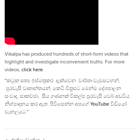
Vikalpa has produced hundreds of short-form videos that
highlight and investigate inconvenient truths. For more
videos,
click here
.
"කටුක සත්‍ය ඉස්මතුකර දැක්වෙන වාර්තා වැඩසටහන්,
පුරවැසි වෘතාන්තයන්, කෙටි චිත්‍රපට මෙන්ම දේශපාලන
සංවාද, සාකච්ඡා, සිය ගණනක් විකල්ප පුරවැසි වෙබ් අඩවිය
නිශ්පාදනය කර ඇත. පිවිසෙන්න අපගේ
YouTube
වීඩියෝ
චැනලයට."