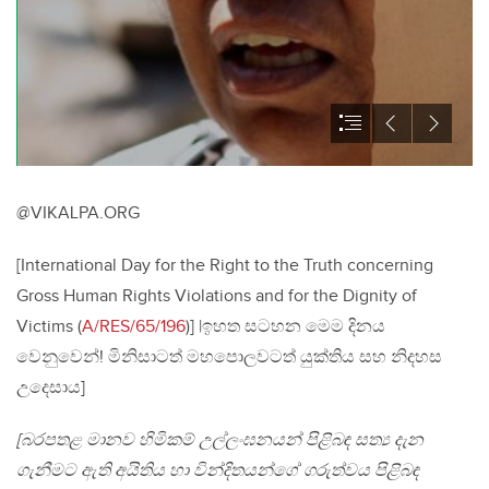
@VIKALPA.ORG
[International Day for the Right to the Truth concerning
Gross Human Rights Violations and for the Dignity of
Victims (
A/RES/65/196
)] |ඉහත සටහන මෙම දිනය
වෙනුවෙන්! මිනිසාටත් මහපොලවටත් යුක්තිය සහ නිදහස
උදෙසාය]
[බරපතළ මානව හිමිකම් උල්ලංඝනයන් පිළිබඳ සත්‍ය දැන
ගැනීමට ඇති අයිතිය හා වින්දිතයන්ගේ ගරුත්වය පිළිබඳ