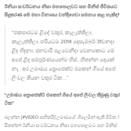
ඊනියා සංවර්ධනය නිසා මහපොලවට සහ මිනිස් ජීවිතයට
සිදුකරණ මේ මහා විනාශය වන්දිගෙවා සමනය කළ හැකිද?
“එකපාරටම ළිදේ වතුර, කැලැත්තිලා,
කැලැත්තිලා..හරියටම 2014 දෙසැම්බර් 31වනදා
ළිද හිදුනා, ජනවාරි පළවෙනිදා වෙනකොට මේ
අපේ ළිද සම්පූර්ණයෙන්ම හිස්…හිතන්න දෙයක්
නෑ.. අර උමාඔය ප්‍රොජෙක්ට් එකෙන් ගියේ අපේ
ලිංවල තියන වතුර ටික….”
“උමාඔය ප්‍රොජෙක්ට් එකෙන් ගියේ අපේ ලිංවල තිබුණු වතුර
ටික”
බලන්න [#VIDEO සහිතයි]’උමාඔයේ’ ගිලෙමින් ඇති ජීවිත..!
සිතන්න! ඊනියා සංවර්ධනය නිසා මහපොලවට සහ මිනිස්