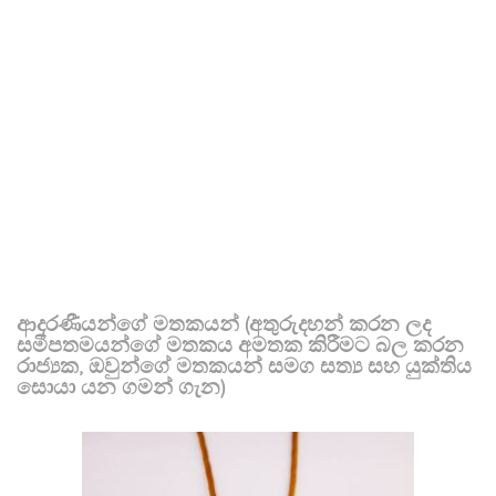
ආදරණීයන්ගේ මතකයන් (අතුරුදහන් කරන ලද
සමීපතමයන්ගේ මතකය අමතක කිරීමට බල කරන
රාජ්‍යක, ඔවුන්ගේ මතකයන් සමග සත්‍ය සහ යුක්තිය
සොයා යන ගමන් ගැන)