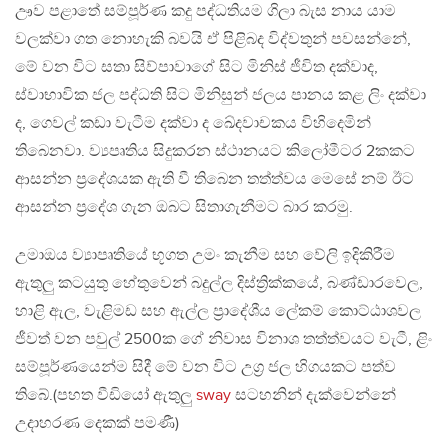
ඌව පළාතේ සම්පූර්ණ කදු පද්ධතියම ගිලා බැස නාය යාම
වලක්වා ගත නොහැකි බවයි ඒ පිළිබද විද්වතුන් පවසන්නේ,
මේ වන විට සතා සිව්පාවාගේ සිට මිනිස් ජීවිත දක්වාද,
ස්වාභාවික ජල පද්ධති සිට මිනිසුන් ජලය පානය කළ ලිං දක්වා
ද, ගෙවල් කඩා වැටීම දක්වා ද ඛේදවාචකය විහිදෙමින්
තිබෙනවා. ව්‍යපෘතිය සිදුකරන ස්ථානයට කිලෝමීටර 2කකට
ආසන්න ප්‍රදේශයක ඇති වී තිබෙන තත්ත්වය මෙසේ නම් ඊට
ආසන්න ප්‍රදේශ ගැන ඔබට සිතාගැනීමට බාර කරමු.
උමාඔය ව්‍යාපෘතියේ භූගත උමං කැනීම සහ වේලි ඉදිකිරීම
ඇතුලු කටයුතු හේතුවෙන් බදුල්ල දිස්ත්‍රික්කයේ, බණ්ඩාරවෙල,
හාළි ඇල, වැළිමඩ සහ ඇල්ල ප්‍රාදේශීය ලේකම් කොට්ඨාශවල
ජීවත් වන පවුල් 2500ක ගේ නිවාස විනාශ තත්ත්වයට වැටී, ළිං
සම්පූර්ණයෙන්ම සිදී මේ වන විට උග්‍ර ජල හිගයකට පත්ව
තිබේ.(පහත වීඩියෝ ඇතුලු
sway
සටහනින් දැක්වෙන්නේ
උදාහරණ දෙකක් පමණී)