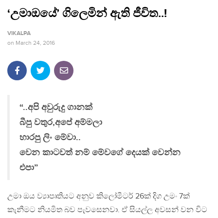
‘උමාඔයේ’ ගිලෙමින් ඇති ජීවිත..!
VIKALPA
on
March 24, 2016
“..අපි අවුරුදු ගානක්
බීපු වතුර,අපේ අම්මලා
හාරපු ලිං මේවා..
වෙන කාටවත් නම් මේවගේ දෙයක් වෙන්න
එපා”
උමා ඔය ව්‍යාපෘතියට අනුව කිලෝමීටර් 26ක් දිග උමං 7ක්
කැනීමට නියමිත බව පැවසෙනවා. ඒ සියල්ල අවසන් වන විට