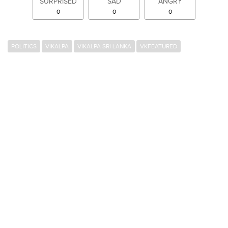
SURPRISED
SAD
ANGRY
0
0
0
POLITICS
VIKALPA
VIKALPA SRI LANKA
VKFEATURED