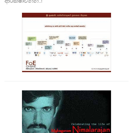
ආරක්ෂාවන්න..!