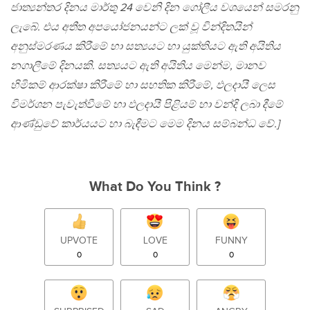
ජාත්‍යන්තර දිනය මාර්තු 24 වෙනි දින ගෝලීය වශයෙන් සමරනු
ලැබේ. එය අතීත අපයෝජනයන්ට ලක් වූ වින්දිතයින්
අනුස්මරණය කිරීමේ හා සත්‍යයට හා යුක්තියට ඇති අයිතිය
නගාලීමේ දිනයකි. සත්‍යයට ඇති අයිතිය මෙන්ම, මානව
හිමිකම් ආරක්ෂා කිරීමේ හා සහතික කිරීමේ, ඵලදායී ලෙස
විමර්ශන පැවැත්වීමේ හා ඵලදායී පිළියම් හා වන්දි ලබා දීමේ
ආණ්ඩුවේ කාර්යයට හා බැඳීමට මෙම දිනය සම්බන්ධ වේ.]
What Do You Think ?
UPVOTE
LOVE
FUNNY
0
0
0