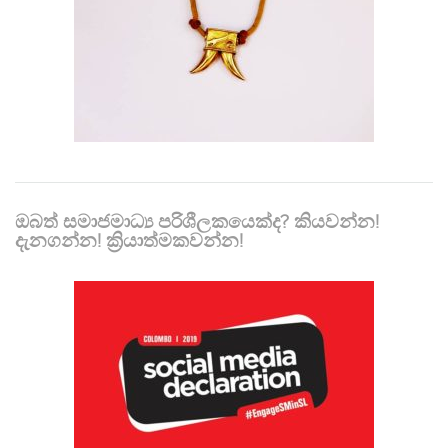
ඔබත් සමාජමාධ්‍ය පරිශීලකයෙක්ද? කියවන්න!
දැනගන්න! ක්‍රියාත්මකවන්න!