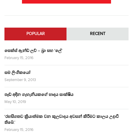
POPULAR
RECENT
සෙක්ස් ඇන්ඩ් ලව් – බ්‍රා සහ ‘ලේ’
February 15, 2016
සම ලිංගිකයෝ
September 9, 2013
පෑඩ් අඳින ගැහැනියකගේ හෘදය සාක්ෂිය
May 10, 2019
‘රහසිගතව ක්‍රියාත්මක වන කුලවාදය අවසන් කිරීමට කාලය උදාවී
තිබේ.’
February 15, 2016