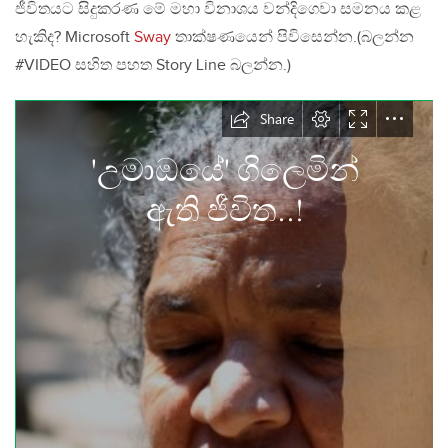
ජීවිතයට සිදුකරණ මේ මහා විනාශය වන්දිගෙවා සමනය කළ
හැකිද? Microsoft
Sway
තාක්ෂණයෙන් පිවිසෙන්න.(බලන්න
#VIDEO සහිත පහත Story Line බලන්න.)