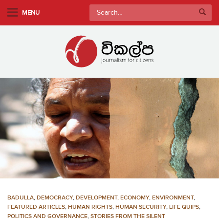
S
Search
MENU
k
for:
i
p
t
o
m
a
i
n
c
o
n
t
e
n
BADULLA
,
DEMOCRACY
,
DEVELOPMENT, ECONOMY
,
ENVIRONMENT
,
t
FEATURED ARTICLES
,
HUMAN RIGHTS
,
HUMAN SECURITY
,
LIFE QUIPS
,
POLITICS AND GOVERNANCE
,
STORIES FROM THE SILENT