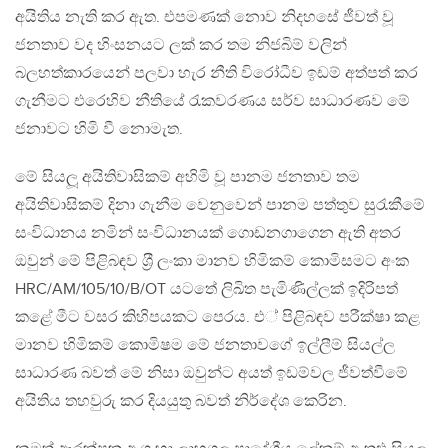
අයිතිය නැති කර ඇත. එපමණක් නොව නිදහසේ ජීවත් වූ
ජනතාව වද හිංසනයට ලක් කර තම නිජබිම් වලින්
බලහත්කාරයෙන් පලවා හැර නීති විරෝධීව ඉඩම් අත්පත් කර
ගැනීමට එරෙහිව නීතියේ රැකවරණය සර්ව සාධාරණව මේ
ජනාවට හිමි වී නොමැත.
මේ සියලූ අයිතිවාසිකම් අහිමි වූ පානම ජනතාව තම
අයිතිවාසිකම් දිනා ගැනීම වෙනුවෙන් පානම පත්තුව සුරැකීමේ
සංවිධානය නමින් සංවිධානයක් ගොඩනගාගෙන ඇති අතර
ඔවුන් මේ පිළිබඳව ශ‍්‍රී ලංකා මානව හිමිකම් කොමිසමට අංක
HRC/AM/105/10/B/OT යටතේ ලිඛිත පැමිණිල්ලක් ඉදිරිපත්
කළේ මීට වසර කිහිපයකට පෙරය. එ් පිළිබඳව පරීක්ෂා කළ
මානව හිමිකම් කොමිෂම මේ ජනතාවගේ ඉල්ලීම් සියල්ල
සාධාරණ බවත් මේ නිසා ඔවුන්ට අයත් ඉඩම්වල ජීවත්වීමේ
අයිතිය තහවුරු කර දියයුතු බවත් නිර්දේශ කෙරින.