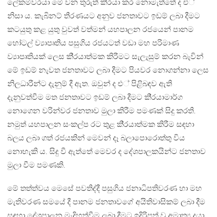
ලේකම්වරයා මේ වන තුරුත් කි‍්‍රයා කර නොමැත්තේ ද එ්
නිසා ය. කැබිනට් තීරණයට අනුව ජනතාවට ඉඩම් ලබා දීමට
කටයුතු කළ යුතු වුවත් වත්මන් යහපාලන රජයෙන් පානම
හෝටල් ව්‍යාපෘතිය පසුගිය රජයටත් වඩා මහ පරිමාණ
ව්‍යාපෘතියක් ලෙස කි‍්‍රයාත්මක කිරීමට සැලැසුම් කරන බැවින්
මේ ඉඩම් නැවත ජනතාවට ලබා දීමට පියවර නොගන්නා ලෙස
නිලධාරීන්ට දැනුම් දී ඇත. ඔවුන් ද එ් පිළිබඳව ඇති
දැනුවත්වීම මත ජනතාවට ඉඩම් ලබා දීමට කි‍්‍රයාමාර්ග
නොගෙන වරින්වර ජනතාව මුලා කිරීම පමණක් සිදු කරති.
නමුත් යහපාලන සංකල්ප රට තුළ කි‍්‍රයාත්මක කිරීම සඳහා
බලය ලබා ගත් රජයකින් මෙවන් දෑ බලාපොරොත්තු විය
නොහැකි ය. සිදු වී ඇත්තේ මෙවර ද දේශපාලකයින්ට ජනතාව
මුලා වීම පමණකි.
මේ තත්ත්වය මෙසේ පවතිද්දී පසුගිය ජනාධිපතිවරණ හා මහ
මැතිවරණ සමයේ දී පානම ජනතාවගේ අයිතිවාසිකම් ලබා දීම
සඳහා දේශපාලන මැදිහත්වීම ලබා දීමට ඉදිරිපත් වූ අමාත්‍ය දයා