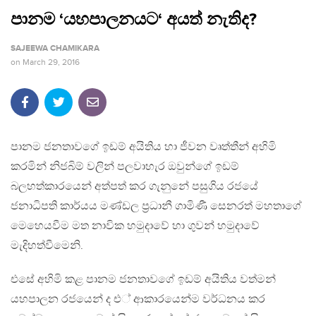
පානම ‘යහපාලනයට‘ අයත් නැතිද?
SAJEEWA CHAMIKARA
on
March 29, 2016
පානම ජනතාවගේ ඉඩම් අයිතිය හා ජීවන වෘත්තීන් අහිමි
කරමින් නිජබිම් වලින් පලවාහැර ඔවුන්ගේ ඉඩම්
බලහත්කාරයෙන් අත්පත් කර ගැනුනේ පසුගිය රජයේ
ජනාධිපති කාර්යය මණ්ඩල ප‍්‍රධානී ගාමිණී සෙනරත් මහතාගේ
මෙහෙයවීම මත නාවික හමුදාවේ හා ගුවන් හමුදාවේ
මැදිහත්වීමෙනි.
එසේ අහිමි කළ පානම ජනතාවගේ ඉඩම් අයිතිය වත්මන්
යහපාලන රජයෙන් ද එ් ආකාරයෙන්ම වර්ධනය කර