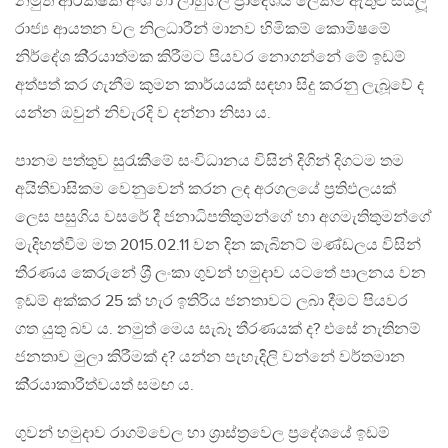
නමුත් ආරක්ෂක අංශ හා ලාහුගල ප‍්‍රාදේශීය ලේකම් ඇතුළු සියලූ
රාජ්‍ය ආයතන වල නිලධාරීන් මානව හිමිකම් කොමිෂමේ
නිර්දේශ කි‍්‍රයාත්මක කිරීමට පියවර නොගන්නේ මේ ඉඩම්
අත්පත් කර ගැනීම කුමන කාර්යයක් සඳහා සිදු කරනු ලැබූවේ ද
යන්න ඔවුන් නිවැරදි ව දන්නා නිසා ය.
පානම පත්තුව සුරැකීමේ සංවිධානය විසින් දිගින් දිගටම තම
අයිතිවාසිකම වෙනුවෙන් කරන ලද අරගලයේ ප‍්‍රතිඵලයක්
ලෙස පසුගිය වසරේ දී ජනාධිපතිතුමන්ගේ හා අගමැතිතුමන්ගේ
මැදිහත්වීම මත 2015.02.11 වන දින කැබිනට් මණ්ඩලය විසින්
තීරණය කෙරුනේ ශ‍්‍රී ලංකා ගුවන් හමුදාව යටතේ පාලනය වන
ඉඩම් අක්කර 25 ක් හැර ඉතිරිය ජනතාවට ලබා දීමට පියවර
ගත යුතු බව ය. නමුත් මෙය සැබෑ තීරණයක් ද? එසේ නැතිනම්
ජනතාව මුලා කිරීමක් ද? යන්න පැහැදිලි වන්නේ වර්තමාන
කි‍්‍රයාකාරීත්වයත් සමඟ ය.
ගුවන් හමුදාව රාගම්වෙල හා ශ‍්‍රාස්ත‍්‍රවෙල ප‍්‍රදේශයේ ඉඩම්