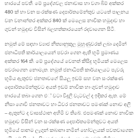
භාරයේ පවතී. මේ ප‍්‍රදේශවල ජනාවාස හා වගා බිම් අක්කර
480 ක් හා වන සංරක්ෂණ දෙපාර්තමේන්තුව යටතේ පාලනය
වන වනාන්තර අක්කර 840 ක් මෙලෙස නාවික හමුදාව හා
ගුවන් හමුදාව විසින් බලහත්කාරයෙන් රදවාගෙන සිටී.
නමුත් මේ සඳහා ව්‍යාජ නීත්‍යානුකූල මුහුණුවරක් ලබා දෙමින්
ජනාධිපති කාර්යාලයෙන් පවරා ගෙන ඇති භූමි ප‍්‍රමාණය
අක්කර 164 කි. මේ ප‍්‍රදේශයේ වෙනත් කිසිදු භූමියක් මෙලෙස
පවරාගෙන නොමැත. නමුත් ජනාධිපති කාර්යාලයට පැවරූ
භූමිය ඇතුළුව ජනතාවගේ සියලූ ඉඩම් සහ වන සංරක්ෂණ
දෙපාර්තමේන්තුවට අයත් ඉඩම් නාවික හා ගුවන් හමුදාව
භාරයේ තබා ගෙන එ් වටා විදුලි වැටවල් ද ඉදිකර ඇත. මේ
නිසා ගොවි ජනතාවට හා ධීවර ජනතාවට පමණක් නොව අලි
– ඇතුන්ට ද වාසස්ථාන අහිමි ව තිබේ. එපමණක් නොව නාවික
හමුදාව විසින් වන සංරක්ෂණ දෙපාර්තමේන්තුවට අයත්
භූමියේ පානම ලැගුන් කබානා නමින් හෝටලයක් පවතවාගෙන