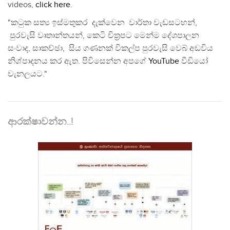
videos,
click here
.
"කටුක සත්‍ය ඉස්මතුකර දැක්වෙන වාර්තා වැඩසටහන්,
පුරවැසි වෘතාන්තයන්, කෙටි චිත්‍රපට මෙන්ම දේශපාලන
සංවාද, සාකච්ඡා, සිය ගණනක් විකල්ප පුරවැසි වෙබ් අඩවිය
නිශ්පාදනය කර ඇත. පිවිසෙන්න අපගේ
YouTube
වීඩියෝ
චැනලයට."
ආරක්ෂාවන්න..!