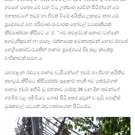
ගමගේ මහතා මේ වන විට උත්සාහ දරමින් සිටින්නේ මේ
ජනතාවගේ ඉඩම් හා ජීවත් වීමේ අයිතිය උකසට තබා මේ
ප‍්‍රදේශයේ මහ පරිමාණ සංචාරක හෝටල් ව්‍යාපෘතියක්
කි‍්‍රයාත්මක කිරීමට ය. එ් බව තවදුරටත් සනාථ වන්නේ
අගමැතිතුමන් හා සාගල රත්නායක අමාත්‍යතුමන් හොර රහසේ
හෙළිකොප්ටරයකින් පානම ප‍්‍රදේශයේ සිදු කළ ක්ෂේත‍්‍ර
චාරිකාවත් සමග ය.
යහපාලන රජය ද පානම වැසියන්ගේ ඉඩම් හා ජීවන අයිතිය
තහවුරු කිරීමට කිසිසේත්ම සූදානම් නැති බව තේරුම්ගත්
පානම ඉඩම් අහිමි වූ ජනතාව මාර්තු 26 වන දින තමන්ගේ
ගම්බිම් වල පදිංචියට ගොස් සිටි අතර ඔවුන් ව දැඩි පොලිස්
මුරකාවල් යටතේ රදවා තබාගෙන සිටියේය.