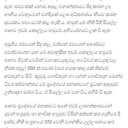
ඇත. එපමණක් නොව අදාළ වනාන්තරයට සිදු කරන ලද
හානිය වෙනුවෙන් වන්දියක් ලෙස අධිකරණය නියම කරන
දඩයකට පවා යටත් කළ හැකි ය. නමුත් මේ නීති රීති සියල්ල
පානම ඉඩම් කොල්ලය හමුවේ අභියෝගයට ලක් වී ඇත.
පසුගිය රජයෙන් සිදු කළ, වත්මන් රජයෙන් අඛණ්ඩව
පවත්වාගෙන යන මේ අමානුෂික ඉඩම් කොල්ලය හමුවේ
පානම ජීවත් වෙමින් වගා කටයුතු වල හා ධීවර කටයුතු වල
නිරත පවුල් 350 ක් පමණ වසර හයක කාලයක් තිස්සේ
අවතැන් ව සිටී. කුඹුරු ගොවිතැන හා හේන් ගොවිතැන මෙන්ම
ධීවර කර්මාන්තය මේ ප‍්‍රදේශයේ ජනතාවගේ ප‍්‍රධාන ආදායම්
උත්පාදන මාර්ග විය. ඒ සියල්ල මේ වන විට අහිමි වී ඇත.
පානම ප‍්‍රදේශයේ ජනතාවට අයත් ඉඩම් ලබහත්කාරයෙන්
ගුවන් හමුදාව හා නාවික හමුදාව විසින් අත්පත් කර ගැනීමේ දී
දණ්ඩ නීති සංග‍්‍රහයේ 372 වෙනි වගන්තිය උල්ලංඝනය කර