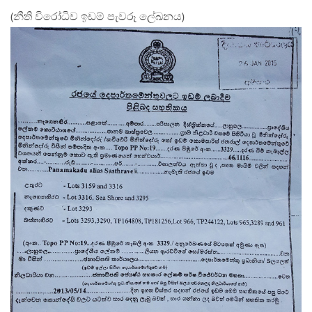
(නීති විරෝධිව ඉඩම් පැවරූ ලේඛනය)