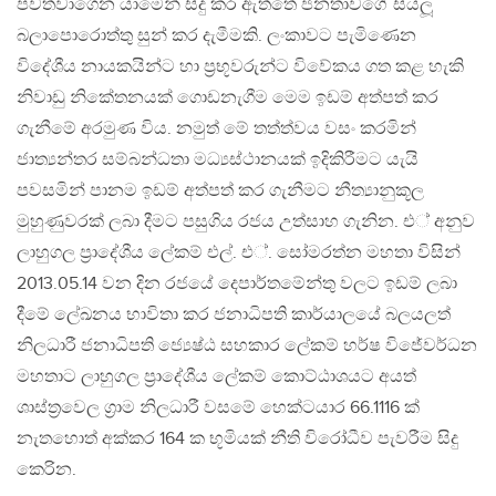
පවත්වාගෙන යාමෙන් සිදු කර ඇත්තේ ජනතාවගේ සියලූ
බලාපොරොත්තු සුන් කර දැමීමකි. ලංකාවට පැමිණෙන
විදේශීය නායකයින්ට හා ප‍්‍රභූවරුන්ට විවේකය ගත කළ හැකි
නිවාඩු නිකේතනයක් ගොඩනැගීම මෙම ඉඩම් අත්පත් කර
ගැනීමේ අරමුණ විය. නමුත් මේ තත්ත්වය වසං කරමින්
ජාත්‍යන්තර සම්බන්ධතා මධ්‍යස්ථානයක් ඉදිකිරීමට යැයි
පවසමින් පානම ඉඩම් අත්පත් කර ගැනීමට නීත්‍යානුකූල
මුහුණුවරක් ලබා දීමට පසුගිය රජය උත්සාහ ගැනින. එ් අනුව
ලාහුගල ප‍්‍රාදේශීය ලේකම් එල්. එ්. සෝමරත්න මහතා විසින්
2013.05.14 වන දින රජයේ දෙපාර්තමේන්තු වලට ඉඩම් ලබා
දීමේ ලේඛනය භාවිතා කර ජනාධිපති කාර්යාලයේ බලයලත්
නිලධාරී ජනාධිපති ජ්‍යෙෂ්ඨ සහකාර ලේකම් හර්ෂ විජේවර්ධන
මහතාට ලාහුගල ප‍්‍රාදේශීය ලේකම් කොට්ඨාශයට අයත්
ශාස්ත‍්‍රවෙල ග‍්‍රාම නිලධාරී වසමේ හෙක්ටයාර 66.1116 ක්
නැතහොත් අක්කර 164 ක භූමියක් නීති විරෝධීව පැවරීම සිදු
කෙරින.