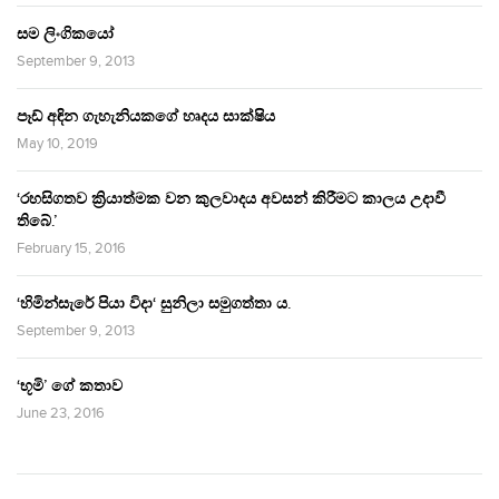
සම ලිංගිකයෝ
September 9, 2013
පෑඩ් අඳින ගැහැනියකගේ හෘදය සාක්ෂිය
May 10, 2019
‘රහසිගතව ක්‍රියාත්මක වන කුලවාදය අවසන් කිරීමට කාලය උදාවී
තිබේ.’
February 15, 2016
‘හිමින්සැරේ පියා විදා‘ සුනිලා සමුගත්තා ය.
September 9, 2013
‘භූමි’ ගේ කතාව
June 23, 2016