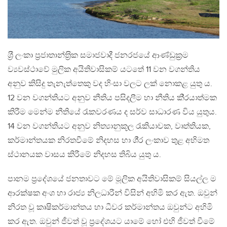
ශ‍්‍රී ලංකා ප‍්‍රජාතාන්ත‍්‍රික සමාජවාදී ජනරජයේ ආණ්ඩුක‍්‍රම
ව්‍යවස්ථාවේ මුලික අයිතිවාසිකම් යටතේ 11 වන වගන්තිය
අනුව කිසිදු තැනැත්තෙකු වද හිංසා වලට ලක් නොකළ යුතු ය.
12 වන වගන්තියට අනුව නීතිය පසිදලීම හා නීතිය කි‍්‍රයාත්මක
කිරීම මෙන්ම නීතියේ රැකවරණය ද සර්ව සාධාරණ විය යුතුය.
14 වන වගන්තියට අනුව නිත්‍යානුකූල රැකියාවක, වෘත්තියක,
කර්මාන්තයක නිරතවීමේ නිදහස හා ශී‍්‍ර ලංකාව තුළ අභිමත
ස්ථානයක වාසය කිරීමේ නිදහස තිබිය යුතු ය.
පානම ප‍්‍රදේශයේ ජනතාවට මේ මූලික අයිතිවාසිකම් සියල්ල ම
ආරක්ෂක අංශ හා රාජ්‍ය නිලධාරීන් විසින් අහිමි කර ඇත. ඔවුන්
නිරත වූ කෘෂිකර්මාන්තය හා ධීවර කර්මාන්තය ඔවුන්ට අහිමි
කර ඇත. ඔවුන් ජීවත් වූ ප‍්‍රදේශයට යාමේ හෝ එහි ජීවත් වීමේ