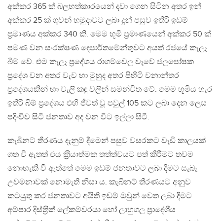
අක්කර 365 ක් බලහත්කාරයෙන් දවා ගෙන සිටින අතර ඉන්
අක්කර 25 ක් ගුවන් හමුදාවට ලබා දුන් පසුව ඉතිරි ඉඩම්
ප‍්‍රමාණය අක්කර 340 කි. මෙම භූමි ප‍්‍රමාණයෙන් අක්කර 50 ක්
පමණ වන සංරක්ෂණ දෙපාර්තමේන්තුවට අයත් රජයේ කැලෑ
බිම් වේ. එම කැලෑ ප‍්‍රදේශය රාගම්වෙල වැවේ ජලපෝෂක
ප‍්‍රදේශ වන අතර වැව හා මුහුද අතර පිහිටි වනාන්තර
ප‍්‍රදේශයකින් හා වැලි කඳු වලින් සමන්විත වේ. මෙම භූමිය හැර
ඉතිරි බිම් ප‍්‍රදේශය එහි ජීවත් වූ පවුල් 105 කට ලබා දෙන ලෙස
පදිංචිව සිටි ජනතාව අද වන විට ඉල්ලා සිටී.
කැබිනට් තීරණය දැනුම් දීමෙන් පසුව වසරකට වැඩි කාලයක්
ගත වී ඇතත් එය ක‍්‍රියාත්මක තත්ත්වයට පත් කීරීමට තවම
නොහැකි වී ඇත්තේ මෙම ඉඩම් ජනතාවට ලබා දීමට සැබෑ
උවමනාවක් නොමැති නිසා ය. කැබිනට් තීරණයට අනුව
කටයුතු කර ජනතාවට අයිති ඉඩම් ඔවුන් වෙත ලබා දීමට
අම්පාර දිස්ත‍්‍රික් ලේකම්වරයා හෝ ලාහුගල ප‍්‍රාදේශීය