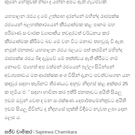
කුමන හේතුවක් නිසා ද යන්න අපට ඇති ගැටළුවකි.
යහපාලන රජය ද මේ උත්සාහ දරන්නේ මහින්ද රාජපක්ෂ
රජයෙන් බලහත්කාරයෙන් කි‍්‍රයාත්මක කළ පානම මහ
පරිමාණ සංචාරක ව්‍යාපෘතිය තවදුරටත් වර්ධනය කර
කි‍්‍රයාත්මක කිරීමට බව මේ වන විට මනාව තහවුරු වී ඇත.
නමුත් ජනතාව යහපාලන රජය බලයට පත් කරමින් මහින්ද
රාජපක්ෂ රජය බිඳ දැමූවේ මේ තත්ත්වය ඇති කිරීමට නම්
නොවේ. එහෙත් අප වත්මන් රජයෙන් ඉල්ලා සිටින්නේ
අවශ්‍යතාවය මත ආරක්ෂක අංශ විසින් දැනට පවත්වාගෙන යන
කඳවුර සඳහා කැබිනට් තීරණයට අනුව නිදහස් කළ අක්කර 25
ක භූමිය එ් සඳහා භාවිතා කර ඉතිරි ජනතාවට අයිති සියලූ
ඉඩම් ඔවුන් වෙත ද වන සංරක්ෂණ දෙපාර්තමේන්තුවට අයිති
ඉඩම් සියලූ ජීවීන්ට ද නිදහසේ භුක්ති විඳීමට නැවත ලබා දෙන
ලෙස ය.
සජීව චාමිකර
| Sajeewa Chamikara