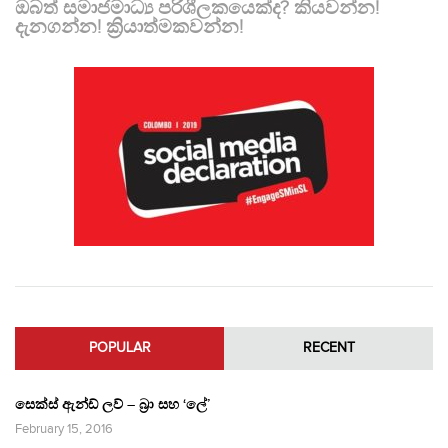
ඔබත් සමාජමාධ්‍ය පරිශීලකයෙක්ද? කියවන්න!
දැනගන්න! ක්‍රියාත්මකවන්න!
POPULAR
RECENT
සෙක්ස් ඇන්ඩ් ලව් – බ්‍රා සහ ‘ලේ’
February 15, 2016