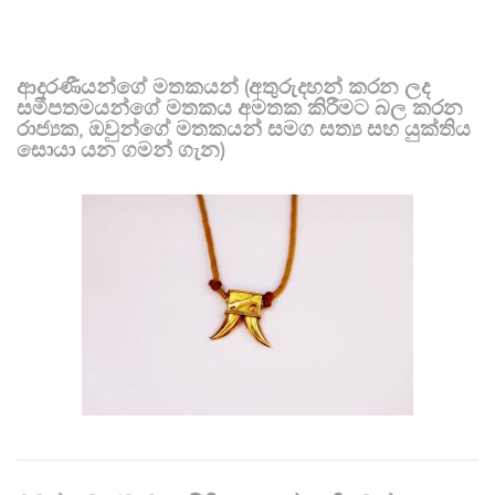
ආදරණීයන්ගේ මතකයන් (අතුරුදහන් කරන ලද
සමීපතමයන්ගේ මතකය අමතක කිරීමට බල කරන
රාජ්‍යක, ඔවුන්ගේ මතකයන් සමග සත්‍ය සහ යුක්තිය
සොයා යන ගමන් ගැන)