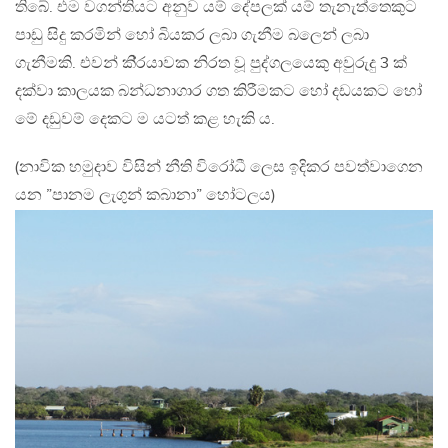
තිබේ. එම වගන්තියට අනුව යම් දේපලක් යම් තැනැත්තෙකුට
පාඩු සිදු කරමින් හෝ බියකර ලබා ගැනීම බලෙන් ලබා
ගැනීමකි. එවන් කි‍්‍රයාවක නිරත වූ පුද්ගලයෙකු අවුරුදු 3 ක්
දක්වා කාලයක බන්ධනාගාර ගත කිරීමකට හෝ දඩයකට හෝ
මේ දඩුවම් දෙකට ම යටත් කළ හැකි ය.
(නාවික හමුදාව විසින් නීති විරෝධී ලෙස ඉදිකර පවත්වාගෙන
යන ”පානම ලැගුන් කබානා” හෝටලය)