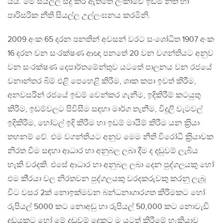
යයි. මේ සියල්ල සිදු කර ඇත්තේ ලංකාවේ ඉඩම් නීති හා
පාරිසරික නීති සියල්ල උල්ලංඝනය කරමිනි.
2009 අංක 65 දරන පනතින් අවසන් වරට සංශෝධිත 1907 අංක
16 දරන වන සංරක්ෂණ ආඥා පනතේ 20 වන වගන්තියට අනුව
වන සංරක්ෂණ දෙපාර්තමේන්තුව යටතේ පාලනය වන රජයේ
වනාන්තර බිම් එළි පෙහෙළි කිරීම, ශාක කපා ඉවත් කිරීම,
අනවසරින් රජයේ ඉඩම් වෙන්කර ගැනීම, ඉදිකිරීම් කටයුතු
කිරීම, ඉඩම්වලට පිවිසීම සඳහා මාර්ග තැනීම, විදුලි වැටවල්
ඉදිකිරීම, හෝටල් ඉදි කිරීම හා ඉඩම් මායිම් කිරීම යන ක‍්‍රියා
තහනම් වේ. එම වගන්තියට අනුව මෙම නීති විරෝධී ක‍්‍රියාවක
නිරත වීම සඳහා ආධාර හා අනුබල ලබා දීම ද දඬුවම් ලැබිය
හැකි වරදකි. එසේ ආධාර හා අනුබල ලබා දෙන පුද්ගලයකු හෝ
එම කි‍්‍රයා වල නිරතවන පුද්ගලයකු වරදකරුවකු කරනු ලැබූ
විට වසර 2ක් නොඉක්මවන බන්ධනාගාරගත කිරීමකට හෝ
රුපියල් 5000 කට නොඅඩු හා රුපියල් 50,000 කට නොවැඩි
දඩයකට හෝ මේ දඬුවම් දෙකට ම යටත් කිරීමේ හැකියාව