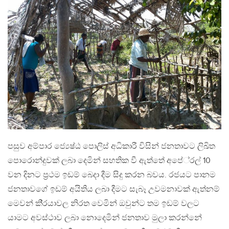
පසුව අම්පාර ජ්‍යෙෂ්ඨ පොලිස් අධිකාරී විසින් ජනතාවට ලිඛිත
පොරොන්දුවක් ලබා දෙමින් සහතික වී ඇත්තේ අපේ‍්‍රල් 10
වන දිනට ප‍්‍රථම ඉඩම් බෙදා දීම සිදු කරන බවය. රජයට පානම
ජනතාවගේ ඉඩම් අයිතිය ලබා දීමට සැබෑ උවමනාවක් ඇත්නම්
මෙවන් කි‍්‍රයාවල නිරත වෙමින් ඔවුන්ට තම ඉඩම් වලට
යාමට අවස්ථාව ලබා නොදෙමින් ජනතාව මුලා කරන්නේ