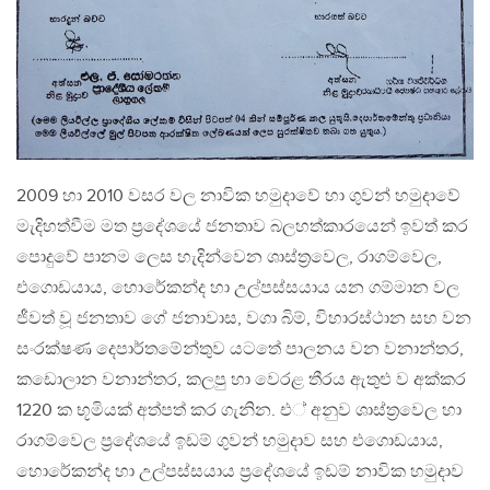
2009 හා 2010 වසර වල නාවික හමුදාවේ හා ගුවන් හමුදාවේ
මැදිහත්වීම මත ප‍්‍රදේශයේ ජනතාව බලහත්කාරයෙන් ඉවත් කර
පොදුවේ පානම ලෙස හැදින්වෙන ශාස්ත‍්‍රවෙල, රාගම්වෙල,
එගොඩයාය, හොරේකන්ද හා උල්පස්සයාය යන ගම්මාන වල
ජීවත් වූ ජනතාව ගේ ජනාවාස, වගා බිම්, විහාරස්ථාන සහ වන
සංරක්ෂණ දෙපාර්තමේන්තුව යටතේ පාලනය වන වනාන්තර,
කඩොලාන වනාන්තර, කලපු හා වෙරළ තීරය ඇතුළු ව අක්කර
1220 ක භූමියක් අත්පත් කර ගැනින. එ් අනුව ශාස්ත‍්‍රවෙල හා
රාගම්වෙල ප‍්‍රදේශයේ ඉඩම් ගුවන් හමුදාව සහ එගොඩයාය,
හොරේකන්ද හා උල්පස්සයාය ප‍්‍රදේශයේ ඉඩම් නාවික හමුදාව