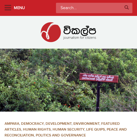
S
Search
MENU
k
for:
i
p
t
o
m
a
i
n
c
o
n
t
e
n
AMPARA
,
DEMOCRACY
,
DEVELOPMENT
,
ENVIRONMENT
,
FEATURED
t
ARTICLES
,
HUMAN RIGHTS
,
HUMAN SECURITY
,
LIFE QUIPS
,
PEACE AND
RECONCILIATION
,
POLITICS AND GOVERNANCE