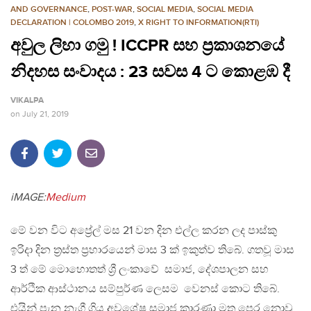
AND GOVERNANCE
,
POST-WAR
,
SOCIAL MEDIA
,
SOCIAL MEDIA
DECLARATION | COLOMBO 2019
,
X RIGHT TO INFORMATION(RTI)
අවුල ලිහා ගමු ! ICCPR සහ ප්‍රකාශනයේ
නිදහස සංවාදය : 23 සවස 4 ට කොළඹ දී
VIKALPA
on
July 21, 2019
iMAGE:
Medium
මේ වන විට අප්‍රේල් මස 21 වන දින එල්ල කරන ලද පාස්කු
ඉරිදා දින ත්‍රස්ත ප්‍රහාරයෙන් මාස 3 ක් ඉකුත්ව තිබේ. ගතවූ මාස
3 ත් මේ මොහොතත් ශ්‍රී ලංකාවේ සමාජ, දේශපාලන සහ
ආර්ථික ආස්ථානය සම්පුර්ණ ලෙසම වෙනස් කොට තිබේ.
එයින් පැන නැගී ගිය අවශේෂ සමාජ කාරණා මත පෙර නොවූ