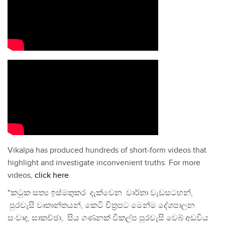
Vikalpa has produced hundreds of short-form videos that
highlight and investigate inconvenient truths. For more
videos,
click here
.
"කටුක සත්‍ය ඉස්මතුකර දැක්වෙන වාර්තා වැඩසටහන්,
පුරවැසි වෘතාන්තයන්, කෙටි චිත්‍රපට මෙන්ම දේශපාලන
සංවාද, සාකච්ඡා, සිය ගණනක් විකල්ප පුරවැසි වෙබ් අඩවිය