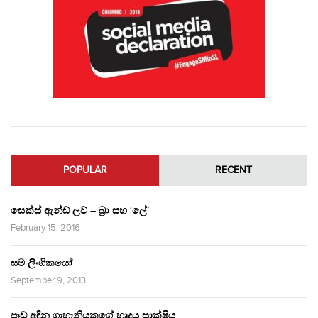
POPULAR
RECENT
සෙක්ස් ඇන්ඩ් ලව් – බ්‍රා සහ ‘ලේ’
February 15, 2016
සම ලිංගිකයෝ
September 9, 2013
පෑඩ් අඳින ගැහැනියකගේ හෘදය සාක්ෂිය