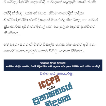
මණ්ඩල රැස්විම් ශාලාවේදී සංවාදයක් සැලසුම් කොට තිබේ.
එහිදී නීතිඥ ලක්ෂාන් ඩයස් ,නිර්මාණවේදීනී නදිකා
බණ්ඩාර,නිර්මාණවේදී කසුන් මහේන්ද්‍ර හීනටිගල සහ සමාජ
ක්‍රියාකාරික දමිත් චන්දිමාල් යන අය මුලික අදහස් දැක්වීමට
නියමිතය.
මේ සඳහා සහභාගී වීමට විකල්ප පාඨක ඔබ සැමට අපි ඉතා
ගෞරවයෙන් ඇරයුම් කොට සිටිමු. (ආසන සීමිතය).