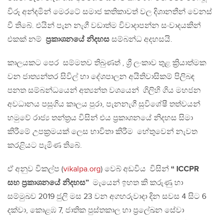
විරූ අන්දමින් මෙරටේ සමාජ කතිකාවත් වල දිශානතීන් වෙනස්
වී තිබේ. එයින් පැන නැගී වඩාත්ම විවාදාපන්න සංවාදයකින්
එකක් නම්
ප්‍රකාශනයේ නිදහස
සම්බන්ධ අදහසයි.
කාලයකට පෙර සම්මතව තිබුණත් , ශ්‍රී ලංකාව තුළ ක්‍රියාත්මක
වන ජාත්‍යන්තර සිවිල් හා දේශපාලන අයිතිවාසිකම් පිලිබඳ
පනත සම්බන්ධයෙන් අත්‍යන්ත වශයෙන් ගිලිහි ගිය මහජන
අවධානය පසුගිය කාලය පුරා, පැනනැගී සුවිශේෂී තත්වයන්
හමුවේ රාජ්‍ය තන්ත්‍රය විසින් එය ප්‍රකාශනයේ නිදහස සිමා
කිරීමේ උපක්‍රමයක් ලෙස භාවිතා කිරීම හේතුවෙන් නැවත
කරළියට පැමිණ තිබේ.
ඒ අනුව විකල්ප (
vikalpa.org
) වෙබ් අඩවිය විසින්
“ ICCPR
සහ ප්‍රකාශනයේ නිදහස”
මැයෙන් ඉහත කි කරුණු හා
සම්මුඛව 2019 ජුලි මස 23 වන අගහරුවාදා දින සවස 4 සිට 6
දක්වා, කොළඹ 7, ජාතික පුස්තකාල හා ප්‍රලේඛන සේවා