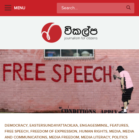
S
Search
MENU
k
for:
i
p
t
o
m
a
i
n
c
o
n
t
e
n
DEMOCRACY
,
EASTERSUNDAYATTACKLKA
,
ENGAGESMINSL
,
FEATURES
,
t
FREE SPEECH
,
FREEDOM OF EXPRESSION
,
HUMAN RIGHTS
,
MEDIA
,
MEDIA
AND COMMUNICATIONS
,
MEDIA FREEDOM
,
MEDIA LITERACY
,
POLITICS