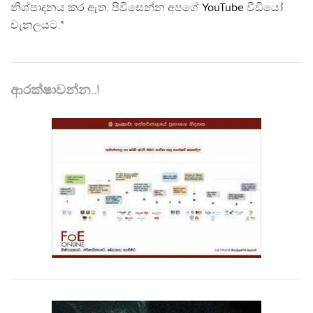
නිශ්පාදනය කර ඇත. පිවිසෙන්න අපගේ
YouTube
වීඩියෝ
චැනලයට."
ආරක්ෂාවන්න..!