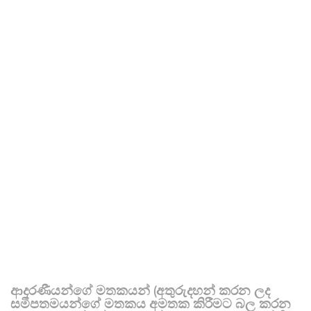
ආදරණීයන්ගේ මතකයන් (අතුරුදහන් කරන ලද
සමීපතමයන්ගේ මතකය අමතක කිරීමට බල කරන