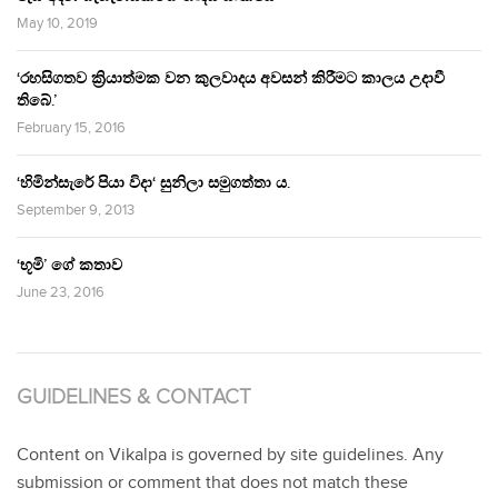
May 10, 2019
‘රහසිගතව ක්‍රියාත්මක වන කුලවාදය අවසන් කිරීමට කාලය උදාවී
තිබේ.’
February 15, 2016
‘හිමින්සැරේ පියා විදා‘ සුනිලා සමුගත්තා ය.
September 9, 2013
‘භූමි’ ගේ කතාව
June 23, 2016
GUIDELINES & CONTACT
Content on Vikalpa is governed by site guidelines. Any
submission or comment that does not match these