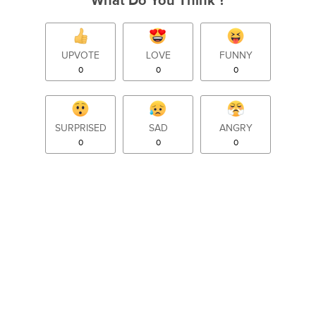
What Do You Think ?
UPVOTE
LOVE
FUNNY
0
0
0
SURPRISED
SAD
ANGRY
0
0
0