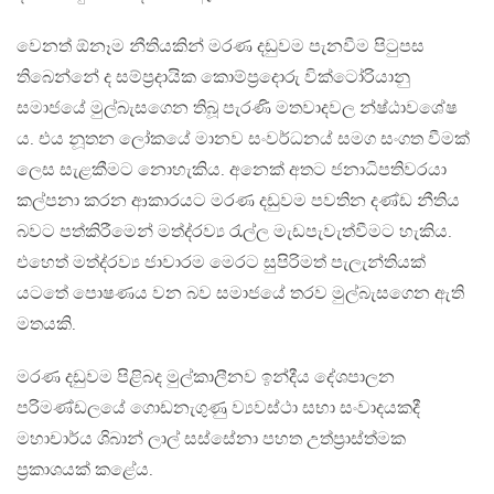
වෙනත් ඕනෑම නීතියකින් මරණ දඩුවම පැනවීම පිටුපස
තිබෙන්නේ ද සම්ප‍්‍රදායික කොම්ප‍්‍රදොරු වික්ටෝරියානු
සමාජයේ මුල්බැසගෙන තිබූ පැරණි මතවාදවල න්ෂ්ඨාවශේෂ
ය. එය නූතන ලෝකයේ මානව සංවර්ධනය් සමග සංගත වීමක්
ලෙස සැළකීමට නොහැකිය. අනෙක් අතට ජනාධිපතිවරයා
කල්පනා කරන ආකාරයට මරණ දඩුවම පවතින දණ්ඩ නීතිය
බවට පත්කිරීමෙන් මත්ද‍්‍රව්‍ය රැල්ල මැඩපැවැත්වීමට හැකිය.
එහෙත් මත්ද‍්‍රව්‍ය ජාවාරම මෙරට සුපිරිමත් පැලැන්තියක්
යටතේ පොෂණය වන බව සමාජයේ තරව මුල්බැසගෙන ඇති
මතයකි.
මරණ දඩුවම පිළිබද මුල්කාලීනව ඉන්දීය දේශපාලන
පරිමණ්ඩලයේ ගොඩනැගුණු ව්‍යවස්ථා සභා සංවාදයකදී
මහාචාර්ය ශිබාන් ලාල් සස්සේනා පහත උත්ප‍්‍රාස්ත්මක
ප‍්‍රකාශයක් කළේය.