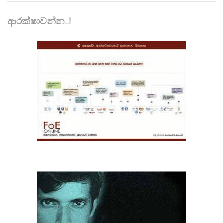
ආරක්ෂාවන්න..!