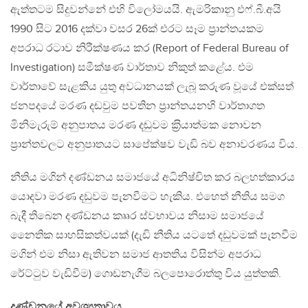
ඇත්තටම සිදුවන්නේ එහි විලෝමයයි. ඇමරිකානු එෆ්.බී.අයි
1990 සිට 2016 දක්වා වසර 26ක් එරට සෑම ප‍්‍රාන්තයකම
අපරාධ රටාව නිරීක්ෂණය කර (Report of Federal Bureau of
Investigation) සමීක්ෂණ වාර්තාව නිකුත් කළේය. එම
වාර්තාවේ සැළකිය යුතු අවධානයක් ලැබූ කරුණ වූයේ එක්සත්
ජනපදයේ මරණ දඬවුම පවතින ප‍්‍රාන්තයනහි වාර්තාගත
මිනිමැරුම් අනුපාතය මරණ දඬුවම ක‍්‍රියාත්මක නොවන
ප‍්‍රාන්තවලට අනුපාතයට සාපේක්ෂව වැඩි බව අනාවරණය විය.
නීතිය මගින් දණ්ඩනය සමාජයේ අධිනිෂ්චිත කර බලහත්කාරය
යොදවා මරණ දඩුවම පැනවීමට හැකිය. එහෙත් නීතිය සමග
බැදී තිබෙන දණ්ඩනය කෲර ස්වභාවය නිසාම සමාජයේ
නෛතික සාහසිකත්වයක් (දැඩි නීතිය යටතේ දඩුවමක් පැනවීම
මගින් එම නිසා ඇතිවන සමාජ ආතතිය විසින්ම අපරාධ
රේට්ටුව වැඩිවීම) ගොඩනැගීම බලපොරොත්තු විය යුත්තකි.
දණ්ඩනයේ අවශ්‍යතාවය