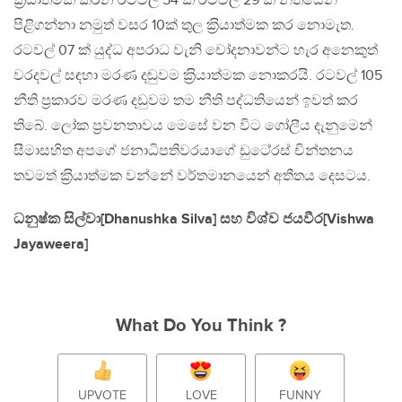
ක‍්‍රියාත්මක කරන රටවල් 54 කි රටවල් 29 ක් නීතියෙන්
පිළිගන්නා නමුත් වසර 10ක් තුල ක‍්‍රියාත්මක කර නොමැත.
රටවල් 07 ක් යුද්ධ අපරාධ වැනි චෝදනාවන්ට හැර අනෙකුත්
වරදවල් සඳහා මරණ දඬුවම ක‍්‍රියාත්මක නොකරයි. රටවල් 105
නීති ප‍්‍රකාරව මරණ දඩුවම තම නීති පද්ධතියෙන් ඉවත් කර
තිබේ. ලෝක ප‍්‍රවනතාවය මෙසේ වන විට ගෝලීය දැනුමෙන්
සීමාසහිත අපගේ ජනාධිපතිවරයාගේ ඩුටෙ‍්‍රස් චින්තනය
තවමත් ක‍්‍රියාත්මක වන්නේ වර්තමානයෙන් අතීතය දෙසටය.
ධනුෂ්ක සිල්වා[Dhanushka Silva] සහ විශ්ව ජයවීර[Vishwa
Jayaweera]
What Do You Think ?
UPVOTE
LOVE
FUNNY