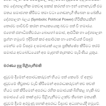
තම දේශපාලනික මතවාද සකස් කරගත් හා ඉන් නොනැවතී එම
මතය සමාජගත කිරීමට තමා වටා ගොඩනැගී තිබෙන සංඛේතීය
දේශපාලන බලය (Symbolic Political Power) හිරිකිතයකින්
තොරව පාවිච්චි කරන නායකයෙකු බවට පත් වී හමාරය.
එහෙත් ජනාධිපතිවරයා බොහෝ සමාජ, ආර්ථික හා දේශපාලන
ප‍්‍රශ්න හමුවේ ඉදිරිපත් කර අසාර්ථක හා නොවියත් විසදුම්
මෙන්ම මේ විසදුම ද සමාජයක් ලෙස ප‍්‍රතික්ෂේප කිරීමට තරම්
සමාජය අවබෝධයෙන් අප මැදහත් තැනකට පැමිණිය යුතුය.
මරණය හුදු පිළිගැනීමකි
දඩුවම් දීමේන් අපාරධකරුවන් භියට පත් කෙරේ. ඒ අනුව
දඩුවමේ තීව‍්‍රතාව වැඩි කිරීමෙන් අපරාධකරුවන් තව තවත්
භියට පත් කිරීමෙන් අපරාධ රහිත සමාජයක් බිහිකළ හැකි බව
සමාජයේ යම් තාක් දුරට පිළිගැනීමට ලක්ව තිබෙන මතයකි.
දඩුවම් දීමේ අරමුණු පහක් අපරාධ විද්‍යාව අධ්‍යනයේදී හමුවේ.