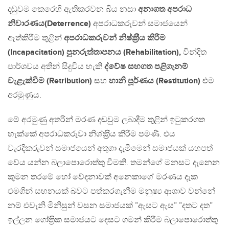
දඬුවම කෙරෙහි ඇතිකරවන බිය නසා
අනාගත අපරාධ
නිවාරණය(Deterrence)
අපරාධකරුවන් සමාජයෙන්
ඈත්කිරීම තුළින්
අපරාධකරුවන් නිෂ්ක‍්‍රීය කිරීම
(Incapacitation)
පුනරුත්තාපනය (Rehabilitation),
වින්දිත
පාර්ශවය අතින් සිදුවිය හැකි
ද්වේෂ සහගත පළිගැනම්
වැළැක්වීම (Retribution)
සහ
හානි පූර්ණය (Restitution)
එම
අරමුණුය.
මේ අරමුණු අතරින් මරණ දඬවුම ලබාදීම තුළින් ඉටුකරගත
හැක්කේ අපරාධකරුවා නිශ්ක‍්‍රීය කිරීම පමණි. එය
වැරදිකරුවන් සමාජයෙන් අතුගා දැමීමෙන් සමාජයක් යහපත්
වේය යන්න බලාපොරොත්තු වීමකි. තමන්ගේ මනසට දැනෙන
කුමන තරමේ හෝ වේදනාවක් අනෙකාගේ මරණය දැක
එමගින් සහනයක් බවට පත්කරගැනීම මනුෂ්‍ය ආශාව වන්නේ
නම් එවැනි මිනිසුන් වසන සමාජයක් ”ඇසට ඇස” ”දතට දත”
ඉල්ලන ගෝත‍්‍රික සමාජයට දෙසට ගමන් කිරීම බලාපොරොත්තු