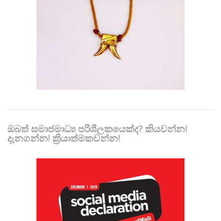
ඔබත් සමාජමාධ්‍ය පරිශීලකයෙක්ද? කියවන්න!
දැනගන්න! ක්‍රියාත්මකවන්න!