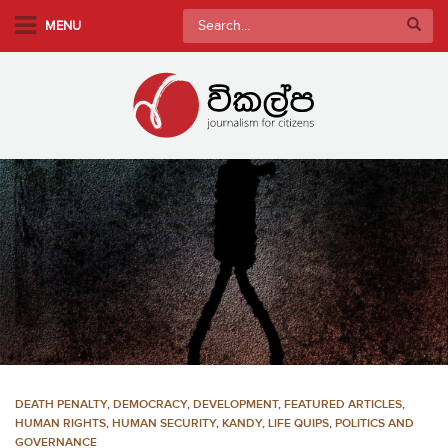
S
Search
MENU
k
for:
i
p
t
o
m
a
i
n
c
o
n
t
e
n
DEATH PENALTY
,
DEMOCRACY
,
DEVELOPMENT
,
FEATURED ARTICLES
,
t
HUMAN RIGHTS
,
HUMAN SECURITY
,
KANDY
,
LIFE QUIPS
,
POLITICS AND
GOVERNANCE