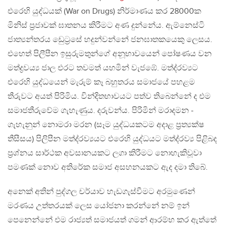
එරෙහි යුද්ධයක් (War on Drugs) නිර්මාණය කර 28000ක
මිනිස් ප‍්‍රජාවක් ඝාතනය කිරීමට අණ දුන්නේය. ඇම්නෙස්ටි
ජාත්‍යන්තරය ඩෙුට‍්‍රසේ හදුන්වන්නේ ජනඝාතකයෙකු ලෙසය.
එහෙත් පිලීපීන ඉසුරුමතුන්ගේ අනූභාවයෙන් පෝෂණය වන
මත්ද්‍රවය්‍ය ජාල එරට තවමත් යහමින් වැජඹේ. මත්ද‍්‍රව්‍යට
එරෙහි යුද්ධයෙන් මැරුම් කෑ බහුතරය සමාජයේ පහළම
තීරුවට අයත් පිරිමිය. වින්දිතභාවයට පත්ව තිබෙන්නේ ද එම
සමාජතීරුවේම ගැහැණුය. දරුවන්ය. පිරිමින් මරාදමන ‐
ගැහැනුන් නොමරා මරන (සෑම යුද්ධයකටම අදාළ ප‍්‍රත්‍යක්ෂ
තීසීසය) පිලිපීන මත්ද‍්‍රව්‍යයට එරෙහි යුද්ධයට මත්ද‍්‍රව්‍ය පිළිබද
ප‍්‍රශ්නය සාර්ථක අවසානයකට ලගා කිරීමට නොහැකිවූවා
පමණක් නොව අතිරේක සමාජ අසහනයකට ඇද දමා තිබේ.
අනෙක් අතින් පුද්ගල චර්යාව හැඩගැස්වීමට අරමුණෙන්
මරණය උත්තරයක් ලෙස යෝජනා කරන්නේ නම් ඉන්
පෙනෙන්නේ එම රාජ්‍යත් සමාජයත් ගමන් ආරම්භ කර ඇත්තේ