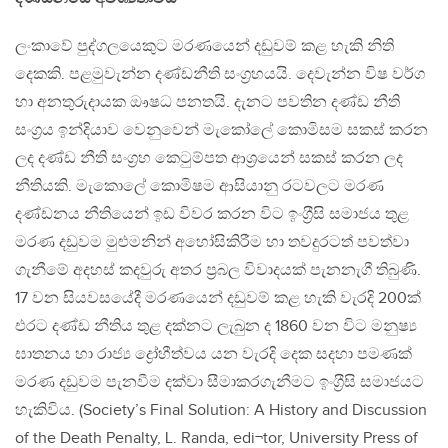
ලංකාවේ පුද්ගලයෙකුට මරණයෙන් දඩුවම් කළ හැකි නිති
දෙකකි. පළමුවැන්න දණ්ඩනීති සංග‍්‍රහයයි. දෙවැන්න විෂ වර්ග
හා අනතුරුදායක ඖෂධ පනතයි. දැනට පවතින දණ්ඩ නීති
සංග‍්‍රය ඉන්දියාව වෙනුවෙන් මැකෝලේ කොමිසම සකස් කරන
ලද දණ්ඩ නීති සංග‍්‍රහ කෙටුම්පත ආශ‍්‍රයෙන් සකස් කරන ලද
නීතියකි. මැකොලේ කොමිෂම ආසියානු රටවලට මරණ
දණ්ඩනය නීතියෙන් ඉඩ විවර කරන විට ඉංග‍්‍රීසි සමාජය තුළ
මරණ දඩුවම මුළුමනින් අහෝසිකිරීම හා තවදුරටත් පවත්වා
ගැනීමේ අදහස් කදවුරු අතර ප‍්‍රබල විවාදයක් පැනනැගී තිබුණි.
17 වන සියවසයේදී මරණයෙන් දඩුවම් කළ හැකි වැරදි 200ක්
එරට දණ්ඩ නීතිය තුළ දක්නට ලැබුන ද 1860 වන විට මනුෂ්‍ය
ඝාතනය හා රාජ්‍ය ද්‍රෝහීත්වය යන වැරදි දෙක සදහා පමණක්
මරණ දඩුවම පැනවීම දක්වා සීමාකරගැනීමට ඉංග‍්‍රීසි සමාජයට
හැකිවිය. (Society’s Final Solution: A History and Discussion
of the Death Penalty, L. Randa, edi¬tor, University Press of