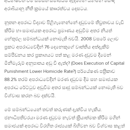
අධිනිෂ්චිත වීම සමස්ත සමාජයම ඇදගෙන යන්නේ සෞදි
අරාබියානු නීති ක‍්‍රමයේ කෲරත්වය දෙසටය.
නූතන අපරාධ විද්‍යාව පිළිගැනෙන්නේ දඩුවමේ තීව‍්‍රතාවය වැඩි
කිරීම හා සමාජයක අපරාධ ප‍්‍රමාණය අඩුවීම අතර නියත්
හේතුඵල සම්බන්ධයක් නොමැති බවයි. 2008 වසරේ ලොව
ප‍්‍රකට අපරාධවේදීන් 76 දෙනෙකුගේ වෘත්තීය අත්දැකීම්
සම්පීඩනය කර ප‍්‍රකාශයට පත් කළ මරණ දඩුවම දීමෙන්
මීනිමැරුම් අනුපාතය අඩු වී ඇත්ද? (Does Execution of Capital
Punishment Lower Homicide Rate?) පර්යේෂණ පත‍්‍රිකාව
88.2% තරම් අපරාධවේදීන් මරණ දඩුවම දීම සහ සමාජයක
අපරාධ රේට්ටුව අඩුවීම අතර සෘජු සම්බන්ධයක් නොමැති බව
විශ්වාස කරන බව දක්වයි.
මේ සම්බන්ධයෙන් තවත් කරුණක් දැක්විය හැකිය.
ජනාධිපතිවරයා මරණ දඩුවම නැවත් ක‍්‍රියාත්මක කිරීම මගින්
සමාජයක් අපරාධ විරහිත රාජ්‍යයක් බිහිවන බව විශ්වාස කළත්