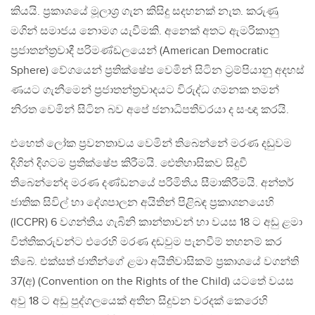
කියයි. ප‍්‍රකාශයේ මූලාශ‍්‍ර ගැන කිසිදු සදහනක් නැත. කරුණු
මගින් සමාජය නොමග යැවීමකි. අනෙක් අතට ඇමරිකානු
ප‍්‍රජාතන්ත‍්‍රවාදී පරිමණ්ඩලයෙන් (American Democratic
Sphere) වේගයෙන් ප‍්‍රතික්ෂේප වෙමින් සිටින ට‍්‍රම්පියානු අදහස්
ණයට ගැනීමෙන් ප‍්‍රජාතන්ත‍්‍රවාදයට විරුද්ධ ගමනක තමන්
නිරත වෙමින් සිටින බව අපේ ජනාධිපතිවරයා ද සංඥා කරයි.
එහෙත් ලෝක ප‍්‍රවනතාවය වෙමින් තිබෙන්නේ මරණ දඩුවම
දිගින් දිගටම ප‍්‍රතික්ෂේප කිරීමයි. ඓතිහාසිකව සිදුවී
තිබෙන්නේද මරණ දණ්ඩනයේ පරිමිතිය සීමාකිරීමයි. අන්තර්
ජාතික සිවිල් හා දේශපාලන අයිතින් පිළිබඳ ප‍්‍රකාශනයෙහි
(ICCPR) 6 වගන්තිය ගැබිනි කාන්තාවන් හා වයස 18 ට අඩු ළමා
විත්තිකරුවන්ට එරෙහි මරණ දඬවුම පැනවීම් තහනම් කර
තිබේ. එක්සත් ජාතීන්ගේ ළමා අයිතිවාසිකම් ප‍්‍රකාශයේ වගන්ති
37(අ) (Convention on the Rights of the Child) යටතේ වයස
අවු 18 ට අඩු පුද්ගලයෙක් අතින සිදුවන වරදක් කෙරෙහි