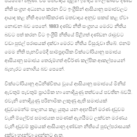
ජයගෙන තිබුණි. එම මතවාදය තුළින් ඉන්දීය හා ලංකාවේ දණ්ඩ
නීති සංග‍්‍රහ අධ්‍යනය කරන විට ඉංග‍්‍රීසින් ආසියානු සමාජවලට
දායාද කළ නීති අහෝසිකරණ මතවාදය අනුව සකස් කළ ඒවා
නොවන බව පෙනේ. 1883 දණ්ඩ නීති සංග‍්‍රහය මෙරට නීතිය
බවට පත් කරන විට ඉංග‍්‍රීසි නීතියේ පිළිගත් දණ්ඩන රාමුවට
වඩා පුළුල් පරාසයක් දක්වා මෙරට නීතිය විසුරුවා තිබේ. එනම්
මෙම නීති පැනවීමේදී සාම්ප‍්‍රදායික වික්ටෝරියානු සමාජය
ආසියානු සමාජය තෙරුම්ගත් අචීර්ණ කල්පික ආකල්පයෙන්
බැහැරට නොගිය බව පෙනේ.
වික්ටෝරියානු අධිනිෂ්චිතය වූයේ ආසියානු සමාජයේ මිනිස්
ඇවතුම් පැවතුම් ප‍්‍රාථමික හා නොදියුණු තත්වයේ පවතින බවයි.
එවැනි නොදියුණු පරිනාමික ලකුණු ඇති සමාජයක්
දඩුවමෙන්ම පාලනය කළ යුතුය යන අදහසින් මරණ දඩුවම
වැනි ම්ලේච්ඡ සමාජයක පමණක් ඇගයීමට ලක්වන මරණය
වැනි දඩුවම් ක‍්‍රමයක් ආසියානු දණ්ඩන නීතියේ පුළුල්පරාසයක්
දක්වා හදුන්වා දෙන්නට ඇත.