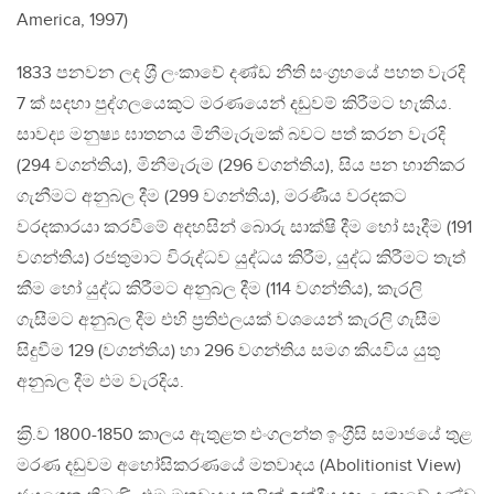
America, 1997)
1833 පනවන ලද ශ‍්‍රී ලංකාවේ දණ්ඩ නීති සංග‍්‍රහයේ පහත වැරදි
7 ක් සදහා පුද්ගලයෙකුට මරණයෙන් දඩුවම් කිරීමට හැකිය.
සාවද්‍ය මනුෂ්‍ය ඝාතනය මිනීමැරුමක් බවට පත් කරන වැරදි
(294 වගන්තිය), මිනීමැරුම (296 වගන්තිය), සිය පන හානිකර
ගැනීමට අනුබල දීම (299 වගන්තිය), මරණීය වරදකට
වරදකාරයා කරවීමේ අදහසින් බොරු සාක්ෂි දීම හෝ සෑදීම (191
වගන්තිය) රජතුමාට විරුද්ධව යුද්ධය කිරීම, යුද්ධ කිරීමට තැත්
කීම හෝ යුද්ධ කිරීමට අනුබල දීම (114 වගන්තිය), කැරලි
ගැසීමට අනුබල දීම එහි ප‍්‍රතිඵලයක් වශයෙන් කැරලි ගැසීම
සිදුවීම 129 (වගන්තිය) හා 296 වගන්තිය සමග කියවිය යුතු
අනුබල දීම එම වැරදිය.
ක‍්‍රි.ව 1800-1850 කාලය ඇතුළත එංගලන්ත ඉංග‍්‍රීසි සමාජයේ තුළ
මරණ දඩුවම අහෝසිකරණයේ මතවාදය (Abolitionist View)