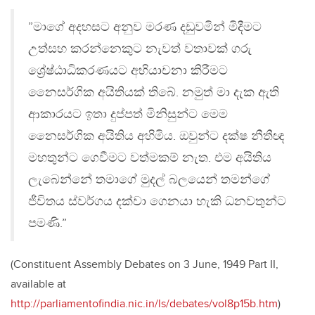
”මාගේ අදහසට අනුව මරණ දඩුවමින් මිදීමට
උත්සහ කරන්නෙකුට නැවත් වතාවක් ගරු
ශ්‍රේෂ්ඨාධිකරණයට අභියාචනා කිරීමට
නෛසර්ගික අයිතියක් තිබේ. නමුත් මා දැක ඇති
ආකාරයට ඉතා දුප්පත් මිනිසුන්ට මෙම
නෛසර්ගික අයිතිය අහිමිය. ඔවුන්ට දක්ෂ නීතීඥ
මහතුන්ට ගෙවීමට වත්මකම් නැත. එම අයිතිය
ලැබෙන්නේ තමාගේ මුදල් බලයෙන් තමන්ගේ
ජීවිතය ස්වර්ගය දක්වා ගෙනයා හැකි ධනවතුන්ට
පමණි.”
(Constituent Assembly Debates on 3 June, 1949 Part II,
available at
http://parliamentofindia.nic.in/ls/debates/vol8p15b.htm
)