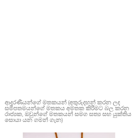
ආදරණීයන්ගේ මතකයන් (අතුරුදහන් කරන ලද
සමීපතමයන්ගේ මතකය අමතක කිරීමට බල කරන
රාජ්‍යක, ඔවුන්ගේ මතකයන් සමග සත්‍ය සහ යුක්තිය
සොයා යන ගමන් ගැන)