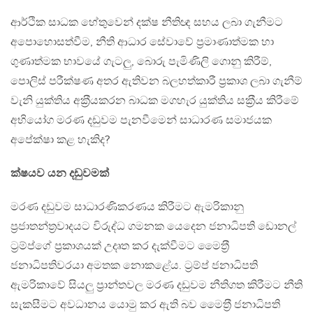
ආර්ථික සාධක හේතුවෙන් දක්ෂ නීතිඥ සහය ලබා ගැනීමට
අපොහොසත්වීම, නීති ආධාර සේවාවේ ප‍්‍රමාණාත්මක හා
ගුණාත්මක භාවයේ ගැටලු, බොරු පැමිණිලි ගොනු කිරීම්,
පොලිස් පරීක්ෂණ අතර ඇතිවන බලහත්කාරී ප‍්‍රකාශ ලබා ගැනීම්
වැනි යුක්තිය අක‍්‍රීයකරන බාධක මගහැර යුක්තිය සක‍්‍රීය කිරීමේ
අභියෝග මරණ දඩුවම පැනවීමෙන් සාධාරණ සමාජයක
අපේක්ෂා කළ හැකිද?
ක්ෂයව යන දඩුවමක්
මරණ දඩුවම සාධාරණිකරණය කිරීමට ඇමරිකානු
ප‍්‍රජාතන්ත‍්‍රවාදයට විරුද්ධ ගමනක යෙදෙන ජනාධිපති ඩොනල්
ට‍්‍රම්ප්ගේ ප‍්‍රකාශයක් උදෘත කර දැක්වීමට මෛත‍්‍රී
ජනාධිපතිවරයා අමතක නොකළේය. ට‍්‍රම්ප් ජනාධිපති
ඇමරිකාවේ සියලු ප‍්‍රාන්තවල මරණ දඩුවම නීතිගත කිරීමට නීති
සැකසීමට අවධානය යොමු කර ඇති බව මෛත‍්‍රී ජනාධිපති