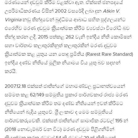
මරණයෙන් දඬවුම් කිරිම වළක්වා ඇත. ඒක්සත් ජනපදයේ
උපරිමාධිකරණය විසින් 2002 වසරේදී ලබා දුන
Atkin V.
Virginia
නඩු තීන්දුවෙන් බුද්ධිමය ආබාධ සහිත පුද්ගලයන්ට
එරෙහිව මරණ දඬවුම ක‍්‍රියාත්මක කිරීම ව්‍යවස්ථා විරෝධී බව
තීන්දු කරන ලදී. 2015 පත්කළ 262 වැනි ඉන්දීය නීති කොමිෂන්
සභා වාර්තාව කලාතුරකිනුත් කලාතුරකින් මරණ දඩුවම
ක‍්‍රියාත්මක කළ යුතුය යන පොදු ප‍්‍රමිතිය (Rarest Rare Standard)
ඉන්දීය දණ්ඩ නීතියේ මූලික නියාමය විය යුතු බව සදහන්
කරයි.
2007.12.18 එක්සත් ජාතීන්ගේ මහාමණ්ඩල ප‍්‍රධානත්වයෙන්
සම්මත කළ 62/149 සම්මුතිය ප‍්‍රකාර පාර්ශවකාර රාජ්‍ය මරණ
දඩුවම ක‍්‍රියාත්මක කිරීම තම දණ්ඩ නීතියෙන් ඉවත් කිරීමට
නීතියෙන් බැදිය යුතුවේ. ශ‍්‍රී ලංකාව ද මෙම සම්මුතියේ
පාර්ශවකරුවෙකි. එක්සත් ජාතීන්ගේ සාමාජික රටවල් 195 න්
(2018 නොවැම්බර් වන විට) මරණ දඬවුම පිළිගනිමින්