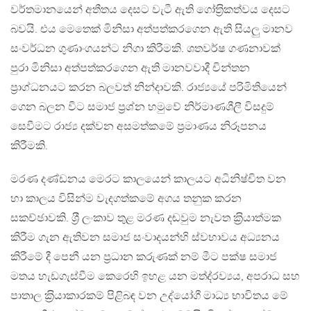
වර්තමානයෙන් අතීතය දෙසට වැටී ඇති ගෝත‍්‍රිකත්වය දෙසට
බවයි. එය මෙතෙක් මිනිසා අත්පත්කරගෙන ඇති සියලු මානව
සංවර්ධන ගුණාංගයන්ට නිගා කිරීමකි. ශතවර්ෂ ගණනාවක්
පුරා මිනිසා අත්පත්කරගෙන ඇති මානවවාදී චින්තන
ප‍්‍රාග්ධනයට කරන බලවත් නින්දාවකි. රාජ්‍යයේ පරිමිතියෙන්
ගෙන බලන විට සමාජ ප‍්‍රශ්න හමුවේ නිර්මාණශීලී විසදුම්
සෙවීමට රාජ්‍ය දක්වන අසමත්කමේ ප‍්‍රමාණය නිරූපනය
කිරීමකි.
මරණ දණ්ඩනය මෙරට කාලයෙන් කාලයට අධිනිෂ්චිත වන
හා කාලය විසින්ම වැදගත්කමේ අගය තනුක කරන
සකච්ඡාවකි. ශ‍්‍රී ලංකාව තුළ මරණ දඬවුම නැවත ක‍්‍රියාත්මක
කිරීම ගැන ඇතිවන සමාජ සංවාදයන්හි ස්වභාවය අධ්‍යනය
කිරීමේ දී පෙනී යන ප‍්‍රධාන කරුණක් නම් මීට පක්ෂ සමාජ
මතය හැඩගැස්වීම කෙරෙහි ඉහළ යන මත්ද‍්‍රව්‍යය, අපරාධ සහ
පාතාල ක‍්‍රියාකාරකම් පිළිබඳ වන උද්යෝගී මාධ්‍ය භාවිතය මේ