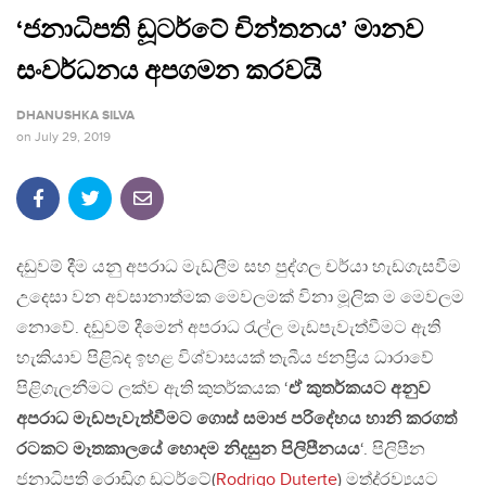
‘ජනාධිපති ඩූටර්ටේ චින්තනය’ මානව
සංවර්ධනය අපගමන කරවයි
DHANUSHKA SILVA
on
July 29, 2019
දඩුවම් දීම යනු අපරාධ මැඩලීම සහ පුද්ගල චර්යා හැඩගැසවීම
උදෙසා වන අවසානාත්මක මෙවලමක් විනා මූලික ම මෙවලම
නොවේ. දඩුවම් දීමෙන් අපරාධ රැල්ල මැඩපැවැත්වීමට ඇති
හැකියාව පිළිබද ඉහළ විශ්වාසයක් තැබීය ජනප‍්‍රිය ධාරාවේ
පිළිගැලනීමට ලක්ව ඇති කුතර්කයක ‘
ඒ කුතර්කයට අනුව
අපරාධ මැඩපැවැත්වීමට ගොස් සමාජ පරිදේහය හානි කරගත්
රටකට මෑතකාලයේ හොදම නිදසුන පිලිපීනයය
‘. පිලිපීන
ජනාධිපති රොඩ්‍රිගු ඩූටර්ටේ(
Rodrigo Duterte
) මත්ද‍්‍රව්‍යයට