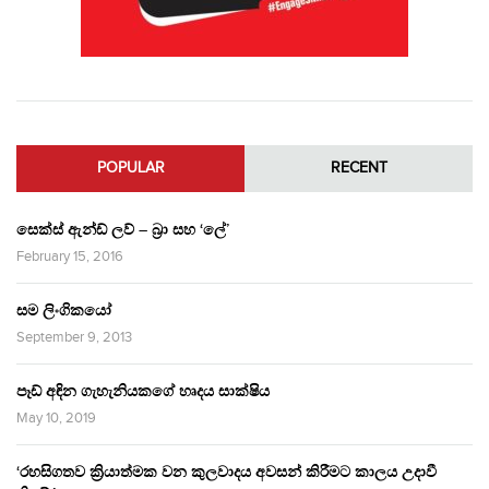
POPULAR
RECENT
සෙක්ස් ඇන්ඩ් ලව් – බ්‍රා සහ ‘ලේ’
February 15, 2016
සම ලිංගිකයෝ
September 9, 2013
පෑඩ් අඳින ගැහැනියකගේ හෘදය සාක්ෂිය
May 10, 2019
‘රහසිගතව ක්‍රියාත්මක වන කුලවාදය අවසන් කිරීමට කාලය උදාවී