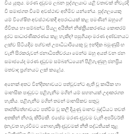
විය යුතුය. මරණ දඩුවම ලබන පුද්ගලයාට යළි වතාවක් නිවැරදි
වී සමාජගත වීමේ අවස්ථාව අහිමිව යන්නේය. පුද්ගලයෙකු
යම් විශේෂිත අවස්ථාවකදී අපරාධයක් කළ පමණින් ඔහුගේ
ජීවිතය හා සම්බන්ධ සියලු අයිතීන් නිෂ්ක‍්‍රීයකරණය කොතරම්
දුරට සාධාරණීකරණය කළ හැකිද? පසුගියදා මරණ දණ්ඩනයට
ලක්ව සිටියදීම පශ්චාත් උපාධිධාරියෙකු වූ ඉන්දික බමුණුසිංහ
වැනි සිරකරුවන් ජනාධිපතිවරයා මෙන්ම ඔහු අයත් වන ජන
සමාජයේද මරණ දඩුවම සම්බන්ධයෙන් පිළිගැණුනු ජනප‍්‍රිය
මතවාද ප‍්‍රශ්නයට ලක් කළේය.
අනෙක් අතට වින්දිතභාවයට පත්වූවන්ට ඇති වූ කායික හා
මානසික පාඩුවට පළිගැනීම මගින් යම් සහනයක් උදාකරගත
හැකිය. පළිගැනීම මගින් තමන් මානසිකව සතුටු
තෘප්තිමත්භාවයට පත්වීම වූ කලී දියුණු මානව බුද්ධියට තවත්
අතකින් නිගරු කිරීමකි. එසේම මරණ දවුවම වැනි අපරිවර්තී
(නැවත හැරවීමට නොහැකි) දඩුවමක් නීති පද්ධතියක් තුළ