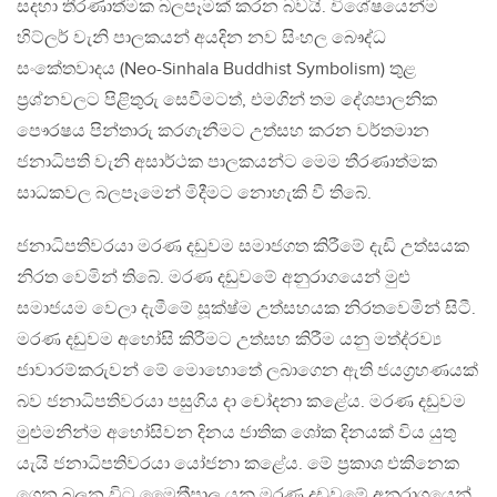
සදහා තීරණාත්මක බලපෑමක් කරන බවයි. විශේෂයෙන්ම
හිට්ලර් වැනි පාලකයන් අයදින නව සිංහල බෞද්ධ
සංකේතවාදය (Neo-Sinhala Buddhist Symbolism) තුළ
ප‍්‍රශ්නවලට පිළිතුරු සෙවීමටත්, එමගින් තම දේශපාලනික
පෞරෂය පින්තාරු කරගැනීමට උත්සහ කරන වර්තමාන
ජනාධිපති වැනි අසාර්ථක පාලකයන්ට මෙම තීරණාත්මක
සාධකවල බලපෑමෙන් මිදීමට නොහැකි වී තිබේ.
ජනාධිපතිවරයා මරණ දඩුවම සමාජගත කිරීමේ දැඩි උත්සයක
නිරත වෙමින් තිබේ. මරණ දඩුවමේ අනුරාගයෙන් මුළු
සමාජයම වෙලා දැමීමේ සූක්ෂ්ම උත්සහයක නිරතවෙමින් සිටී.
මරණ දඩුවම අහෝසි කිරීමට උත්සහ කිරීම යනු මත්ද‍්‍රව්‍ය
ජාවාරම්කරුවන් මේ මොහොතේ ලබාගෙන ඇති ජයග‍්‍රහණයක්
බව ජනාධිපතිවරයා පසුගිය දා චෝදනා කළේය. මරණ දඩුවම
මුළුමනින්ම අහෝසිවන දිනය ජාතික ශෝක දිනයක් විය යුතු
යැයි ජනාධිපතිවරයා යෝජනා කළේය. මේ ප‍්‍රකාශ එකිනෙක
ගෙන බලන විට මෛත‍්‍රීපාල යනු මරණ දඩුවමේ අනුරාගයෙන්