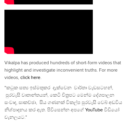
Vikalpa has produced hundreds of short-form videos that
highlight and investigate inconvenient truths. For more
videos,
click here
.
"කටුක සත්‍ය ඉස්මතුකර දැක්වෙන වාර්තා වැඩසටහන්,
පුරවැසි වෘතාන්තයන්, කෙටි චිත්‍රපට මෙන්ම දේශපාලන
සංවාද, සාකච්ඡා, සිය ගණනක් විකල්ප පුරවැසි වෙබ් අඩවිය
නිශ්පාදනය කර ඇත. පිවිසෙන්න අපගේ
YouTube
වීඩියෝ
චැනලයට."