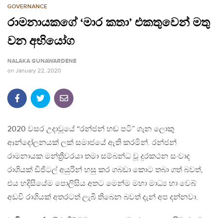
GOVERNANCE
රාමනායකගේ ‘මාර කතා’ එකතුවෙන් මතු
වන අභියෝග
NALAKA GUNAWARDENE
on
January 22, 2020
2020 වසර උදාවූයේ “රන්ජන් හඬ පටි” ගැන ලොකු
ආන්දෝලනයක් ලක් සමාජයේ ඇති කරමින්. රන්ජන්
රාමනායක මන්ත්‍රීවරයා තමා සම්බන්ධ වූ දුරකථන සංවාද
රාශියක් ඩිජිටල් අයුරින් හසු කර ගබඩා කොට තබා ගත් බවත්,
එය හදිසියේම පොලිසිය අතට මෙන්ම මහා මාධ්‍ය හා වෙබ්
අඩවි රාශියක් අතරටත් ලැබී තිබෙන බවත් දැන් අප දන්නවා.