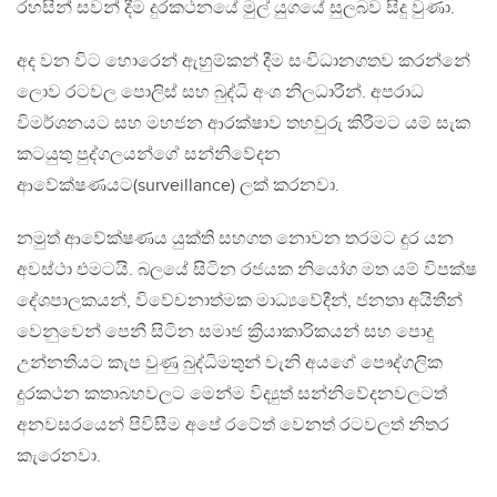
රහසින් සවන් දීම දුරකථනයේ මුල් යුගයේ සුලබව සිදු වුණා.
අද වන විට හොරෙන් ඇහුම්කන් දීම සංවිධානගතව කරන්නේ
ලොව රටවල පොලිස් සහ බුද්ධි අංශ නිලධාරීන්. අපරාධ
විමර්ශනයට සහ මහජන ආරක්ෂාව තහවුරු කිරීමට යම් සැක
කටයුතු පුද්ගලයන්ගේ සන්නිවේදන
ආවේක්ෂණයට(surveillance) ලක් කරනවා.
නමුත් ආවේක්ෂණය යුක්ති සහගත නොවන තරමට දුර යන
අවස්ථා එමටයි. බලයේ සිටින රජයක නියෝග මත යම් විපක්ෂ
දේශපාලකයන්, විවේචනාත්මක මාධ්‍යවේදීන්, ජනතා අයිතීන්
වෙනුවෙන් පෙනී සිටින සමාජ ක්‍රියාකාරිකයන් සහ පොදු
උන්නතියට කැප වුණු බුද්ධිමතුන් වැනි අයගේ පෞද්ගලික
දුරකථන කතාබහවලට මෙන්ම විද්‍යුත් සන්නිවේදනවලටත්
අනවසරයෙන් පිවිසීම අපේ රටේත් වෙනත් රටවලත් නිතර
කැරෙනවා.