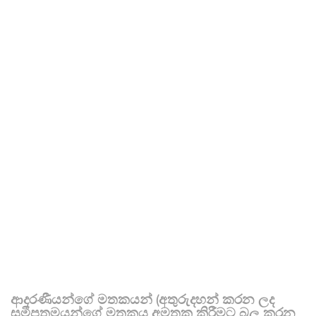
ආදරණීයන්ගේ මතකයන් (අතුරුදහන් කරන ලද
සමීපතමයන්ගේ මතකය අමතක කිරීමට බල කරන