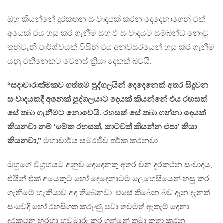
ඔහු කියන්නේ දුරකතන සංවාදයක් කරන දෙදෙනාගෙන් එක්
අයෙක් එය හසු කර ගැනීම සහ ඒ සංවාදයට සම්බන්ධ නොවූ
තුන්වැනි පාර්ශ්වයක් විසින් එය අනවසරයෙන් හසු කර ගැනීම
යනු එකිනෙකට වෙනස් ක්‍රියා දෙකක් බවයි.
“සදාචාරාත්මකව ගත්තම පුද්ගලයින් දෙදෙනෙක් අතර සිදුවන
සංවාදයකදී අනෙක් පුද්ගලයාට දෙයක් කියන්නේ එය රහසක්
සේ තබා ගැනීමට නොවෙයි. රහසක් සේ තබා ගන්නා දෙයක්
කියනවා නම් ‘මේක රහසක්, කාටවත් කියන්න එපා’ කියා
කියනවා,”
මහාචාර්ය සමරජීව තර්ක කරනවා.
ඔහුගේ විග්‍රහයට අනුව දෙදෙනකු අතර වන දුරකථන සංවාදය,
එයින් එක් අයෙකුට හෝ දෙදෙනාටම ලෙහෙසියෙන් හසු කර
ගැනීමේ හැකියාව අද තිබෙනවා. එසේ තිබෙන බව දැන දැනත්
සංවේදී හෝ රහසිගත කරුණු පවා තවමත් ඇතැම් දෙනා
දුරකථන හරහා හුවමාරු කර ගන්නේ තමා කතා කරන