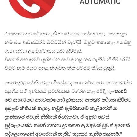
රාමනායක එසේ කර ඇති බවක් පෙනෙන්නට නෑ. නොකළා
නම් එය ආචාරධර්ම මට්ටමින් වැරදියි. ඔහුට කතා කළ අය ඔහු
ගැන තබන ලද විශ්වාසය කඩ කිරීමක්.
එහෙත් නොදන්වා දුරකථන සංවාද හසු කර ගැනීම නීතිවිරෝධී
වීමට නම් එයට අදාළ නිශ්චිත නීති මෙරට තිබිය යුතුයි.
තොරතුරු සන්නිවේදන විශේෂඥ මහාචාර්ය රොහාන් සමරජීව
පසුගිය සති අන්තයේ පුවත්පතක විග්රහ කළ පරිදි,
“ලංකාවේ
මේ ආකාරයට අනවසරයෙන් දුරකතන ඇමතුම් පටිගත කිරීමට
අදාළව නීතියක් නැහැ. නමුත් ඇමරිකාවේ කැලිෆෝනියා
ප්‍රාන්තයේ එවැනි නීතියක් තිබෙනවා. ඒ අනුව තවත්
පුද්ගලයෙක්ට තමන් ගන්නා දුරකතන ඇමතුමක් වුවත් අනෙක්
පුද්ගලයාගෙන් අවසරයක් නැතිව හසුකර ගැනීම තහනම්.”