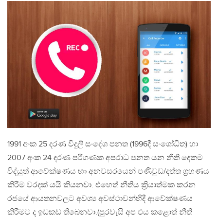
1991 අංක 25 දරණ විදුලි සංදේශ පනත (1996දී සංශෝධිත) හා
2007 අංක 24 දරණ පරිගණක අපරාධ පනත යන නීති දෙකම
විද්යුත් ආවේක්ෂණය හා අනවසරයෙන් පණිවුඩ/දත්ත ග්‍රහණය
කිරීම වරදක් යයි කියනවා. එහෙත් නීතිය ක්‍රියාත්මක කරන
රජයේ ආයතනවලට අවශ්‍ය අවස්ථාවන්හිදී ආවේක්ෂණය
කිරීමට ද ඉඩකඩ තිබෙනවා.(පුරවැසි අප එය කළොත් නීති