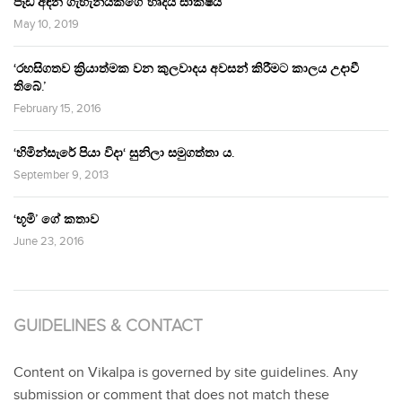
පෑඩ් අඳින ගැහැනියකගේ හෘදය සාක්ෂිය
May 10, 2019
‘රහසිගතව ක්‍රියාත්මක වන කුලවාදය අවසන් කිරීමට කාලය උදාවී
තිබේ.’
February 15, 2016
‘හිමින්සැරේ පියා විදා‘ සුනිලා සමුගත්තා ය.
September 9, 2013
‘භූමි’ ගේ කතාව
June 23, 2016
GUIDELINES & CONTACT
Content on Vikalpa is governed by site guidelines. Any
submission or comment that does not match these