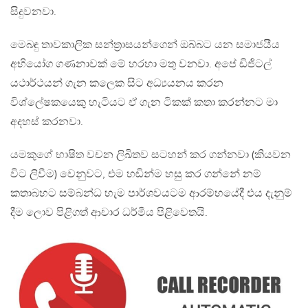
සිදුවනවා.
මෙබඳු තාවකාලික සන්ත්‍රාසයන්ගෙන් ඔබ්බට යන සමාජයීය
අභියෝග ගණනාවක් මේ හරහා මතු වනවා. අපේ ඩිජිටල්
යථාර්ථයන් ගැන කලෙක සිට අධ්‍යයනය කරන
විශ්ලේෂකයෙකු හැටියට ඒ ගැන ටිකක් කතා කරන්නට මා
අදහස් කරනවා.
යමකුගේ භාෂිත වචන ලිඛිතව සටහන් කර ගන්නවා (කියවන
විට ලිවීම) වෙනුවට, එම හඬින්ම හසු කර ගන්නේ නම්
කතාබහට සම්බන්ධ හැම පාර්ශවයටම ආරම්භයේදී එය දැනුම්
දීම ලොව පිළිගත් ආචාර ධර්මීය පිළිවෙතයි.