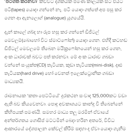
‘
පටිගත කරනවා
’ කිව්වට දශකයක පමණ කාලයක සිට එයට
පටි(tapes) යොදා ගන්නේ නෑ. පටි යොදා ගත්තේ අප පසු කර
ගෙන ආ ඇනලොග් (analogue) යුගයේයි.
දැන් කාලේ ශබ්ද හා රූප හසු කර ගන්නේ ඩිජිටල්
මෙවලම්(බොහෝ විට ස්මාට්ෆෝන්) යොදා ගෙන. එහිදී කටහඬ
ඩිජිටල් මෙවලමේ තිබෙන මයික්‍රෆෝනයෙන් හසු කර ගෙන,
අංක ධාරාවක් බවට පත් කරනවා. මේ අංක ධාරාව ගබඩා
වන්නේ සංයුක්ත(CD) තැටියක, කුඩා තැටියක(mini-disk), දෘඪ
තැටියක(hard drive) හෝ වෙනත් ඉලෙක්ට්‍රොනික ගබඩා
මාධ්‍යකයි.
රාමනායක ‘කතා පෙට්ටියේ’ දුරකථන සංවාද 125,000කට වඩා
ඇති බව කියවෙනවා. පොදු අවකාශයට කාන්දු වී තිබෙන්නේ
කිහිපයක් පමණයි. සමහර මාධ්‍ය තලු මරමින් ඒවායේ
අන්තර්ගතය ගොසිප් මට්ටමින් බෙදා හරින අතරේ, විවිධ
ආකාරයේ දේශපාලන කේවල් කිරීම් සඳහා ද ඒවා යොදා ගැනීම