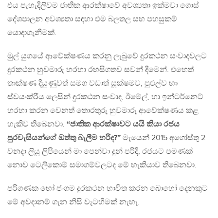
එය පැහැදිලිවම ජාතික ආරක්ෂාවේ අවශ්‍යතා ඉක්මවා ගොස්
දේශපාලන අවශ්‍යතා සඳහා එම බලතල සහ පහසුකම්
යොදාගැනීමක්.
මුල් යුගයේ ආවේක්ෂණය කරනු ලැබුවේ දුරකථන සංවාදවලට
දුරකථන හුවමාරු හරහා රහසිගතව සවන් දීමෙන්. එහෙත්
තාක්ෂණ දියුණුවත් සමග වඩාත් සූක්ෂමව, පුළුල්ව හා
ස්වයංක්රීය ලෙසින් දුරකථන සංවාද, ඊමේල්, හා ඉන්ටර්නෙට්
හරහා කරන වෙනත් තොරතුරු හුවමාරු ආවේක්ෂණය කළ
හැකිව තිබෙනවා.
“ජාතික ආරක්ෂාවට යයි කියා රජය
පුරවැසියන්ගේ ඔත්තු බැලීම හරිද?”
මැයෙන් 2015 අගෝස්තු 2
වනදා ලියූ ලිපියෙන් මා පෙන්වා දුන් පරිදි, රජයට පමණක්
නොව ටෙලිකොම් සමාගම්වලටද මේ හැකියාව තිබෙනවා.
පරිගණක හෝ ජංගම දුරකථන භාවිත කරන බොහෝ දෙනකුට
මේ අවදානම් ගැන නිසි වැටහීමක් නැහැ.