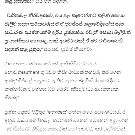
කළ යුත්තේය,”
යයි එහි සඳහන්.
“වාර්තාවල නිරවද්‍යතාව, එය පළ කැරෙන්නට කලින් සොයා
බැලීම සඳහා කර්තෘවරුත් ඒ ඒ පුවත්පත් කලාවේදියෝත් සෑම
සාධාරණ ප්‍රයත්නයක්ම දැරිය යුත්තෝය. එවැනි සොයා බැලීමක්
ප්‍රායෝගිකව නොකළ හැකි අවස්ථාවකදී ඒ බව වාර්තාවෙහි
සඳහන් කළ යුතුය,”
එය තව දුරටත් කියනවා.
රාමනායක කථා ගොන්නේ ඇති කිසිවක් ව්‍යාජ
නොවන(authentic) බවට කිසිදු මාධ්‍යක් තහවුරු කර ගෙන
ඇත්ද? ඩිජිටල් හසු කර ගැනීම් ගැන එබඳු විනිශ්චයක් දීමට
තාක්ෂණික විශේෂඥ බව මෙරට කිසිදු මාධ්‍ය ආයතනයක
තිබේද?
ප්‍රශ්න දෙකට පිළිතුර ‘
නොමැත
’ යන්න මගේ අවබෝධයයි. ඒ
අනුව මාධ්‍ය මේ දිනවල කරන්නේ එහෙන් මෙහෙන් අහුලාගත්
‘වොයිස්කට්’ කිසිදු සංයමයකින් හෝ තහවුරු කර ගැනීමකින්