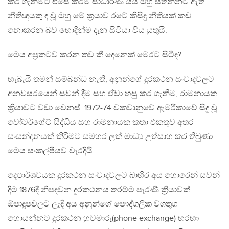
කර ගැනීමට එසේ කිරීම සාධාරණ යයි ඔහු සිතන්නට ඇති.
නීතිඥයකු ද වූ ඔහු මේ ක්‍රයාව රටේ කිසිදු නීතියක් කඩ
නොකරන බව හොඳින්ම දැන සිටියා විය යුතුයි.
මෙය අප්‍රකටව කරන තව කී දෙනෙක් මෙරට සිටීද?
හැබැයි තමන් සම්බන්ධ නැති, අනුන්ගේ දුරකථන සංවාදවලට
අනවසරයෙන් සවන් දීම සහ ඒවා හසු කර ගැනීම, රාමනායක
ක්‍රියාවට වඩා වෙනස්. 1972-74 වකවානුවේ ඇමරිකාවේ සිදු වූ
වෝටර්ගේට් සිද්ධිය සහ රාමනායක කතා එකතුව අතර
සංසන්දනයක් කිරීමට සමහර ලක් මාධ්‍ය උත්සාහ කර තිබුණා.
මෙය සංකල්පීයව වැරදියි.
දෙපාර්ශවයක දුරකථන සංවාදවලට බාහිර අය හොරෙන් සවන්
දීම 1876දී නිපදවන දුරකථනය තරම්ම පැරණි ක්‍රියාවක්.
ඕපාදූපවලට ලැදි අය අනුන්ගේ පෞද්ගලික වගතුග
හොයන්නට දුරකථන හුවමාරු(phone exchange) හරහා