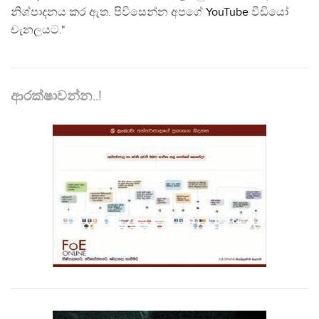
නිශ්පාදනය කර ඇත. පිවිසෙන්න අපගේ
YouTube
වීඩියෝ
චැනලයට."
ආරක්ෂාවන්න..!