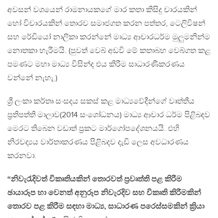
අවසන් වශයෙන් රාමනායකගේ මාර කතා කිසිදු චාරයකින්
හෝ විචාරයකින් තොරව සමාජගත කරන පත්තර, ටෙලිවිෂන්
සහ රේඩියෝ නාලිකා කරන්නේ මාධ්‍ය ආචාරධර්ම මුලුමනින්ම
නොතකා හැරීමයි. (පුවත් වෙබ් අඩවි මේ කතාබහ වෙබ්ගත කළ
පමණට මහා මාධ්‍ය විසින්ද එය කිරීම සාධාරණීකරණය
වන්නේ නැහැ.)
ශ්‍රී ලංකා කර්තෘ සංසදය සකස් කළ මාධ්‍යවේදීන්ගේ වෘත්තීය
ප්‍රතිපත්ති මාලාව(2014 සංශෝධනය) මාධ්‍ය ආචාර ධර්ම පිළිබඳව
මෙරට තිබෙන වඩාත් ප්‍රකට මාර්ගෝපදේශනයයි. එහි
නිරවද්‍යය වාර්තාකරණය පිළිබදව දැඩි ලෙස අවධාරණය
කරනවා.
“නිවැරැදිවත් විකෘතියකින් තොරවත් ප්‍රවෘත්ති පළ කිරීම
ඡායාරූප හා වෙනත් අනුරූප නිවැරදිව සහ විකෘති කිරීමකින්
තොරව පළ කිරීම සඳහා මාධ්‍ය, සාධාරණ පරෙස්සමකින් ක්‍රියා