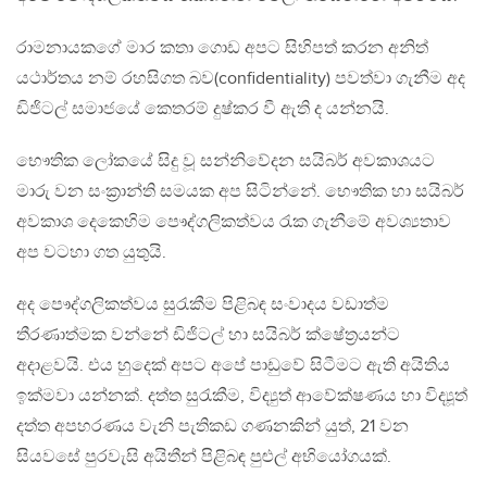
රාමනායකගේ මාර කතා ගොඩ අපට සිහිපත් කරන අනිත්
යථාර්තය නම් රහසිගත බව(confidentiality) පවත්වා ගැනීම අද
ඩිජිටල් සමාජයේ කෙතරම් දුෂ්කර වී ඇති ද යන්නයි.
භෞතික ලෝකයේ සිදු වූ සන්නිවේදන සයිබර් අවකාශයට
මාරු වන සංක්‍රාන්ති සමයක අප සිටින්නේ. භෞතික හා සයිබර්
අවකාශ දෙකෙහිම පෞද්ගලිකත්වය රැක ගැනීමේ අවශ්‍යතාව
අප වටහා ගත යුතුයි.
අද පෞද්ගලිකත්වය සුරැකීම පිළිබඳ සංවාදය වඩාත්ම
තීරණාත්මක වන්නේ ඩිජිටල් හා සයිබර් ක්ෂේත්‍රයන්ට
අදාළවයි. එය හුදෙක් අපට අපේ පාඩුවේ සිටීමට ඇති අයිතිය
ඉක්මවා යන්නක්. දත්ත සුරැකීම, විද්‍යුත් ආවේක්ෂණය හා විද්‍යූත්
දත්ත අපහරණය වැනි පැතිකඩ ගණනකින් යුත්, 21 වන
සියවසේ පුරවැසි අයිතීන් පිළිබඳ පුළුල් අභියෝගයක්.