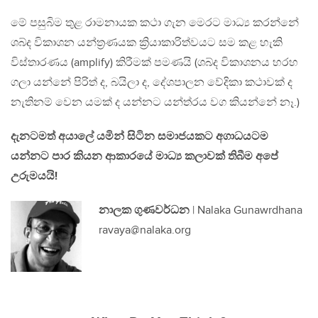
මේ පසුබිම තුළ රාමනායක කථා ගැන මෙරට මාධ්‍ය කරන්නේ
ශබ්ද විකාශන යන්ත්‍රණයක ක්‍රියාකාරිත්වයට සම කළ හැකි
විස්තාරණය (amplify) කිරීමක් පමණයි (ශබ්ද විකාශනය හරහ
ගලා යන්නේ පිරිත් ද, බයිලා ද, දේශපාලන වේදිකා කථාවක් ද
නැතිනම් වෙන යමක් ද යන්නට යන්ත්රය වග කියන්නේ නෑ.)
දැනටමත් අයාලේ යමින් සිටින සමාජයකට අගාධයටම
යන්නට පාර කියන ආකාරයේ මාධ්‍ය කලාවක් තිබීම අපේ
උරුමයයි!
නාලක ගුණවර්ධන
| Nalaka Gunawrdhana
ravaya@nalaka.org