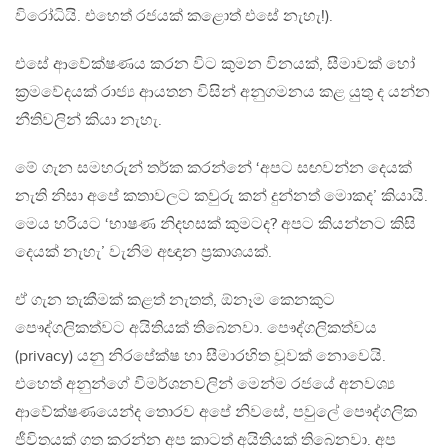
විරෝධියි. එහෙත් රජයක් කළොත් එසේ නැහැ!).
එසේ ආවේක්ෂණය කරන විට කුමන විනයක්, සීමාවක් හෝ
ක්‍රමවේදයක් රාජ්‍ය ආයතන විසින් අනුගමනය කළ යුතු ද යන්න
නීතිවලින් කියා නැහැ.
මේ ගැන සමහරුන් තර්ක කරන්නේ ‘අපට සඟවන්න දෙයක්
නැති නිසා අපේ කතාවලට කවුරු කන් දුන්නත් මොකද’ කියායි.
මෙය හරියට ‘භාෂණ නිදහසක් කුමටද? අපට කියන්නට කිසි
දෙයක් නැහැ’ වැනිම අඥාන ප‍්‍රකාශයක්.
ඒ ගැන තැකීමක් කළත් නැතත්, ඕනෑම කෙනකුට
පෞද්ගලිකත්වට අයිතියක් තිබෙනවා. පෞද්ගලිකත්වය
(privacy) යනු නිරපේක්ෂ හා සීමාරහිත වූවක් නොවෙයි.
එහෙත් අනුන්ගේ විමර්ශනවලින් මෙන්ම රජයේ අනවශ්‍ය
ආවේක්ෂණයෙන්ද තොරව අපේ නිවසේ, පවුලේ පෞද්ගලික
ජීවිතයක් ගත කරන්න අප කාටත් අයිතියක් තිබෙනවා. අප