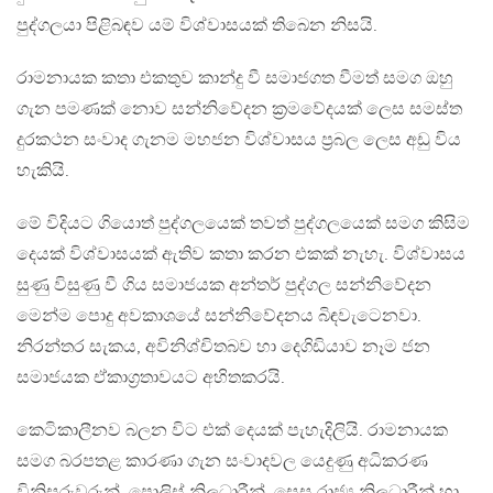
පුද්ගලයා පිළිබඳව යම් විශ්වාසයක් තිබෙන නිසයි.
රාමනායක කතා එකතුව කාන්දු වී සමාජගත වීමත් සමග ඔහු
ගැන පමණක් නොව සන්නිවේදන ක්‍රමවේදයක් ලෙස සමස්ත
දුරකථන සංවාද ගැනම මහජන විශ්වාසය ප්‍රබල ලෙස අඩු විය
හැකියි.
මේ විදියට ගියොත් පුද්ගලයෙක් තවත් පුද්ගලයෙක් සමග කිසිම
දෙයක් විශ්වාසයක් ඇතිව කතා කරන එකක් නැහැ. විශ්වාසය
සුණු විසුණු වී ගිය සමාජයක අන්තර් පුද්ගල සන්නිවේදන
මෙන්ම පොදු අවකාශයේ සන්නිවේදනය බිඳවැටෙනවා.
නිරන්තර සැකය, අවිනිශ්චිතබව හා දෙගිඩියාව නෑම ජන
සමාජයක ඒකාග්‍රතාවයට අහිතකරයි.
කෙටිකාලීනව බලන විට එක් දෙයක් පැහැදිලියි. රාමනායක
සමග බරපතළ කාරණා ගැන සංවාදවල යෙදුණු අධිකරණ
විනිසුරුවරුන්, පොලිස් නිලධාරීන්, සෙසු රාජ්‍ය නිලධාරීන් හා