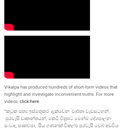
Vikalpa has produced hundreds of short-form videos that
highlight and investigate inconvenient truths. For more
videos,
click here
.
"කටුක සත්‍ය ඉස්මතුකර දැක්වෙන වාර්තා වැඩසටහන්,
පුරවැසි වෘතාන්තයන්, කෙටි චිත්‍රපට මෙන්ම දේශපාලන
සංවාද, සාකච්ඡා, සිය ගණනක් විකල්ප පුරවැසි වෙබ් අඩවිය