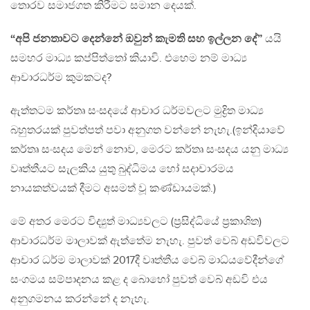
තොරව සමාජගත කිරීමට සමාන දෙයක්.
“අපි ජනතාවට දෙන්නේ ඔවුන් කැමති සහ ඉල්ලන දේ”
යයි
සමහර මාධ්‍ය කප්පිත්තෝ කියාවි. එහෙම නම් මාධ්‍ය
ආචාරධර්ම කුමකටද?
ඇත්තටම කර්තෘ සංසදයේ ආචාර ධර්මවලට මුද්‍රිත මාධ්‍ය
බහුතරයක් පුවත්පත් පවා අනුගත වන්නේ නැහැ.(ඉන්දියාවේ
කර්තෘ සංසදය මෙන් නොව, මෙරට කර්තෘ සංසදය යනු මාධ්‍ය
වෘත්තීයට සැලකිය යුතු බුද්ධිමය හෝ සදාචාරමය
නායකත්වයක් දීමට අසමත් වූ කණ්ඩායමක්.)
මේ අතර මෙරට විද්‍යුත් මාධ්‍යවලට (ප්‍රසිද්ධියේ ප්‍රකාශිත)
ආචාරධර්ම මාලාවක් ඇත්තේම නැහැ. පුවත් වෙබ් අඩවිවලට
ආචාර ධර්ම මාලාවක් 2017දී වෘත්තීය වෙබ් මාධ්යවේදීන්ගේ
සංගමය සම්පාදනය කළ ද බොහෝ පුවත් වෙබ් අඩවි එය
අනුගමනය කරන්නේ ද නැහැ.