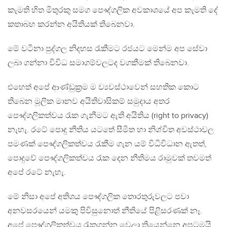
කැමති හිත මිතුරකු සමග පෞද්ගලික අවකාශයේ අප කැමති දේ
කතාබහ කරන්න අයිතියක් තිබෙනවා.
මේ වටිනා පුද්ගල නිදහස රැකීමට රජයට මෙන්ම අප සේවා
ලබා ගන්නා විවිධ සමාගම්වලටද වගකීමක් තිබෙනවා.
එහෙත් අපේ ආණ්ඩුක්‍රම ම ව්‍යවස්ථාවෙන් සහතික කොට
තිබෙන මූලික මානව අයිතිවාසිකම් සමුදාය අතර
පෞද්ගලිකත්වය රැක ගැනීමට ඇති අයිතිය (right to privacy)
නැහැ. රටේ පොදු නීතිය යටතේ සීමිත හා නිශ්චිත අවස්ථාවල
පමණක් පෞද්ගලිකත්වය රැකීම ගැන යම් විධිවිධාන ඇතත්,
පොදුවේ පෞද්ගලිකත්වය රැක දෙන නීතිමය රාමුවක් තවමත්
අපේ රටේ නැහැ.
මේ නිසා අපේ අතිශය පෞද්ගලික තොරතුරුවලට පවා
අනවසරයෙන් යමකු පිවිසුනොත් නීතියේ පිළිසරණක් නෑ.
අපේ පෞද්ගලිකත්වය රැකගන්න වෙලා තියෙන්නෙ අපටමයි.