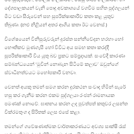
දේශපාලකයන් වැනි පොදු අවකාශයේ වගවීම සහිත පුද්ගලයන්
මීට වඩා සීරුවෙන් සහ සුපරික්ෂාකාරීව කතා කළ යුතුව
තිබුණා. (නළු නිළියන් අතර ආගිය කතා ඊට වෙනස්.)
විශේෂයෙන් විනිසුරුවරුන් දුරස්ත සන්නිවේදන හරහා හෝ
භෞතිකව මුණගැසී හෝ විවිධ අය සමඟ කතා කරද්දී
සුපරීක්ෂාකාරී විය යුතු බව ප්‍රකට සම්ප්‍රදායක්. සංවේදී කාරණා
සම්බන්ධයෙන් ‘මුවින් නොබැන සිටීමේ කලාව’ ඔවුන්ගේ
ස්වාධීනත්වයට මහෝපකාරී වනවා.
වෙනත් අයකු තමන් සමග කරන දුරකථන සංවාද හිමින් සැරේ
හසු කර ගැනීම කරන එකම පුද්ගලයා රංජන් රාමනායක
පමණක් නොවේ. ඝාතනය කරන ලද පුවත්පත් කතුවර ලසන්ත
වික්රමතුංග ද සිරිතක් ලෙස එසේ කළා.
තමන්ගේ ගවේෂණාත්මක වාර්තාකරණයට අවශ්‍ය සාක්ෂි රැස්