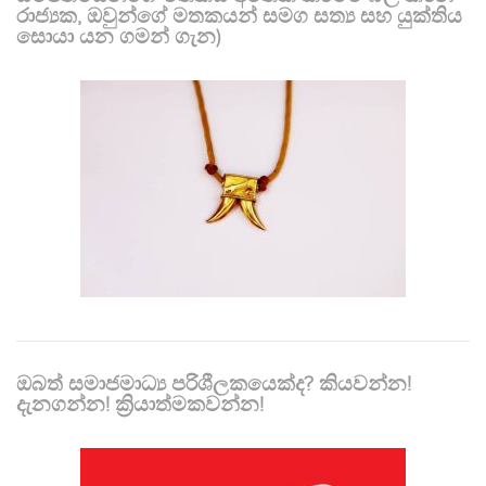
රාජ්‍යක, ඔවුන්ගේ මතකයන් සමග සත්‍ය සහ යුක්තිය
සොයා යන ගමන් ගැන)
ඔබත් සමාජමාධ්‍ය පරිශීලකයෙක්ද? කියවන්න!
දැනගන්න! ක්‍රියාත්මකවන්න!