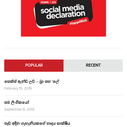
POPULAR
RECENT
සෙක්ස් ඇන්ඩ් ලව් – බ්‍රා සහ ‘ලේ’
February 15, 2016
සම ලිංගිකයෝ
September 9, 2013
පෑඩ් අඳින ගැහැනියකගේ හෘදය සාක්ෂිය