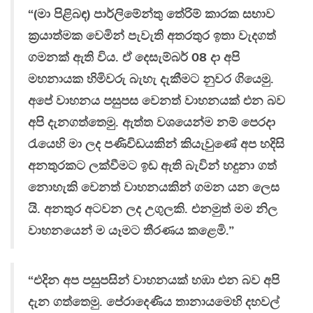
“(මා පිළිබඳ) පාර්ලිමේන්තු තේරිම් කාරක සභාව
ක්‍රයාත්මක වෙමින් පැවැති අතරතුර ඉතා වැදගත්
ගමනක් ඇති විය. ඒ දෙසැම්බර් 08 දා අපි
මහනායක හිමිවරු බැහැ දැකීමට නුවර ගියෙමු.
අපේ වාහනය පසුපස වෙනත් වාහනයක් එන බව
අපි දැනගත්තෙමු. ඇත්ත වශයෙන්ම නම් පෙරදා
රැයෙහි මා ලද පණිවිඩයකින් කියැවුණේ අප හදිසි
අනතුරකට ලක්වීමට ඉඩ ඇති බැවින් හදුනා ගත්
නොහැකි වෙනත් වාහනයකින් ගමන යන ලෙස
යි. අනතුර අටවන ලද උගුලකි. එනමුත් මම නිල
වාහනයෙන් ම යෑමට තීරණය කළෙමි.”
“එදින අප පසුපසින් වාහනයක් හඹා එන බව අපි
දැන ගත්තෙමු. පේරාදෙණිය තානායමෙහි දහවල්