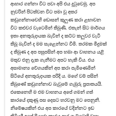
ආහාර ගන්නා විට පවා අපි එය දුටුවෙමු. අප
නුවරින් පිටත්වන විට පමා වූ අතර
කඩුගන්නාවෙහි ඩොසන් කුලුණ කරා ළඟාවන
විට කළුවර වැටෙමින් තිබුණි. එතැන් සිට මාර්ගය
ඉතා අනතුරුදායක බැවින් ද කට්ට කලුවර වැටී
තිබූ බැවින් ද මම සැළෙන්නට වීමි. තරමක මීදුමක්
ද තිබුණ ද අප පසුපසින් අප හඹා ආ වාහනය යළි
මතුව එනු දැක ගැනීමට අපට හැකි විය. එය
අසාමාන්‍ය වේගයකින් අප කරා පැමිණෙමින්
සිටියේ අනතුරුදායක පරිදි ය. මගේ වම් පසින්
තිබුණේ කඩුගන්නාව බෑවුමේ ගැඹුරු ප්‍රපාතයයි.
එකෙනෙහි ම එම වාහනය අපේ ගමන් ගත්
කාරයේ දකුණු පස දෙසට හරවනු මට පෙනුනි.
නිමේෂයකින් එය අප කාරයේ වදින්නට ඉඩ