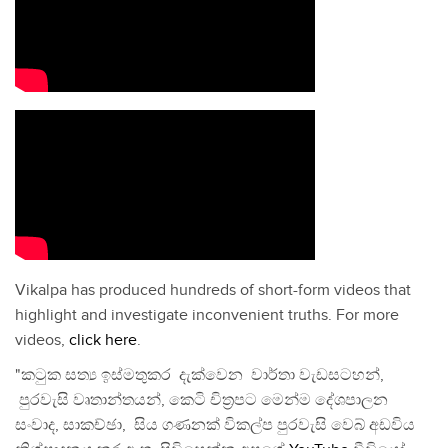
Vikalpa has produced hundreds of short-form videos that
highlight and investigate inconvenient truths. For more
videos,
click here
.
"කටුක සත්‍ය ඉස්මතුකර දැක්වෙන වාර්තා වැඩසටහන්,
පුරවැසි වෘතාන්තයන්, කෙටි චිත්‍රපට මෙන්ම දේශපාලන
සංවාද, සාකච්ඡා, සිය ගණනක් විකල්ප පුරවැසි වෙබ් අඩවිය