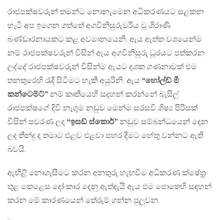
රාජපක්ෂවරුන් තමන්ට නොනැමෙන අධිකරණයට සළකන
හැටි අප ඉගෙන ගත්තේ අගවිනිසුරුවරිය වූ ශිරාණි
බණ්ඩාරනායකට කළ අවමානයෙනි. ඇය ඇත්ත වශයෙන්ම
නම් රාජපක්ෂවරුන් විසින් ඇය අගවිනිසුරු ධූරයට පත්කරන
ලද්දේ රාජපක්ෂවරුන් විසින්ම ඇයට දශක ගණනාවක් එම
තනතුරෙහි රෑදී සිටීමට හැකි අයුරිනි. ඇය
“හෝල්ඩ් මී
කන්ටෙම්ට්”
නම් කෘතියෙහි සදහන් කරන්නේ බැසිල්
රාජපක්ෂගේ දිවි නැගුම නඩුව මෙන්ම සරසවි ශිෂ්‍ය පිරිසක්
විසින් පවරණ ලද
“ඉසඩ් ස්කොර්”
නඩුව සම්බන්ධයෙන් දෙන
ලද තීන්දු ද තමාට එළව එළවා පහර දීමට හේතු වන්නට ඇති
බවයි.
ඇඟිළි නොගැසීමට කරන අනතුරු හැඟවීම අධිකරණ ක්ෂේත්‍ර
තුළ කෙළෙස දෝංකාර දෙනු ඇත්දැයි ඇය එම පොතෙහි සඳහන්
කරන මේ කාරණයෙන් තේරුම් ගන්න පුලුවන.