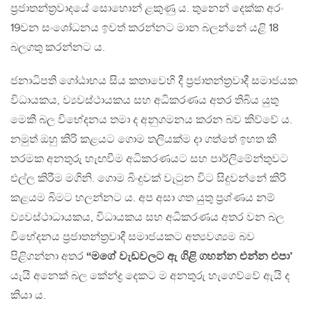
ප්‍රජාතන්ත්‍රවාදයේ සොහොන් ළකුණු ය. තුනෙන් දෙක්ක අරං
19වන සංශෝධනය ඉවත් කරන්නට මාන බලන්නේ යළි 18
බලගතු කරන්නට ය.
ජනාධිපති ගෝඨාභය සිය කතාවෙහි දී ප්‍රජාතන්ත්‍රවාදී සමාජයක
විධායකය, ව්‍යවස්ථායකය සහ අධිකරණය අතර තිබිය යුතු
මෙකී බල විභේදනය තමා ද අනුගමනය කරන බව කිව්වේ ය.
නමුත් ඔහු කිරි කළයට ගොම තලියක්ම දා ගත්තේ ඉහත කී
තරමක අනතුරු හැඟවීම අධිකරණයට සහ පාර්ලිමේන්තුවට
එල්ල කිරීම මගිනි. ගොම බිංදුවක් වැටුන විට සිදුවන්නේ කිරි
කළයම බිමට හලන්නට ය. අප අසා ගත යුතු ප්‍රශ්ණය නම්
ව්‍යවස්ථාධායකය, විධායකය සහ අධිකරණය අතර වන බල
විභේදනය ප්‍රජාතන්ත්‍රවාදී සමාජයකට අත්‍යවශ්‍යම බව
පිළිගන්නා අතර
“මගේ වැඩවලට ඇ ගිළි ගහන්න එන්න එපා’
යැයි අනෙක් බල කේන්ද්‍ර දෙකට ම අනතුරු හැගෙව්වේ ඇයි ද
කියා ය.