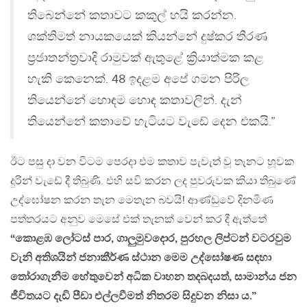
තිබෙන්නේ කතාවට කකුල් හයි කරන්න.
ශක්තිමත් නායකයෙක් කියන්නේ දුෂ්කර තීරණ
ප්‍රජාතන්ත්‍රවාදි රාමුවක් ඇතුළේ ක්‍රියාත්මක කළ
හැකි කෙනෙක්. 48 ඉදළම අපේ ගමන පිරිල
තියෙන්නේ හොඳම හොඳ කතාවලින්. දැන්
තියෙන්නේ කතාවේ හැටියට වැඩේ දෙන එකයි.”
ඊට පසු දා වන විටම පෙරදා එම කතාව පැවැත් වූ තැනට හූවක
දුරින් වැඩේ දී තිබුණි. එහි සවි කරන ලද පුවරුවක කියා තිබුණේ
උද්ඝෝෂන කරන තැන මෙතැන බවයි! ආණ්ඩුවේ දිනමිණ
පත්තරයට අනුව මෙසේ එක් තැනක් වෙන් කර දී ඇත්තේ
“කොළඹ ලෝටස් පාර, ගාලුමුවදොර, පුරහල ලිප්ටන් වටරවුම
වැනි අතිශයින් ජනාකීර්ණ ස්ථාන මෙම උද්ඝෝෂණ සඳහා
තෝරාගැනීම හේතුවෙන් අධික වාහන තදබදයත්, සාමාන්ය ජන
ජීවිතයට දැඩි පීඩා එල්ලවීමත් නිතරම සිදුවන නිසා ය.”