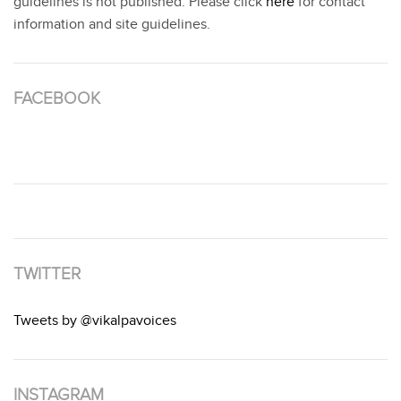
guidelines is not published. Please click
here
for contact
information and site guidelines.
FACEBOOK
TWITTER
Tweets by @vikalpavoices
INSTAGRAM