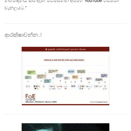
නිශ්පාදනය කර ඇත. පිවිසෙන්න අපගේ
YouTube
වීඩියෝ
චැනලයට."
ආරක්ෂාවන්න..!