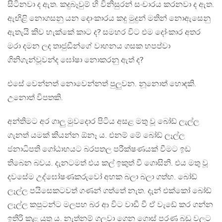
සිටිනවා ද ඇත. කදුබෑවුම් හි විනිසුරන් සංචාරය කරනවා ද ඇත.
ඇඟිළි නොගසනු යන දොංකාරය කදු මුදුන් මතින් නොඇසෙනු
ඇතැයි කිව හැක්කේ කාට ද? සමහර විට එම දෝංකාර අතර
මරා දමන ලද තාජුඩීන්ගේ වාහනය ගසක හපප්වා
ගිනිගැන්වූවන්ද ඝෝෂා නොකරනු ඇත් ද?
එසේ වෙන්නත් නොවෙන්නත් පුලුවන. නූනොත් හොඳකි.
උනොත් විපතකි.
අන්තිමට අර ගාලු මුවදොර පිටිය අසළ මතු වූ බෝඩ් ලැල්ල
ගැනත් යමක් කියන්න ඕනෑ ය. එනම් මේ බෝඩ් ලෑල්ල
ජනාධිපති ගෝඨාභයට බරපතල පරීක්ෂණයක් වීමට ඉඩ
තිබෙන බවය. දැනටමත් එය කල් ඉකුත් වී ගොසිනි. එය මතු වූ
දවසේම උද්ඝෝෂණකරුවෝ අහක බලා බලා ගත්හ. බෝඩ්
ලෑල්ල පයිසෙකටවත් ගණන් ගත්තේ නැත. දැන් එක්කෝ බෝඩ්
ලෑල්ල කපුටන්ට මලපහ බර ආ විට වාඩී වී ඒ වැඩේ කර ගන්න
ඉතිරි කළ යුතු ය. නැත්නම් ගලවා ගෙන ගොස් පරණ බඩු වලට