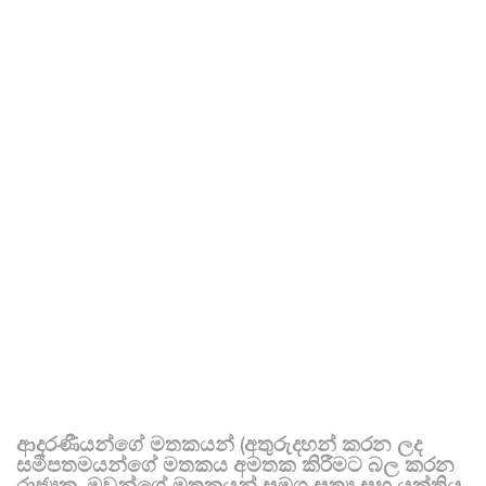
ආදරණීයන්ගේ මතකයන් (අතුරුදහන් කරන ලද
සමීපතමයන්ගේ මතකය අමතක කිරීමට බල කරන
රාජ්‍යක, ඔවුන්ගේ මතකයන් සමග සත්‍ය සහ යුක්තිය