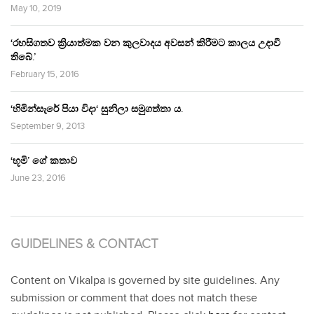
May 10, 2019
‘රහසිගතව ක්‍රියාත්මක වන කුලවාදය අවසන් කිරීමට කාලය උදාවී
තිබේ.’
February 15, 2016
‘හිමින්සැරේ පියා විදා‘ සුනිලා සමුගත්තා ය.
September 9, 2013
‘භූමි’ ගේ කතාව
June 23, 2016
GUIDELINES & CONTACT
Content on Vikalpa is governed by site guidelines. Any
submission or comment that does not match these