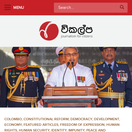
S
Search
MENU
k
for:
i
p
t
o
m
a
i
n
c
o
n
t
e
n
COLOMBO
,
CONSTITUTIONAL REFORM
,
DEMOCRACY
,
DEVELOPMENT,
t
ECONOMY
,
FEATURED ARTICLES
,
FREEDOM OF EXPRESSION
,
HUMAN
RIGHTS
,
HUMAN SECURITY
,
IDENTITY
,
IMPUNITY
,
PEACE AND