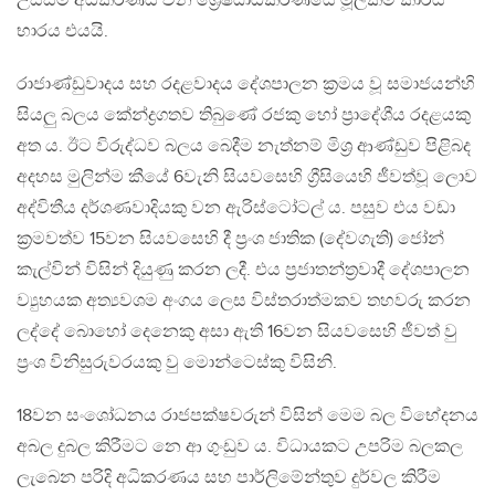
උසස්ම අධිකරණය වන ශ්‍රේෂ්ඨාධිකරණයේ මූලිකම කාර්ය
භාරය එයයි.
රාජාණ්ඩුවාදය සහ රදළවාදය දේශපාලන ක්‍රමය වූ සමාජයන්හි
සියලු බලය කේන්ද්‍රගතව තිබුණේ රජකු හෝ ප්‍රාදේශීය රදළයකු
අත ය. ඊට විරුද්ධව බලය බෙදීම නැත්නම් මිශ්‍ර ආණ්ඩුව පිළිබද
අදහස මුලින්ම කීයේ 6වැනි සියවසෙහි ග්‍රීසියෙහි ජීවත්වූ ලොව
අද්විතීය දර්ශණවාදියකු වන ඇරිස්ටෝටල් ය. පසුව එය වඩා
ක්‍රමවත්ව 15වන සියවසෙහි දී ප්‍රංශ ජාතික (දේවගැති) ජෝන්
කැල්වින් විසින් දියුණු කරන ලදී. එය ප්‍රජාතන්ත්‍රවාදී දේශපාලන
ව්‍යුහයක අත්‍යවශම අංගය ලෙස විස්තරාත්මකව තහවරු කරන
ලද්දේ බොහෝ දෙනෙකු අසා ඇති 16වන සියවසෙහි ජීවත් වු
ප්‍රංශ විනිසුරුවරයකු වු මොන්ටෙස්කු විසිනි.
18වන සංශෝධනය රාජපක්ෂවරුන් විසින් මෙම බල විභේදනය
අබල දුබල කිරීමට නෙ ආ ගුංඩුව ය. විධායකට උපරිම බලකල
ලැබෙන පරිදි අධිකරණය සහ පාර්ලිමේන්තුව දුර්වල කිරීම