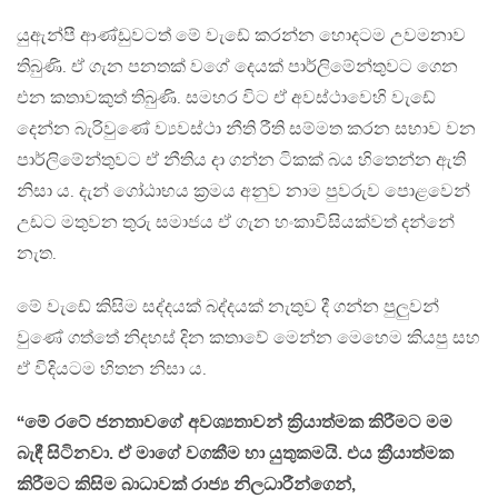
යුඇන්පී ආණ්ඩුවටත් මේ වැඩේ කරන්න හොදටම උවමනාව
තිබුණි. ඒ ගැන පනතක් වගේ දෙයක් පාර්ලිමේන්තුවට ගෙන
එන කතාවකුත් තිබුණි. සමහර විට ඒ අවස්ථාවෙහි වැඩේ
දෙන්න බැරිවුණේ ව්‍යවස්ථා නීති රීති සම්මත කරන සභාව වන
පාර්ලිමේන්තුවට ඒ නීතිය දා ගන්න ටිකක් බය හිතෙන්න ඇති
නිසා ය. දැන් ගෝඨාභය ක්‍රමය අනුව නාම පුවරුව පොළවෙන්
උඩට මතුවන තුරු සමාජය ඒ ගැන හංකාවිසියක්වත් දන්නේ
නැත.
මේ වැඩේ කිසිම සද්දයක් බද්දයක් නැතුව දී ගන්න පුලුවන්
වුණේ ගත්තේ නිදහස් දින කතාවේ මෙන්න මෙහෙම කියපු සහ
ඒ විදියටම හිතන නිසා ය.
“මේ රටේ ජනතාවගේ අවශ්‍යතාවන් ක්‍රියාත්මක කිරීමට මම
බැඳී සිටිනවා. ඒ මාගේ වගකීම හා යුතුකමයි. එය ක්‍රීයාත්මක
කිරීමට කිසිම බාධාවක් රාජ්‍ය නිලධාරීන්ගෙන්,