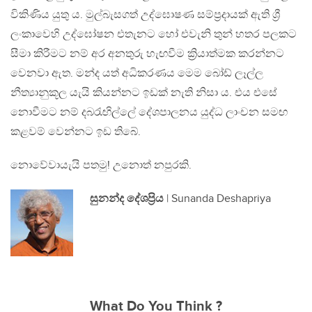
විකිණිය යුතු ය. මුල්බැසගත් උද්ඝොෂණ සම්ප්‍රදායක් ඇති ශ්‍රී
ලංකාවෙහි උද්ඝෝෂන එතැනට හෝ එවැනි තුන් හතර පලකට
සීමා කිරීමට නම් අර අනතුරු හැඟවීම ක්‍රියාත්මක කරන්නට
වෙනවා ඇත. මන්ද යත් අධිකරණය මෙම බෝඩ් ලෑල්ල
නීත්‍යානුකූල යැයි කියන්නට ඉඩක් නැති නිසා ය. එය එසේ
නොවීමට නම් දබරැඟිල්ලේ දේශපාලනය යුද්ධ ලාංචන සමඟ
කළවම් වෙන්නට ඉඩ තිබේ.
නොවේවායැයි පතමු! උනොත් නපුරකි.
සුනන්ද දේශප්‍රිය
| Sunanda Deshapriya
What Do You Think ?