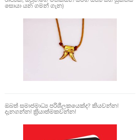
සොයා යන ගමන් ගැන)
ඔබත් සමාජමාධ්‍ය පරිශීලකයෙක්ද? කියවන්න!
දැනගන්න! ක්‍රියාත්මකවන්න!