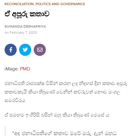
RECONCILIATION
,
POLITICS AND GOVERNANCE
ඒ අපූරු කතාව
SUNANDA DESHAPRIYA
on
February 7, 2020
iMage:
PMD
ජනාධිපති රාජපක්ෂ විසින් කරන ලද නිදහස් දින කතාව අපූරු
කතාවකැයි කියා තිබුණේ වෙනින් කව්රුවත් නොව මංගල
සමරවීරය.
ඒ් සමඟම ඉංගිරිසි බසින් ඔහු කියා තිබුණේ මෙසේ ය:
“අද ජනාධිපතිගේ කතාව මරේ මරු. දැන් ඔහුට