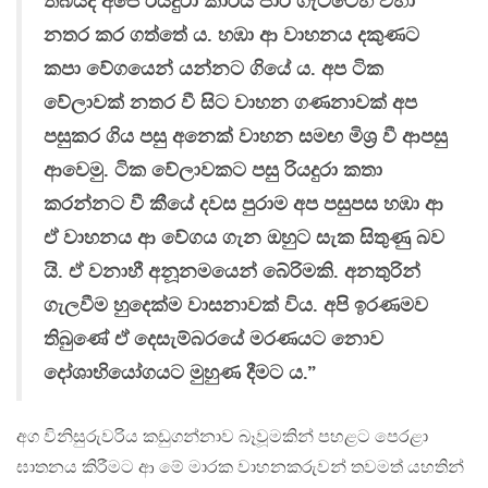
තිබියදී අපේ රියදුරා කාරය පාර ගැට්ටෙහි වහා
නතර කර ගත්තේ ය. හඹා ආ වාහනය දකුණට
කපා වේගයෙන් යන්නට ගියේ ය. අප ටික
වේලාවක් නතර වී සිට වාහන ගණනාවක් අප
පසුකර ගිය පසු අනෙක් වාහන සමඟ මිශ්‍ර වී ආපසු
ආවෙමු. ටික වේලාවකට පසු රියදුරා කතා
කරන්නට වී කීයේ දවස පුරාම අප පසුපස හඹා ආ
ඒ වාහනය ආ වේගය ගැන ඔහුට සැක සිතුණු බව
යි. ඒ වනාහී අනූනමයෙන් බේරිමකි. අනතුරින්
ගැලවීම හුදෙක්ම වාසනාවක් විය. අපි ඉරණමව
තිබුණේ ඒ දෙසැම්බරයේ මරණයට නොව
දෝශාභියෝගයට මුහුණ දීමට ය.”
අග විනිසුරුවරිය කඩුගන්නාව බෑවූමකින් පහළට පෙරළා
ඝාතනය කිරීමට ආ මේ මාරක වාහනකරුවන් තවමත් යහතින්