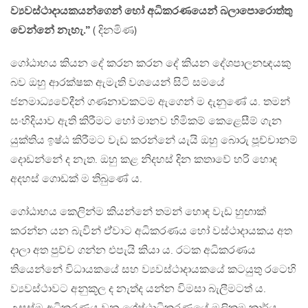
ව්‍යවස්ථාදායකයන්ගෙන් හෝ අධිකරණයෙන් බලාපොරොත්තු
වෙන්නේ නැහැ.”
( දිනමිණ)
ගෝඨාභය කියන දේ කරන කරන දේ කියන දේශපාලනඥයකු
බව ඔහු ආරක්ෂක ඇමැති වශයෙන් සිටි සමයේ
ජනමාධ්‍යවේදීන් ගණනාවකටම ඇගෙන් ම දැනුණේ ය. තමන්
සංහිදියාව ඇති කිරීමට හෝ මානව හිමිකම් කෙළෙසීම් ගැන
යුක්තිය ඉෂ්ඨ කිරීමට වැඩ කරන්නේ යැයි ඔහු බොරු පූච්චානම්
දොඩන්නේ ද නැත. ඔහු කළ නිදහස් දින කතාවේ හරි හොඳ
අදහස් ගොඩක් ම තිබුණේ ය.
ගෝඨාභය කෙලින්ම කියන්නේ තමන් හොඳ වැඩ හුඟාක්
කරන්න යන බැවින් ඒ්වාට අධිකරණය හෝ වස්ථාදායකය අත
දාලා අත පුච්ච ගන්න එපැයි කියා ය. රටක අධිකරණය
තියෙන්නේ විධායකයේ සහ ව්‍යවස්ථාදායකයේ කටයුතු රටෙහි
ව්‍යවස්ථාවට අනුකූල ද නැත්ද යන්න විමසා බැලීමටත් ය.