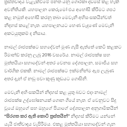
ත්‍රස්තවාදය වැළැක්වීමේ පනත යනු ගොරකා දඩමස් කළ හැකි
අවනීතියකි. යහපාලන කෙරුමෝ එය අහෝසි කිරීමට ශපථ
කළ නමුත් අහෝසි කරනු තබා මෙවැනි අහිසංසකයින්වත්
නිදහස් කළේ නැත. යහපාලනයට හෙණ වැදුණේ මෙවැනි
අකටයුතුකම් ද නිසාය.
නාමල් රාජපක්ෂට සහදේවන් මුණ ගැසී ඇත්තේ කෙටි කළකට
රිමාන්ඩ් කරනු ලැබූ 2016 වසරේය. නාමල් රාජපක්ෂ සහ
මුත්තයියා සහාදේවන් අතර වෙනස දේශපාලන, සමාජීය සහ
වාර්ගික එකකි. නාමල් රාජපක්ෂට ඉක්මනින්ම ඇප ලැබුණ
අතර දැන් ඒ නඩු පවා කුණු කූඩයට ගොසිනි.
මෙවැනි අහිංසකයින් නිදහස් කළ යුතු බවට එදා නාමල්
රාජපක්ෂ උද්ඝෝෂනයක් ගොන ගියේ නැත. ඒ වෙනුවට සිදු
වූයේ ඔහුගේ සහ ඔහුගේ පියාගේ දේශපාලන අනුගාමිකයින්
“සිරගත කර ඇති කොටි ත්‍රස්තයින්”
නිදහස් කිරීමට යන්නේ
යැයි ජාතිවාදය වැපිරීමය. එකළ මුත්තයියා සහාදේවන් ගැන