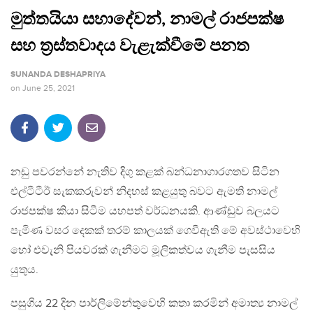
මුත්තයියා සහාදේවන්, නාමල් රාජපක්ෂ
සහ ත්‍රස්තවාදය වැළැක්වීමේ පනත
SUNANDA DESHAPRIYA
on
June 25, 2021
නඩු පවරන්නේ නැතිව දිගු කළක් බන්ධනාගාරගතව සිටින
එල්ටීටීඊ සැකකරුවන් නිදහස් කළයුතු බවට ඇමති නාමල්
රාජපක්ෂ කියා සිටීම යහපත් වර්ධනයකි. ආණ්ඩුව බලයට
පැමිණ වසර දෙකක් තරම් කාලයක් ගෙවීඇති මේ අවස්ථාවෙහි
හෝ එවැනි පියවරක් ගැනීමට මූලිකත්වය ගැනීම පැසසිය
යුතුය.
පසුගිය 22 දින පාර්ලිමේන්තුවෙහි කතා කරමින් අමාත්‍ය නාමල්