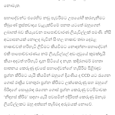
නොමැත.
සහාදේවන්ට එරෙහිව නඩු පැවරීමට උපයෝගී කරගැනීමට
තිබුණේ ත්‍රස්තවාදය වැළැක්වීමේ පනත යටතේ ඔහුගෙන්
ලබාගත් බව කියැවෙන පාපොච්චාරණ ලියැවිල්ලක් පමණි. නිසි
අධ්‍යාපනයක් නොලද බැවින් සිංහල භාෂාව තබා දෙමළ
භාෂාවවත් හරිහැටි ලිවීමට කියවීමට නොදන්නා සහාදේවන්
එකී පාපොච්චාරණය නම් ලියැවිල්ලේ අඩංගුවූයේ කුමක්දැයි
කියා අදටත් හරිහැටි දැන සිටියේ ද නැත. කදිරගාමර් මහතා
ඝාතනය කෙරුණු දවසේ සහාදේවන්ගේ හැසිරීම පිළිබඳව
ප්‍රශ්න කිරීමට යැයි කියමින් ඔහුගේ දියණිය ද CCD යට රැගෙන
ගොස් රාත්‍රිය වනතුරා ප්‍රශ්න කිරීමට ලක්කෙරුණු සහ ඔහුගේ
බිරිඳගේ සොයුරාද රැගෙන ගොස් ප්‍රශ්න කෙරුණු වටපිටාවක
‘නිදහස් කිරීම’ සඳහා යැයි පවසමින් ඉදිරිපත් කෙරුණු ඕනෑම
ලියවිල්ලකට ඔහු අත්සන් තැබීමද අරුමයක් නොවේ.