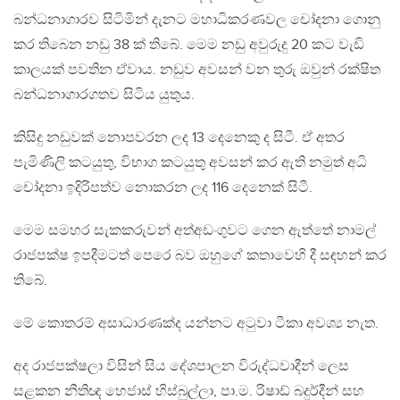
බන්ධනාගාරව සිටිමින් දැනට මහාධිකරණවල චෝදනා ගොනු
කර තිබෙන නඩු 38 ක් තිබේ. මෙම නඩු අවුරුදු 20 කට වැඩි
කාලයක් පවතින ඒවාය. නඩුව අවසන් වන තුරු ඔවුන් රක්ෂිත
බන්ධනාගාරගතව සිටිය යුතුය.
කිසිදු නඩුවක් නොපවරන ලද 13 දෙනෙකු ද සිටී. ඒ අතර
පැමිණිලි කටයුතු, විභාග කටයුතු අවසන් කර ඇති නමුත් අධි
චෝදනා ඉදිරිපත්ව නොකරන ලද 116 දෙනෙක් සිටී.
මෙම සමහර සැකකරුවන් අත්අඩංගුවට ගෙන ඇත්තේ නාමල්
රාජපක්ෂ ඉපදීමටත් පෙරෙ බව ඔහුගේ කතාවෙහි දී සඳහන් කර
තිබේ.
මේ කොතරම් අසාධාරණක්ද යන්නට අටුවා ටීකා අවශ්‍ය නැත.
අද රාජපක්ෂලා විසින් සිය දේශපාලන විරුද්ධවාදීන් ලෙස
සළකන නීතිඥ හෙජාස් හිස්බුල්ලා, පා.ම. රිෂාඩ් බදුර්දීන් සහ