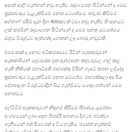
අසාත් සාලි වැන්නන් නඩු නැතිව රදවා ගෙන සිටින්නේ ද මෙම
ත්‍රස්තවාදය වැළැක්වීමේ පනත යටතේමය. තරුණ කිවිවර
අහ්නාෆ් ජසීම් දැන දින 400කටත් වඩා නඩු නැතිව හිංසනයට
ලක් කරමින් රඳවාගෙන සිටින්නේ ද මෙම පනත යටතේමය.
ඔහුට විරුද්ධව ඇත්තේද ගොතන ලද බොරු නඩුවකි.
එපමණක් ද නොව අධිකරණයට පිටින් සැකකරුවන්
සැකකාරියන් දෙවසරක පුනරුත්ථාපන කඳවරුවල ගාල් කළ
හැකි නීතියක් ජනාධිපති රාජපක්ෂ විසින් ගැසට් කරන ලද්දේද
ත්‍රස්තවාදය වැළැක්වීමේ පනත යටතේය. රාජපක්ෂලා අද සිය
දේශපාලන විරුද්ධවාදීන් බිය ගැන්වීමට යොදා ගන්නේ මෙම
පනතමය.
එල්ටීටීඊ සැකකරුවන් නිදහස් කිරීමේ තීරණය යුරෝපා
සංගමයෙන් ලබා දෙන ජීඑස්පී සහනය දිගටම පවත්වා
ගැනීමෙන් ගත් පියවරක් ද විය හැකිය. එසේත් නැත්නම්