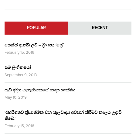
POPULAR
RECENT
සෙක්ස් ඇන්ඩ් ලව් – බ්‍රා සහ ‘ලේ’
February 15, 2016
සම ලිංගිකයෝ
September 9, 2013
පෑඩ් අඳින ගැහැනියකගේ හෘදය සාක්ෂිය
May 10, 2019
‘රහසිගතව ක්‍රියාත්මක වන කුලවාදය අවසන් කිරීමට කාලය උදාවී
තිබේ.’
February 15, 2016