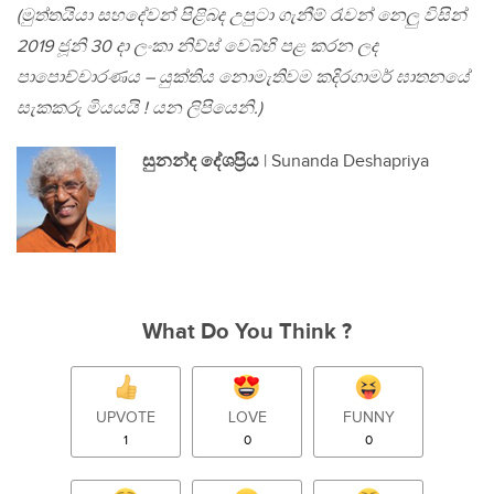
(මුත්තයියා සහදේවන් පිළිබද උපුටා ගැනීම් රැවන් නෙලු විසින්
2019 ජූනි 30 දා ලංකා නිව්ස් වෙබ්හි පළ කරන ලද
පාපොච්චාරණය – යුක්තිය නොමැතිවම කදිරගාමර් ඝාතනයේ
සැකකරු මියයයි ! යන ලිපියෙනි.)
සුනන්ද දේශප්‍රිය
| Sunanda Deshapriya
What Do You Think ?
UPVOTE
LOVE
FUNNY
1
0
0