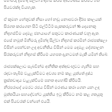
මිනීමරු දුමින්ද සිල්වා නිදහස් කිරීම ආවරණය කිරීමට ගත්
පියවරක්ද වියහැක.
ඒ කුමන හේතුවක් නිසා හෝ නඩු නොපවරා දීර්ඝ කාලයක්
සිරගත කරගෙන සිටි එල්ටීටීඊ සැකකරුවන් 16 දෙනෙකු
නිදහස්වීම දෙමළ ජනයාගේ සතුටට කාරණයක් වනු ඇත.
එසේ නමුත් මිනීමරු දුමින්ද සිල්වා නිදහස් කරමින් රාජපක්ෂලා
විසින් පෙන්වන ලද අවනීතිය විසින් මෙම දෙමළ දේශපාලන
සිරකරුවන් නිදහස් කිරීමේ යහපත දැනටමත් මැකී යමින් තිබේ.
රාජපක්ෂලාට සැබවින්ම අනීතික අත්අඩංඟුවට ගැනීම් සහ
රඳවා තැබීම් වැළැක්වීමට අවශ්‍ය නම් කළ යුත්තේ දුෂ්ඨ
ත්‍රස්තවාදය වැළැක්වීමේ පනත අහෝසි කිරීමයි.
නිරපරාදේ මෙරට රජය විසින් මරණය කරා ගෙන යන ලද
මුත්තයියා සහදේවන්ට යුක්තිය ඉටු කිරීමට නම් කළ ගතයුතු
එක් පියවරක් වන්නේ එයයි.