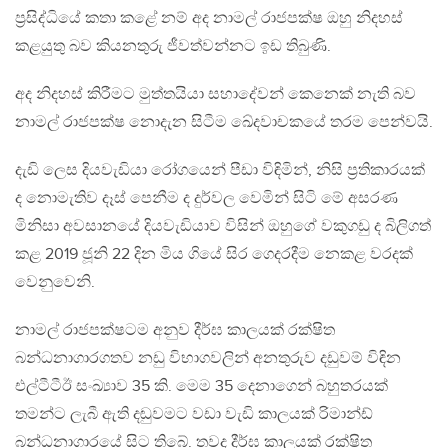
ප්‍රසිද්ධියේ කතා කළේ නම් අද නාමල් රාජපක්ෂ ඔහු නිදහස්
කළයුතු බව කියනතුරු ජීවත්වන්නට ඉඩ තිබුණි.
අද නිදහස් කිරීමට මුත්තයියා සහාදේවන් කෙනෙක් නැති බව
නාමල් රාජපක්ෂ නොදැන සිටීම ඛේදවාචකයේ තරම පෙන්වයි.
දැඩි ලෙස දියවැඩියා රෝගයෙන් පීඩා විඳිමින්, නිසි ප්‍රතිකාරයක්
ද නොමැතිව දෑස් පෙනීම ද දුර්වල වෙමින් සිටි මේ අසරණ
මිනිසා අවසානයේ දියවැඩියාව විසින් ඔහුගේ වකුගඩු ද බිලිගත්
කළ 2019 ජූනි 22 දින මිය ගියේ සිර ගෙදරදීම නෙකළ වරදක්
වෙනුවෙනි.
නාමල් රාජපක්ෂටම අනුව දීර්ඝ කාලයක් රක්ෂිත
බන්ධනාගාරගතව නඩු විභාගවලින් අනතුරුව දඩුවම් විඳින
එල්ටීටීඊ සංඛ්‍යාව 35 කි. මෙම 35 දෙනාගෙන් බහුතරයක්
තමන්ට ලැබී ඇති දඬුවමට වඩා වැඩි කාලයක් රිමාන්ඩ්
බන්ධනාගාරයේ සිට තිබේ. තවද දීර්ඝ කාලයක් රක්ෂිත