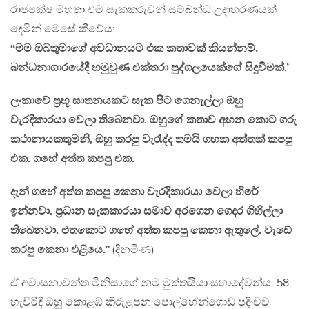
රාජපක්ෂ මහතා එම සැකකරුවන් සම්බන්ධ උදාහරණයක්
දෙමින් මෙසේ කීවේය:
“මම ඔබතුමාගේ අවධානයට එක කතාවක් කියන්නම්.
බන්ධනාගාරයේදී හමුවුණ එක්තරා පුද්ගලයෙක්ගේ සිදුවීමක්.’
ලංකාවේ ප්‍රභූ ඝාතනයකට සැක පිට ගෙනැල්ලා ඔහු
වැරදිකාරයා වෙලා තිබෙනවා. ඔහුගේ කතාව අහන කොට ගරු
කථානායකතුමනි, ඔහු කරපු වැරැද්ද තමයි ගහක අත්තක් කපපු
එක. ගහේ අත්ත කපපු එක.
දැන් ගහේ අත්ත කපපු කෙනා වැරදිකාරයා වෙලා හිරේ
ඉන්නවා. ප්‍රධාන සැකකාරයා සමාව අරගෙන ගෙදර ගිහිල්ලා
තිබෙනවා. එතකොට ගහේ අත්ත කපපු කෙනා ඇතුලේ. වැඩේ
කරපු කෙනා එළියෙ.”
(දිනමිණ)
ඒ අවාසනාවන්ත මිනිසාගේ නම මුත්තයියා සහාදේවන්ය. 58
හැවිරිදි ඔහු කොළඹ කිරුළපන පොල්හේන්ගොඩ පදිංචිව