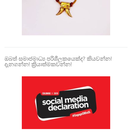
ඔබත් සමාජමාධ්‍ය පරිශීලකයෙක්ද? කියවන්න!
දැනගන්න! ක්‍රියාත්මකවන්න!