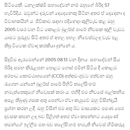
සිටියෙකි. ධනලක්ෂ්මී සහාදේවන් නම් ඔහුගේ බිරිඳ 57
හැවිරිදිය. ඔවුන්ට දරුවන් දෙදෙනෙකු සිටින අතර ඒ දෙදෙනා ද
විවාහකයින් ය. ජීවිකාව සඳහා එදිනෙදා කුලීවැඩ කළ ඔහු
2005 වසර වන විට කොළඹ බුලර්ස් පාරේ නිවසක කුලී වැඩට
යාමට පුරුදුව සිටි අතර ඒ අහල පහල නිවෙස්වලද වැඩ පළ
තිබූ විටෙක ඒවාද කරකියා දුන්නේ ය.
සිදුවීම ඇරඹෙන්නේ 2005.08.13 වන දිනය. සහාදේවන් සිය
බිරිඳ සමඟ කිරුළපන පොළට ගොස් එමින් සිටිය දී කොළඹ
අරපාධ කොට්ඨාශයෙන් (CCD) අත්අඩංගුවට පත්වන ඔහු
රැගෙන යන්නේ බුලර්ස් පාරේ පිහිටි තලේසිංහම්
නමැත්තෙකුගේ නිවෙසක් කරා ය. එහිදී එම නිවසේ බැල්කනිය
අසළ තිබුණු ගසක අතු පෙන්වා ඒවා කැපුවේ ඔහු විසින්දැයි
ප්‍රශ්න කරන ලදී. ඔහු විසින් එම අතු ඊට මාසයකට පමණ පෙර
දවසක කපන ලද බව පිළිගත් අතර ඒවා කපන්නට යෙදුණේ
තමන්ගේ ඉල්ලීම මත බව තලේසිංහම් නමැති නිවෙස් හිමිකරුද