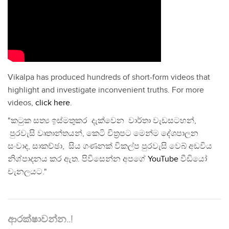
Vikalpa has produced hundreds of short-form videos that
highlight and investigate inconvenient truths. For more
videos,
click here
.
"කටුක සත්‍ය ඉස්මතුකර දැක්වෙන වාර්තා වැඩසටහන්,
පුරවැසි වෘතාන්තයන්, කෙටි චිත්‍රපට මෙන්ම දේශපාලන
සංවාද, සාකච්ඡා, සිය ගණනක් විකල්ප පුරවැසි වෙබ් අඩවිය
නිශ්පාදනය කර ඇත. පිවිසෙන්න අපගේ
YouTube
වීඩියෝ
චැනලයට."
ආරක්ෂාවන්න..!