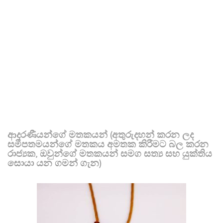
ආදරණීයන්ගේ මතකයන් (අතුරුදහන් කරන ලද
සමීපතමයන්ගේ මතකය අමතක කිරීමට බල කරන
රාජ්‍යක, ඔවුන්ගේ මතකයන් සමග සත්‍ය සහ යුක්තිය
සොයා යන ගමන් ගැන)