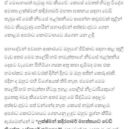
ඒ මොහොතේ පැවසූ බව කියවේ. කෙසේ වෙතත් හිටපු විදේශ
අමාත්‍ය ලක්ෂ්මන් කදිරගාමර් මහතා ඝාතනය සඳහා වෙඩි
තැබුණේ මෙකී නිවසේ බැල්කනියට ආසන්න කවුළුවක් තුළින්
බවට කියැවුණු හෙයින් සහාදේවන් අත්අඩංගුවට ගෙන
කොළඹ අපරාධ කොට්ටාශයට රැගෙන යන ලදී.
සහාදේවන් පවසන ආකාරයට ඔහුගේ ජීවිකාව සඳහා කළ කුලී
වැඩ අතර මෙම තලේසිංහම් නමැත්තාගේ නිවසේ බැල්කනිය
දෙසට වැවෙන පිහිඹියා ගසක අතු කපා දැමීමද මාස එක
හමාරකට පමණ වරක් දිගින් දිගට ම ඔහු අතින් කෙරුණකි.
එදින ද ඔහුට එහි විශේෂයක් තිබී නැත. එමෙන් මෙම
තලේසිංහම් නමැත්තා හිටපු ඉහළ පොලිස් නිලධාරියකුගේ
පුතෙකු බවද කියවෙන අතර ඔහු මේ සිද්ධියට අදාලව
අත්අඩංගුවට පත් වන්නේද නැත. කෙසේ නමුත් කොළඹ
අපරාධ කොට්ටාශයට ගෙනයනු ලදුව ඔහුව ප්‍රශ්න කිරීම
ඇරඹෙන්නේ ම
“ලක්ෂ්මන් කදිරගාමර් මහත්තයාට වෙඩි