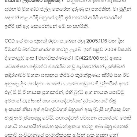
තියන්න උදව්කරේ තමුසෙද ?”
යනුවෙන් නැඟෙන පැණයක්
සමඟ ම මුහුණට එල්ල කෙරෙන දරුණු පා පහරකිනි. මා මුලින්
සඳහන් කළ පරිදි ඔහුගේ ඉදිරි දත් හතරක් අහිමි කෙරෙමින්
ඉතිරි දත් ඇද කෙරෙන්නේ මේ පා පහරිනි.
CCD යේ මාස තුනක් රඳවා තැබෙන ඔහු 2005.11.16 වන දින
රිමාන්ඩ් බන්ධනාගාරගත කරනු ලැබේ. ඉන් පසුව 2008 වසරේ
දී කොළඹ අංක 1 මහාධිකරණයේ HC/4226/08 නඩු අංකය
යටතේ සහාදේවන්ට එරෙහිව නඩු පැවරෙන්නේ ලක්ෂ්මන්
කදිරගාමර් මහතා ඝාතනය කිරීමට කුමන්ත්‍රණය කිරීම සහ ඊට
අනුබල දීම චෝදනා යටතේ ය. මෙම නඩුවෙහි චූදිතයින් අතර
එල් ටී ටී ඊ නායක ප්‍රභාකරන්, එහි බුද්ධි අංශ නායක පොට්ටු
අම්මාන් වැන්නන් සහ සහාදේවන්ගේ දුරකථනයේ තිබූ
අංකයක් නිසා අත් අඩංගුවටගත් ඔහුගේ අසල්වැසි ඥාතියකු වන
බාබු නමැත්තෙකුද වෙයි. සහාදේවන් පවසනා ආකාරයට මෙකී
කොටි නායකයින් සමඟ කුමන්ත්‍රණය කරනු තබා ඔහු එතෙක්
කොටි සංවිධානයේ සාමාජිකයකු ඇසින් දැක හඳුනා හෝ