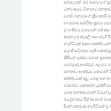
අරගලයක්. එම අරගලයේ ප්‍රම
ධනවාදයට විනාශය ජනතාවට 
ගොවි ජනයාගේ ක්‍රියාකාරී
හා සමාජ ආර්ථික ක්‍රමය ව
වූ පංතිමය වශයෙන් ගත් කල
කරන ලද කැරලි ගසා නැගී ස
නැගිටීමක් සඳහා තත්ත්වයන
පැවති අධිරාජ්‍ය ගැති කොම
කිසියම් දුරකට සමාජ ප්‍රජාත
පෙරමුණු ආණ්ඩුව බලයට පත් 
ජනතාව ආණ්ඩුව කෙරෙහි වි
තත්ත්වයක් තුළ පොදු ජන නැ
පරමාර්ථ කොතරම් යුක්ති 
පොදු ජනතාවගෙන් වියෝ වූ අ
ජයග්‍රහණය පිළිබඳ අපේ 
දියත් කෙරුණු නැගිටීමක් වූ