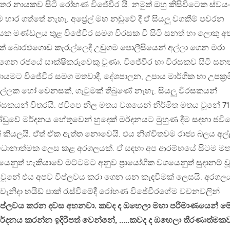
ුත්තර නායකව සිටි රෝහණ විජේවීර යි. නමුත් ඔහු කිසිවිටෙක ස්වයං
ාර ගත්තේ නැහැ. අප්‍රේල් මහ නඩුවේ දී ඒ සියලු වගකීම් පවරන
යක මණ්ඩලය තුළ විජේවීර සමග විරසක වී සිටි සනත් හා ලොකු අ
ත් බොරළුගොඩ කැරැල්ලෙදී උඩුගම පොලීසියෙන් අල්ලා ගෙන මරා
ළිගෙන රජයේ සාක්ෂිකරුවෙකු වූණා. විජේවීර හා විරසකව සිටි සනත
ායමට විජේවීර සමග මතවාදී, දේශපාලන, උපාය මාර්ගික හා උපක්‍ර
ිල්ලක හෝ වෙනසක්, ගැටුමක් තිබුණේ නැහැ. සියලු විරසකයන්
ිරසකයන් විතරයි. ජවිපෙ නිල මතය වශයෙන් නිර්මිත මතය වූනේ 71
ඩුවේ මර්දනය හේතුවෙන් හුදෙක් මර්දනයට මුහුණ දීම සඳහා ජවි
යාවක් කියලයි. ඒත් ඒක ඇත්ත නොවෙයි. එය නිශ්චිතවම රාජ්‍ය බලය අල්
සංවිධානාත්මක ලෙස කළ අරගලයක්. ඒ සඳහා අප ආරම්භයේ සිටම මත
නුත් හැකියාවේ මට්ටමට අනුව ප්‍රායෝගික වශයෙනුත් සුදානම් ව
ය වූනේ එය අපව විප්ලවය කරා ගෙන යන කැඳවීමක් ලෙසයි. අරගල
 වැනිදා හයිඩ් පාක් රැස්වීමේදී රෝහණ විජේවීරගේම වචනවලින්
ිප්ලවය කරන දවස අහනවා. කවද ද ඔහෙලා මහා පරිමාණයෙන් ම
ය මර්දනය කරන්න ඉදිරිපත් වෙන්නේ, …..කවද ද ඔහෙලා තීරණාත්මක