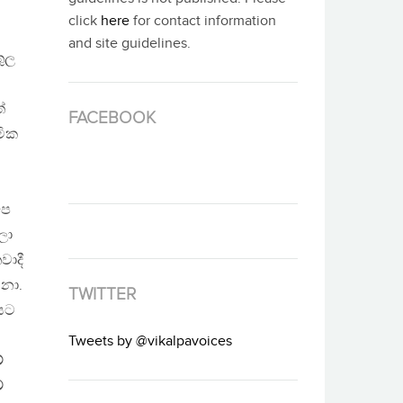
click
here
for contact information
and site guidelines.
තුල
්
FACEBOOK
මික
පෙ
ලා
වාදී
ූනා.
TWITTER
යට
Tweets by @vikalpavoices
ේ
ව