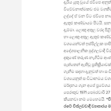
දැරිය යුතු වුයේ ජවිපෙ අන
විවේචනාත්මකව එම වගකීම භ
ලද්දේ ඒ වන විට ජවිපෙ නා
ඇතුළු කණ්ඩායම පිටයි. සන
දැම්මා. ලොකු අතුල වරද පි
හා ලොකු අතුල ඇතුළු කණ්ඩ
වශයෙන්වත් ඉස්පිල්ලක පාප
අදේශපාලනික පුද්ගලවාදී ව
දකුණේ තරුණ නැගිටීම ආණ්
පැත්තෙන් ඇතිවූ ප්‍රතික්‍රි
ගැනීම සඳහා දැනුවත් හා 
වශයෙනුත් සංවිධානමය වශයෙ
මර්දනය ගැන අපේ ප්‍රවේශ
පෙරාතුව 1971 පෙබරවාරි 27
කියනවා නම් මෙහෙමයි.
“ව
රටේ විප්ලවවාදී ව්‍යාපාර