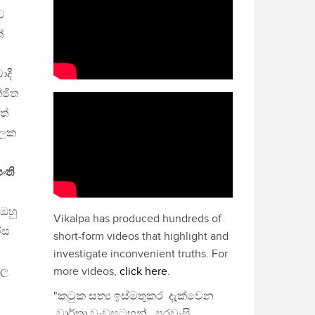
ට
ේ
ාදී
ේජිත
ත්
ාලක
ංති
 ඔහු
Vikalpa has produced hundreds of
ිස
short-form videos that highlight and
investigate inconvenient truths. For
ූල
more videos,
click here
.
"කටුක සත්‍ය ඉස්මතුකර දැක්වෙන
වාර්තා වැඩසටහන්, පුරවැසි