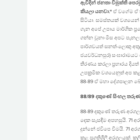
ඇවිදින් ජනතා විමුක්ති පෙ
කියලා යනවා.“
ඒ වගේම ඒ ක
සිටියා. සමස්තයක් වශයෙන් අ
ගැන අපේ උපාය මාර්ගික ප්
ගන්න වූනා මිස අපට පැනලා 
පාර්ශවයත් සනත්-ලොකු අතු
ජයවර්ධනපුර) සංඝාරාමයට රැස්
තීරණය කරලා ප්‍රහාරය දිය
උපක්‍රමික වශයෙනුත් අප කළ
88-89 ඒ මහා දේශපාලන ඛ
88/89 දකුණේ සිංහල තරුණ
88-89 දකුණේ තරුණ අරගලය
දෙක සැසඳීම අපහසුයි. 71
දුන්නේ ජවිපෙ වීමයි. 71 අ
කළ ප්‍රගතිශීලී අරගලයක්. ක