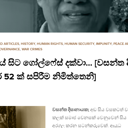
D ARTICLES
,
HISTORY
,
HUMAN RIGHTS
,
HUMAN SECURITY
,
IMPUNITY
,
PEACE A
GOVERNANCE
,
WAR CRIMES
 සිට ගෝල්ෆේස් දක්වා… [වසන්ත ද
2 ක් සපිරීම නිමිත්තෙනි]
වසන්ත දිසානායක;
අඩ සිය වසකටත් වැ
කලක් සමාජ වෙනසක් වෙනුවෙන් සිය
අරගල කරන සටන්කරුවෙක්. ආයුධ