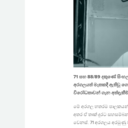
71 සහ 88/89 දකුණේ සිංහ
අරගලයත් මෑතකදී ඇතිවූ ග
විරෝධතාවන් ගැන අත්දැකී
මේ අරගල හතරම පාලකයන්ට
අතර ඒ තාක් දුරට සහසම්බන
වෙනස්. 71 අරගලය අරමුණු 