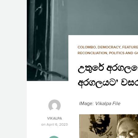
COLOMBO
,
DEMOCRACY
,
FEATURE
RECONCILIATION
,
POLITICS AND 
උතුරේ අරගලයේ
අරගලයට’ වසර 5
iMage:
Vikalpa File
VIKALPA
on
April 6, 2023