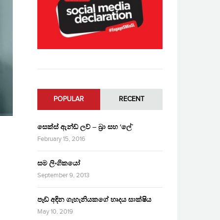
POPULAR
RECENT
සෙක්ස් ඇන්ඩ් ලව් – බ්‍රා සහ ‘ලේ’
February 15, 2016
සම ලිංගිකයෝ
September 9, 2013
පෑඩ් අඳින ගැහැනියකගේ හෘදය සාක්ෂිය
May 10, 2019