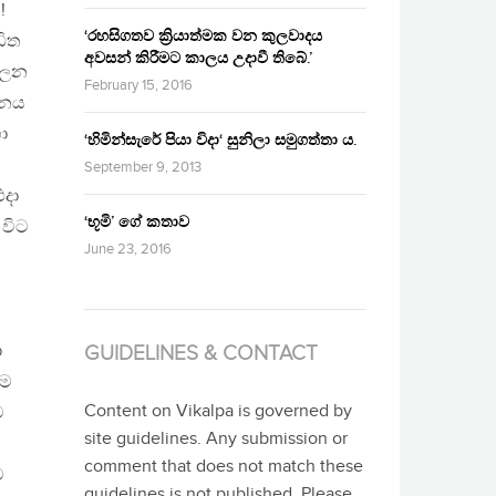
!
‘රහසිගතව ක්‍රියාත්මක වන කුලවාදය
ඩිත
අවසන් කිරීමට කාලය උදාවී තිබේ.’
පාලන
February 15, 2016
ානය
ා
‘හිමින්සැරේ පියා විදා‘ සුනිලා සමුගත්තා ය.
September 9, 2013
එදා
‘භූමි’ ගේ කතාව
 විට
June 23, 2016
ා
GUIDELINES & CONTACT
ීම
Content on Vikalpa is governed by
ම
site guidelines. Any submission or
comment that does not match these
ම
guidelines is not published. Please