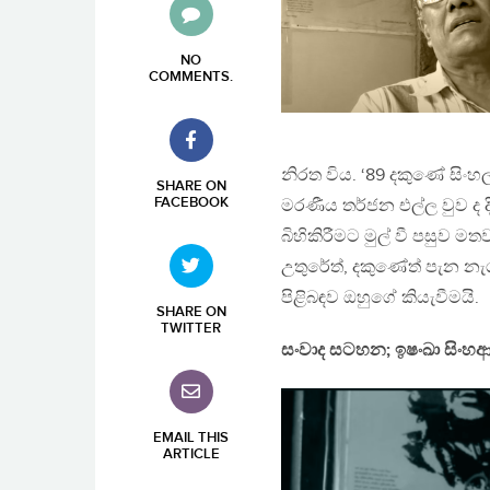
NO
COMMENTS
.
නිරත විය. ‘89 දකුණේ සිංහ
SHARE ON
FACEBOOK
මරණීය තර්ජන එල්ල වුව ද 
බිහිකිරීමට මුල් වී පසුව 
උතුරේත්, දකුණේත් පැන න
පිළිබඳව ඔහුගේ කියැවීමයි.
SHARE ON
TWITTER
සංවාද සටහන; ඉෂංඛා සිංහආ
EMAIL THIS
ARTICLE