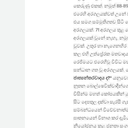
කෙරුණු එකක්. නමුත් 88-89
එරෙහි අරගලයක්වත් උනේ නැ
එය සමග සම්මුතිගතව සිටි 
අරගලයක්. 71 අරගලය තුළ දේශ
අරගලයක් වූනේ නැහැ. නමු
වූවක්. උතුර හා නැගෙනහිර
කල එහි උත්ප්‍රේරක මතවාද
රෙජිමයට එරෙහිවූ විවිධ මහ
සන්ධාන ගත වූ අරගලයක්. 
ජාත්‍යන්තරවාදය ද?“
යනුවෙන්
නූතන බොල්ෂෙවික්වාදීන්ගේ 
විසින්ම මහත් කෝපයකින් යුත
සිට දෙපතුල දක්වා සැරසී ග
සම්බන්ධයෙන් විවේචනාත්ම
ඝාතනයෙන් විනාශ කර දැමිය 
නියෝජනය කළ ජනතා සංගම