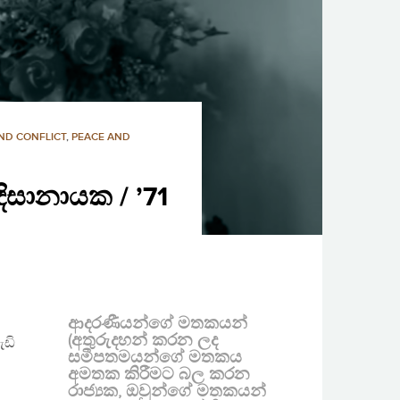
ND CONFLICT
,
PEACE AND
ිසානායක / ’71
ආදරණීයන්ගේ මතකයන්
(අතුරුදහන් කරන ලද
ඩි
සමීපතමයන්ගේ මතකය
අමතක කිරීමට බල කරන
රාජ්‍යක, ඔවුන්ගේ මතකයන්