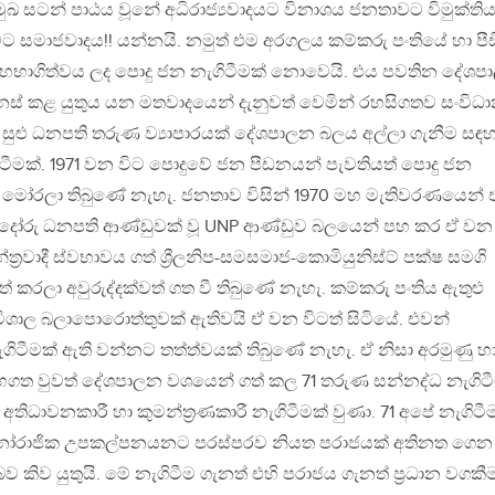
ුඛ සටන් පාඨය වූනේ අධිරාජ්‍යවාදයට විනාශය ජනතාවට විමුක්තිය
සමාජවාදය!! යන්නයි. නමුත් එම අරගලය කම්කරු පංතියේ හා පී
 සහභාගිත්වය ලද පොදු ජන නැගිටීමක් නොවෙයි. එය පවතින දේශ
ෙනස් කළ යුතුය යන මතවාදයෙන් දැනුවත් වෙමින් රහසිගතව සංවිධ
 සුළු ධනපති තරුණ ව්‍යාපාරයක් දේශපාලන බලය අල්ලා ගැනීම සඳහ
ිටීමක්. 1971 වන විට පොදුවේ ජන පීඩනයන් පැවතියත් පොදු ජන
් මෝරලා තිබුණේ නැහැ. ජනතාව විසින් 1970 මහ මැතිවරණයෙන් 
්ප්‍රදෝරු ධනපති ආණ්ඩුවක් වූ UNP ආණ්ඩුව බලයෙන් පහ කර ඒ වන
න්ත්‍රවාදී ස්වභාවය ගත් ශ්‍රීලනිප-සමසමාජ-කොමියුනිස්ට් පක්ෂ සමගි
කරලා අවුරුද්දක්වත් ගත වී තිබුණේ නැහැ. කම්කරු පංතිය ඇතුළු
ශාල බලාපොරොත්තුවක් ඇතිවයි ඒ වන විටත් සිටියේ. එවන්
ගිටීමක් ඇති වන්නට තත්ත්වයක් තිබුණේ නැහැ. ඒ නිසා අරමුණු හ
සහගත වුවත් දේශපාලන වශයෙන් ගත් කල 71 තරුණ සන්නද්ධ නැගිට
තිධාවනකාරී හා කුමන්ත්‍රණකාරී නැගිටීමක් වුණා. 71 අපේ නැගිටී
මනෝරාජික උපකල්පනයනට පරස්පරව නියත පරාජයක් අතිනත ගෙන
 බව කිව යුතුයි. මේ නැගිටීම ගැනත් එහි පරාජය ගැනත් ප්‍රධාන වගකී