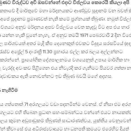
රමුණට විරුද්ධව අවි ඔසවන්නේ එදාට විප්ලවය කෙරෙයි කියලා අපි
තාවේ දී මාර්තුවේ මහා මර්දනයකට ආණ්ඩුව සූදානම් වන බවත් ක
පේ සූදානම ප්‍රමාණවත් නැති කමේ ප්‍රශ්නයක් තිබුණා. නමුත් විප්
‍රවේශයට අනුව මර්දනය අපව විප්ලවය වෙත කැඳවූ විට අප එය භාර
යන්න හැකි වූනේ නැහැ. ඒ අනුව තමයි 1971 පෙබරවාරි 2 දින විජ
ල පාර්ශවයත් අතර මැදි කීප දෙනෙකුත් එවකට විදුදය සරසවියේ (අද
ව අප්‍රේල් 5 දා රාත්‍රි 11.30 ප්‍රහාරය එල්ල කර බලය අල්ලන්නට
ත් කරන්නේ. ප්‍රායෝගික දේශපාලනමය වශයෙනුත් උපාය මාර්ගික හා
 වැරද්ද අවංකව පිළිගෙන එය නිවැරදි කර ගැනීමට පියවර ගත්තා න
ේදවාචකය ඇති නොවන්නට ඉඩ තිබුණ බවයි මගේ අදහස.
 නැගිටීම
 ගත්තොත් 71 අරගලයට වඩා පදනමින්ම වෙනස්. ඒ නිසා එම අර
 අරගලයට එහි තිබෙන ප්‍රධාන සහ-සම්බන්ධය වන්නේ එයට නායකත
රගලය කුමන අඩුපාඩුකම් තිබුණත් සාධාරණත්වය, යුක්තිය වෙනුවෙන්
ලින් කීවා සේ එය අධිරාජ්‍යවාදයට හා ධනපති ක්‍රමයට එරෙහිව දියත්