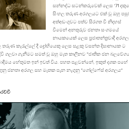
සන්නද්ධ සටන්කරුවෙක් ලෙස ‘71 දක
සිංහල තරුණ අරගලයට එක් වූ ඔහු පසු
අත්අඩංගුවට පත්ව සිරගත වී නිදහස්
වීමෙන් අනතුරුව ජනතා සංගමයේ
නායකයෙක් ලෙස ප්‍රජාතන්ත්‍රවාදී අර
ල තරුණ කැරැල්ලේ දී ද්‍රෝහියෙකු ලෙස සළකු වසන්ත දිසානායක ට
දිවි ගලවා ගැනීමට සමත් වූ ඔහු මෑත කාලීනව “ජාතික ජන බලවේග
මතවාදීමය හේතුමත ඉන් ඉවත් විය. පහත පළවන්නේ, ඉකුත් දශක පහේ
ැගුනු ජනතා අරගල සහ මෑතක පැන නැගුනු “ගෝල්ෆේස් අරගලය“
රච්චි