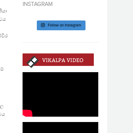
INSTAGRAM
ියා
ලවය
Follow on Instagram
ේවීර
ම්
ගල
්වය