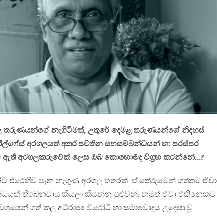
ල තරුණයන්ගේ නැගිටීමත්, උතුරේ දෙමළ තරුණයන්ගේ නිදහස්
ෝල්ෆේස් අරගලයත් අතර පවතින සහසම්බන්ධයන් හා පරස්පර
ම් ඇති අරගලකරුවෙක් ලෙස ඔබ කොහොමද විග්‍රහ කරන්නේ…?
 එරෙහිව පැන නැගුණ අරගල හතරක්. ඒ තේරුමෙන් ගත්තම ඒවා
්ධයක් තිබෙනවාය කියලා කියන්න පුළුවන්. නමුත් ඒවා එකිනෙකට
වශයෙන් ගත් කල අධිරාජ්‍ය විරෝධී හා සමාජවාදය උදෙසා වූ