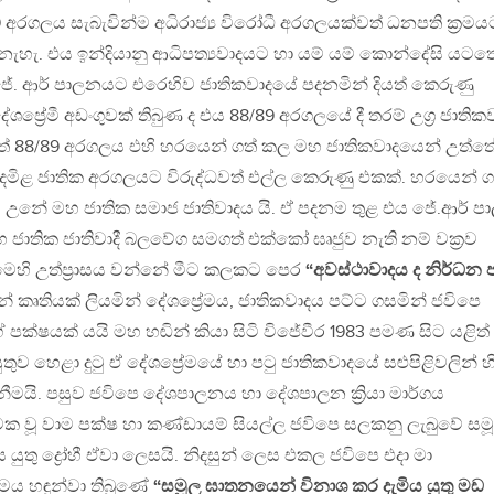
 අරගලය සැබැවින්ම අධිරාජ්‍ය විරෝධී අරගලයක්වත් ධනපති ක්‍රමය
හැ. එය ඉන්දියානු ආධිපත්‍යවාදයට හා යම් යම් කොන්දේසි යටත
ජේ. ආර් පාලනයට එරෙහිව ජාතිකවාදයේ පදනමින් දියත් කෙරුණු
ප්‍රේමී අඩංගුවක් තිබුණ ද එය 88/89 අරගලයේ දී තරම් උග්‍ර ජාතිකව
ත් 88/89 අරගලය එහි හරයෙන් ගත් කල මහ ජාතිකවාදයෙන් උත්ත
 දමිළ ජාතික අරගලයට විරුද්ධවත් එල්ල කෙරුණු එකක්. හරයෙන් ග
ය උනේ මහ ජාතික සමාජ ජාතිවාදය යි. ඒ පදනම තුළ එය ජේ.ආර් ප
 ජාතික ජාතිවාදී බලවේග සමගත් එක්කෝ ඝෘජුව නැති නම් වක්‍රව
මෙහි උත්ප්‍රාසය වන්නේ මීට කලකට පෙර
“අවස්ථාවාදය ද නිර්ධන ප
 කෘතියක් ලියමින් දේශප්‍රේමය, ජාතිකවාදය පට්ට ගසමින් ජවිපෙ
පක්ෂයක් යයි මහ හඬින් කියා සිටි විජේවීර 1983 පමණ සිට යළිත්
ුව හෙළා දුටු ඒ දේශප්‍රේමයේ හා පටු ජාතිකවාදයේ සළුපිළිවලින් හ
ැනීමයි. පසුව ජවිපෙ දේශපාලනය හා දේශපාලන ක්‍රියා මාර්ගය
ක වූ වාම පක්ෂ හා කණ්ඩායම් සියල්ල ජවිපෙ සලකනු ලැබුවේ සම
යුතු ද්‍රෝහී ඒවා ලෙසයි. නිදසුන් ලෙස එකල ජවිපෙ එදා මා
ය හඳුන්වා තිබුණේ
“සමූල ඝාතනයෙන් විනාශ කර දැමිය යුතු මඩ