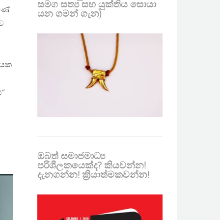
සමග සත්‍ය සහ යුක්තිය සොයා
ුණේ
යන ගමන් ගැන)
ව
ගලයක
ය“
ඔබත් සමාජමාධ්‍ය
පරිශීලකයෙක්ද? කියවන්න!
දැනගන්න! ක්‍රියාත්මකවන්න!