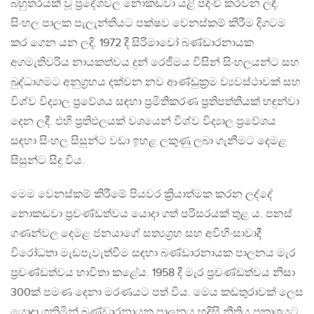
බහුතරයක් වූ ප්‍රදේශවල නොකඩවා යළි පදිංචි කරවන ලදී.
සිංහල පාලක පැලැන්තියට පක්ෂව වෙනස්කම් කිරීම දිගටම
කර ගෙන යන ලදි. 1972 දී සිරිමාවෝ බණ්ඩාරනායක
අගමැතිවරිය නායකත්වය දුන් රෙජීමය විසින් සිංහලයන්ට සහ
බුද්ධාගමට අනුග්‍රහය දක්වන නව ආණ්ඩුක්‍රම ව්‍යවස්ථාවක් සහ
විශ්ව විද්‍යාල ප්‍රවේශය සඳහා ප්‍රමිතිකරණ ප්‍රතිපත්තියක් හඳුන්වා
දෙන ලදී. එහි ප්‍රතිඵලයක් වශයෙන් විශ්ව විද්‍යාල ප්‍රවේශය
සඳහා සිංහල සිසුන්ට වඩා ඉහළ ලකුණු ලබා ගැනීමට දෙමළ
සිසුන්ට සිදු විය.
මෙම වෙනස්කම් කිරීමේ පියවර ක්‍රියාත්මක කරන ලද්දේ
නොකඩවා ප්‍රචණ්ඩත්වය යොදා ගත් පරිසරයක් තුළ ය. පනස්
ගණන්වල දෙමළ ජනයාගේ සත්‍යග්‍රහ සහ අවිහිංසාවාදී
විරෝධතා මැඩපැවැත්වීම සඳහා බණ්ඩාරනායක පාලනය මැර
ප්‍රචණ්ඩත්වය භාවිතා කළේය. 1958 දී මැර ප්‍රචණ්ඩත්වය නිසා
300ක් පමණ දෙනා මරණයට පත් විය. මෙය කඩතුරාවක් ලෙස
යොදා ගනිමින් බණ්ඩාරනායක පාලනය හදිසි නීතිය ප්‍රකාශයට