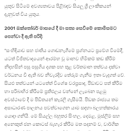
යුතුව සිටීමේ අවශ්‍යතාවය පිළිබඳව සියලු ශ්‍රී ලාංකිකයන්
දැනුවත් විය යුතුය.
2001 ඔක්තෝබර් මාසයේ දී මා සත්‍ය සෙවීමේ කොමිසමට
පෙන්වා දී ඇති පරිදි:
“සංහිඳියාව සහ ජාතිය ගොඩනැගීමේ ප්‍රශ්නයට ප්‍රවේශ වීමේදී,
යටත් විජිතවාදයෙන් ආරම්භ වූ මානව හිමිකම් කඩ කිරීම්
නිදහසින් පසු පසුගිය දශක පහ තුළ වර්තමාන තත්වය දක්වා
වර්ධනය වී ඇති බව නිවැරදිව තේරුම් ගැනීම ඉතා වැදගත් වේ.
සියළු තත්වයන් යටතේත් විශේෂ වරප්‍රසාද, පීඩාවට පත් කිරීම
හා පරිබාහිර කිරීමේ ප්‍රතිඵලය වන්නේ ලැබෙන පළමු
අවස්ථාවේ දී ම පීඩිතයන් කැරලි ගැසීමයි. පීඩක රාජ්‍යය තම
අසාධාරණ පාලනය පවත්වාගෙන යාම සඳහා බලහත්කාරය
යොදා ගනියි. මේ සියල්ල බහුතර සිංහල, දෙමළ, මුස්ලිම් සහ
අනෙකුත් ජන කොටස් බැහැර කිරීම මත පදනම් ව, වාර්ගික