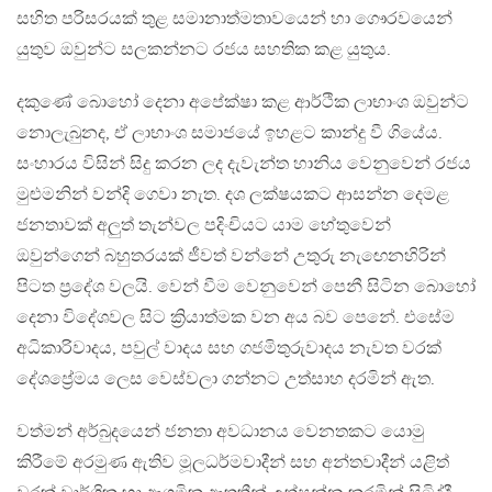
සහිත පරිසරයක් තුළ සමානාත්මතාවයෙන් හා ගෞරවයෙන්
යුතුව ඔවුන්ට සලකන්නට රජය සහතික කළ යුතුය.
දකුණේ බොහෝ දෙනා අපේක්ෂා කළ ආර්ථික ලාභාංශ ඔවුන්ට
නොලැබුනද, ඒ ලාභාංශ සමාජයේ ඉහළට කාන්දු වී ගියේය.
සංහාරය විසින් සිදු කරන ලද දැවැන්ත හානිය වෙනුවෙන් රජය
මුළුමනින් වන්දි ගෙවා නැත. දශ ලක්ෂයකට ආසන්න දෙමළ
ජනතාවක් අලුත් තැන්වල පදිංචියට යාම හේතුවෙන්
ඔවුන්ගෙන් බහුතරයක් ජීවත් වන්නේ උතුරු නැඟෙනහිරින්
පිටත ප්‍රදේශ වලයි. වෙන් වීම වෙනුවෙන් පෙනී සිටින බොහෝ
දෙනා විදේශවල සිට ක්‍රියාත්මක වන අය බව පෙනේ. එසේම
අධිකාරිවාදය, පවුල් වාදය සහ ගජමිතුරුවාදය නැවත වරක්
දේශප්‍රේමය ලෙස වෙස්වලා ගන්නට උත්සාහ දරමින් ඇත.
වත්මන් අර්බුදයෙන් ජනතා අවධානය වෙනතකට යොමු
කිරීමේ අරමුණ ඇතිව මූලධර්මවාදීන් සහ අන්තවාදීන් යළිත්