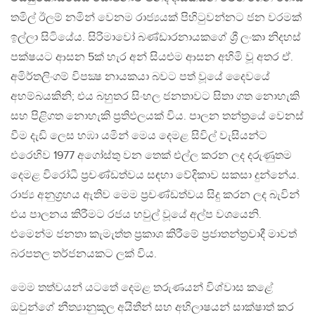
තමිල් ඊලම් නමින් වෙනම රාජ්‍යයක් පිහිටුවන්නට ජන වරමක්
ඉල්ලා සිටියේය. සිරිමාවෝ බණ්ඩාරනායකගේ ශ්‍රී ලංකා නිදහස්‌
පක්ෂයට ආසන 5ක්‌ හැර අන් සියළුම ආසන අහිමි වූ අතර ඒ.
අමිර්තලිංගම් විපක්‍ෂ නායකයා බවට පත් වූයේ දෛවයේ
අහම්බයකිනි; එය බහුතර සිංහල ජනතාවට සිතා ගත නොහැකි
සහ පිළිගත නොහැකි ප්‍රතිඵලයක් විය. පාලන තන්ත්‍රයේ වෙනස්
වීම දැඩි ලෙස හඹා යමින් මෙය දෙමළ සිවිල් වැසියන්ට
එරෙහිව 1977 අගෝස්තු වන තෙක් එල්ල කරන ලද දරුණුතම
දෙමළ විරෝධී ප්‍රචණ්ඩත්වය සඳහා වේදිකාව සකසා දුන්නේය.
රාජ්‍ය අනුග්‍රහය ඇතිව මෙම ප්‍රචණ්ඩත්වය සිදු කරන ලද බැවින්
එය පාලනය කිරීමට රජය හවුල් වූයේ අල්ප වශයෙනි.
එමෙන්ම ජනතා කැමැත්ත ප්‍රකාශ කිරීමේ ප්‍රජාතන්ත්‍රවාදී මාවත්
බරපතල තර්ජනයකට ලක් විය.
මෙම තත්වයන් යටතේ දෙමළ තරුණයන් විශ්වාස කළේ
ඔවුන්ගේ නීත්‍යානුකූල අයිතීන් සහ අභිලාෂයන් සාක්ෂාත් කර