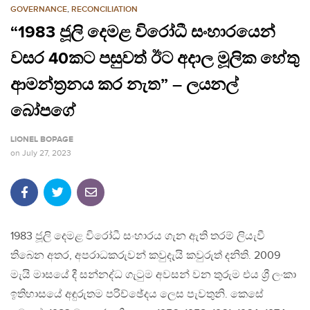
GOVERNANCE
,
RECONCILIATION
“1983 ජූලි දෙමළ විරෝධී සංහාරයෙන්
වසර 40කට පසුවත් ඊට අදාල මූලික හේතු
ආමන්ත්‍රනය කර නැත” – ලයනල්
බෝපගේ
LIONEL BOPAGE
on
July 27, 2023
1983 ජූලි දෙමළ විරෝධී සංහාරය ගැන ඇති තරම් ලියැවී
තිබෙන අතර, අපරාධකරුවන් කවුදැයි කවුරුත් දනිති. 2009
මැයි මාසයේ දී සන්නද්ධ ගැටුම අවසන් වන තුරුම එය ශ්‍රී ලංකා
ඉතිහාසයේ අඳුරුතම පරිච්ඡේදය ලෙස පැවතුනි. කෙසේ