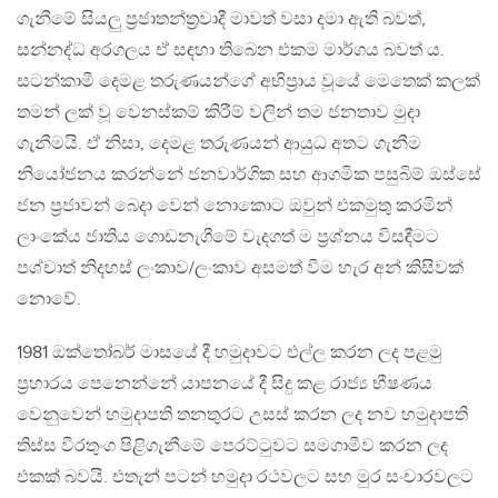
ගැනීමේ සියලු ප්‍රජාතන්ත්‍රවාදී මාවත් වසා දමා ඇති බවත්,
සන්නද්ධ අරගලය ඒ සඳහා තිබෙන එකම මාර්ගය බවත් ය.
සටන්කාමී දෙමළ තරුණයන්ගේ අභිප්‍රාය වූයේ මෙතෙක් කලක්
තමන් ලක් වූ වෙනස්කම් කිරීම් වලින් තම ජනතාව මුදා
ගැනීමයි. ඒ නිසා, දෙමළ තරුණයන් ආයුධ අතට ගැනීම
නියෝජනය කරන්නේ ජනවාර්ගික සහ ආගමික පසුබිම් ඔස්සේ
ජන ප්‍රජාවන් බෙදා වෙන් නොකොට ඔවුන් එකමුතු කරමින්
ලාංකේය ජාතිය ගොඩනැගීමේ වැදගත් ම ප්‍රශ්නය විසඳීමට
පශ්චාත් නිදහස් ලංකාව/ලංකාව අසමත් වීම හැර අන් කිසිවක්
නොවේ.
1981 ඔක්තෝබර් මාසයේ දී හමුදාවට එල්ල කරන ලද පළමු
ප්‍රහාරය පෙනෙන්නේ යාපනයේ දී සිදු කළ රාජ්‍ය භීෂණය
වෙනුවෙන් හමුදාපති තනතුරට උසස් කරන ලද නව හමුදාපති
තිස්ස වීරතුංග පිළිගැනීමේ පෙරට්ටුවට සමගාමීව කරන ලද
එකක් බවයි. එතැන් පටන් හමුදා රථවලට සහ මුර සංචාරවලට