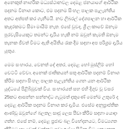
අනෙකුත් නාගරික මධ්‍යස්ථානවල දෙමළ ජනයාගේ ආර්ථික
පදනම විනාශ කොට, එම පදනම සිංහල පාලක පැලැන්තිය
අතට අත්පත් කර ගැනීමයි. නව ලිබරල් දේශපාලන හා ආර්ථික
කෑදරකමට සීමා මායිම් නැත. එසේ වුවද, ශ්‍රී ලංකාවේ ඕනෑම
පුරවැසියෙකුට තමන්ට දැරිය හැකි නම් ඔවුන් කැමති ඕනෑම
තැනක ජීවත් වීමට ඇති අයිතිය රැක දීම සඳහා අප පරිශ්‍රම දැරිය
යුතුය.
මෙම සංහාරය, වෙනත් දේ අතර, දෙමළ හෝ මුස්ලිම් හෝ
චෙට්ටි වේවා, අනෙක් ජාතිකයන් සතු ආර්ථික පදනම් විනාශ
කිරීම සඳහා සිංහල පාලක පැලැන්තිය ගෙන යන ආර්ථික
යුද්ධයේ පිළිබිඹුවක් විය. සංහාරයත් සහ එහි දිගුව වූ වසර
25කට ආසන්න සන්නද්ධ ගැටුමත් දකුණේ මෙන්ම උතුරේ ද
දෙමළ ආර්ථික පදනම විනාශ කර දැමීය. එසේම අනුප්‍රාප්තික
ආණ්ඩු ඔවුන්ගේ බලතල සෘජු ලෙස පීඩා කිරීම සඳහා යොදා
ගත්හ. එසේ නම්, දෙමළ ප්‍රජාව බල විභේදනයට, විමධ්‍යගත