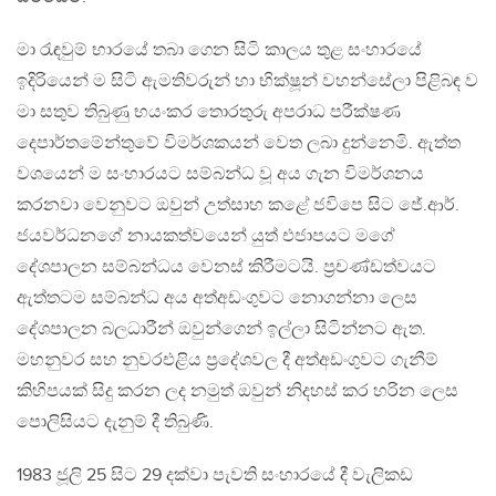
මා රැඳවුම් භාරයේ තබා ගෙන සිටි කාලය තුළ සංහාරයේ
ඉදිරියෙන් ම සිටි ඇමතිවරුන් හා භික්ෂූන් වහන්සේලා පිළිබඳ ව
මා සතුව තිබුණු භයංකර තොරතුරු අපරාධ පරීක්ෂණ
දෙපාර්තමේන්තුවේ විමර්ශකයන් වෙත ලබා දුන්නෙමි. ඇත්ත
වශයෙන් ම සංහාරයට සම්බන්ධ වූ අය ගැන විමර්ශනය
කරනවා වෙනුවට ඔවුන් උත්සාහ කළේ ජවිපෙ සිට ජේ.ආර්.
ජයවර්ධනගේ නායකත්වයෙන් යුත් එජාපයට මගේ
දේශපාලන සම්බන්ධය වෙනස් කිරීමටයි. ප්‍රචණ්ඩත්වයට
ඇත්තටම සම්බන්ධ අය අත්අඩංගුවට නොගන්නා ලෙස
දේශපාලන බලධාරීන් ඔවුන්ගෙන් ඉල්ලා සිටින්නට ඇත.
මහනුවර සහ නුවරඑළිය ප්‍රදේශවල දී අත්අඩංගුවට ගැනීම්
කිහිපයක් සිදු කරන ලද නමුත් ඔවුන් නිදහස් කර හරින ලෙස
පොලිසියට දැනුම් දී තිබුණි.
1983 ජූලි 25 සිට 29 දක්වා පැවති සංහාරයේ දී වැලිකඩ