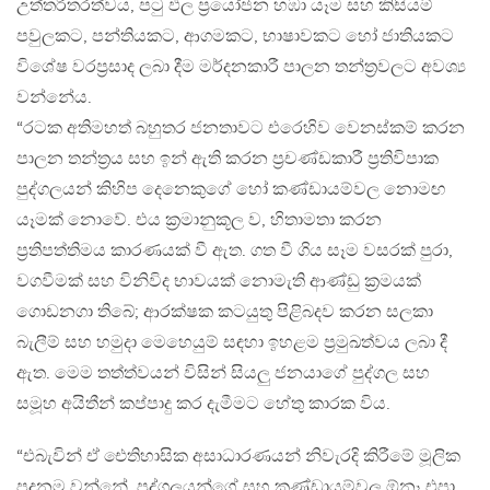
උත්තරීතරත්වය, පටු ඵල ප්‍රයෝජන හඹා යෑම සහ කිසියම්
පවුලකට, පන්තියකට, ආගමකට, භාෂාවකට හෝ ජාතියකට
විශේෂ වරප්‍රසාද ලබා දීම මර්දනකාරී පාලන තන්ත්‍රවලට අවශ්‍ය
වන්නේය.
“රටක අතිමහත් බහුතර ජනතාවට එරෙහිව වෙනස්කම් කරන
පාලන තන්ත්‍රය සහ ඉන් ඇති කරන ප්‍රචණ්ඩකාරී ප්‍රතිවිපාක
පුද්ගලයන් කිහිප දෙනෙකුගේ හෝ කණ්ඩායම්වල නොමඟ
යෑමක් නොවේ. එය ක්‍රමානුකූල ව, හිතාමතා කරන
ප්‍රතිපත්තිමය කාරණයක් වී ඇත. ගත වී ගිය සෑම වසරක් පුරා,
වගවීමක් සහ විනිවිද භාවයක් නොමැති ආණ්ඩු ක්‍රමයක්
ගොඩනගා තිබේ; ආරක්ෂක කටයුතු පිළිබදව කරන සලකා
බැලීම් සහ හමුදා මෙහෙයුම් සඳහා ඉහළම ප්‍රමුඛත්වය ලබා දී
ඇත. මෙම තත්ත්වයන් විසින් සියලු ජනයාගේ පුද්ගල සහ
සමූහ අයිතීන් කප්පාදු කර දැමීමට හේතු කාරක විය.
“එබැවින් ඒ ඓතිහාසික අසාධාරණයන් නිවැරදි කිරීමේ මූලික
පදනම වන්නේ, පුද්ගලයන්ගේ සහ කණ්ඩායම්වල ඕනෑ එපා