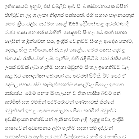
ඉතිහාසයට අනුව, එස්.ඩබ්ලිව්.ආර්.ඩී. බණ්ඩාරනායක විසින්
පිහිටුවන ලද ශ්‍රී ලංකා නිදහස් පක්ෂයත්, එහි සභාග පාලනයනුත්
මෙම ක්‍රියාවලිය ආරම්භ කළේ 1956 ඉදිරිපත් කළ අවස්ථාවාදී
රාජ්‍ය භාෂා පනතත් සමඟිනි. පොදුවේ සිංහල පමණක් පනත
ලෙසින් හැඳින්වෙන එය, ඉංග්‍රීසි වෙනුවට සිංහල ආදේශ කොට,
දෙමළ නිල භාවිතයෙන් බැහැර කළේය. මෙම පනත දෙමළ
ජනයාට රැකියාවක් ලබා ගැනීම, එහි රැඳී සිටීම හෝ රැකියාවේ
උසස් වීමක් ලබා ගැනීම සඳහා ඔවුන්ට සිංහල ඉගෙනීමට බල
කළ බව නොදන්නා බොහෝ අය තවමත් සිටිති. ඊට පෙර ඒ
දෙමළ ජනයා ස්ව-කැමැත්තෙන්ම පාසල්වල සිංහල ඉගෙන
ගත්තේය. මෙම පනත සිංහලයන් ව ඒක-භාෂිත බවට පත්
කරමින් සහ එමගින් පරම්පරාවන් ගණනාවක් තිස්සේ
ඔවුන්ගේ ඉහළ යෑමේ සංචලනය සීමා කරමින් ඔවුන්ට
අවාසිදායක තත්ත්වයන් ඇති කරවන ලදි. දැනුදු පවා, ඉංග්‍රීසි
භාෂාවෙන් අධ්‍යාපනය ලබා ගැනීම සඳහා තම දරුවන්
ජාත්‍යන්තර පාසල්වලට හෝ විදේශයකට යැවීමට හැකියාව