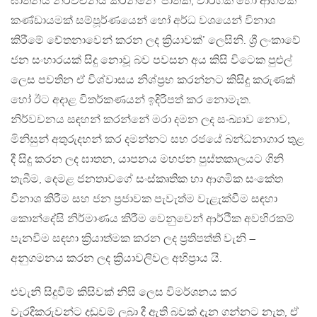
ඝාතනය නිර්වචනය කරන්නේ ‘ජාතික, වාර්ගික හෝ ආගමික
කණ්ඩායමක් සම්පූර්ණයෙන් හෝ අර්ධ වශයෙන් විනාශ
කිරීමේ චේතනාවෙන් කරන ලද ක්‍රියාවක්’ ලෙසිනි. ශ්‍රී ලංකාවේ
ජන සංහාරයක් සිදු නොවූ බව පවසන අය කිසි විටෙක පුළුල්
ලෙස පවතින ඒ විශ්වාසය නිශ්ප්‍රභ කරන්නට කිසිදු කරුණක්
හෝ ඊට අදාළ විතර්කණයන් ඉදිරිපත් කර නොමැත.
නිර්වචනය සඳහන් කරන්නේ මරා දමන ලද සංඛ්‍යාව නොව,
මිනිසුන් අතුරුදහන් කර දමන්නට සහ රජයේ බන්ධනාගාර තුළ
දී සිදු කරන ලද ඝාතන, යාපනය මහජන පුස්තකාලයට ගිනි
තැබීම, දෙමළ ජනතාවගේ සංස්කෘතික හා ආගමික සංකේත
විනාශ කිරීම සහ ජන ප්‍රජාවක පැවැත්ම වැළැක්වීම සඳහා
කොන්දේසි නිර්මාණය කිරීම වෙනුවෙන් ආර්ථික අවහිරකම්
පැනවීම සඳහා ක්‍රියාත්මක කරන ලද ප්‍රතිපත්ති වැනි –
අනුගමනය කරන ලද ක්‍රියාවලිවල අභිප්‍රාය යි.
එවැනි සිදුවීම් කිසිවක් නිසි ලෙස විමර්ශනය කර
වැරදිකරුවන්ට දඬුවම් ලබා දී ඇති බවක් දැන ගන්නට නැත, ඒ