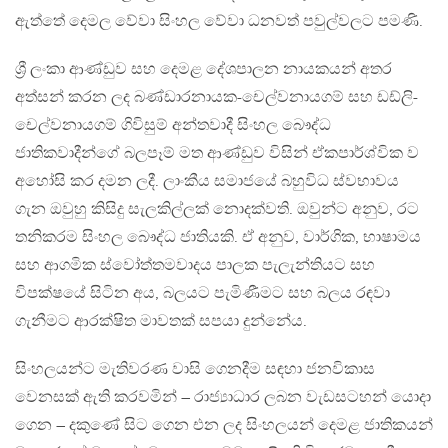
ඇත්තේ දෙමල වේවා සිංහල වේවා ධනවත් පවුල්වලට පමණි.
ශ්‍රී ලංකා ආණ්ඩුව සහ දෙමළ දේශපාලන නායකයන් අතර
අත්සන් කරන ලද බණ්ඩාරනායක-චෙල්වනායගම් සහ ඩඩ්ලි-
චෙල්වනායගම් ගිවිසුම් අන්තවාදී සිංහල බෞද්ධ
ජාතිකවාදීන්ගේ බලපෑම් මත ආණ්ඩුව විසින් ඒකපාර්ශ්වික ව
අහෝසි කර දමන ලදී. ලාංකීය සමාජයේ බහුවිධ ස්වභාවය
ගැන ඔවුහු කිසිදු සැලකිල්ලක් නොදක්වති. ඔවුන්ට අනුව, රට
තනිකරම සිංහල බෞද්ධ ජාතියකි. ඒ අනුව, වාර්ගික, භාෂාමය
සහ ආගමික ස්වෝත්තමවාදය පාලක පැලැන්තියට සහ
විපක්ෂයේ සිටින අය, බලයට පැමිණීමට සහ බලය රඳවා
ගැනීමට ආරක්ෂිත මාවතක් සපයා දුන්නේය.
සිංහලයන්ට මැතිවරණ වාසි ගෙනදීම සඳහා ජනවිකාස
වෙනසක් ඇති කරවමින් – රාජ්‍යාධාර ලබන වැඩසටහන් යොදා
ගෙන – දකුණේ සිට ගෙන එන ලද සිංහලයන් දෙමළ ජාතිකයන්