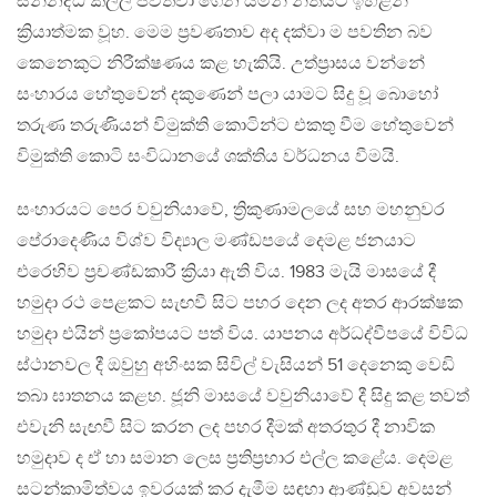
සන්නද්ධ කල්ලි පවත්වා ගෙන යමින් නීතියට ඉහළින්
ක්‍රියාත්මක වූහ. මෙම ප්‍රවණතාව අද දක්වා ම පවතින බව
කෙනෙකුට නිරීක්ෂණය කළ හැකියි. උත්ප්‍රාසය වන්නේ
සංහාරය හේතුවෙන් දකුණෙන් පලා යාමට සිදු වූ බොහෝ
තරුණ තරුණියන් විමුක්ති කොටින්ට එකතු වීම හේතුවෙන්
විමුක්ති කොටි සංවිධානයේ ශක්තිය වර්ධනය වීමයි.
සංහාරයට පෙර වවුනියාවේ, ත්‍රිකුණාමලයේ සහ මහනුවර
පේරාදෙණිය විශ්ව විද්‍යාල මණ්ඩපයේ දෙමළ ජනයාට
එරෙහිව ප්‍රචණ්ඩකාරී ක්‍රියා ඇති විය. 1983 මැයි මාසයේ දී
හමුදා රථ පෙළකට සැඟවී සිට පහර දෙන ලද අතර ආරක්ෂක
හමුදා එයින් ප්‍රකෝපයට පත් විය. යාපනය අර්ධද්වීපයේ විවිධ
ස්ථානවල දී ඔවුහු අහිංසක සිවිල් වැසියන් 51 දෙනෙකු වෙඩි
තබා ඝාතනය කළහ. ජූනි මාසයේ වවුනියාවේ දී සිදු කළ තවත්
එවැනි සැඟවී සිට කරන ලද පහර දීමක් අතරතුර දී නාවික
හමුදාව ද ඒ හා සමාන ලෙස ප්‍රතිප්‍රහාර එල්ල කළේය. දෙමළ
සටන්කාමිත්වය ඉවරයක් කර දැමීම සඳහා ආණ්ඩුව අවසන්