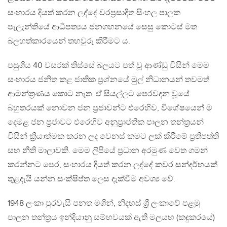
සංහාරය දියත් කරන ලද්දේ වරප්‍රසාදිත සිංහල පාලක
පැලැන්තියේ ආධිපත්‍යය ජනගහනයේ සෙසු කොටස් මත
බලහත්කාරයෙන් තහවුරු කිරීමට ය.
පසුගිය 40 වසරක් තිස්සේ බලයට පත් වූ ආණ්ඩු විසින් මෙම
සංහාරය ජනිත කළ ජාතික ප්‍රශ්නයේ මුල් නිධානයන් තවමත්
ආමන්ත්‍රණය කොට නැත. ඒ සියල්ලට පෙරවදන වූයේ
බහුතරයක් නොවන ජන ප්‍රජාවන්ට එරෙහිව, විශේෂයෙන් ම
දෙමළ ජන ප්‍රජාවට එරෙහිව අනුප්‍රාප්තික පාලන තන්ත්‍රයන්
විසින් ක්‍රියාත්මක කරන ලද වෙනස් කමට ලක් කිරීමේ ප්‍රතිපත්ති
සහ නීති මාලාවකි. මෙම ලිපියේ ප්‍රධාන අරමුණ වෙත ගමන්
කරන්නට පෙර, සංහාරය දියත් කරන ලද්දේ කවර සන්දර්භයක්
තුළදැයි යන්න සංක්ෂිප්ත ලෙස දැක්වීම අවශ්‍ය වේ.
1948 ලංකා පුරවැසි පනත මගින්, නිදහස් ශ්‍රී ලංකාවේ පළමු
පාලන තන්ත්‍රය ඉන්දියානු සම්භවයක් ඇති මලයහ (කඳුකරයේ)