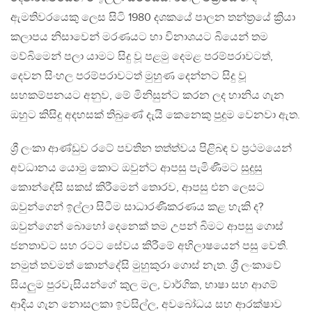
ඇමතිවරයෙකු ලෙස සිටි 1980 දශකයේ පාලන තන්ත්‍රයේ ක්‍රියා
කලාපය නිසාවෙන් මරණයට හා විනාශයට බියෙන් තම
මව්බිමෙන් පලා යාමට සිදු වූ පළමු දෙමළ පරම්පරාවටත්,
දෙවන සිංහල පරම්පරාවටත් මුහුණ දෙන්නට සිදු වූ
සහකම්පනයට අනුව, මේ මිනිසුන්ට කරන ලද හානිය ගැන
ඔහුට කිසිදු අදහසක් තිබුණේ දැයි කෙනෙකු පුදුම වෙනවා ඇත.
ශ්‍රී ලංකා ආණ්ඩුව රටේ පවතින තත්ත්වය පිළිබඳ ව ප්‍රථමයෙන්
අවධානය යොමු කොට ඔවුන්ට ආපසු පැමිණීමට සුදුසු
කොන්දේසි සකස් කිරීමෙන් තොරව, ආපසු එන ලෙසට
ඔවුන්ගෙන් ඉල්ලා සිටීම සාධාරණීකරණය කළ හැකි ද?
ඔවුන්ගෙන් බොහෝ දෙනෙක් තම උපන් බිමට ආපසු ගොස්
ජනතාවට සහ රටට සේවය කිරීමේ අභිලාෂයෙන් පසු වෙති.
නමුත් තවමත් කොන්දේසි මුහුකුරා ගොස් නැත. ශ්‍රී ලංකාවේ
සියලුම පුරවැසියන්ගේ කුල මල, වාර්ගික, භාෂා සහ ආගම්
ආදිය ගැන නොසලකා ඉවසිල්ල, අවබෝධය සහ ආරක්ෂාව