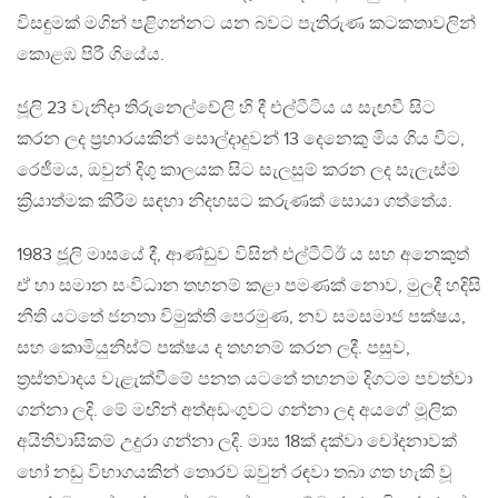
විසඳුමක් මගින් පළිගන්නට යන බවට පැතිරුණ කටකතාවලින්
කොළඹ පිරී ගියේය.
ජූලි 23 වැනිදා තිරුනෙල්වේලි හි දී එල්ටීටිය ය සැඟවී සිට
කරන ලද ප්‍රහාරයකින් සොල්දාදුවන් 13 දෙනෙකු මිය ගිය විට,
රෙජීමය, ඔවුන් දිගු කාලයක සිට සැලසුම් කරන ලද සැලැස්ම
ක්‍රියාත්මක කිරීම සඳහා නිදහසට කරුණක් සොයා ගත්තේය.
1983 ජූලි මාසයේ දී, ආණ්ඩුව විසින් එල්ටීටිඊ ය සහ අනෙකුත්
ඒ හා සමාන සංවිධාන තහනම් කළා පමණක් නොව, මුලදී හදිසි
නීති යටතේ ජනතා විමුක්ති පෙරමුණ, නව සමසමාජ පක්ෂය,
සහ කොමියුනිස්ට් පක්ෂය ද තහනම් කරන ලදී. පසුව,
ත්‍රස්තවාදය වැළැක්වීමේ පනත යටතේ තහනම දිගටම පවත්වා
ගන්නා ලදි. මේ මඟින් අත්අඩංගුවට ගන්නා ලද අයගේ මූලික
අයිතිවාසිකම් උදුරා ගන්නා ලදි. මාස 18ක් දක්වා චෝදනාවක්
හෝ නඩු විභාගයකින් තොරව ඔවුන් රඳවා තබා ගත හැකි වූ