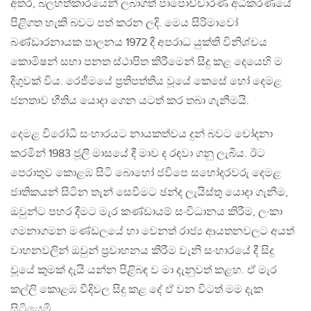
අතර, බලහත්කාරයෙන් ලබාගත් පාපොච්චාරණ අධිකරණයේ
පිළිගත හැකි බවට පත් කරන ලදි. මෙය සිරිමාවෝ
බණ්ඩාරනායක පාලනය 1972 දී අපරාධ යුක්ති විනිශ්චය
කොමිෂන් සභා පනත ස්ථාපිත කිරීමෙන් සිදු කළ දෙයෙහි ම
දිගුවක් විය. රෙජීමයේ ප්‍රතිපත්තිය වූයේ කෙසේ හෝ දෙමළ
ජනතාව භීතිය යොදා ගෙන යටත් කර තබා ගැනීමයි.
දෙමළ විරෝධී සංහාරයට නායකත්වය දුන් බවට චෝදනා
කරමින් 1983 ජූලි මාසයේ දී මාව ද රඳවා ගනු ලැබීය. ඊට
පෙරාතුව කොළඹ සිටි බොහෝ ජවිපෙ සහෝදරවරු දෙමළ
ජාතිකයන් සිටින තැන් සෙවීමට ඡන්ද ලැයිස්තු යොදා ගැනීම,
ඔවුන්ට පහර දීමට මැර කණ්ඩායම් සංවිධානය කිරීම, ලංකා
ගමනාගමන මණ්ඩලයේ හා වෙනත් රාජ්‍ය ආයතනවලට අයත්
වාහනවලින් ඔවුන් ප්‍රවාහනය කිරීම වැනි සංහාරයේ දී සිදු
වූයේ කුමක් දැයි යන්න පිළිබඳ ව මා දැනුවත් කළහ. ඒ මැර
කල්ලි කොළඹ වීදිවල සිදු කළ දේ ඒ වන විටත් මම දැක
සිටියෙමි.