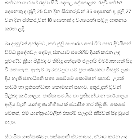
බන්ධනාගාරයේ රඳවා සිටි දෙමළ දේශපාලන රැඳවියන් 53
දෙනෙකු ද (ජූලි 25 වන දින සිරකරුවන් 35 දෙනෙක් ද, ජූලි 27
වන දින සිරකරුවන් 18 දෙනෙක් ද වශයෙන්) සමූල ඝාතනය
කරන ලදී.
මා දැනුවත් අන්දමට, කළු ජූලි සංහාරය හෝ ඊට පෙර දිවයිනේ
විවිධ ප්‍රදේශවල දෙමළ ජනයාට එරෙහිව දියත් කරන ලද
ප්‍රචණ්ඩ ක්‍රියා පිළිබඳ ව කිසිදු අන්දමේ ඵලදායි විමර්ශනයක් සිදු
වී නොමැත. ඇතැම් ගැටළුවලට යම් ප්‍රමාණයකට විසඳුම් ලබා
දිය හැකි ජනාධිපති සත්‍ය සෙවීමේ කොමිෂන් සභාව, උගත්
පාඩම් හා ප්‍රතිසන්ධාන කොමිෂන් සභාව, අතුරුදන් වූවන්
පිළිබඳ කාර්යාලය, ජාතික සමගිය හා ප්‍රතිසන්ධාන කාර්යාලය
ආදිය වැනි යාන්ත්‍රණ කිහිපයක් ස්ථාපිත කර තිබුණි. කෙසේ
වෙතත්, එම යාන්ත්‍රණවලින් එතරම් ඵලදායි කිසිවක් සිදු වුයේ
නැත.
ස්ථාපිත යාන්ත්‍රණවල පක්ෂග්‍රාහී ස්වභාවය, ඒවාට කරන ලද