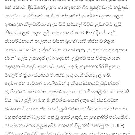
පත් කොට, දිවයිනේ උතුර හා නැගෙනහිර ප්‍රදේශවලට හමුදාව
යෙදවීය. වෙඩි තබා හෝ සටන්කාමීන් ඉවත් කර දමන ලෙස
අණදෙන නිලධාරියා ලෙස සිටි කර්නල් රිචඩ් උඩුගමට දැඩි
නියෝග ලබා දෙන ලදී . මේ ආකාරයටම 1977 දී ජේ. ආර්.
ජයවර්ධනගේ පාලනය විසින් බ්‍රිගේඩියර් තිස්ස වීරතුංග
යාපනයට යවන ලද්දේ ‘මාස හයක් ඇතුළත ත්‍රස්තවාදය අතුගා
දමන’ ලෙස උපදෙස් ලබා දෙමිනි. උඩුගම සහ වීරතුංග යන
දෙදෙනාම අසූව දශකයට පෙර උතුරු නැඟෙනහිර සිදු කළ
ම්ලේච්ඡ ක්‍රියා රැසකට වගකිව යුතු යැයි කියනු ලැබේ.
දෙමළ ජනතාවගේ පාර්ලිමේන්තු නියෝජනයට ඔවුන්ගේ
මැතිවරණ කොට්ඨාස මුහුණ දෙන ගැට‍ළු විසඳාලීමට නොහැකි
විය. 1977 ජුලි 21 මහ මැතිවරණයෙන් දකුණේ ජයවර්ධන
මහතාගේ නායකත්වයෙන් යුත් එජාප රෙජීමය හයෙන් පහක
බහුතරයකින් බලයට පත් වූ අතර උතුරු නැගෙනහිර එස්.ජේ.වී.
චෙල්වනායගම් ප්‍රමුඛ ද්‍රවිඩ එක්සත් විමුක්ති පෙරමුණ (TULF)
වඩ්ඩුකෝඩ්ඩෙයි යෝජනාව ඡන්ද දායකයන් වෙත ගෙන ගොස්