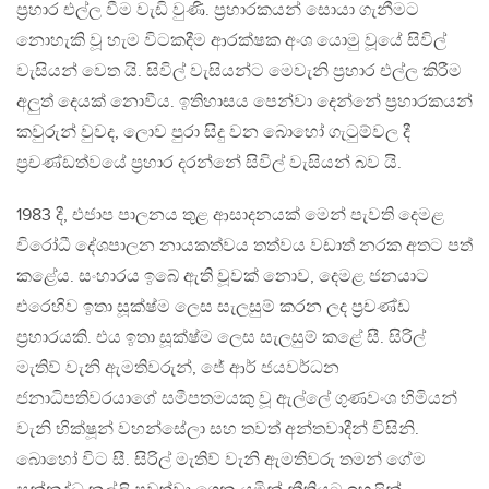
ප්‍රහාර එල්ල වීම වැඩි වුණි. ප්‍රහාරකයන් සොයා ගැනීමට
නොහැකි වූ හැම විටකදීම ආරක්ෂක අංශ යොමු වූයේ සිවිල්
වැසියන් වෙත යි. සිවිල් වැසියන්ට මෙවැනි ප්‍රහාර එල්ල කිරීම
අලුත් දෙයක් නොවීය. ඉතිහාසය පෙන්වා දෙන්නේ ප්‍රහාරකයන්
කවුරුන් වුවද, ලොව පුරා සිදු වන බොහෝ ගැටුම්වල දී
ප්‍රචණ්ඩත්වයේ ප්‍රහාර දරන්නේ සිවිල් වැසියන් බව යි.
1983 දී, එජාප පාලනය තුළ ආසාදනයක් මෙන් පැවති දෙමළ
විරෝධී දේශපාලන නායකත්වය තත්වය වඩාත් නරක අතට පත්
කළේය. සංහාරය ඉබේ ඇති වූවක් නොව, දෙමළ ජනයාට
එරෙහිව ඉතා සූක්ෂ්ම ලෙස සැලසුම් කරන ලද ප්‍රචණ්ඩ
ප්‍රහාරයකි. එය ඉතා සූක්ෂ්ම ලෙස සැලසුම් කළේ සී. සිරිල්
මැතිව් වැනි ඇමතිවරුන්, ජේ ආර් ජයවර්ධන
ජනාධිපතිවරයාගේ සමීපතමයකු වූ ඇල්ලේ ගුණවංශ හිමියන්
වැනි භික්ෂූන් වහන්සේලා සහ තවත් අන්තවාදීන් විසිනි.
බොහෝ විට සී. සිරිල් මැතිව් වැනි ඇමතිවරු තමන් ගේම