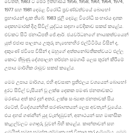
වෙතත්, 1983 ට පෙර ඉතිහාසය 1956, 1958, 1961, 1964, 1974,
1977 සහ 1981 දෙමළ විරෝධී ප්‍රචණ්ඩත්වයේ බොහෝ
ප්‍රහාරයන් දැක තිබේ. 1983 ජූලි දෙමළ විරෝධී සංහාරය දශක
දෙකහමාරක් දිගු සිවිල් යුද්ධය සඳහා වේදිකාව සකස් කළේය.
එවකට සිටි ජනාධිපති ජේ.ආර්. ජයවර්ධනගේ නායකත්වයෙන්
යුත් එජාප පාලනය උතුරු නැඟෙනහිර එල්ටීටීඊය විසින් ද,
දකුණේ ජවිපෙ විසින් ද ඔහුගේ අත්තනෝමතිකත්වයට එල්ල
කොට තිබුණු දේශපාලන තර්ජන සමගාමී ලෙස තුරන් කිරීමේ
උපාය මාර්ගික රාමුව සකස් කළේය.
මෙම උපාය මාර්ගය, එහි අවසාන ප්‍රතිඵලය වශයෙන් බොහෝ
දුරට සිවිල් වැසියන් වූ ලක්ෂ දෙකක පමණ ජනතාවකට
මරණය අත් කර දුන් අතර, ලක්ෂ සංඛ්‍යාත ජනතාවක් සිය
රටේත්, විදේශයන්හිත් සරණාගතයන් ලෙස අවතැන් වූයේය.
එය දහස් ගණනින් යුද වැන්දඹුවන්, අනාථයන් සහ මානසික
කැළල්වලට ගොදුරු වූවන් බිහි කළේය. කාන්තාවන් සහ
ළමයින් සමඟ සමස්ත ගම්මානයන් විනාශ කර දැම්මේය. මෙම