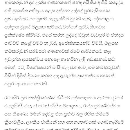
කම්කරුවන් දශ ලක්ෂ ගණනකගේ ඡන්ද අයිතිය අහිමි කළේය.
එහි ප්‍රකාශිත අභිප්‍රාය ලෙස දක්වන ලද්දේ පුරවැසිභාවය
ලබාගැනීමට පහසුකම් සැලැස්වීම වුවත් සැබෑ දේශපාලන
අභිප්‍රාය වූයේ මලයහ කම්කරුවන්ගේ පුරවැසිභාවය
ප්‍රතික්ෂේප කිරීමයි. එසේ කරන ලද්දේ ඔවුන් වැඩිපුර ම ඡන්දය
පාවිච්චි කළේ වමට නැඹුරු අපේක්ෂකයන්ට වීමයි. මලයහ
කම්කරුවන් පරම්පරා ගණනාවක් රටේ ආර්ථිකයට කළ
දැවැන්ත දායකත්වය නොසලකා හරින ලදි. අවාසනාවකට
මෙන්, රට, විශේෂයෙන් ම සිංහල ජනතාව, එම කම්කරුවන්
විසින් දිගින් දිගටම කරන ලද දැවැන්ත දායකත්වය තවමත්
සපුරා අගය නොකරති.
රට නිර්-ප්‍රජාතන්ත්‍රීකරණය කිරීමේ දේශපාලනය ආරම්භ වූයේ
එලෙසිනි. එතැන් පටන් නීති සම්පාදනය, රාජ්‍ය ප්‍රචණ්ඩත්වය
සහ භීෂණය මගින් දෙමළ ජන ප්‍රජාව බල රහිත කිරීමේ
ක්‍රියාවලිය, ලාංකීය ජාතියක් සහ අනන්‍යතාවයක් ගොඩනැගීමේ