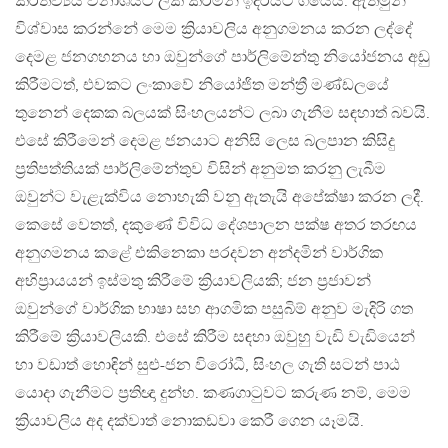
කර්තව්‍යය විනාශයට ලක් කරමින් ඉදිරියට ගියේය. ඇතමුන්
විශ්වාස කරන්නේ මෙම ක්‍රියාවලිය අනුගමනය කරන ලද්දේ
දෙමළ ජනගහනය හා ඔවුන්ගේ පාර්ලිමේන්තු නියෝජනය අඩු
කිරීමටත්, එවකට ලංකාවේ නියෝජිත මන්ත්‍රී මණ්ඩලයේ
තුනෙන් දෙකක බලයක් සිංහලයන්ට ලබා ගැනීම සඳහාත් බවයි.
එසේ කිරීමෙන් දෙමළ ජනයාට අනිසි ලෙස බලපාන කිසිදු
ප්‍රතිපත්තියක් පාර්ලිමේන්තුව විසින් අනුමත කරනු ලැබීම
ඔවුන්ට වැළැක්විය නොහැකි වනු ඇතැයි අපේක්ෂා කරන ලදී.
කෙසේ වෙතත්, දකුණේ විවිධ දේශපාලන පක්ෂ අතර තරඟය
අනුගමනය කළේ එකිනෙකා පරදවන අන්දමින් වාර්ගික
අභිප්‍රායයන් ඉස්මතු කිරීමේ ක්‍රියාවලියකි; ජන ප්‍රජාවන්
ඔවුන්ගේ වාර්ගික භාෂා සහ ආගමික පසුබිම් අනුව මැදිරි ගත
කිරීමේ ක්‍රියාවලියකි. එසේ කිරීම සඳහා ඔවුහු වැඩි වැඩියෙන්
හා වඩාත් හොඳින් සුළු-ජන විරෝධී, සිංහල ගැති සටන් පාඨ
යොදා ගැනීමට ප්‍රතිඥා දුන්හ. කණගාටුවට කරුණ නම්, මෙම
ක්‍රියාවලිය අද දක්වාත් නොකඩවා කෙරී ගෙන යෑමයි.