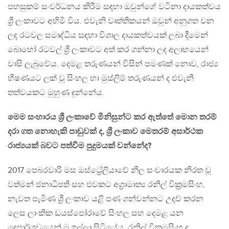
පහසුකම් සංවර්ධනය කිරීම සඳහා ඔවුන්ගේ වටිනා දායකත්වය
ශ්‍රී ලංකාවට අහිමි විය. එවැනි වෘත්තිකයන් ඔවුන් අනුගත වන
ලද රටවල සමෘද්ධිය සඳහා විශාල දායකත්වයක් ලබා දීමෙන්
බොහෝ රටවල් ශ්‍රී ලංකාවට අත් කර ගන්නා ලද අලාභයෙන්
වාසි ලැබුවේය. දෙමළ තරුණයන් විසින් පමණක් නොව, රාජ්‍ය
භීෂණයට ලක් වූ සිංහල හා මුස්ලිම් තරුණයන් ද එවැනි
තත්වයකට මුහුණ දුන්නේය.
මෙම සංහාරය ශ්‍රී ලංකාවේ මිනිසුන්ට කර ඇත්තේ මොන තරම්
දරා ගත නොහැකි පාඩුවක් ද, ශ්‍රී ලංකාව මෙතරම් අසාර්ථක
රාජ්‍යයක් බවට පත්වීම පුදුමයක් වන්නේද?
2017 පෙබරවාරි මස ඔස්ට්‍රේලියාවේ නිල සංචාරයක නිරත වූ
වත්මන් ජනාධිපති සහ එවකට අග්‍රාමාත්‍ය රනිල් වික්‍රමසිංහ,
නැවත පැමිණ ශ්‍රී ලංකාව යළි පණ ගන්වන්නට උදව් කරන
ලෙස ලාංකික ඩයස්පෝරාවේ සිංහල සහ දෙමළ යන
දෙපාර්ශවයෙන් ම ඉල්ලා සිටියේය. රනිල් වික්‍රමසිංහ ද