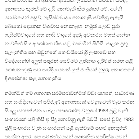
වරක් වාර්ගික හා ආගමික ආතතීන් උත්සන්න කරමින් සිටිද්දී
අනාගතය කුමක් වේ දැයි අනාවැකි කීම දුෂ්කර වේ. අග්නි
හෝමයෙන් පසුව, ෆැසිස්ට්වාදය නොනැසී පවතිනු ඇතැයි
බොහෝ දෙනෙක් විශ්වාස නොකළහ. නමුත් ලොව පුරා
ෆැසිස්ට්වාදයේ සහ නාසි වාදයේ අඳුරු අවතාරය මහත් ඝෝෂා
නංවමින් සිය අශෝභන හිස යළි ඔසවමින් සිටියි. පාලක ප්‍රභූ
පැලැන්තිය සහ ඔවුන්ගේ හෙංචයියෝ ශ්‍රී ලංකාවේ සහ
විදේශයන්හි අලුත් සතුරන් සෙවීමට උත්සාහ දැරීමත් සමඟ යළි
ගොඩනැගුණු සහ සංහිඳියාවෙන් යුත් ජාතියක් නුදුරු අනාගතයේ
දී අපේක්ෂා කළ නොහැකිය.
තමන්ටත් තම අනාගත පරම්පරාවන්ටත් වඩා යහපත්, සාධාරණ
සහ සංහිඳියාවෙන් සපිරුණු අනාගතයක් වෙනුවෙන් වැඩ කරන
සියලු යහපත් ජනයා බලාපොරොත්තු වනුයේ 1983 ජූලි වැනි
සංහාරයක් යළි කිසි දා සිදු නොවනු ඇති බවයි. එසේ වුවද, 1983
ජූලි සංහාරය වැනි සංහාරයන් යළි ඇතිවීමේ සහජ අනතුරක්
පවතින අතර, මේ සම්බන්ධයෙන් සදාතනික සුපරික්ෂාවෙන්