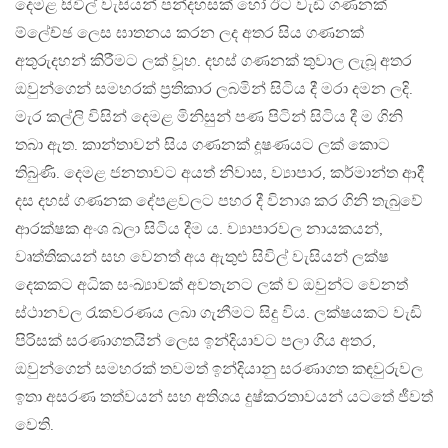
දෙමළ සිවිල් වැසියන් පන්දහසක් හෝ ඊට වැඩි ගණනක්
ම්ලේච්ඡ ලෙස ඝාතනය කරන ලද අතර සිය ගණනක්
අතුරුදහන් කිරීමට ලක් වූහ. දහස් ගණනක් තුවාල ලැබූ අතර
ඔවුන්ගෙන් සමහරක් ප්‍රතිකාර ලබමින් සිටිය දී මරා දමන ලදි.
මැර කල්ලි විසින් දෙමළ මිනිසුන් පණ පිටින් සිටිය දී ම ගිනි
තබා ඇත. කාන්තාවන් සිය ගණනක් දූෂණයට ලක් කොට
තිබුණි. දෙමළ ජනතාවට අයත් නිවාස, ව්‍යාපාර, කර්මාන්ත ආදී
දස දහස් ගණනක දේපළවලට පහර දී විනාශ කර ගිනි තැබුවේ
ආරක්ෂක අංශ බලා සිටිය දීම ය. ව්‍යාපාරවල නායකයන්,
වෘත්තිකයන් සහ වෙනත් අය ඇතුළු සිවිල් වැසියන් ලක්ෂ
දෙකකට අධික සංඛ්‍යාවක් අවතැනට ලක් ව ඔවුන්ට වෙනත්
ස්ථානවල රැකවරණය ලබා ගැනීමට සිදු විය. ලක්ෂයකට වැඩි
පිරිසක් සරණාගතයින් ලෙස ඉන්දියාවට පලා ගිය අතර,
ඔවුන්ගෙන් සමහරක් තවමත් ඉන්දියානු සරණාගත කඳවුරුවල
ඉතා අසරණ තත්වයන් සහ අතිශය දුෂ්කරතාවයන් යටතේ ජීවත්
වෙති.