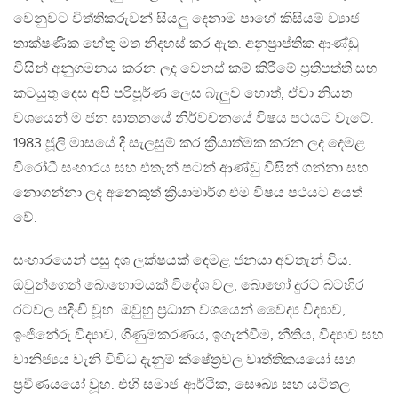
වෙනුවට විත්තිකරුවන් සියලු දෙනාම පාහේ කිසියම් ව්‍යාජ
තාක්ෂණික හේතු මත නිදහස් කර ඇත. අනුප්‍රාප්තික ආණ්ඩු
විසින් අනුගමනය කරන ලද වෙනස් කම් කිරීමේ ප්‍රතිපත්ති සහ
කටයුතු දෙස අපි පරිපූර්ණ ලෙස බැලුව හොත්, ඒවා නියත
වශයෙන් ම ජන ඝාතනයේ නිර්වචනයේ විෂය පථයට වැටේ.
1983 ජූලි මාසයේ දී සැලසුම් කර ක්‍රියාත්මක කරන ලද දෙමළ
විරෝධී සංහාරය සහ එතැන් පටන් ආණ්ඩු විසින් ගන්නා සහ
නොගන්නා ලද අනෙකුත් ක්‍රියාමාර්ග එම විෂය පථයට අයත්
වේ.
සංහාරයෙන් පසු දශ ලක්ෂයක් දෙමළ ජනයා අවතැන් විය.
ඔවුන්ගෙන් බොහොමයක් විදේශ වල, බොහෝ දුරට බටහිර
රටවල පදිංචි වූහ. ඔවුහු ප්‍රධාන වශයෙන් වෛද්‍ය විද්‍යාව,
ඉංජිනේරු විද්‍යාව, ගිණුම්කරණය, ඉගැන්වීම, නීතිය, විද්‍යාව සහ
වානිජ්‍යය වැනි විවිධ දැනුම් ක්ෂේත්‍රවල වෘත්තිකයයෝ සහ
ප්‍රවීණයයෝ වූහ. එහි සමාජ-ආර්ථික, සෞඛ්‍ය සහ යටිතල