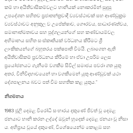
කම් හා අයිතිවාසිකම්වලට හානියක් නොකරමින් සුදුසු
උපදේශන සහිතව ප්‍රජාතන්ත්‍රවාදී ව්‍යවස්ථාවක් සහ ආණ්ඩුක්‍රම
ව්‍යවස්ථාවට අනුකූල ව උපේක්ෂාව, ගෞරවය, සාධාරණත්වය,
සමානාත්මතාවය සහ පුද්ගලයන්ගේ සහ කණ්ඩායම්වල
අභිමානය සහිත සංස්කෘතියක් වර්ධනය කිරීමට ශ්‍රී
ලාංකිකයන්ගේ බහුතරය පක්ෂපාතී වීමයි. ලබාගෙන ඇති
අයිතිවාසිකම් ප්‍රවර්ධනය කිරීමේ හා ඒවා උපරිම ලෙස
ප්‍රයෝජනයට ගැනීමේ වගකීම සිවිල් සමාජය පවරා ගත යුතු
අතර, විනිවිදභාවයෙන් හා වගකීමෙන් යුතු ආණ්ඩුවක් යථා
දේශපාලනය බවට පත් වීම සහතික කළ යුතුය.”
නිගමනය
1983 ජූලි දෙමළ විරෝධී සංහාරය දකුණේ ජීවත් වූ දෙමළ
ජනයාට හානි කරන ලද්දේ ඔවුන් හුදෙක් දෙමළ ජනයා වූ නිසා
ය. අභිප්‍රාය වූයේ දකුණේ, විශේෂයෙන්ම කොළඹ සහ