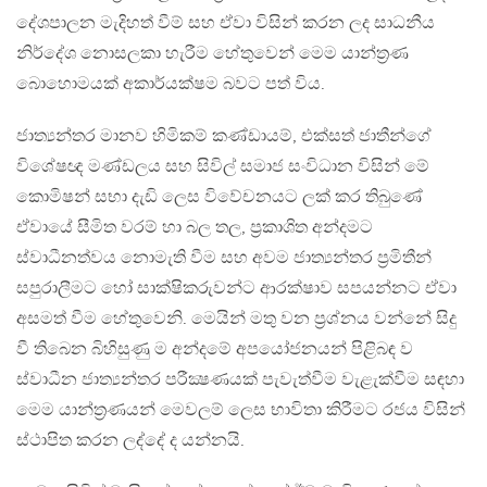
දේශපාලන මැදිහත් වීම් සහ ඒවා විසින් කරන ලද සාධනීය
නිර්දේශ නොසලකා හැරීම හේතුවෙන් මෙම යාන්ත්‍රණ
බොහොමයක් අකාර්යක්ෂම බවට පත් විය.
ජාත්‍යන්තර මානව හිමිකම් කණ්ඩායම්, එක්සත් ජාතීන්ගේ
විශේෂඥ මණ්ඩලය සහ සිවිල් සමාජ සංවිධාන විසින් මේ
කොමිෂන් සභා දැඩි ලෙස විවේචනයට ලක් කර තිබුණේ
ඒවායේ සීමිත වරම් හා බල තල, ප්‍රකාශිත අන්දමට
ස්වාධීනත්වය නොමැති වීම සහ අවම ජාත්‍යන්තර ප්‍රමිතීන්
සපුරාලීමට හෝ සාක්ෂිකරුවන්ට ආරක්ෂාව සපයන්නට ඒවා
අසමත් වීම හේතුවෙනි. මෙයින් මතු වන ප්‍රශ්නය වන්නේ සිදු
වී තිබෙන බිහිසුණු ම අන්දමේ අපයෝජනයන් පිළිබඳ ව
ස්වාධීන ජාත්‍යන්තර පරීක්‍ෂණයක් පැවැත්වීම වැළැක්වීම සඳහා
මෙම යාන්ත්‍රණයන් මෙවලම් ලෙස භාවිතා කිරීමට රජය විසින්
ස්ථාපිත කරන ලද්දේ ද යන්නයි.