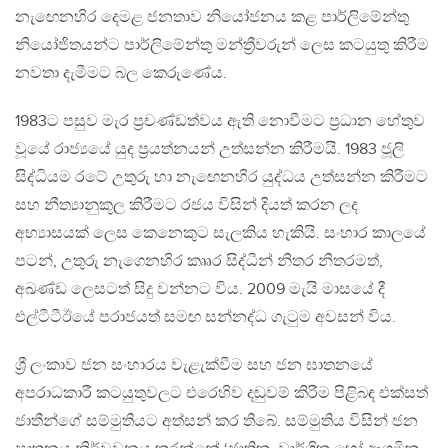
නැඟෙනහිර දෙමළ ජනතාව නියෝජනය කළ පාර්ලිමේන්තු
නියෝජිතයන්ට‍‍‍ පාර්ලිමේන්තු මන්ත්‍රීවරුන් ලෙස කටයුතු කිරීම
නවතා දැමීමට බල කෙරුණේය.
1983ට පසුව මැර ප්‍රචණ්ඩත්වය ඇති නොවීමට ප්‍රධාන හේතුව
වූයේ රාජ්‍යයේ යුද ප්‍රයත්නයන් උත්සන්න කිරීමයි. 1983 ජූලි
සිද්ධියම රටේ උතුරු හා නැඟෙනහිර යුද්ධය උත්සන්න කිරීමට
සහ නීත්‍යානුකූල කිරීමට රජය විසින් දියත් කරන ලද
අභ්‍යාසයක් ලෙස කෙනෙකුට සැලකිය හැකියි. සංහාර කාලයේ
පටන්, උතුරු නැගෙනහිර කෲර සිද්ධීන් නිතර නිතරමත්,
අඛණ්ඩ ලෙසටත් සිදු වන්නට විය. 2009 මැයි මාසයේ දී
එල්ටීටීඊයේ පරාජයත් සමඟ සන්නද්ධ ගැටුම අවසන් විය.
ශ්‍රී ලංකාව ජන සංහාරය වැළැක්වීම සහ ජන ඝාතනයේ
අපරාධකාරී කටයුතුවලට එරෙහිව දඬුවම් කිරීම පිළිබඳ එක්සත්
ජාතීන්ගේ සම්මුතියට අත්සන් කර තිබේ. සම්මුතිය විසින් ජන