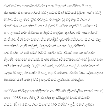
ජයවර්ධන ජනාධිපතිවරයා සහ ඔහුගේ රෙජීමය සිංහල
ජනතාව මත සංහාරයේ වරද පටවමින් සිටියේ වුවද, අන්තවාදී
කොටස්වල මැර ප්‍රහාරවලට ගොදුරු වූ දෙමළ ජනයාට
රැකවරණය දෙන්නට සහ ඔවුන් ව බේරා ගැනීමට බොහෝ
සිංහලයෝ තම ජීවිතය පරදුවට තැබූහ. අන්තගාමී ආකාරයේ
ජාතිකවාදීන් සහ ස්වෝත්තමවාදීන් ප්‍රචණ්ඩත්වයට සහාය පල
කරන්නට ඇති නමුත්, බහුතරයක් දෙනා බල රහිතව
නරඹන්නන් පමණක් බවට පත්ව සිටි බවක් පෙනෙන්නට
තිබුණි. කෙසේ වෙතත්, ජාත්‍යන්තර (විශේෂයෙන් ඉන්දියාව සහ
එහි ජනතාවගේ) බැල්ම යටතේ, රෙජීමය පළමුව සමස්තයක්
ලෙස සිංහල ජනතාව මත ද, පසුව සමහර වාමාංශික දේශපාලන
ආයතනයන් මත ද වරද පැටවීමට උත්සාහ කළේය.
රෙජීමය නිර්-ප්‍රජාතන්ත්‍රීකරණය කිරීමේ ක්‍රියාවලිය නතර කළේ
නැත. 1983 අගෝස්තු 8 වැනිදා ආණ්ඩුක්‍රම ව්‍යවස්ථාවේ
හයවැනි සංශෝධනය සම්මත කර ගන්නා ලදී. රටේ උතුරු