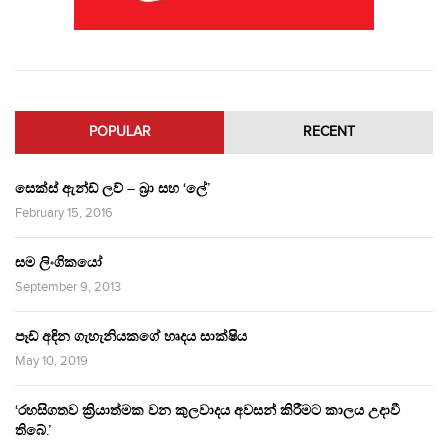
POPULAR
RECENT
සෙක්ස් ඇන්ඩ් ලව් – බ්‍රා සහ ‘ලේ’
February 15, 2016
සම ලිංගිකයෝ
September 9, 2013
පෑඩ් අඳින ගැහැනියකගේ හෘදය සාක්ෂිය
May 10, 2019
‘රහසිගතව ක්‍රියාත්මක වන කුලවාදය අවසන් කිරීමට කාලය උදාවී
තිබේ.’