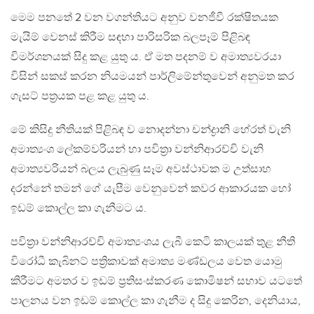
මෙම පනතේ 2 වන වගන්තියට අනුව වනජීවී රක්ෂිතයක
මැයිම් වෙනස් කිරීම සඳහා පාරිසරික බලපෑම් පිළිබඳ
විමර්ශනයක් සිදු කළ යුතු ය. ඒ මත පදනම් ව අමාත්‍යවරයා
විසින් සකස් කරන නියමයන් පාර්ලිමේන්තුවෙන් අනුමත කර
ගැසට් පත්‍රයක පළ කළ යුතු ය.
මේ කිසිදු නීතියක් පිළිබඳ ව නොදන්නා චන්ද්‍රානි හේරත් වැනි
අමාත්‍යංශ ලේකම්වරියන් හා පවිත්‍රා වන්නිආරච්චි වැනි
අමාත්‍යවරියන් බලය ලැබුණු සෑම අවස්ථාවක ම උත්සාහ
දරන්නේ තමන් ගේ යැපීම වෙනුවෙන් කවර ආකාරයක හෝ
ඉඩම් කොල්ල කා ගැනීමට ය.
පවිත්‍රා වන්නිආරච්චි අමාත්‍යංශය ලැබී කෙටි කාලයක් තුළ නීති
විරෝධී කැබිනට් පත්‍රිකාවක් අමාත්‍ය මණ්ඩලය වෙත යොමු
කිරීමට අමතර ව ඉඩම් ප්‍රතිසංස්කරණ කොමිෂන් සභාව යටතේ
පාලනය වන ඉඩම් කොල්ල කා ගැනීම ද සිදු කෙරින, දෙනියාය,