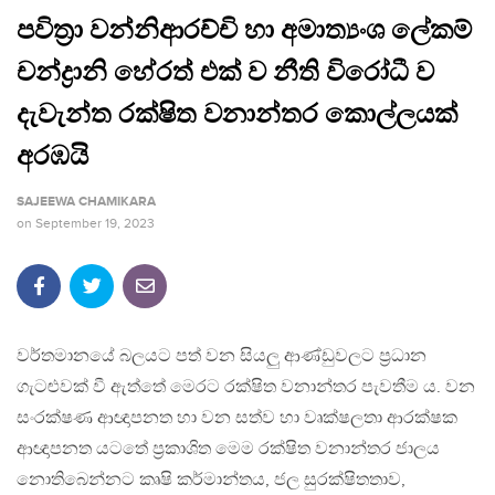
පවිත්‍රා වන්නිආරච්චි හා අමාත්‍යංශ ලේකම්
චන්ද්‍රානි හේරත් එක් ව නීති විරෝධී ව
දැවැන්ත රක්ෂිත වනාන්තර කොල්ලයක්
අරඹයි
SAJEEWA CHAMIKARA
on
September 19, 2023
වර්තමානයේ බලයට පත් වන සියලු ආණ්ඩුවලට ප්‍රධාන
ගැටළුවක් වී ඇත්තේ මෙරට රක්ෂිත වනාන්තර පැවතීම ය. වන
සංරක්ෂණ ආඥාපනත හා වන සත්ව හා වෘක්ෂලතා ආරක්ෂක
ආඥාපනත යටතේ ප්‍රකාශිත මෙම රක්ෂිත වනාන්තර ජාලය
නොතිබෙන්නට කෘෂි කර්මාන්තය, ජල සුරක්ෂිතතාව,