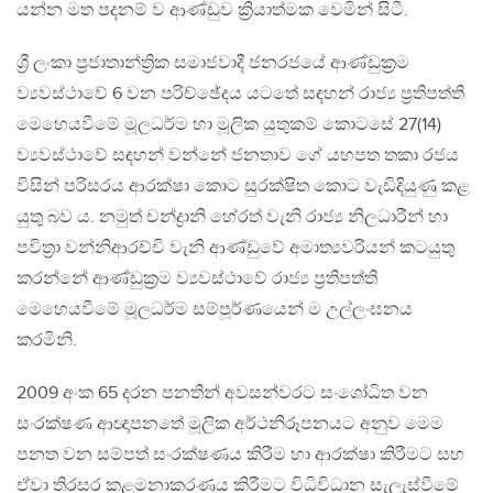
යන්න මත පදනම් ව ආණ්ඩුව ක්‍රියාත්මක වෙමින් සිටී.
ශ්‍රී ලංකා ප්‍රජාතාන්ත්‍රික සමාජවාදී ජනරජයේ ආණ්ඩුක්‍රම
ව්‍යවස්ථාවේ 6 වන පරිච්ඡේදය යටතේ සඳහන් රාජ්‍ය ප්‍රතිපත්ති
මෙහෙයවීමේ මූලධර්ම හා මූලික යුතුකම් කොටසේ 27(14)
ව්‍යවස්ථාවේ සඳහන් වන්නේ ජනතාව ගේ යහපත තකා රජය
විසින් පරිසරය ආරක්ෂා කොට සුරක්ෂිත කොට වැඩිදියුණු කළ
යුතු බව ය. නමුත් චන්ද්‍රානි හේරත් වැනි රාජ්‍ය නිලධාරීන් හා
පවිත්‍රා වන්නිආරච්චි වැනි ආණ්ඩුවේ අමාත්‍යවරියන් කටයුතු
කරන්නේ ආණ්ඩුක්‍රම ව්‍යවස්ථාවේ රාජ්‍ය ප්‍රතිපත්ති
මෙහෙයවීමේ මූලධර්ම සම්පූර්ණයෙන් ම උල්ලංඝනය
කරමිනි.
2009 අංක 65 දරන පනතින් අවසන්වරට සංශෝධිත වන
සංරක්ෂණ ආඥාපනතේ මූලික අර්ථනිරූපනයට අනුව මෙම
පනත වන සම්පත් සංරක්ෂණය කිරීම හා ආරක්ෂා කිරීමට සහ
ඒවා තිරසර කළමනාකරණය කිරීමට විධිවිධාන සැලැස්වීමේ