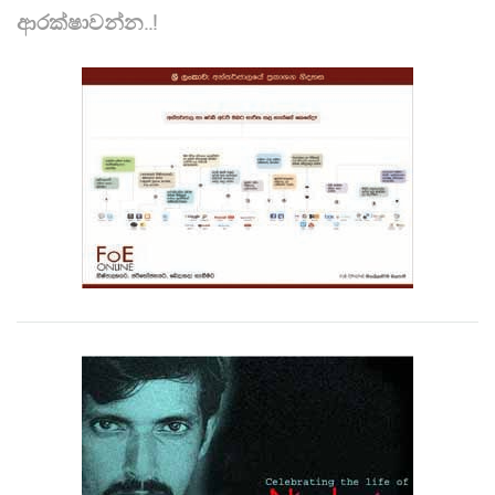
ආරක්ෂාවන්න..!