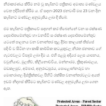
නිරාකරණය කිරීම නම් වූ කැබිනට් පත්‍රිකාව අමාත්‍ය මණ්ඩලය
වෙත ඉදිරිපත් කිරීම ය. ඒ සඳහා 2023 ජනවාරි මස 23 වන දින
කැබිනට් මණ්ඩල අනුමැතිය ලබා දී තිබේ.
එම කැබිනට් පත්‍රිකාවේ සඳහන් කර තිබෙන්නේ වන සංරක්ෂණ
දෙපාර්තමේන්තුව හා වනජීවී සංරක්ෂණ දෙපාර්තමේන්තුව
යටතේ පාලනය වන වනාන්තර තුළ දීර්ඝ කාලයක් තිස්සේ
පදිංචි ව සිටින හා කෘෂි කාර්මික කටයුතුවල නිරත ජනතාව ගේ
ගැටළුවලට විසදුම් ලබා දීම ය. එහි පළමු අදියර ලෙස යාපනය,
වවුනියාව, මුලතිව්, කිලිනොච්චිය, මන්නාරම, ත්‍රිකුණාමලය,
මඩකලපුව, අම්පාර, අනුරාධපුරය, පොළොන්නරුව හා
මොනරාගල දිස්ත්‍රික්කවල පිහිටි රක්ෂිත වනාන්තරවලට අයත්
ඉඩම් නිදහස් කිරීමට කැබිනට් මණ්ඩල අනුමැතිය ලබා ගෙන
ඇත.