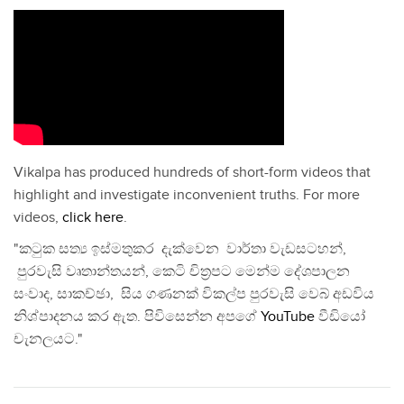
Vikalpa has produced hundreds of short-form videos that
highlight and investigate inconvenient truths. For more
videos,
click here
.
"කටුක සත්‍ය ඉස්මතුකර දැක්වෙන වාර්තා වැඩසටහන්,
පුරවැසි වෘතාන්තයන්, කෙටි චිත්‍රපට මෙන්ම දේශපාලන
සංවාද, සාකච්ඡා, සිය ගණනක් විකල්ප පුරවැසි වෙබ් අඩවිය
නිශ්පාදනය කර ඇත. පිවිසෙන්න අපගේ
YouTube
වීඩියෝ
චැනලයට."