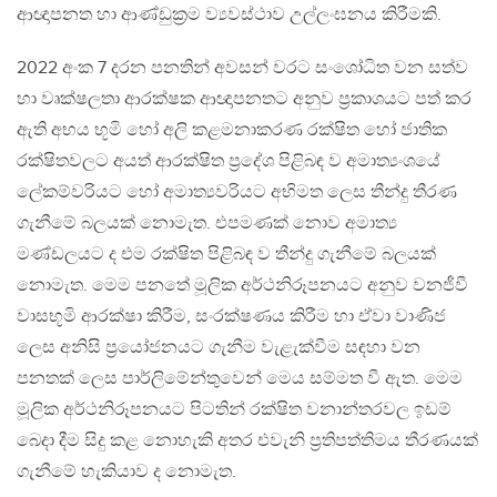
ආඥාපනත හා ආණ්ඩුක්‍රම ව්‍යවස්ථාව උල්ලංඝනය කිරීමකි.
2022 අංක 7 දරන පනතින් අවසන් වරට සංශෝධිත වන සත්ව
හා වෘක්ෂලතා ආරක්ෂක ආඥාපනතට අනුව ප්‍රකාශයට පත් කර
ඇති අභය භූමි හෝ අලි කළමනාකරණ රක්ෂිත හෝ ජාතික
රක්ෂිතවලට අයත් ආරක්ෂිත ප්‍රදේශ පිළිබඳ ව අමාත්‍යංශයේ
ලේකම්වරියට හෝ අමාත්‍යවරියට අභිමත ලෙස තීන්දු තීරණ
ගැනීමේ බලයක් නොමැත. එපමණක් නොව අමාත්‍ය
මණ්ඩලයට ද එම රක්ෂිත පිළිබඳ ව තීන්දු ගැනීමේ බලයක්
නොමැත. මෙම පනතේ මූලික අර්ථනිරූපනයට අනුව වනජීවී
වාසභූමි ආරක්ෂා කිරීම, සංරක්ෂණය කිරීම හා ඒවා වාණිජ
ලෙස අනිසි ප්‍රයෝජනයට ගැනීම වැළැක්වීම සඳහා වන
පනතක් ලෙස පාර්ලිමේන්තුවෙන් මෙය සම්මත වී ඇත. මෙම
මූලික අර්ථනිරූපනයට පිටතින් රක්ෂිත වනාන්තරවල ඉඩම්
බෙදා දීම සිදු කළ නොහැකි අතර එවැනි ප්‍රතිපත්තිමය තීරණයක්
ගැනීමේ හැකියාව ද නොමැත.