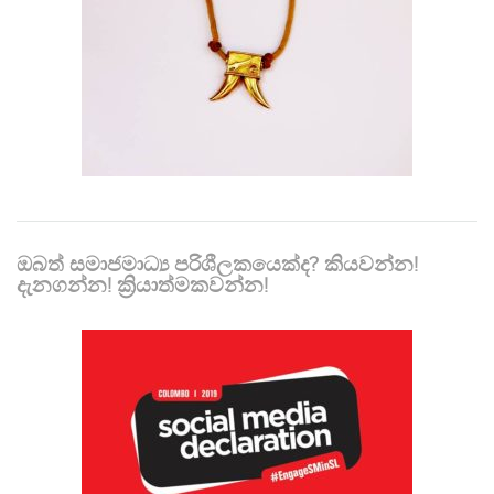
ඔබත් සමාජමාධ්‍ය පරිශීලකයෙක්ද? කියවන්න!
දැනගන්න! ක්‍රියාත්මකවන්න!