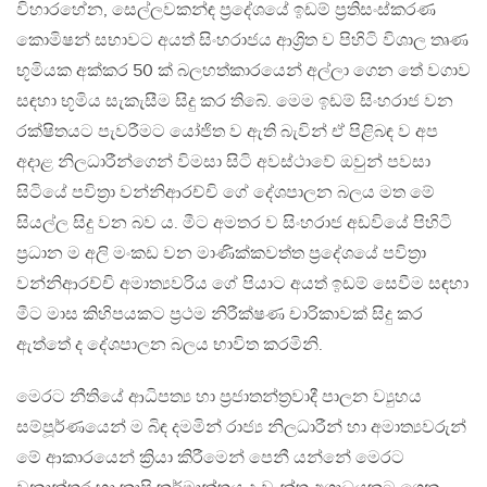
විහාරහේන, සෙල්ලවකන්ඳ ප්‍රදේශයේ ඉඩම් ප්‍රතිසංස්කරණ
කොමිෂන් සභාවට අයත් සිංහරාජය ආශ්‍රිත ව පිහිටි විශාල තෘණ
භූමියක අක්කර 50 ක් බලහත්කාරයෙන් අල්ලා ගෙන තේ වගාව
සඳහා භූමිය සැකැසීම සිදු කර තිබේ. මෙම ඉඩම් සිංහරාජ වන
රක්ෂිතයට පැවරීමට යෝජිත ව ඇති බැවින් ඒ පිළිබඳ ව අප
අදාළ නිලධාරීන්ගෙන් විමසා සිටි අවස්ථාවේ ඔවුන් පවසා
සිටියේ පවිත්‍රා වන්නිආරච්චි ගේ දේශපාලන බලය මත මේ
සියල්ල සිදු වන බව ය. මීට අමතර ව සිංහරාජ අඩවියේ පිහිටි
ප්‍රධාන ම අලි මංකඩ වන මාණික්කවත්ත ප්‍රදේශයේ පවිත්‍රා
වන්නිආරච්චි අමාත්‍යවරිය ගේ පියාට අයත් ඉඩම් සෙවීම සඳහා
මීට මාස කිහිපයකට ප්‍රථම නිරීක්ෂණ චාරිකාවක් සිදු කර
ඇත්තේ ද දේශපාලන බලය භාවිත කරමිනි.
මෙරට නීතියේ ආධිපත්‍ය හා ප්‍රජාතන්ත්‍රවාදී පාලන ව්‍යුහය
සම්පූර්ණයෙන් ම බිඳ දමමින් රාජ්‍ය නිලධාරීන් හා අමාත්‍යවරුන්
මේ ආකාරයෙන් ක්‍රියා කිරීමෙන් පෙනී යන්නේ මෙරට