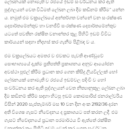
ලේඛනයක් නොමැති ව රජයේ ඉඩම් සංවර්ධනය කර ඇති
පුද්ගලයන් වෙත විධිමත් ලේඛන ලබා දීම කඩිනම් කිරීම” යන්න
ය. නමුත් එම චක්‍රලේඛයේ අන්තර්ගත වන්නේ වන සංරක්ෂණ
දෙපාර්තමේන්තුව හා වනජීවී සංරක්ෂණ දෙපාර්තමේන්තුව
යටතේ පවතින රක්ෂිත වනාන්තර තුළ පිහිටි ඉඩම් විවිධ
කාර්යයන් සඳහා නිදහස් කර ගැනීම පිළිබඳ ව ය.
එම චක්‍රලේඛයට අමතර ව එවකට පැවති ආණ්ඩුවේ
සෞභාග්‍යයේ දැක්ම ප්‍රතිපත්ති ප්‍රකාශනය අනුව ආයෝජන
අවස්ථා පුළුල් කිරීම ප්‍රධාන කර ගෙන කිසිදු ලියවිල්ලක් හෝ
ලේඛනයක් නොමැති ව රජයේ ඉඩම්වල පදිංචි ව හෝ
සංවර්ධනය කර ඇති පුද්ගලයන් වෙත නිත්‍යානුකූල ලේඛන ලබා
දීම කඩිනම් කිරීම සඳහා හිටපු ඉඩම් කොමසාරිස් ජනරාල්වරිය
විසින් 2020 සැප්තැම්බර් මස 10 වන දින අංක 2192/36 දරන
අති විශෙෂ ගැසට් නිවේදනය ද ප්‍රකාශයට පත් කරන ලදී. එම
ගැසට් නිවේදනයේ ප්‍රධාන පරමාර්ථය වී ඇත්තේ රක්ෂිත
වනාන්තර තුළ පිහිටි ඉඩම් වෙන් කර ගෙන සංවර්ධන