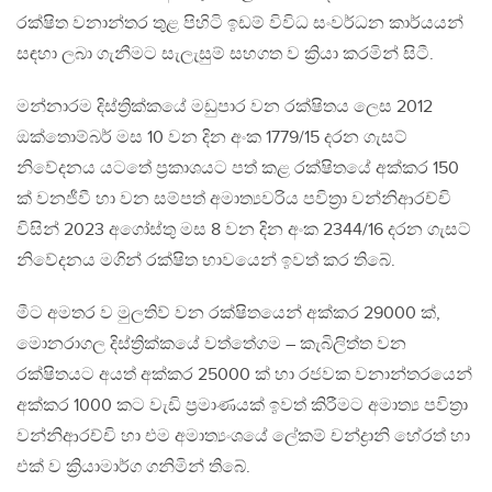
රක්ෂිත වනාන්තර තුළ පිහිටි ඉඩම් විවිධ සංවර්ධන කාර්යයන්
සඳහා ලබා ගැනීමට සැලැසුම් සහගත ව ක්‍රියා කරමින් සිටී.
මන්නාරම දිස්ත්‍රික්කයේ මඩුපාර වන රක්ෂිතය ලෙස 2012
ඔක්තොම්බර් මස 10 වන දින අංක 1779/15 දරන ගැසට්
නිවේදනය යටතේ ප්‍රකාශයට පත් කළ රක්ෂිතයේ අක්කර 150
ක් වනජීවී හා වන සම්පත් අමාත්‍යවරිය පවිත්‍රා වන්නිආරච්චි
විසින් 2023 අගෝස්තු මස 8 වන දින අංක 2344/16 දරන ගැසට්
නිවේදනය මගින් රක්ෂිත භාවයෙන් ඉවත් කර තිබේ.
මීට අමතර ව මුලතිව් වන රක්ෂිතයෙන් අක්කර 29000 ක්,
මොනරාගල දිස්ත්‍රික්කයේ වත්තේගම – කැබිලිත්ත වන
රක්ෂිතයට අයත් අක්කර 25000 ක් හා රජවක වනාන්තරයෙන්
අක්කර 1000 කට වැඩි ප්‍රමාණයක් ඉවත් කිරීමට අමාත්‍ය පවිත්‍රා
වන්නිආරච්චි හා එම අමාත්‍යංශයේ ලේකම් චන්ද්‍රානි හේරත් හා
එක් ව ක්‍රියාමාර්ග ගනිමින් තිබේ.