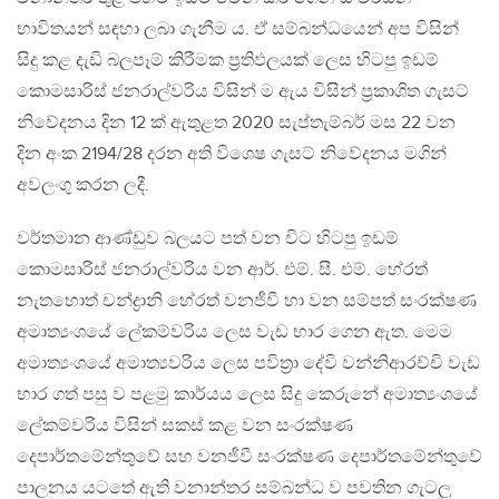
භාවිතයන් සඳහා ලබා ගැනීම ය. ඒ සම්බන්ධයෙන් අප විසින්
සිදු කළ දැඩි බලපෑම් කිරීමක ප්‍රතිඵලයක් ලෙස හිටපු ඉඩම්
කොමසාරිස් ජනරාල්වරිය විසින් ම ඇය විසින් ප්‍රකාශිත ගැසට්
නිවේදනය දින 12 ක් ඇතුළත 2020 සැප්තැම්බර් මස 22 වන
දින අංක 2194/28 දරන අති විශෙෂ ගැසට් නිවේදනය මගින්
අවලංගු කරන ලදී.
වර්තමාන ආණ්ඩුව බලයට පත් වන විට හිටපු ඉඩම්
කොමසාරිස් ජනරාල්වරිය වන ආර්. එම්. සී. එම්. හේරත්
නැතහොත් චන්ද්‍රානි හේරත් වනජීවී හා වන සම්පත් සංරක්ෂණ
අමාත්‍යංශයේ ලේකම්වරිය ලෙස වැඩ භාර ගෙන ඇත. මෙම
අමාත්‍යංශයේ අමාත්‍යවරිය ලෙස පවිත්‍රා දේවි වන්නිආරච්චි වැඩ
භාර ගත් පසු ව පළමු කාර්යය ලෙස සිදු කෙරුනේ අමාත්‍යංශයේ
ලේකම්වරිය විසින් සකස් කළ වන සංරක්ෂණ
දෙපාර්තමේන්තුවේ සහ වනජීවී සංරක්ෂණ දෙපාර්තමේන්තුවේ
පාලනය යටතේ ඇති වනාන්තර සම්බන්ධ ව පවතින ගැටලු