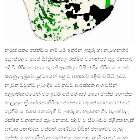
නමුත් සත්‍ය තත්ත්වය නම් මේ අතුරින් උතුරු හා නැගෙනහිර
පළාත්වලට අයත් දිස්ත්‍රික්කවල රක්ෂිත වනාන්තර තුළ ජනතාව
පදිංචි කිරීම එවකට පැවති ආණ්ඩුව විසින් සිදු කිරීම ය. එසේ
කරනු ලැබුවේ යුද්ධයෙන් පසු ව ජනතාව පදිංචි ව සිටි ඉඩම්
නැවත ඔවුන්ට ලබා දීම වෙනුවට ආරක්ෂක අංශ විසින්
බලහත්කාරයෙන් එම ඉඩම් අත් පත් කර ගෙන ජාතික භෞතික
සැලැසුම ක්‍රියාත්මක කිරීමට ජනතාවට අයත් ඉඩම් වෙන් කර
ගැනීම ය. එසේ නොමැති ව උතුරු හා නැගෙනහිර පළාත්වල
රක්ෂිත වනාන්තර තුළ ජනතාව පදිංචි ව සිටි බවට පිළිගත හැකි
සාධක නොමැත. වත්මන් ආණ්ඩුව විසින් ජනතාවට සැබෑ
තත්ත්වය සඟවමින් අවතැන් කළ ජනතාව දඩමීමා කර ගෙන