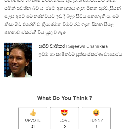
වනාන්තර හා කෘෂි කර්මාන්තය දැවැන්ත අගාධයකට ගෙන
යමින් පවතින බව ය. රටේ අනාගතය ගැන සිතන පුරවැසියන්
ලෙස අපට මේ තත්ත්වයට ඉඩ දී බලා සිටිය නොහැකි ය. මේ
නිසා මීට එරෙහි ව ක්‍රියාත්මක වීමට රට ගැන සිතන සියලු
ජනතාව ඒකරාශී විය යුතු ව ඇත.
සජීව චාමිකර
| Sajeewa Chamikara
ඉඩම් හා කෘෂිකර්ම ප්‍රතිසංස්කරණ ව්‍යාපාරය
What Do You Think ?
UPVOTE
LOVE
FUNNY
21
0
1