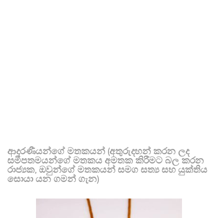
ආදරණීයන්ගේ මතකයන් (අතුරුදහන් කරන ලද
සමීපතමයන්ගේ මතකය අමතක කිරීමට බල කරන
රාජ්‍යක, ඔවුන්ගේ මතකයන් සමග සත්‍ය සහ යුක්තිය
සොයා යන ගමන් ගැන)