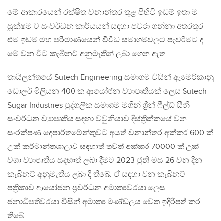
මේ ආකාරයෙන් රක්ෂිත වනාන්තර තුළ පිහිටි ඉඩම් ඉතා ම
සූක්ෂම ව සංවර්ධන කාර්යයන් සඳහා පවරා ගන්නා අතරතුර
එම ඉඩම් මහ පරිමාණයෙන් විවිධ සමාගම්වලට පැවරීමට ද
මේ වන විට කැබිනට් අනුමැතීන් ලබා ගෙන ඇත.
තායිලන්තයේ Sutech Engineering සමාගම විසින් ඇමෙරිකානු
ඩොලර් මිලියන 400 ක ආයෝජන ව්‍යාපෘතියක් ලෙස Sutech
Sugar Industries පුද්ගලික සමාගම මගින් ග්‍රීන් ෆීල්ඩ් සීනි
සංවර්ධන ව්‍යාපෘතිය සඳහා වවුනියාව දිස්ත්‍රික්කයේ වන
සංරක්ෂණ දෙපාර්තමේන්තුවට අයත් වනාන්තර අක්කර 600 ක්
උක් කර්මාන්තශාලාව සඳහාත් තවත් අක්කර 70000 ක් උක්
වගා ව්‍යාපෘතිය සඳහාත් ලබා දීමට 2023 ජුනි මස 26 වන දින
කැබිනට් අනුමැතිය ලබා දී තිබේ. ඒ සඳහා වන කැබිනට්
පත්‍රිකාව ආයෝජන ප්‍රවර්ධන අමාත්‍යවරයා ලෙස
ජනාධිපතිවරයා විසින් අමාත්‍ය මණ්ඩලය වෙත ඉදිරිපත් කර
තිබේ.