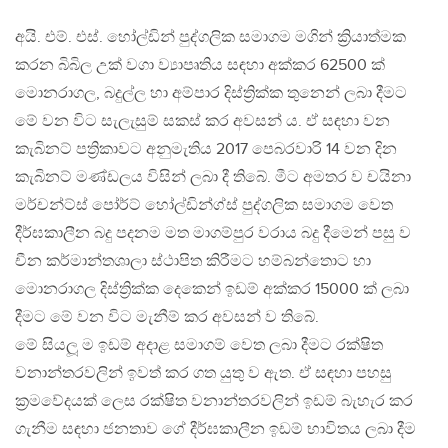
අයි. එම්. එස්. හෝල්ඩින් පුද්ගලික සමාගම මගින් ක්‍රියාත්මක
කරන බිබිල උක් වගා ව්‍යාපෘතිය සඳහා අක්කර 62500 ක්
මොනරාගල, බදුල්ල හා අම්පාර දිස්ත්‍රික්ක තුනෙන් ලබා දීමට
මේ වන විට සැලැසුම් සකස් කර අවසන් ය. ඒ සඳහා වන
කැබිනට් පත්‍රිකාවට අනුමැතිය 2017 පෙබරවාරි 14 වන දින
කැබිනට් මණ්ඩලය විසින් ලබා දී තිබේ. මීට අමතර ව චයිනා
මර්චන්ට්ස් පෝර්ට් හෝල්ඩින්ග්ස් පුද්ගලික සමාගම වෙත
දීර්ඝකාලීන බදු පදනම මත මාගම්පුර වරාය බදු දීමෙන් පසු ව
චීන කර්මාන්තශාලා ස්ථාපිත කිරීමට හම්බන්තොට හා
මොනරාගල දිස්ත්‍රික්ක දෙකෙන් ඉඩම් අක්කර 15000 ක් ලබා
දීමට මේ වන විට මැනීම් කර අවසන් ව තිබේ.
මේ සියලූ ම ඉඩම් අදාළ සමාගම් වෙත ලබා දීමට රක්ෂිත
වනාන්තරවලින් ඉවත් කර ගත යුතු ව ඇත. ඒ සඳහා පහසු
ක්‍රමවේදයක් ලෙස රක්ෂිත වනාන්තරවලින් ඉඩම් බැහැර කර
ගැනීම සඳහා ජනතාව ගේ දීර්ඝකාලීන ඉඩම් භාවිතය ලබා දීම