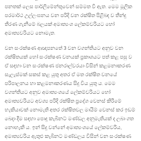
පනතක් ලෙස පාර්ලිමේන්තුවෙන් සම්මත වී ඇත. මෙම මූලික
පරමාර්ථ උල්ලංඝනය වන පරිදි වන රක්ෂිත පිළිබඳ ව තීන්දු
තීරණ ගැනීමේ බලයක් අමාත්‍යංශ ලේකම්වරියට හෝ
අමාත්‍යවරියට නොමැත.
වන සංරක්ෂණ ආඥාපනතේ 3 වන වගන්තියට අනුව වන
රක්ෂිතයක් හෝ සංරක්ෂණ වනයක් ප්‍රකාශයට පත් කළ පසු ව
ඒ සඳහා වන සංරක්ෂණ ජනරාල්වරයා විසින් කළමනාකරණ
සැලැස්මක් සකස් කළ යුතු අතර ඒ මත රක්ෂිත වනයේ
පරිපාලනය හා කළමනාකරණය සිදු විය යුතු ය. මෙම
වගන්තියට අනුව අමාත්‍යංශයේ ලේකම්වරියට හෝ
අමාත්‍යවරියට අවශ්‍ය පරිදි රක්ෂිත ප්‍රදේශ වෙනස් කිරීමේ
හැකියාවක් නොමැති අතර රක්ෂිතවල මායිම් වෙනස් කර ඉඩම්
බෙදා දීම සඳහා පොදු කැබිනට් මණ්ඩල අනුමැතියක් ද ලබා ගත
නොහැකි ය. ඉන් සිදු වන්නේ අමාත්‍යංශයේ ලේකම්වරිය,
අමාත්‍යවරිය ඇතුළු කැබිනට් මණ්ඩලය විසින් වන සංරක්ෂණ