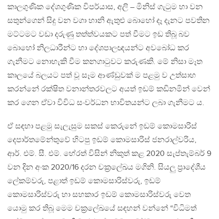
කාලගුණික දේශගුණික විපර්යාස, අලි – මිනිස් ගැටුම හා වන
සතුන්ගෙන් සිදු වන වගා හානි ඇතුළු බොහෝ දෑ දැනට පවතින
මට්ටමට වඩා දරුණු තත්ත්වයකට පත් වීමට ඉඩ තිබූ බව
බොහෝ නිලධාරීන්ට හා දේශපාලඥයන්ට අවබෝධ කර
ගැනීමට නොහැකි වීම කනගාටුවට කරුණකි. මේ නිසා මෑත
කාලයේ බලයට පත් වූ සෑම ආණ්ඩුවක් ම පළමු ව උත්සාහ
කරන්නේ රක්ෂිත වනාන්තරවලට අයත් ඉඩම් කඩිනමින් වෙන්
කර ගෙන ඒවා විවිධ සංවර්ධන භාවිතයන්ට ලබා ගැනීමට ය.
ඒ සඳහා පළමු සැලැසුම සකස් කෙරුනේ ඉඩම් කොමසාරිස්
දෙපාර්තමේන්තුවේ හිටපු ඉඩම් කොමසාරිස් ජනරාල්වරිය,
ආර්. එම්. සී. එම්. හේරත් විසින් නිකුත් කළ 2020 සැප්තැම්බර් 9
වන දින අංක 2020/16 දරන චක්‍රලේඛය මගිනි. සියලු ප්‍රාදේශීය
ලේකම්වරු, පළාත් ඉඩම් කොමසාරිස්වරු, ඉඩම්
කොමසාරිස්වරු හා සහකාර ඉඩම් කොමසාරිස්වරු වෙත
යොමු කර තිබූ මෙම චක්‍රලේඛයේ සඳහන් වන්නේ “විධිමත්