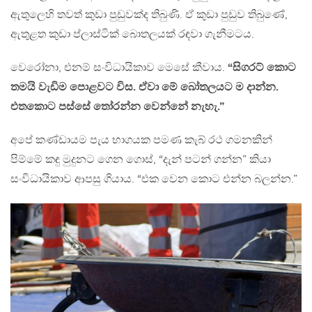
ඇතුලෙහි තවත් කුඩා පුඩුවක්ද තිබුණි. ඒ කුඩා පුඩුව තිබුණේ,
ඇතුළත කුඩා ප්ලාස්ටික් බොතලයක් රඳවා ගැනීමටය.
වෙරෝනා, එනම් සංවිධායිකාව මෙසේ කීවාය.
“සිගරට් කොට
තමයි වැඩිම පොළවට විස. ඒවා මේ බෝතලයට ම දාන්න.
එතකොට පස්සේ තෝරන්න වෙන්නේ නැහැ.”
අපේ කණ්ඩායම පැය භාගයක පමණ කැබ් රථ ගමනකින්
පිම්මේ කඳු මුදුනට ගෙන ගොස්, “දැන් පටන් ගන්න” කියා
සංවිධායිකාව ආපසු ගියාය. “එක වෙන කොට එන්න බලන්න.”