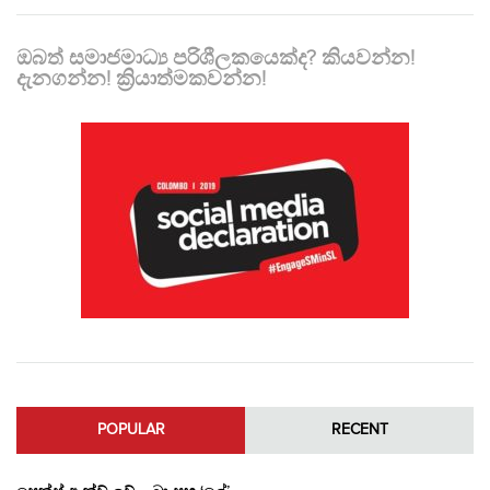
ඔබත් සමාජමාධ්‍ය පරිශීලකයෙක්ද? කියවන්න!
දැනගන්න! ක්‍රියාත්මකවන්න!
POPULAR
RECENT