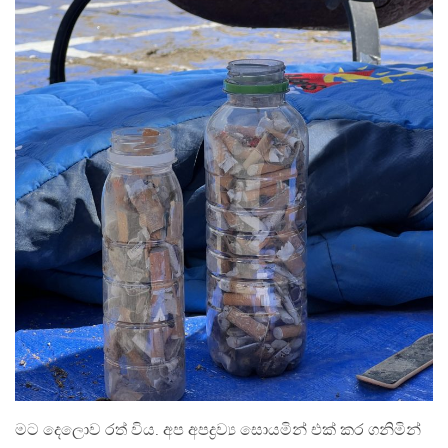
මට දෙලොව රත් විය. අප අපද්‍රව්‍ය සොයමින් එක් කර ගනිමින්