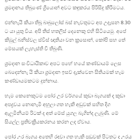
ශ්‍රමදානය තිබු‍ණේ ග්‍රියොන් අවට කඳුකරය පිරිසිදු කිරීමටය.
එන්නැයි කියා තිබූ බාබුලෝස් බස් නැවතුමට අප උදෑසන 8.30
ට යා යුතු විය. අපි තිස් හතලිස් දෙනෙකු එහි සිටියෙමු. අපේ
කිඹුල් බනිස්වල ස්විස් ඥාතියා වන ක්‍රසොන්, කෝපි සහ තේ
මේසයක් ලැහැස්ති වී තිබුණි.
ශ්‍රමදාන සංවිධායිකාව අපට පහේ හයේ කණ්ඩායම් ලෙස
බෙදෙන්නැ යි කියා ශ්‍රමදාන ඉසව් දැක්වෙන සිතියමක් හැම
කණ්ඩායමකටම දුන්නාය.
හැම කෙනෙකුටම පෝර උර වර්ගයේ කුඩා බෑගයක් ද කුඩා
අපද්‍රවය නොනැමී අහුලා ගත හැකි අඩුවක් සහිත දිග
ඇලුමීනියම් රිටක් ද අත් මේස් යුගල බැගින්ද ලැබුණි. මේ
සියල්ල ප්‍රතිචක්‍රීයකරනය කරන ලද ඒවාය.
පෝර උර බෑගය අතෙහි රඳවා ගත හැකි පුඩුවක් පිටතට ද උරය