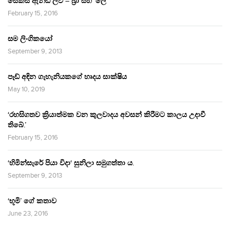
සෙක්ස් ඇන්ඩ් ලව් – බ්‍රා සහ ‘ලේ’
February 15, 2016
සම ලිංගිකයෝ
September 9, 2013
පෑඩ් අඳින ගැහැනියකගේ හෘදය සාක්ෂිය
May 10, 2019
‘රහසිගතව ක්‍රියාත්මක වන කුලවාදය අවසන් කිරීමට කාලය උදාවී
තිබේ.’
February 15, 2016
‘හිමින්සැරේ පියා විදා‘ සුනිලා සමුගත්තා ය.
September 9, 2013
‘භූමි’ ගේ කතාව
June 23, 2016