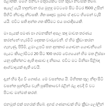
පළාතකි. මගේ ජිනීවා මිතුරියකට එහි කුඩා නිවසක් තිබේ.
ෂැලේ යැයි හඳුන්වන එය මුහුදු මට්ටමේ සිට මීටර 1500 උසින්
පිහිටි නිවාඩු නිවසකි. ශීත ඍතුව පුරාම ඒ අවට හිමෙන් වැසී
යයි. එවිට සති අන්ත ගත කිරීමට එය පාරාදීසයකි.
මා පැයක් පමණ පා ගමනකින් අසල කඳු මාවත තරණය
කරන්නේ හැරමිටි දෙකක වාරුවෙනි. ඒ හිම ක්‍රිඩා කරන
ගැහැණු, පිරිමි, ළමා ළපටි සහ දඟකාර යෞවන යෞවනියෝ
පැයට කිලෝමීටර 20 සිට 100 තරම් වේගයෙන් හිම මත ලිස්සා
යනු දකින්නට ඇති ආසාව ද නිසාය. එවිට මට මිනිසා පිළිබඳ
ආශ්වාදයක් ඇති වෙයි.
දැන් හිම දිය වී ගොස්ය. මේ වසන්තය යි. මිහිතක තුල නිදා සිටි
වසන්ත සුන්දරිය වැනි පුෂ්පිකාවෝ රළින් රළ අවදි වී වට
පිටාව මන්මත් කරත්.
එනමුත් එක් පහරක් තිබේ. දහස් ගණනාවක් හිම ක්‍රීඩා ලෝලීන්