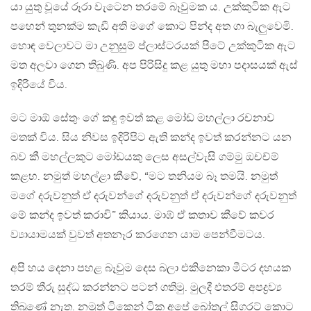
යා යුතු වූයේ රූරා වැටෙන තරමේ බෑවුමක ය. උක්කුටික ඇට
පහෙන් තුනක්ම කැඩී අති මගේ කොට පින්ද අත ගා බැලුවෙමි.
හොඳ වෙලාවට මා උනුසුම් ප්ලාස්ටරයක් පිටේ උක්කුටික ඇට
මත අලවා ගෙන තිබුණි. අප පිරිසිදු කළ යුතු මහා පදාසයක් ඇස්
ඉදිරියේ විය.
මට මාඕ සේතුං ගේ කඳු ඉවත් කළ මෝඩ මහල්ලා රචනාව
මතක් විය. සිය නිවස ඉදිරිපිට ඇති කන්ද ඉවත් කරන්නට යන
බව කී මහල්ලකුට මෝඩයකු ලෙස අසල්වැසි ගම්මු ඔචච්ම්
කළහ. නමුත් මහල්ළා කීවේ, “මට තනියම බෑ තමයි. නමුත්
මගේ දරුවනුත් ඒ දරුවන්ගේ දරුවනුත් ඒ දරුවන්ගේ දරුවනුත්
මේ කන්ද ඉවත් කරාවි” කියාය. මාඹ් ඒ කතාව කීවේ කවර
ව්‍යායාමයක් වුවත් අතනෑර කරගෙන යාම පෙන්වීමටය.
අපි හය දෙනා පහළ බෑවුම දෙස බලා එකිනෙකා මීටර දහයක
තරම් තීරු සුද්ධ කරන්නට පටන් ගතිමු. මුලදී එතරම් අපද්‍රව්‍ය
තිබුණේ නැත. නමුත් ටිකෙන් ටික අපේ බෝතල් සිගරට් කොට