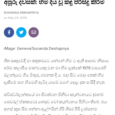
අපූරු දවසක්: හිම දිය වූ කඳු පිරිසිදු කිරීම
SUNANDA DESHAPRIYA
on
May 24, 2025
iMage: Geneva/Sunanda Deshapriya
ශීත ඍතුවේදී මා කඳුකරයට යන්නේ හිම ට ඇති ආසාව නිසාය.
ඝර්ම කලාපීය මානවයකු වන මා හිම දැක්කේ 1979 වසරෙහි
ඕලන්දයට ගිය මිතුරු ගමනක දී ය. එදා සිට මෙදා තෙක් හිම
දැකීමේ සහ හිමෙහි ඇවිද යාමේ මගේ දොළ දුක සංසිදී නැත.
ස්විස්ටර්ලන්තයේ මා ජීවත්වන ජීනීවා කැන්ටනයට (එනම්
පෙඩරල් ඒකකයට) යාබදව වෝ කැන්ටනය පිහිටා තිබේ. එය
අහස් කුස සිප ගන්නා ඇල්ෆයින් ගිරි ශීඛර පිරී ලස්සනම