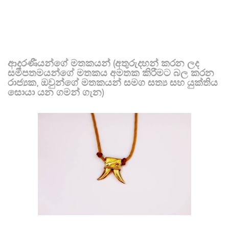
ආදරණීයන්ගේ මතකයන් (අතුරුදහන් කරන ලද
සමීපතමයන්ගේ මතකය අමතක කිරීමට බල කරන
රාජ්‍යක, ඔවුන්ගේ මතකයන් සමග සත්‍ය සහ යුක්තිය
සොයා යන ගමන් ගැන)