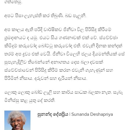
ගත්තෙමු.
අපට පීසා ලැහැස්ති කර තිබුණි. බඩ පැලුනි.
අප කාලය ඇති පරිදි වාර්ෂිකව ජිනීවා විල පිරිසිදු කිරීමේ
ශ්‍රමදානයට ද යමු. එයට සිය ගණනාවක් එක් වේ. ස්වේච්ඡා
කිමිදුම් කරුවෝද බෝට්ටු කරුවෝද එති. එවැනි දිනක කන්දක්
තරම් අප ද්‍රව්‍ය එක් වෙයි. ජීනීවා විලෙහි ජලය දියමන්තියක් සේ
සුපැහැදිලිව තිබෙන්නේ අනාගතය දෙස බලා දවසක්
ස්වේච්ඡාවෙන් පිරිසිදු කිරීම් කරන එවැනි ගැහැණුන් සහ
පිරිමින් නිසාය. දරුවන් සහ දැරියන් නිසාය.
ලොකු ලොකු බෝඩ් ලෑලි සහ කාර්ය සාධක බලකා නැත. සැබෑ
මිනිස්සු කළ යුතු දේ කරති.
සුනන්ද දේශප්‍රිය
| Sunanda Deshapriya