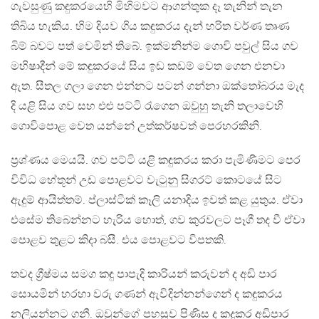
ගැවසුණු කඳුකරයෙහි මිහිමවට ආගන්තුක දෑ තැනින් තැන
තිබිය හැකිය. හිම දියව ගිය කඳුකරය දැන් හරිත වර්ණ තෘණ
බිම් බවට පත් වෙමින් තිබේ. ඉක්මනින්ම ගොවි පවුල් සිය ගව
මහිෂාදීන් මේ කඳුකරයේ සිය ඉඩ කඩම් වෙත ගෙන එනවා
ඇත. සීතල ගලා ගෙන එන්නට පටන් ගන්නා ඔක්තෝබරය මැද
දි යළි සිය ගව සහ එළු පට්ටි රැගෙන ඔවුහු තැනි තලාවෙහි
ගොවිපොළ වෙත යන්නේ උත්කර්ෂවත් පෙරහරකිනි.
ප්‍රශ්ණය මෙයයි. ගව පට්ටි යළි කඳුකරය කරා පැමිණීමට පෙර
විවිධ හේතූන් උඩ පොළවට වැටුනු සිගරට් කොටයේ සිට
ඇදුම් ආයිත්තම්. ප්ලාස්ටික් කෑලි යනාදිය ඉවත් කළ යුතුය. ඒවා
එසේම තිබෙන්නට හැරිය හොත්, ගව කුරවලට පෑගී තද වී ඒවා
පොළව තුළට කිදා බසී. එය පොළවට විපතකි.
තවද ග්‍රීෂ්මය සමග කඳු පාපැදි කාරියන් කරුවන් ද අඩි පාර
සොයමින් හරහා වරු ගණන් ඇවිදින්නන්ගෙන් ද කඳුකරය
නලියන්නට ගනී. ඔවුන්ගේ පහසුව පිණිස ද කදුකර අඩිපාර