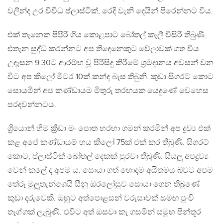
වලින්ද උර විවිධ ප්ලාස්ටික්, රෙදි වැනි දෙයින් පිරෙන්නට විය.
එක් තැනෙක පිපීරී ගිය කොළපාට බෝතල් කෑලී විසිරී තිබුණි.
එතැන සුද්ධ කරන්නට අප තිදෙනෙකුට වේලාවක් ගත විය.
උදෑසන 9.30ට ආරම්භ වූ පිරිසිදු කිරීමේ ශ්‍රමදානය අවසන් වන
විට අප කිලෝ මීටර 10ක් කන්ද බැස තිබුනි. කුඩා සිගරට් කොට
සොයමින් අප කණ්ඩායම මිතුරු තරඟයක යෙදුණේ වෙහෙස
පරදවන්නටය.
ග්‍රියොන් හිම ක්‍රීඩා මං පොත හරහා ගමන් කරමින් අප ද්‍රව්‍ය එක්
කළ අපේ කණ්ඩායම් හය කිලෝ 75ක් එක් කර තිබුණි. සිගරට්
කොට, ප්ලාස්ටික් බෝතල් දෙකක් පුරවා තිබුණි. සියලු අපද්‍රව්‍ය
වෙන් කලේ ද අපම ය. සොයා ගත් හොදම අයිතමය බවට අපම
තේරූ මුලුතැන්ගෙයි සීනු ඔරලෝසුව සොයා ගෙන තිබුණේ
කුඩා දරුවෙකි. ඔහුට අත්පොළසන් වරුසාවක් සමඟ පුංචි
තෑග්ගක් ලැබුණි. එවිට අත් ඔසවා කැ ගසමින් සමූහ පින්තූර