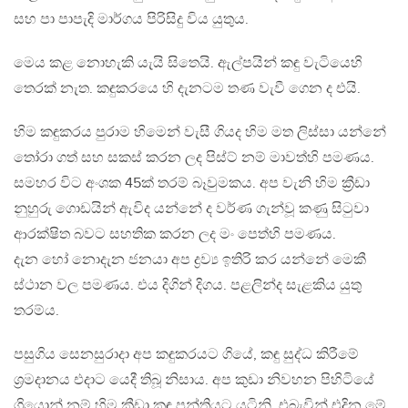
සහ පා පාපැදි මාර්ගය පිරිසිදු විය යුතුය.
මෙය කළ නොහැකි යැයි සිතෙයි. ඇල්පයින් කඳු වැටියෙහි
තෙරක් නැත. කඳුකරයෙ හි දැනටම තණ වැවී ගෙන ද එයි.
හිම කඳුකරය පුරාම හිමෙන් වැසී ගියද හිම මත ලිස්සා යන්නේ
තෝරා ගත් සහ සකස් කරන ලද පිස්ට් නම් මාවත්හි පමණය.
සමහර විට අංශක 45ක් තරම් බෑවුමකය. අප වැනි හිම ක්‍රීඩා
නුහුරු ගොඩයින් ඇවිද යන්නේ ද වර්ණ ගැන්වූ කණු සිටුවා
ආරක්ෂිත බවට සහතික කරන ලද මං පෙත්හි පමණය.
දැන හෝ නොදැන ජනයා අප ද්‍රව්‍ය ඉතිරි කර යන්නේ මෙකී
ස්ථාන වල පමණය. එය දිගින් දිගය. පළලින්ද සැළකිය යුතු
තරම්ය.
පසුගිය සෙනසුරාදා අප කඳුකරයට ගියේ, කඳු සුද්ධ කිරීමේ
ශ්‍රමදානය එදාට යෙදී තිබූ නිසාය. අප කුඩා නිවහන පිහිටියේ
ග්‍රියොන් නම් හිම ක්‍රීඩා කඳු පන්තියට යටිනි. එබැවින් එදින මේ