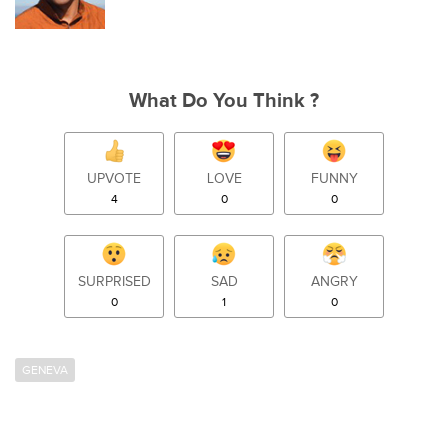
What Do You Think ?
UPVOTE
LOVE
FUNNY
4
0
0
SURPRISED
SAD
ANGRY
0
1
0
GENEVA