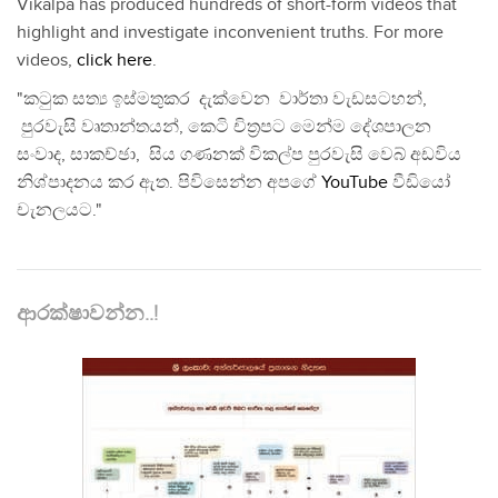
Vikalpa has produced hundreds of short-form videos that
highlight and investigate inconvenient truths. For more
videos,
click here
.
"කටුක සත්‍ය ඉස්මතුකර දැක්වෙන වාර්තා වැඩසටහන්,
පුරවැසි වෘතාන්තයන්, කෙටි චිත්‍රපට මෙන්ම දේශපාලන
සංවාද, සාකච්ඡා, සිය ගණනක් විකල්ප පුරවැසි වෙබ් අඩවිය
නිශ්පාදනය කර ඇත. පිවිසෙන්න අපගේ
YouTube
වීඩියෝ
චැනලයට."
ආරක්ෂාවන්න..!