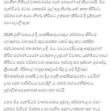
පවතින භීතියේ වාතාවරණය ගැන බොහෝ දේ කියා පායි. බිය
ගැන්වීමේ රටාව කෙතරම් මුල් ඇද තිබේද යත්, කතා කිරීමට
එඩිතර වන අයව නිහඬ කිරීමට උත්සාහ කිරීමේ දී චූදිතයන්
පවා පැටලී ඇත.
2025 ජුනි මාසයේ දී, සාක්ෂිකරුවෙකුට තර්ජනය කිරීමේ
චෝදනාව මත ෂම්මි කුමාරරත්න කෙටි කලකට රක්ෂිත
බන්ධනාගාර ගත කරන ලදී. එය, මාධ්‍යවේදියෙකු අතුරුදහන්
කිරීම සම්බන්ධයෙන් චෝදනා ලැබූවන් විවෘතව යුක්තියට බාධා
කිරීමට තරම් එඩිතර වන ආකාරය ඉස්මතු කර දක්වන මුරණ්ඩු
ක්‍රියාවකි. ගිරිතලේ හමුදා කඳවුරේ සිදු වූ දේ පිළිබඳව
තීරණාත්මක සාක්ෂි ලබා දිය හැකි සාක්ෂිකරුවන්ට මෙයින්
ලබා දෙන පණිවිඩය පැහැදිලි ය. එනම් සහයෝගීතාවය
පුද්ගලික අවදානමක් සමඟ එන බවයි.
මෙම බිය ගැන්වීමේ වාතාවරණය පුද්ගල තර්ජනවලට වඩා
ඔබ්බට විහිදේ. විස්තර ලබා ගැනීම සඳහා උත්සාහ කල හැම