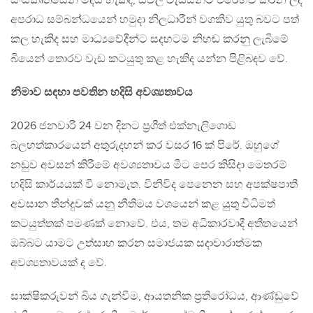
සංස්කෘතියෙන් මිදිය හැකිද, සිවිල් වැසියන්ට එරෙහිව කරන ලද
අපරාධ සම්බන්ධයෙන් හමුදා නිලධාරීන් වගකිව යුතු බවට පත්
කල හැකිද සහ මාධ්‍යවේදීන්ට සදහටම නිහඬ කරනු ලැබීමේ
බියෙන් තොරව වැඩ කටයුතු කළ හැකිද යන්න පිළිබඳව වේ.
නිමාව සඳහා පවතින හදිසි අවශ්‍යතාවය
2026 ජනවාරි 24 වන දිනට ප්‍රගීත් එක්නැලිගොඩ
බලහත්කාරයෙන් අතුරුදහන් කර වසර 16 ක් පිරේ. ඔහුගේ
නඩුව අවසන් කිරීමේ අවශ්‍යතාවය මීට පෙර කිසිදා මෙතරම්
හදිසි කාර්යයක් වී නොමැත. විනිවිද පෙනෙන සහ අපක්ෂපාතී
අවසාන තීන්දුවක් යනු නීතිමය වශයෙන් කළ යුතු විධිමත්
කටයුත්තක් පමණක් නොවේ. එය, තම අධිකාරවාදී අතීතයෙන්
ඔබ්බට යාමට උත්සාහ කරන සමාජයක සදාචාරාත්මක
අවශ්‍යතාවයක් ද වේ.
සාක්ෂිකරුවන් බිය ගැන්වීම, ආයතනික ප්‍රතිරෝධය, ආණ්ඩුවේ