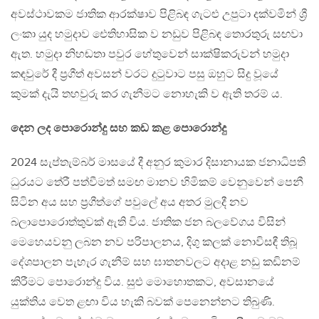
අවස්ථාවකම ජාතික ආරක්ෂාව පිළිබඳ ගැට‍ළු උපුටා දක්වමින් ශ්‍රී
ලංකා යුද හමුදාව ඓතිහාසික ව නඩුව පිළිබඳ තොරතුරු සඟවා
ඇත. හමුදා නිහඬතා පවුර හේතුවෙන් සාක්ෂිකරුවන් හමුදා
කඳවුරේ දී ප්‍රගීත් අවසන් වරට දුටුවාට පසු ඔහුට සිදු වූයේ
කුමක් දැයි තහවුරු කර ගැනීමට නොහැකි ව ඇති තරම් ය.
දෙන ලද පොරොන්දු සහ කඩ කළ පොරොන්දු
2024 සැප්තැම්බර් මාසයේ දී අනුර කුමාර දිසානායක ජනාධිපති
ධුරයට තේරී පත්වීමත් සමඟ මානව හිමිකම් වෙනුවෙන් පෙනී
සිටින අය සහ ප්‍රගීත්ගේ පවුලේ අය අතර මුලදී නව
බලාපොරොත්තුවක් ඇති විය. ජාතික ජන බලවේගය විසින්
මෙහෙයවනු ලබන නව පරිපාලනය, දිගු කලක් නොවිසඳී තිබූ
දේශපාලන පැහැර ගැනීම් සහ ඝාතනවලට අදාළ නඩු කඩිනම්
කිරීමට පොරොන්දු විය. සුළු මොහොතකට, අවසානයේ
යුක්තිය වෙත ළඟා විය හැකි බවක් පෙනෙන්නට තිබුණි.