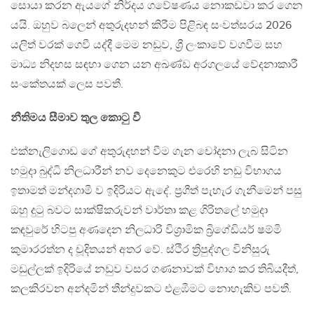
සොයා කරන ඇයගේ නිර්දය ගවේෂණය නොකඩවා කර ගෙන
යයි. ඔහුව බලෙන් අතුරුදහන් කිරීම පිළිබඳ සංවත්සරය 2026
යලිත් වරක් ගෙවී යද්දී මෙම නඩුව, ශ්‍රී ලංකාවේ වගවීම සහ
මාධ්‍ය නිදහස සඳහා ගෙන යන අඛණ්ඩ අරගලයේ වේදනාකාරී
සංකේතයක් ලෙස පවතී.
නීතිමය සීමාව තුල කොටු වී
එක්නැලිගොඩ ගේ අතුරුදහන් වීම ගැන චෝදනා ලැබ සිටින
හමුදා බුද්ධි නිලධාරීන් නව දෙනෙකුට එරෙහි නඩු විභාගය
ඉතාමත් මන්දගාමී ව ඉදිරියට ඇදේ. ප්‍රගීත් පැහැර ගැනීමෙන් පසු
ඔහු දුටු බවට සාක්ෂිකරුවන් වාර්තා කළ ගිරිතලේ හමුදා
කඳවුරේ හිටපු අණදෙන නිලධාරි විශ්‍රාමික බ්‍රිගේඩියර් ෂම්මි
කුමාරරත්න ද චූදිතයන් අතර වේ. ස්ථිර ත්‍රිපුද්ගල විනිසුරු
මඩුල්ලක් ඉදිරියේ නඩුව වසර ගණනාවක් විභාග කර තිබියදීත්,
කලකිරවන අන්දමින් තීන්දුවකට එළඹීමට නොහැකිව පවතී.