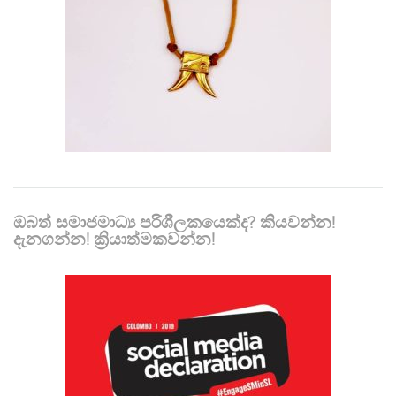
ඔබත් සමාජමාධ්‍ය පරිශීලකයෙක්ද? කියවන්න!
දැනගන්න! ක්‍රියාත්මකවන්න!