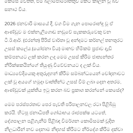
කෙසේ වෙතත්, එම බලාපොරොත්තුව කෙටි කාලීන වූ බව
සනාථ විය.
2026 ජනවාරි මාසයේ දී, වග වීම ගැන පොරොන්දු වූ ඒ
ආණ්ඩුව ම එක්නැලිගොඩ නඩුවේ සැකකරුවෙකු වන
ටී.ඊ.ආර්. (එරන්ත) පීරිස් වාර්තා වූ අන්දමට කර්නල් තනතුරට
උසස් කලේය.(යෝජනා විය) මානව හිමිකම් ප්‍රජාව දැඩි
කම්පනයට ලක් කරන ලද මෙම උසස් කිරීම ජාත්‍යන්තර
නිරීක්ෂකයින්ගේ තියුණු විවේචනයට ද ලක් විය.
මාධ්‍යවේදියෙකු අතුරුදහන් කිරීම සම්බන්ධයෙන් චෝදනාවට
ලක් වූ අයගේ හමුදා වෘත්තීන්ට උසස් වීම් ලබා දෙන අතරම,
ආණ්ඩුවක් යුක්තිය ඉටු කරන බව ප්‍රකාශ කරන්නේ කෙසේද?
මෙම පරස්පරතාව පෙර පැවති පරිපාලනවල රටා පිළිබිඹු
කරයි. හිටපු ජනාධිපති ගෝඨාභය රාජපක්ෂ යටතේ,
දේශපාලන පළිගැනීම් පිළිබඳ විමර්ශන කොමිසමක් චූදිත
නිලධාරීන් නව දෙනාම නිදහස් කිරීමට නිර්දේශ කිරීම දක්වා