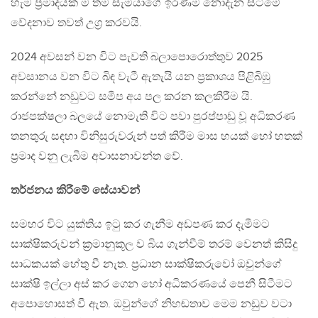
හැම ප්‍රමාදයක් ම තම සැමියාගේ ඉරණම නොදැන සිටීමේ
වේදනාව තවත් උග්‍ර කරවයි.
2024 අවසන් වන විට පැවති බලාපොරොත්තුව 2025
අවසානය වන විට බිඳ වැටී ඇතැයි යන ප්‍රකාශය පිළිබිඹු
කරන්නේ නඩුවට සමීප අය පල කරන කලකිරීම යි.
රාජපක්ෂලා බලයේ නොමැති විට පවා පුරප්පාඩු වූ අධිකරණ
තනතුරු සඳහා විනිසුරුවරුන් පත් කිරීම මාස හයක් හෝ හතක්
ප්‍රමාද වනු ලැබීම අවාසනාවන්ත වේ.
තර්ජනය කිරීමේ සේයාවන්
සමහර විට යුක්තිය ඉටු කර ගැනීම අඩපණ කර දැමීමට
සාක්ෂිකරුවන් ක්‍රමානුකූල ව බිය ගැන්වීම් තරම් වෙනත් කිසිදු
සාධකයක් හේතු වී නැත. ප්‍රධාන සාක්ෂිකරුවෝ ඔවුන්ගේ
සාක්ෂි ඉල්ලා අස් කර ගෙන හෝ අධිකරණයේ පෙනී සිටීමට
අපොහොසත් වී ඇත. ඔවුන්ගේ නිහඬතාව මෙම නඩුව වටා