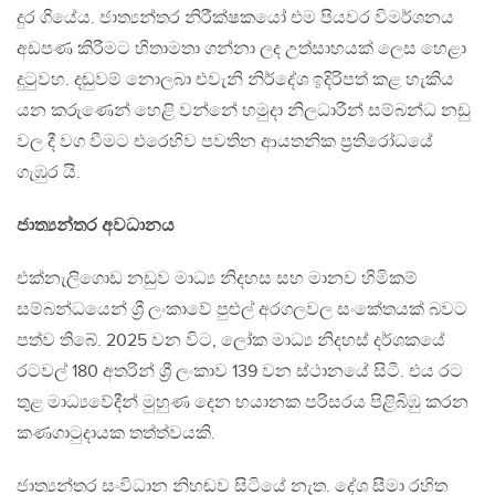
දුර ගියේය. ජාත්‍යන්තර නිරීක්ෂකයෝ එම පියවර විමර්ශනය
අඩපණ කිරීමට හිතාමතා ගන්නා ලද උත්සාහයක් ලෙස හෙළා
දුටුවහ. දඬුවම් නොලබා එවැනි නිර්දේශ ඉදිරිපත් කළ හැකිය
යන කරුණෙන් හෙළි වන්නේ හමුදා නිලධාරීන් සම්බන්ධ නඩු
වල දී වග වීමට එරෙහිව පවතින ආයතනික ප්‍රතිරෝධයේ
ගැඹුර යි.
ජාත්‍යන්තර අවධානය
එක්නැලිගොඩ නඩුව මාධ්‍ය නිදහස සහ මානව හිමිකම්
සම්බන්ධයෙන් ශ්‍රී ලංකාවේ පුළුල් අරගලවල සංකේතයක් බවට
පත්ව තිබේ. 2025 වන විට, ලෝක මාධ්‍ය නිදහස් දර්ශකයේ
රටවල් 180 අතරින් ශ්‍රී ලංකාව 139 වන ස්ථානයේ සිටී. එය රට
තුළ මාධ්‍යවේදීන් මුහුණ දෙන භයානක පරිසරය පිළිබිඹු කරන
කණගාටුදායක තත්ත්වයකි.
ජාත්‍යන්තර සංවිධාන නිහඬව සිටියේ නැත. දේශ සීමා රහිත