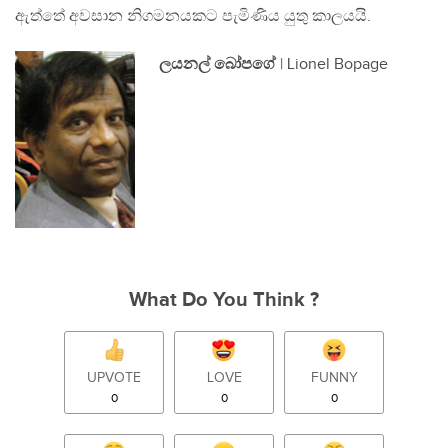
ඇත්තේ අවසාන නිගමනයකට පැමිණිය යුතු කාලයයි.
ලයනල් බෝපගේ
| Lionel Bopage
What Do You Think ?
UPVOTE
LOVE
FUNNY
0
0
0