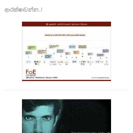
ආරක්ෂාවන්න..!