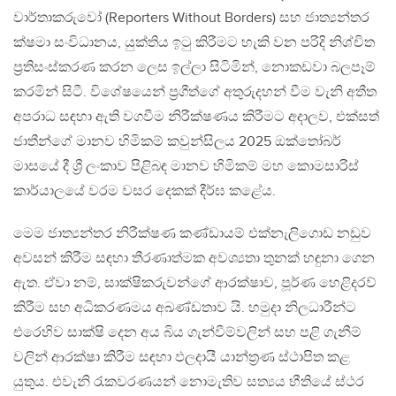
වාර්තාකරුවෝ (Reporters Without Borders) සහ ජාත්‍යන්තර
ක්ෂමා සංවිධානය, යුක්තිය ඉටු කිරීමට හැකි වන පරිදි නිශ්චිත
ප්‍රතිසංස්කරණ කරන ලෙස ඉල්ලා සිටිමින්, නොකඩවා බලපෑම්
කරමින් සිටී. විශේෂයෙන් ප්‍රගීත්ගේ අතුරුදහන් වීම වැනි අතීත
අපරාධ සඳහා ඇති වගවීම නිරීක්ෂණය කිරීමට අදාලව, එක්සත්
ජාතීන්ගේ මානව හිමිකම් කවුන්සිලය 2025 ඔක්තෝබර්
මාසයේ දී ශ්‍රී ලංකාව පිළිබඳ මානව හිමිකම් මහ කොමසාරිස්
කාර්යාලයේ වරම වසර දෙකක් දීර්ඝ කළේය.
මෙම ජාත්‍යන්තර නිරීක්ෂණ කණ්ඩායම් එක්නැලිගොඩ නඩුව
අවසන් කිරීම සඳහා තීරණාත්මක අවශ්‍යතා තුනක් හඳුනා ගෙන
ඇත. ඒවා නම්, සාක්ෂිකරුවන්ගේ ආරක්ෂාව, පූර්ණ හෙළිදරව්
කිරීම සහ අධිකරණමය අඛණ්ඩතාව යි. හමුදා නිලධාරීන්ට
එරෙහිව සාක්ෂි දෙන අය බිය ගැන්වීම්වලින් සහ පළි ගැනීම්
වලින් ආරක්ෂා කිරීම සඳහා ඵලදායී යාන්ත්‍රණ ස්ථාපිත කළ
යුතුය. එවැනි ‍රැකවරණයන් නොමැතිව සත්‍යය භීතියේ ස්ථර