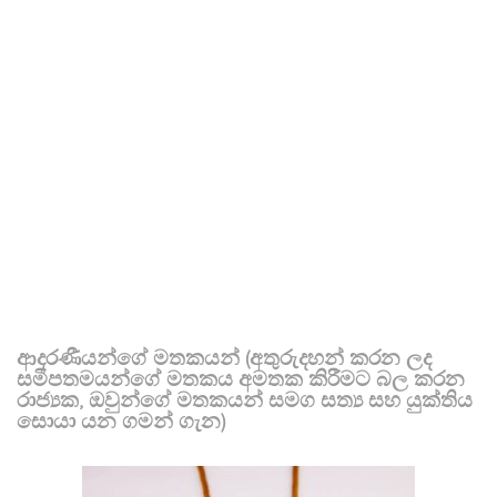
ආදරණීයන්ගේ මතකයන් (අතුරුදහන් කරන ලද
සමීපතමයන්ගේ මතකය අමතක කිරීමට බල කරන
රාජ්‍යක, ඔවුන්ගේ මතකයන් සමග සත්‍ය සහ යුක්තිය
සොයා යන ගමන් ගැන)