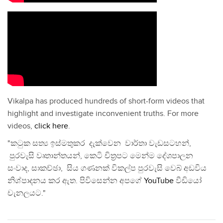
Vikalpa has produced hundreds of short-form videos that
highlight and investigate inconvenient truths. For more
videos,
click here
.
"කටුක සත්‍ය ඉස්මතුකර දැක්වෙන වාර්තා වැඩසටහන්,
පුරවැසි වෘතාන්තයන්, කෙටි චිත්‍රපට මෙන්ම දේශපාලන
සංවාද, සාකච්ඡා, සිය ගණනක් විකල්ප පුරවැසි වෙබ් අඩවිය
නිශ්පාදනය කර ඇත. පිවිසෙන්න අපගේ
YouTube
වීඩියෝ
චැනලයට."