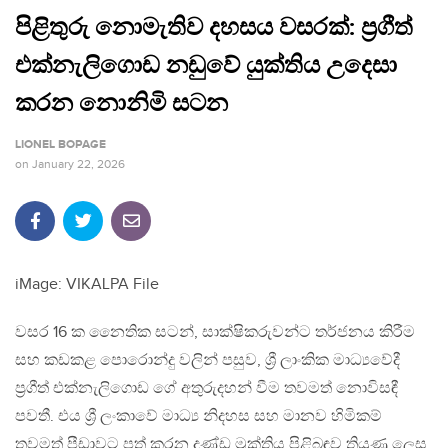
පිළිතුරු නොමැතිව දහසය වසරක්: ප්‍රගීත්
එක්නැලිගොඩ නඩුවේ යුක්තිය උදෙසා
කරන නොනිමි සටන
LIONEL BOPAGE
on
January 22, 2026
iMage: VIKALPA File
වසර 16 ක නෛතික සටන්, සාක්ෂිකරුවන්ට තර්ජනය කිරීම
සහ කඩකළ පොරොන්දු වලින් පසුව, ශ්‍රී ලාංකික මාධ්‍යවේදී
ප්‍රගීත් එක්නැලිගොඩ ගේ අතුරුදහන් වීම තවමත් නොවිසඳී
පවතී. එය ශ්‍රී ලංකාවේ මාධ්‍ය නිදහස සහ මානව හිමිකම්
තවමත් පීඩාවට පත් කරන දණ්ඩ මුක්තිය පිළිබඳව තියුණු ලෙස