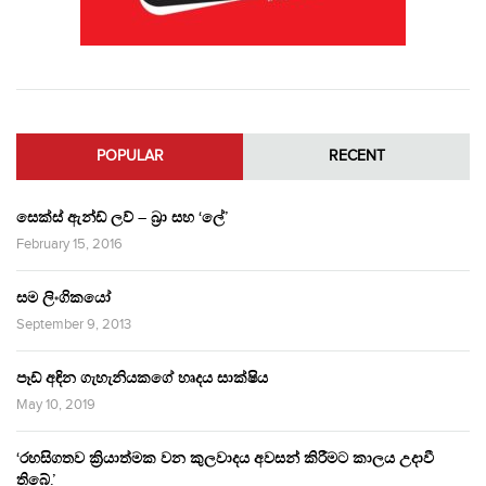
POPULAR
RECENT
සෙක්ස් ඇන්ඩ් ලව් – බ්‍රා සහ ‘ලේ’
February 15, 2016
සම ලිංගිකයෝ
September 9, 2013
පෑඩ් අඳින ගැහැනියකගේ හෘදය සාක්ෂිය
May 10, 2019
‘රහසිගතව ක්‍රියාත්මක වන කුලවාදය අවසන් කිරීමට කාලය උදාවී
තිබේ.’