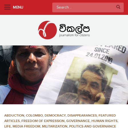
S
Search
MENU
k
for:
i
p
t
o
m
a
i
n
c
o
n
t
e
n
ABDUCTION
,
COLOMBO
,
DEMOCRACY
,
DISAPPEARANCES
,
FEATURED
t
ARTICLES
,
FREEDOM OF EXPRESSION
,
GOVERNANCE
,
HUMAN RIGHTS
,
LIFE
,
MEDIA FREEDOM
,
MILITARIZATION
,
POLITICS AND GOVERNANCE