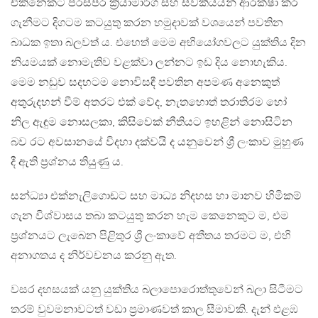
එකිනෙකට පරස්පර ක්‍රියාමාර්ග සහ ස්වකීයයන් ආරක්ෂා කර
ගැනීමට දිගටම කටයුතු කරන හමුදාවක් වශයෙන් පවතින
බාධක ඉතා බලවත් ය. එහෙත් මෙම අභියෝගවලට යුක්තිය දින
නියමයක් නොමැතිව වළක්වා ලන්නට ඉඩ දිය නොහැකිය.
මෙම නඩුව සදහටම නොවිසඳී පවතින අපමණ අනෙකුත්
අතුරුදහන් වීම් අතරට එක් වේද, නැතහොත් තරාතිරම හෝ
නිල ඇඳුම නොසලකා, කිසිවෙක් නීතියට ඉහළින් නොසිටින
බව රට අවසානයේ විදහා දක්වයි ද යනුවෙන් ශ්‍රී ලංකාව මුහුණ
දී ඇති ප්‍රශ්නය තියුණු ය.
සන්ධ්‍යා එක්නැලිගොඩට සහ මාධ්‍ය නිදහස හා මානව හිමිකම්
ගැන විශ්වාසය තබා කටයුතු කරන හැම කෙනෙකුට ම, එම
ප්‍රශ්නයට ලැබෙන පිළිතුර ශ්‍රී ලංකාවේ අතීතය තරමට ම, එහි
අනාගතය ද නිර්වචනය කරනු ඇත.
වසර දහසයක් යනු යුක්තිය බලාපොරොත්තුවෙන් බලා සිටීමට
තරම් වුවමනාවටත් වඩා ප්‍රමාණවත් කාල සීමාවකි. දැන් එළඹ