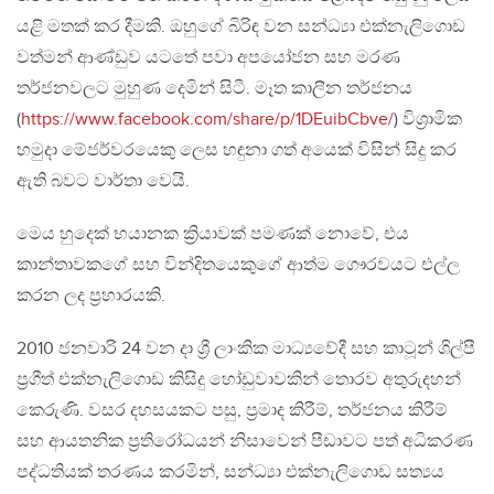
යළි මතක් කර දීමකි. ඔහුගේ බිරිඳ වන සන්ධ්‍යා එක්නැලිගොඩ
වත්මන් ආණ්ඩුව යටතේ පවා අපයෝජන සහ මරණ
තර්ජනවලට මුහුණ දෙමින් සිටී. මෑත කාලීන තර්ජනය
(
https://www.facebook.com/share/p/1DEuibCbve/
) විශ්‍රාමික
හමුදා මේජර්වරයෙකු ලෙස හඳුනා ගත් අයෙක් විසින් සිදු කර
ඇති බවට වාර්තා වෙයි.
මෙය හුදෙක් භයානක ක්‍රියාවක් පමණක් නොවේ, එය
කාන්තාවකගේ සහ වින්දිතයෙකුගේ ආත්ම ගෞරවයට එල්ල
කරන ලද ප්‍රහාරයකි.
2010 ජනවාරි 24 වන දා ශ්‍රී ලාංකික මාධ්‍යවේදී සහ කාටූන් ශිල්පී
ප්‍රගීත් එක්නැලිගොඩ කිසිදු හෝඩුවාවකින් තොරව අතුරුදහන්
කෙරුණි. වසර දහසයකට පසු, ප්‍රමාද කිරීම්, තර්ජනය කිරීම්
සහ ආයතනික ප්‍රතිරෝධයන් නිසාවෙන් පීඩාවට පත් අධිකරණ
පද්ධතියක් තරණය කරමින්, සන්ධ්‍යා එක්නැලිගොඩ සත්‍යය