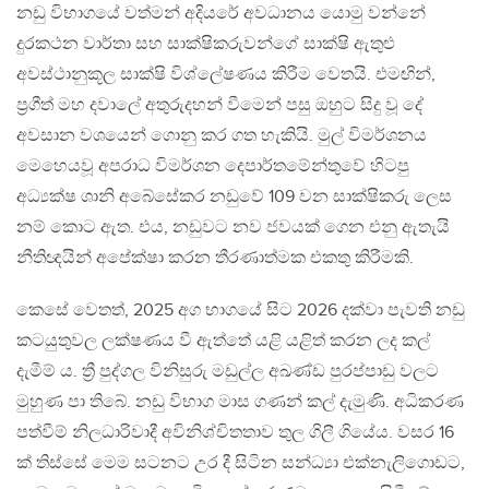
නඩු විභාගයේ වත්මන් අදියරේ අවධානය යොමු වන්නේ
දුරකථන වාර්තා සහ සාක්ෂිකරුවන්ගේ සාක්ෂි ඇතුළු
අවස්ථානුකූල සාක්ෂි විශ්ලේෂණය කිරීම වෙතයි. එමඟින්,
ප්‍රගීත් මහ දවාලේ අතුරුදහන් වීමෙන් පසු ඔහුට සිදු වූ දේ
අවසාන වශයෙන් ගොනු කර ගත හැකියි. මුල් විමර්ශනය
මෙහෙයවූ අපරාධ විමර්ශන දෙපාර්තමේන්තුවේ හිටපු
අධ්‍යක්ෂ ශානි අබේසේකර නඩුවේ 109 වන සාක්ෂිකරු ලෙස
නම් කොට ඇත. එය, නඩුවට නව ජවයක් ගෙන එනු ඇතැයි
නීතිඥයින් අපේක්ෂා කරන තීරණාත්මක එකතු කිරීමකි.
කෙසේ වෙතත්, 2025 අග භාගයේ සිට 2026 දක්වා පැවති නඩු
කටයුතුවල ලක්ෂණය වී ඇත්තේ යළි යළිත් කරන ලද කල්
දැමීම් ය. ත්‍රී පුද්ගල විනිසුරු මඩුල්ල අඛණ්ඩ පුරප්පාඩු වලට
මුහුණ පා තිබේ. නඩු විභාග මාස ගණන් කල් දැමුණි. අධිකරණ
පත්වීම් නිලධාරිවාදී අවිනිශ්චිතතාව තුල ගිලී ගියේය. වසර 16
ක් තිස්සේ මෙම සටනට උර දී සිටින සන්ධ්‍යා එක්නැලිගොඩට,