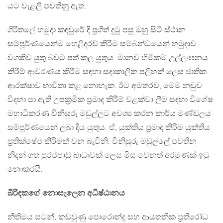
යට වැළලී පවතිනු ඇත.
ගිරිතලේ හමුදා කඳවුරේ දී ප්‍රගීත් දුටු පසු ඔහු සිටි ස්ථාන
සම්පූර්ණයෙන්ම හෙළිදරව් කිරීම සම්බන්ධයෙන් හමුදාව
වගකිව යුතු බවට පත් කල යුතුය. මානව හිමිකම් උල්ලංඝනය
කිරීම් ආවරණය කිරීම සඳහා සදාකාලික පලිහක් ලෙස ජාතික
ආරක්ෂාව භාවිතා කළ නොහැක. ඊට අමතරව, මෙම නඩුව
විදහා පා ඇති උපක්‍රමික ප්‍රමාද කිරීම් වළක්වා ලීම සඳහා විශේෂ
මහාධිකරණ විනිසුරු මඩුල්ලට අවශ්‍ය කරන කාර්ය මණ්ඩලය
සම්පූර්ණයෙන් ලබා දිය යුතුය. ඒ, යුක්තිය ප්‍රමාද කිරීම යුක්තිය
ප්‍රතික්ෂේප කිරීමක් වන බැවිනි. විනිසුරු මඩුල්ලේ පවතින
නිදන් ගත පුරප්පාඩු බාධාවක් ලෙස මිස වෙනත් අරමුණක් ඉටු
නොකරයි.
බිරිඳකගේ නොසැලෙන අධිෂ්ඨානය
නීතිමය සටන්, කඩවුණු පොරොන්දු සහ ආයතනික ප්‍රතිරෝධ