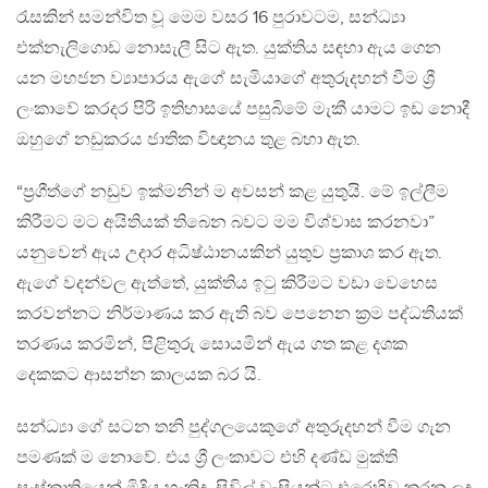
රැසකින් සමන්විත වූ මෙම වසර 16 පුරාවටම, සන්ධ්‍යා
එක්නැලිගොඩ නොසැලී සිට ඇත. යුක්තිය සඳහා ඇය ගෙන
යන මහජන ව්‍යාපාරය ඇගේ සැමියාගේ අතුරුදහන් වීම ශ්‍රී
ලංකාවේ කරදර පිරි ඉතිහාසයේ පසුබිමේ මැකී යාමට ඉඩ නොදී
ඔහුගේ නඩුකරය ජාතික විඥානය තුළ බහා ඇත.
“ප්‍රගීත්ගේ නඩුව ඉක්මනින් ම අවසන් කළ යුතුයි. මේ ඉල්ලීම
කිරීමට මට අයිතියක් තිබෙන බවට මම විශ්වාස කරනවා”
යනුවෙන් ඇය උදාර අධිෂ්ඨානයකින් යුතුව ප්‍රකාශ කර ඇත.
ඇගේ වදන්වල ඇත්තේ, යුක්තිය ඉටු කිරීමට වඩා වෙහෙස
කරවන්නට නිර්මාණය කර ඇති බව පෙනෙන ක්‍රම පද්ධතියක්
තරණය කරමින්, පිළිතුරු සොයමින් ඇය ගත කළ දශක
දෙකකට ආසන්න කාලයක බර යි.
සන්ධ්‍යා ගේ සටන තනි පුද්ගලයෙකුගේ අතුරුදහන් වීම ගැන
පමණක් ම නොවේ. එය ශ්‍රී ලංකාවට එහි දණ්ඩ මුක්ති