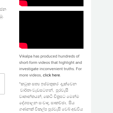
යෝජන
මු.
Vikalpa has produced hundreds of
short-form videos that highlight and
investigate inconvenient truths. For
more videos,
click here
.
"කටුක සත්‍ය ඉස්මතුකර දැක්වෙන
වාර්තා වැඩසටහන්, පුරවැසි
වෘතාන්තයන්, කෙටි චිත්‍රපට මෙන්ම
දේශපාලන සංවාද, සාකච්ඡා, සිය
ගණනක් විකල්ප පුරවැසි වෙබ් අඩවිය