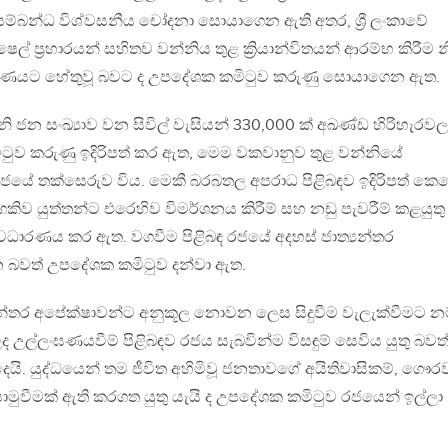
ම්බන්ධ විශ්වසනීය චෝදනා සොයාගෙන ඇති අතර, ශ්‍රී ලංකාවේ
 ප්‍රහාරයන් සහිතව වන්නිය තුළ ක්‍රියාන්විතයන් ආරම්භ කිරීම න
 මරණයට හේතුවූ බවට ද උපදේශක කමිටුව කරුණු සොයාගෙන ඇත.
්නි ජන සංඛ්‍යාව වන සිවිල් වැසියන් 330,000 ක් අඛණ්ඩ හිරිහැරව
ටුව කරුණු ඉදිරිපත් කර ඇත, මෙම වකවානුව තුළ වන්නියේ
ේ තක්සෙරුව විය. මෙකී බරබතල අපරාධ පිළිබඳව ඉදිරිපත් ක
ව යුත්තන්ට එරෙහිව විමර්ශනය කිරීම් සහ නඩු පැවරීම් කළයුතු
ධාරණය කර ඇත. වගවීම පිළිබඳ රජයේ අදහස් ජාත්‍යන්තර
බවත් උපදේශක කමිටුව දන්වා ඇත.
්‍යන්තර අපේක්ෂාවන්ට අනුකූල නොවන ලෙස සිදුවීම වැලැක්වීමට නම
 උල්ලංඝණයවීම් පිළිබඳව රජය සැබවින්ම විසඳුම් සෙවිය යුතු බවත
යි. යුද්ධයෙන් තම ජීවිත අහිමිවූ ජනතාවගේ අයිතිවාසිකම්, ගෞර
ොමුවීමක් ඇති කරගත යුතු යැයි ද උපදේශක කමිටුව රජයෙන් ඉල්ලා