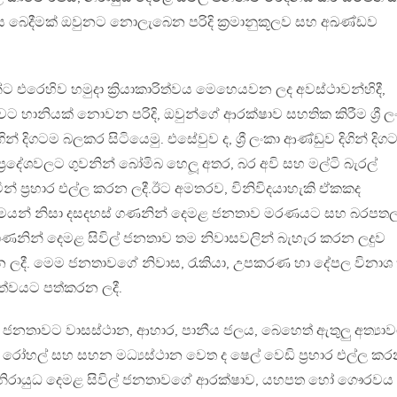
බලය බෙදීමක් ඔවුනට නොලැබෙන පරිදි ක්‍රමානුකූලව සහ අඛණ්ඩව
 එරෙහිව හමුදා ක්‍රියාකාරිත්වය මෙහෙයවන ලද අවස්ථාවන්හිදී,
වට හානියක් නොවන පරිදි, ඔවුන්ගේ ආරක්ෂාව සහතික කිරීම ශ්‍රී ල
න් දිගටම බලකර සිටියෙමු. එසේවුව ද, ශ්‍රී ලංකා ආණ්ඩුව දිගින් දිග
‍රදේශවලට ගුවනින් බෝමිබ හෙලූ අතර, බර අවි සහ මල්ටි බැරල්
න් ප්‍රහාර එල්ල කරන ලදී.ඊට අමතරව, විනිවිදයාහැකි ඒකකද
ියාදාමයන් නිසා දසදහස් ගණනින් දෙමළ ජනතාව මරණයට සහ බරපතල
ගණනින් දෙමළ සිවිල් ජනතාව තම නිවාසවලින් බැහැර කරන ලදුව
 ලදී. මෙම ජනතාවගේ නිවාස, රැකියා, උපකරණ හා දේපල විනාශ
තත්වයට පත්කරන ලදී.
 ජනතාවට වාසස්ථාන, ආහාර, පානීය ජලය, බෙහෙත් ඇතුලු අත්‍යාවශ
රෝහල් සහ සහන මධ්‍යස්ථාන වෙත ද ෂෙල් වෙඩි ප්‍රහාර එල්ල ක
්වන නිරායුධ දෙමළ සිවිල් ජනතාවගේ ආරක්ෂාව, යහපත හෝ ගෞරවය