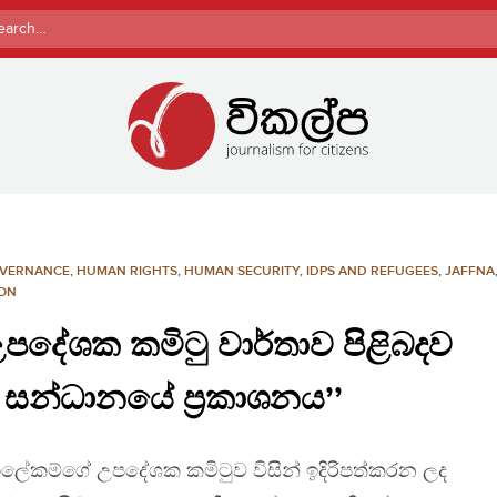
rch
VERNANCE
,
HUMAN RIGHTS
,
HUMAN SECURITY
,
IDPS AND REFUGEES
,
JAFFNA
ION
 උපදේශක කමිටු වාර්තාව පිළිබදව
 සන්ධානයේ ප්‍රකාශනය’’
හලේකම්ගේ උපදේශක කමිටුව විසින් ඉදිරිපත්කරන ලද