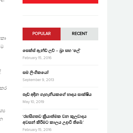
POPULAR
RECENT
ංකා
ටම
සෙක්ස් ඇන්ඩ් ලව් – බ්‍රා සහ ‘ලේ’
February 15, 2016
්
සම ලිංගිකයෝ
September 9, 2013
 කර
පෑඩ් අඳින ගැහැනියකගේ හෘදය සාක්ෂිය
May 10, 2019
්‍ය
‘රහසිගතව ක්‍රියාත්මක වන කුලවාදය
රන
අවසන් කිරීමට කාලය උදාවී තිබේ.’
February 15, 2016