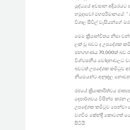
යුද්ධයේ අවසාන අදියරයට ස
හමුදාවෝ මහපරිමානයේ් ෂෙල්
විශාල සිවිල් වැසියන්ගේ
මෙම ක්‍රියාන්විතය නිසා වන
ලක් වූ බවට ද උපදේශක කමි
ජනගහණය 70,000ක් බව රජය
විශ්වසනීය චෝදනාවලට වගකි
බවටත් උපදේශක කමිටුව අව
නියමයන්ට අනුකූල නොවන 
රජයේ ක්‍රියාකාරිත්වය ජාත
දෙපාර්ශවය විසින්ම කරන ලද
උපදේශක කමිටුව පෙන්වා දෙ
වගවීම කේන්ද්‍රී කොටගත් ය
සිටියි.