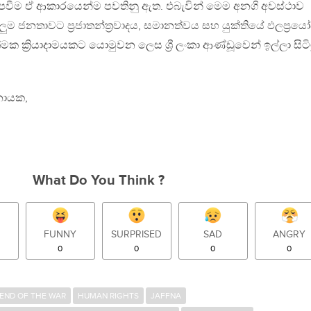
ැපවීම ඒ ආකාරයෙන්ම පවතිනු ඇත. එබැවින් මෙම අනගි අවස්ථාව
ලුම ජනතාවට ප්‍රජාතන්ත්‍රවාදය, සමානත්වය සහ යුක්තියේ ඵලප්‍ර
ත්මක ක්‍රියාදාමයකට යොමුවන ලෙස ශ්‍රී ලංකා ආණ්ඩූවෙන් ඉල්ලා සිටි
නායක,
What Do You Think ?
FUNNY
SURPRISED
SAD
ANGRY
0
0
0
0
END OF THE WAR
HUMAN RIGHTS
JAFFNA