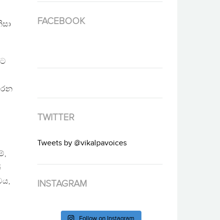
FACEBOOK
ිසා
ලට
ෙරෙන
TWITTER
Tweets by @vikalpavoices
්,
්
වය,
INSTAGRAM
Follow on Instagram