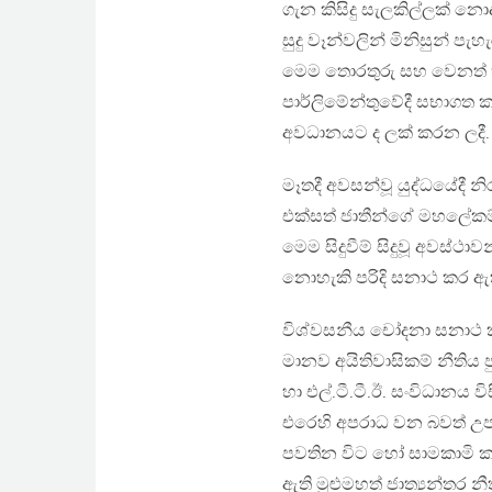
ගැන කිසිදු සැලකිල්ලක් නොද
සුදු වෑන්වලින් මිනිසුන් 
මෙම තොරතුරු සහ වෙනත් භීෂ
පාර්ලිමේන්තුවේදී සභාගත
අවධානයට ද ලක් කරන ලදී.
මෑතදී අවසන්වූ යුද්ධයේදී න
එක්සත් ජාතීන්ගේ මහලේකම්
මෙම සිදුවීම් සිදුවූ අවස්ථා
නොහැකි පරිදි සනාථ කර ඇ
විශ්වසනීය චෝදනා සනාථ කර
මානව අයිතිවාසිකම් නීතිය 
හා එල්.ටී.ටී.ඊ. සංවිධානය 
එරෙහි අපරාධ වන බවත් උපදේ
පවතින විට හෝ සාමකාමි ක
ඇති මුළුමහත් ජාත්‍යන්තර 