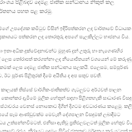
ාරාංශය පිළිබදව දෙමළ ජාතික සන්ධානය නිකුත් කල
ිවර්තනය පහත පළ කරමු.
්ගේ උපදේශක කමිටුව විසින් ඉදිරිපත්කරන ලද වාර්තාවේ විධායක
් ප්‍රකාශයට පත්කරන ලද තොරතුරු අපගේ සැලකිල්ලට භාජනය විය.
සා ඉතා අධික දුක්වේදනාවන්ට මුහුණ දුන් උතුරු හා නැගෙණහිර
්‍රවාදී ලෙස තෝරාපත් කරගන්නා ලද නියොජිතයන් වශයෙන් මේ කරුණු
ම යුතුකමක් ලෙස දෙමළ ජාතික සන්ධානය සලකයි. එලෙසම, සම්පූර්ණ
 ඊට පූර්ණ පිළිතුරක් දීමේ අයිතිය ද අප සතුව පවතී.
කාලයක් තිස්සේ වාර්ගික-ජාතිකත්ව ගැටලුවට අර්ථවත් පාලන
ොන්කර දැමීමේ මූලික හේතූන් සඳහා පිළිගතහැකි සාධාරණ විසඳු
ගේ ස්ථාවරය වෙනස් නොකොට දිගින් දිගටම අවධාරණය කළෙමු. කලි
ාජ්‍යයේ සෑම ආණ්ඩුවක්ම මෙවැනි දේශපාලන විසඳුමක් ලබාදීමට
ධය උත්සන්නවීමටත්, එනිසා ඇතිවූ ප්‍රතිඵලවලටත් මූලික හේතුව වි
ී ලංකාවේ රජය, නිරායුධ දෙමළ සිවිල් ජනතාව මර්දනය කර යටපත් 