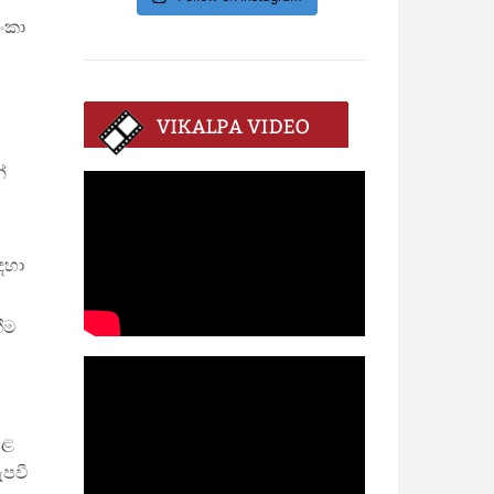
ංකා
්
ඳහා
ීම
මළ
ැපවී