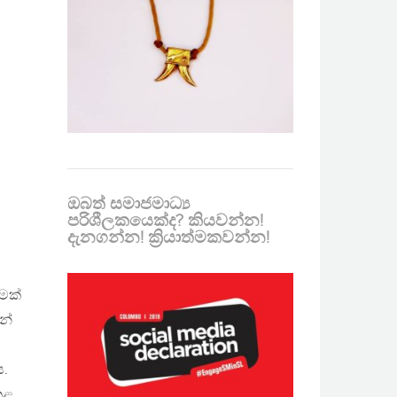
ඔබත් සමාජමාධ්‍ය
පරිශීලකයෙක්ද? කියවන්න!
දැනගන්න! ක්‍රියාත්මකවන්න!
මක්
න්
ය.
කළ