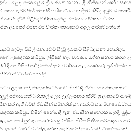
ක්වා හමුදා මෙහෙයුම් ක්‍රියාත්මක කරන ලදී. නීතියෙන් බාහිර ඝාත
පැහැර ගෙනයෑම්වලින් සමන්විත භීෂණය යනාදියට කිසිදු අඩුවක් නොවී
ණ සිදුවීම් පිළිබඳ වාර්තා දෙමළ ජාතික සන්ධානය විසින්
 කරන ලද අතර වරින් වර වාර්තා ගතකොට අදාල පාර්ශවයන්ගේ
ිරායුධ දෙමළ සිවිල් ජනාතවට සිදුවූ ඉරණම පිළිබඳ සත්‍ය තොරතුරු
ගේ උපදේශක කමිටුව ඉදිරිපත් කළ වාර්තාව මගින් සනාථ කරන ලද
වන්හි දී අප විසින් පාර්ලිමේන්තුවට වාර්තා කළ තොරතුරු ප්‍රතික්ෂේප
ති බව අවධාරණය කරමු.
න ලද හොත්, ජාත්‍යන්තර මානව හිතවාදී නීතිය සහ ජාත්‍යන්තර
පුලුල් පරාසයෙන් බරපතල් ලෙස උල්ලංඝනය කිරීම් ශ්‍රී ලංකාවේ ආණ්
විසින් කර ඇති බවත් ඒවායින් සමහරක් යුද අපරාධ සහ මනුෂ්‍ය වර්ග
ශක කමිටුව විසින් පෙන්වාදී ඇත. ඒවායින් සමහරක් වැරදි, යුද්
ාලයක හෝ පුද්ගල ගෞරවය සුරක්ෂිත කිරීම පිණිස සම්පාදනය කර
නීතිවලටත් එරෙහිව එල්ල කරන ලද බලවත් ප්‍රහාරයකි. විශේෂයෙන්