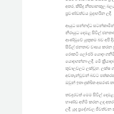
අතර, කිසිදු නීත්‍යානකූල 
ප්‍රචණ්ඩත්වය මුදාහරින ලදී.
ආයුධ සන්නද්ධ සටන්කාමීන්ට
නිරායුධ දෙමළ සිවිල් ජනතා
ආණ්ඩුවේ යුතුකම බව අපි දිගි
සිවිල් ජනතාව වාසය කරන ප්
රොකටි ලෝංජර් යොදා ගනිමි
යොදාගන්නා ලදී. මෙි ක්‍ර
තුවාලවලට ලක්වූහ. ලක්ෂ 
අවතැන්වූවන් බවට පත්කරන
ඔවුන් ඉතා දුක්ඛිත අසරණ 
තවදුරටත් මෙම සිවිල් දෙමළ
භාණ්ඩ අහිමි කරන ලද අතර 
ලදී. යුද ප්‍රදේශවල ජීවත