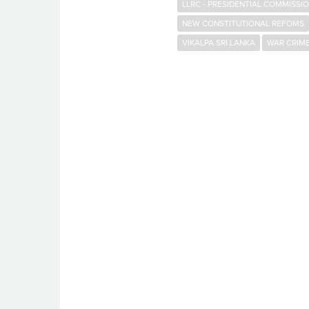
LLRC - PRESIDENTIAL COMMISSI
NEW CONSTITUTIONAL REFOMS
VIKALPA SRI LANKA
WAR CRIM