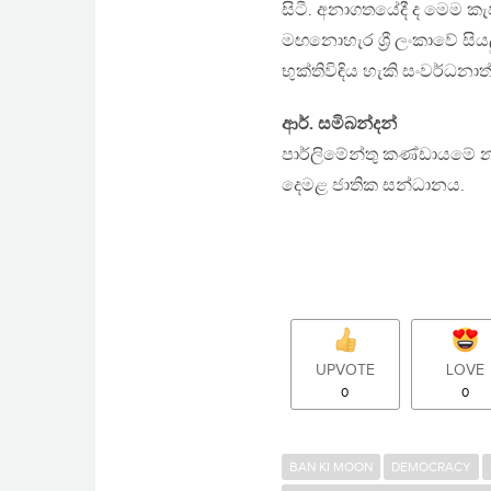
සිටී. අනාගතයේදී ද මෙම ක
මඟනොහැර ශ්‍රී ලංකාවේ සිය
භුක්තිවිඳිය හැකි සංවර්ධනා
ආර්. සමිබන්දන්
පාර්ලිමේන්තු කණ්ඩායමේ 
දෙමළ ජාතික සන්ධානය.
UPVOTE
LOVE
0
0
BAN KI MOON
DEMOCRACY