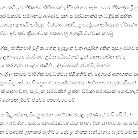
කමිටුව නිර්දේශ කිහිපයක් ඉදිරිපත් කර ඇත. මෙම නිර්දේශ ශ්‍රී ල
ර වගවීම සම්බන්ධ අඛණ්ඩ සහ සංවර්ධනාත්මක බැඳීමක් සහිත
 සකසනු ඇතැයි කමිටුව විශ්වාස කරයි. උපදේශක කමිටුවේ නිර්දේශ
ඒවා අවංකව ක්‍රියාත්මක කෙරෙනු ඇතැයි විශ්වාස කරමු.
්ගික, ජාතිකවාදී මූලික හේතු ඇතුළත් වන අයුරින් අතීිත පුඑල් රටාවන
ඩ ලබා දෙන, වගවීමට උචිත පරිසරයක් දැන් නොපවතින බවද
 කර ඇත. ජයග්‍රහණශීලී උද්දාමයෙන් ඉවත්වී, මානව
ශ්‍රී ලංකාවෙි වාර්ගික විවිධත්වය පිළිගනිමින්, දේශයේ අනාගතය ස
ස පිළිගන්නා, සියලුම ජන කණ්ඩායම් අන්තර්ගතවන පුරවැසියන්
මක් සඳහා වන, සැබෑ කැපවීමකින් යුක්ත, විවෘත සමාජයක් ගොඩනැග
ගොඩනැගීමේ පියවර අත්‍යාවශ්‍ය වේ.
ත්වය පිළිගන්නා, සියලුම ජන කණ්ඩායම්වල පූර්ණ පුරවැසි අයිතීන්
ිගුකල් පවත්නා සාමය සහ ස්ථාවරභාවය සඳහා වන පදනම ලෙස දෙ
න විසඳුමක් ලඟාකර ගැනීමට දෙමළ ජාතික සන්ධානය සැමවිටම ක