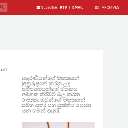
Subscribe:
RSS
|
EMAIL
ARCHIVES
,
LIFE
ආදරණීයන්ගේ මතකයන්
(අතුරුදහන් කරන ලද
සමීපතමයන්ගේ මතකය
අමතක කිරීමට බල කරන
රාජ්‍යක, ඔවුන්ගේ මතකයන්
සමග සත්‍ය සහ යුක්තිය සොයා
යන ගමන් ගැන)