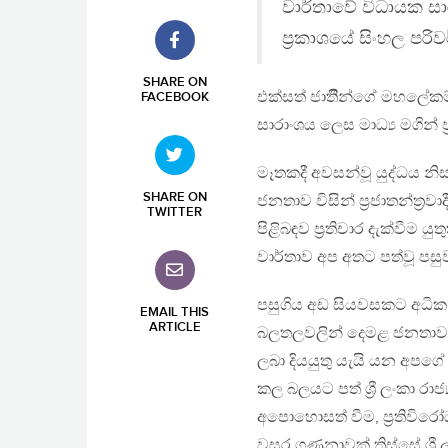
වාර්තාවේ විධායක ස
ප්‍රකාශයේ සිංහල පර
SHARE ON
එක්සත් ජාතිීන්ගේ මහලේකම
FACEBOOK
සාරාංශය ලෙස මාධ්‍ය මගින
මෑතකදී අවසන්වූ යුද්ධය නි
SHARE ON
ජනතාව විසින් ප්‍රජාතන්ත
TWITTER
පිළිබඳව ප්‍රතිචාර දැක්වී
වාර්තාව අප අතට පත්වූ පසුව,
පසුගිය අඩ සියවසකට අධික 
EMAIL THIS
ARTICLE
බලතලවලින් දෙමළ ජනතාව ක
ලබා දියයුතු යැයි යන අප
කල බලයට පත් ශ්‍රී ලංකා ර
අපොහොසත් වීම, ප්‍රතිවිරෝ
වසර ගණනාවක් තිස්සේ ශ්‍ර