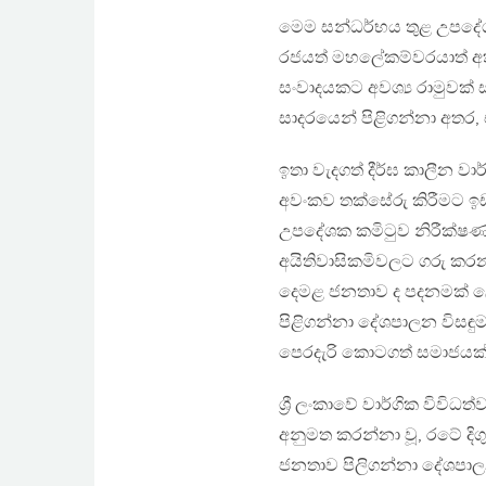
මෙම සන්ධර්භය තුළ උපදේශක 
රජයත් මහලේකම්වරයාත් අත
සංවාදයකට අවශ්‍ය රාමුවක්
සාදරයෙන් පිළිගන්නා අතර, 
ඉතා වැදගත් දීර්ඝ කාලීන වාර
අවංකව තක්සේරු කිරීමට ඉ
උපදේශක කමිටුව නිරීක්ෂණය
අයිතිවාසිකමිවලට ගරු කරන, 
දෙමළ ජනතාව ද පදනමක් ලෙ
පිළිගන්නා දේශපාලන විසඳු
පෙරදැරි කොටගත් සමාජයක් 
ශ්‍රී ලංකාවේ වාර්ගික විවිධ
අනුමත කරන්නා වූ, රටේ ද
ජනතාව පිලිගන්නා දේශපාල