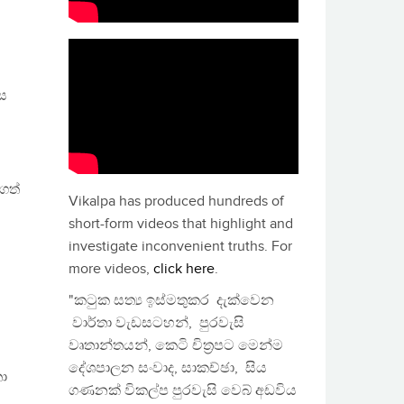
හස
ගත්
Vikalpa has produced hundreds of
short-form videos that highlight and
investigate inconvenient truths. For
more videos,
click here
.
"කටුක සත්‍ය ඉස්මතුකර දැක්වෙන
වාර්තා වැඩසටහන්, පුරවැසි
වෘතාන්තයන්, කෙටි චිත්‍රපට මෙන්ම
දේශපාලන සංවාද, සාකච්ඡා, සිය
තා
ගණනක් විකල්ප පුරවැසි වෙබ් අඩවිය