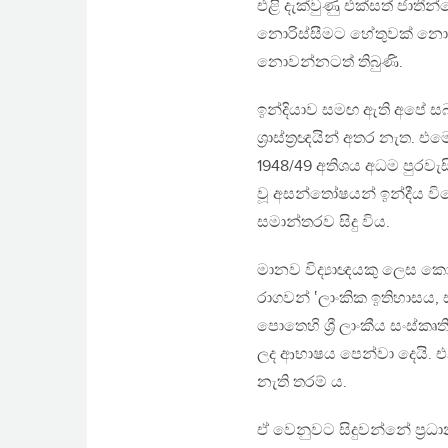
එළි දැක්වුණු එක්සත් ජාතී
නොරිස්සීමට හේතුවක් නොවන්
නොවන්නටත් තිබුණි.
ඉන්දියාව සමඟ ඇති අපේ 
ශ්‍රාස්ත්‍රඥයින් අතර නැත.
1948/49 අතිශය අධම පුරවැ
වූ අසන්තෝෂයන් ඉන්දීය වි
සමාන්තරව සිදු විය.
මානව විද්‍යාඥයකු ලෙස කොළඹ
රාගවන් ‛ලාංකික ඉතිහාසය, 
පොතෙහි ශ්‍රී ලාංකීය සංස
ලද ආභාෂය පෙන්වා දෙයි. එනම
නැති තරම් ය.
ඒ වෙනුවට සිදුවන්නේ ප්‍රධා