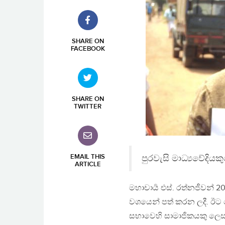
SHARE ON
FACEBOOK
SHARE ON
TWITTER
EMAIL THIS
පුරවැසි මාධ්‍යවේදිය
ARTICLE
මහාචාර්‍ය එස්. රත්නජීවන්
වශයෙන් පත් කරන ලදී. ඊට පෙ
සභාවෙහි සාමාජිකයකු ලෙසද ප