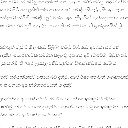
ාස කිරීමටත් ඔව්හු පෙළඹෙති. අප උගුලක සිරවී සිටිමු. දෙමළුන් 
්ව සිටි බව ප්‍රතික්ෂේප කරන අතර බෞද්ධ සියල්ල සිංහල ලෙස
කන්දරෝඩෙයිහි බෞද්ධ පුරාවස්තු ගැන දමිළයින් උන්නදු නොවන 
රජය එම භූමිය අල්ලා ගෙන තිබේ. මේ වනාහී ශ්‍රාස්ත්‍රඥයින් ශ්‍රී
රුන් රුස් වී ශ්‍රී ලංකාව පිළිබඳ කමිටු වාර්තාව අරභයා එක්සත්
කින යෝජනාවක් සම්මත කළා වූ ප්‍රසංගය අපි දුටුවෙමු. ඔවුන් එම
 සැක කරමි. ඒ අපේ උපකුලපතිවරුන්ගේ විශාරදත්වයේ තරම ය.
තාව හරයාත්මකව සත්‍යය බව දනිමු. අපේ ශිෂ්‍ය ශිෂාවන් ගණනාවක
නැති ජනයා අපි නිරන්තරයෙන් ම දකිමු.
‍රඥාප්තිය ද අනෙක් අතින් තුවක්කුව ද ගත් සොල්දාදුවන් පිළිබඳ
මු. තුවක්කුව සහ ප්‍රඥාප්තිය ඇතැතිව ආ කිසිදු සොල්දාදුවකු ගැන
ටින ඔබ එවැන්නන් දැක තිබේ ද?