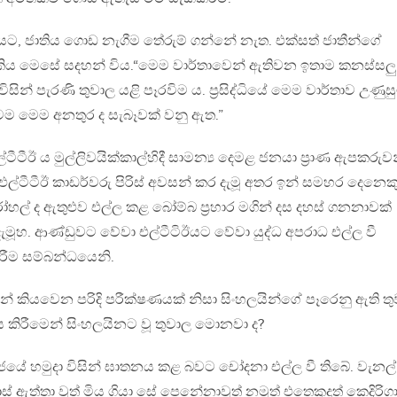
ිදියට, ජාතිය ගොඩ නැගීම තේරුම් ගන්නේ නැත. එක්සත් ජාතීන්ගේ
ැකිය මෙසේ සදහන් විය.“මෙම වාර්තාවෙන් ඇතිවන ඉතාම කනස්සලු
න් පැරණි තුවාල යළි පෑරවිම ය. ප්‍රසිද්ධියේ මෙම වාර්තාව උණුසු
ම මෙම අනතුර ද සැබෑවක් වනු ඇත.”
්ටීටීඊ ය මුල්ලිවයික්කාල්හිදී සාමන්‍ය දෙමළ ජනයා ප්‍රාණ ඇපකරුව
ල්ටීටීඊ කාඩර්වරු පිරිස් අවසන් කර දැමූ අතර ඉන් සමහර දෙනෙක
ෝහල් ද ඇතුළුව එල්ල කළ බෝම්බ ප්‍රහාර මගින් දස දහස් ගනනාවක්
ැමූහ. ආණ්ඩුවට වේවා එල්ටීටිඊයට වේවා යුද්ධ අපරාධ එල්ල වී
රීම සම්බන්ධයෙනි.
් කියවෙන පරිදි පරීක්ෂණයක් නිසා සිංහලයින්ගේ පෑරෙනු ඇති ත
කිරීමෙන් සිංහලයිනට වූ තුවාල මොනවා ද?
ජයේ හමුදා විසින් ඝාතනය කළ බවට චෝදනා එල්ල වී තිබේ. වැනල්
ස් ඇත්තා වූත් මිය ගියා සේ පෙනේනාවූත් නමුත් එතෙකුදුත් කෙදිරිග