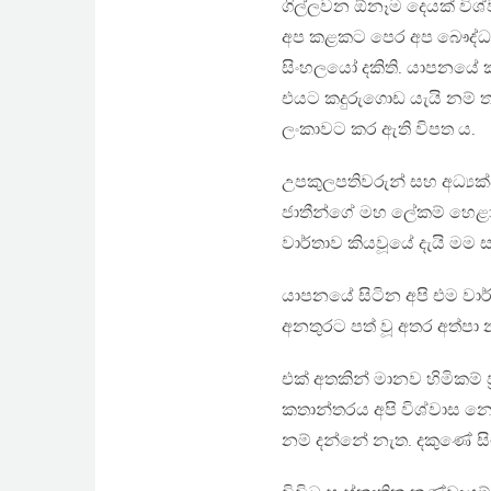
ගිල්ලවන ඕනෑම දෙයක් විශ්ව
අප කළකට පෙර අප බෞද්ධයන
සිංහලයෝ දකිති. යාපනයේ 
එයට කදුරුගොඩ යැයි නම් තබා 
ලංකාවට කර ඇති විපත ය.
උපකුලපතිවරුන් සහ අධ්‍යක්ෂව
ජාතීන්ගේ මහ ලේකම් හෙළා ද
වාර්තාව කියවූයේ දැයි මම
යාපනයේ සිටින අපි එම වාර්
අනතුරට පත් වූ අතර අත්පා 
එක් අතකින් මානව හිමිකම් ප්
කතාන්තරය අපි විශ්වාස නොකර
නම් දන්නේ නැත. දකුණේ සි