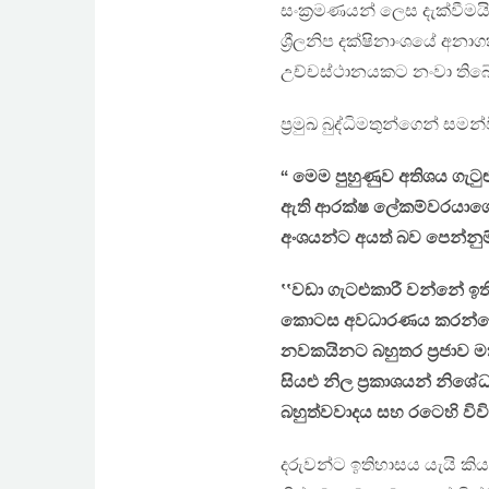
සංක්‍රමණයන් ලෙස දැක්වීමය
ශ්‍රීලනිප දක්ෂිනාංශයේ අන
උච්චස්ථානයකට නංවා තිබේ
ප්‍රමුඛ බුද්ධිමතුන්ගෙන් ස
“ මෙම පුහුණුව අතිශය ගැට
ඇති ආරක්ෂ ලේකම්වරයාගේ
අංශයන්ට අයත් බව පෙන්නුම
‛‛වඩා ගැටළුකාරී වන්නේ ඉත
කොටස අවධාරණය කරන්නේ බ
නවකයිනට බහුතර ප්‍රජාව මත 
සියළු නිල ප්‍රකාශයන් නිශ
බහුත්වවාදය සහ රටෙහි විව
දරුවන්ට ඉතිහාසය යැයි කි