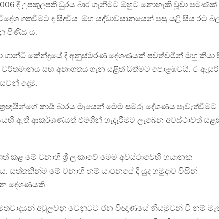
006 දී උපකුලපති ධුරය බාර ගැනීමට ඔහුට නොහැකි වූවා පමණක්
දේශ ගතවීමට ද සිදුවිය. ඔහු යුද්ධාවසානයෙන් පසු යළි සිය රට බ
 පිණිස ය.
ගාන්ධි කේන්ද්‍රයේ දී අනුස්මරණ දේශණයක් පවත්වමින් ඔහු කියා ස
ාසය වර්තමානය සහ අනාගතය ගැන යළිත් සිතීමට පොළඹවයි. ඒ ඇසුරි
සවන් දෙමු:
ස්ත්‍රඥයින්ගේ කාර්‍ය බාරය මැයෙන් මෙම සමරු දේශණය පැවැත්වීමට
යෙහි ඇති ආකර්ශණයත් එමගින් හැදෑරීමට ලැබෙන අවස්ථාවත් සළ
ත් කළ මේ වනාහී ශ්‍රී ලංකාවේ මෙම අවස්ථාවෙහි භයානක
. සත්තකින්ම මේ වනාහී නම් යාපනයේ දී යුද හමුදාව විසින්
න දේශණයකි.
වාදී මතවාදයන් අවුලුවනු වෙනුවට ජන විඥාණයේ නියමුවන් වී නම් මෑ