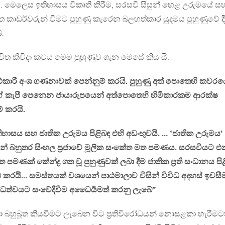
ි. මෙලෙස ඉතිහාසය විකෘති කිරීම, සරසවි සිසුන් හෙළ උරුමයේ ස
ාගත කාඩර්වරුන් වීමට පුහුණු කැරෙන බලහත්කාර යුදමය පුහුණුවේ දී
.
මන්විත කිවිදා කවය මෙම පුහුණුව ගැන මෙසේ කිය යි.
ුළුකාරී අංශ ගණනාවක් පෙන්නුම් කරයි. පුහුණු අත් පොතෙහි කවර
 කැපී පෙනෙන ජායාරුපයෙන් අත්පොතෙහි හිමිකාරකම ආරක්ෂ
් කරයි.
ිහාසය සහ ජාතික උරුමය පිළිබඳ එහි අඩංඟුවයි. … ‛ජාතික උරුමය’
හුතර සිංහල ප්‍රජාවේ මූලික සංකේත මත පමණය. සරසවියට එ
පමණක් කේන්ද්‍ර ගත වූ පුහුණුවක් ලබා දීම ජාතික ප්‍රති සංධානය පි
ේධ කරයි… සමස්තයක් වශයෙන් පාඨමාලාව විසින් විවිධ අදහස් ඉවසී
ිධත්වයට සංවේදීවීම අධෛර්‍යමත් කරනු ලැබේ”
යා බහුබූත කියවීමට ලැබෙන විට ප්‍රතිවිරෝධයන් නොසළකා හැරීමට