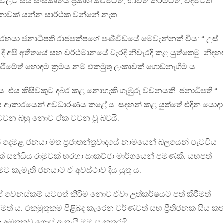
ට සිය සංස්කෘතිය ප්‍රකාශ කිරීමටත්, භාවිත කිරීමටත්, විදීමටත්
ී ලංකාවක් යන්න සාර්ථක වන්නේ නැත.
අරභයා ජනාධිපති රාජපක්ෂගේ පණිවිඩයේ මෙවැන්නක් විය: “ උස්
ී අපි අතීතයේ සහ වර්ථමානයේ වැරදි නිවැරදි කළ යුත්තෙමු. නිද
කිරීමේත් හොඳම ක්‍රමය නම් එකමුතු ලංකාවක් ගොඩනැගීම ය.
. එය කිසිවකුට දබර කළ නොහැකි ගැඹුරු වචනයකි. ජනාධිපති “
මය ආකාරයෙන් අවධාරණය කළේ ය. සදහන් කළ යුත්තේ එදින යොදා
 වචන බහු නොව ඒක වචන වූ බවයි.
න් දෙමළ ජනයා මත ප්‍රජාතන්ත්‍රවාදයේ නාමයෙන් බලයෙන් පැටවිය
 සන්ධීය රාමුවක් හරහා සාකච්ජා මාර්ගයෙන් පමණකි. යහපත්
ට කැමැති ජනයාට ඒ අවස්ථාව දිය යුතු ය.
 වෙනස්කම් යටපත් කිරීම නොව ඒවා උත්කර්ෂයට පත් කිරීමත්
රීමත් ය. එකමුතුකම පිළිබඳ කැරෙන වර්ණවත් සහ ප්‍රීතිජනක සිය ක
ත අමතකව ගොස් ඇතැයි මම සැකකරමි.