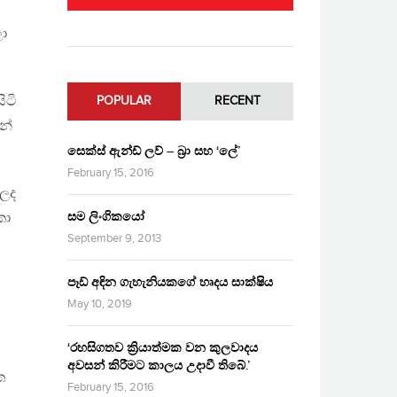
ලා
ිටි
POPULAR
RECENT
න්
සෙක්ස් ඇන්ඩ් ලව් – බ්‍රා සහ ‘ලේ’
February 15, 2016
 ලද
සම ලිංගිකයෝ
කා
September 9, 2013
පෑඩ් අඳින ගැහැනියකගේ හෘදය සාක්ෂිය
May 10, 2019
‘රහසිගතව ක්‍රියාත්මක වන කුලවාදය
අවසන් කිරීමට කාලය උදාවී තිබේ.’
ත
February 15, 2016