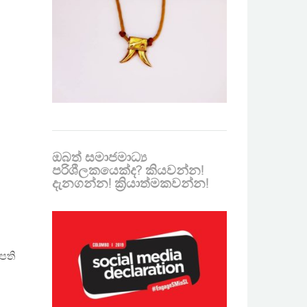
ඔබත් සමාජමාධ්‍ය
පරිශීලකයෙක්ද? කියවන්න!
දැනගන්න! ක්‍රියාත්මකවන්න!
පති