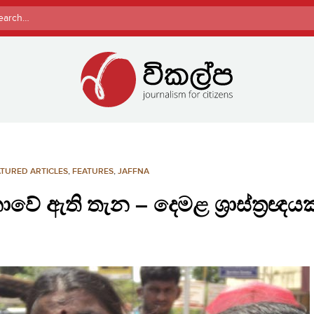
rch
TURED ARTICLES
,
FEATURES
,
JAFFNA
වේ ඇති තැන – දෙමළ ශ්‍රාස්ත්‍රඥයක