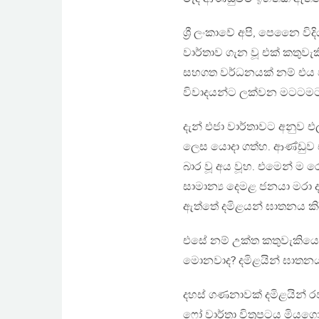
ශ්‍රී ලංකාවේ අපි, පෙනෛ ව
වාර්තාව ගැන වූ එක් කතුව
සහගත වර්ධනයක් නම් එය විසි
විවාදයන්ට ලක්වන මටටමට
දැන් එජා වාර්තාවට අනුව එල
ලෙස යොදා ගත්හ. ආණ්ඩුව එ
බාර වූ අය වූහ. එමෙන් ම ර
සාමාන්‍ය දෙමළ ජනයා මරා ද
ඇත්තේ දමිළයන් ඝාතනය කි
එසේ නම් උක්ත කතුවැකියෙන
මොනවාද? දමිළයින් ඝාතනය 
දහස් ගණනාවක් දමිළයින් ර
ෆෝ වාර්තා විත්‍රපටය මියගො