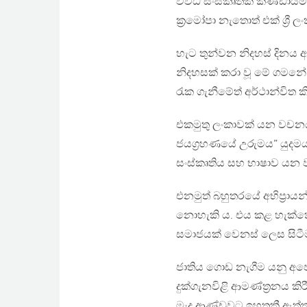
විවිධ සංස්කෘතික කණ්ඩායම්වල
ක්‍රමෝපා නැතොත් එක් ශ්‍ර
හැට තුන්වන නිදහස් දිනය 
නිදහසක් කරා වූ මේ ගමනේ ද
රැක ගැනීමේත් අර්ථාන්විත 
එකමුතු ලංකාවක් යන වචනය
ජයග්‍රහණයේ උරුමය” යුද
සංස්කෘතිය සහ භාෂාව යන
එනමුත් බහුතරයේ අභිප්‍රාය
නොහැකි ය. එය කළ හැක්කේ
සමාජයක් වෙනස් ලෙස සිටීම
ජාතිය ගොඩ නැගීම යනු අපේ
දුක්ගැනවිළි ආමණ්ත්‍රනය කි
මැද ආණ්ඩුවට ඉහතකී ඇත්