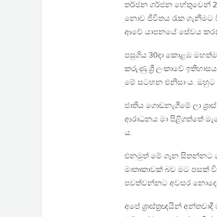
තර්ජන ගර්ජන හේතුවෙන් 2
නොව ජීවිතය රැක ගැනීමට වි
ආවේ යාපනයේ සේවය කරනු
පසුගිය 30දා කොළඹ මහත්මා 
කරුණු ශ්‍රී ලංකාවේ ඉතිහ
මේ සටහන එනිසා ය. ඔහුට 
ජාතිය ගොඩනැගීමේ ලා ශ්‍රා
ආරාධනය මා පිළිගත්තේ මැ
ය.
එනමුත් මේ ගැන සිතන්නට ග
මාතෘකාවක් බව මට පසක් විය
පවත්වන්නට අවසර නොදෙ
අපේ ශ්‍රාස්ත්‍රඥයින් අන්ත