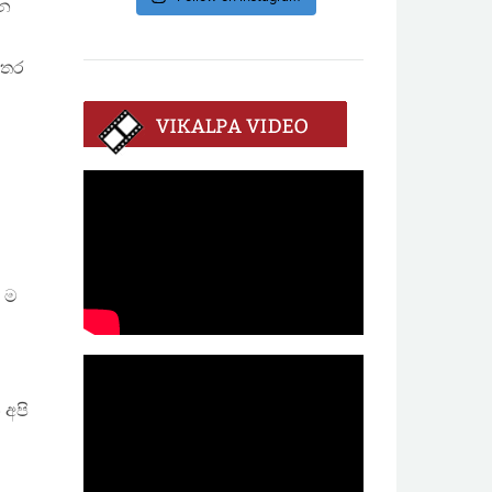
වන
අතර
් ම
 අපි