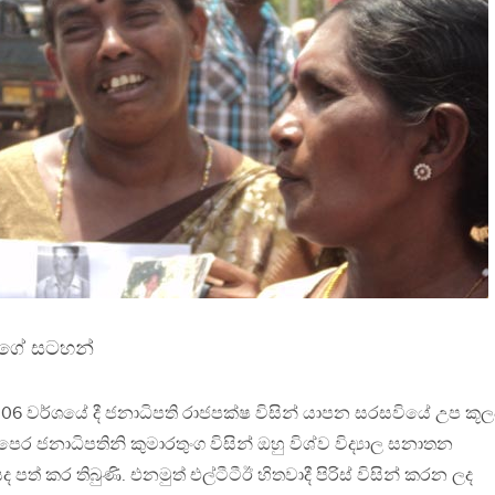
කුගේ සටහන්
 2006 වර්ශයේ දී ජනාධිපති රාජපක්ෂ විසින් යාපන සරසවියේ උප කූල
ර ජනාධිපතිනි කුමාරතුංග විසින් ඔහු විශ්ව විද්‍යාල සනාතන
ත් කර තිබුණි. එනමුත් එල්ටීටීඊ හිතවාදී පිරිස් විසින් කරන ලද