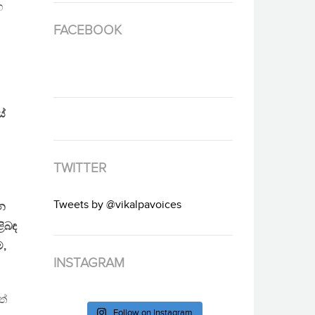
හ
FACEBOOK
යේ
TWITTER
Tweets by @vikalpavoices
න
ළිබඳ
ම,
INSTAGRAM
ත්
Follow on Instagram