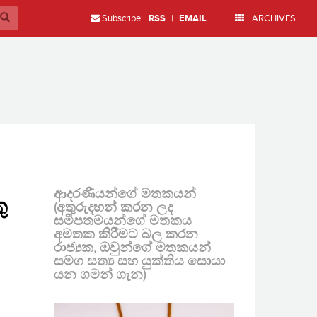
Subscribe:
RSS
|
EMAIL
ARCHIVES
ආදරණීයන්ගේ මතකයන්
ු
(අතුරුදහන් කරන ලද
සමීපතමයන්ගේ මතකය
අමතක කිරීමට බල කරන
රාජ්‍යක, ඔවුන්ගේ මතකයන්
සමග සත්‍ය සහ යුක්තිය සොයා
යන ගමන් ගැන)