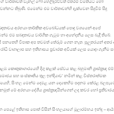
න්ගේ වාර්තාවත් වැනල් ෆෝ හෙලිදරව්වත් එතරම් විමතියට හෝ
නට තිබුණි. එමෙන්ම එම වාර්තාවන්හි දැක්වෙන සිදුවීම් සිදු
සබඳතාවය අරභයා තාර්කික අවබෝධයක් පොදු වශයෙන් අපේ
 එමෙන්ම එම සබඳතාවය වාර්ගික ගැටුම හා අභේදනීය ලෙස බැදී තිබේ.
සි පනතෙහි විපාක අප තවමත් තේරුම් ගෙන නැත. සුලුතරයන් අතර 
රෝධී වාගාලාප සහ ඉතිහාසය ප්‍රචාරක අවියක් ලෙස යොදා ගැනීම 
 කෙෘතුකාගාරයෙහි දිගු කළක් සේවය කළ බහුමානී ශ්‍රාස්ත්‍රඥ එම් 
සමාජය සහ සංස්කෘතිය තුල ඉන්දියාව’ නමින් කළ විස්තරාත්මක
්කෘතියෙහි, සිංහල මෙන්ම දෙමළ යන දෙකෙහිම පදනම කේරළ බලපෑම
ුත් මේ අරභයා දේශීය ශ්‍රාස්ත්‍රඥයින්ගෙන් ලද කවර හෝ ප්‍රතිචාර
න පෙළේ ඉතිහාස පොත් විසින් සිංහලයාගේ මූලාරම්භය ඉන්දු – ආර්‍ය