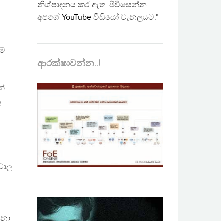
නිශ්පාදනය කර ඇත. පිවිසෙන්න
අපගේ
YouTube
වීඩියෝ චැනලයට."
ම්
ආරක්ෂාවන්න..!
න්
ු
ුවාල
ානා