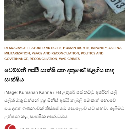
DEMOCRACY
,
FEATURED ARTICLES
,
HUMAN RIGHTS
,
IMPUNITY
,
JAFFNA
,
MILITARIZATION
,
PEACE AND RECONCILIATION
,
POLITICS AND
GOVERNANCE
,
RECONCILIATION
,
WAR CRIMES
චෙම්මනී අස්ථි සාක්ෂි සහ දකුණේ මළගිය හෘද
සාක්ෂිය
iMage: Kumanan Kanna / FB උතුරේ පස් තට්ටු අතරින් යළි
යළිත් මතු වන්නේ හුදු මිනිස් අස්ථි කැබලි පමණක් නොවේ.
එය දශක ගණනාවක් තිස්සේ මේ පොළොව යට සඟවා තැබීමට
උත්සාහ කළ සාහසික අපරාධමය…