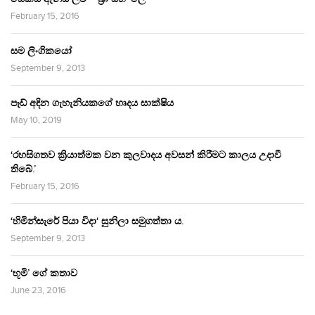
February 15, 2016
සම ලිංගිකයෝ
September 9, 2013
පෑඩ් අඳින ගැහැනියකගේ හෘදය සාක්ෂිය
May 10, 2019
‘රහසිගතව ක්‍රියාත්මක වන කුලවාදය අවසන් කිරීමට කාලය උදාවී
තිබේ.’
February 15, 2016
‘හිමින්සැරේ පියා විදා‘ සුනිලා සමුගත්තා ය.
September 9, 2013
‘භූමි’ ගේ කතාව
June 23, 2016