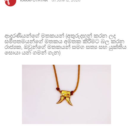
KARAPOTHTHA
on
June 12, 2026
ආදරණීයන්ගේ මතකයන් (අතුරුදහන් කරන ලද
සමීපතමයන්ගේ මතකය අමතක කිරීමට බල කරන
රාජ්‍යක, ඔවුන්ගේ මතකයන් සමග සත්‍ය සහ යුක්තිය
සොයා යන ගමන් ගැන)