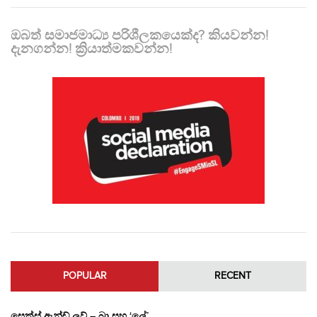
ඔබත් සමාජමාධ්‍ය පරිශීලකයෙක්ද? කියවන්න!
දැනගන්න! ක්‍රියාත්මකවන්න!
POPULAR
RECENT
සෙක්ස් ඇන්ඩ් ලව් – බ්‍රා සහ ‘ලේ’