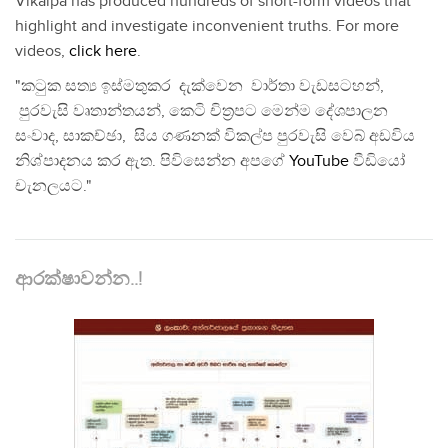
Vikalpa has produced hundreds of short-form videos that
highlight and investigate inconvenient truths. For more
videos,
click here
.
"කටුක සත්‍ය ඉස්මතුකර දැක්වෙන වාර්තා වැඩසටහන්,
පුරවැසි වෘතාන්තයන්, කෙටි චිත්‍රපට මෙන්ම දේශපාලන
සංවාද, සාකච්ඡා, සිය ගණනක් විකල්ප පුරවැසි වෙබ් අඩවිය
නිශ්පාදනය කර ඇත. පිවිසෙන්න අපගේ
YouTube
වීඩියෝ
චැනලයට."
ආරක්ෂාවන්න..!