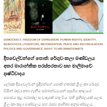
DEMOCRACY
,
FREEDOM OF EXPRESSION
,
HUMAN RIGHTS
,
IDENTITY
,
KILINOCHCHI
,
LITERATURE
,
MILITARIZATION
,
PEACE AND RECONCILIATION
,
POLITICS AND GOVERNANCE
,
RIGHT TO INFORMATION(RTI)
දීපචෙල්වන්ගේ පොත්: රේගුව-කලා මණ්ඩලය
අතර මාරාන්තික පරස්පරතාව සහ මාලිමාවේ
දෘෂ්ටිවාදය
ලේඛක දීපචෙල්වන් ප්‍රදීපන්ගේ පොත් හතරක් ශ්‍රී ලංකා රේගුව
විසින් රඳවා තබා ගැනීම සම්බන්ධයෙන් පසුගිය කාලයේ
සමාජය තුළ බරපතල සංවාදයක් මතු විය. එහි ප්‍රතිඵලයක් ලෙස
ශ්‍රී ලංකා කලා මණ්ඩලය සහ රාජ්‍ය සාහිත්‍ය අනුමණ්ඩලය…