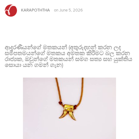
KARAPOTHTHA
on
June 5, 2026
ආදරණීයන්ගේ මතකයන් (අතුරුදහන් කරන ලද
සමීපතමයන්ගේ මතකය අමතක කිරීමට බල කරන
රාජ්‍යක, ඔවුන්ගේ මතකයන් සමග සත්‍ය සහ යුක්තිය
සොයා යන ගමන් ගැන)