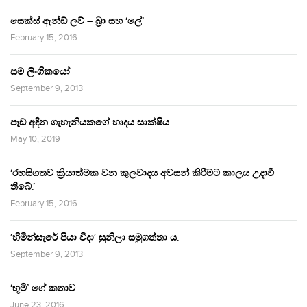
සෙක්ස් ඇන්ඩ් ලව් – බ්‍රා සහ ‘ලේ’
February 15, 2016
සම ලිංගිකයෝ
September 9, 2013
පෑඩ් අඳින ගැහැනියකගේ හෘදය සාක්ෂිය
May 10, 2019
‘රහසිගතව ක්‍රියාත්මක වන කුලවාදය අවසන් කිරීමට කාලය උදාවී
තිබේ.’
February 15, 2016
‘හිමින්සැරේ පියා විදා‘ සුනිලා සමුගත්තා ය.
September 9, 2013
‘භූමි’ ගේ කතාව
June 23, 2016