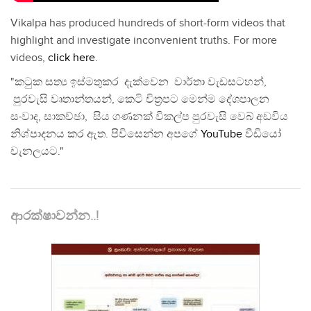
Vikalpa has produced hundreds of short-form videos that
highlight and investigate inconvenient truths. For more
videos,
click here
.
"කටුක සත්‍ය ඉස්මතුකර දැක්වෙන වාර්තා වැඩසටහන්,
පුරවැසි වෘතාන්තයන්, කෙටි චිත්‍රපට මෙන්ම දේශපාලන
සංවාද, සාකච්ඡා, සිය ගණනක් විකල්ප පුරවැසි වෙබ් අඩවිය
නිශ්පාදනය කර ඇත. පිවිසෙන්න අපගේ
YouTube
වීඩියෝ
චැනලයට."
ආරක්ෂාවන්න..!