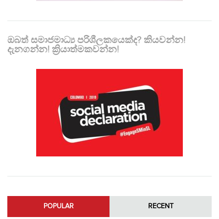
ඔබත් සමාජමාධ්‍ය පරිශීලකයෙක්ද? කියවන්න!
දැනගන්න! ක්‍රියාත්මකවන්න!
POPULAR
RECENT