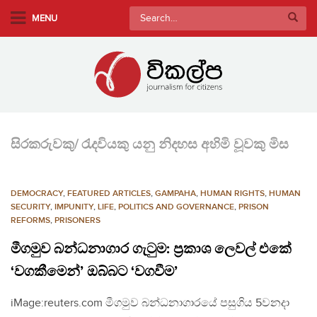
S
Search
MENU
k
for:
i
p
t
o
m
a
සිරකරුවකු/ රැදවියකු යනු නිදහස අහිමි වූවකු මිස
i
n
c
DEMOCRACY
,
FEATURED ARTICLES
,
GAMPAHA
,
HUMAN RIGHTS
,
HUMAN
o
SECURITY
,
IMPUNITY
,
LIFE
,
POLITICS AND GOVERNANCE
,
PRISON
n
REFORMS
,
PRISONERS
t
මීගමුව බන්ධනාගාර ගැටුම: ප්‍රකාශ ලෙවල් එකේ
e
‘වගකීමෙන්’ ඔබ්බට ‘වගවීම’
n
t
iMage:reuters.com මීගමුව බන්ධනාගාරයේ පසුගිය 5වනදා