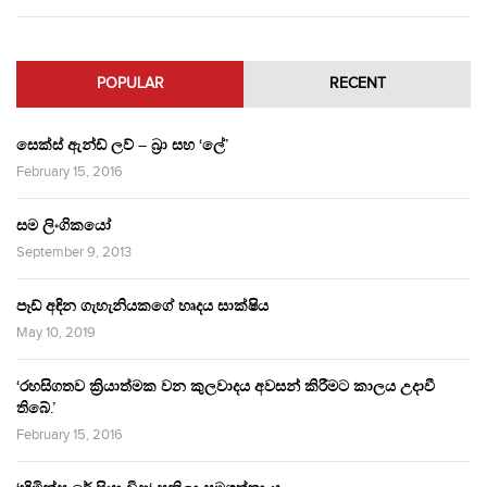
POPULAR
RECENT
සෙක්ස් ඇන්ඩ් ලව් – බ්‍රා සහ ‘ලේ’
February 15, 2016
සම ලිංගිකයෝ
September 9, 2013
පෑඩ් අඳින ගැහැනියකගේ හෘදය සාක්ෂිය
May 10, 2019
‘රහසිගතව ක්‍රියාත්මක වන කුලවාදය අවසන් කිරීමට කාලය උදාවී
තිබේ.’
February 15, 2016