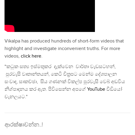
Vikalpa has produced hundreds of short-form videos that
highlight and investigate inconvenient truths. For more
videos,
click here
.
"කටුක සත්‍ය ඉස්මතුකර දැක්වෙන වාර්තා වැඩසටහන්,
පුරවැසි වෘතාන්තයන්, කෙටි චිත්‍රපට මෙන්ම දේශපාලන
සංවාද, සාකච්ඡා, සිය ගණනක් විකල්ප පුරවැසි වෙබ් අඩවිය
නිශ්පාදනය කර ඇත. පිවිසෙන්න අපගේ
YouTube
වීඩියෝ
චැනලයට."
ආරක්ෂාවන්න..!