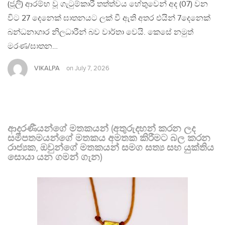
(ජූලි) ආරම්භ වූ ගැටුම්කාරී තත්ත්වය හේතුවෙන් අද (07) වන
විට 27 දෙනෙක් ඝාතනයට ලක් වී ඇති අතර එයින් 7දෙනෙක්
බන්ධනාගාර නිලධාරීන් බව වාර්තා වෙයි. කෙසේ නමුත්
මරණ/ඝාතන…
VIKALPA
on
July 7, 2026
ආදරණීයන්ගේ මතකයන් (අතුරුදහන් කරන ලද
සමීපතමයන්ගේ මතකය අමතක කිරීමට බල කරන
රාජ්‍යක, ඔවුන්ගේ මතකයන් සමග සත්‍ය සහ යුක්තිය
සොයා යන ගමන් ගැන)