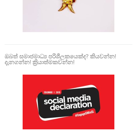
ඔබත් සමාජමාධ්‍ය පරිශීලකයෙක්ද? කියවන්න!
දැනගන්න! ක්‍රියාත්මකවන්න!