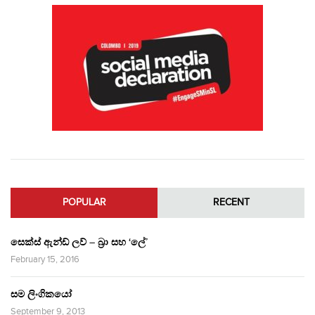
POPULAR
RECENT
සෙක්ස් ඇන්ඩ් ලව් – බ්‍රා සහ ‘ලේ’
February 15, 2016
සම ලිංගිකයෝ
September 9, 2013