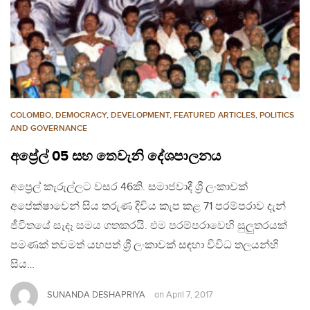
COLOMBO
,
DEMOCRACY
,
DEVELOPMENT
,
FEATURED ARTICLES
,
POLITICS
AND GOVERNANCE
අප්‍රේල් 05 සහ තෙවැනි දේශපාලනය
අප්‍රෙල් කැරුල්ලට වසර 46කි. සමාජවාදී ශ්‍රී ලංකාවක්
අපේක්ෂාවෙන් සිය තරුණ දිවිය කැප කළ 71 පරම්පරාව දැන්
ජීවිතයේ සැදෑ සමය ගතකරයි. එම පරම්පරාවෙහි සුලුතරයක්
පමණක් තවමත් යහපත් ශ්‍රී ලංකාවක් සඳහා විවිධ තලයන්හි
සිය…
SUNANDA DESHAPRIYA
on
April 7, 2017