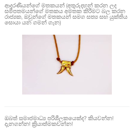
ආදරණීයන්ගේ මතකයන් (අතුරුදහන් කරන ලද
සමීපතමයන්ගේ මතකය අමතක කිරීමට බල කරන
රාජ්‍යක, ඔවුන්ගේ මතකයන් සමග සත්‍ය සහ යුක්තිය
සොයා යන ගමන් ගැන)
ඔබත් සමාජමාධ්‍ය පරිශීලකයෙක්ද? කියවන්න!
දැනගන්න! ක්‍රියාත්මකවන්න!