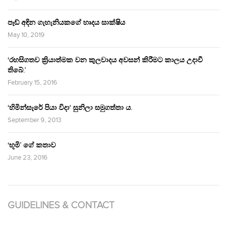
පෑඩ් අඳින ගැහැනියකගේ හෘදය සාක්ෂිය
May 10, 2019
‘රහසිගතව ක්‍රියාත්මක වන කුලවාදය අවසන් කිරීමට කාලය උදාවී
තිබේ.’
February 15, 2016
‘හිමින්සැරේ පියා විදා‘ සුනිලා සමුගත්තා ය.
September 9, 2013
‘භූමි’ ගේ කතාව
June 23, 2016
GUIDELINES & CONTACT