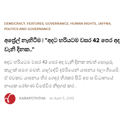
DEMOCRACY
,
FEATURES
,
GOVERNANCE
,
HUMAN RIGHTS
,
JAFFNA
,
POLITICS AND GOVERNANCE
අප්‍රේල් නැඟිටීම | ”අදට හරියටම වසර 42 පෙර අද
වැනි දිනක..”
අදට හරියටම වසර 42 පෙර අද වැනි දිනක තවත් සොයුරු
කැලක් සමග මමත්, යාල්දේවී දුම්රියෙන් යාපනය බලා ගියෙමි.
ඒ එවකට යාපනය හිර ගෙදර හිරකර සිටි අප සංවිධානයේ
නායක රෝහණ විජේවීර නිදහස් කර…
KARAPOTHTHA
on
April 5, 2013