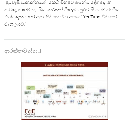
පුරවැසි වෘතාන්තයන්, කෙටි චිත්‍රපට මෙන්ම දේශපාලන
සංවාද, සාකච්ඡා, සිය ගණනක් විකල්ප පුරවැසි වෙබ් අඩවිය
නිශ්පාදනය කර ඇත. පිවිසෙන්න අපගේ
YouTube
වීඩියෝ
චැනලයට."
ආරක්ෂාවන්න..!