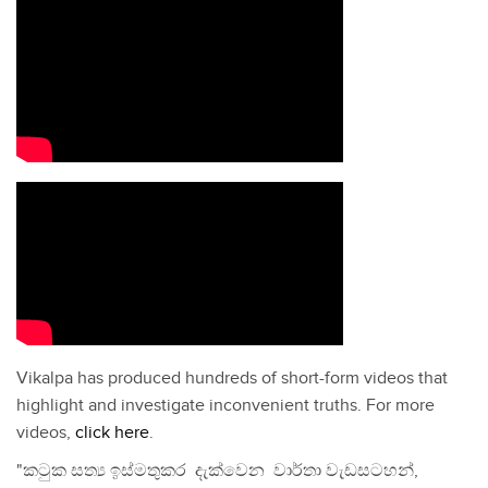
Vikalpa has produced hundreds of short-form videos that
highlight and investigate inconvenient truths. For more
videos,
click here
.
"කටුක සත්‍ය ඉස්මතුකර දැක්වෙන වාර්තා වැඩසටහන්,