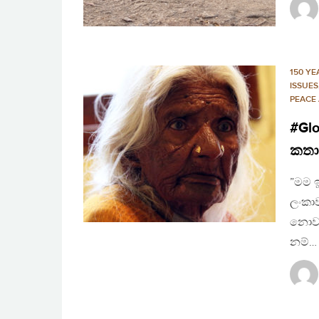
150 YE
ISSUES
PEACE
#Glo
කතා
”මම ඉ
ලංකාව
නොවැම
නම්…