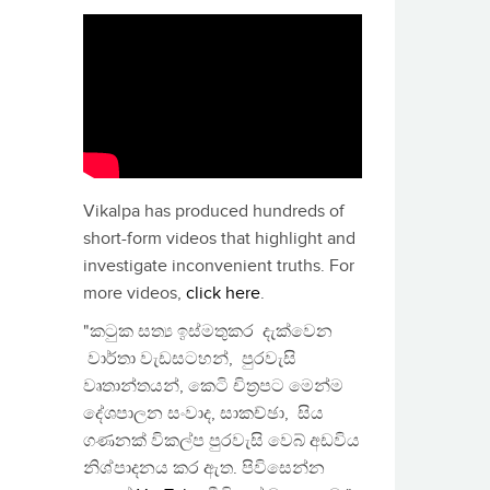
Vikalpa has produced hundreds of
short-form videos that highlight and
investigate inconvenient truths. For
more videos,
click here
.
"කටුක සත්‍ය ඉස්මතුකර දැක්වෙන
වාර්තා වැඩසටහන්, පුරවැසි
වෘතාන්තයන්, කෙටි චිත්‍රපට මෙන්ම
දේශපාලන සංවාද, සාකච්ඡා, සිය
ගණනක් විකල්ප පුරවැසි වෙබ් අඩවිය
නිශ්පාදනය කර ඇත. පිවිසෙන්න