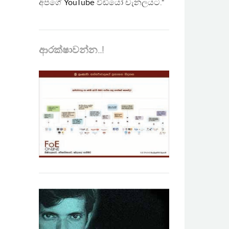
අපගේ
YouTube
වීඩියෝ චැනලයට."
ආරක්ෂාවන්න..!