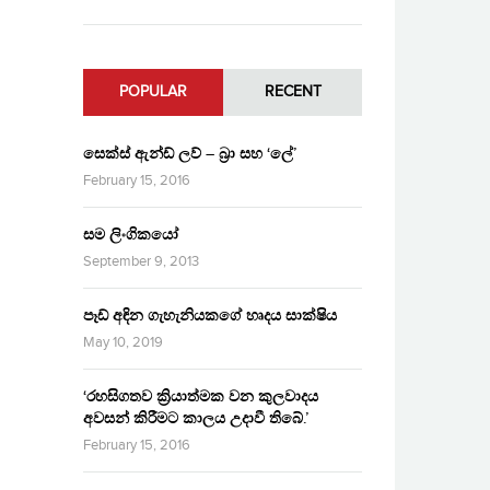
POPULAR
RECENT
සෙක්ස් ඇන්ඩ් ලව් – බ්‍රා සහ ‘ලේ’
February 15, 2016
සම ලිංගිකයෝ
September 9, 2013
පෑඩ් අඳින ගැහැනියකගේ හෘදය සාක්ෂිය
May 10, 2019
‘රහසිගතව ක්‍රියාත්මක වන කුලවාදය
අවසන් කිරීමට කාලය උදාවී තිබේ.’
February 15, 2016