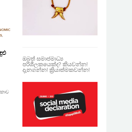
NOMIC
PS
,
ුළු
ඔබත් සමාජමාධ්‍ය
පරිශීලකයෙක්ද? කියවන්න!
දැනගන්න! ක්‍රියාත්මකවන්න!
ංකාව