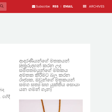
Subscribe:
RSS
|
EMAIL
ARCHIVES
ආදරණීයන්ගේ මතකයන්
(අතුරුදහන් කරන ලද
සමීපතමයන්ගේ මතකය
අමතක කිරීමට බල කරන
රාජ්‍යක, ඔවුන්ගේ මතකයන්
සමග සත්‍ය සහ යුක්තිය සොයා
යන ගමන් ගැන)
ිබද
 එහිදී