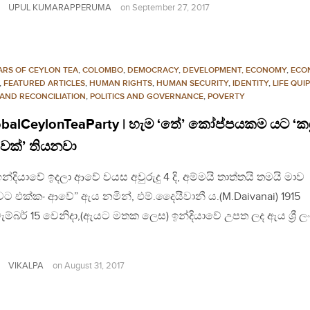
UPUL KUMARAPPERUMA
on
September 27, 2017
ARS OF CEYLON TEA
,
COLOMBO
,
DEMOCRACY
,
DEVELOPMENT, ECONOMY
,
ECO
,
FEATURED ARTICLES
,
HUMAN RIGHTS
,
HUMAN SECURITY
,
IDENTITY
,
LIFE QUI
 AND RECONCILIATION
,
POLITICS AND GOVERNANCE
,
POVERTY
balCeylonTeaParty | හැම ‘තේ’ කෝප්පයකම යට ‘කඳ
වක්’ තියනවා
න්දියාවේ ඉදලා ආවේ වයස අවුරුදු 4 දි, අම්මයි තාත්තයි තමයි මාව
ට එක්කං ආවේ” ඇය නමින්, එම්.දෛයීවානී ය.(M.Daivanai) 1915
්බර් 15 වෙනිදා,(ඇයට මතක ලෙස) ඉන්දියාවේ උපත ලද ඇය ශ්‍රී ල
VIKALPA
on
August 31, 2017