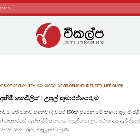
rch
ARS OF CEYLON TEA
,
COLOMBO
,
DEVELOPMENT
,
IDENTITY
,
LIFE QUIPS
අහිමි කෙවිලිය’ | උපුල් කුමාරප්පෙරුම
 ලංකාවට තේ වගාව හදුන්වා දී වසර 150ක් පිරෙන මේ කාලය තුළ ඒ පිළ
් වතුකරයේ ඇත්ත ජීවිත සොයා පසුගිය කාලය පුරාම අප ඇවිද්දෙමු.
 අදහස්, කතා, රූප, කදුලු අපට මුණ…