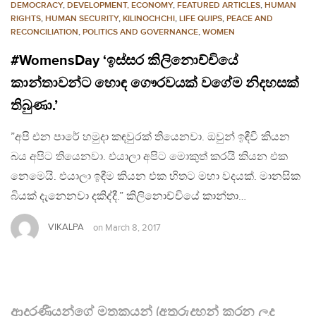
DEMOCRACY
,
DEVELOPMENT, ECONOMY
,
FEATURED ARTICLES
,
HUMAN
RIGHTS
,
HUMAN SECURITY
,
KILINOCHCHI
,
LIFE QUIPS
,
PEACE AND
RECONCILIATION
,
POLITICS AND GOVERNANCE
,
WOMEN
#WomensDay ‘ඉස්සර කිලිනොච්චියේ
කාන්තාවන්ට හොඳ ගෞරවයක් වගේම නිදහසක්
තිබුණා.’
”අපි එන පාරේ හමුදා කඳවුරක් තියෙනවා. ඔවුන් ඉඳීවි කියන
බය අපිට තියෙනවා. එයාලා අපිට මොකුත් කරයි කියන එක
නෙමෙයි. එයාලා ඉඳීම කියන එක හිතට මහා වදයක්. මානසික
බියක් දැනෙනවා දකිද්දී.” කිලිනොච්චියේ කාන්තා…
VIKALPA
on
March 8, 2017
ආදරණීයන්ගේ මතකයන් (අතුරුදහන් කරන ලද