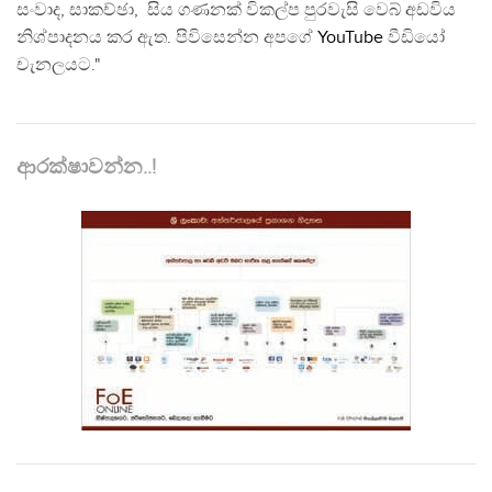
සංවාද, සාකච්ඡා, සිය ගණනක් විකල්ප පුරවැසි වෙබ් අඩවිය
නිශ්පාදනය කර ඇත. පිවිසෙන්න අපගේ
YouTube
වීඩියෝ
චැනලයට."
ආරක්ෂාවන්න..!