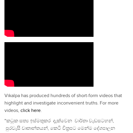
Vikalpa has produced hundreds of short-form videos that
highlight and investigate inconvenient truths. For more
videos,
click here
.
"කටුක සත්‍ය ඉස්මතුකර දැක්වෙන වාර්තා වැඩසටහන්,
පුරවැසි වෘතාන්තයන්, කෙටි චිත්‍රපට මෙන්ම දේශපාලන