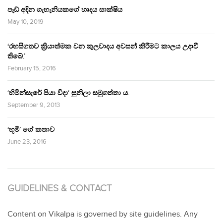
පෑඩ් අඳින ගැහැනියකගේ හෘදය සාක්ෂිය
May 10, 2019
‘රහසිගතව ක්‍රියාත්මක වන කුලවාදය අවසන් කිරීමට කාලය උදාවී
තිබේ.’
February 15, 2016
‘හිමින්සැරේ පියා විදා‘ සුනිලා සමුගත්තා ය.
September 9, 2013
‘භූමි’ ගේ කතාව
June 23, 2016
GUIDELINES & CONTACT
Content on Vikalpa is governed by site guidelines. Any