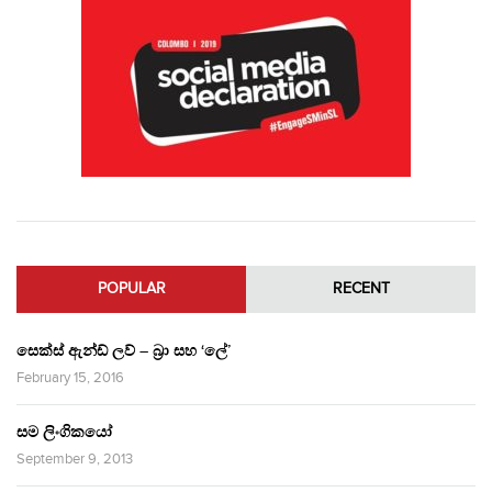
POPULAR
RECENT
සෙක්ස් ඇන්ඩ් ලව් – බ්‍රා සහ ‘ලේ’
February 15, 2016
සම ලිංගිකයෝ
September 9, 2013