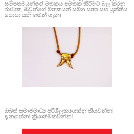
සමීපතමයන්ගේ මතකය අමතක කිරීමට බල කරන
රාජ්‍යක, ඔවුන්ගේ මතකයන් සමග සත්‍ය සහ යුක්තිය
සොයා යන ගමන් ගැන)
ඔබත් සමාජමාධ්‍ය පරිශීලකයෙක්ද? කියවන්න!
දැනගන්න! ක්‍රියාත්මකවන්න!