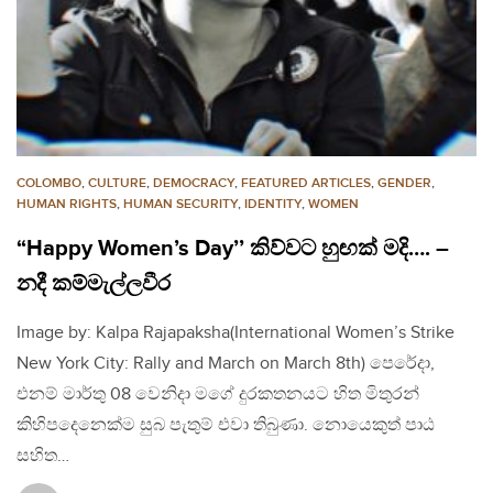
COLOMBO
,
CULTURE
,
DEMOCRACY
,
FEATURED ARTICLES
,
GENDER
,
HUMAN RIGHTS
,
HUMAN SECURITY
,
IDENTITY
,
WOMEN
“Happy Women’s Day’’ කිව්වට හුඟක් මදි…. –
නදී කම්මැල්ලවීර
Image by: Kalpa Rajapaksha(International Women’s Strike
New York City: Rally and March on March 8th) පෙරේදා,
එනම් මාර්තු 08 වෙනිදා මගේ දුරකතනයට හිත මිතුරන්
කිහිපදෙනෙක්ම සුබ පැතුම් එවා තිබුණා. නොයෙකුත් පාඨ
සහිත…