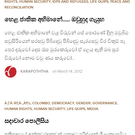
RIGHTS
,
HUMAN SECURITY
,
IDPS AND REFUGEES
,
LIFE QUIPS
,
PEACE AND
RECONCILIATION
හෙළ ජාතික අභිමානේ….. ඔවුහුද ගැයුහ
හෙළ ජාතික අභිමානේ වැදු විරුවන් සේ පොරණේ දිනු මවුබිම
සවුසිරියෙන් සරසවු පිබිදෙවු පිබිදෙවු සැරසෙවු වීර විකුම් පෑ
පෙර දරුවෝ දෙස රැස මුරකෙරුවෝ ඒ ලෙය ඇති ඔබ සුර
විරුවෝ නොම වවු ණය කරුවෝ…
KARAPOTHTHA
on
March 14, 2012
À·ƑÀ·’À¶‚À·„À¶½
,
COLOMBO
,
DEMOCRACY
,
GENDER
,
GOVERNANCE
,
HUMAN RIGHTS
,
HUMAN SECURITY
,
LIFE QUIPS
,
MEDIA
සදාචාර පොලීසිය
ඉතිහාසයේ අන්කවරදාකවත් නොදුටු පරිද්දෙන් ශ්‍රී ලංකා භූමිය