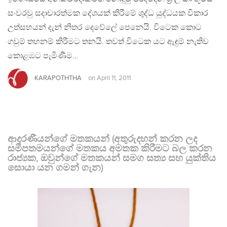
සංවරවු සදාචාරත්මක දේශයක් කිරීමේ ශුද්ධ යුද්ධයක විකාර
උත්සහයන් දැන් නිතර දෙවේලේ පෙනෙයි. විටෙක කොට
ගවුම් තහනම් කිරීමට තනයි. තවත් විටෙක යට ඇඳුම් නැතිව
කොළඹට පැමිණීම…
KARAPOTHTHA
on
April 11, 2011
ආදරණීයන්ගේ මතකයන් (අතුරුදහන් කරන ලද
සමීපතමයන්ගේ මතකය අමතක කිරීමට බල කරන
රාජ්‍යක, ඔවුන්ගේ මතකයන් සමග සත්‍ය සහ යුක්තිය
සොයා යන ගමන් ගැන)