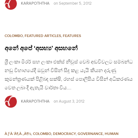
KARAPOTHTHA
on
September 5, 2012
COLOMBO
,
FEATURED ARTICLES
,
FEATURES
අනේ අපේ ‘අසභ්‍ය’ අසහනේ
ශ‍්‍රී ලංකා මිරර් සහ ලංකා එක්ස් නිවුස් වෙබ් අඩවිවලට සම්බන්ධ
නඩු විභාගයේදී ඔවුන් විසින් සිදු කළ යැයි කියන දරුණු
කුමන්ත‍්‍රණයක් පිළිබඳ සක්ෂි, රහස් පොලිසීය විසින් අධිකරණය
වෙත ලබා දී ඇතැයි වාර්තා විය….
KARAPOTHTHA
on
August 3, 2012
À·ƑÀ·’À¶‚À·„À¶½
,
COLOMBO
,
DEMOCRACY
,
GOVERNANCE
,
HUMAN