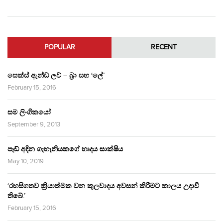
POPULAR
RECENT
සෙක්ස් ඇන්ඩ් ලව් – බ්‍රා සහ ‘ලේ’
February 15, 2016
සම ලිංගිකයෝ
September 9, 2013
පෑඩ් අඳින ගැහැනියකගේ හෘදය සාක්ෂිය
May 10, 2019
‘රහසිගතව ක්‍රියාත්මක වන කුලවාදය අවසන් කිරීමට කාලය උදාවී
තිබේ.’
February 15, 2016