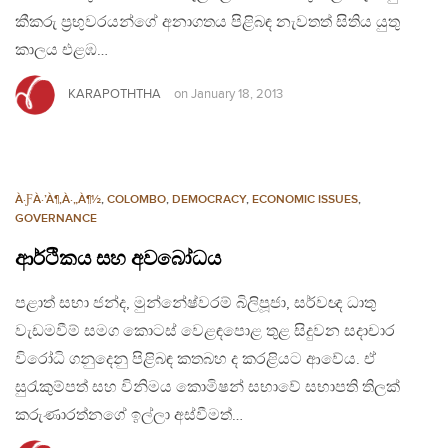
කීකරු ප‍්‍රභුවරයන්ගේ අනාගතය පිළිබඳ නැවතත් සිතිය යුතු
කාලය එළඹ…
KARAPOTHTHA
on
January 18, 2013
À·ƑÀ·’À¶‚À·„À¶½
,
COLOMBO
,
DEMOCRACY
,
ECONOMIC ISSUES
,
GOVERNANCE
ආර්ථිකය සහ අවබෝධය
පළාත් සභා ජන්ද, මුන්නේෂ්වරම් බිලිපූජා, සර්වඥ ධාතු
වැඩමවීම් සමග කොටස් වෙළඳපොළ තුළ සිදුවන සදාචාර
විරෝධි ගනුදෙනු පිළිබඳ කතබහ ද කරළියට ආවේය. ඒ
සුරැකුම්පත් සහ විනිමය කොමිෂන් සභාවේ සභාපති තිලක්
කරුණාරත්නගේ ඉල්ලා අස්වීමත්…