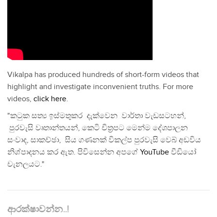
Vikalpa has produced hundreds of short-form videos that
highlight and investigate inconvenient truths. For more
videos,
click here
.
"කටුක සත්‍ය ඉස්මතුකර දැක්වෙන වාර්තා වැඩසටහන්,
පුරවැසි වෘතාන්තයන්, කෙටි චිත්‍රපට මෙන්ම දේශපාලන
සංවාද, සාකච්ඡා, සිය ගණනක් විකල්ප පුරවැසි වෙබ් අඩවිය
නිශ්පාදනය කර ඇත. පිවිසෙන්න අපගේ
YouTube
වීඩියෝ
චැනලයට."
ආරක්ෂාවන්න..!