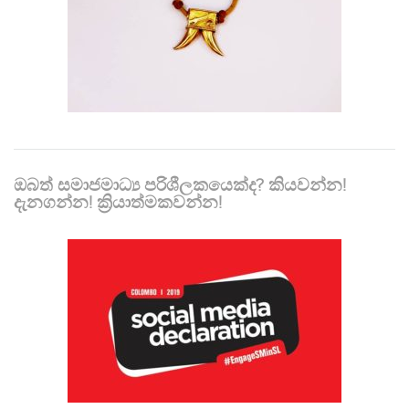
ඔබත් සමාජමාධ්‍ය පරිශීලකයෙක්ද? කියවන්න!
දැනගන්න! ක්‍රියාත්මකවන්න!