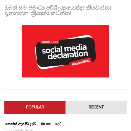
ඔබත් සමාජමාධ්‍ය පරිශීලකයෙක්ද? කියවන්න!
දැනගන්න! ක්‍රියාත්මකවන්න!
POPULAR
RECENT
සෙක්ස් ඇන්ඩ් ලව් – බ්‍රා සහ ‘ලේ’
February 15, 2016