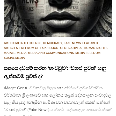
ARTIFICIAL INTELLIGENCE
,
DEMOCRACY
,
FAKE NEWS
,
FEATURED
ARTICLES
,
FREEDOM OF EXPRESSION
,
GENERATIVE AI
,
HUMAN RIGHTS
,
MATALE
,
MEDIA
,
MEDIA AND COMMUNICATIONS
,
MEDIA FREEDOM
,
SOCIAL MEDIA
සත්‍යය දඩයම් කරන ‘හංවඩුව’: ‘ව්‍යාජ පුවත්’ යනු
ඇත්තටම පුවත් ද?
iMage: GenAI වචනවල බලය සහ අර්ථයේ ප්‍රචණ්ඩත්වය
වර්තමාන ශ්‍රී ලංකාවේ සහ ලෝකය තුළත් දේශපාලන සංවාදවල
සැලකිය යුතු අන්දමින් භාවිතා වන වචනවලින් එකක් වන්නේ
“ව්‍යාජ පුවත්” (Fake News) යන්නයි. දේශපාලන නායකයින්ගේ