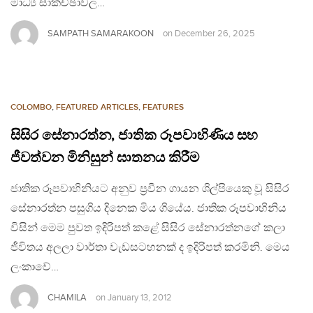
මාධ්‍ය සාකච්ඡාවල…
SAMPATH SAMARAKOON
on
December 26, 2025
COLOMBO
,
FEATURED ARTICLES
,
FEATURES
සිසිර සේනාරත්න, ජාතික රූපවාහිණිය සහ
ජීවත්වන මිනිසුන් ඝාතනය කිරීම
ජාතික රූපවාහිනියට අනුව ප්‍රවීන ගායන ශිල්පියෙකු වූ සිසිර
සේනාරත්න පසුගිය දිනෙක මිය ගියේය. ජාතික රූපවාහිනිය
විසින් මෙම පුවත ඉදිරිපත් කළේ සිසිර සේනාරත්නගේ කලා
ජීවිතය අලලා වාර්තා වැඩසටහනක් ද ඉදිරිපත් කරමිනි. මෙය
ලංකාවේ…
CHAMILA
on
January 13, 2012