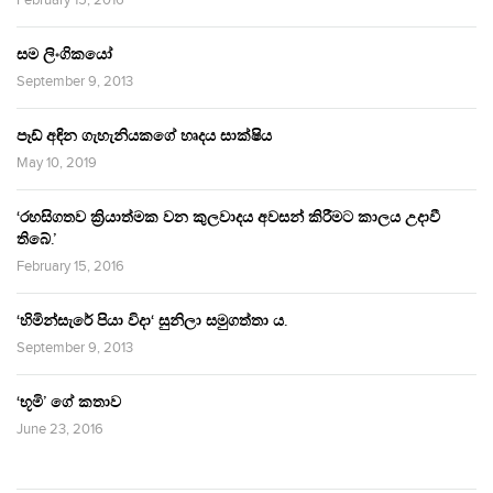
සම ලිංගිකයෝ
September 9, 2013
පෑඩ් අඳින ගැහැනියකගේ හෘදය සාක්ෂිය
May 10, 2019
‘රහසිගතව ක්‍රියාත්මක වන කුලවාදය අවසන් කිරීමට කාලය උදාවී
තිබේ.’
February 15, 2016
‘හිමින්සැරේ පියා විදා‘ සුනිලා සමුගත්තා ය.
September 9, 2013
‘භූමි’ ගේ කතාව
June 23, 2016