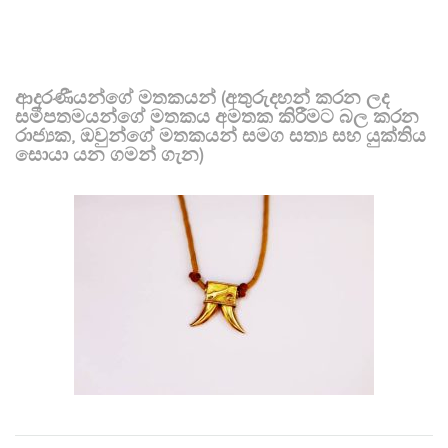
ආදරණීයන්ගේ මතකයන් (අතුරුදහන් කරන ලද
සමීපතමයන්ගේ මතකය අමතක කිරීමට බල කරන
රාජ්‍යක, ඔවුන්ගේ මතකයන් සමග සත්‍ය සහ යුක්තිය
සොයා යන ගමන් ගැන)