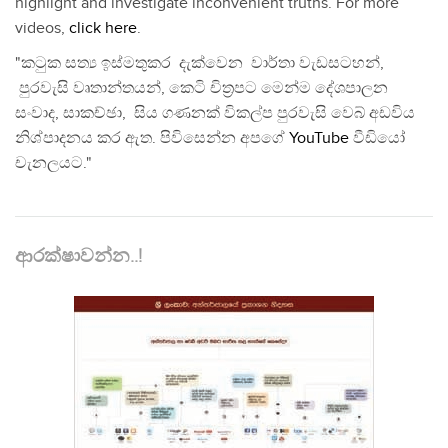
highlight and investigate inconvenient truths. For more
videos,
click here
.
"කටුක සත්‍ය ඉස්මතුකර දැක්වෙන වාර්තා වැඩසටහන්,
පුරවැසි වෘතාන්තයන්, කෙටි චිත්‍රපට මෙන්ම දේශපාලන
සංවාද, සාකච්ඡා, සිය ගණනක් විකල්ප පුරවැසි වෙබ් අඩවිය
නිශ්පාදනය කර ඇත. පිවිසෙන්න අපගේ
YouTube
වීඩියෝ
චැනලයට."
ආරක්ෂාවන්න..!