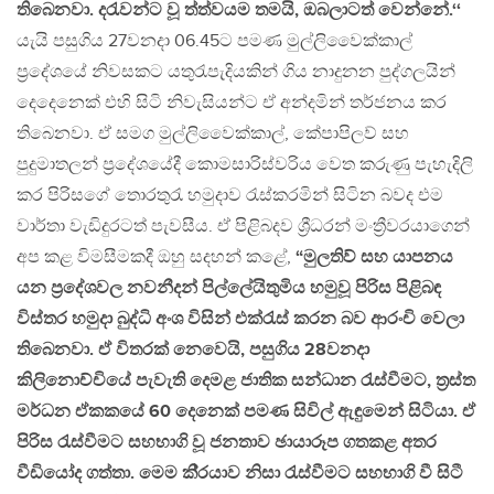
තිබෙනවා. දරැවන්ට වූ ත්ත්වයම තමයි, ඔබලාටත් වෙන්නේ.‘‘
යැයි පසුගිය 27වනදා 06.45ට පමණ මුල්ලිවෛක්කාල්
ප්‍රදේශයේ නිවසකට යතුරැපැදියකින් ගිය නාදුනන පුද්ගලයින්
දෙදෙනෙක් එහි සිටි නිවැසියන්ට ඒ අන්දමින් තර්ජනය කර
තිබෙනවා. ඒ සමග මුල්ලිවෛක්කාල්, කේපාපිලව් සහ
පුදුමාතලන් ප්‍රදේශයේදී කොමසාරිස්වරිය වෙත කරුණු පැහැදිලි
කර පිරිසගේ තොරතුරැ හමුදාව රැස්කරමින් සිටින බවද එම
වාර්තා වැඩිදුරටත් පැවසීය. ඒ පිළිබදව ශ්‍රීධරන් මංත්‍රීවරයාගෙන්
අප කළ විමසීමකදී ඔහු සදහන් කළේ,
“මුලතිව් සහ යාපනය
යන ප‍්‍රදේශවල නවනීදන් පිල්ලේයිතුමිය හමුවූ පිරිස පිළිබඳ
විස්තර හමුදා බුද්ධි අංශ විසින් එක්රැස් කරන බව ආරංචි වෙලා
තිබෙනවා. ඒ විතරක් නෙවෙයි, පසුගිය 28වනදා
කිලිනොච්චියේ පැවැති දෙමළ ජාතික සන්ධාන රැස්වීමට, ත‍්‍රස්ත
මර්ධන ඒකකයේ 60 දෙනෙක් පමණ සිවිල් ඇඳුමෙන් සිටියා. ඒ
පිරිස රැස්වීමට සහභාගි වූ ජනතාව ඡායාරූප ගතකළ අතර
වීඩියෝද ගත්තා. මෙම කි‍්‍රයාව නිසා රැස්වීමට සහභාගි වී සිටී