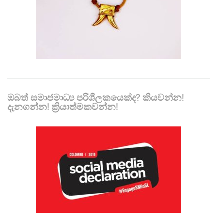
ඔබත් සමාජමාධ්‍ය පරිශීලකයෙක්ද? කියවන්න!
දැනගන්න! ක්‍රියාත්මකවන්න!