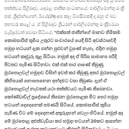
මහකොමසාරිස්වරියගේ යාපනය සංචාරය අතරතුර සිදු වූ මෙම
තත්ත්වය පිළිබදව, දෙමළ ජාතික සංධානයේ, පාර්ලිමේන්තු මංත්‍රී
එස්. ශ්‍රීදර්න්ගෙන්, ඊයේ(29) අප කල විමසීමකදී ද ඔහු ඒ බව
තහවරැ කළේ ය. ඒ පිළිබදව ශ්‍රීධරන් පාර්ලිමේන්තු මංත්‍රීවරයා
වැඩිදුරටත් පවසා සිටියේ,
“එක්සත් ජාතීන්ගේ මානව හිමිකම්
කොමසාරිස් තුමිය උතුරට සංචාරයේ යෙදී සිටී අවස්ථාවේදී
හමුදා භටයන් දැක ගන්න පුළුවන් වුණේ නැහැ. එදින හමුදා
භටයන් කඳවුරු තුළ සිටියා. නමුත් අද ඒ පිරිස සාමාන්‍ය පරිදි
පිටතට පැමිණ සිටිනවා. එක් එක් පාර ගාණේ තිබුණු
මුරපොලවල් හමුදාව විසින් ඉවත් කර තිබුණු අතර මුරපොළවල්
කිහිපයක් නොපෙනෙන අන්දමට වසා තිබුණා. දැන් ඒ
මුරපොළවල් නැවතත් යථා තත්ත්වයට පැමිණ තිබෙනවා.
කෝණ්ඩාවිල් ප‍්‍රදේශයේ තිබෙන මුරපොළක මීට පෙර හමුදා
භටයන් දෙදෙනෙක් පමණයි සිටියේ. කොමසාරිස් තුමිය
පැමිණ විට මේ දෙදෙනාත් අතුරුදහන් වෙලා හිටියේ. නමුත් අද
මේ මුරපොළ අළුත්වැඩියා කර හමුදා භටයන් 20කට ආසන්න