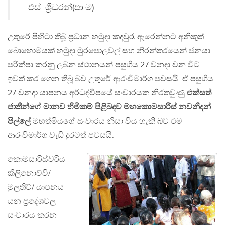
– එස්. ශ්‍රීධරන්(පා.ම)
උතුරේ පිහිටා තිබූ ප්‍රධාන හමුදා කදවුරැ ඇරෙන්නට අනිකුත්
බොහොමයක් හමුදා මුරපොලවල් සහ නිරන්තරයෙන් ජනයා
පරීක්ෂා කරනු ලබන ස්ථානයන් පසුගිය 27 වනදා වන විට
ඉවත් කර ගෙන තිබූ බව උතුරේ ආරංචිමාර්ග පවසයි. ඒ පසුගිය
27 වනදා යාපනය අර්ධද්වීපයේ සංචාරයක නිරතවුණු
එක්සත්
ජාතීන්ගේ මානව හිමිකම් පිළිබදව මහකොමසාරිස් නවනීදන්
පිල්ලේ
මහත්මියගේ සංචාරය නිසා විය හැකි බව එම
ආරංචිමාර්ග වැඩි දුරටත් පවසයි.
කොමසාරිස්වරිය
කිලිනොච්චි/
මුලතිව්/ යාපනය
යන ප්‍රදේශවල
සංචාරය කරන