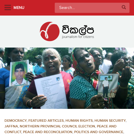
S
Search
MENU
k
for:
i
p
t
o
m
a
i
n
c
o
n
t
e
n
DEMOCRACY
,
FEATURED ARTICLES
,
HUMAN RIGHTS
,
HUMAN SECURITY
,
t
JAFFNA
,
NORTHERN PROVINCIAL COUNCIL ELECTION
,
PEACE AND
CONFLICT
,
PEACE AND RECONCILIATION
,
POLITICS AND GOVERNANCE
,