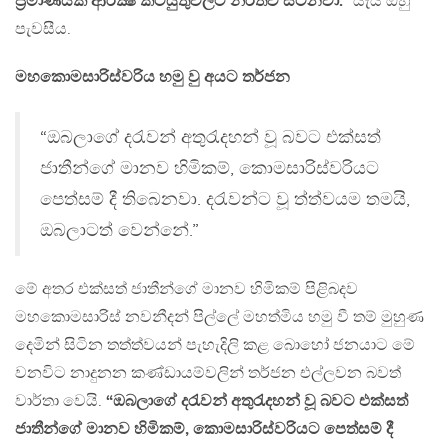
ප්‍රමාණයක් ආරක්‍ෂ කටයුතුවලට නිරතවී සිටිනවා.”
යැයි ඔහු
පැවසීය.
මහකොමසාරිස්වරිය හමු වු අයට තර්ජන
“ඔබලාගේ දරැවන් අතුරැදහන් වූ බවට එක්සත්
ජාතීන්ගේ මානව හිමිකම්, කොමසාරිස්වරියට
පෙත්සම් දී තිබෙනවා. දරැවන්ට වූ ත්ත්වයම තමයි,
ඔබලාටත් වෙන්නේ.”
මේ අතර එක්සත් ජාතීන්ගේ මානව හිමිකම් පිළිබදව
මහකොමසාරිස් නවනීදන් පිල්ලේ මහත්මිය හමු වී තම් මුහුණ
දෙමින් සිටින තත්ත්වයන් පැහැදිලි කළ බොහෝ ජනයාට මේ
වනවිට නාදුනන කණ්ඩායම්වලින් තර්ජන එල්ලවන බවත්
වාර්තා වෙයි.
“ඔබලාගේ දරැවන් අතුරැදහන් වූ බවට එක්සත්
ජාතීන්ගේ මානව හිමිකම්, කොමසාරිස්වරියට පෙත්සම් දී