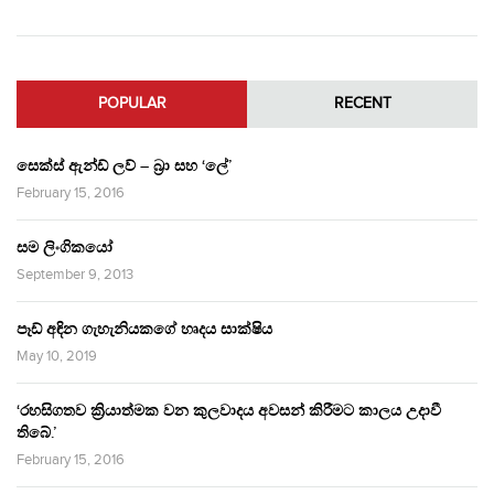
POPULAR
RECENT
සෙක්ස් ඇන්ඩ් ලව් – බ්‍රා සහ ‘ලේ’
February 15, 2016
සම ලිංගිකයෝ
September 9, 2013
පෑඩ් අඳින ගැහැනියකගේ හෘදය සාක්ෂිය
May 10, 2019
‘රහසිගතව ක්‍රියාත්මක වන කුලවාදය අවසන් කිරීමට කාලය උදාවී
තිබේ.’
February 15, 2016