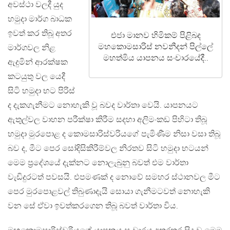
අවස්ථා වලදී යුද
හමුදා මාර්ග බාධක
ඉවත් කර තිබූ අතර
එජා මානව හිමිකම් පිළිබද
මහකොමසාරිස් නවනීදන් පිල්ලේ
මාර්ගවල නිළ
මහත්මිය යාපනය සංචාරයේදී..
ඇදුමින් ආරක්ෂක
කටයුතු වල යෙදී
සිටි හමුදා භට පිරිස්
ද දැකගැනීමට නොහැකි වූ බවද වාර්තා වෙයි. යාපනයට
ඇතුල්වල වාහන පරීක්ෂා කිරීම සදහා අලිමංකඩ පිහිටා තිබූ
හමුදා මුරපොළ ද කොමසාරිස්වරියගේ පැමිණීම නිසා වසා තිබූ
බව ද, මීට පෙර සෝදිසිකිරීම්වල නිරතව සිටි හමුදා භටයන්
මෙම ප්‍රදේශයේ දැක්නට නොලැබුනු බවත් එම වාර්තා
වැඩිදුරටත් පවසයි. එපමණක් ද නොවේ සමහර ස්ථානවල මීට
පෙර මුරපොළවල් තිබුණාදැයි සොයා ගැනීමටවත් නොහැකි
වන සේ ඒවා ඉවත්කරගෙන තිබූ බවත් වාර්තා විය.