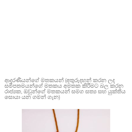
ආදරණීයන්ගේ මතකයන් (අතුරුදහන් කරන ලද
සමීපතමයන්ගේ මතකය අමතක කිරීමට බල කරන
රාජ්‍යක, ඔවුන්ගේ මතකයන් සමග සත්‍ය සහ යුක්තිය
සොයා යන ගමන් ගැන)