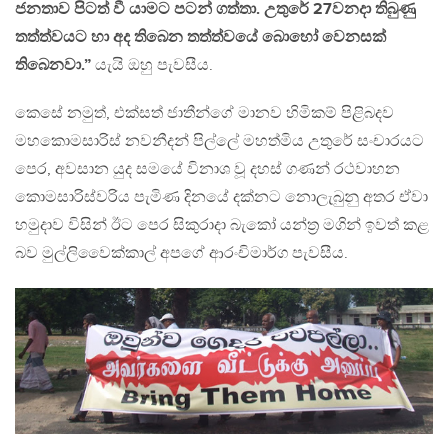
ජනතාව පිටත් වී යාමට පටන් ගත්තා. උතුරේ 27වනදා තිබුණු
තත්ත්වයට හා අද තිබෙන තත්ත්වයේ බොහෝ වෙනසක්
තිබෙනවා.”
යැයි ඔහු පැවසීය.
කෙසේ නමුත්, එක්සත් ජාතීන්ගේ මානව හිමිකම් පිළිබදව
මහකොමසාරිස් නවනීදන් පිල්ලේ මහත්මිය උතුරේ සංචාරයට
පෙර, අවසාන යුද සමයේ විනාශ වූ දහස් ගණන් රථවාහන
කොමසාරිස්වරිය පැමිණ දිනයේ දක්නට නොලැබුනු අතර ඒවා
හමුදාව විසින් ඊට පෙර සිකුරාදා බැකෝ යන්ත්‍ර මගින් ඉවත් කළ
බව මුල්ලිවෛක්කාල් අපගේ ආරංචිමාර්ග පැවසීය.