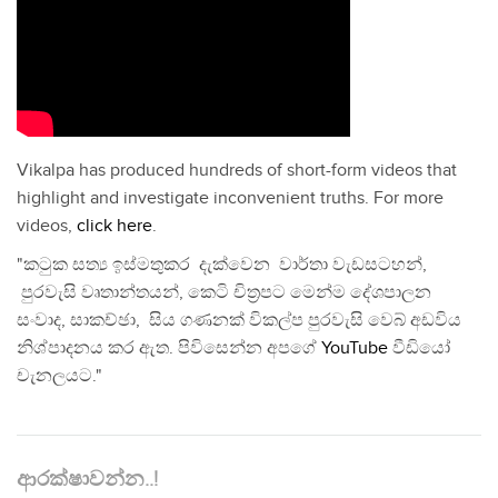
Vikalpa has produced hundreds of short-form videos that
highlight and investigate inconvenient truths. For more
videos,
click here
.
"කටුක සත්‍ය ඉස්මතුකර දැක්වෙන වාර්තා වැඩසටහන්,
පුරවැසි වෘතාන්තයන්, කෙටි චිත්‍රපට මෙන්ම දේශපාලන
සංවාද, සාකච්ඡා, සිය ගණනක් විකල්ප පුරවැසි වෙබ් අඩවිය
නිශ්පාදනය කර ඇත. පිවිසෙන්න අපගේ
YouTube
වීඩියෝ
චැනලයට."
ආරක්ෂාවන්න..!