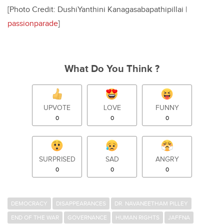
[Photo Credit: DushiYanthini Kanagasabapathipillai |
passionparade
]
What Do You Think ?
UPVOTE
LOVE
FUNNY
0
0
0
SURPRISED
SAD
ANGRY
0
0
0
DEMOCRACY
DISAPPEARANCES
DR. NAVANEETHAM PILLEY
END OF THE WAR
GOVERNANCE
HUMAN RIGHTS
JAFFNA