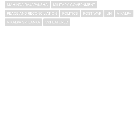
MAHINDA RAJAPAKSHA
MILITARY GOVERNMENT
PEACE AND RECONCILIATION
POLITICS
POST WAR
UN
VIKALPA
VIKALPA SRI LANKA
VKFEATURED