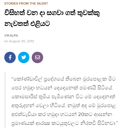
STORIES FROM THE SILENT
විසිහත් වන දා සගවා ගත් තුවක්කු
නැවතත් එළියට
VIKALPA
on
August 30, 2013
“කෝණ්ඩාවිල් ප‍්‍රදේශයේ තිබෙන මුරපොළක මීට
පෙර හමුදා භටයන් දෙදෙනෙක් පමණයි සිටියේ.
කොමසාරිස් තුමිය පැමිණෙන විට මේ දෙදෙනාත්
අතුරුදහන් වෙලා හිටියේ. නමුත් අද මේ මුරපොළ
අළුත්වැඩියා කර හමුදා භටයන් 20කට ආසන්න
ප්‍රමාණයක් ආරක්‍ෂ කටයුතුවලට නිරතවී සිටිනවා.”