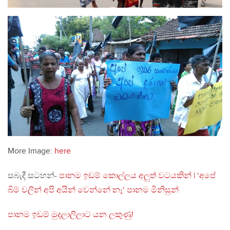
More Image:
here
සබැදී සටහන්-
පානම ඉඩම් කොල්ලය අලුත් වටයකින් | ‘අපේ
බිම් වලින් අපි අයින් වෙන්නේ නෑ‘ පානම මිනිසුන්
පානම ඉඩම් මුදලාලිලාට යන ලකුණු!