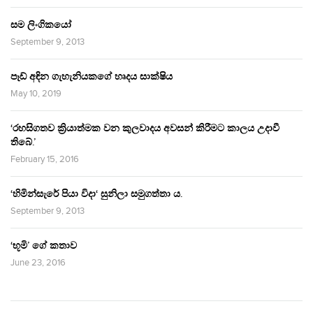
සම ලිංගිකයෝ
September 9, 2013
පෑඩ් අඳින ගැහැනියකගේ හෘදය සාක්ෂිය
May 10, 2019
‘රහසිගතව ක්‍රියාත්මක වන කුලවාදය අවසන් කිරීමට කාලය උදාවී
තිබේ.’
February 15, 2016
‘හිමින්සැරේ පියා විදා‘ සුනිලා සමුගත්තා ය.
September 9, 2013
‘භූමි’ ගේ කතාව
June 23, 2016