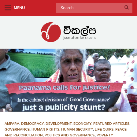
S
Search
MENU
k
for:
i
p
t
o
m
a
i
n
c
o
n
t
e
n
AMPARA
,
DEMOCRACY
,
DEVELOPMENT, ECONOMY
,
FEATURED ARTICLES
,
t
GOVERNANCE
,
HUMAN RIGHTS
,
HUMAN SECURITY
,
LIFE QUIPS
,
PEACE
AND RECONCILIATION
,
POLITICS AND GOVERNANCE
,
POVERTY