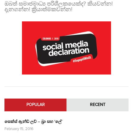
ඔබත් සමාජමාධ්‍ය පරිශීලකයෙක්ද? කියවන්න!
දැනගන්න! ක්‍රියාත්මකවන්න!
POPULAR
RECENT
සෙක්ස් ඇන්ඩ් ලව් – බ්‍රා සහ ‘ලේ’
February 15, 2016