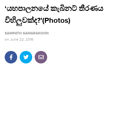
‘යහපාලනයේ කැබිනට් තීරණය
විහිලුවක්ද?'(Photos)
SAMPATH SAMARAKOON
on
June 22, 2016