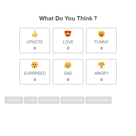
What Do You Think ?
UPVOTE
LOVE
FUNNY
0
0
0
SURPRISED
SAD
ANGRY
0
0
0
AMPARA
LAND
PAANAMA
VKFEATURE
VKFEATURED