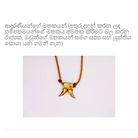
ආදරණීයන්ගේ මතකයන් (අතුරුදහන් කරන ලද
සමීපතමයන්ගේ මතකය අමතක කිරීමට බල කරන
රාජ්‍යක, ඔවුන්ගේ මතකයන් සමග සත්‍ය සහ යුක්තිය
සොයා යන ගමන් ගැන)