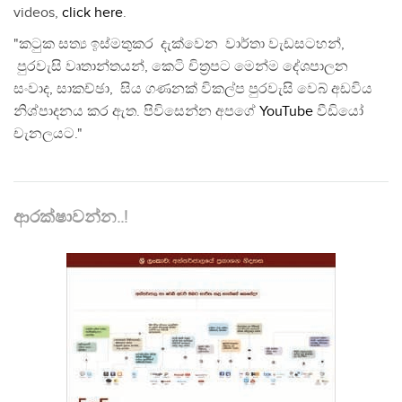
videos,
click here
.
"කටුක සත්‍ය ඉස්මතුකර දැක්වෙන වාර්තා වැඩසටහන්,
පුරවැසි වෘතාන්තයන්, කෙටි චිත්‍රපට මෙන්ම දේශපාලන
සංවාද, සාකච්ඡා, සිය ගණනක් විකල්ප පුරවැසි වෙබ් අඩවිය
නිශ්පාදනය කර ඇත. පිවිසෙන්න අපගේ
YouTube
වීඩියෝ
චැනලයට."
ආරක්ෂාවන්න..!