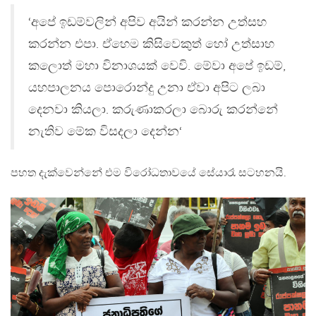
‘අපේ ඉඩම්වලින් අපිව අයින් කරන්න උත්සහ
කරන්න එපා. ඒහෙම කිසිවෙකුත් හෝ උත්සාහ
කලොත් මහා විනාශයක් වෙවි. මේවා අපේ ඉඩම්,
යහපාලනය පොරොන්දු උනා ඒවා අපිට ලබා
දෙනවා කියලා. කරුණාකරලා බොරු කරන්නේ
නැතිව මේක විසදලා දෙන්න‘
පහත දැක්වෙන්නේ එම විරෝධතාවයේ සේයාරෑ සටහනයි.