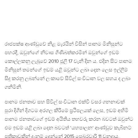
රාජපක්ෂ ආණ්ඩුවේ නිළ මැරයින් විසින් පානම මිනිසුන්ට
පහරදී, ඔවුන්ගේ නිවාස ගිණිබත්කරමින් ඔවුන්ගේ ඉඩම්
කොල්ලකනු ලැබූවේ 2010 ජූලි 17 වැනි දින ය. එදින සිට පානම
මිනිසුන් තමන්ගේ ඉඩම් යළි ඔවුන්ට ලබා දෙන ලෙස ඉල්ලීම්
සිදු කරනු ලබන්නේ ලංකාවේ සිවිල් සංවිධාන වල සහය ද ලබා
ගනිමිනි.
පානම ජනතාව සහ සිවිල් සංවිධාන එක්වී වසර ගනනාවක්
පුරා දිගින් දිගටම අරගල කිරීමේ ප්‍රථිපලයක් ලෙස, ඉඩම් අහිමි
පානම ජනතාවගේ ඉඩම් අයිතිය තහවරු කරන බවටත් ඔවුන්ට
එම ඉඩම් යළි ලබා දෙන බවටත් ‘යහපාලන‘ ආණ්ඩුව කැබිනට්
පත්‍රිකාවකින් දැනුම් දෙන්නේ 2015 පෙබරවාරි 11 වනදාය.