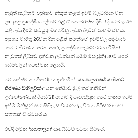
නමුත් කැබිනට් පත්‍රිකාව නිකුත් කළත් ඉඩම් බලධාරියා වන
ලාහුගල ප්‍රාදේශීය ලේකම් එල්.ඒ සෝමරත්න දිගින් දිගටම ඉඩම්
යළි ලබා දීමේ කටයුතු මගහරිනු ලබන බැවින් පානම ජනයා
පසුගිය මාර්තු 26වන දින යළිත් තමන්ගේ ඉඩම්වල පදිංචියට
යෑමට තීරණය කරන අතර, ප්‍රාදේශීය ලේඛම්වරයා විසින්
නැවතත් ලිඛිතව දන්වනු ලබන්නේ මෙම මස(ජූනි) 30ට පෙර
ඉඩම්වලින් ඉවත් වන ලෙසයි.
මේ තත්ත්වයට විරෝධය දක්වමින්
‘යහපාලනයේ කැබ්නට්
තීරණය විහිලුවක්?‘
යන තේමාව මුල් කර ගනිමින්
උද්ගෝෂණයක් ඊයේ(21) පානම දී පැවැත්වුනු අතර පානම ඉඩම්
අහිමි මිනිසුන් සහ සිවිල් සංවිධානවල විශාල පිරිසක් එයට
සහභාගී වී සිටියේ ය.
එහිදී ඔවුන්
‘යහපාලන‘
ආණ්ඩුවට පවසා සිටියේ,