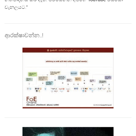
චැනලයට."
ආරක්ෂාවන්න..!