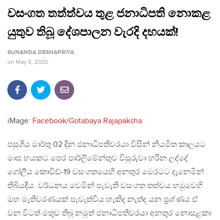
වසංගත තත්ත්වය තුළ ජනාධිපති නොකළ
යුතුව තිබූ දේශපාලන වැරදි දහයක්!
SUNANDA DESHAPRIYA
on
May 8, 2020
iMage:
Facebook/Gotabaya Rajapaksha
පසුගිය මාර්තු 02 දින ජනාධිපතිවරයා විසින් නියමිත කාලයට
මාස හයකට පෙර පාර්ලිමේන්තුව විසුරුවා හරින ලද්දේ
ගෝලීය කොවිඩ්-19 වසංගතයෙහි අනතුර මෙරටට දැනෙමින්
තිබියදීය. වර්ධනය වෙමින් පැවැති වසංගත තත්වය හමුවෙහි
මහ මැතිවරණයක් පැවැත්විය හැකිද නැත්ද යන ප්‍රශ්ණය ඒ
වන විටත් මතුව තිබූ නමුත් ජනාධිපතිවරයා අනතුර නොසළකා