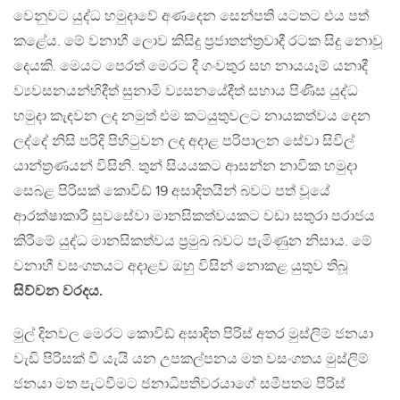
වෙනුවට යුද්ධ හමුදාවේ අණදෙන සෙන්පති යටතට එය පත්
කළේය. මේ වනාහී ලොව කිසිදු ප්‍රජාතන්ත්‍රවාදී රටක සිදු නොවූ
දෙයකි. මෙයට පෙරත් මෙරට දී ගංවතුර සහ නායයෑම් යනාදී
ව්‍යවසනයන්හිදීත් සුනාමි ව්‍යසනයේදීත් සහාය පිණිස යුද්ධ
හමුදා කැඳවන ලද නමුත් එම කටයුතුවලට නායකත්වය දෙන
ලද්දේ නිසි පරිදි පිහිටුවන ලද අදාළ පරිපාලන සේවා සිවිල්
යාන්ත්‍රණයන් විසිනි. තුන් සියයකට ආසන්න නාවික හමුදා
සෙබළ පිරිසක් කොවිඩ් 19 අසාදිතයින් බවට පත් වූයේ
ආරක්ෂාකාරී සුවසේවා මානසිකත්වයකට වඩා සතුරා පරාජය
කිරීමේ යුද්ධ මානසිකත්වය ප්‍රමුඛ බවට පැමිණුන නිසාය. මේ
වනාහී වසංගතයට අදාළව ඔහු විසින් නොකළ යුතුව තිබූ
සිව්වන වරදය.
මුල් දිනවල මෙරට කොවිඩ් අසාදිත පිරිස් අතර මුස්ලිම් ජනයා
වැඩි පිරිසක් වී යැයි යන උපකල්පනය මත වසංගතය මුස්ලිම්
ජනයා මත පැටවීමට ජනාධිපතිවරයාගේ සමීපතම පිරිස්