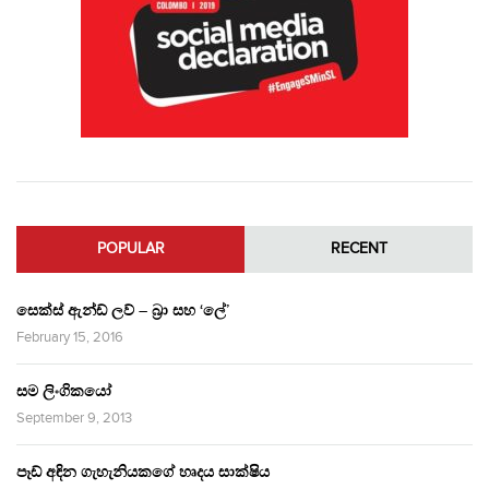
POPULAR
RECENT
සෙක්ස් ඇන්ඩ් ලව් – බ්‍රා සහ ‘ලේ’
February 15, 2016
සම ලිංගිකයෝ
September 9, 2013
පෑඩ් අඳින ගැහැනියකගේ හෘදය සාක්ෂිය