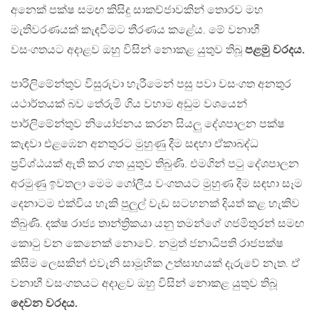
අනෙක් පක්ෂ සමඟ කිසිදු සාකච්ජාවකින් තොරව මහ
මැතිවරණයක් කැඳවීමට තීරණය කළේය. මේ වනාහී
වසංගතයට අදාළව ඔහු විසින් නොකළ යුතුව තිබූ
පළමු වරදය.
පාරිලිමේන්තුව විසුරුවා හැරීමෙන් පසු පවා වසංගත අනතුර
යථාර්තයක් බව තේරුමි ගිය වහාම අඩුම වශයෙන්
පාර්ලිමේන්තුව නියෝජනය කරන සියලු දේශපාලන පක්ෂ
කැඳවා එළඹෙන අනතුරට මුහුණු දීම සඳහා ඒකාබද්ධ
ප්‍රවිශ්ඨයක් ඇති කර ගත යුතුව තිබුණි. එමගින් පටු දේශපාලන
අරමුණු ඉවතලා මෙම ගෝලීය වංගතයට මුහුණ දීම සඳහා සෑම
දෙනාටම එක්විය හැකි පුලුල් වැඩ සටහනක් දියත් කළ හැකිව
තිබුණි. දක්ෂ රාජ්‍ය තාන්ත්‍රිකයා යනු තමන්ගේ ගජමිතුරන් සමඟ
කොටු වන කෙනෙක් නොවේ. නමුත් ජනාධිපති රාජපක්ෂ
කිසිම ලෙසකින් එවැනි සාමූහික උත්සාහයක් දැරුවේ නැත. ඒ
වනාහී වසංගතයට අදාළව ඔහු විසින් නොකළ යුතුව තිබූ
දෙවන වරදය.