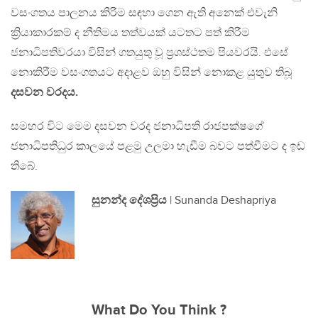
වසංගතය පාලනය කිරිම සඳහා ගෙන ඇති අනෙක් එවැනි
ක්‍රියාකාරකම් ද නීතිමය තත්වයක් යටතට පත් කිරීම
ජනාධිපතිවරයා විසින් ගතයුතු වූ ප්‍රශස්ථතම පියවරයි. එසේ
නොකිරීම වසංගතයට අදාළව ඔහු විසින් නොකළ යුතුව තිබූ
දසවන වරදය.
සමහර විට මෙම දසවන වරද ජනාධිපති රාජපක්ෂගේ
ජනාධිපතිධුර කාලයේ පළමු උලමා හැඩීම බවට පත්වීමට ද ඉඩ
තිබේ.
සුනන්ද දේශප්‍රිය
| Sunanda Deshapriya
What Do You Think ?