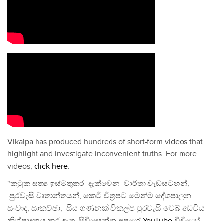
Vikalpa has produced hundreds of short-form videos that
highlight and investigate inconvenient truths. For more
videos,
click here
.
"කටුක සත්‍ය ඉස්මතුකර දැක්වෙන වාර්තා වැඩසටහන්,
පුරවැසි වෘතාන්තයන්, කෙටි චිත්‍රපට මෙන්ම දේශපාලන
සංවාද, සාකච්ඡා, සිය ගණනක් විකල්ප පුරවැසි වෙබ් අඩවිය
නිශ්පාදනය කර ඇත. පිවිසෙන්න අපගේ
YouTube
වීඩියෝ