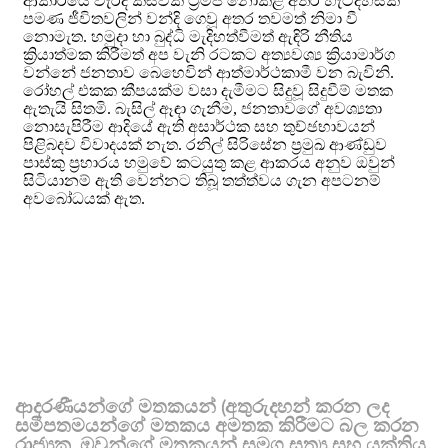
ආදරණීයන්ගේ මතකයන් (අතුරුදහන් කරන ලද
සමීපතමයන්ගේ මතකය අමතක කිරීමට බල කරන
රාජ්‍යක, ඔවුන්ගේ මතකයන් සමග සත්‍ය සහ යුක්තිය