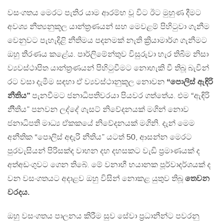
වසංගතය මෙරට පැතිර යාම ආරම්භ වූ විට ඊට මුහුණ දීමට
අවශ්‍ය නීත්‍යනුකූල යාන්ත්‍රණයන් සහ මෙවළම් පිහිටුවා ගැනීම
වෙනුවට පැහැදිළි නීතිමය පදනමක් නැති ක්‍රියාමාර්ග ගැනීමට
ඔහු තීරණය කළේය. පාර්ලිමේන්තුව විසුරුවා හැර තිබීම නිසා
ව්‍යවස්ථාපිත යාන්ත්‍රණයන් පිහිටුවීමට නොහැකි වී තිබූ බැවින්
රට වසා දැමීම සඳහා ඒ ව්‍යවස්ථානුකූල නොවන
“පොලිස් ඇඳිරි
නීතිය”
පැනවීමට ජනාධිපතිවරයා පියවර ගත්තේය. එම “ඇඳිරි
නීිතිය” පනවන ලද්දේ ගැසට් නිවේදනයක් මගින් නොව
ජනාධිපති මාධ්‍ය ඒකකයේ නිවේදනයක් මගිනි. දැන් මෙම
අනීතික “පොලිස් අඳැරි නීතිය” යටත් 50, ආසන්න මෙරට
පුරවැසියන් පිරිසක්ද වාහන දහ දහසකට වැඩි ප්‍රමාණයක් ද
අත්අඩංගුවට ගෙන තිබේ. මේ වනාහී භයානක පූර්වාදර්ශයක් ද
වන වසංගතයට අදාළව ඔහු විසින් නොකළ යුතුව තිබූ
තෙවන
වරදය.
ඔහු වසංගතය පාලනය කිරීම සුව සේවා ප්‍රධානීන්ට පවරනු