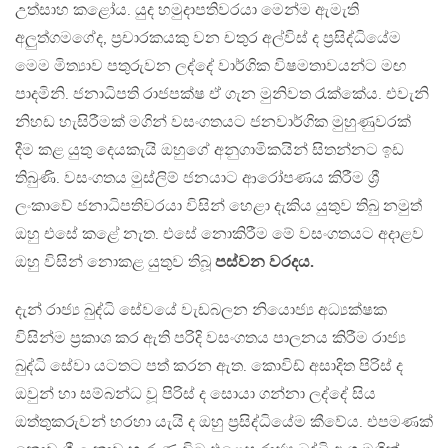
උත්සාහ කළෝය. යුද හමුදාපතිවරයා මෙන්ම ඇමැති
අලුත්ගමගේද, ප්‍රචාරකයකු වන චතුර අල්විස් ද ප්‍රසිද්ධියේම
මෙම මිත්‍යාව පතුරුවන ලද්දේ වාර්ගික විෂමතාවයන්ට මඟ
පාදමිනි. ජනාධිපති රාජපක්ෂ ඒ ගැන මුනිවත රැක්කේය. එවැනි
නිහඩ හැසිරීමක් මගින් වසංගතයට ජනවාර්ගික මුහුණුවරක්
දීම කළ යුතු දෙයකැයි ඔහුගේ අනුගාමිකයින් සිතන්නට ඉඩ
තිබුණි. වසංගතය මුස්ලිම් ජනයාට ආරෝපණය කිරීම ශ්‍රී
ලංකාවේ ජනාධිපතිවරයා විසින් හෙළා දැකිය යුතුව තිබු නමුත්
ඔහු එසේ කළේ නැත. එසේ නොකිරීම මේ වසංගතයට අදාළව
ඔහු විසින් නොකළ යුතුව තිබූ
පස්වන වරදය.
දැන් රාජ්‍ය බුද්ධි සේවයේ වැඩබලන නියොජ්‍ය අධ්‍යක්ෂක
විසින්ම ප්‍රකාශ කර ඇති පරිදි වසංගතය පාලනය කිරීම රාජ්‍ය
බුද්ධි සේවා යටතට පත් කරන ඇත. කොවිඩ් අසාදිත පිරිස් ද
ඔවුන් හා සම්බන්ධ වූ පිරිස් ද සොයා ගන්නා ලද්දේ සිය
ඔත්තුකරුවන් හරහා යැයි ද ඔහු ප්‍රසිද්ධියේම කීවේය. එපමණක්