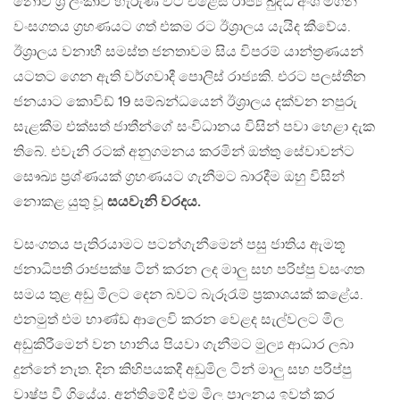
නොව ශ්‍රී ලංකාව හැරුණ විට එළෙස රාජ්‍ය බුද්ධි අංශ මගින්
වංසගතය ග්‍රහණයට ගත් එකම රට ඊශ්‍රාලය යැයිද කීවේය.
ඊශ්‍රාලය වනාහී සමස්ත ජනතාවම සිය විපරම් යාන්ත්‍රණයන්
යටතට ගෙන ඇති වර්ගවාදී පොලිස් රාජ්‍යකි. එරට පලස්තීන
ජනයාට කොවිඩ් 19 සම්බන්ධයෙන් ඊශ්‍රාලය දක්වන නපුරු
සැළකීම එක්සත් ජාතීන්ගේ සංවිධානය විසින් පවා හෙළා දැක
තිබේ. එවැනි රටක් අනුගමනය කරමින් ඔත්තු සේවාවන්ට
සෞඛ්‍ය ප්‍රශ්ණයක් ග්‍රහණයට ගැනීමට බාරදීම ඔහු විසින්
නොකළ යුතු වූ
සයවැනි වරදය.
වසංගතය පැතිරයාමට පටන්ගැනීමෙන් පසු ජාතිය ඇමතූ
ජනාධිපති රාජපක්ෂ ටින් කරන ලද මාලු සහ පරිප්පු වසංගත
සමය තුළ අඩු මිලට දෙන බවට බැරූරැම් ප්‍රකාශයක් කළේය.
එනමුත් එම භාණ්ඩ ආලෙවි කරන වෙළද සැල්වලට මිල
අඩුකිරීමෙන් වන හානිය පියවා ගැනීමට මුල්‍ය ආධාර ලබා
දුන්නේ නැත. දින කිහිපයකදී අඩුමිල ටින් මාලු සහ පරිප්පු
වාෂ්ප වී ගියේය. අන්තිමේදී එම මිල පාලනය ඉවත් කර