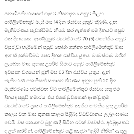
ජනාධිපතිවරයාගේ ගැසට් නිවේදනය අනුව මීළඟ
පාර්ලිමේන්තුව මැයි මස 14 දින රැස්විය යුතුව තිබුණි. දැන්
මැතිවරණය පැවත්වීමට නියම කර ඇත්තේ එම දිනයට පසුව
එන දිනයකය. ආණ්ඩුක්‍රම ව්‍යවස්ථාවේ 70 (5) වගන්තිය අනුව
විසුරුවා හැරීමෙන් පසුව තෝරා ගන්නා පාර්ලිමේන්තුව මාස
තුනක් ඉක්මවීමට පෙර දිනක රැස්විය යුතුය. ව්‍යවස්ථාව මගින්
ලැබෙන මාස තුනක උපරිම සීමාව අනුව පාර්ලිමේන්තුව
අවසාන වශයෙන් ජූනි මස 02 දින රැස්විය යුතුය. දැන්
මැතිවරණ කොමිෂන් සභාවේ තීරණය අනුව ජූනි 20 දින
මැතිවරණය පවත්වන විට පාර්ලිමේන්තුව රැස්විය යුතු එම
දිනයද පසුවී හමාරය. එය එසේ වුවහොත් ආණ්ඩුක්‍රම
ව්‍යවස්ථාවේ ප්‍රකාර පාර්ලිමේන්තුව නැතිව පැවතිය යුතු උපරිම
කාලය වන මාස තුනක කාලය පිළිබඳ විධිවිධානය උල්ලංඝණය
වෙයි. වසංගතයකට මුහුණ දී සිටින රටක් ව්‍යවස්ථා අර්බූදයකට
ද ලක් කරමින්, පාර්ලිමේන්තුව යළි කැඳවා “ඇඳිරි නීතිය” ඇතුලු