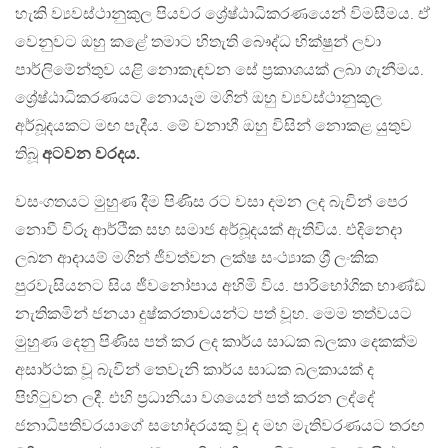
හැකි ව්‍යවස්ථානුකුල පියවර ශ්‍රේෂ්ඨාධිකරණයෙන් විමසීමය. ඒ
වෙනුවට ඔහු කළේ තමාට හිතැති බෞද්ධ භික්ෂුන් ලවා
පාර්ලිමේන්තුව යළි නොකැඳවන සේ ප්‍රකාශයක් ලබා ගැනීමය.
ශ්‍රේෂ්ඨාධිකරණයට නොයෑම මගින් ඔහු ව්‍යවස්ථානුකූල
අර්බූදයකට මඟ පැදීය. මේ වනාහී ඔහු විසින් නොකළ යුතුව
තිබූ
අටවන වරදය.
වසංගතයට මුහුණ දීම පිණිස රට වසා දමන ලද බැවින් පෙර
නොවී විරූ ආර්ථික සහ සමාජ අර්බූදයක් ඇතිවිය. එදිනෙදා
ලබන ආදායම් මගින් ජීවත්වන ලක්ෂ සංථ්‍යාක ශ්‍රී ලංකික
පුරවැසියනට සිය ජීවනෝපාය අහිමි විය. පාරිභෝගික භාණ්ඩ
නැතිකමින් ජනයා දුෂ්කරතාවයන්ට පත් වූහ. මෙම තත්වයට
මුහුණ දෙනු පිණිස පත් කර ලද කාර්ය සාධක බලකා දෙකක්ම
අසාර්ථක වූ බැවින් තෙවැනි කාර්ය සාධක බලකායක් ද
පිහිටුවන ලදී. එහි ප්‍රධානියා වශයෙන් පත් කරන ලද්දේ
ජනාධිපතිවරයාගේ සහෝදරයකු වූ ද මහ මැතිවරණයට තරඟ