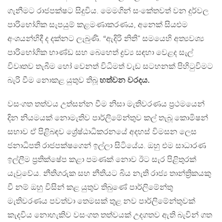
ගැනීමට රාජපක්ෂට සිදුවිය. මෙමගින් සංකේතවත් වන දුර්වල
පාරිභෝගික සැපයුම් කළමණාකරණය, අනෙක් සියළුම
අංශයන්හිදී ද දක්නට ලැබුණි. “ඇදිරි නිති” සමයෙහි අත්‍යවශ්‍ය
පාරිභෝගික භාණ්ඩ සහ බෙහෙත් ද්‍රව්‍ය සඳහා වෙළද සැල්
විවෘතව තැබීම හෝ වෙනත් විධිමත් වැඩ සටහනක් පිහිටුවිමට
බැරි වීම නොකළ යුතුව තිබූ
හත්වන වරදය.
වසංගත තත්වය උත්සන්න වීම නිසා මැතිවරණය ප්‍රථමයෙන්
දින නියමයක් නොමැතිව පාර්ලිමේන්තුව කල් තැබූ කොමිෂන්
සභාව ඒ පිළිබඳව ශ්‍රේෂ්ඨාධිකරනයේ අදහස් විමසන ලෙස
ජනාධිපති රාජපක්ෂගෙන් ඉල්ලා සිටියේය. ඔහු එම සාධාරණ
ඉල්ලීම ප්‍රතික්ෂේප කළා පමණක් නොව ඊට සැර පිළිතුරක්
යැවුවේය. නීතිගරුක සහ නීතියට බිය නැති රාජ්‍ය තාන්ත්‍රිකයකු
වී නම් ඔහු විසින් කළ යුතුව තිබුණේ පාර්ලිමේන්තු
මැතිවරණය පවත්වා තෙමසක් තුළ නව පාර්ලිමේන්තුවක්
කැදවිය නොහැකිව වසංගත තත්වයක් උදගතව ඇති බැවින් ගත