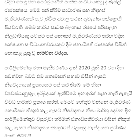
වදින පොදු ජන පෙරමුණෙහි ජාතික සංවිධායකවූ ද බැසිල්
රාජපක්ෂය. මෙම පත් කිරීම සාධාරණ සහ නිදහස්
මැතිවරණයක් පැවැත්වීම අඩාල කරන දැවැන්ත පක්ෂග්‍රාහී
පියවරකි. මෙම කාර්ය සාධක බලකාය රජයේ පරිපාලන
නිලධාරියකු යටතට පත් නොකර මැතිවරණයට තරඟ වදින
පක්ෂයක සංවිධායකවරයකුට දීම ජනාධිපති රාජපක්ෂ විසින්
නොකළ යුතු වූ
නමවන වරදය.
පාර්ලිමේන්තු මහා මැතිවරණය දැන් 2020 ජූනි 20 වන දින
පවත්වන බවට එම කොමිෂන් සභාව විසින් ගැසට්
නිවේදනයක් ප්‍රකාශයට පත් කර තිබේ. මේ නිසා
ව්‍යවස්ථානුකූළ අර්බූදයක් ඇතිවීමේ අනතුරක් පැන නැගී ඇතැයි
විවිධ පාර්ශව ප්‍රකාශ කරති. මෙයට හේතුව වන්නේ මැතිවරණ
කොමිසම නිකුත් කළ ගැසට් නිවේදනය නිසා මාර්තු දෙවන දින
පාර්ලිමේන්තුව විසුරුවා හරිමින් ජනාධිපතිවරයා විසින් නිකුත්
කළ ගැසට් නිවේදනය තවදුරටත් වලංඟුද නැත්ද යන ප්‍රශ්ණය
මතුව තිබීමයි.