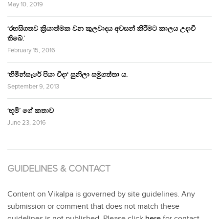
May 10, 2019
‘රහසිගතව ක්‍රියාත්මක වන කුලවාදය අවසන් කිරීමට කාලය උදාවී
තිබේ.’
February 15, 2016
‘හිමින්සැරේ පියා විදා‘ සුනිලා සමුගත්තා ය.
September 9, 2013
‘භූමි’ ගේ කතාව
June 23, 2016
GUIDELINES & CONTACT
Content on Vikalpa is governed by site guidelines. Any
submission or comment that does not match these
guidelines is not published. Please click
here
for contact