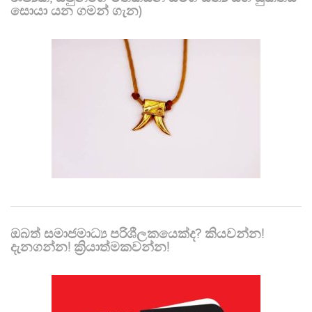
සොයා යන ගමන් ගැන)
ඔබත් සමාජමාධ්‍ය පරිශීලකයෙක්ද? කියවන්න!
දැනගන්න! ක්‍රියාත්මකවන්න!