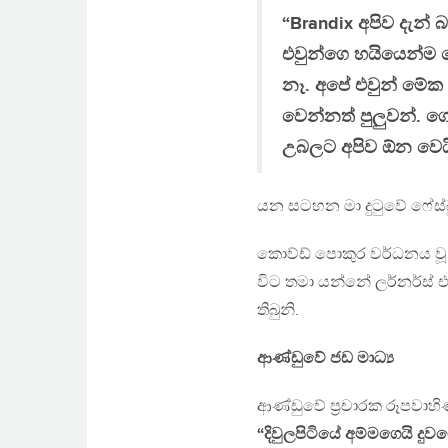
“Brandix අපිව දැන
එවුන්ගෙ හයියෙන්ම
නෑ. අපේ එවුන් මේක
වෙන්නත් පුලුවන්. 
උබලට අපිව ඕන වෙයි
යන සටහන මා දුටුවේ ෆේස්
කොව්ඩ් පොකුර වර්ධනය වූ
විට තමා යන්නේ ලර්නර්ස් 
තිබුනි.
ආණ්ඩුවේ ජඩ මාධ්‍ය
ආණ්ඩුවේ ප්‍රචාරක රූපවාහි
“දිවුලපිටියේ අම්මගෙයි දු