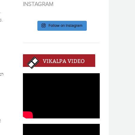
INSTAGRAM
.
ය.
Follow on Instagram
රන
ු