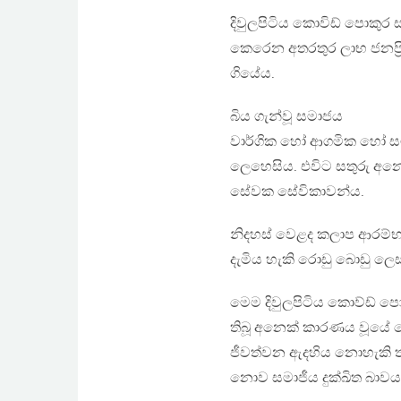
දිවුලපිටිය කොවිඩ් පොකුර
කෙරෙන අතරතුර ලාභ ජනප්‍ර
ගියේය.
බිය ගැන්වූ සමාජය
වාර්ගික හෝ ආගමික හෝ සම
ලෙහෙසිය. එවිට සතුරු අන
සේවක සේවිකාවන්ය.
නිදහස් වෙළද කලාප ආරම්
දැමිය හැකි රොඩු බොඩු ලෙ
මෙම දිවුලපිටිය කොව්ඩ් ප
තිබූ අනෙක් කාරණය වූයේ
ජීවත්වන ඇදහිය නොහැකි තර
නොව සමාජීය දුක්ඛිත බාවය