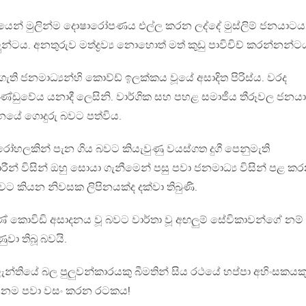
ෙන් මුලින්ම දොෂාරෝපණය එල්ල කරන ලද්දේ මුස්ලිම් ජනයාටය
න්ටය. අනතුරුව මත්ද්‍රව්‍ය නොහොත් මත් කුඩු පාවිචිච් කරන්නන්ට
ි ජනමාධ්‍යන්හි කොව්ඩ් ඉලක්කය වූයේ අසාදිත පිරිස්ය. වරද
්ඩුවේය යනාදී ලෙසිනි. වාර්ගික සහ පහළ සමාජීය තීරූවල ජනයා
යේ ගොදුරු බවට පත්විය.
 රෝහලකින් පැන ගිය බවට කියැවුණු වයස්ගත දුගී පෙනුමැති
රීන් විසින් ඔහු සොයා ගැනීමෙන් පසු පවා ජනමාධ්‍ය විසින් පළ ක
වට කියන නිවසක ලිපිනයක්ද දක්වා තිබුණි.
ණේ කොවිඩි අසාදනය වූ බවට වාර්තා වූ අඟලුම් සේවිකාවන්ගේ නම්
ණුවා තිබූ බවයි.
න්තියේ බල පුලුවන්කාරයකු බීමතින් සිය රථයේ හප්පා අහිංසකයක
ගේ නම පවා වසං කරන රටකය!