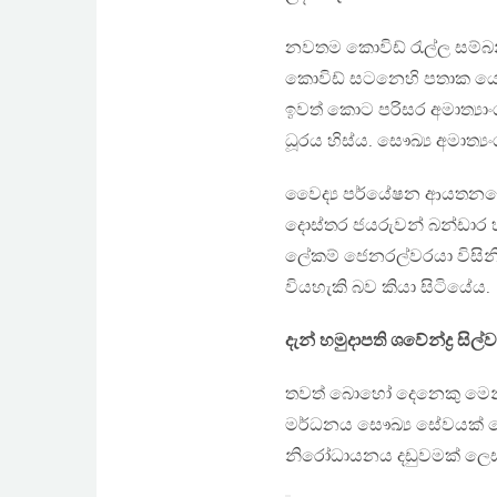
නවතම කොවිඩ් රැල්ල සම්බන
කොවිඩ් සටනෙහි පතාක යෝධය
ඉවත් කොට පරිසර අමාත්‍ය
ධූරය හිස්ය. සෞඛ්‍ය අමාත්
වෛද්‍ය පර්යේෂන ආයතනයේ 
දොස්තර ජයරුවන් බන්ඩාර හ
ලේකම් ජෙනරල්වරයා විසිනි
වියහැකි බව කියා සිටියේය.
දැන් හමුදාපති ශවේන්ද්‍ර සි
තවත් බොහෝ දෙනෙකු මෙන්ම න
මර්ධනය සෞඛ්‍ය සේවයක් 
නිරෝධායනය දඩුවමක් ලෙස