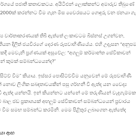
ර්ගයේ පජාති කතාවකටය. අයිටීඑන් ලොක්කන්ට අමාරුව තිබුණේ
ෂන 2000ක් කරන්නට වීම ගැන මිස වෛරසයට ගොදුරු වන ජනයා ග
ධ්‍ය වාර්තාකරණයක් තිබී ඇත්තේ ලංකාවටම බිස්නස් උගන්වන,
කියන දිලිත් ජයවීරගේ දෙරණ රූපවාහිණීයේය. එහි උදෑසන “අනුපම
ී මෙවැනි ප්‍රශ්ණයක් අසුවේල: “අගලුම් කර්මාන්ත සේවිකාවන්
්නේ කුමක් සම්බන්ධයෙන්ද?”
සිට්ව් වීම” කියාය. ඉස්සර පොසිට්ව්වීම යනුවෙන් මේ රූපවාහිණී
් නොව ලිංගික සබඳතාවයකින් පසු ගර්භනී වී ඇත්ද යන වෛද්‍ය
වී ඇත්ද යන්නයි. ඉන් කියන්නට යන්නේ මේ තරුණියන් වැදගැම්ම
ාල ජඩ ප්‍රකාශයක් අඟලුම් සේවිකාවන් සම්බන්ධයෙන් ප්‍රචාරය
 වීම සමඟ සම්බන්ධ කරමිනි. මෙම පිළිතුර ලබාගෙන ඇත්තේද
සොයා ආහ