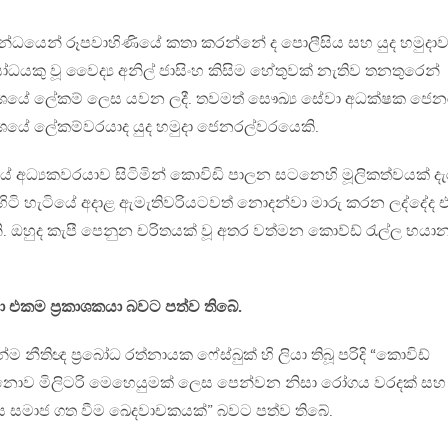
්ධයෙන් රූපවාහිණියේ කතා කරන්නේ ද පොලීසිය සහ යුද හමුදාව
කු වූ වෛද්‍ය අනිල් ජාසිංහ කිසිම හේතුවක් නැතිව තනතුරෙන්
ාංශයේ ලේකම් ලෙස යවන ලදී. තවමත් සෞඛ්‍ය සේවා අධක්ෂක ජෙන
‍යංශයේ ලේකම්වරයාද යුද හමුදා ජෙනරල්වරයෙකි.
අධ්‍යකවරයාව සිටිමින් කොවිඩි පාලන සටනෙහි මූලිකත්වයක් දැ
ිටි හැටියේ අදාළ ඇමැතිවරියටවත් නොදන්වා මාරු කරන ලද්දේද 
. ඔහුද කැපී පෙනුන චරිතයක් වූ අතර වත්මන කොව්ඩ් රැල්ල භය
ල්වා එකම ප්‍රකාශකයා බවට පත්ව තිබේ.
ීතිඥ ප්‍රබෝධ රත්නායක ෆේස්බුක් හි ලියා තිබූ පරිදි “කොවිඩ්
නොව මිලිටරි මෙහෙයුමක් ලෙස පෙන්වන නිසා රෝගය වරදක් සහ
 සමාජ ගත වීම ඛෙදවාචකයක්” බවට පත්ව තිබේ.