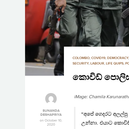
COLOMBO
,
COVID19
,
DEMOCRACY
SECURITY
,
LABOUR
,
LIFE QUIPS
,
P
කොවිඩ් පොලිස්
iMage: Chamila Karunarath
SUNANDA
“අපේ ගෙදරට අලල්පු ග
DESHAPRIYA
on
October 10,
උන්නා. එයාට කොවිඩ්
2020