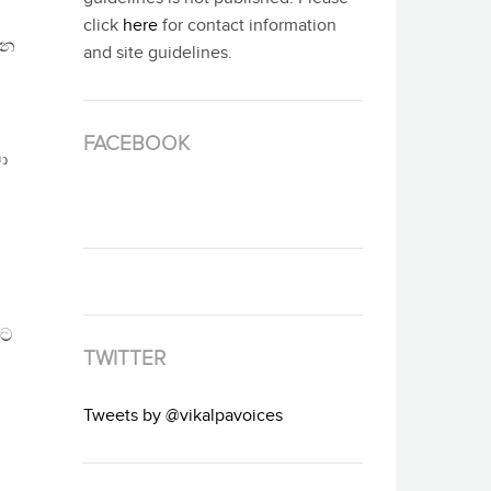
click
here
for contact information
ැන
and site guidelines.
FACEBOOK
ා
කට
TWITTER
Tweets by @vikalpavoices