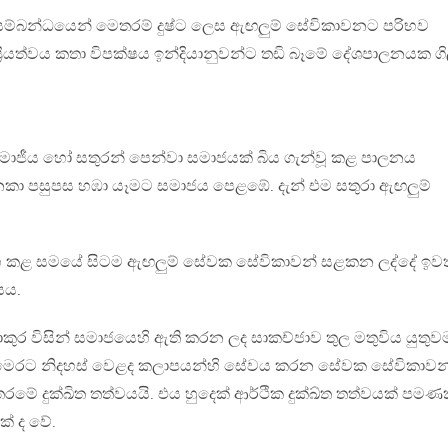
 සම්බන්ධයෙන් මෙතරම් දුෂ්ට ලෙස ඇඟලුම් සේවිකාවනට පරිභව
ියත්වය කතා විපක්ෂය ඉන්දියානුවන්ට තඩි බෑමේ දේශපාලනයක ගි
ාජීය හෝ සතුරන් පෙන්වා සමාජයක් බිය ගැන්වූ කළ පාලනය
ෙකා පසුපස හඹා යෑමට සමාජය පෙළඹේ. දැන් එම සතුරා ඇඟලුම්
භ කළ සමයේ සිටම ඇඟලුම් සේවක සේවිකාවන් සළකන ලද්දේ ඉව
සය.
ොකුර විසින් සමාජයෙහි ඇති කරන ලද සාකච්ජාව තුල මතුවිය යුතුව
 මෙරට නිදහස් වෙළද කලාපයන්හි සේවය කරන සේවක සේවිකාවන
මේ දුක්ඛිත තත්වයයි. එය හුදෙක් ආර්ථික දුක්ඛ්ත තත්වයක් පමණ
ක් ද වේ.