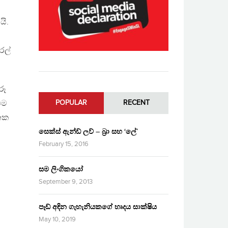
යි.
රල්
රූ
එම
POPULAR
RECENT
ානක
සෙක්ස් ඇන්ඩ් ලව් – බ්‍රා සහ ‘ලේ’
February 15, 2016
සම ලිංගිකයෝ
September 9, 2013
පෑඩ් අඳින ගැහැනියකගේ හෘදය සාක්ෂිය
May 10, 2019