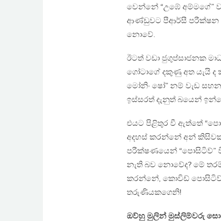
වෙන්නේ “උඹේ අම්මගේ” ව
ආණ්ඩුවට පීආර්සී පරීක්
නොවේ.
ඊටත් වඩා ජුගුප්සාජනක මා
ගෝටාගේ දකුණු අත යැයි ද 
මෝනිං ෂෝ” නම් වැඩ සහනකද
ඉස්සරත් දැනුත් බයෙන් ඉන
එයට පිළිතුර වී ඇත්තේ “පො
අදහස් කරන්නේ අන් කිසිවක
පරීක්ෂණයෙන් “පොසිටිව්” 
නැති බව නොවේද? මේ තරම් බ
කරන්නේ, කොවිඩ් පොසිටිව්
තරුණියකගෙනි!
ඔව්හු මුලින් මුස්ලිම්වරු 