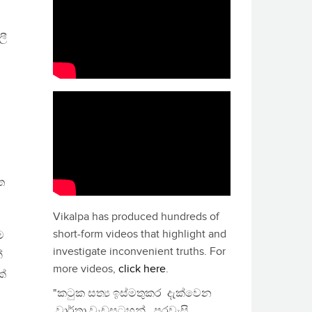
ලී
ත
Vikalpa has produced hundreds of
short-form videos that highlight and
ම
investigate inconvenient truths. For
්
more videos,
click here
.
ක්
"කටුක සත්‍ය ඉස්මතුකර දැක්වෙන
වාර්තා වැඩසටහන්, පුරවැසි