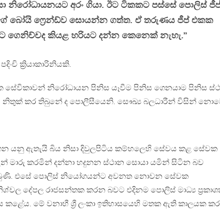
ා නිරෝධායනයට අරං ගියා. ඊට ටිකකට පස්සේ පොලිස් ජීප
ේ බෝයි ෆ්‍රෙන්ඩ්ව සොයන්න ගත්ත. ඒ තරුණය ජීප් එකක
ට ගෙනිච්චද කියළ හරියට දන්න කෙනෙක් නැහැ.”
ංචි ක්‍රියාකාරිනියකි.
සේවිකාවන් නිරෝධායන පිනිස යෑවීම පිනිස ගෙනයාම පිනිස ස්
ිතුක් කර තිබුනේ ද පොලීසීයෙනි. සෞඛ්‍ය බලධාරීන් විසින් නොව
ගෙන යනු ඇතැයි බිය නිසා දිවුලපිටිය කම්හලෙහි සේවය කළ සේවක
ැන් මාරු කරමින් දන්නා හදුනන ස්ථාන සොයා යමින් සිටින බව
ලැබුණි. එසේ පොලිස් නියෝගයන්ට අවනත නොවන සේවක
ශ්චල දේපල රාජසන්තක කරන බවට එදිනම පොලිස් මාධ්‍ය ප්‍රකා
ය කළේය. මේ වනාහී ශ්‍රී ලංකා ඉතිහාසයෙහි මතක ඇති කාලයක ක