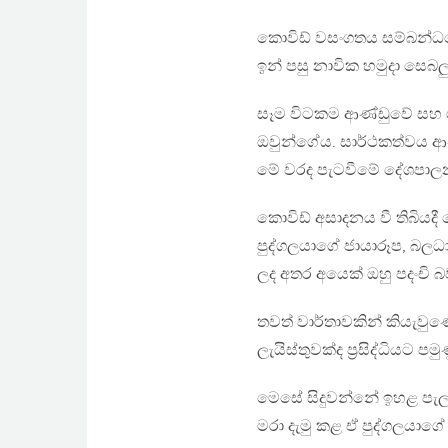
කොවිඩ් වසංගතය සම්බන්ධය
ඉන් පසු නාවික හමුදා සෙබලු
සෑම විටකම ආණ්ඩුවේ සහ ගැත
ඔවුන්ගේය. සාර්ථකත්වය ආණ
මේ වරද පැටවීමේ දේශපාලන
කොවිඩ් අසාදනය වී තිබියදී
පුද්ගලයාගේ ජායාරූප, බලධා
ලද අතර අයෙක් ඔහු පදංචි බ
තවත් වාර්තාවකින් කියැවු
ලැයිස්තුවක්ද ප්‍රසිද්ධියට පමු
මෙසේ සිදුවන්නේ ඉහළ පැලැ
මරා දැමු කළ ඒ පුද්ගලයා