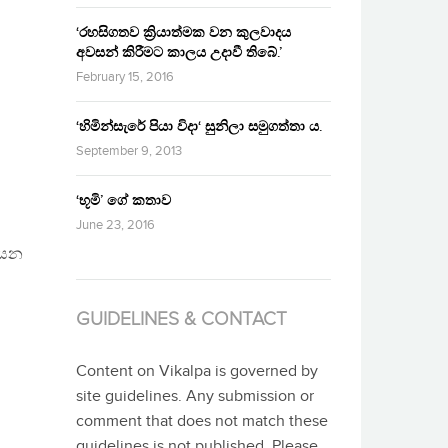
‘රහසිගතව ක්‍රියාත්මක වන කුලවාදය
අවසන් කිරීමට කාලය උදාවී තිබේ.’
February 15, 2016
‘හිමින්සැරේ පියා විදා‘ සුනිලා සමුගත්තා ය.
September 9, 2013
‘භූමි’ ගේ කතාව
June 23, 2016
 යන
GUIDELINES & CONTACT
Content on Vikalpa is governed by
site guidelines. Any submission or
comment that does not match these
guidelines is not published. Please