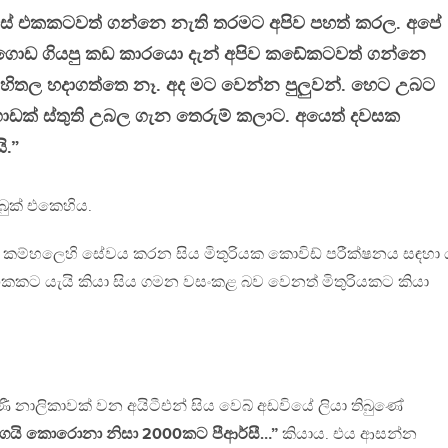
් බස් එකකටවත් ගන්නෙ නැති තරමට අපිව පහත් කරල. අපේ
 ගොඩ ගියපු කඩ කාරයො දැන් අපිව කඩේකටවත් ගන්නෙ
 හිතල හදාගත්තෙ නෑ. අද මට වෙන්න පුලුවන්. හෙට උබට
ගොඩක් ස්තුති උබල ගැන තෙරුම් කලාට. අයෙත් දවසක
.”
බුක් එකෙහිය.
 කම්හලෙහි සේවය කරන සිය මිතුරියක කොවිඩ් පරීක්ෂනය සඳහා
එකකට යැයි කියා සිය ගමන වසංකළ බව වෙනත් මිතුරියකට කියා
ණී නාලිකාවක් වන අයිටීඑන් සිය වෙබ් අඩවියේ ලියා තිබුණේ
වගෙයි ‍කොරොනා නිසා 2000කට පීආර්සී…”
කියාය. එය ආසන්න