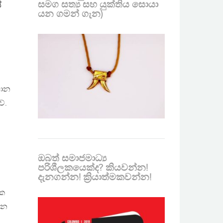
සමග සත්‍ය සහ යුක්තිය සොයා
්
යන ගමන් ගැන)
ථාන
ේ.
ඔබත් සමාජමාධ්‍ය
පරිශීලකයෙක්ද? කියවන්න!
දැනගන්න! ක්‍රියාත්මකවන්න!
ශක
රන