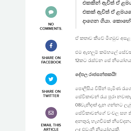
එකකින් ඇවිත් ඒ ළමය
එකක් ඇවිත් ඒ ළමයග
දාගෙන ගියා. කොහේ
NO
COMMENTS
.
ඒ කතාව කීවේ මීගමුව අසළ පදි
එම ඇඟලුම් කම්හලේ සේවක 
SHARE ON
12කට රැස්වන සේ නියෝගය න
FACEBOOK
දේපල රාජසන්තකයි!
පොලීසිය විසින් පැමිණ රැ
SHARE ON
TWITTER
සේවිකාවන් රැය පුරා නවාත
08වැනිදාත් දැන ගන්නට 
සේවිකාවන්ගේ වංචල සහ නි
අනතුරු හැගවීමක් නිවේදන
EMAIL THIS
ලද එවැනි නියෝගයකි.
ARTICLE