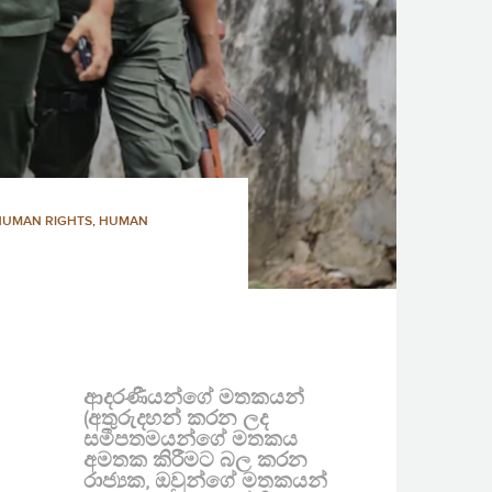
HUMAN RIGHTS
,
HUMAN
ආදරණීයන්ගේ මතකයන්
(අතුරුදහන් කරන ලද
සමීපතමයන්ගේ මතකය
අමතක කිරීමට බල කරන
රාජ්‍යක, ඔවුන්ගේ මතකයන්