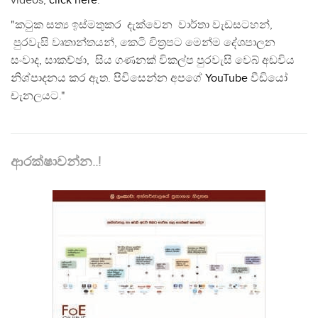
videos,
click here
.
"කටුක සත්‍ය ඉස්මතුකර දැක්වෙන වාර්තා වැඩසටහන්,
පුරවැසි වෘතාන්තයන්, කෙටි චිත්‍රපට මෙන්ම දේශපාලන
සංවාද, සාකච්ඡා, සිය ගණනක් විකල්ප පුරවැසි වෙබ් අඩවිය
නිශ්පාදනය කර ඇත. පිවිසෙන්න අපගේ
YouTube
වීඩියෝ
චැනලයට."
ආරක්ෂාවන්න..!