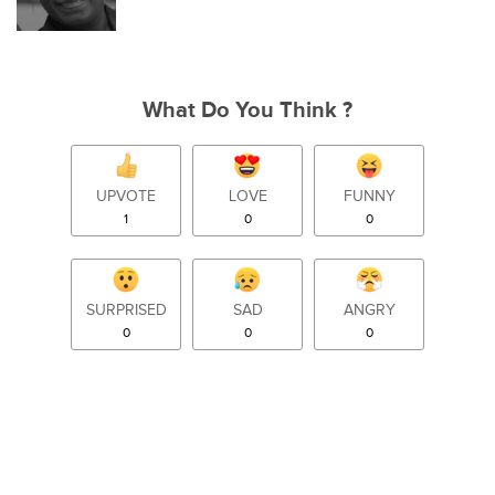
What Do You Think ?
UPVOTE
LOVE
FUNNY
1
0
0
SURPRISED
SAD
ANGRY
0
0
0