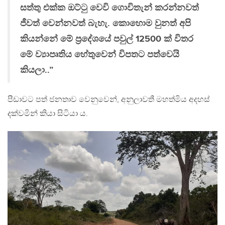
සත්තු එක්ක ඔට්ටු වෙවි ගොවිතැන් කරන්නවත්
ජීවත් වෙන්නවත් බැහැ. කොහොම වුනත් අපි
කියන්නේ මේ ප්‍රදේශයේ පවුල් 12500 ක් විතර
මේ ව්‍යාපෘතිය හේතුවෙන් විපතට පත්වෙයි
කියලා..”
පීඩාවට පත් ජනතාව වෙනුවෙන්, අනුලාවතී මහත්මිය අදහස්
දක්වමින් කියා සිටියා ය.