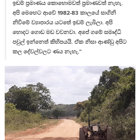
ඉඩම් ප්‍රමාණය කොහොමවත් ප්‍රමාණවත් නැහැ.
අපි මෙහෙට ආවේ 1982-83 කාලයේ සාගිනි
නිවිමේ ව්‍යාපාරය යටතේ ඉඩම් ලැබිලා. අපි
හොදට ගොඩ මඩ වවනවා. අපේ ගමේ සමෘද්ධි
පවුල් ඉන්නෙත් කිහිපයයි. ඒක නිසා ආණ්ඩු අපිට
කල දේවල්වලට ණය නැහැ.”