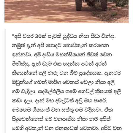
”අපි වසර 30ක් පැවති යුද්ධය නිසා පීඩා වින්දා.
නමුත් දැන් අපි හොදට හොවිතැන් කරගෙන
ඉන්නවා. අපි දාඩිය මහන්සියෙන් ජීවත් වෙන
මිනිස්සු. දැන් ඩෑම් එක හදන්න පටන් අරන්
තියෙන්නේ අලි මාරු වන බිම් ප්‍රදේශයක. දැනටම
ඔවුන්ගේ ගමන් මාර්ග වෙනස් වෙලා නිසා අලි
ගම් වැදිලා. සදමල්එලිය ගමේ ගෙවල් කීපයක් අලි
කඩා දලා. දැන් මහ දවල්ටත් අලි මහ පාරේ.
මෙහෙම ගියොත් වන සත්තු ගම් වදිනවා. ඒක
සිදුවෙන්නෙත් මේ ව්‍යාපෘතිය නිසා නම් අපිත්
මෙහි අවතැන් වන ජනතාවක් වෙනවා. අපිට වන