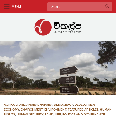
S
Search
MENU
k
for:
i
p
t
o
m
a
i
n
c
o
n
t
e
n
AGRICULTURE
,
ANURADHAPURA
,
DEMOCRACY
,
DEVELOPMENT,
t
ECONOMY
,
ENVIRONMENT
,
ENVIRONMENT
,
FEATURED ARTICLES
,
HUMAN
RIGHTS
,
HUMAN SECURITY
,
LAND
,
LIFE
,
POLITICS AND GOVERNANCE