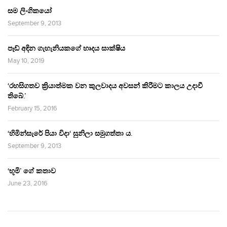
සම ලිංගිකයෝ
September 9, 2013
පෑඩ් අඳින ගැහැනියකගේ හෘදය සාක්ෂිය
May 10, 2019
‘රහසිගතව ක්‍රියාත්මක වන කුලවාදය අවසන් කිරීමට කාලය උදාවී
තිබේ.’
February 15, 2016
‘හිමින්සැරේ පියා විදා‘ සුනිලා සමුගත්තා ය.
September 9, 2013
‘භූමි’ ගේ කතාව
June 23, 2016