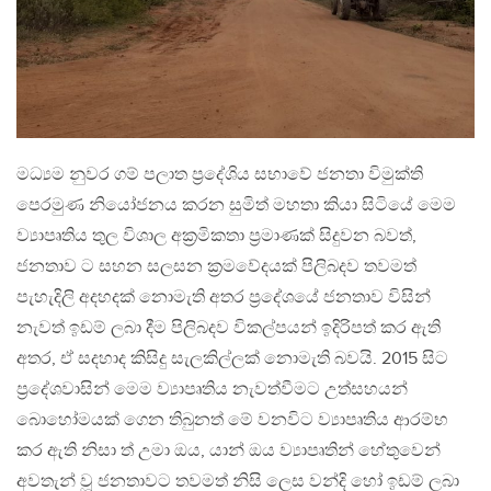
මධ්‍යම නුවර ගම් පලාත ප්‍රදේශිය සභාවේ ජනතා විමුක්ති
පෙරමුණ නියෝජනය කරන සුමිත් මහතා කියා සිටියේ මෙම
ව්‍යාපෘතිය තුල විශාල අක්‍රමිකතා ප්‍රමාණක් සිදුවන බවත්,
ජනතාව ට සහන සලසන ක්‍රමවේදයක් පිලිබදව තවමත්
පැහැදිලි අදහදක් නොමැති අතර ප්‍රදේශයේ ජනතාව විසින්
නැවත් ඉඩම් ලබා දීම පිලිබදව විකල්පයන් ඉදිරිපත් කර ඇති
අතර, ඒ සදහාද කිසිදු සැලකිල්ලක් නොමැති බවයි. 2015 සිට
ප්‍රදේශවාසින් මෙම ව්‍යාපෘතිය නැවත්වීමට උත්සහයන්
බොහෝමයක් ගෙන තිබුනත් මේ වනවිට ව්‍යාපෘතිය ආරම්භ
කර ඇති නිසා ත් උමා ඔය, යාන් ඔය ව්‍යාපෘතින් හේතුවෙන්
අවතැන් වූ ජනතාවට තවමත් නිසි ලෙස වන්දි හෝ ඉඩම් ලබා