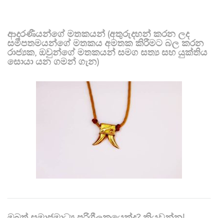
ආදරණීයන්ගේ මතකයන් (අතුරුදහන් කරන ලද
සමීපතමයන්ගේ මතකය අමතක කිරීමට බල කරන
රාජ්‍යක, ඔවුන්ගේ මතකයන් සමග සත්‍ය සහ යුක්තිය
සොයා යන ගමන් ගැන)
ඔබත් සමාජමාධ්‍ය පරිශීලකයෙක්ද? කියවන්න!