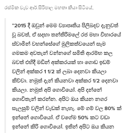
රස්මික වැව ආර්.සිරිපාල මහතා කියා සිටියේ,
”2015 දී ඔවුන් මෙම ව්‍යාපෘතිය පිලිබදව දැනුවත්
වූ බවත්, ඒ සදහා තන්තිරිමලේ රජ මහා විහාරයේ
ස්වාමින් වහන්සේගේ මුලිකත්වයෙන් සෑම
ගමකම අවතැන් වන්නගේ සමිති ආරම්භ කල
බවත් එහිදී මඩින් අක්කරයක් හා ගොඩ ඉඩම්
වලින් අක්කර 1 1/2 ක් ලබා දෙනවා කියලා
කිව්වා. නමුත් දැන් කියනවා අක්කර 1/2 දෙනවා
කියලා. නමුත් අපි ගොවියෝ. අපි දන්නේ
ගොවිතැන් කරන්න. අපිට ඔය කියන නගර
සැලසුම් වලින් වැඩක් නැහැ. මේ ගම් වල 80% ක්
ඉන්නේ ගොවියෝ. ඒ වගේම 50% කට වඩා
ඉන්නේ කිරි ගොවියෝ. ඉතින් අපිට ඔය කියන