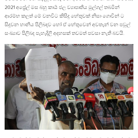
2021 අප්‍රේල් මස බහු කාර්‍ය ජල ව්‍යාපෘතිය මුල්ගල් තබමින්
ආරම්භ කලත් මේ වනවිට කිසිදු හේතුවක් නිසා ගොවින් ට
සිදුවන හානිය පිලිබදව හෝ ඒ හේතුවෙන් අවතැන් වන පවුල්
සංඛ්‍යාව පිලිබද පැහැදිලි අදහසක් තවමත් පවසා නැති බවයි.