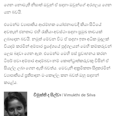
ගෙන නොමැති නිසාත් ඔවුන් ඒ සදහා ඔවුන්ගේ අරගලය ගෙන
යන බවයි.
එමෙන්ම ව්‍යාපෘතිය ආරම්භක යෝජනාවෙදී කියා සිටියේ
අවතැන් ජනතාට එහි රැකියා අවස්ථා සදහා ප්‍රමුඛ තාවයක්
ලබාදෙන බවයි. නමුත් මේවන විට ඒ සදහා ඉතා අධික මුදලක්
වියදම් කරමින් අම්පාර ප්‍රදේශයේ පුද්ගලයන් මෙහි කම්කරුවන්
ලෙස බදවා ගෙන ඇත. එමෙන්ම මෙහි පස් ප්‍රවාහනය කරන
ටිපර් පවා අම්පාර ආදම්බවා නම් කොන්ට්‍රාත්කරුවකු විසින් ඒ
සියල්ල ලබා ගෙන ඇති බවත්ය. මෙවැනි අක්‍රමිකතා සිදුකරමින්
ව්‍යාපෘතියේ ප්‍රතිපාදන මංකොල්ල කන බවත් ඔහු සදහන්
කළේය.
විමුක්ති ද සිල්වා
| Vimukthi de Silva