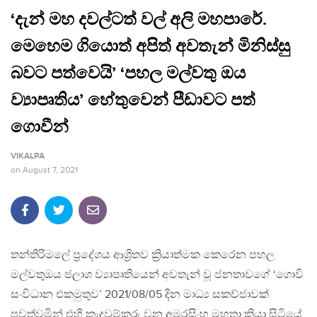
‘දැන් මහ දවල්ටත් වල් අලි මහපාරේ.
මෙහෙම ගියොත් අපිත් අවතැන් මිනිස්සු
බවට පත්වෙයි’ ‘පහල මල්වතු ඔය
ව්‍යාපෘතිය’ හේතුවෙන් පීඩාවට පත්
ගොවීන්
VIKALPA
on
August 7, 2021
තන්තිරිමලේ ප්‍රදේශය ආශ්‍රිතව ක්‍රියාත්මක කෙරෙන පහල
මල්වතුඔය ජලාශ ව්‍යාපෘතියෙන් අවතැන් වූ ජනතාවගේ ‘ගොවි
සංවිධාන එකමුතුව’ 2021/08/05 දින මාධ්‍ය සකච්ජාවක්
පවත්වමින් එහි කැදවුම්කරු වන අමරසිංහ මහතා කියා සිටියේ,