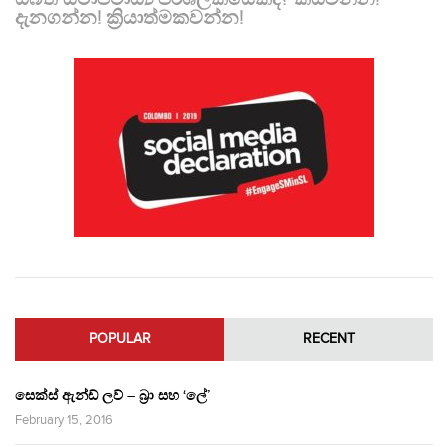
දැනගන්න! ක්‍රියාත්මකවන්න!
POPULAR
RECENT
සෙක්ස් ඇන්ඩ් ලව් – බ්‍රා සහ ‘ලේ’
February 15, 2016