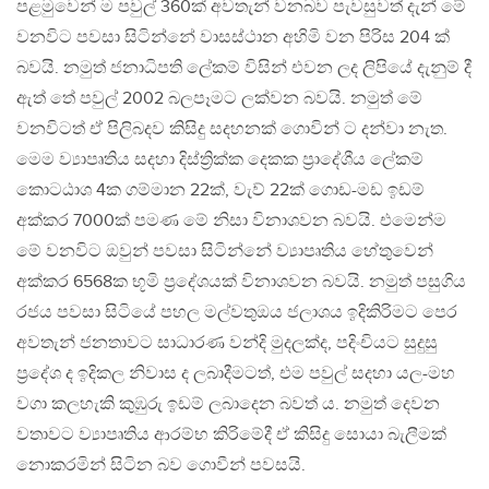
පළමුවෙන් ම පවුල් 360ක් අවතැන් වනබව පැවසුවත් දැන් මේ
වනවිට පවසා සිටින්නේ වාසස්ථාන අහිමි වන පිරිස 204 ක්
බවයි. නමුත් ජනාධිපති ලේකම් විසින් එවන ලද ලිපියේ දැනුම් දී
ඇත්‍ තේ පවුල් 2002 බලපෑමට ලක්වන බවයි. නමුත් මේ
වනවිටත් ඒ පිලිබදව කිසිදු සදහනක් ගොවින් ට දන්වා නැත.
මෙම ව්‍යාපෘතිය සදහා දිස්ත්‍රික්ක දෙකක ප්‍රාදේශීය ලේකම්
කොටඨාශ 4ක ගම්මාන 22ක්, වැව් 22ක් ගොඩ-මඩ ඉඩම්
අක්කර 7000ක් පමණ මේ නිසා විනාශවන බවයි. එමෙන්ම
මේ වනවිට ඔවුන් පවසා සිටින්නේ ව්‍යාපෘතිය හේතුවෙන්
අක්කර 6568ක භූමි ප්‍රදේශයක් විනාශවන බවයි. නමුත් පසුගිය
රජය පවසා සිටියේ පහල මල්වතුඔය ජලාශය ඉදිකිරිමට පෙර
අවතැන් ජනතාවට සාධාරණ වන්දි මුදලක්ද, පදිංචියට සුදුසු
ප්‍රදේශ ද ඉදිකල නිවාස ද ලබාදීමටත්, එම පවුල් සදහා යල-මහ
වගා කලහැකි කුඹුරු ඉඩම් ලබාදෙන බවත් ය. නමුත් දෙවන
වතාවට ව්‍යාපෘතිය ආරම්භ කිරිමේදී ඒ කිසිදු සොයා බැලීමක්
නොකරමින් සිටින බව ගොවීන් පවසයි.