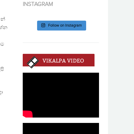
INSTAGRAM
්නේ
Follow on Instagram
රශ්න
ගම
පි
දා