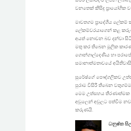
ස්ථිර ලියාපදිංචි ලිපින ල
වනතෙක් කිසිදු ප්‍රායෝගික
මාවතගම ප්‍රාදේශීය ලේකම් කා
ලේකම්වරයාගෙන් කළ කරුණු ව
අයත් නොවන බව දන්වා සිටි
මතු කර තිබෙන මූලික කා
ගොන්ගාල්දෙණිය හා පරාපේ ආ
සමානාත්මතාවයේ අයිතිවාසිකම
සුරේෂ්ගේ පෞද්ගලිකව උත
පුරාම විසිරී තිබෙන වතුගම්
මෙම උත්සහය තීරණාත්මක අ
අවුලෙන් අවුලට පත්වීම නව
කරුණයි.
ධනුෂ්ක සි