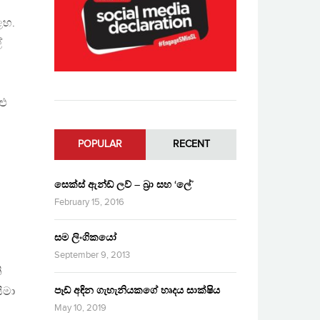
ළහ.
්
ළු
POPULAR
RECENT
සෙක්ස් ඇන්ඩ් ලව් – බ්‍රා සහ ‘ලේ’
February 15, 2016
සම ලිංගිකයෝ
September 9, 2013
ි
පෑඩ් අඳින ගැහැනියකගේ හෘදය සාක්ෂිය
ීමා
May 10, 2019