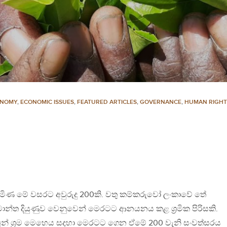
ONOMY
,
ECONOMIC ISSUES
,
FEATURED ARTICLES
,
GOVERNANCE
,
HUMAN RIGHT
මිණ මේ වසරට අවුරුදු 200කි. වතු කම්කරුවෝ ලංකාවේ තේ
ාන්ත දියුණුව වෙනුවෙන් මෙරටට ආනයනය කළ ශ්‍රමික පිරිසකි.
 ඔවුන් ශ්‍රම මෙහෙය සදහා මෙරටට ගෙන ඒමේ 200 වැනි සංවත්සරය