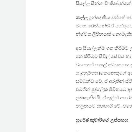
සියල්ල සින්න වී තිබෙන්න
ගාල්ල
ඉන්දෙණිය වත්තේ වෙසෙ
මගහැරෙන්නේත් ඒ හේතුවෙන
නිශ්චිත ලිපිනයක් නොමැති
අප සියල්ලන්ම ගත කිරීමට 
ගත කිරීමට සිවිල් සේවය හා 
වශයෙන් පාසල් අධ්‍යාපනය ල
හැදුනුම්පත (කෙනෙකුගේ අන
සම්බන්ධ වේ. ඒ අරුතින් ස්ථ
එමගින් පුද්ගලික ජීවිතයට අ
ලබාගැනීමයි. ඒ තුළින් අප ර
පාලනයට සහභාගී වේ. එහෙත්
සුරේෂ් කුමාර්ගේ උත්සහය