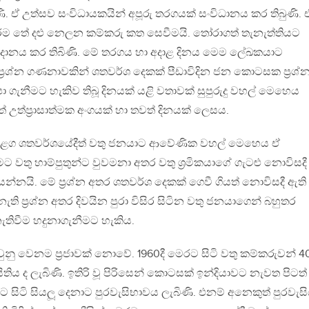
. ඒ උත්සව සංවිධායකයින් අපූරු තරගයක් සංවිධානය කර තිබුණි. 
ිපුරම තේ දළු නෙලන කම්කරු කත සෙවීමයි. තෝරාගත් තැනැත්තියට
ප්‍රදානය කර තිබිණි. මේ තරගය හා අදාළ දිනය මෙම ලේඛකයාට
රශ්න ගණනාවකින් ශතවර්ශ දෙකක් පීඩාවිදින ජන කොටසක ප්‍රශ්
ා ගැනීමට හැකිව තිබූ දිනයක් යළි වතාවක් සුපුරුදු වහල් මෙහෙය
උත්ප්‍රාසාත්මක අංගයක් හා තවත් දිනයක් ලෙසය.
මීළග ශතවර්ශයේදීත් වතු ජනයාට ආවේණික වහල් මෙහෙය ඒ
වතු හාම්පුතුන්ට වුවමනා අතර වතු ශ්‍රමිකයාගේ ගැටළු නොවිසදී
්නයි. මේ ප්‍රශ්න අතර ශතවර්ශ දෙකක් ගෙවී ගියත් නොවිසදී ඇති
ති ප්‍රශ්න අතර දිවයින පුරා විසිර සිටින වතු ජනයාගෙන් බහුතර
ැතිවීම හදුනාගැනීමට හැකිය.
ු වෙනම ප්‍රජාවක් නොවේ. 1960දී මෙරට සිටි වතු කම්කරුවන් 4
තිය ද ලැබිණි. ඉතිරි වූ පිරිසෙන් කොටසක් ඉන්දියාවට නැවත පිටත්
සිටි සියලූ දෙනාට පුරවැසිභාවය ලැබිණි. එනම් අනෙකුත් පුරවැස