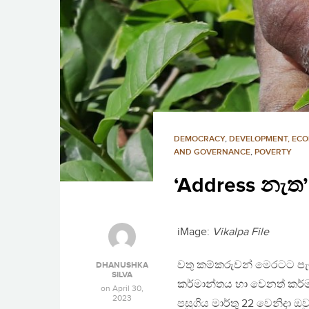
DEMOCRACY
,
DEVELOPMENT, EC
AND GOVERNANCE
,
POVERTY
‘Address නැත’
iMage:
Vikalpa File
වතු කම්කරුවන් මෙරටට පැ
DHANUSHKA
SILVA
කර්මාන්තය හා වෙනත් කර්ම
on
April 30,
2023
පසුගිය මාර්තු 22 වෙනිදා