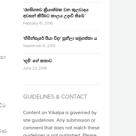
‘රහසිගතව ක්‍රියාත්මක වන කුලවාදය
අවසන් කිරීමට කාලය උදාවී තිබේ.’
February 15, 2016
‘හිමින්සැරේ පියා විදා‘ සුනිලා සමුගත්තා ය.
September 9, 2013
ිසා
‘භූමි’ ගේ කතාව
June 23, 2016
ය
GUIDELINES & CONTACT
ර
වීම
Content on Vikalpa is governed by
site guidelines. Any submission or
comment that does not match these
භරණ
guidelines is not published. Please