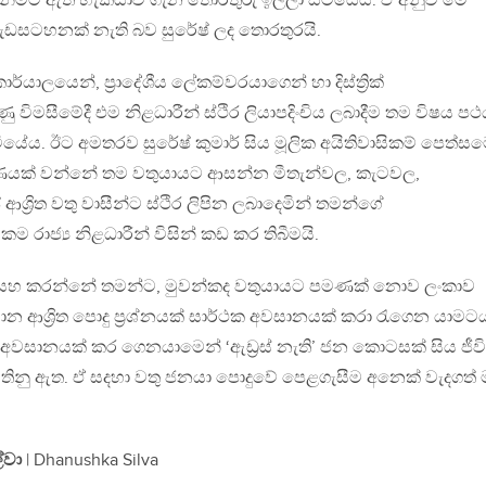
බාගැනීමට ඇති හැකියාව ගැන තොරතුරු ඉල්ලා සිටියේය. ඒ අනුව මේ
 වැඩසටහනක් නැති බව සුරේෂ් ලද තොරතුරයි.
ර්යාලයෙන්, ප්‍රාදේශීය ලේකම්වරයාගෙන් හා දිස්ත්‍රික්
ිමසීමේදී එම නිළධාරීන් ස්ථිර ලියාපදිංචිය ලබාදීම තම විෂය ප
යේය. ඊට අමතරව සුරේෂ් කුමාර් සිය මූලික අයිතිවාසිකම් පෙත්ස
රණයක් වන්නේ තම වතුයායට ආසන්න මීතැන්වල, කැටවල,
ශ්‍රිත වතු වාසීන්ට ස්ථිර ලිපින ලබාදෙමින් තමන්ගේ
 රාජ්‍ය නිළධාරීන් විසින් කඩ කර තිබීමයි.
්සහ කරන්නේ තමන්ට, මුවන්කද වතුයායට පමණක් නොව ලංකාව
මාන ආශ්‍රිත පොදු ප්‍රශ්නයක් සාර්ථක අවසානයක් කරා රැගෙන යාමට
වසානයක් කර ගෙනයාමෙන් ‘ඇඩ්‍රස් නැති’ ජන කොටසක් සිය ජීව
තිනු ඇත. ඒ සදහා වතු ජනයා පොදුවේ පෙළගැසීම අනෙක් වැදගත් 
ල්වා
| Dhanushka Silva