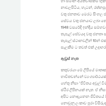
හා සමාන අයිතිවාසිකම් භුක්
නාවලපිටිය, හැටන්, රත්නප
වතු ජනතාව මෙරට සිංහල ජ
සේවය වතු ජනයාට ලබා නොද
1948 වසරේදී ඉන්දීය සම්භ
තැපැල් සේවයද වතු ජනතා 
තැපැල් ස්ථානවලින් 10න් එක
සැලකීම ට තවත් එක් උදාහ
ඇඩ්‍රස් නැත
කතුවරයා මේ ලිපියේ මාතෘකා
භාවිතවන්නේ ව්‍යංග්‍යාර්ථය
හේතු නිසා ”ජීවිතය අවුල් ව
ස්ථිර ලිපිනයක් නැත. ඒ නිස
අපිට නොදැනෙන ජීවිතයේ විව
නොවුනු ලංකාව පුරා විසිරුණු