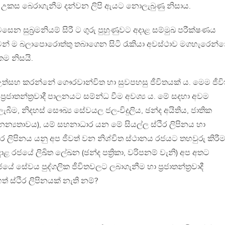
ේ උකස බෙරාගැනීම දන්වන ලිපි ඇයට නොලැබුණු නිසාය.
න සුබ්‍රමනියම් සිරී ට ගුරු පුහුණුවට අදාළ සම්මුඛ පරීක්ෂණය
් ම බලාපොරොත්තු තබාගෙන සිටි රැකියා අවස්ථාව මගහැරෙන්න
කම නිසයි.
උත්සහ කරන්නේ ගෞරවාන්විත හා සුවපහසු ජීවිතයක් ය. මෙම ජීව
ප්‍රජාතන්ත්‍රවාදී පාලනයට සම්න්ධ වීම අවශ්‍ය ය. මේ සදහා අවම
ැබීම, නිදහස් සෞඛ්‍ය සේවයල ජල-විදුලිය, ඡන්ද අයිතිය, ජාතික
න්‍යතාවය), යම් සහනාධාර යන මේ සියල්ල ස්ථිර ලිපිනය හා
ිර ලිපිනය යනු අප ජීවත් වන නිශ්චිත ස්ථානය රජයට තහවුරු කිරීම
දාළ රජයේ ලිඛිත ලේඛන (ඡන්ද පත්‍රිකා, වරිපනම් වැනි) අප අතට
ජයේ සේවය පුද්ගලික ජීවිතවලට ලබාගැනීම හා ප්‍රජාතන්ත්‍රවාදී
 ස්ථිර ලිපිනයක් නැති නම්?