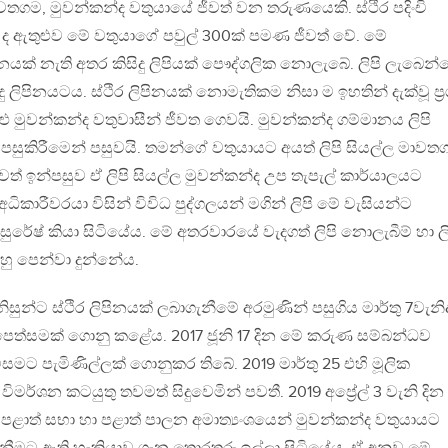
ාවතගම, මුවන්කන්ද වතුයායේ ජීවත් වන තරුණයෙකි. ස්ථිර පදිංචි
් ද ඇතුළුව මේ වතුයාගේ පවුල් 300ක් පමණ ජීවත් වේ. මේ
නයක් නැති අතර කිසිදු ලිපියක් පෞද්ගලික නොලැබේ. ලිපි ලැබෙන
ලිපිනයටය. ස්ථිර ලිපිනයක් නොමැතිකම නිසා ම ඉහතින් දැක්වූ ප්‍
ළු මුවන්කන්ද වතුවාසීන් ජීවත ගෙවයි. මුවන්කන්ද ගම්මානය ලිපි
 පසුකිරීමෙන් පසුවයි. තමන්ගේ වතුයායට අයත් ලිපි සියල්ල මාවත
ත් ඉන්පසුව ඒ ලිපි සියල්ල මුවන්කන්ද උප තැපැල් කාර්යාලයට
ිකාරීවරයා විසින් විවිධ පුද්ගලයන් මගින් ලිපි මේ වැසියන්ට
ේෂ් කියා සිටියේය. මේ අතරවාරයේ වැදගත් ලිපි නොලැබීම් හා ලි
ඔහු පෙන්වා දුන්නේය.
සුන්ට ස්ථිර ලිපිනයක් ලබාගැනීමේ අරමුණින් පසුගිය මාර්තු 7වැනි
් පෙත්සමක් ගොනු කළේය. 2017 ජූනි 17 දින මේ කරුණ සම්බන්ධව
සමට පැමිණිල්ලක් ගොනුකර තිබේ. 2019 මාර්තු 25 එහි මූලික
ිමර්ශන කටයුතු තවමත් සිදුවෙමින් පවතී. 2019 අප්‍රේල් 3 වැනි දින
, පළාත් සභා හා පළාත් පාලන අමාත්‍යංශයෙන් මුවන්කන්ද වතුයායට