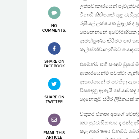
උත්සවාකාරයෙන් පැවැත්විණි
විනාඩි කිහිපයක් තුළ වැඩ
රුපියල් ලක්ෂයක මුදලක් ද 
NO
COMMENTS
.
පෙනෙන්නේ අටෝරාශියක ප්‍
ආමන්ත්‍රණය කිරීමට පාර කප
කල්පවත්වාගැනීමට යොදාගත් 
SHARE ON
එමෙන්ම එහි සංඥාව වූයේ 
FACEBOOK
ආකාරයෙන්ම පවත්වා ගැනීමට 
ආකාරයෙන් ම පවතිනු ඇත යන
විසදෙනු ඇතැයි සේයාවකදු නැ
SHARE ON
දෙනෙකුට ස්ථිර ලිපිනයක් න
TWITTER
වතුකර ජනතා අපගේ වෙන්වුන
කට පුරවැසිභාවය ද ඡන්ද අයි
කළ අතර 1990 වනවිට මෙරට 
EMAIL THIS
ARTICLE