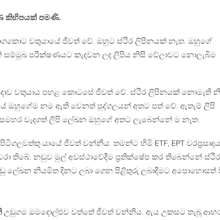
 කිහිපයක් පමණි.
කොට වතුයායේ ජීවත් වේ. ඔහුට ස්ථිර ලිපිනයක් නැත. ඔහුගේ
ේ සම්මුඛ පරීක්ෂණයට කැදවන ලද ලිපිය නිසි වේලාවට නොලැබීම
ොව වතුයාය පහළ කොටසේ ජීවත් වේ. ස්ථිර ලිපිනයක් නොමැති න
දේශයේ ඔහුගේම නම ඇති වෙනත් පුද්ගලයන් අතට පත් වේ. ඇතැම් ලිපි
 සමහර වැදගත් ලිපි ලේඛන ඔහුගේ අතට ලැබෙන්නේ ම නැත.
පිටිගලවත්තු යායේ ජීවත් වන්නීය. තමන්ට හිමි ETF, EPT වරප්‍රසාද
 තිබේ. නඩුව මුල් අවස්ථාවේදීම ප්‍රතික්ෂේප කර තිබෙන්නේ ස්ථි
ු ලේඛන නියමිත දිනට ලබා ගෙන පිළිතුරු ලබාදීමට අපොහොසත් 
ි
උඩුගම ඔමදොල්ළුව වත්තේ ජීවත් වන්නීය. ඇය උකසට තැබූ ආ