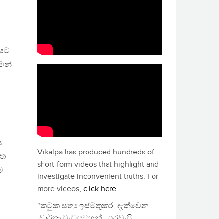
ථයට
මෙන්
ය.
Vikalpa has produced hundreds of
ිත
short-form videos that highlight and
ම
investigate inconvenient truths. For
more videos,
click here
.
"කටුක සත්‍ය ඉස්මතුකර දැක්වෙන
වාර්තා වැඩසටහන්, පුරවැසි