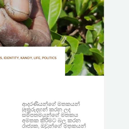
S
,
IDENTITY
,
KANDY
,
LIFE
,
POLITICS
ආදරණීයන්ගේ මතකයන්
(අතුරුදහන් කරන ලද
සමීපතමයන්ගේ මතකය
අමතක කිරීමට බල කරන
රාජ්‍යක, ඔවුන්ගේ මතකයන්