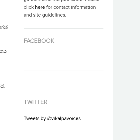
click
here
for contact information
and site guidelines.
ේත්
FACEBOOK
ිතය
යි.
TWITTER
Tweets by @vikalpavoices