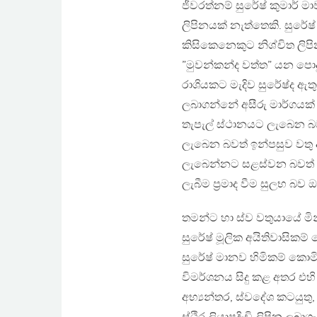
ජීවරත්නම් සුරේෂ් කුමාර් ම
ලිපිනයක් නැත්තෙකි. සුරේෂ
කිසිකෙනෙකුට නිශ්චිත ලිපි
”මුවන්කන්ද වත්ත” යන පොදු 
රාශියකට මැදිව සුරේෂ්ද ඇතු
ලබාගන්නේ අසීරු මාර්ගයක්
තැපැල් ස්ථානයට ලැබෙන බව
ලැබෙන බවත් ඉන්පසුව වතු අධ
ලැබෙන්නට සළස්වන බවත් සුර
ලැබීම ප්‍රමාද වීම සුලභ බව 
තමන්ට හා ස්ව වතුයායේ මිනි
සුරේෂ් මූලික අයිතිවාසිකම
සුරේෂ් මානව හිමිකම් කොමි
විමර්ශනය සිදු කළ අතර එහි ව
අභ්‍යන්තර, ස්වදේශ කටයුතු