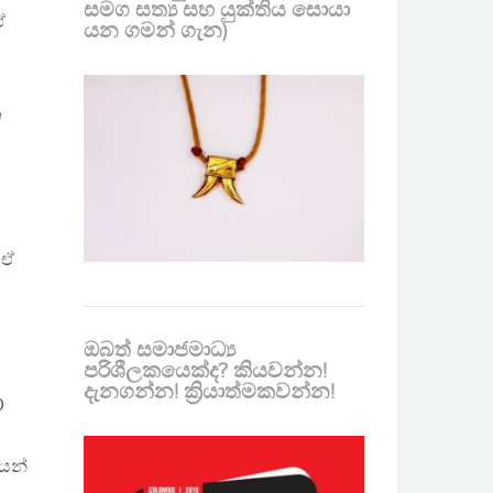
සමග සත්‍ය සහ යුක්තිය සොයා
ඒ
යන ගමන් ගැන)
න
 ඒ
ඔබත් සමාජමාධ්‍ය
පරිශීලකයෙක්ද? කියවන්න!
දැනගන්න! ක්‍රියාත්මකවන්න!
0
ියන්