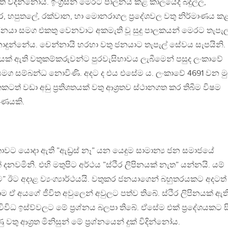
ති විදින්නෝය. ඉංග්‍රීසින් මෙරට පාලනය කළ කාලයේදී බදුල්ල,
ුර, හපුතලේ, රක්වාන, හා මොනරාගල ප්‍රදේශවල වතු නිර්මාණය ක
නයා සමග එකතු වෙනවාට අකමැති වූ සුදු පාලකයන් මෙරට තැපැල
ුන්නේය. චෙන්නායි හරහා වතු ජනයාට තැපැල් සේවය සැපයිනි.
වයක් ඇති වතුකම්කරුවන්ට පුරවැසිභාවය ලැබීමෙන් පසුද ලංකාවේ
සමග සම්බන්ධ නොවිණි. අදට ද එය එසේම ය. ලංකාවේ 4691 වන මු
කටත් වඩා අඩු ප්‍රතිශතයක් වතු ආශ්‍රතව ස්ථානගත කර තිබීම විෂම
රණයකි.
වට යොදා ඇති ”ඇඩ්‍රස් නෑ” යන යෙදුම සාමාන්‍ය ජන සමාජයේ
ක් දනවමිනි. එහි මතුපිට අර්ථය ”ස්ථිර ලිපිනයක් නැත” යන්නයි. යම්
ීම” ඊට අදාළ ව්‍යංග්‍යාර්ථයයි. වතුකර ජනයාගෙන් බහුතරයකට අදටත්
ාම ඒ අයගේ ජීවිත අවුලෙන් අවුලට පත්ව තිබේ. ස්ථිර ලිපිනයක් ඇත
ිධ ඉස්ව්වලට මේ ප්‍රශ්නය බලපා තිබේ. ඒසේම එක් ප්‍රදේශයකට ස
 වතු ආශ්‍රත මිනිසුන් මේ ප්‍රශ්නයෙන් දුක් විදින්නෝය.