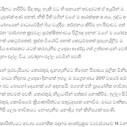
දීනට ශාරීරිව සිදු කළ හැකි වධ හිංසනයන් තවදුරටත් ඒ අයුරින් ම
ලැබුණත් අණ පනත්, නීති රීති මගින් වගේ ම ආරක්ෂක අංශය, බුද්ධ අ
පයෝගයෙන් මාධ්‍යවේදීන් බිය වැද්දීම, තර්ජනය කිරීම හා පීඩාවට පත්
 9 දරන ‘මාර්ගගත ක්‍රමවල සුරක්ෂිතභාවය පිළිබඳ පනත’ වගේ ම යෝජ
් කෙටුම්පතත්, ත්‍රස්ත විරෝධී පනත් කෙටුම්පතත් සුපැහැදිලිව ම
 හී සිය අණසකට යටත් කරගැනීම උදෙසා ආණ්ඩු ගත් උත්සාහයන් වෙති
ා එල්ල විය‍, චෝදනා එල්ල වෙමින් පවතී.
ගන්නේ පුරවැසියාට තොරතුරු දැනගැනීමට තිබෙන පිපාසය මූලික මිනිස
ළ මාධ්‍ය නිදහස උදෙසා දිනාගත් ඉහළ ම ජයග්‍රහණය 2017 වසරේ සම
ත බව බොහෝ දෙනෙක් ගේ අදහසයි. එහෙත් එහි ප්‍රායෝගික භාවි
ක් තවමත් පවතී. තොරතුරු නිළධාරීන් පත්කර නොකිරීම, ඉල්ලා සි
රු කොමිසමේ ක්‍රියාකාරීත්වය සතුටුදායක නොවීම, මාධ්‍ය වෘතික
ිසි ලෙස භාවිතයට නොගැනීම යනාදිය ඉන් කිහිපයක් පමණි.
රියාකාරීත්වයට අවශ්‍ය නෛතික පදනම ආණ්ඩුක්‍රම ව්‍යවස්ථාවේ 14 ව