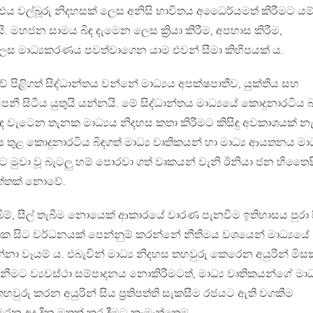
එය වල්බූරු නිදහසක් ලෙස අනිසි භාවිතය අධෛර්යමත් කිරීමට යම
යි. මහජන සාමය බිඳ දැමෙන ලෙස ක්‍රියා කිරීම, අපහාස කිරීම,
 මාධ්‍යකරණය පවත්වාගෙන යාම එවන් සීමා කිහිපයක් ය.
ේ පිළිගත් සිද්ධාන්තය වන්නේ මාධ්‍යය අපක්ෂපාතීව, යුක්තිය සහ
 සිටීය යුතුයි යන්නයි. මේ සිද්ධාන්තය මාධ්‍යයේ කොදුනාරටිය බ
ිඳ වැටෙන තැනක මාධ්‍යය නිදහස කතා කිරීමට කිසිඳු අවකාශයක් න
ුළ කොදුනාරටිය බිඳගත් මාධ්‍ය වෘතිකයන් හා මාධ්‍ය ආයතනය මාධ්
 මුවා වූ බැටලු හම් පොරවා ගත් වෘකයන් වැනි ඊනියා ජන හිතෛෂ
ුත්තක් නොවේ.
ීම්, සීල් තැබීම නොයෙක් ආකාරයේ වාරණ පැනවීම ඉතිහාසය ‍පුරා ස
මෑතක සිට වර්ධනයක් පෙන්නුම් කරන්නේ නීතිමය වශයෙන් මාධ්‍යයේ
න්නා වෑයම් ය. එබැවින් මාධ්‍ය නිදහස තහවුරු කෙරෙන අයුරින් මිස
ීමට ව්‍යවස්ථා සම්පාදනය නොකිරීමටත්, මාධ්‍ය වෘතිකයන්ගේ මාධ්
හවුරු කරන අයුරින් සිය ප්‍රතිපත්ති සැකසීම රජයට ඇති වගකීම