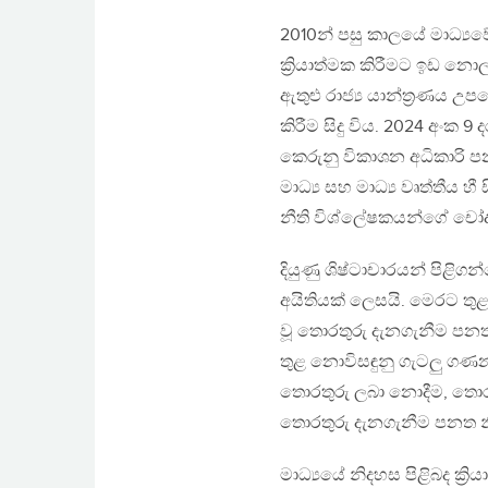
2010න් පසු කාලයේ මාධ්‍යවේ
ක්‍රියාත්මක කිරීමට ඉඩ නො
ඇතුළු රාජ්‍ය යාන්ත්‍රණය උ
කිරීම සිදු විය. 2024 අංක
කෙරුනු විකාශන අධිකාරි පනත
මාධ්‍ය සහ මාධ්‍ය වෘත්තීය
නීති විශ්ලේෂකයන්ගේ චෝදන
දියුණු ශිෂ්ටාචාරයන් පිළි
අයිතියක් ලෙසයි. මෙරට තු
වූ තොරතුරු දැනගැනීම පන
තුළ නොවිසඳුනු ගැටලු ගණන
තොරතුරු ලබා නොදීම, තොරතු
තොරතුරු දැනගැනීම පනත න
මාධ්‍යයේ නිදහස පිළිබද ක්‍