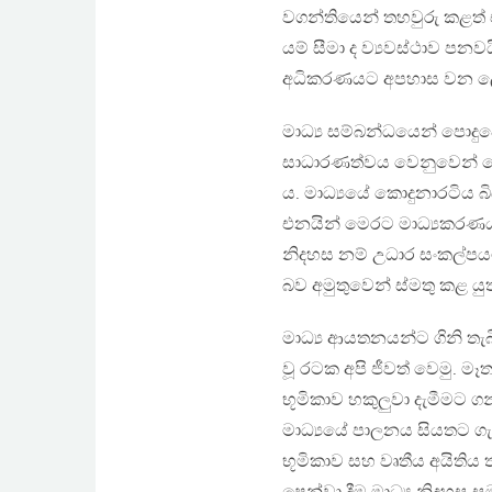
වගන්තියෙන් තහවුරු කළත් 
යම් සීමා ද ව්‍යවස්ථාව පනව
අධිකරණයට අපහාස වන ලෙස
මාධ්‍ය සම්බන්ධයෙන් පොදුව
සාධාරණත්වය වෙනුවෙන් පෙනී
ය. මාධ්‍යයේ කොදුනාරටිය බ
එනයින් මෙරට මාධ්‍යකරණය ත
නිදහස නම් උධාර සංකල්පයට
බව අමුතුවෙන් ස්මතු කළ ය
මාධ්‍ය ආයතනයන්ට ගිනි තැබ
වූ රටක අපි ජීවත් වෙමු. 
භූමිකාව හකුලුවා දැමීමට ග
මාධ්‍යයේ පාලනය සියතට ගැන
භූමිකාව සහ වෘතීය අයිතිය ත