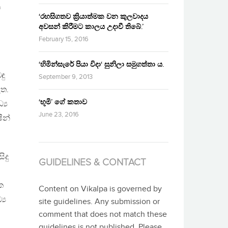
්
‘රහසිගතව ක්‍රියාත්මක වන කුලවාදය
අවසන් කිරීමට කාලය උදාවී තිබේ.’
February 15, 2016
‘හිමින්සැරේ පියා විදා‘ සුනිලා සමුගත්තා ය.
ඳු
September 9, 2013
ැත.
‘භූමි’ ගේ කතාව
‍ය
June 23, 2016
ීන්
ිදු
GUIDELINES & CONTACT
ක
Content on Vikalpa is governed by
‍ය
site guidelines. Any submission or
comment that does not match these
guidelines is not published. Please