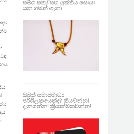
දිනය
සමග සත්‍ය සහ යුක්තිය සොයා
යන ගමන් ගැන)
ිබඳව
යන්ට
ක
ිබඳ
දිනය
සිය
ඔබත් සමාජමාධ්‍ය
ේ
පරිශීලකයෙක්ද? කියවන්න!
 සිය
දැනගන්න! ක්‍රියාත්මකවන්න!
ාදය
ය