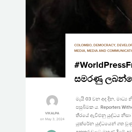
COLOMBO
,
DEMOCRACY
,
DEVELO
MEDIA
,
MEDIA AND COMMUNICAT
#WorldPressFr
සමරණු ලබන්න
මැයි 03 වන අද දින, මාධ්‍ය
පසුබිමක ය. Reporters With
VIKALPA
තීරයේ ඇවිළුනු යුද්ධය නිසා 
on
May 3, 2024
යුක්රේන යුද්ධයෙන් ගත වුණ