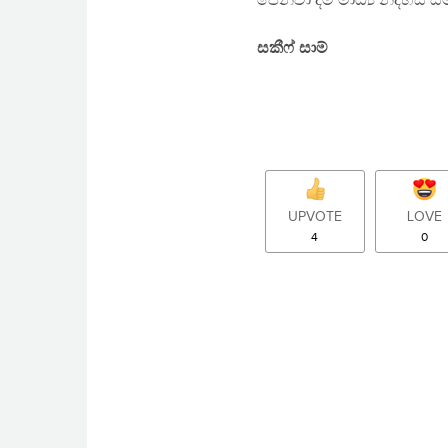
පෙන්වා දීම මාධ්‍ය නිදහස 
සකීෆ් සාම්
UPVOTE
LOVE
4
0