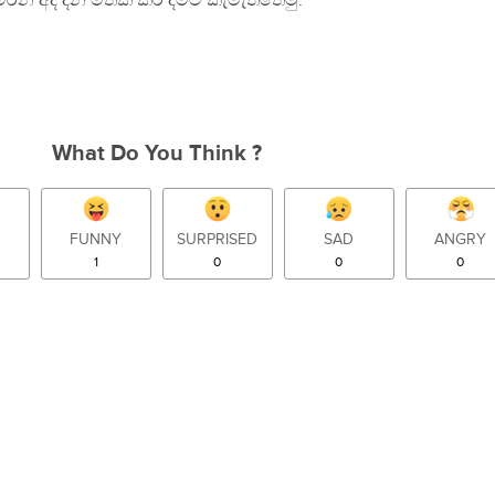
සමරන අද දින මතක් කර දීමට කැමැත්තෙමු.
What Do You Think ?
FUNNY
SURPRISED
SAD
ANGRY
1
0
0
0