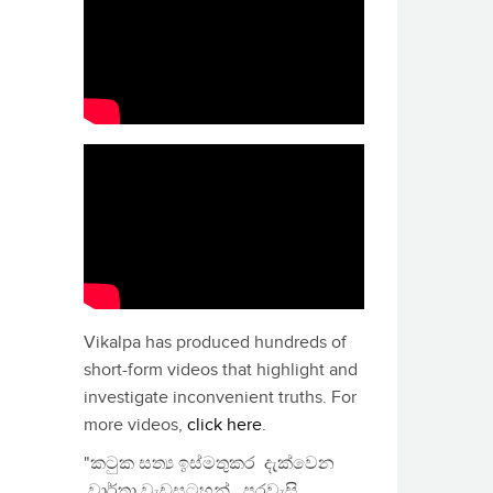
Vikalpa has produced hundreds of
short-form videos that highlight and
investigate inconvenient truths. For
more videos,
click here
.
"කටුක සත්‍ය ඉස්මතුකර දැක්වෙන
වාර්තා වැඩසටහන්, පුරවැසි