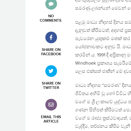
අනතුරුවලට මුහුණ දීමේ අවස්
සමරණු ලබන්නේ මෙවන් ඛේ
NO
COMMENTS
.
පළමු මාධ්‍ය නිදහස් දිනය ස
දැනුවත් කිරීමටත්, අදහස් 
පැවරෙන යුතුකම් මතක් කර 
යෝජනාවකට අනුව යි. මාධ්
SHARE ON
FACEBOOK
කරමින් ය. 1991 දී අප්‍රිකාන
Windhoek ප්‍රකාශය සැමරී
ලෙස එක්සත් ජාතීන් මේ දව
SHARE ON
මාධ්‍ය නිදහස “සමරණ” දින
TWITTER
ජීවිතය අහිමි වූ හෝ විවිධ 
වගේ ම ශ්‍රී ලංකාවේ යුද්ධය 
ගණන සිහිපත් කිරීමටත් මෙය 
EMAIL THIS
වගේ ම රාජ්‍ය ත්‍රස්ථවාදයත්,
ARTICLE
වැද්දීම, තර්ජනය කිරීම ව