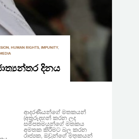
SSION
,
HUMAN RIGHTS
,
IMPUNITY
,
 MEDIA
ාත්‍යන්තර දිනය
ආදරණීයන්ගේ මතකයන්
(අතුරුදහන් කරන ලද
සමීපතමයන්ගේ මතකය
අමතක කිරීමට බල කරන
රාජ්‍යක, ඔවුන්ගේ මතකයන්