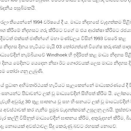
ථා 100 ඉක්මවා තිබුණා. මෙවර මාධ්‍ය නිදහස පිළිබද ජාත්‍යන්තර 
දනීය පසුබිමකයි.
මරලා තියෙන්නේ 1994 වර්ෂයේ දී ය. මාධ්‍ය නිදහසේ වැදගත්කම පිළ
ප්‍රකාශ කිරීමේ නිදහසට ගරු කිරීමට වගේ ම එය ආරක්ෂා කිරීමට රජ
දීමටත් එක්සත් ජාතීන්ගේ මහා මණ්ඩලය විසින් 1993 වසරේ කළ
‍ය නිදහස දිනය හැටියට මැයි 03 තෝරගත්තේ විශේෂ කරුණක් පාද
ු මාධ්‍යවේදීන් නැම්බියාවේ Windhoek හි ඉදිරිපත් කළ මාධ්‍ය නිදහස පිළ
මේ දිනය මෙදිනට යෙදෙන නිසා ඊට ගෞරවයක් ලෙස මාධ්‍ය නිදහස 
සම තෝරා ගනු ලැබුණි.
යේ ප්‍රධාන අභිමතාර්ථයක් හැටියට සැලකෙන්නේ මාධ්‍යකරණයේ දී 
හිංසනයන්ට පීඩාවන්ට ලක් වූ මාධ්‍යවේදීන් සිහිපත් කිරීම යි. ලෝකය
පැවැති අවුරුදු 30 තුළ ඝාතනය වූ සහ හිංසනයට ලක් වූ මාධ්‍යෙව්දීන්
අවස්ථාවක් කර ගැනීම ප්‍රමුඛ වැදගත්කමක් උසුලනු ලබයි. ත්‍රස්තව
 මැර කල්ලි විසිනුත් මාධ්‍යවේදීන් ඝාතනය කිරීම, අතුරුදහන් කිරීම, බි
ැනි දෑ නොයෙක් අවස්ථාවල සිදු කෙරුණු බවට රහසක් නොවේ.