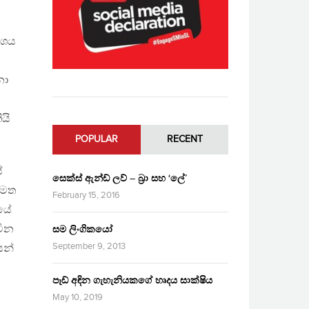
ංශය
නා
යි
POPULAR
RECENT
්
සෙක්ස් ඇන්ඩ් ලව් – බ්‍රා සහ ‘ලේ’
්මත
February 15, 2016
තයේ
ටින
සම ලිංගිකයෝ
September 9, 2013
යන්
පෑඩ් අඳින ගැහැනියකගේ හෘදය සාක්ෂිය
May 10, 2019
න