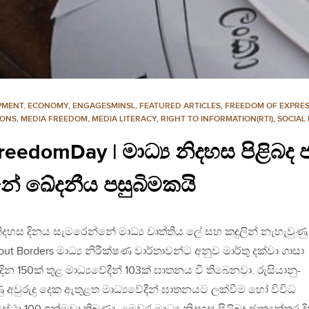
PMENT, ECONOMY
,
ENGAGESMINSL
,
FEATURED ARTICLES
,
FREEDOM OF EXPRE
IONS
,
MEDIA FREEDOM
,
MEDIA LITERACY
,
RIGHT TO INFORMATION(RTI)
,
SOCIAL
eedomDay | මාධ්‍ය නිදහස පිළිබද ජ
ේ ඛේදනීය පසුබිමකයි
 නිදහස දිනය සැමරෙන්නේ මාධ්‍ය වෘත්තිය ලේ සහ කඳුලින් නැහැවුණු
out Borders මාධ්‍ය නිරීක්ෂණ වාර්තාවන්ට අනුව මාර්තු දක්වා ගාසා
දින 150ක් තුළ මාධ්‍යවේදීන් 103ක් ඝාතනය වී තිබෙනවා. රුසියානු-
ු අවුරුදු දෙක ඇතුළත මාධ්‍යවේදීන් ඝාතනයට ලක්වීම හෝ විවිධ