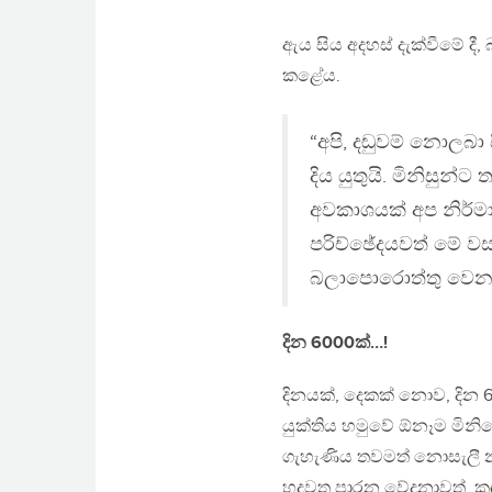
ඇය සිය අදහස් දැක්වීමේ දී
කළේය.
“අපි, දඬුවම් නොලබා
දිය යුතුයි. මිනිසුන්
අවකාශයක් අප නිර්මා
පරිච්ඡේදයවත් මේ ව
බලාපොරොත්තු වෙනවා
දින 6000ක්…!
දිනයක්, දෙකක් නොව, දින
යුක්තිය හමුවේ ඕනෑම මිනිසෙ
ගැහැණිය තවමත් නොසැලී නැ
හදවත පාරන වේදනාවත්, කඳ