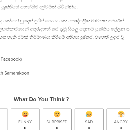
ුක්තියේ පහන්සිළු දල්වමින් සිටින්නීය.
ිද යන්නේ හුදෙක් ප්‍රගීත් සොයා යන පෞද්ගලික මාවතක පමණක්
කාරයෙන් අතුරුදහන් කර දැමූ සියලු දෙනාට යුක්තිය ඉල්ලන 
ගත හැකි රටක් නිර්මාණය කිරීමේ අතිශය දුෂ්කර, එහෙත් උදාර වූ
 Facebook)
th Samarakoon
What Do You Think ?
FUNNY
SURPRISED
SAD
ANGRY
0
0
0
0