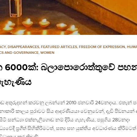
ACY
,
DISAPPEARANCES
,
FEATURED ARTICLES
,
FREEDOM OF EXPRESSION
,
HUMA
ICS AND GOVERNANCE
,
WOMEN
ව දින 6000ක්: බලාපොරොත්තුවේ පහන්
ගැහැණිය
ැලිගොඩ අතුරුදහන් කරවනු ලබන්නේ 2010 ජනවාරි 24වනදාය. එතැන් 
දනාකාරී කාලය පුරාවට සිය ආදරණීයයා වෙනුවෙන්, දැඩි පීඩනයන් 
ිටි සන්ධ්‍යා එක්නැලිගොඩ නම් දිරිය ගැහැණිය, පසුගිය 28වනදා
‍යවේදී ප්‍රගීත් සිහිකිරීමටත්, සත්‍ය සහ යුක්තිය අවධාරණය කිරීමටත්