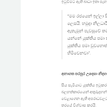
ඉටුවීමට ඇති බාධා ඉතා පැහැ
“මම රජයෙන් ඉල්ලා 
ලෙසයි. හමුදා නිලධාර
ඇතැමුන් පැවසුවේ ත
යන්නේ යුක්තිය පමා
යුක්තිය පමා වුවහොත
හිමිවෙනවා”.
අනාගත පරපුර උදෙසා නිදහ
සිය සැමියාට යුක්තිය ඉට
බලහත්කාරයෙන් අතුරුදහන් ක
වෙළාගෙන ඇති අපරාධවලට දඬ
තරයේ විශ්වාස කරයි.