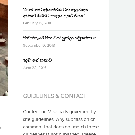
‘රහසිගතව ක්‍රියාත්මක වන කුලවාදය
අවසන් කිරීමට කාලය උදාවී තිබේ.’
February 15, 2016
‘හිමින්සැරේ පියා විදා‘ සුනිලා සමුගත්තා ය.
September 9, 2013
‘භූමි’ ගේ කතාව
June 23, 2016
GUIDELINES & CONTACT
Content on Vikalpa is governed by
site guidelines. Any submission or
comment that does not match these
ය
guidelines is not published. Please