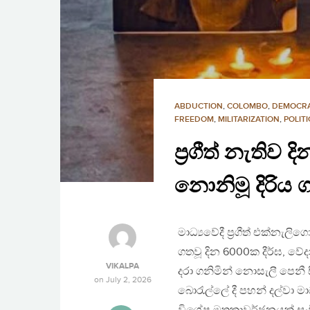
ABDUCTION
,
COLOMBO
,
DEMOCR
FREEDOM
,
MILITARIZATION
,
POLIT
ප්‍රගීත් නැති
නොනිමූ දිරිය 
මාධ්‍යවේදී ප්‍රගීත් එක්න
ගතවූ දින 6000ක දීර්ඝ, වේ
VIKALPA
දරා ගනිමින් නොසැලී පෙනී ස
on
July 2, 2026
බොරැල්ලේ දී පහන් දල්වා මාධ්