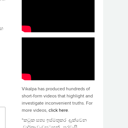
සහ
Vikalpa has produced hundreds of
short-form videos that highlight and
investigate inconvenient truths. For
more videos,
click here
.
"කටුක සත්‍ය ඉස්මතුකර දැක්වෙන
වාර්තා වැඩසටහන්, පුරවැසි