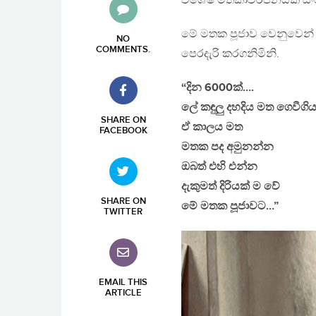
විශේෂ මතකාවර්ජනයක් සංව
මේ මතක පූජාව වෙනුවෙන් 
NO
COMMENTS
.
පෙරදැරි කරගනිමිනි.
“දින 6000ක්….
ලේ කඳුලු දහදිය මත ගෙවීගි
SHARE ON
ඒ කාලය මත
FACEBOOK
මතක පද අමුනන්න
ඔබත් එහි එන්න
දැකුමත් දිරියක් ම වේ
SHARE ON
මේ මතක පූජාවට…”
TWITTER
EMAIL THIS
ARTICLE