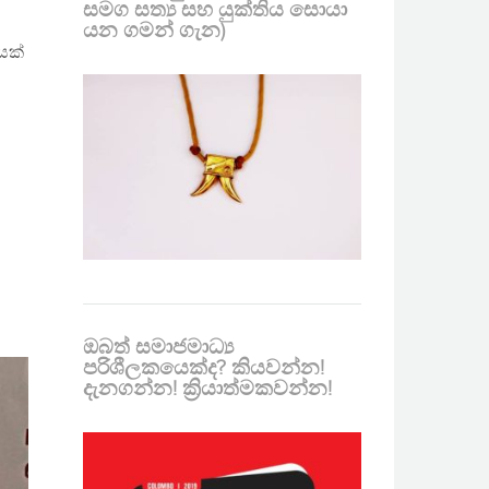
සමග සත්‍ය සහ යුක්තිය සොයා
යන ගමන් ගැන)
යක්
ඔබත් සමාජමාධ්‍ය
පරිශීලකයෙක්ද? කියවන්න!
දැනගන්න! ක්‍රියාත්මකවන්න!