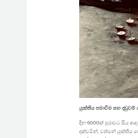
යුක්තිය පමාවීම සහ දඬුවම
දින 6000ක් පුරාවට සිය 
දක්වමින්, වත්මන් යුක්තිය