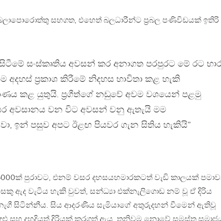
, බලාපොරොත්තු සහගත, එහෙත් බලධාරීන්ට ප්‍රබල පණිවිඩයක් ඉතිරි
 සිටීමේ සංස්කෘතිය අවසන් කර අනාගත පරපුරට මේ රට භා
ට තම අදහස් ප්‍රකාශ කිරීමේ නිදහස භාවිතා කළ හැකි
ණය කළ යුතුයි. ප්‍රගීත්ගේ නඩුවේ අවම වශයෙන් පළමු
සර අවසානය වන විට අවසන් වනු ඇතැයි මම
, ඉන් පසුව අපට ඊළඟ පියවර ගැන සිතිය හැකියි”
 6000ක් පුරාවට, එනම් වසර දහසයහමාරකටත් වැඩි කාලයක් පමා
කු ඇද වැටිය හැකි වුවත්, සන්ධ්‍යා එක්නැලිගොඩ නම් වූ ඒ දිරිය
ගී සිටින්නීය. සිය ආදරණීය සැමියාගේ අතුරුදහන් වීමෙන් ඇතිවූ
ුළු සහ දහදියත් දිරියක් කරගත් ඇය, තනිවම නොවේ සමස්ත සමාජ