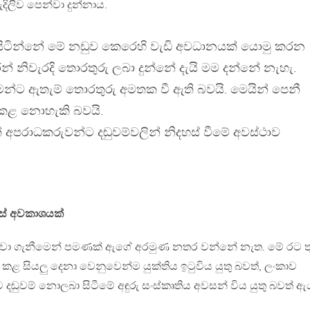
දිලිව පෙන්වා දුන්නාය.
සිටින්නේ මේ නඩුව කෙරෙහි වැඩි අවධානයක් යොමු කරන
ීන් නිවැරදි තොරතුරු ලබා දුන්නේ දැයි මම දන්නේ නැහැ.
මන්ට ඇතැම් තොරතුරු අමතක වී ඇති බවයි. මෙයින් පෙනී
 කළ නොහැකි බවයි.
් අපරාධකරුවන්ට දඬුවම්වලින් නිදහස් වීමේ අවස්ථාව
ස් අවකාශයක්
ුකරවා ගැනීමෙන් පමණක් ඇගේ අරමුණ නතර වන්නේ නැත. මේ රට ත
ළ සියලු දෙනා වෙනුවෙන්ම යුක්තිය ඉටුවිය යුතු බවත්, ලංකාව
ුවම් නොලබා සිටීමේ අඳුරු සංස්කෘතිය අවසන් විය යුතු බවත් ඇ