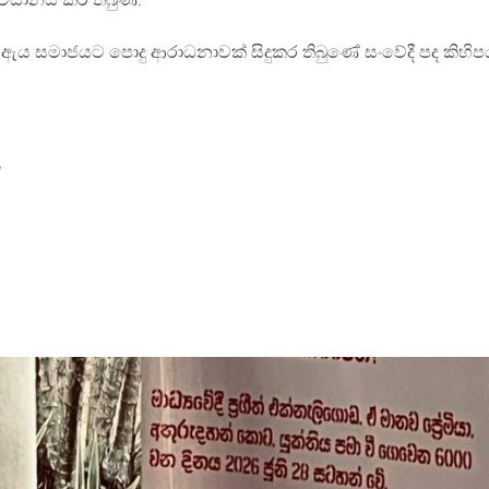
ිධානය කර තිබුණි.
ඇය සමාජයට පොදු ආරාධනාවක් සිදුකර තිබුණේ සංවේදී පද කිහිප
ය