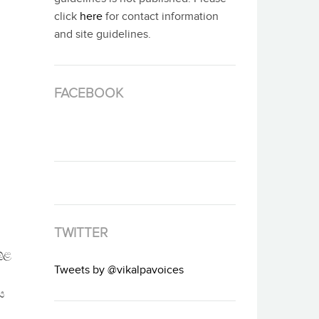
click
here
for contact information
and site guidelines.
FACEBOOK
TWITTER
ුළ
Tweets by @vikalpavoices
ය