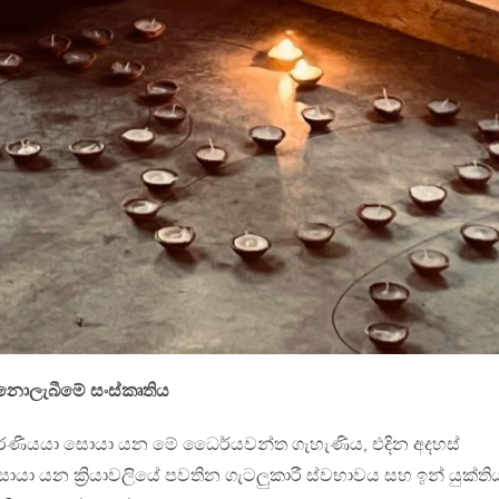
් නොලැබීමේ සංස්කෘතිය
ආදරණීයයා සොයා යන මේ ධෛර්යවන්ත ගැහැණිය, එදින අදහස්
 සොයා යන ක්‍රියාවලියේ පවතින ගැටලුකාරී ස්වභාවය සහ ඉන් යුක්ති