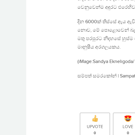
වෙනුවෙන්ම අඳුරට එරෙහිව ය
දින 6000ක් තිස්සේ ඇය ඇව
නොව, මේ පොළොවෙන් බලහත්
මතු පරපුරට නිදහසේ හුස්ම 
මානුෂීය අරගලයකය.
(iMage:Sandya Ekneligoda/
සම්පත් සමරකෝන් | Sampa
UPVOTE
LOVE
0
0