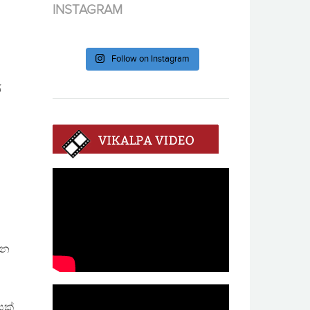
INSTAGRAM
Follow on Instagram
ර
වන
යක්