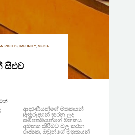
N RIGHTS
,
IMPUNITY
,
MEDIA
 සිළුව
පටන්
ආදරණීයන්ගේ මතකයන්
ද
(අතුරුදහන් කරන ලද
සමීපතමයන්ගේ මතකය
අමතක කිරීමට බල කරන
රාජ්‍යක, ඔවුන්ගේ මතකයන්