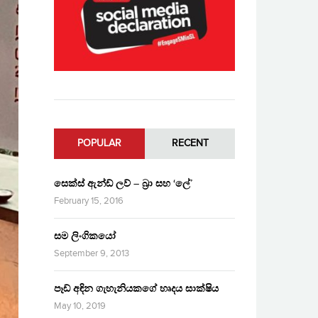
POPULAR
RECENT
සෙක්ස් ඇන්ඩ් ලව් – බ්‍රා සහ ‘ලේ’
February 15, 2016
සම ලිංගිකයෝ
September 9, 2013
පෑඩ් අඳින ගැහැනියකගේ හෘදය සාක්ෂිය
May 10, 2019