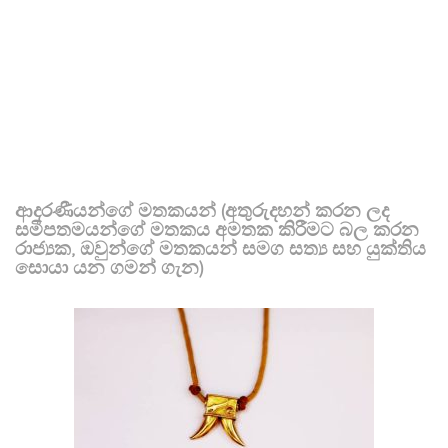
ආදරණීයන්ගේ මතකයන් (අතුරුදහන් කරන ලද
සමීපතමයන්ගේ මතකය අමතක කිරීමට බල කරන
රාජ්‍යක, ඔවුන්ගේ මතකයන් සමග සත්‍ය සහ යුක්තිය
සොයා යන ගමන් ගැන)