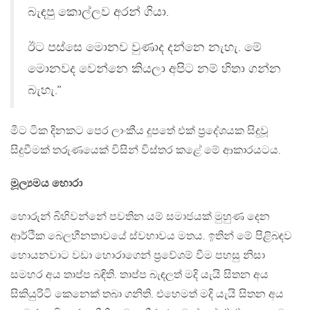
බැඳපු කොල්ලව අරන් ගියා.
ඊට පස්සෙ මොනව වුණාද දන්නෙ නැහැ. මේ
මොනවද වෙන්නෙ කියලා අපිට නම් හිතා ගන්න
බැහැ.”
මීට ටික දිනකට පෙර ලාංකීය දූපතේ එක් ප්‍රදේශයක සිදුවූ
සිදුවීමක් තරුණයෙක් විසින් විස්තර කළේ මේ ආකාරයටය.
මූල්‍යමය හොරා
හොරුන් බිහිවන්නේ පවතින යම් සමාජයක් මුහුණ දෙන
ආර්ථික බෙලහීනතාවයේ ස්වභාවය මතය. ඉතින් මේ පිළිබඳව
හොයනවාට වඩා හොරාගෙන් ප්‍රවේශම් වීම පහසු නිසා
සමහර අය තාප්ප බඳිති. තාප්ප බැඳලත් මදි යැයි සිතන අය
සිකියුරිටි කෙනෙක් තබා ගනිති. එහෙමත් මදි යැයි සිතන අය