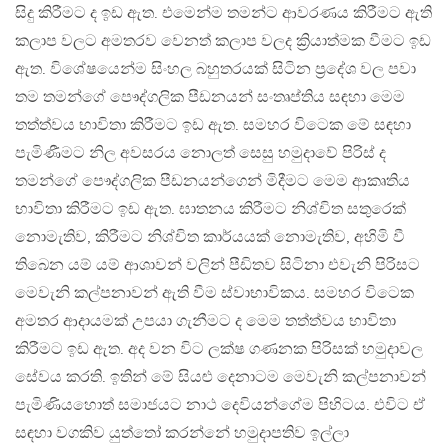
සිදු කිරීමට ද ඉඩ ඇත. එමෙන්ම තමන්ට ආවරණය කිරීමට ඇති
කලාප වලට අමතරව වෙනත් කලාප වලද ක්‍රියාත්මක වීමට ඉඩ
ඇත. විශේෂයෙන්ම සිංහල බහුතරයක් සිටින ප්‍රදේශ වල පවා
තම තමන්ගේ පෞද්ගලික පීඩනයන් සංතෘප්තිය සඳහා මෙම
තත්ත්වය භාවිතා කිරීමට ඉඩ ඇත. සමහර විටෙක මේ සඳහා
පැමිණීමට නිල අවසරය නොලත් සෙසු හමුදාවේ පිරිස් ද
තමන්ගේ පෞද්ගලික පීඩනයන්ගෙන් මිදීමට මෙම ආකෘතිය
භාවිතා කිරීමට ඉඩ ඇත. ඝාතනය කිරීමට නිශ්චිත සතුරෙක්
නොමැතිව, කිරීමට නිශ්චිත කාර්යයක් නොමැතිව, අහිමි වී
තිබෙන යම් යම් ආශාවන් වලින් පීඩිතව සිටිනා එවැනි පිරිසට
මෙවැනි කල්පනාවන් ඇති වීම ස්වාභාවිකය. සමහර විටෙක
අමතර ආදායමක් උපයා ගැනීමට ද මෙම තත්ත්වය භාවිතා
කිරීමට ඉඩ ඇත. අද වන විට ලක්ෂ ගණනක පිරිසක් හමුදාවල
සේවය කරති. ඉතින් මේ සියළු දෙනාටම මෙවැනි කල්පනාවන්
පැමිණියහොත් සමාජයට නාථ දෙවියන්ගේම පිහිටය. එවිට ඒ
සඳහා වගකිව යුත්තෝ කරන්නේ හමුදාපතිව ඉල්ලා