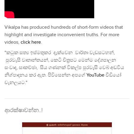
Vikalpa has produced hundreds of short-form videos that
highlight and investigate inconvenient truths. For more
videos,
click here
.
"කටුක සත්‍ය ඉස්මතුකර දැක්වෙන වාර්තා වැඩසටහන්,
පුරවැසි වෘතාන්තයන්, කෙටි චිත්‍රපට මෙන්ම දේශපාලන
සංවාද, සාකච්ඡා, සිය ගණනක් විකල්ප පුරවැසි වෙබ් අඩවිය
නිශ්පාදනය කර ඇත. පිවිසෙන්න අපගේ
YouTube
වීඩියෝ
චැනලයට."
ආරක්ෂාවන්න..!