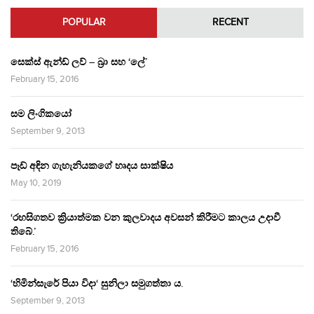
POPULAR
RECENT
සෙක්ස් ඇන්ඩ් ලව් – බ්‍රා සහ ‘ලේ’
February 15, 2016
සම ලිංගිකයෝ
September 9, 2013
පෑඩ් අඳින ගැහැනියකගේ හෘදය සාක්ෂිය
May 10, 2019
‘රහසිගතව ක්‍රියාත්මක වන කුලවාදය අවසන් කිරීමට කාලය උදාවී
තිබේ.’
February 15, 2016
‘හිමින්සැරේ පියා විදා‘ සුනිලා සමුගත්තා ය.
September 9, 2013