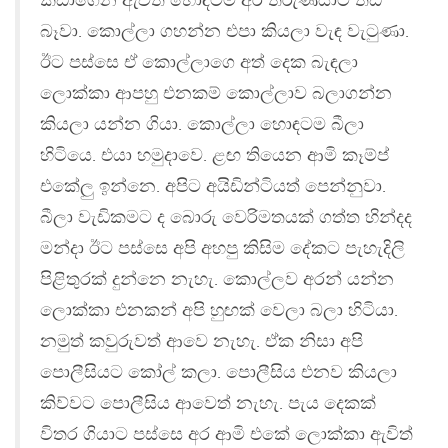
කඩාගෙන ඇවිත් හොඳටම අර තරුණයාට තඩි
බෑවා. කොල්ලා ගහන්න එපා කියලා වැඳ වැටුණා.
ඊට පස්සෙ ඒ කොල්ලාගෙ අත් දෙක බැඳලා
ලොක්කා ආපහු එනකම් කොල්ලාව බලාගන්න
කියලා යන්න ගියා. කොල්ලා හොඳටම බීලා
හිටියෙ. එයා හමුදාවෙ. ළඟ තියෙන ආමි කෑම්ප්
එකේලු ඉන්නෙ. අපිට අයිඩින්ටියත් පෙන්නුවා.
බීලා වැඩිකමට ද බොරු වෙරිමතයක් ගත්ත හින්දද
මන්දා ඊට පස්සෙ අපි අහපු කිසිම දේකට පැහැදිලි
පිළිතුරක් දුන්නෙ නැහැ. කොල්ලව අරන් යන්න
ලොක්කා එනකන් අපි හුඟක් වෙලා බලා හිටියා.
නමුත් කවුරුවත් ආවෙ නැහැ. ඒක නිසා අපි
පොලීසියට කෝල් කලා. පොලීසිය එනව කියලා
කිව්වට පොලීසිය ආවෙත් නැහැ. පැය දෙකක්
විතර ගියාට පස්සෙ අර ආමි එකේ ලොක්කා ඇවිත්