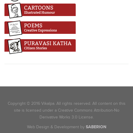
Copyright © 2016 Vikalpa. All rights reserved. All content on this
site is licensed under a Creative Commons Attribution-No
Derivative Works 3.0 License.
Web Design & Development by
SABERION