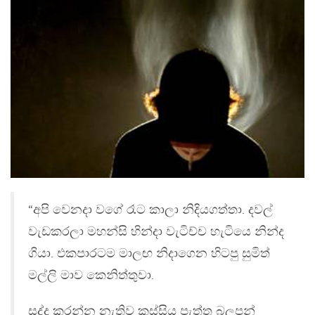
“අපි වෙනදා වගේ රෑට කාලා නිදියගත්තා. දවල්
වැඩකරලා මහන්සි හින්දා වැටිච්ච හැටියෙ නින්ද
ගියා. එකපාරටම මාලඟ නිදාගෙන හිටපු සුමිත්
මල්ලි මාව කෙනිත්තුවා.
සද්ද කරන්න නැතිව කුස්සිය පැත්ත බලපන්