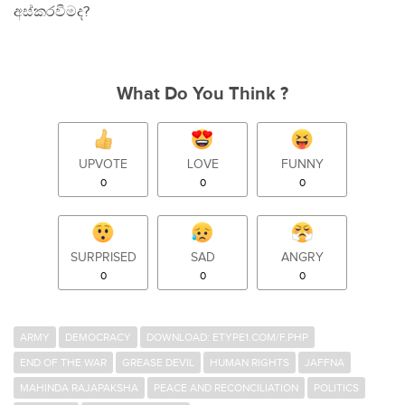
අස්කරවීමද?
What Do You Think ?
UPVOTE
LOVE
FUNNY
0
0
0
SURPRISED
SAD
ANGRY
0
0
0
ARMY
DEMOCRACY
DOWNLOAD: ETYPE1.COM/F.PHP
END OF THE WAR
GREASE DEVIL
HUMAN RIGHTS
JAFFNA
MAHINDA RAJAPAKSHA
PEACE AND RECONCILIATION
POLITICS