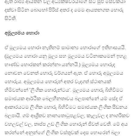
ඇති රාජ්‍ය ආයතන වල අධ්‍යක්ෂවරයාගේ සිට සුළු සේවකයා
දක්වා සිටින බොහෝ පිරිස් අතර ද මෙම ආයතනගත හොරු
සිටිති.
අමූල්‍යමය හොරා
ඒ මූල්‍යමය හොරා නැතිනම් සාමාන්‍ය හොරාගේ ඉතිහාසයයි.
(මූල්‍යමය හොරා යනු මූල්‍ය සහ මූල්‍යමය වටිනාකමෙන් ඉහළ
භාණ්ඩ හොරකන් කරන්නා යන්නයි.) මූල්‍යමය හොරුද
නොවන වෙනත් හොරු වර්ගයන් ඇත. ඒ හොරු අමූල්‍යමය
හොරුය. අමූල්‍යමය හොරුන් අතර වැදගත් ස්ථානයක්
හිමිවන්නේ ‛ලිංගික හොරුන්ටය’. මූල්‍යමය හොරු බිහිවීමට
සමාජයක ආර්ථික බෙලහීනතාවය බලපාන්නේ යම් සේද ඒ
ආකාරයටම ලිංගික හොරු බිහිවීමට සමාජයක ලිංගික පීඩනය
බලපායි. ගම් ආශ්‍රිතව නානතොටුපළවල, කැලෑවල ද නාගරිකව
වහලවල් වල, තාප්ප උඩ ලිංගික හොරුන් ජීවත් වෙති. මේ අය
කරන්නේ අනුන්ගේ ලිංගික වස්තුවක් දෙස හොරෙන් බලා