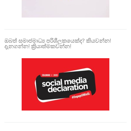
ඔබත් සමාජමාධ්‍ය පරිශීලකයෙක්ද? කියවන්න!
දැනගන්න! ක්‍රියාත්මකවන්න!