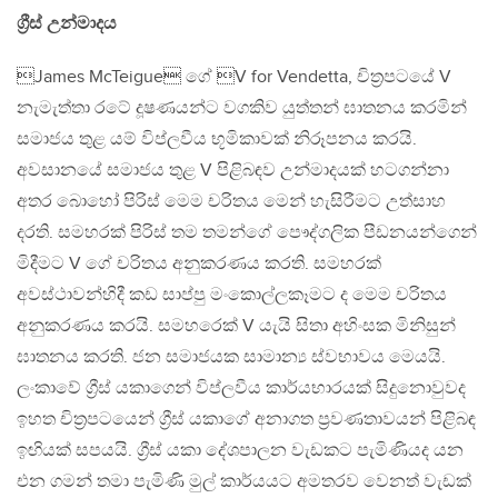
ග්‍රීස් උන්මාදය
James McTeigue ගේ V for Vendetta, චිත්‍රපටයේ V
නැමැත්තා රටේ දූෂණයන්ට වගකිව යුත්තන් ඝාතනය කරමින්
සමාජය තුළ යම් විප්ලවීය භූමිකාවක් නිරූපනය කරයි.
අවසානයේ සමාජය තුළ V පිළිබඳව උන්මාදයක් හටගන්නා
අතර බොහෝ පිරිස් මෙම චරිතය මෙන් හැසිරීමට උත්සාහ
දරති. සමහරක් පිරිස් තම තමන්ගේ පෞද්ගලික පීඩනයන්ගෙන්
මිදීමට V ගේ චරිතය අනුකරණය කරති. සමහරක්
අවස්ථාවන්හිදී කඩ සාප්පු මංකොල්ලකෑමට ද මෙම චරිතය
අනුකරණය කරයි. සමහරෙක් V යැයි සිතා අහිංසක මිනිසුන්
ඝාතනය කරති. ජන සමාජයක සාමාන්‍ය ස්වභාවය මෙයයි.
ලංකාවේ ග්‍රීස් යකාගෙන් විප්ලවීය කාර්යභාරයක් සිදුනොවුවද
ඉහත චිත්‍රපටයෙන් ග්‍රීස් යකාගේ අනාගත ප්‍රවණතාවයන් පිළිබඳ
ඉඟියක් සපයයි. ග්‍රීස් යකා දේශපාලන වැඩකට පැමිණියද යන
එන ගමන් තමා පැමිණි මුල් කාර්යයට අමතරව වෙනත් වැඩක්