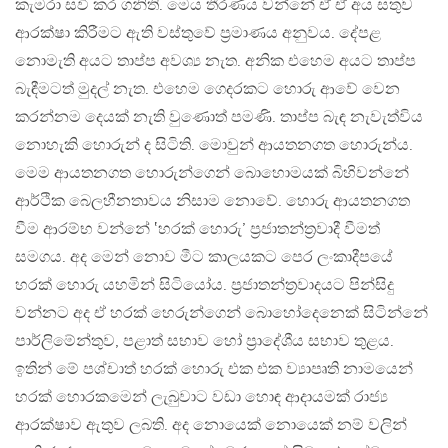
කැමරා සවි කර ගනිති. මෙය තීරණය වන්නේ ඒ ඒ අය සතුව
ආරක්ෂා කිරීමට ඇති වස්තුවේ ප්‍රමාණය අනුවය. දේපළ
නොමැති අයට තාප්ප අවශ්‍ය නැත. අනික එහෙම අයට තාප්ප
බැඳීමටත් මුදල් නැත. එහෙම ගෙදරකට හොරු ආවේ වෙන
කරන්නම දෙයක් නැති වුණොත් පමණි. තාප්ප බැඳ නැවැත්විය
නොහැකි හොරුන් ද සිටිති. මොවුන් ආයතනගත හොරුන්ය.
මෙම ආයතනගත හොරුන්ගෙන් බොහොමයක් බිහිවන්නේ
ආර්ථික බෙලහීනතාවය නිසාම නොවේ. හොරු ආයතනගත
වීම ආරම්භ වන්නේ ‛හරක් හොරු’ ප්‍රජාතන්ත්‍රවාදී වීමත්
සමගය. අද මෙන් නොව මීට කාලයකට පෙර ලංකාදීපයේ
හරක් හොරු යහමින් සිටියෝය. ප්‍රජාතන්ත්‍රවාදයට පින්සිදු
වන්නට අද ඒ හරක් හෙරුන්ගෙන් බොහෝදෙනෙක් සිටින්නේ
පාර්ලිමේන්තුව, පළාත් සභාව හෝ ප්‍රාදේශීය සභාව තුළය.
ඉතින් මේ පශ්චාත් හරක් හොරු එක එක ව්‍යාපෘති නාමයෙන්
හරක් හොරකමෙන් ලැබුවාට වඩා හොඳ ආදායමක් රාජ්‍ය
ආරක්ෂාව ඇතුව ලබති. අද නොයෙක් නොයෙක් නම් වලින්