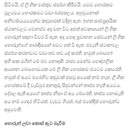
සිටීමයි, ඒ ලිංගික වස්තුව ස්පර්ශ කිරීමයි. මෙම හොරකම
මූල්‍යමය හොරකමට වඩා බරපතලය. අහුවුනොත්
අනිවාර්යයයෙන්ම කඩුපාරක් වදිනු ඇත. ඉහත සාම්ප්‍රදායික
ස්ථානවලට වෙනස්ව අද වන විට අළුත් අවකාශයන් ලිංගික
හොරුන් සඳහා විවර වී ඇත. අද පොදු ප්‍රවාහන සේවයන් ලිංගික
හොරුන්ගේ පාරාදීසයන් බවට පත් වී ඇත. එවැනි ස්ථානවල
ස්පර්ශ කරනවාට වඩා තව තව දේ කරති. නමුත් බොහෝ
අහිංසක මගීන් මේ බව නොදකී. රාජ්‍ය මෙන්ම පෞද්ගලික
ආයතන බොහොමයක මේ ලිංගික හොරකම ජයටම කෙරෙති.
නමුත් ඒ අයට එරෙහිව කඩුවක් එසවූ අයෙක් නම් නැත. ලිංගික
හොරකමේ දී වැඩිපුර අනතුරු සිදුවන්නේ තාප්ප නැති අයටය.
දේපල ඇති අයගේ තාප්ප නිසා ඒ අය බේරෙති. තාප්ප නොමැති
අය නම් ගෙදර හිටියත්, වැඩට ගියත්, බස් එකේදීත් හොරුන්ට
අසුවෙති.
හොරුන් ලවා කොස් ඇට බෑවීම