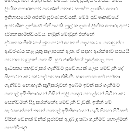
හොරුන්ගේ හමුදා ජාන තිබෙන බවද ප්‍රසිද්ධ රහසකි. මෙය
ලිංගික හොරකමේ පමණක් නොව සමස්ත ලාංකීය හොර
ඉතිහාසයේම අළුත්ම ප්‍රවණතාවයකි. මෙම ප්‍රවණතාවයේ
අවේණික ලක්ෂණ කිහිපයකි. මුල් කාලයේ ලිංගික හොරු අවේ
දර්ශනකාමීත්වයටය. නමුත් මොවුන් එන්නේ
දර්ශනකාමීත්වයේ මුවාවෙන් වෙනත් දෙයකටය. මොවුන්ට
ආවරණය කළ යුතු කලාපයක් ඇත. ඒ සඳහා ආරක්ෂාව සපයයි.
වෙනම වැටුපක් ගෙවයි. සුළු ජාතීන්ගේ ප්‍රදේශවල තම
ආධිපත්‍ය තහවුරුකර ගැනීමට ප්‍රවේශයක් ලෙස මෙවැනි දේ
සිදුකරන බව කව්දෝ පවසා තිබිණි. සාමාන්‍යයෙන් පන්නා
ගැනීමට නොහැකි කුලීකරුවන් ඉබේම ඉවත් කර ගැනීමට
ගෙවල් අයිතිකාරයන් විසින් කුලී ගෙදර හොල්මන් සිටින බව
පෙන්වමින් සිදු කරන්නේද මෙවැනි වැඩකි. ඉතින් මේ
සැරසෙන්නේ තමන් ගෙවල් අයිතිකාරයන් යැයි සිතන පිරිසක්
විසින් වෙනත් මිනිස් ප්‍රජාවක් ඇදබැඳ තබා ගැනීමට හොල්මන්
පෙන්වීමද?