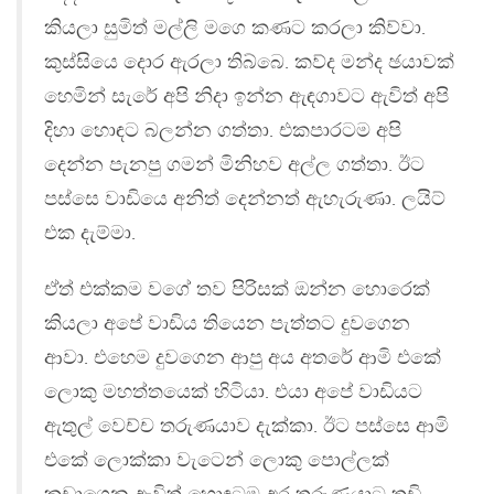
කියලා සුමිත් මල්ලි මගෙ කණට කරලා කිව්වා.
කුස්සියෙ දොර ඇරලා තිබ්බෙ. කව්ද මන්ද ඡයාවක්
හෙමින් සැරේ අපි නිදා ඉන්න ඇඳගාවට ඇවිත් අපි
දිහා හොඳට බලන්න ගත්තා. එකපාරටම අපි
දෙන්න පැනපු ගමන් මිනිහව අල්ල ගත්තා. ඊට
පස්සෙ වාඩියෙ අනිත් දෙන්නත් ඇහැරුණා. ලයිට්
එක දැම්මා.
ඒත් එක්කම වගේ තව පිරිසක් ඔන්න හොරෙක්
කියලා අපේ වාඩිය තියෙන පැත්තට දුවගෙන
ආවා. එහෙම දුවගෙන ආපු අය අතරේ ආමි එකේ
ලොකු මහත්තයෙක් හිටියා. එයා අපේ වාඩියට
ඇතුල් වෙච්ච තරුණයාව දැක්කා. ඊට පස්සෙ ආමි
එකේ ලොක්කා වැටෙන් ලොකු පොල්ලක්