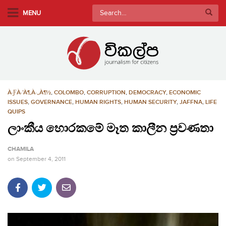
S
Search
MENU
k
for:
i
p
t
o
m
À·ƑÀ·’À¶‚À·„À¶½
,
COLOMBO
,
CORRUPTION
,
DEMOCRACY
,
ECONOMIC
a
ISSUES
,
GOVERNANCE
,
HUMAN RIGHTS
,
HUMAN SECURITY
,
JAFFNA
,
LIFE
i
QUIPS
n
ලාංකීය හොරකමේ මෑත කාලීන ප්‍රවණතා
c
o
CHAMILA
n
on
September 4, 2011
t
e
n
t