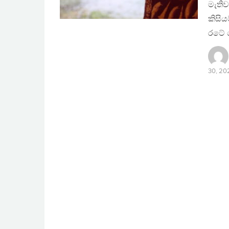
මැතිව
කිසි
රටේ 
30, 20