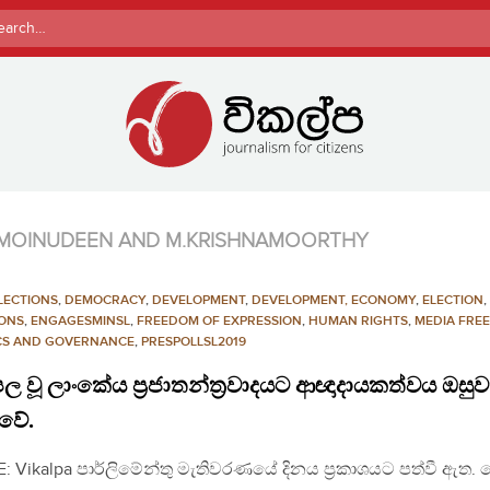
rch
NA MOINUDEEN AND M.KRISHNAMOORTHY
LECTIONS
,
DEMOCRACY
,
DEVELOPMENT
,
DEVELOPMENT, ECONOMY
,
ELECTION
,
IONS
,
ENGAGESMINSL
,
FREEDOM OF EXPRESSION
,
HUMAN RIGHTS
,
MEDIA FRE
ICS AND GOVERNANCE
,
PRESPOLLSL2019
ල වූ ලාංකේය ප්‍රජාතන්ත්‍රවාදයට ආඥාදායකත්වය ඔසුව
වේ.
: Vikalpa පාර්ලිමේන්තු මැතිවරණයේ දිනය ප්‍රකාශයට පත්වී ඇත.