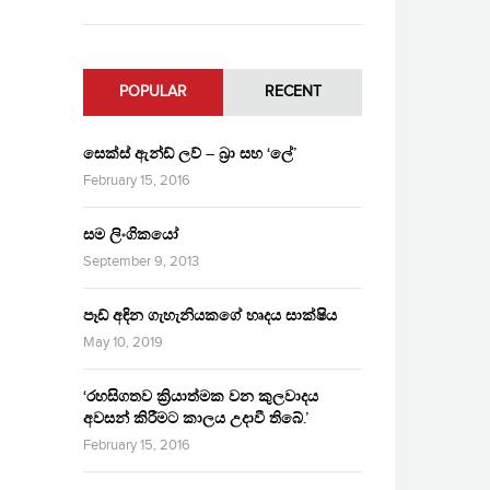
POPULAR
RECENT
සෙක්ස් ඇන්ඩ් ලව් – බ්‍රා සහ ‘ලේ’
February 15, 2016
සම ලිංගිකයෝ
September 9, 2013
පෑඩ් අඳින ගැහැනියකගේ හෘදය සාක්ෂිය
May 10, 2019
‘රහසිගතව ක්‍රියාත්මක වන කුලවාදය
අවසන් කිරීමට කාලය උදාවී තිබේ.’
February 15, 2016