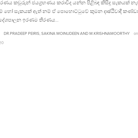
රණය කවුරුන් ජයග්‍රහණය කරාවිද යන්න පිළිබඳ කිසිදු සැකයක් නැ
යම් හෝ සැකයක් ඇත් නම් ඒ පොහොට්ටුවේ කුමන දෘෂ්ඨිවාදී කණ්
දේශපාලන ඉරණම තීරණය…
DR.PRADEEP PEIRIS, SAKINA MOINUDEEN AND M.KRISHNAMOORTHY
o
20