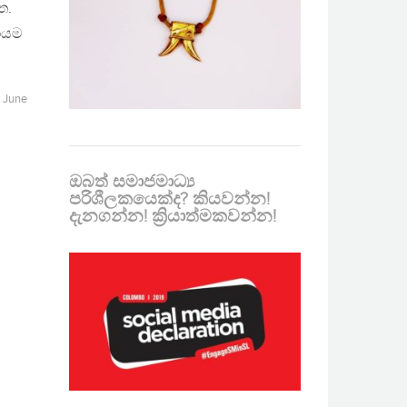
ත.
ඩායම
n
June
ඔබත් සමාජමාධ්‍ය
පරිශීලකයෙක්ද? කියවන්න!
දැනගන්න! ක්‍රියාත්මකවන්න!