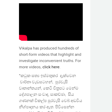
Vikalpa has produced hundreds of
short-form videos that highlight and
investigate inconvenient truths. For
more videos,
click here
.
"කටුක සත්‍ය ඉස්මතුකර දැක්වෙන
වාර්තා වැඩසටහන්, පුරවැසි
වෘතාන්තයන්, කෙටි චිත්‍රපට මෙන්ම
දේශපාලන සංවාද, සාකච්ඡා, සිය
ගණනක් විකල්ප පුරවැසි වෙබ් අඩවිය
නිශ්පාදනය කර ඇත. පිවිසෙන්න