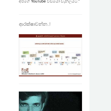
අපගේ
YouTube
වීඩියෝ චැනලයට."
ආරක්ෂාවන්න..!