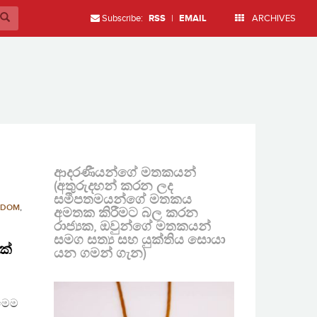
Subscribe:
RSS
|
EMAIL
ARCHIVES
ආදරණීයන්ගේ මතකයන්
(අතුරුදහන් කරන ලද
සමීපතමයන්ගේ මතකය
EDOM
,
අමතක කිරීමට බල කරන
රාජ්‍යක, ඔවුන්ගේ මතකයන්
සමග සත්‍ය සහ යුක්තිය සොයා
ක්
යන ගමන් ගැන)
 මෙම