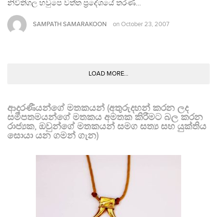
නිවිතිගල හවුපෙ වත්ත ප්‍රදේශයේ තරණ…
SAMPATH SAMARAKOON
on
October 23, 2007
LOAD MORE...
ආදරණීයන්ගේ මතකයන් (අතුරුදහන් කරන ලද
සමීපතමයන්ගේ මතකය අමතක කිරීමට බල කරන
රාජ්‍යක, ඔවුන්ගේ මතකයන් සමග සත්‍ය සහ යුක්තිය
සොයා යන ගමන් ගැන)