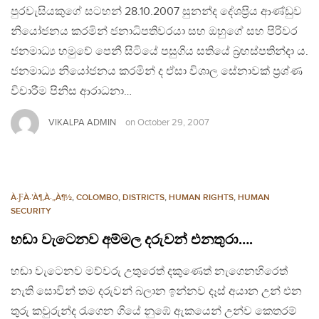
පුරවැසියකුගේ සටහන් 28.10.2007 සුනන්ද දේශප‍්‍රිය ආණ්ඩුව
නියෝජනය කරමින් ජනාධිපතිවරයා සහ ඔහුගේ සහ පිරිවර
ජනමාධ්‍ය හමුවේ පෙනී සිටියේ පසුගිය සතියේ බ‍්‍රහස්පතින්දා ය.
ජනමාධ්‍ය නියෝජනය කරමින් ද ඒසා විශාල සේනාවක් ප‍්‍රශ්ණ
විචාරීම පිනිස ආරාධනා…
VIKALPA ADMIN
on
October 29, 2007
À·ƑÀ·’À¶‚À·„À¶½
,
COLOMBO
,
DISTRICTS
,
HUMAN RIGHTS
,
HUMAN
SECURITY
හඬා වැටෙනව අම්මල දරුවන් එනතුරා….
හඬා වැටෙනව මව්වරු උතුරෙත් දකුණෙත් නැගෙනහිරෙත්
නැති සොවින් තම දරුවන් බලාන ඉන්නව දෑස් අයාන උන් එන
තුරු කවුරුන්ද රැගෙන ගියේ නුඹේ ඇකයෙන් උන්ව කෙතරම්