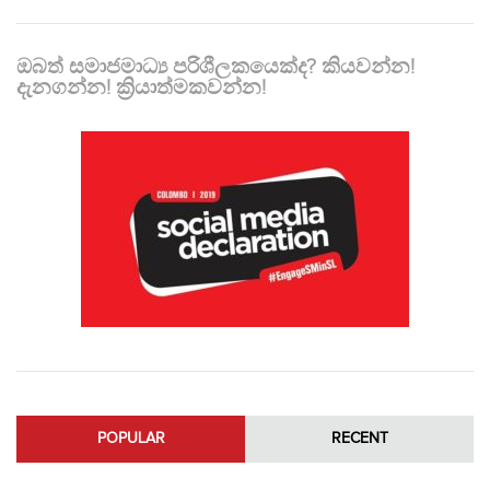
ඔබත් සමාජමාධ්‍ය පරිශීලකයෙක්ද? කියවන්න!
දැනගන්න! ක්‍රියාත්මකවන්න!
POPULAR
RECENT