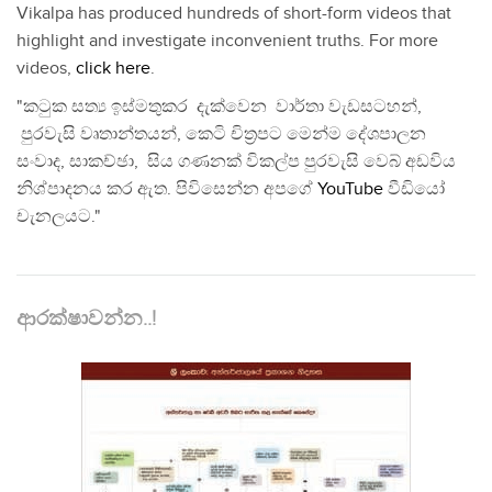
Vikalpa has produced hundreds of short-form videos that
highlight and investigate inconvenient truths. For more
videos,
click here
.
"කටුක සත්‍ය ඉස්මතුකර දැක්වෙන වාර්තා වැඩසටහන්,
පුරවැසි වෘතාන්තයන්, කෙටි චිත්‍රපට මෙන්ම දේශපාලන
සංවාද, සාකච්ඡා, සිය ගණනක් විකල්ප පුරවැසි වෙබ් අඩවිය
නිශ්පාදනය කර ඇත. පිවිසෙන්න අපගේ
YouTube
වීඩියෝ
චැනලයට."
ආරක්ෂාවන්න..!