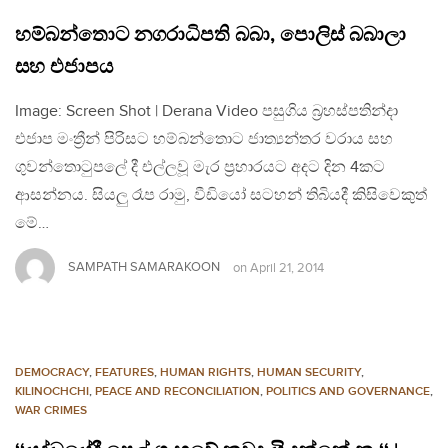
හම්බන්තොට නගරාධිපති බබා, පොලිස් බබාලා
සහ එජාපය
Image: Screen Shot | Derana Video පසුගිය බ්‍රහස්පතින්දා
එජාප මංත්‍රීන් පිරිසට හම්බන්තොට ජාත්‍යන්තර වරාය සහ
ගුවන්තොටුපලේ දී එල්ලවූ මැර ප්‍රහාරයට අදට දින 4කට
ආසන්නය. සියලු රෑප රාමු, වීඩියෝ සටහන් තිබියදී කිසිවෙකුත්
මේ…
SAMPATH SAMARAKOON
on
April 21, 2014
DEMOCRACY
,
FEATURES
,
HUMAN RIGHTS
,
HUMAN SECURITY
,
KILINOCHCHI
,
PEACE AND RECONCILIATION
,
POLITICS AND GOVERNANCE
,
WAR CRIMES