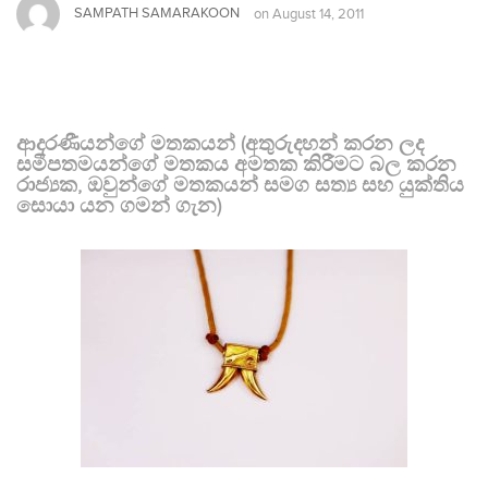
SAMPATH SAMARAKOON
on
August 14, 2011
ආදරණීයන්ගේ මතකයන් (අතුරුදහන් කරන ලද
සමීපතමයන්ගේ මතකය අමතක කිරීමට බල කරන
රාජ්‍යක, ඔවුන්ගේ මතකයන් සමග සත්‍ය සහ යුක්තිය
සොයා යන ගමන් ගැන)