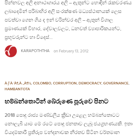
පින්නවල අලි අනාථාගාරය අලි – ඇතුන්ට හොඳින් රැකවරණය
ලබාදෙමින් පරිබාහිර අලි සංරක්ෂණ මධ්‍යස්ථානයක් ලෙස
පවත්වා ගෙන ගිය ද ඉන් වරින්වර අලි – ඇතුන් විශාල
ප්‍රමාණයක් විහාර, දේවාලවලට, ධනවත් ව්‍යාපාරිකයන්ට,
ප්‍රභූවරුන්ට හා විදෙස්…
KARAPOTHTHA
on
February 13, 2012
À·ƑÀ·’À¶‚À·„À¶½
,
COLOMBO
,
CORRUPTION
,
DEMOCRACY
,
GOVERNANCE
,
HAMBANTOTA
හම්බන්තොටින් බේරුණෙ පූරුවෙ පිනට
2018 පොදු රාජ්‍ය මණ්ඩලීය ක්‍රීඩා උළෙල හම්බන්තොටට
නොලැබී යාම මේ රටේ පොදු ජනතාව ලැබූ ජයග්‍රහණයකි. ඉතා
වියදම්කාරී ප්‍රතිරූප වන්දනාවක නිරතව සිටින වර්තමාන