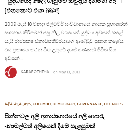
‘‘යුද්ධයේදී ෂෙල් ගැහුවේ කවුදැයි දන්නේ නෑ‘‘ |
[එතකොට එයා බබා!]
2009 මැයි 18 වනදා එල්ටීටීඊ සංවිධානයේ නායක ප්‍රභාකරන්
ඝාතනය කිරීමෙන් පසු නිළ වශයෙන් යුද්ධය අවසන් කළේ
යැයි රාජපක්ෂ ජනාධිපතිවරයාගේ ආණ්ඩුව ප්‍රකාශ කළේය.
එය ප්‍රකාශය කරන විට උතුරේ දහස් ගණනක් ජීවිත සිය
අවසන්…
KARAPOTHTHA
on
May 13, 2013
À·ƑÀ·’À¶‚À·„À¶½
,
COLOMBO
,
DEMOCRACY
,
GOVERNANCE
,
LIFE QUIPS
පින්නවල අලි අනාථාගාරයේ අලි හොරු
-නාමල්ටත් අලියෙක් දීමේ සැළසුමක්