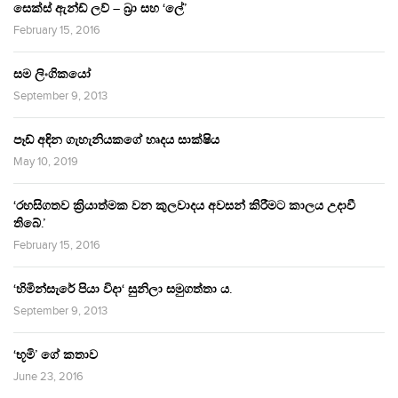
සෙක්ස් ඇන්ඩ් ලව් – බ්‍රා සහ ‘ලේ’
February 15, 2016
සම ලිංගිකයෝ
September 9, 2013
පෑඩ් අඳින ගැහැනියකගේ හෘදය සාක්ෂිය
May 10, 2019
‘රහසිගතව ක්‍රියාත්මක වන කුලවාදය අවසන් කිරීමට කාලය උදාවී
තිබේ.’
February 15, 2016
‘හිමින්සැරේ පියා විදා‘ සුනිලා සමුගත්තා ය.
September 9, 2013
‘භූමි’ ගේ කතාව
June 23, 2016