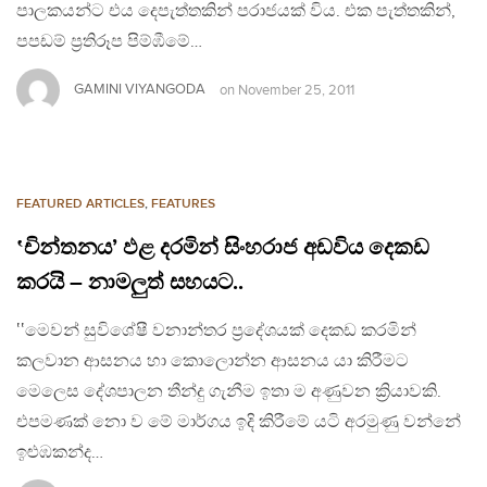
පාලකයන්ට එය දෙපැත්තකින් පරාජයක් විය. එක පැත්තකින්,
පපඩම් ප්‍රතිරූප පිම්ඹීමේ…
GAMINI VIYANGODA
on
November 25, 2011
FEATURED ARTICLES
,
FEATURES
‛චින්තනය’ ඵළ දරමින් සිංහරාජ අඩවිය දෙකඩ
කරයි – නාමලුත් සහයට..
‛‛මෙවන් සුවිශේෂී වනාන්තර ප්‍රදේශයක් දෙකඩ කරමින්
කලවාන ආසනය හා කොලොන්න ආසනය යා කිරීමට
මෙලෙස දේශපාලන තීන්දු ගැනීම ඉතා ම අණුවන ක්‍රියාවකි.
එපමණක් නො ව මේ මාර්ගය ඉදි කිරීමේ යටි අරමුණු වන්නේ
ඉළුඹකන්ද…