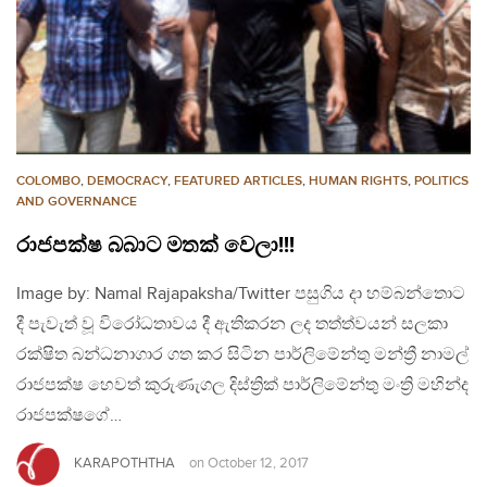
COLOMBO
,
DEMOCRACY
,
FEATURED ARTICLES
,
HUMAN RIGHTS
,
POLITICS
AND GOVERNANCE
රාජපක්ෂ බබාට මතක් වෙලා!!!
Image by: Namal Rajapaksha/Twitter පසුගිය දා හම්බන්තොට
දී පැවැත් වූ විරෝධතාවය දී ඇතිකරන ලද තත්ත්වයන් සලකා
රක්ෂිත බන්ධනාගාර ගත කර සිටින පාර්ලිමේන්තු මන්ත්‍රී නාමල්
රාජපක්ෂ හෙවත් කුරුණැගල දිස්ත්‍රික් පාර්ලිමේන්තු මංත්‍රි මහින්ද
රාජපක්ෂගේ…
KARAPOTHTHA
on
October 12, 2017