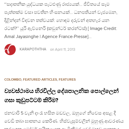
‘‘සදාතනික යුද්ධයක පැටළුණු රාජ්‍යයක්… ජීවිතයේ සෑම
පැත්තක්ම වසා පවතින හිංසනයක්… ධනපතියන් වැජඹෙන,
දිළින්දන් විඳවන තත්වයක්: හොඳම දරුවන් අතහැර යන
රටක්?’’ යූරි ඇව්නෙරි (කවුන්ටර් කරන්ට්ස්) [ Image Credit:
Amal Jayasinghe | Agence France-Presse]…
KARAPOTHTHA
on
April 11, 2013
COLOMBO
,
FEATURED ARTICLES
,
FEATURES
ව්‍යවස්ථාමය හිරවිල්ල දේශපාලනික පොල්ලෙන්
ගසා කුඩුපට්ටම් කිරීම?
ජනවාරි 5 වැනි දා රෑ හසිත මඩවල, ඔහුගේ නිවෙස අසළ දී
වෙඩි තබා ඝාතනය කෙරිණ. හිස්වැසුම්වලින් මුහුණු ආවරණය