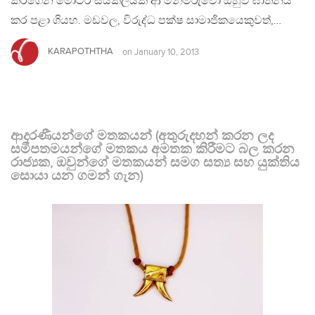
කරගෙන මෝටර් සයිකලයක ආ මිනීමරුවෝ ඔහුව ඝාතනය
කර පළා ගියහ. මඩවල, විරුද්ධ පක්ෂ සාමාජිකයෙකුවත්,…
KARAPOTHTHA
on
January 10, 2013
ආදරණීයන්ගේ මතකයන් (අතුරුදහන් කරන ලද
සමීපතමයන්ගේ මතකය අමතක කිරීමට බල කරන
රාජ්‍යක, ඔවුන්ගේ මතකයන් සමග සත්‍ය සහ යුක්තිය
සොයා යන ගමන් ගැන)