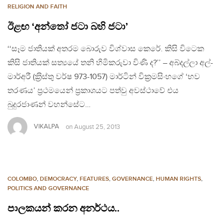
RELIGION AND FAITH
ඊළඟ ‘අන්තෝ ජටා බහි ජටා’
‘‘සෑම ජාතියක් අතරම බොරුව විශ්වාස කෙරේ. කිසි විටෙක
කිසි ජාතියක් සත්‍යයේ තනි හිමිකරුවා විණි ද?’’ – අබ්දල්ලා අල්-
මාර්අරී (ක‍්‍රිස්තු වර්ෂ 973-1057) මාර්ටින් වික‍්‍රමසිංහගේ ‘භව
තරණය’ ප‍්‍රථමයෙන් ප‍්‍රකාශයට පත්වු අවස්ථාවේ එය
බුදුරජාණන් වහන්සේට…
VIKALPA
on
August 25, 2013
COLOMBO
,
DEMOCRACY
,
FEATURES
,
GOVERNANCE
,
HUMAN RIGHTS
,
POLITICS AND GOVERNANCE
පාලකයන් කරන අනර්ථය..