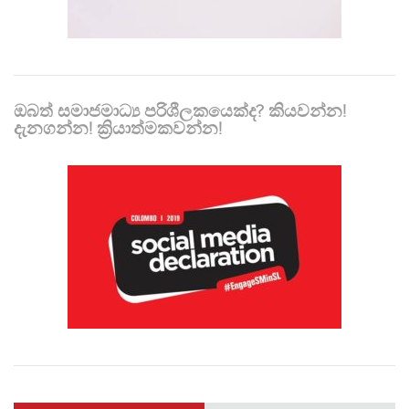
ඔබත් සමාජමාධ්‍ය පරිශීලකයෙක්ද? කියවන්න!
දැනගන්න! ක්‍රියාත්මකවන්න!