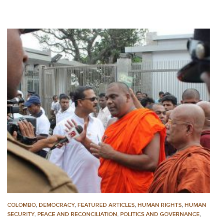
COLOMBO
,
DEMOCRACY
,
FEATURED ARTICLES
,
HUMAN RIGHTS
,
HUMAN
SECURITY
,
PEACE AND RECONCILIATION
,
POLITICS AND GOVERNANCE
,