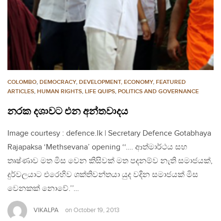
COLOMBO
,
DEMOCRACY
,
DEVELOPMENT, ECONOMY
,
FEATURED
ARTICLES
,
HUMAN RIGHTS
,
LIFE QUIPS
,
POLITICS AND GOVERNANCE
නරක දශාවට එන අන්තවාදය
Image courtesy : defence.lk | Secretary Defence Gotabhaya
Rajapaksa ‘Methsevana’ opening ‘‘…. ආත්මාර්ථය සහ
තෘෂ්ණාව මත මිස වෙන කිසිවක් මත පදනම්ව නැති සමාජයක්,
දුර්වලයාට එරෙහිව ශක්තිවන්තයා යුද වදින සමාජයක් මිස
වෙනකක් නොවේ.’’…
VIKALPA
on
October 19, 2013