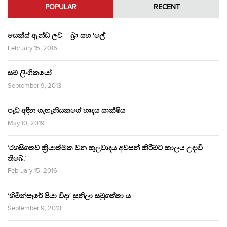
POPULAR
RECENT
සෙක්ස් ඇන්ඩ් ලව් – බ්‍රා සහ ‘ලේ’
February 15, 2016
සම ලිංගිකයෝ
September 9, 2013
පෑඩ් අඳින ගැහැනියකගේ හෘදය සාක්ෂිය
May 10, 2019
‘රහසිගතව ක්‍රියාත්මක වන කුලවාදය අවසන් කිරීමට කාලය උදාවී
තිබේ.’
February 15, 2016
‘හිමින්සැරේ පියා විදා‘ සුනිලා සමුගත්තා ය.
September 9, 2013