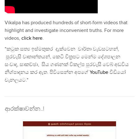
Vikalpa has produced hundreds of short-form videos that
highlight and investigate inconvenient truths. For more
videos,
click here
.
"කටුක සත්‍ය ඉස්මතුකර දැක්වෙන වාර්තා වැඩසටහන්,
පුරවැසි වෘතාන්තයන්, කෙටි චිත්‍රපට මෙන්ම දේශපාලන
සංවාද, සාකච්ඡා, සිය ගණනක් විකල්ප පුරවැසි වෙබ් අඩවිය
නිශ්පාදනය කර ඇත. පිවිසෙන්න අපගේ
YouTube
වීඩියෝ
චැනලයට."
ආරක්ෂාවන්න..!