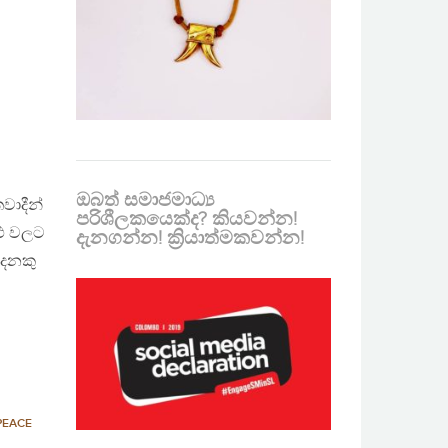
ඔබත් සමාජමාධ්‍ය
තවාදීන්
පරිශීලකයෙක්ද? කියවන්න!
 රථ වලට
දැනගන්න! ක්‍රියාත්මකවන්න!
දෙනකු
PEACE