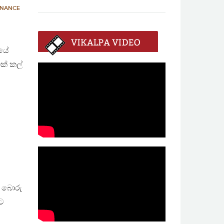
RNANCE
ගයේ
ක් කල්
් බොරු
ට