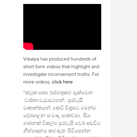
Vikalpa has produced hundreds of
short-form videos that highlight and
investigate inconvenient truths. For
more videos,
click here
.
"කටුක සත්‍ය ඉස්මතුකර දැක්වෙන
වාර්තා වැඩසටහන්, පුරවැසි
වෘතාන්තයන්, කෙටි චිත්‍රපට මෙන්ම
දේශපාලන සංවාද, සාකච්ඡා, සිය
ගණනක් විකල්ප පුරවැසි වෙබ් අඩවිය
නිශ්පාදනය කර ඇත. පිවිසෙන්න