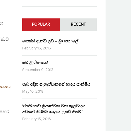
ිය
POPULAR
RECENT
ජාවට
සෙක්ස් ඇන්ඩ් ලව් – බ්‍රා සහ ‘ලේ’
February 15, 2016
සම ලිංගිකයෝ
September 9, 2013
පෑඩ් අඳින ගැහැනියකගේ හෘදය සාක්ෂිය
RNANCE
May 10, 2019
‘රහසිගතව ක්‍රියාත්මක වන කුලවාදය
ා පහර
අවසන් කිරීමට කාලය උදාවී තිබේ.’
February 15, 2016