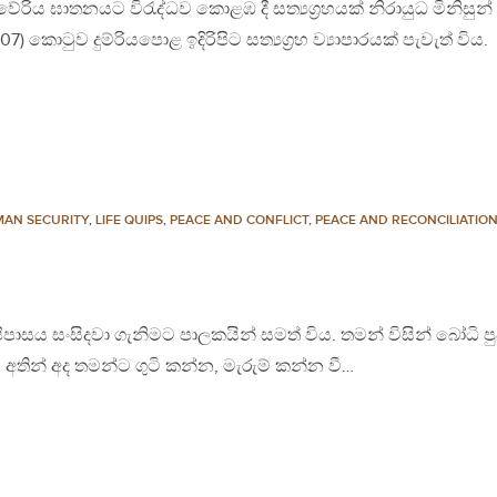
ේරිය ඝාතනයට විරැද්ධව කොළඹ දී සත්‍යග්‍රහයක් නිරායුධ මිනිසුන්
07) කොටුව දුම්රියපොළ ඉදිරිපිට සත්‍යග්‍රහ ව්‍යාපාරයක් පැවැත් විය.
AN SECURITY
,
LIFE QUIPS
,
PEACE AND CONFLICT
,
PEACE AND RECONCILIATIO
ාසය සංසිදවා ගැනිමට පාලකයින් සමත් විය. තමන් විසින් බෝධි පු
 අතින් අද තමන්ට ගුටි කන්න, මැරුම් කන්න වී…