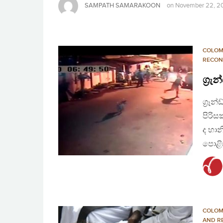
SAMPATH SAMARAKOON
on
November 22, 2
COLO
RECON
ග්‍ර
ග්‍රෑ
පිරිස
ද හාන
පොළි
COLO
AND R