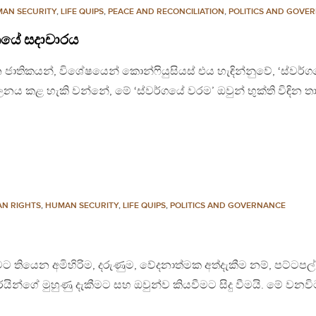
AN SECURITY
,
LIFE QUIPS
,
PEACE AND RECONCILIATION
,
POLITICS AND GOVE
නයේ සදාචාරය
 චීන ජාතිකයන්, විශේෂයෙන් කොන්ෆියුසියස් එය හැඳින්නුවේ, ‘ස්වර්
ය කළ හැකි වන්නේ, මේ ‘ස්වර්ගයේ වරම’ ඔවුන් භුක්ති විඳින තා
N RIGHTS
,
HUMAN SECURITY
,
LIFE QUIPS
,
POLITICS AND GOVERNANCE
කීමට තියෙන අමිහිරිම, දරුණුම, වේදනාත්මක අත්දැකීම නම්, පට්ටපල
න්ගේ මුහුණු දැකීමට සහ ඔවුන්ව කියවීමට සිදු වීමයි. මේ වනවි