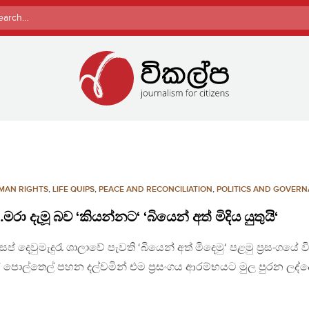
rch
MAN RIGHTS
,
LIFE QUIPS
,
PEACE AND RECONCILIATION
,
POLITICS AND GOVER
 දැමූ බව ‘කියන්නට‘ ‘බියෙන් අත් මිදිය යුතුයි‘
ෙවුමැදුරැ ශාලාවේ පැවති ‘බියෙන් අත් මිදෙමු‘ පළමු ප්‍රසංගයේ 
ේ පොල්තෙල් පහන දල්වමින් එම ප්‍රසංගය ආරම්භයට මුල පුරන ලද්ද