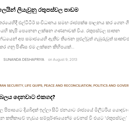
ලෙයින් ලියැවුනු රතුපස්වල පාඩම
කරයෙහිදී එල්ටීටීඊ සංවිධානය සමඟ රාජපක්ෂ පාලනය කර ගෙන ග
ධයෙහි කැපි පෙනෙන ලක්ෂන ගණනාවක් විය. රතුපස්වල ඝාතන
්ධයෙන් අප සමාජයෙහි ඇතිව තිබෙන පුළුල්වූත් ගැඹුරුවුත් සාකච්
 කර ගනු පිණිස එම ලක්ෂන කිහිපයක්…
SUNANDA DESHAPRIYA
on
August 9, 2013
AN SECURITY
,
LIFE QUIPS
,
PEACE AND RECONCILIATION
,
POLITICS AND GOVE
ුරට බලය දෙනවාට එකගද?
ල පිපාසයට දියබිදක් ඉල්ලා සිටි ජනයාට රාජ්‍යයේ මිලිටරිය යොදව
පාලන කතිකාවේ හැඩය සම්පූර්ණයෙන්ම වෙනස් වී එයට ‘රතුපස්වල’