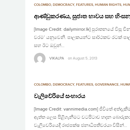
COLOMBO
,
DEMOCRACY
,
FEATURES
,
HUMAN RIGHTS
,
HUM
ආණ්ඩුකරණය, සුජාත භාවය සහ හිංස
[Image Credit: dailymirror.lk] පුරාතනයේ විසූ
වරම’ යනුවෙනි. පාලකයන්ට සාර්ථකව රටක් පාලන
සහ ඊට ඔවුන්…
VIKALPA
on
August 5, 2013
COLOMBO
,
DEMOCRACY
,
FEATURES
,
GOVERNANCE
,
HUMA
වැලිවේරියේ සංහාරය
[Image Credit: vannimedia.com] ජීවිතේ අත්දැ
ඇත්ත ලෙස පිළිගැනීමට වටපිටාව හදන බොරුකරයි
වැලිවෙරියෙදී රාජපක්ෂ ජනාධිපතිවරයා විසින්…