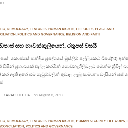
013
MBO
,
DEMOCRACY
,
FEATURES
,
HUMAN RIGHTS
,
LIFE QUIPS
,
PEACE AND
CILIATION
,
POLITICS AND GOVERNANCE
,
RELIGION AND FAITH
ැන්ඩ්පාස් සහ නාවක්කුලියෙන්, රතුපස් වසයි
න්ඩ්පාස්, කොස්ගස් හන්දිය ප්‍රදේශයේ මුස්ලිම් පල්ලියකට ඊයේ(10) අන්
ක් විසින් ප්‍රහාරයක් එල්ල කරමින් ගොඩනැගිලිවලට මෙන්ම ත්‍රීවිල්
ි කර ඇති අතර එම ගැටුම්වලින් තුවාල ලැබූ සාමාන්‍ය වැසියන් පස් 
ස්…
KARAPOTHTHA
on
August 11, 2013
MBO
,
DEMOCRACY
,
FEATURES
,
HUMAN RIGHTS
,
HUMAN SECURITY
,
LIFE QUIPS
,
ECONCILIATION
,
POLITICS AND GOVERNANCE