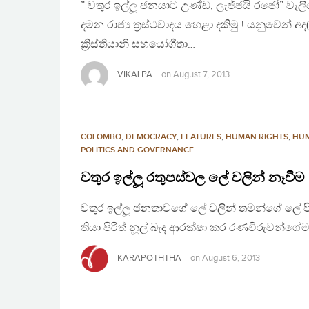
” වතුර ඉල්ලූ ජනයාට උණ්ඩ, ලැජ්ජයි රජෝ” වැලිව
දමන රාජ්‍ය ත්‍රස්ථවාදය හෙළා දකිමු.! යනුවෙන් අද(
ක්‍රිස්තියානි සහයෝගීතා…
VIKALPA
on
August 7, 2013
COLOMBO
,
DEMOCRACY
,
FEATURES
,
HUMAN RIGHTS
,
HUM
POLITICS AND GOVERNANCE
වතුර ඉල්ලූ රතුපස්වල ලේ වලින් නෑවීම
වතුර ඉල්ලූ ජනතාවගේ ලේ වලින් තමන්ගේ ලේ පිප
තියා පිරිත් නූල් බැද ආරක්ෂා කර රණවිරුවන්ගේම
KARAPOTHTHA
on
August 6, 2013