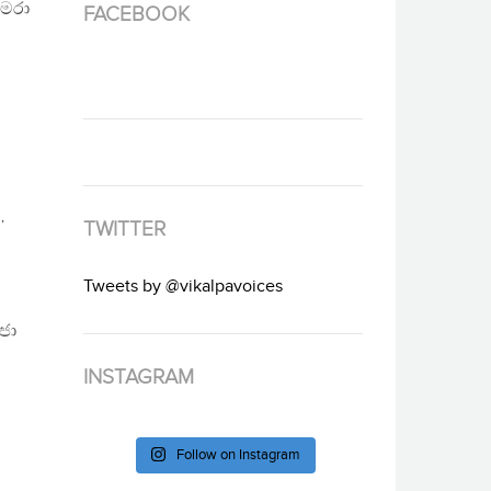
 මරා
FACEBOOK
N
,
TWITTER
Tweets by @vikalpavoices
ජා
INSTAGRAM
Follow on Instagram