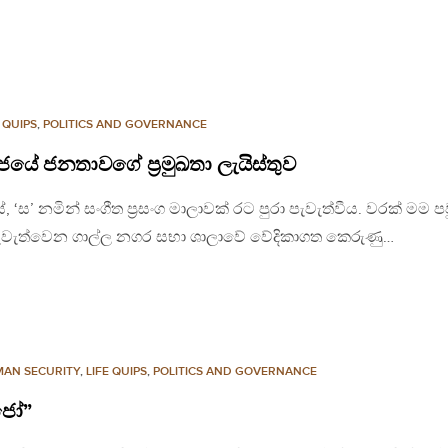
E QUIPS
,
POLITICS AND GOVERNANCE
යේ ජනතාවගේ ප‍්‍රමුඛතා ලැයිස්තුව
, ‘ස’ නමින් සංගීත ප‍්‍රසංග මාලාවක් රට පුරා පැවැත්වීය. වරක් මම 
 පැවැත්වෙන ගාල්ල නගර සභා ශාලාවේ වේදිකාගත කෙරුණු…
AN SECURITY
,
LIFE QUIPS
,
POLITICS AND GOVERNANCE
රජෝ”