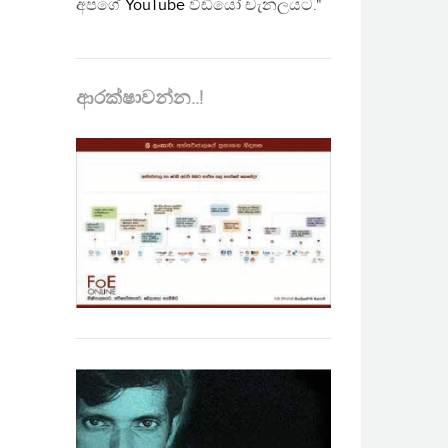
අපගේ
YouTube
වීඩියෝ චැනලයට."
ආරක්ෂාවන්න..!