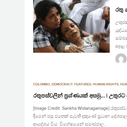
රතු 
උතුර
යුද්
සම්බන
අදාළ
COLOMBO
,
DEMOCRACY
,
FEATURES
,
HUMAN RIGHTS
,
HUM
රතුපස්වලින් ප්‍රශ්ණයක් අසමු… | උත
[Image Credit: Sankha Widanagamage] රතුපස්ව
දීමෙන් පසු එතෙක් පැවති දකුණේ ප්‍රධාන දේශ
ආදේශය විය. විශේෂයෙන් සමාජජාල…