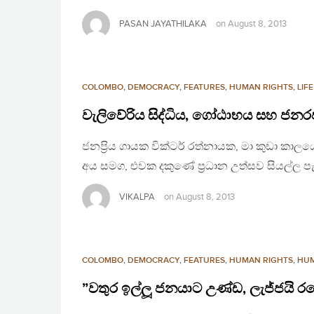
PASAN JAYATHILAKA
on
August 8, 2013
COLOMBO
,
DEMOCRACY
,
FEATURES
,
HUMAN RIGHTS
,
LIF
වැලිවේරිය සිද්ධිය, ගෝඨාභය සහ ජනරජ
ජනප‍්‍රිය ගායක වික්ටර් රත්නායක, මා කුඩා කාලයේ
අය සමග, එවක දකුණේ ප‍්‍රධාන උත්සව සියල්ල
VIKALPA
on
August 8, 2013
COLOMBO
,
DEMOCRACY
,
FEATURES
,
HUMAN RIGHTS
,
HUM
”වතුර ඉල්ලූ ජනයාට උණ්ඩ, ලැජ්ජයි 