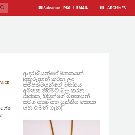
Subscribe:
RSS
|
EMAIL
ARCHIVES
ආදරණීයන්ගේ මතකයන්
(අතුරුදහන් කරන ලද
NANCE
සමීපතමයන්ගේ මතකය
අමතක කිරීමට බල කරන
රාජ්‍යක, ඔවුන්ගේ මතකයන්
සමග සත්‍ය සහ යුක්තිය සොයා
යන ගමන් ගැන)
විශේෂ
ේ