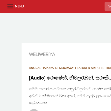
S
Sea
MENU
k
for:
i
p
t
o
m
a
i
WELIWERIYA
n
c
ANURADHAPURA
,
DEMOCRACY
,
FEATURED ARTICLES
,
HU
o
n
[Audio] රොෂේන්, නිමලරෑබන්, තරාකි…මරා
t
මෙම ඡායාරෑප සටහන අනුරැධපුරයේ, ශාන්ත ජෝසප් ද
e
n
අවස්ථා කිහිපයක් වන අතර, මෙම පළමු ප්‍රසංගය
t
කටුනායක…