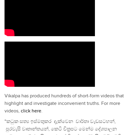
Vikalpa has produced hundreds of short-form videos that
highlight and investigate inconvenient truths. For more
videos,
click here
.
"කටුක සත්‍ය ඉස්මතුකර දැක්වෙන වාර්තා වැඩසටහන්,
පුරවැසි වෘතාන්තයන්, කෙටි චිත්‍රපට මෙන්ම දේශපාලන