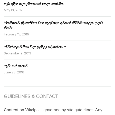
පෑඩ් අඳින ගැහැනියකගේ හෘදය සාක්ෂිය
May 10, 2019
‘රහසිගතව ක්‍රියාත්මක වන කුලවාදය අවසන් කිරීමට කාලය උදාවී
තිබේ.’
February 15, 2016
‘හිමින්සැරේ පියා විදා‘ සුනිලා සමුගත්තා ය.
September 9, 2013
‘භූමි’ ගේ කතාව
June 23, 2016
GUIDELINES & CONTACT
Content on Vikalpa is governed by site guidelines. Any