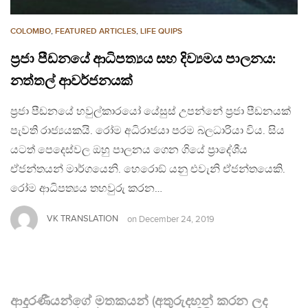
COLOMBO
,
FEATURED ARTICLES
,
LIFE QUIPS
ප‍්‍රජා පීඩනයේ ආධිපත්‍යය සහ දිව්‍යමය පාලනය:
නත්තල් ආවර්ජනයක්
ප‍්‍රජා පීඩනයේ හවුල්කාරයෝ යේසුස් උපන්නේ ප‍්‍රජා පීඩනයක්
පැවති රාජ්‍යයකයි. රෝම අධිරාජයා පරම බලධාරියා විය. සිය
යටත් පෙදෙස්වල ඔහු පාලනය ගෙන ගියේ ප‍්‍රාදේශීය
ඒජන්තයන් මාර්ගයෙනි. හෙරොඞ් යනු එවැනි ඒජන්තයෙකි.
රෝම ආධිපත්‍යය තහවුරු කරන…
VK TRANSLATION
on
December 24, 2019
ආදරණීයන්ගේ මතකයන් (අතුරුදහන් කරන ලද