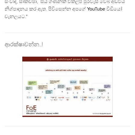
සංවාද, සාකච්ඡා, සිය ගණනක් විකල්ප පුරවැසි වෙබ් අඩවිය
නිශ්පාදනය කර ඇත. පිවිසෙන්න අපගේ
YouTube
වීඩියෝ
චැනලයට."
ආරක්ෂාවන්න..!