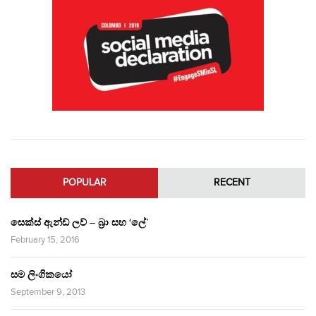
POPULAR
RECENT
සෙක්ස් ඇන්ඩ් ලව් – බ්‍රා සහ ‘ලේ’
February 15, 2016
සම ලිංගිකයෝ
September 9, 2013