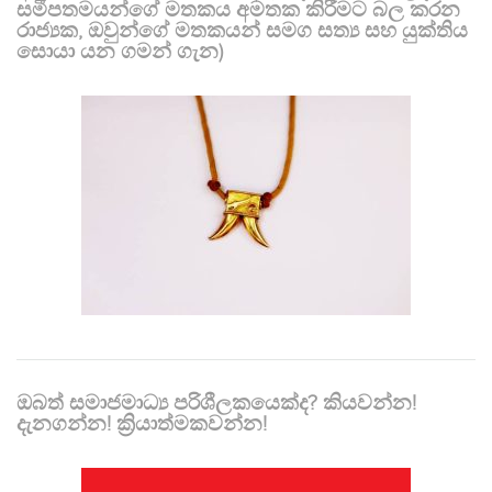
සමීපතමයන්ගේ මතකය අමතක කිරීමට බල කරන
රාජ්‍යක, ඔවුන්ගේ මතකයන් සමග සත්‍ය සහ යුක්තිය
සොයා යන ගමන් ගැන)
ඔබත් සමාජමාධ්‍ය පරිශීලකයෙක්ද? කියවන්න!
දැනගන්න! ක්‍රියාත්මකවන්න!