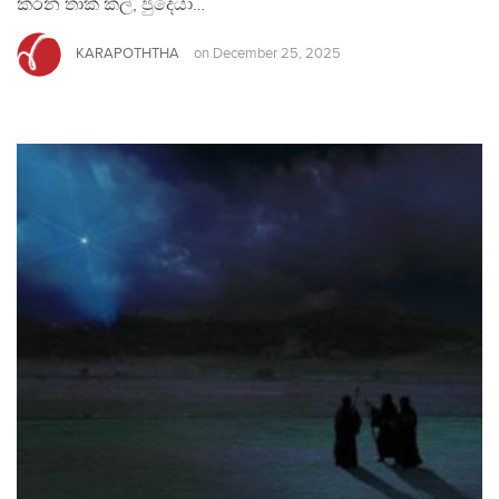
කරන තාක් කල්, ජුදෙයා…
KARAPOTHTHA
on
December 25, 2025