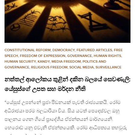
CONSTITUTIONAL REFORM
,
DEMOCRACY
,
FEATURED ARTICLES
,
FREE
SPEECH
,
FREEDOM OF EXPRESSION
,
GOVERNANCE
,
HUMAN RIGHTS
,
HUMAN SECURITY
,
KANDY
,
MEDIA FREEDOM
,
POLITICS AND
GOVERNANCE
,
RELIGIOUS FREEDOM
,
SOCIAL MEDIA
,
SURVEILLANCE
නත්තල් ආලෝකය තුළින් දකින බලයේ සෙවණැලි:
යේසුස්ගේ උපත සහ මර්දන නීති
“යේසුස් උපන්නේ ප්‍රජා පීඩනයක් පැවති රාජ්‍යයකයි. රෝම
අධිරාජයා පරම බලධාරියා විය. සිය යටත් පෙදෙස්වල ඔහු
පාලනය ගෙන ගියේ ප්‍රාදේශීය ඒජන්තයන් මාර්ගයෙනි.
හෙරොඞ් යනු එවැනි ඒජන්තයෙකි. රෝම ආධිපත්‍යය තහවුරු