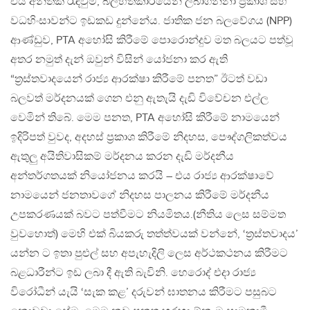
එය අනීතික රැඳවුම්, බලහත්කාරයෙන් ලබාගන්නා ප්‍රකාශ සහ
වධහිංසාවන්ට ඉඩකඩ දුන්නේය. ජාතික ජන බලවේගය (NPP)
ආණ්ඩුව, PTA අහෝසි කිරීමේ පොරොන්දුව මත බලයට පත්වූ
අතර නමුත් දැන් ඔවුන් විසින් යෝජනා කර ඇති
“ත්‍රස්තවාදයෙන් රාජ්‍ය ආරක්ෂා කිරීමේ පනත” ඊටත් වඩා
බලවත් මර්දනයක් ගෙන එනු ඇතැයි දැඩි විවේචන එල්ල
වෙමින් තිබේ. මෙම පනත, PTA අහෝසි කිරීමේ නාමයෙන්
ඉදිරිපත් වුවද, අදහස් ප්‍රකාශ කිරීමේ නිදහස, පෞද්ගලිකත්වය
ඇතුලු අයිතිවාසිකම් මර්දනය කරන දැඩි මර්දනීය
අන්තර්ගතයක් නියෝජනය කරයි – එය රාජ්‍ය ආරක්ෂාවේ
නාමයෙන් ජනතාවගේ නිදහස පාලනය කිරීමේ මර්දනීය
උපකරණයක් බවට පත්වීමට නියමිතය.(නීතිය ලෙස සම්මත
වුවහොත්) මෙහි එක් බියකරු තත්ත්වයක් වන්නේ, ‘ත්‍රස්තවාදය’
යන්න ට ඉතා පුළුල් සහ අපැහැදිලි ලෙස අර්ථකථනය කිරීමට
බළධාරීන්ට ඉඩ ලබා දී ඇති බැවිනි. හෙරොද් එදා රාජ්‍ය
විරෝධීන් යැයි ‘සැක කළ’ දරුවන් ඝාතනය කිරීමට පසුබට