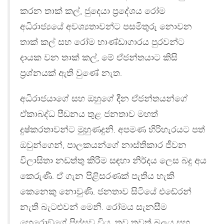
කරන තාක් කල්, ජුදෙයා ප්‍රදේශය රෝම
අධිරාජ්‍යයේ අවශ්‍යතාවන්ට පසමිතුරු නොවන
තාක් කල් සහ රෝම භාණ්ඩාගාරය පුරවන්ට
දායක වන තාක් කල්, මේ ඒජන්තයාට කිසි
ප්‍රශ්නයක් ඇති වුණේ නැත.
අධිරාජයාගේ සහ ඔහුගේ දීන ඒජන්තයන්ගේ
ඒකාබද්ධ පීඩනය තුළ ජනතාව මහත්
දුෂ්කරතාවන්ට මුහුණදුනි. අපමණ හිරිහැරයට පත්
ඔවුන්ගෙන්, පාලකයන්ගේ නාස්තිකාර ජීවන
විලාසිතා නඩත්තු කිරීම සඳහා නිර්දය ලෙස බදු අය
කෙරුණි. ඒ ගැන පිළිසරණක් පැතිය හැකි
කෙනෙකු නොවුණි. ජනතාව සිටියේ එඬේරන්
නැති බැටළුවන් මෙනි. රෝමය සැනසීම
හෙරොඞ්ගේ පිස්සුව විය. තව තවත් බලය සහ