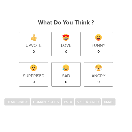
What Do You Think ?
UPVOTE
LOVE
FUNNY
0
0
0
SURPRISED
SAD
ANGRY
0
0
0
DEMOCRACY
HUMAN RIGHTS
PSTA
VKFEATURED
XMAS