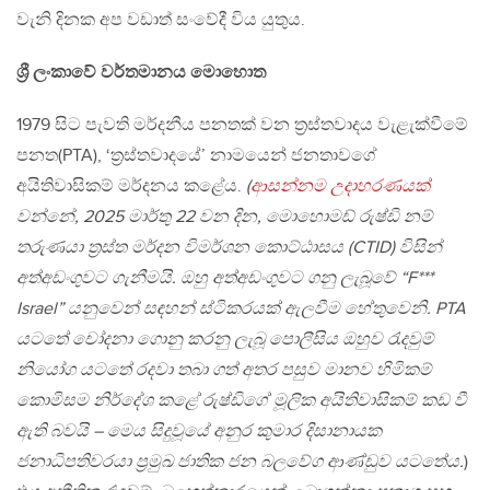
වැනි දිනක අප වඩාත් සංවේදී විය යුතුය.
ශ්‍රී ලංකාවේ වර්තමානය මොහොත
1979 සිට පැවති මර්දනීය පනතක් වන ත්‍රස්තවාදය වැළැක්වීමේ
පනත(PTA), ‘ත්‍රස්තවාදයේ’ නාමයෙන් ජනතාවගේ
අයිතිවාසිකම් මර්දනය කළේය.
(
ආසන්නම උදාහරණයක්
වන්නේ, 2025 මාර්තු 22 වන දින, මොහොමඩ් රුෂ්ඩි නම්
තරුණයා ත්‍රස්ත මර්දන විමර්ශන කොට්ඨාසය (CTID) විසින්
අත්අඩංගුවට ගැනීමයි. ඔහු අත්අඩංගුවට ගනු ලැබූවේ “F***
Israel” යනුවෙන් සඳහන් ස්ටිකරයක් ඇලවීම හේතුවෙනි. PTA
යටතේ චෝදනා ගොනු කරනු ලැබූ පොලීසිය ඔහුව රැදවුම්
නියෝග යටතේ රදවා තබා ගත් අතර පසුව මානව හිමිකම්
කොමිසම නිර්දේශ කළේ රුෂ්ඩිගේ මූලික අයිතිවාසිකම් කඩ වී
ඇති බවයි – මෙය සිදුවූයේ අනුර කුමාර දිසානායක
ජනාධිපතිවරයා ප්‍රමුඛ ජාතික ජන බලවේග ආණ්ඩුව යටතේය.
)