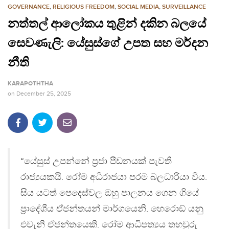
GOVERNANCE
,
RELIGIOUS FREEDOM
,
SOCIAL MEDIA
,
SURVEILLANCE
නත්තල් ආලෝකය තුළින් දකින බලයේ
සෙවණැලි: යේසුස්ගේ උපත සහ මර්දන
නීති
KARAPOTHTHA
on
December 25, 2025
“යේසුස් උපන්නේ ප්‍රජා පීඩනයක් පැවති
රාජ්‍යයකයි. රෝම අධිරාජයා පරම බලධාරියා විය.
සිය යටත් පෙදෙස්වල ඔහු පාලනය ගෙන ගියේ
ප්‍රාදේශීය ඒජන්තයන් මාර්ගයෙනි. හෙරොඞ් යනු
එවැනි ඒජන්තයෙකි. රෝම ආධිපත්‍යය තහවුරු