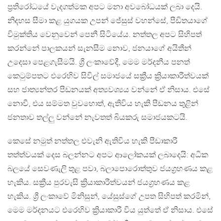
ප්‍රතිරෝධයේ වැදගත්මක අපට මනා අවබෝධයක් ලබා දෙයි.
නිදහස සීමා කළ යුගයක උපන් ජේසුස් වහන්සේ, පීඩිතයාගේ
විමුක්තිය වෙනුවෙන් පෙනී සිටියේය. නත්තල අපට සිහිපත්
කරන්නේ පාලකයන් සැනසීම නොව, ජනයාගේ අයිතීන්
උදෙසා පෙළගැසීමයි. ශ්‍රී ලංකාවේදී, මෙම මර්දනීය පනත්
කෙටුම්පතට එරෙහිව සිවිල් සමාජයේ සක්‍රීය ක්‍රියාකාරීත්වයක්
සහ ජාත්‍යන්තර පීඩනයක් අත්‍යවශ්‍යය වන්නේ ඒ නිසාය. එසේ
නොවී, එය සම්මත වුවහොත්, ඇතිවිය හැකි පීඩනය තුළින්
ජනතාව තල්ලු වන්නේ නැවතත් බියකරු සමාජයකටයි.
කෙසේ නමුත් නත්තල එවැනි ඇතිවිය හැකි පීඩාකාරී
තත්ත්වයක් දෙස බලන්නට අපට ආලෝකයක් ලබාදෙයි: අධික
බලයේ සෙවණැලි තුළ පවා, බලාපොරොත්තුව ජයග්‍රහණය කළ
හැකිය. සක්‍රීය පුරවැසි ක්‍රියාකාරීත්වයන් ජයග්‍රහණය කළ
හැකිය. ශ්‍රී ලංකාවේ මිනිසුන්, යේසුස්ගේ උපත සිහිපත් කරමින්,
මෙම මර්දනයට එරෙහිව ක්‍රියාකාරී විය යුත්තේ ඒ නිසාය. එසේ