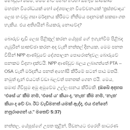
නොවූවා සේම, මෙම නව පනත හරහා ඕනෑම සාමකාමී
මහජන විරෝධයක් හෝ දේශපාලන විවේචනයක් ‘ත්‍රස්තවාදය’
ලෙස හංවඩු ගසා මර්දනය කිරීමට නීතිමය පදනමක් සකසා ගත
හැකිය. එය අතිශයින් බියකරු නොවේද?
බොරුව දැඩි ලෙස පිළිකුල් කරන යේසුස් ගේ ඉගැන්වීම් පිළිබද
ගැඹුරින් සාකච්ඡා කරන අද වැනි නත්තල් දිනයක, මෙම පනත
විසින් NPP ආණ්ඩුවේ දේශපාලන පොරොන්දුවල බොරුවේ
ඝනකම විදහා දක්වයි. NPP ආණ්ඩුව බලය ලබාගත්තේ PTA –
OSA වැනි මර්දනීය පනත් අහෝසි කිරීමේ සටන් පාඨ මතයි.
නමුත් දැන් එයටත් වඩා බලවත් පනතක් ගෙන එයි. මෙය,
සමාජ ගිවිසුම අමු අමුවේම උල්ලංඝනය කිරිමකි.
(ඔබේ අදහස
‘එසේ ය’ කීම නම්, ‘එසේ ය’ කියා ද, ‘නැත’ කීම නම්, ‘නැත’
කියා ද වේ වා. ඊට වැඩිමනත් යමක් ඇද්ද, එය එන්නේ
නපුරාගෙන් ය.” මතෙව් 5:37)
නත්තල, යේසුස්ගේ උපත තුළින්, පීඩනයට එරෙහි සාධරණ