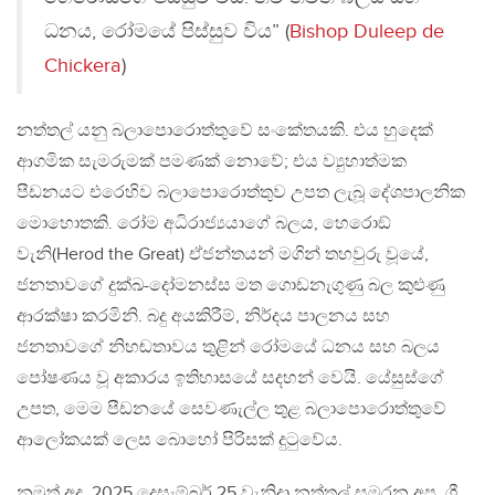
ධනය, රෝමයේ පිස්සුව විය” (
Bishop Duleep de
Chickera
)
නත්තල් යනු බලාපොරොත්තුවේ සංකේතයකි. එය හුදෙක්
ආගමික සැමරුමක් පමණක් නොවේ; එය ව්‍යුහාත්මක
පීඩනයට එරෙහිව බලාපොරොත්තුව උපත ලැබූ දේශපාලනික
මොහොතකි. රෝම අධිරාජ්‍යයාගේ බලය, හෙරොඞ්
වැනි(Herod the Great) ඒජන්තයන් මගින් තහවුරු වූයේ,
ජනතාවගේ දුක්ඛ-දෝමනස්ස මත ගොඩනැගුණු බල කුළුණු
ආරක්ෂා කරමිනි. බදු අයකිරීම්, නිර්දය පාලනය සහ
ජනතාවගේ නිහඬතාවය තුළින් රෝමයේ ධනය සහ බලය
පෝෂණය වූ අකාරය ඉතිහාසයේ සදහන් වෙයි. යේසුස්ගේ
උපත, මෙම පීඩනයේ සෙවණැල්ල තුළ බලාපොරොත්තුවේ
ආලෝකයක් ලෙස බොහෝ පිරිසක් දුටුවේය.
නමුත් අද, 2025 දෙසැම්බර් 25 වැනිදා නත්තල් සමරන අප, ශ්‍රී