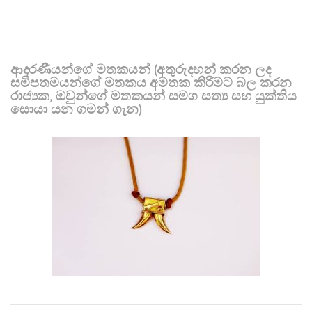
ආදරණීයන්ගේ මතකයන් (අතුරුදහන් කරන ලද
සමීපතමයන්ගේ මතකය අමතක කිරීමට බල කරන
රාජ්‍යක, ඔවුන්ගේ මතකයන් සමග සත්‍ය සහ යුක්තිය
සොයා යන ගමන් ගැන)