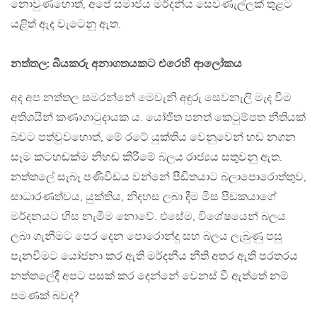
නොවුණහොත්, අපේ සමාජය මර්දනීය සෙවණැල්ලක් තුළට
යළිත් ඇද වැටෙනු ඇත.
නත්තල: බියකරු අනාගතයකට එරෙහි ආලෝකය
අද අප නත්තල සමරන්නේ මෙවැනි අඳුරු සෙවනැලි මැද වීම
අතිශයින් කණාගාටුදායක ය. යෝජිත පනත් කෙටුම්පත නීතියක්
බවට පත්වුවහොත්, මේ රටේ යුක්තිය වෙනුවෙන් හඬ නගන
සෑම කටහඬක්ම නිහඬ කිරීමේ බලය රාජ්‍යය සතුවනු ඇත.
නත්තලේ සැබෑ පණිවිඩය වන්නේ පීඩිතයාට බලාපොරොත්තුව,
සාධාරණත්වය, යුක්තිය, නිදහස ලබා දීම මිස පීඩකයාගේ
මර්දනයට හිස නැමීම නොවේ. එසේම, විශේෂයෙන් බලය
ලබා ගැනීමට පෙර දෙන පොරොන්දු සහ බලය ලැබුණු පසු
පැනවීමට යෝජනා කර ඇති මර්දනීය නීති අතර ඇති පරතරය
නත්තලේදී අපට පසක් කර දෙන්නේ වෙනස් වී ඇත්තේ නම්
පමණක් බවද?