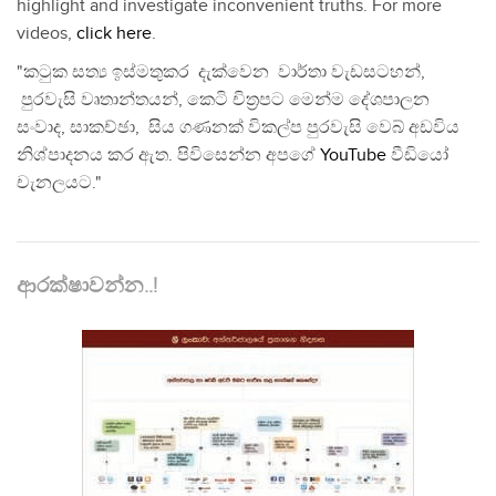
highlight and investigate inconvenient truths. For more
videos,
click here
.
"කටුක සත්‍ය ඉස්මතුකර දැක්වෙන වාර්තා වැඩසටහන්,
පුරවැසි වෘතාන්තයන්, කෙටි චිත්‍රපට මෙන්ම දේශපාලන
සංවාද, සාකච්ඡා, සිය ගණනක් විකල්ප පුරවැසි වෙබ් අඩවිය
නිශ්පාදනය කර ඇත. පිවිසෙන්න අපගේ
YouTube
වීඩියෝ
චැනලයට."
ආරක්ෂාවන්න..!