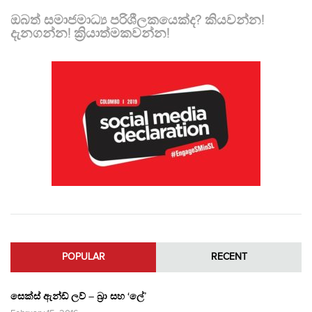
ඔබත් සමාජමාධ්‍ය පරිශීලකයෙක්ද? කියවන්න!
දැනගන්න! ක්‍රියාත්මකවන්න!
POPULAR
RECENT
සෙක්ස් ඇන්ඩ් ලව් – බ්‍රා සහ ‘ලේ’