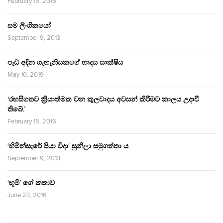
February 15, 2016
සම ලිංගිකයෝ
September 9, 2013
පෑඩ් අඳින ගැහැනියකගේ හෘදය සාක්ෂිය
May 10, 2019
‘රහසිගතව ක්‍රියාත්මක වන කුලවාදය අවසන් කිරීමට කාලය උදාවී
තිබේ.’
February 15, 2016
‘හිමින්සැරේ පියා විදා‘ සුනිලා සමුගත්තා ය.
September 9, 2013
‘භූමි’ ගේ කතාව
June 23, 2016