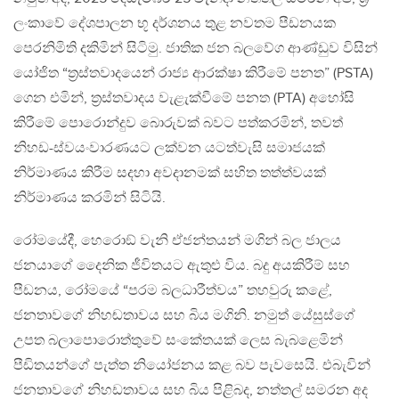
ලංකාවේ දේශපාලන භූ දර්ශනය තුළ නවතම පීඩනයක
පෙරනිමිති දකිමින් සිටිමු. ජාතික ජන බලවේග ආණ්ඩුව විසින්
යෝජිත “ත්‍රස්තවාදයෙන් රාජ්‍ය ආරක්ෂා කිරීමේ පනත” (PSTA)
ගෙන එමින්, ත්‍රස්තවාදය වැළැක්වීමේ පනත (PTA) අහෝසි
කිරීමේ පොරොන්දුව බොරුවක් බවට පත්කරමින්, තවත්
නිහඩ-ස්වයංවාරණයට ලක්වන යටත්වැසි සමාජයක්
නිර්මාණය කිරීම සදහා අවදානමක් සහිත තත්ත්වයක්
නිර්මාණය කරමින් සිටියි.
රෝමයේදී, හෙරොඞ් වැනි ඒජන්තයන් මගින් බල ජාලය
ජනයාගේ දෛනික ජීවිතයට ඇතුළු විය. බදු අයකිරීම් සහ
පීඩනය, රෝමයේ “පරම බලධාරීත්වය” තහවුරු කළේ,
ජනතාවගේ නිහඬතාවය සහ බිය මගිනි. නමුත් යේසුස්ගේ
උපත බලාපොරොත්තුවේ සංකේතයක් ලෙස බැබළෙමින්
පීඩිතයන්ගේ පැත්ත නියෝජනය කළ බව පැවසෙයි. එබැවින්
ජනතාවගේ නිහඩතාවය සහ බිය පිළිබද, නත්තල් සමරන අද