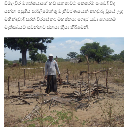
විමලවීර මහත්තයාගේ හඬ ජනතාවට කෙතරම් සංවේදී වීද
යන්න පසුගිය පාර්ලිමේන්තු මැතිවරණයෙන් තහවුරු වූයේ උග‍්‍ර
මහින්දවාදී සරත් වීරසේකර මහත්තයා ගෙදර යවා හෙතෙම
මැතිසබයට එවන්නට ජනයා ක‍්‍රියා කිරීමෙනි.