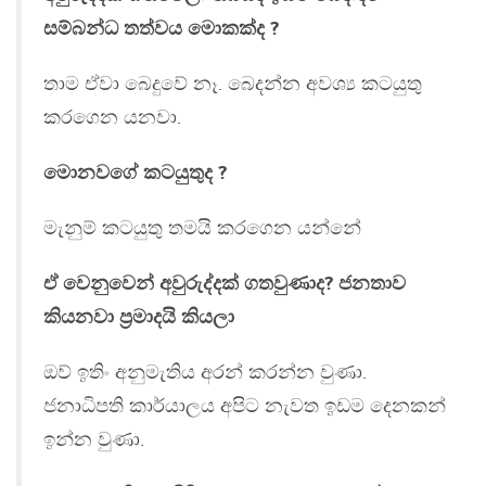
සම්බන්ධ තත්වය මොකක්ද ?
තාම ඒවා බෙදුවේ නෑ. බෙදන්න අවශ්‍ය කටයුතු
කරගෙන යනවා.
මොනවගේ කටයුතුද ?
මැනුම් කටයුතු තමයි කරගෙන යන්නේ
ඒ වෙනුවෙන් අවුරුද්දක් ගතවුණාද? ජනතාව
කියනවා ප‍්‍රමාදයි කියලා
ඔව් ඉතිං අනුමැතිය අරන් කරන්න වුණා.
ජනාධිපති කාර්යාලය අපිට නැවත ඉඩම දෙනකන්
ඉන්න වුණා.