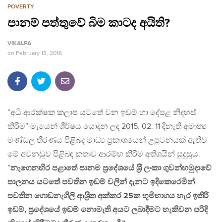
POVERTY
පානම් පත්තුවේ බිම කාටද අයිති?
VIKALPA
on
February 13, 2016
”අධි ආරක්ෂක කලාප යටතේ වන ඉඩම් හා දේපළ නිදහස්
කිරීම” මැයෙන් ශීර්ෂය යොදන ලද 2015. 02. 11 දිනැති අමාත්‍ය
මණ්ඩල තීරණය පිළිබඳ මාධ්‍ය ප‍්‍රකාශයෙන් උපුටනයක් ඇතිව
මේ අවනඩුව පිළිබඳ කතාව ආරම්භ කිරීම අතිශයින් සුදුසුය.
”
නැගෙනහිර පළාතේ පානම ප‍්‍රදේශයේ ශ‍්‍රී ලංකා ගුවන්හමුදාවේ
පාලනය යටතේ පවතින ඉඩම් වලින් දැනට ඉදිකෙරෙමින්
පවතින ගොඩනැගිලි ආශ‍්‍රිත අක්කර 25ක භූමිභාගය හැර ඉතිරි
ඉඩම්, ප‍්‍රදේශයේ ඉඩම් නොමැති අයට ලබාදීමට හැකිවන පරිදි