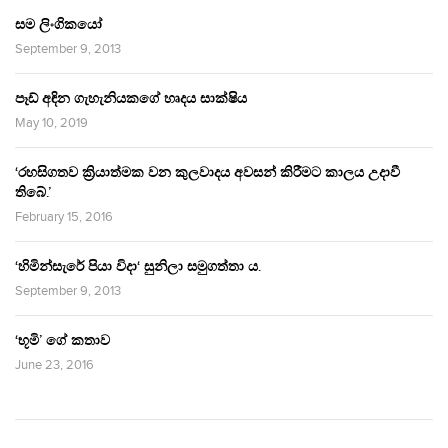
සම ලිංගිකයෝ
September 9, 2013
පෑඩ් අඳින ගැහැනියකගේ හෘදය සාක්ෂිය
May 10, 2019
‘රහසිගතව ක්‍රියාත්මක වන කුලවාදය අවසන් කිරීමට කාලය උදාවී
තිබේ.’
February 15, 2016
‘හිමින්සැරේ පියා විදා‘ සුනිලා සමුගත්තා ය.
September 9, 2013
‘භූමි’ ගේ කතාව
June 23, 2016