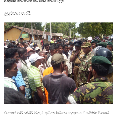
නිදහස් කිරීමටද තීරණය කරන ලදී.”
උපුටනය එයයි.
එහෙත් මේ ඉඩම් වලට අධිආරක්ෂිත කලාපයේ සම්බන්ධයක්