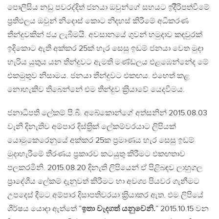
පොලීසිය නඩු පවරද්දිත් ජනයා ඔවුන්ගේ සහයට ඉදිිරිපත්වීමේ
ප‍්‍රතිඵලය ඔවුන් නිදොස් කොට නිදහස් කිරීමේ අධිකරණ
තීන්දුවකින් ජය ලැබීමයි. අවසානයේ ගුවන් හමුදාව කඳවුරක්
ඉදිකොට ඇති අක්කර 25ක් හැර සෙසු ඉඩම් ජනයා වෙත මුදා
හැරිය යුතුය යන තීන්දුවට ඇමති මණ්ඩලය එළඹෙන්නේද මේ
එකමුතුව නිසාමය. ජනයා තීන්දුවට එකඟය. එහෙත් කළ
නොහැකිව තිබෙන්නේ එම තීන්දුව ක‍්‍රියාවේ යෙදවීමය.
ජනාධිපති ලේකම් පී.බී. අබේකොන්ගේ අත්සනින් 2015.08.03
වැනි දිනැතිව අම්පාර දිස්ත‍්‍රික් ලේකම්වරයාට ලිපියක්
යොමුකෙරෙනුයේ අක්කර 25ක ප‍්‍රමාණය හැර සෙසු ඉඩම්
මුදාහැරීමේ තීරණය ප‍්‍රකාරව කටයුතු කිරීමට එකඟතාව
පලකරමිනි. 2015.08.20 දිනැති ලිපියෙන් ඒ පිළිබඳව ලාහුගල
ප‍්‍රාදේශීය ලේකම් දැනුවත් කිරීමට හා අවශ්‍ය පියවර ගැනීමට
උපදෙස් දීමට අම්පාර දිසාපතිවරයා ක‍්‍රියාකර ඇත. එම ලිපියේ
ශීර්ෂය යොදා ඇත්තේ ”
ඉතා වැදගත් යනුවෙනි.
” 2015.10.15 වන