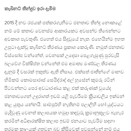
කැබිනට් තීන්දුව ඉරා දැමීම
2015 දී නව රජයක් පත්කරගැනීමට ජනතාව තීන්දු නොකළේ
නම් මේ කතාව වෙනස්ම ආකාරයකට අවසන්ව තිබෙන්නට
අවකාශ පැවතුණි. එහෙත් එය සිදුවූයේ නැත. එහෙයින්ම ඉහත
උපුටා දැක්වූ කැබිනට් තීරණය ප‍්‍රකාශ කෙරුණි. නමුත් ජනතාව
විස්සෝප වන්නේත්, වෙනසක් උදෙසා පෙළගැසුණු පුරවැසි
බලවේග වික්ෂිප්ත වන්නේත් එම අමාත්‍ය මණ්ඩල තීරණය
දැනුම් දී වසරක් ඉකුත්ව ඇති නිසාය. එක්සත් ජාතීන්ගේ මානව
හිමිකම් කොමසාරාස් සෙයිද්රාද් අල් හුසේන් කුමරු රටින්
පිටවන්නට පෙර අවධාරණය කළ එක් කරුණක් වුයේද
ජනතාවගෙන් උදුරාගත් ඉඩම් යළි පැවරීමේ ක‍්‍රියාවලිය ඉක්මන්
කළ යුතුය යන්නයි. සාම්පූර්හි නැතිනම් පලාලිහි හෝ යුද්ධයට
මැදිවුණු වෙනත් කලාපයක හමුදා කඳවුරු ක‍්‍රමානුකූලව බැහැර
කරමින් අධිආරක්ෂිත කලාප ඉඩම් ජනයාට පැවරීම සඳහා
තරමක කාලයක් ගතවන බව කිසිවෙක් පවසන්නේ නම් එය