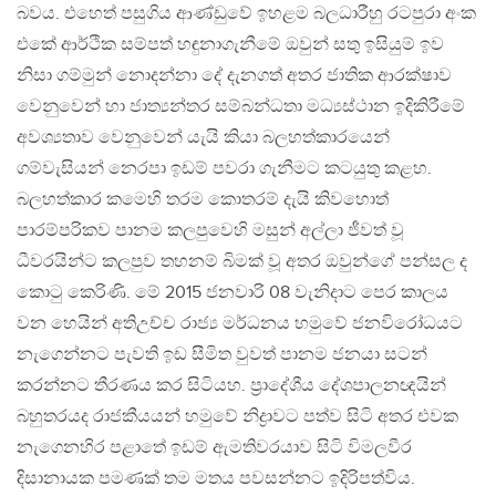
බවය. එහෙත් පසුගිය ආණ්ඩුවේ ඉහළම බලධාරීහු රටපුරා අංක
එකේ ආර්ථික සම්පත් හඳුනාගැනීමේ ඔවුන් සතු ඉසියුම් ඉව
නිසා ගම්මුන් නොදන්නා දේ දැනගත් අතර ජාතික ආරක්ෂාව
වෙනුවෙන් හා ජාත්‍යන්තර සම්බන්ධතා මධ්‍යස්ථාන ඉදිකිරීමේ
අවශ්‍යතාව වෙනුවෙන් යැයි කියා බලහත්කාරයෙන්
ගම්වැසියන් නෙරපා ඉඩම් පවරා ගැනීමට කටයුතු කළහ.
බලහත්කාර කමෙහි තරම කොතරම් දැයි කිවහොත්
පාරම්පරිකව පානම කලපුවෙහි මසුන් අල්ලා ජීවත් වූ
ධීවරයින්ට කලපුව තහනම් බිමක් වූ අතර ඔවුන්ගේ පන්සල ද
කොටු කෙරිණි. මේ 2015 ජනවාරි 08 වැනිදාට පෙර කාලය
වන හෙයින් අතිඋච්ච රාජ්‍ය මර්ධනය හමුවේ ජනවිරෝධයට
නැගෙන්නට පැවති ඉඩ සීමිත වුවත් පානම ජනයා සටන්
කරන්නට තීරණය කර සිටියහ. ප‍්‍රාදේශීය දේශපාලනඥයින්
බහුතරයද රාජකීයයන් හමුවේ නිද්‍රාවට පත්ව සිටි අතර එවක
නැගෙනහිර පළාතේ ඉඩම් ඇමතිවරයාව සිටි විමලවීර
දිසානායක පමණක් තම මතය පවසන්නට ඉදිරිපත්විය.