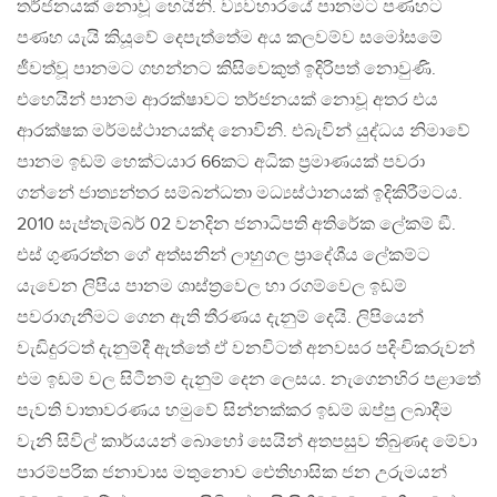
තර්ජනයක් නොවූ හෙයිනි. ව්‍යවහාරයේ පානමට පණහට
පණහ යැයි කියූවේ දෙපැත්තේම අය කලවම්ව සමෝසමේ
ජීවත්වූ පානමට ගහන්නට කිසිවෙකුත් ඉදිරිපත් නොවුණි.
එහෙයින් පානම ආරක්ෂාවට තර්ජනයක් නොවූ අතර එය
ආරක්ෂක මර්මස්ථානයක්ද නොවිනි. එබැවින් යුද්ධය නිමාවේ
පානම ඉඩම් හෙක්ටයාර 66කට අධික ප‍්‍රමාණයක් පවරා
ගන්නේ ජාත්‍යන්තර සම්බන්ධතා මධ්‍යස්ථානයක් ඉදිකිරීමටය.
2010 සැප්තැම්බර් 02 වනදින ජනාධිපති අතිරේක ලේකම් ඞී.
එස් ගුණරත්න ගේ අත්සනින් ලාහුගල ප‍්‍රාදේශීය ලේකම්ට
යැවෙන ලිපිය පානම ශාස්ත‍්‍රවෙල හා රගම්වෙල ඉඩම්
පවරාගැනීමට ගෙන ඇති තීරණය දැනුම් දෙයි. ලිපියෙන්
වැඩිදුරටත් දැනුම්දී ඇත්තේ ඒ වනවිටත් අනවසර පදිංචිකරුවන්
එම ඉඩම් වල සිටීනම් දැනුම් දෙන ලෙසය. නැගෙනහිර පළාතේ
පැවති වාතාවරණය හමුවේ සින්නක්කර ඉඩම් ඔප්පු ලබාදීම
වැනි සිවිල් කාර්යයන් බොහෝ සෙයින් අතපසුව තිබුණද මේවා
පාරම්පරික ජනාවාස මතුනොව ඓතිහාසික ජන උරුමයන්