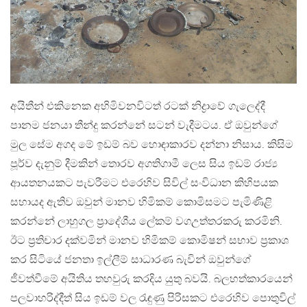
අයිතීන් එකිනෙක අහිමිවනවිටත් රටක් නිද්‍රාවේ ගැලෙද්දී
පානම ජනයා තීන්දු කරන්නේ සටන් වැදීමටය. ඒ ඔවුන්ගේ
මුල සේම අගද මේ ඉඩම් බව හොඳාකාරව දන්නා නිසාය. කිසිම
පූර්ව දැනුම් දීමකින් තොරව අගතිගාමී ලෙස සිය ඉඩම් රාජ්‍ය
ආයතනයකට පැවරීමට එරෙහිව සිවිල් සංවිධාන කිහිපයක
සහායද ඇතිව ඔවුන් මානව හිමිකම් කොමිසමට පැමිණිළි
කරන්නේ ලාහුගල ප‍්‍රාදේශීය ලේකම් වගඋත්තරකරු කරමිනි.
ඊට ප‍්‍රතිචාර දක්වමින් මානව හිමිකම් කොමිෂන් සභාව ප‍්‍රකාශ
කර සිටියේ ජනතා ඉල්ලීම් සාධාරණ බැවින් ඔවුන්ගේ
ජීවත්වීමේ අයිතිය තහවුරු කරදිය යුතු බවයි. බලහත්කාරයෙන්
පලවාහරිද්දීත් සිය ඉඩම් වල රැඳුණු පිරිසකට එරෙහිව පොතුවිල්