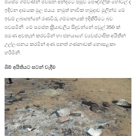
එසේම ගම්වාසීන් පවසන අන්දමට පසුව පෞද්ගලික හෝටල් ද
ඉදිවන දාමයක මුල එයය. නමුත් නාවික හමුදාව මුලින්ම මේ
ඉඩම් ලබාගන්නේ රණවිරු ගම්මානයක් ඉදිකිරීමට බව
පවසමිනි. මේ සමස්ත ක‍්‍රියාවලිය සිදුවන්නේ පවුල් 350 ක්
පමණ අවතැන් කරවමින් හා ජනයාගේ ව්‍යවස්ථාපිත අයිතීන්
උල්ලංඝනය කරමින් අණ පනත් ගණනාවක් නොසළකා
හරිමිනි.
බිම් අයිතියට සටන් වැදීම