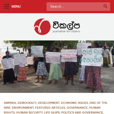
S
Search
MENU
k
for:
i
p
t
o
m
a
i
n
c
o
n
t
e
n
AMPARA
,
DEMOCRACY
,
DEVELOPMENT
,
ECONOMIC ISSUES
,
END OF THE
t
WAR
,
ENVIRONMENT
,
FEATURED ARTICLES
,
GOVERNANCE
,
HUMAN
RIGHTS
,
HUMAN SECURITY
,
LIFE QUIPS
,
POLITICS AND GOVERNANCE
,