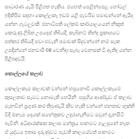
සාධාරණ යැයි පිළිගත හැකිය. එහෙත් පෙළින්පෙළ හෝටල්
ඉදිකිරීම සඳහා කොල්ලකෑ ඉඩම් යළි පැවරීම පමාවන්නේ ඇයිද
යන්න ගැටලූවකි. ජනාධිපති ලේකම් කාර්යාලයෙන් නිකුත්
කෙරුණු ලිඛිත උපදෙස් තිබියදී, කැබිනට් තින්දු ප‍්‍රකාශයට
පත්කර තිබියදී පවා එවැනි පමාවක් සිදුවන්නේ නම් සැක
උපදින්නේ ජනවාරි 08 වෙනිදා සැබෑ වෙනසක් වී ඇතිද යන්න
පිළිබඳවයි.
කොල්ලයේ කලාව
කොල්ලකෑම කලාවක් වන්නේ හසුනොවී කොල්ලකෑමේ
කුසලතාව සැමට නොමැති හෙයිනි. පසුගිය ආණ්ඩුව ඒ කලාව
මැනවින් ප‍්‍රගුණ කර තිබුණැයි කිව හැකි වන්නේ ජනතාව භුක්ති
විඳි ඕනෑම දෙයක් සහේතුකව උදුරාගැනීමට ඔවුන් දැනසිටි
බැවිනි. අධිආරක්ෂක කලාප මන්ත‍්‍රය පානමට ගැලපුනේ නැත.
ඒ යුද්ධය ඉතාම දරුණුවට පැවති කාලයේවත් පානමට