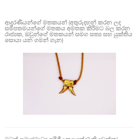
ආදරණීයන්ගේ මතකයන් (අතුරුදහන් කරන ලද
සමීපතමයන්ගේ මතකය අමතක කිරීමට බල කරන
රාජ්‍යක, ඔවුන්ගේ මතකයන් සමග සත්‍ය සහ යුක්තිය
සොයා යන ගමන් ගැන)