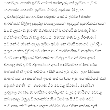
නොමැත. පානම ඉඩම් අත්පත් කරගැණුනේ යුද්ධය පැවති
කාලයේද නොවේ. යුද්ධය නිමාවූ පසුවය. ශ‍්‍රී ලංකා
ගුවන්හමුදාව හා නාවික හමුදාව පෙරට දමමින් ජාතික
ආරක්ෂාව පිළිබඳ සුපුරුදු වාගාලාපයන් ඇතුළත් පුරෝකථනයන්
සමග උදුරා ගැනුණේ ජනතාවගේ පාරම්පරික වාසභූමි හා
හේන් ගොවිතැන් කළ ඉඩම්ය. අමාත්‍ය මණ්ඩල තීරණයේ
සටහන් වන්නේ අදාල භූමිය ඉඩම් නොමැති ජනයාට ලබාදිය
යුතුය යන්න වුවත් මේ ජනයාගේ පාරම්පරික වාසභූමිය වන
එයට නොතිබුණේ සින්නක්කර ඔප්පු පමණක් වන අතර
බලපත‍්‍ර හිමි ඉඩම් බහුතරයක් අතර පාරම්පරික පරිහරණය
ඔස්සේ ඒ ඒ ඉඩම් කට්ටිය අයිති කාටදැයි ඔවුහු දැන සිටියහ.
පානම ජනයා තමන්ගේ ඉඩම් සම්බන්ධව දැන නොසිටියේ එක්
දෙයක් පමණි. ඒ , නැගෙනහිර වෙරළ තීරයේ , දෙපසින්
ලාහුගල හා කුමන ජාතික වනෝද්‍යාන වලටද මායිම්ව වෙරළ
කඩතොලූ බහුල චිත්තාකර්ශනීය බිමෙක පිහිටි මේ ඉඩම්
සංචාරක කර්මාන්තය සඳහා ස්වර්ණමය වටිනාකමක් ඇති