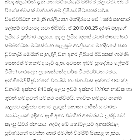
බවද බලධාරීන් දැන නොසිටියේයැයි සිතීමම මුලාවකි. තවත්
විශේෂත්වයක් වන්නේ මේ ලිපියේ පිටපතක් හර්ෂ
විජේවර්ධන නමැති අරලියගහ මන්දිරයේ ජේ්‍යෂ්ඨ සහකාර
ලේකම් වරයාටද යවා තිබීමයි. ඒ 2010.08.25 දරණ ඔහුගේ
ලිපියට ප‍්‍රතිචාර ලෙසය. අදාල ලිපිය කුමක් වුවත් ජාත්‍යන්තර
සම්බන්ධතා මධ්‍යස්ථාන සැළසුම අරලියගහ මන්දිරයේ ජාත
වූවකැයි මෙයින් පැහැදිලි වන අතර ලිපියේ පිටපතක් ගාමිණී
සෙනරත් මහතාටද යැවී ඇත. අවසන ඉඩම ප‍්‍රාදේශීය ලේකම්
විසින් භාරදෙනු ලැබෙන්නේද හර්ෂ විජේවර්ධනටමය.
අන්තිමේදී සිදුවන්නේ වගාබිම් හා ජනාවාස අක්කර 480 ක්ද
වනබිම් අක්කර 840ක්ද ලෙස ඉඩම් අක්කර 1220ක් නාවික හා
ගුවන් හමුදාවන් යටතට පත්විමයි. නාවික හමුදාව පානම
කලපුව ආශ‍්‍රිතව පානම ලැගූන් කබානා නමින් සංචාරක
හෝටලයක් ඉදිකර ඇති අතර එමගින් අතවරයට ලක්වූවෝ
කලපු ධීවර ජනයාය. අදටද මේ හෝටලයට අනතර්ජාල
ප‍්‍රවිශ්ඨයන් පවතින අතර එමගින් විමසීම් සිදුකළ හැකිය.