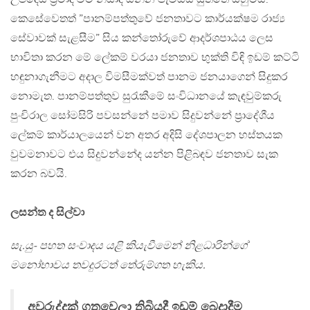
කෙසේවෙතත් ”පානම්පත්තුවේ ජනතාවට කාර්යක්ෂම රාජ්‍ය
සේවාවක් සැළසීම” සිය කන්තෝරුවේ ආදර්ශපාඨය ලෙස
භාවිතා කරන මේ ලේකම් වරයා ජනතාව භුක්ති විඳි ඉඩම් කට්ටි
හඳුනාගැනීමට අදාල විමසීමක්වත් පානම ජනයාගෙන් සිදුකර
නොමැත. පානම්පත්තුව සුරැකීමේ සංවිධානයේ කැඳවුම්කරු
පුංචිරාල සෝමසිරි පවසන්නේ පමාව සිදුවන්නේ ප‍්‍රාදේශීය
ලේකම් කාර්යාලයෙන් වන අතර අදිසි දේශපාලන හස්තයක
වුවමනාවට එය සිදුවන්නේද යන්න පිළිබඳව ජනතාව සැක
කරන බවයි.
ලසන්ත ද සිල්වා
සැ.යු- පහත සංවාදය යළි කියැවීමෙන් නිළධාරින්ගේ
මනෝභාවය තවදුරටත් තේරුම්ගත හැකිය.
අවුරුද්දක් ගතවෙලා තිබියදී ඉඩම් බෙදාදීම