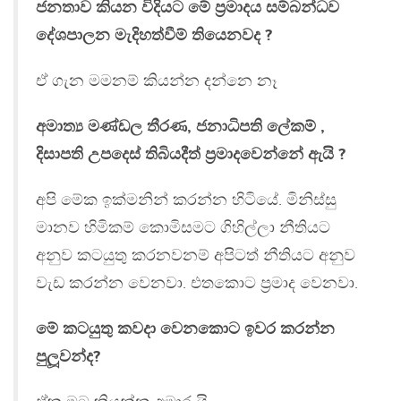
ජනතාව කියන විදියට මේ ප‍්‍රමාදය සම්බන්ධව
දේශපාලන මැදිහත්වීම් තියෙනවද ?
ඒ ගැන මමනම් කියන්න දන්නෙ නෑ
අමාත්‍ය මණ්ඩල තීරණ, ජනාධිපති ලේකම් ,
දිසාපති උපදෙස් තිබියදීත් ප‍්‍රමාදවෙන්නේ ඇයි ?
අපි මේක ඉක්මනින් කරන්න හිටියේ. මිනිස්සු
මානව හිමිකම් කොමිසමට ගිහිල්ලා නීතියට
අනුව කටයුතු කරනවනම් අපිටත් නීතියට අනුව
වැඩ කරන්න වෙනවා. එතකොට ප‍්‍රමාද වෙනවා.
මේ කටයුතු කවදා වෙනකොට ඉවර කරන්න
පුලූවන්ද?