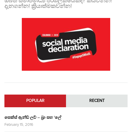
ඔබත් සමාජමාධ්‍ය පරිශීලකයෙක්ද? කියවන්න!
දැනගන්න! ක්‍රියාත්මකවන්න!
POPULAR
RECENT
සෙක්ස් ඇන්ඩ් ලව් – බ්‍රා සහ ‘ලේ’
February 15, 2016