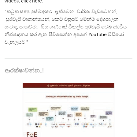
videos,
click here
.
"කටුක සත්‍ය ඉස්මතුකර දැක්වෙන වාර්තා වැඩසටහන්,
පුරවැසි වෘතාන්තයන්, කෙටි චිත්‍රපට මෙන්ම දේශපාලන
සංවාද, සාකච්ඡා, සිය ගණනක් විකල්ප පුරවැසි වෙබ් අඩවිය
නිශ්පාදනය කර ඇත. පිවිසෙන්න අපගේ
YouTube
වීඩියෝ
චැනලයට."
ආරක්ෂාවන්න..!