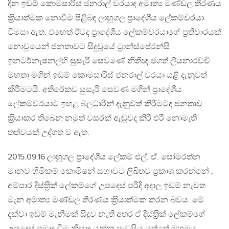
දින ඉඩම් කොමසාරිස් ජනරාල් වරයාද අමාත්‍ය මණ්ඩල තීරණය
ක‍්‍රියාත්මක නොවීම පිළිබඳ ලාහුගල ප‍්‍රාදේශීය ලේකම්වරයා
විමසා ඇත. එහෙත් ඊටද ප‍්‍රාදේශීය ලේකම්වරයාගේ ප‍්‍රතිචාරයක්
නොවූයෙන් ජනතාවට සිදුවූයේ ට‍්‍රාන්ස්පේරන්සි
ඉනටර්නැෂනල්හි සුසැරි සෙවණේ නීතීඥ ජගත් ලියනාරච්චි
මහතා මගින් ඉඩම් කොමසාරිස් ජනරාල් වරයා යළි දැනුවත්
කිරීමටයි. අතිරේකව සුසැරි සෙවණ මගින් ප‍්‍රාදේශීය
ලේකම්වරයාට ඉහළ බලධාරීන් දැනුවත් කිරීමටද ජනතාව
ක‍්‍රියාකර තිබෙන නමුත් වසරක් ඇඬූවද කිරී එරී නොමැති
තත්වයක් උද්ගත ව ඇත.
2015.09.16 ලාහුගල ප‍්‍රාදේශීය ලේකම් එල්. ඒ. සෝමරත්න
මානව හිමිකම් කොමිෂන් සභාවට ලිඛිතව ප‍්‍රකාශ කරන්නේ ,
අම්පාර දිස්ත‍්‍රික් ලේකම්ගේ උපදෙස් පරිදි අදාල ඉඩම් නැවත
මැන අමාත්‍ය මණ්ඩල තීරණය ක‍්‍රියාත්මක කරන බවය. මේ
දක්වා ඉඩම් මැනීමක් සිදුව නැති අතර ඒ දිස්ත‍්‍රික් ලේකම්ගේ
උපදෙස් ප‍්‍රමාද වීම නිසාද යන්න පැවසිය යුත්තේ ඔහුමය.