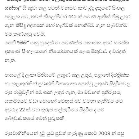
යන්නැ”
යි කුඩා කල පටන් මනසට කාවැද්දූ දකුණේ සිංහල
පවුලක මට, තවත් කිලෝමීටර 442 ක් පමණ ඈතින් තිබූ උතුර
ගැන කිසිදු අදහසක් හෝ හැගීමක් නොතිබීම ගැන සැබවින්ම
මම කණගාටු වෙමි.
මෙහි
“මම”
යනු හුදෙක් මා පමණක්ම නොවන අතර සමස්ත
දකුණේ සිංහලයාගේ නියෝජනයක් ලෙස සිතුවාට ද වරදක්
නැත.
පාසලේ දී ලංකා සිතියමේ ලකුණ කල උතුරු පළාතේ දිස්ත්‍රික්ක
හා කලාතුරකින් ප්‍රවෘත්ති විකාශයක පෙන්වූ උතුරේ සිදුවීම්වල
රූප රාමුවලින් පමණක් උතුර ගැන, මා මවාගත් ප්‍රතිරූපය,
යතාර්ථයට වඩා බොහෝ වෙනස් බව වටහා ගැනීමට මට
අවුරුදු 22 ක් වන තුරුම කල්මැරීමට සිදුවීම ද මේ
ඛේදවාචකයේ තවත් පුරුකකි.
රූපවාහිනියෙන් දුටු යුධ පුවත් හැරුණු කොට 2009 න් පසු