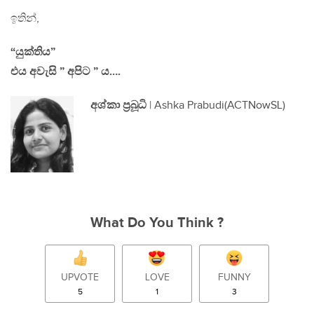
ඉතින්,
“යුක්තිය”
එය අවැසි ” අපිට ” ය….
අශ්කා ප්‍රබූධි
| Ashka Prabudi(ACTNowSL)
What Do You Think ?
UPVOTE
LOVE
FUNNY
5
1
3