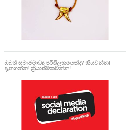
ඔබත් සමාජමාධ්‍ය පරිශීලකයෙක්ද? කියවන්න!
දැනගන්න! ක්‍රියාත්මකවන්න!