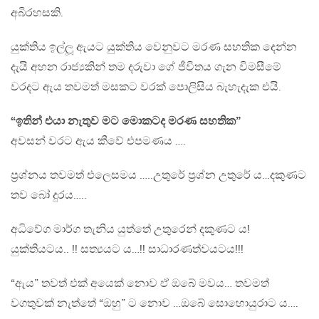
අබිරහසකි.
යුක්තිය ඉල්ලූ ඇයට යුක්තිය වෙනුවට මරණ සහතික දෙන්න
දැයි අහන රාජ්‍යකින් තම දරුවා ගේ ජීවිතය ගැන විමසීමේ
වරදට ඇය තවමත් මසකට වරක් පොලිසිය බැහැදැක එයි.
“ඉතින් එයා නැතුව මට මොකටද මරණ සහතික”
අවසන් වරට ඇය කීවේ එපමණය ….
ප්‍රශ්නය තවමත් එලෙසමය …..උතුරේ ප්‍රශ්න උතුරේ ය…දකුණට
තව බෝ දුරය…..
අධිවේග මාර්ග තැනිය යුත්තේ උතුරෙන් දකුණට ය!
යුක්තියටය.. !! සත්‍යයට ය…!! සාධාරණත්වයටය!!!
“ඇය” තවත් එක් අයෙක් නොව ඒ ඔබේ මවය… තවමත්
වගතුවක් නැත්තේ “ඔහු” ට නොව …ඔබේ සොහොයුරාට ය….