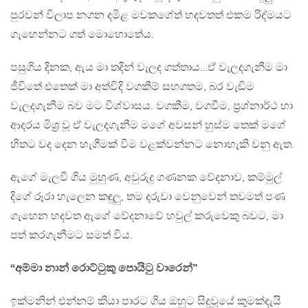
පුරවන් විලාප නගන දමිළ මවකගේත් හදවතත් එකම රිද්මයට
ගැහෙන්නට ගත් මොහොතේය.
පසුගිය දිනක, ඇය මා තදින් වැලද ගත්තාය…ඒ වැලදගැනීම මා
ජීවිතේ එතෙක් මා අත්විදි වගකීම් සහගතම, බර වැඩිම
වැලදගැනීම බව මට විශ්වාසය. වගකීම, වගවීම, ප්‍රශ්නාර්ථ හා
ආදරය මිශ්‍ර වූ ඒ වැලදගැනීම මගේ අවසන් හුස්ම තෙක් මගේ
හිතට වද දෙන හැගීමක් වීම වළක්වන්නට නොහැකි වනු ඇත.
ඇගේ මැලවී ගිය මුහුණ, අවුරුදු ගණනක වේදනාව, කම්මුල්
දිගේ රූරා හැලෙන කඳුලු, තම දරුවා වෙනුවෙන් තවමත් පණ
ගැහෙන හදවත ඇගේ වේදනාවේ හවුල් කරුවෙකු බවට, මා
පත් කරගැනීමට සමත් විය.
“අම්මා නාන් රොට්ටුකු පොයිටු වාරෙන්”
ඉක්මනින් එන්නම් කියා පාරට ගිය ඔහුට සිදුවූයේ කුමක්දැයි