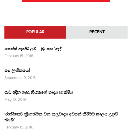
POPULAR
RECENT
සෙක්ස් ඇන්ඩ් ලව් – බ්‍රා සහ ‘ලේ’
February 15, 2016
සම ලිංගිකයෝ
September 9, 2013
පෑඩ් අඳින ගැහැනියකගේ හෘදය සාක්ෂිය
May 10, 2019
‘රහසිගතව ක්‍රියාත්මක වන කුලවාදය අවසන් කිරීමට කාලය උදාවී
තිබේ.’
February 15, 2016