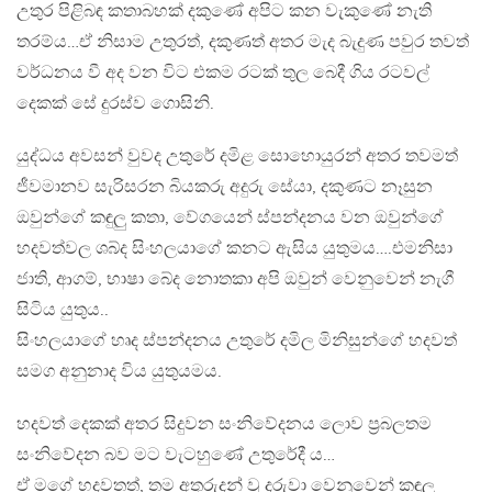
උතුර පිළිබඳ කතාබහක් දකුණේ අපිට කන වැකුණේ නැති
තරම්ය…ඒ නිසාම උතුරත්, දකුණත් අතර මැද බැදුණ පවුර තවත්
වර්ධනය වී අද වන විට එකම රටක් තුල බෙදී ගිය රටවල්
දෙකක් සේ දුරස්ව ගොසිනි.
යුද්ධය අවසන් වුවද උතුරේ දමිළ සොහොයුරන් අතර තවමත්
ජීවමානව සැරිසරන බියකරු අදුරු සේයා, දකුණට නෑසුන
ඔවුන්ගේ කඳුලු කතා, වේගයෙන් ස්පන්දනය වන ඔවුන්ගේ
හදවත්වල ශබ්ද සිංහලයාගේ කනට ඇසිය යුතුමය….එමනිසා
ජාති, ආගම්, භාෂා බේද නොතකා අපි ඔවුන් වෙනුවෙන් නැගී
සිටිය යුතුය..
සිංහලයාගේ හෘද ස්පන්දනය උතුරේ දමිල මිනිසුන්ගේ හදවත්
සමග අනුනාද විය යුතුයමය.
හදවත් දෙකක් අතර සිදුවන සංනිවේදනය ලොව ප්‍රබලතම
සංනිවේදන බව මට වැටහුණේ උතුරේදී ය…
ඒ මගේ හදවතත්, තම අතුරුදන් වූ දරුවා වෙනුවෙන් කඳුලු