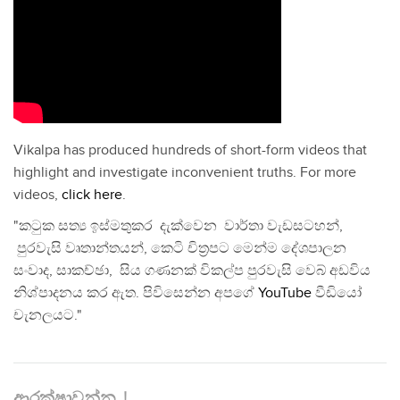
Vikalpa has produced hundreds of short-form videos that
highlight and investigate inconvenient truths. For more
videos,
click here
.
"කටුක සත්‍ය ඉස්මතුකර දැක්වෙන වාර්තා වැඩසටහන්,
පුරවැසි වෘතාන්තයන්, කෙටි චිත්‍රපට මෙන්ම දේශපාලන
සංවාද, සාකච්ඡා, සිය ගණනක් විකල්ප පුරවැසි වෙබ් අඩවිය
නිශ්පාදනය කර ඇත. පිවිසෙන්න අපගේ
YouTube
වීඩියෝ
චැනලයට."
ආරක්ෂාවන්න..!