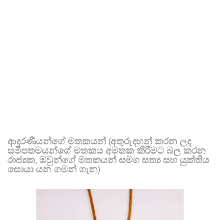
ආදරණීයන්ගේ මතකයන් (අතුරුදහන් කරන ලද
සමීපතමයන්ගේ මතකය අමතක කිරීමට බල කරන
රාජ්‍යක, ඔවුන්ගේ මතකයන් සමග සත්‍ය සහ යුක්තිය
සොයා යන ගමන් ගැන)