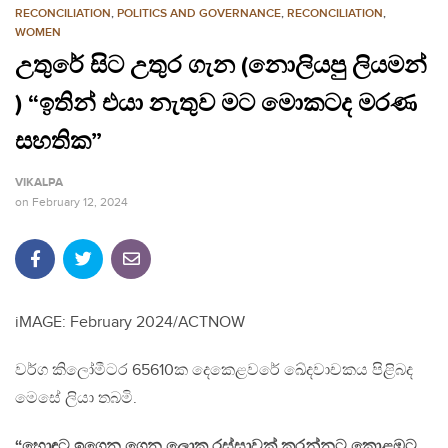
RECONCILIATION
,
POLITICS AND GOVERNANCE
,
RECONCILIATION
,
WOMEN
උතුරේ සිට උතුර ගැන (නොලියපු ලියමන්
) “ඉතින් එයා නැතුව මට මොකටද මරණ
සහතික”
VIKALPA
on
February 12, 2024
iMAGE: February 2024/ACTNOW
වර්ග කිලෝමීටර 65610ක දෙකෙළවරේ ඛේදවාචකය පිළිබද
මෙසේ ලියා තබමි.
“හොඳට ඉගෙන ගෙන ලොකු රස්සාවක් කරන්නට කොළඹට