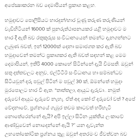
අපේක්‍ෂාකරන බව දෙමාපියන් ප්‍රකාශ කළහ.
හමුදාවට පොලීසියට භාරදුන්/භාර වූණූ තරුණ තරුණියන්
වැඩිහිටියන් 16000 ක් පුනරුත්ථාපනයකර යළි හමුදාවට ම
භාර දී ඇති බව රතුකුරුස සංවිධානයෙන් තමන්ට දැනගන්නට
ලැබුණ බවත්, ඉන් 12000ක් දෙනා සමාජගත කර ඇති බව
හමුදාවෙන් තමන්ට ප්‍රකාශකර ඇති බවත් සඳහන් කළ මෙම
දෙමාපියන්, ඉතිරි 4000 කොහේ සිටින්නේ දැයි විමසති. ඔවුන්
සතු දත්තවලට අනුව, එල්ටීටීඊ සංවිධානය හා සම්බන්ධව
සිටියවුන් දරු පවුල් පිටින් ම පවුල් 30 ක්, ඕමන්තේ හමුදා
මුරපොලට භාර වී ඇත. “තාත්තලා, ආයුධ දැරුවා.. නමුත්
දරුවෝ ආයුධ දැරුවේ නැහැ. ඒත් අද කෝ ඒ දරුවෝ වත් ? අපේ
වේදනාවේ, ප්‍රශ්නයේ ගැඹුර තවම කාටවත් හරිහැටි
නොතේරෙන්නේ ඇයි? අපි ඉල්ලා සිටින යුක්තිය ලංකාවේ
ආණ්ඩුවෙන් නොදෙන්නේ ඇයි ?” යන දැවැන්ත
උභතෝකෝටික ප්‍රශ්නය තුළ ඔවුන් අතරමංව ජීවත්වන බව