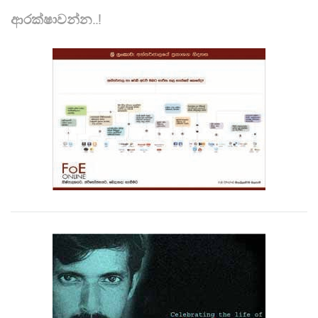
ආරක්ෂාවන්න..!