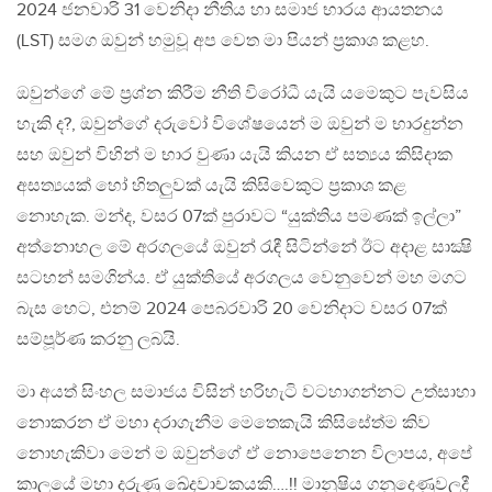
2024 ජනවාරි 31 වෙනිදා නීතිය හා සමාජ භාරය ආයතනය
(LST) සමග ඔවුන් හමුවූ අප වෙත මා පියන් ප්‍රකාශ කළහ.
ඔවුන්ගේ මේ ප්‍රශ්න කිරීම නීති විරෝධී යැයි යමෙකුට පැවසිය
හැකි ද?, ඔවුන්ගේ දරුවෝ විශේෂයෙන් ම ඔවුන් ම භාරදුන්න
සහ ඔවුන් විහින් ම භාර වුණා යැයි කියන ඒ සත්‍යය කිසිදාක
අසත්‍යයක් හෝ හිතලුවක් යැයි කිසිවෙකුට ප්‍රකාශ කළ
නොහැක. මන්ද, වසර 07ක් පුරාවට “යුක්තිය පමණක් ඉල්ලා”
අත්නොහල මේ අරගලයේ ඔවුන් රැඳී සිටින්නේ ඊට අදාළ සාක්‍ෂි
සටහන් සමගින්ය. ඒ යුක්තියේ අරගලය වෙනුවෙන් මහ මගට
බැස හෙට, එනම් 2024 පෙබරවාරි 20 වෙනිදාට වසර 07ක්
සම්පූර්ණ කරනු ලබයි.
මා අයත් සිංහල සමාජය විසින් හරිහැටි වටහාගන්නට උත්සාහා
නොකරන ඒ මහා දරාගැනීම මෙතෙකැයි කිසිසේත්ම කිව
නොහැකිවා මෙන් ම ඔවුන්ගේ ඒ නොපෙනෙන විලාපය, අපේ
කාලයේ මහා දරුණු ඛේදවාචකයකි….!! මානූෂිය ගනුදෙණුවලදී