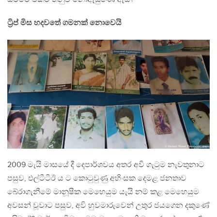
ට්‍රිප් මිස හදවතේ ගමනක් නොවෙයි
2009 මැයි මාසයේ දී දෙපාර්ශවය අතර අවි ගැටුම නැවතුනාට
පසුව, එල්ටීටීඊ ය ට කොටුවුණු අහිංසක දෙමළ ජනතාව
බේරාගැනීමේ මානූෂීක මෙහෙයුම යැයි නම් කළ මෙහෙයුම
අවසන් වූවාට පසුව, අවි හුවමාරුවෙන් උතුර ජයගෙන දකුණේ