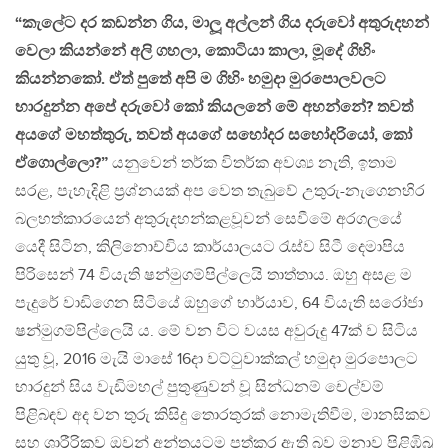
“කැලේට දර කඩන්න ගිය, මාලූ අල්ලන් ගිය දරුවෝ අතුරුදහන්
වෙලා කියන්නේ අලි ගහලා, කොටියා කාලා, මූදේ ගිහිං
කියන්නකෝ. ඒත් පුතේ අපි ම ගිහිං හමුදා මුරපොලවලට
භාරදුන්න අපේ දරුවෝ කෝ කියලනේ මේ අහන්නේ? තවත්
අයගේ මහත්තුරු, තවත් අයගේ සහෝදර සහෝදරියෝ, කෝ
ඒගොල්ලො?”
යනුවෙන් තර්ක විතර්ක අවශ්‍ය නැති, ඉතාම
සරළ, පැහැදිළි ප්‍රශ්නයක් අප වෙත තැබුවේ උතුරු-නැගෙනහිර
බලහත්කාරයෙන් අතුරුදහන්කළවූවන් සෙවීමේ අරගලයේ
යෙදී සිටින, කිලිනොච්චිය කාර්යාලයට රැස්ව සිටී දෙමාපිය
පිරිසෙන් 74 වියැති ෂන්මුගම්පිල්ලෙයි තාත්තාය. ඔහු අසළ ම
පැදුරේ වාඩිගෙන සිටියේ ඔහුගේ භාර්යාව, 64 වියැති සරෝජා
ෂන්මුගම්පිල්ලෙයි ය. මේ වන විට වයස අවුරුදු 47ක් ව සිටිය
යුතු වූ, 2016 මැයි මාසේ 16දා වට්ටුවාක්කල් හමුදා මුරපොලට
භාරදුන් සිය වැඩිමහල් පුතුණුවන් වූ සින්ධනම් චෙල්වම්
පිළිබඳව අද වන තුරු කිසිදු තොරතුරක් නොමැතිවීම, මානසිකව
සහ ශාරීරිකව ඔවුන් අන්තයටම පත්කර ඇති බව මනාව පිළිඹිබු