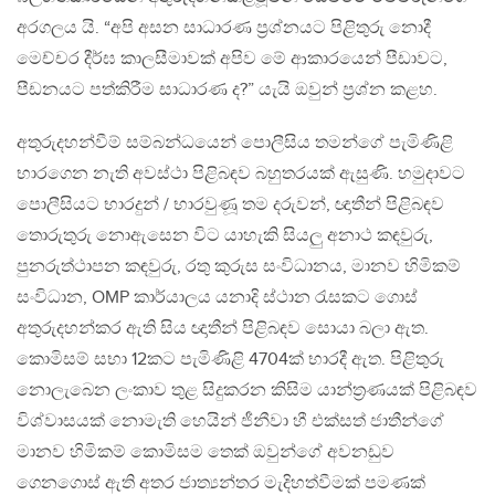
අරගලය යි. “අපි අසන සාධාරණ ප්‍රශ්නයට පිළිතුරු නොදී
මෙච්චර දීර්ඝ කාලසීමාවක් අපිව මේ ආකාරයෙන් පීඩාවට,
පීඩනයට පත්කිරීම සාධාරණ ද?” යැයි ඔවුන් ප්‍රශ්න කළහ.
අතුරුදහන්වීම් සම්බන්ධයෙන් පොලීසිය තමන්ගේ පැමිණිළි
භාරගෙන නැති අවස්ථා පිළිබඳව බහුතරයක් ඇසුණි. හමුදාවට
පොලීසියට භාරදුන් / භාරවුණූ තම දරුවන්, ඥාතීන් පිළිබඳව
තොරුතුරු නොඇසෙන විට යාහැකි සියලු අනාථ කඳවුරු,
පුනරුත්ථාපන කඳවුරු, රතු කුරුස සංවිධානය, මානව හිමිකම්
සංවිධාන, OMP කාර්යාලය යනාදි ස්ථාන රැසකට ගොස්
අතුරුදහන්කර ඇති සිය ඥාතීන් පිළිබඳව සොයා බලා ඇත.
කොමිසම් සභා 12කට පැමිණිළි 4704ක් භාරදී ඇත. පිළිතුරු
නොලැබෙන ලංකාව තුළ සිදුකරන කිසිම යාන්ත්‍රණයක් පිළිබඳව
විශ්වාසයක් නොමැති හෙයින් ජීනීවා හී එක්සත් ජාතීන්ගේ
මානව හිමිකම් කොමිසම තෙක් ඔවුන්ගේ අවනඩුව
ගෙනගොස් ඇති අතර ජාත්‍යන්තර මැදිහත්වීමක් පමණක්