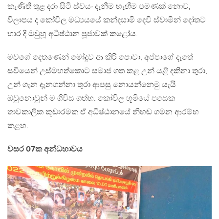
කැණිති තුළ දරා සිටී ස්වයං දැනීම හැඟීම පමණක් නොව,
විලාපය ද කෝවිල මධ්‍යයයේ කන්දසාමි දෙවි ස්වාමින් දෝතට
භාර දී ඔවුහූ අධිෂ්ඨාන පූජාවක් කළෝය.
මවගේ දෙතණෙන් මෝදුව ආ කිරි පොවා, අප්පාගේ දෑතේ
සවියෙන් උස්මහත්කොට සමාජ ගත කළ උන් යළි දකිනා තුරා,
උන් ගැන දැනගන්නා තුරා ආපසු නොයන්නෙමු යැයි
ඔවුනොවුන් ම ගිවිස ගත්හ. කෝවිල භූමියේ පසෙක
තාවකාලික කූඩාරමක ඒ අධිෂ්ඨානයේ නිහඬ ගමන ආරම්භ
කළහ.
වසර 07ක අන්ධභාවය