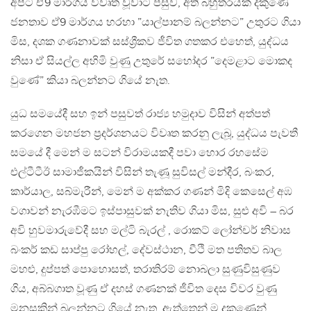
අපිට ඒ9 මාර්ගය විවෘත වූවාට පසුව, අති බහුතරයක් දකුණේ
ජනතාව ඒ9 මාර්ගය හරහා ”යාල්පානම් බලන්නට” උතුරට ගියා
මිස, දශක ගණනාවක් සස්ශ්‍රීකව ජීවිත ගතකර එහෙත්, යුද්ධය
නිසා ඒ සියල්ල අහිමි වුණු උතුරේ සහෝදර ”දෙමළාට මොකද
වුණේ” කියා බලන්නට ගියේ නැත.
යුධ සමයේදී සහ ඉන් පසුවත් රාජ්‍ය හමුදාව විසින් අත්පත්
කරගෙන මහජන ප්‍රදර්ශනයට විවෘත කරනු ලැබූ, යුද්ධය පැවතී
සමයේ දී මෙන් ම සටන් විරාමයකදී පවා හොර රහසේම
එල්ටීටීඊ සාමාජීකයින් විසින් තැණූ සුවිසල් මන්දීර, බංකර,
කාර්යාල, සබ්මැරීන්, මෙන් ම අක්කර ගණන් මිදි කෙසෙල් අඹ
වගාවන් නැරඹීමට ඉස්පාසුවක් නැතිව ගියා මිස, සුළු අවි – බර
අවි හුවමාරුවේදී සහ මල්ටි බැරල් , රොකට් ලෝන්චර් නිවාස
බංකර් කඩ සාප්පු රෝහල්, දේවස්ථාන, වීථි මත පතිතව බාල
මහළු, දුප්පත් පොහොසත්, තරාතිරම් නොබලා සුණුවිසුණුව
ගිය, අබ්බගාත වූණු ඒ දහස් ගණනක් ජීවිත දෙස විවර වුණු
මනසකින් බලන්නට ගියේ නැත. ඇත්තෙන් ම දකුණෙන්