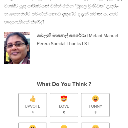
වගකිව යුතු පාර්ශවයන් විසින් රකින “මූසල මුණිවත” උතුරු-
නැගෙනහිරට පමණක් නොව දකුණට ද දැන් සමාන ය. අපට
හෘදසාක්‍ෂියක් තිබේද?
මෙලනි මානෙල් පෙරේරා
| Melani Manuel
Perera[Special Thanks LST
What Do You Think ?
UPVOTE
LOVE
FUNNY
4
0
8