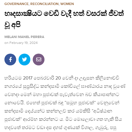
GOVERNANCE
,
RECONCILIATION
,
WOMEN
හෘදසාක්‍ෂියට වෙඩි වැදී හත් වසරක් ජීවත්
වූ අපි
MELANI MANEL PERERA
on
February 19, 2024
හරියටම 2017 පෙබරවාරි 20 වෙනි දා උදෑසන කිලිනොච්චි
නගරයේ සුප්‍රසිද්ධ කන්දසාමි කෝවිලේ ඝාණ්ඨාරය නාද වුණේ
වෙනදා මෙන් මහා පූජාවක් පැවැත්වෙන බව කියාපාන්නට
නොවෙයි. එහෙත් පූජාවක් බඳු ”සමූහ පූජාවක්” වෙනුවෙන්
කන්දසාමි දෙය්යන්ට කන්නලව් කර යම්කිසි ”අධිෂ්ඨාන
පූජාවක්” ආරම්භ කරන්නට ය. මිට මොලොවා ගත හැකි සිය
හදවතේ තරමට වඩා දස දහස් ගුණයක් විශාල, ගැඹුරු, පපු