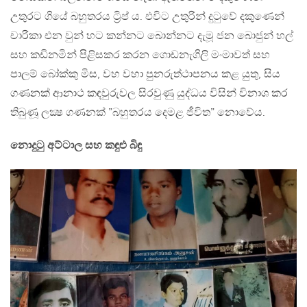
උතුරට ගියේ බහුතරය ට්‍රිප් ය. එවිට උතුරින් දුටුවේ දකුණෙන්
චාරිකා එන වුන් හට කන්නට බොන්නට දැමූ ජන බොජුන් හල්
සහ කඩිනමින් පිළිසකර කරන ගොඩනැගිලි මංමාවත් සහ
පාලම් බෝක්කු මිස, වහ වහා පුනරුත්ථාපනය කළ යුතු, සිය
ගණනක් ආනාථ කඳවුරුවල සිරවුණු යුද්ධය විසින් විනාශ කර
තිබුණූ ලක්‍ෂ ගණනක් ”බහුතරය දෙමළ ජීවිත” නොවේය.
නොදුටු අට්ටාල සහ කඳුළු බිඳු