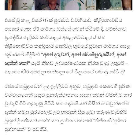
එසේ වූ කළ, වසර 07ක් පුරාවට වව්නියාව, කිළිනොච්චිය
පසුකර ගෙන ඒ9 මාර්ගය ඔස්සේ ගමන් කිරීමේ දී, වව්නියාව
ප්‍රාදේශීය ලේකම් කාර්යාලය අසළ අට්ටාලයේ සහ
කිළිනොච්චිය කන්දසාමි කෝවිල භූමියේ ප්‍රධාන මාර්ගය අසළ
කූඩාරමේ හිඳිමින්
”අපේ දරුවන්, අපේ ස්වාමිපුරුෂයින්, අපේ
ඥාතීන් කෝ”
යැයි නිහඬ උද්ඝෝෂණයක නිරත වුණූ උතුරේ –
නැගෙනහිර අම්මලා තාත්තලා ගේ විලාපයේ හඬ ඇසේවී ද?
රජයේ හමුදාවෙන් ලද ඉල්ලීමට අනුව, හමුදාව කෙරෙහි පූර්ණ
විශ්වාසයෙන් යුතුව පුනරුත්ථාපනය සඳහා තමන් විසින් ම භාර
වූ වැඩිහිටි ගැහැණු පිරිමි සහ දෙමාපියන් විසින් ම ඔවුන්ගේම
දෑතින් හමුදා මුරපොලවලට භාරදුන් සිය ළමා තරුණ වැඩිහිටි
පුතුන් දියණියන් කෝ? යන ප්‍රශ්නය තවමත් ”තිත්ත නිරුත්තර
ප්‍රශ්නයක්” ව පවතීයි.