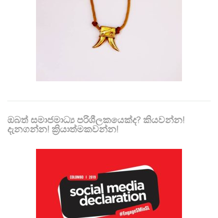
ඔබත් සමාජමාධ්‍ය පරිශීලකයෙක්ද? කියවන්න!
දැනගන්න! ක්‍රියාත්මකවන්න!