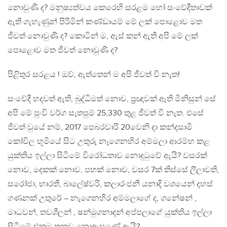
නොවුණි ද? මනුෂ්‍යත්වය කෙරෙහි සරළම හෝ සංවේදීතාවක්
ඇති ගැහැණුන් පිරිමින් කණ්ඩායම් මේ ලක් පොළොව මත
ජීවත් නොවුණි ද? කොටින් ම, ඇස් කන් ඇති අපි මේ ලක්
පොළොව මත ජීවත් නොවුණි ද?
පිළිතුර සරළය ! ඔව්, ඇත්තෙන් ම අපි ජීවත් වී නැත!
සංවේදී හදවත් ඇති, බුද්ධිමත් නොව, ප්‍රඥාවක් ඇති මිනිසුන් සේ
අපි මේ පුංවි වර්ග සැතපුම් 25,330 තුළ ජීවත් වී නැත. එසේ
ජීවත් වුයේ නම්, 2017 පෙබරවාරි 20වෙනි දා කන්දසාමි
කෝවිල භූමියේ සිට උතුරු නැගෙනහිර අම්මලා ආරම්භ කළ
යුක්තිය ඉල්ලා සිටීමේ විරෝධතාව නොදුටුවේ ඇයි? වසරක්
නොව, දෙකක් නොව, පහක් නොව, වසර 7ක් තිස්සේ ලීලාවති,
සරෝජා, භාරතී, බාලේෂ්වරි, කලාරංජනී යනාදි වශයෙන් දහස්
ගණනක් උතුරේ – නැගෙනහිර අම්මලාගේ ද, ගනේෂන් ,
මාධවන්, තවශීලන් , ෂන්මුගනාදන් අප්පලාගේ යුක්තිය ඉල්ලා
සිටීමේ එකම තනුව නොඇසුණේ ඇයි?