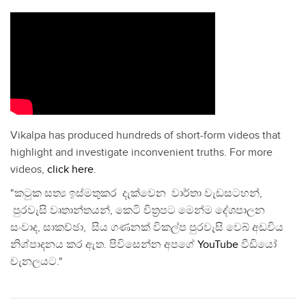
Vikalpa has produced hundreds of short-form videos that
highlight and investigate inconvenient truths. For more
videos,
click here
.
"කටුක සත්‍ය ඉස්මතුකර දැක්වෙන වාර්තා වැඩසටහන්,
පුරවැසි වෘතාන්තයන්, කෙටි චිත්‍රපට මෙන්ම දේශපාලන
සංවාද, සාකච්ඡා, සිය ගණනක් විකල්ප පුරවැසි වෙබ් අඩවිය
නිශ්පාදනය කර ඇත. පිවිසෙන්න අපගේ
YouTube
වීඩියෝ
චැනලයට."