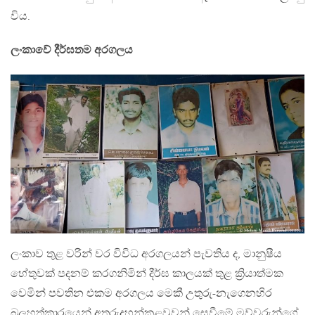
විය.
ලංකාවේ දීර්ඝතම අරගලය
ලංකාව තුළ වරින් වර විවිධ අරගලයන් පැවතිය ද, මානුෂීය
හේතුවක් පදනම් කරගනිමින් දීර්ඝ කාලයක් තුළ ක්‍රියාත්මක
වෙමින් පවතින එකම අරගලය මෙකී උතුරු-නැගෙනහිර
බලහත්කාරයෙන් අතුරුදහන්කළවූවන් සෙවීමේ මව්වරුන්ගේ