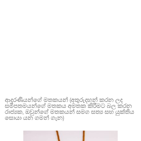
ආදරණීයන්ගේ මතකයන් (අතුරුදහන් කරන ලද
සමීපතමයන්ගේ මතකය අමතක කිරීමට බල කරන
රාජ්‍යක, ඔවුන්ගේ මතකයන් සමග සත්‍ය සහ යුක්තිය
සොයා යන ගමන් ගැන)