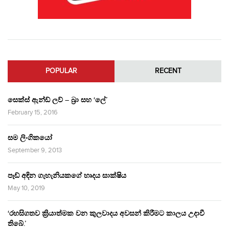
POPULAR
RECENT
සෙක්ස් ඇන්ඩ් ලව් – බ්‍රා සහ ‘ලේ’
February 15, 2016
සම ලිංගිකයෝ
September 9, 2013
පෑඩ් අඳින ගැහැනියකගේ හෘදය සාක්ෂිය
May 10, 2019
‘රහසිගතව ක්‍රියාත්මක වන කුලවාදය අවසන් කිරීමට කාලය උදාවී
තිබේ.’