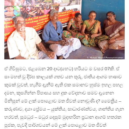
ඒ ගිවිසුමට, එළඹෙන 20 දාට(හෙට) හරියට ම වසර 07කි. ඒ
සා මහත් වූ දීර්ඝ කාලයක් ගතව යන තුරු, ජාතිය ආගම භාෂාව
කුමක් වුවත්, හැගීම් දැනීම් ඇති එක සමානව හුස්ම ඉහල පහල
දමන, කුසගින්න පිපාසය සහ දුක වේදනාව සමව දැනෙන
මිනිසුන් මේ ලක් පොළොව මත ජීවත් නොවුණි ද? මෛත්‍රීය –
කරුණාව, දයා ප්‍රේමය – යුක්තිය, සාධාරණත්වය, ශාන්තිය ගැන
හරවත්, සුමධුර – මධුර දෙසුම් මුදාහරින ප්‍රධාන ආගම් හතරක
පූජක, පැවදි පාර්ශවයන් මේ ලක් පොළොව මත ජීවත්