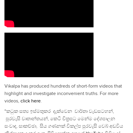
Vikalpa has produced hundreds of short-form videos that
highlight and investigate inconvenient truths. For more
videos,
click here
.
"කටුක සත්‍ය ඉස්මතුකර දැක්වෙන වාර්තා වැඩසටහන්,
පුරවැසි වෘතාන්තයන්, කෙටි චිත්‍රපට මෙන්ම දේශපාලන
සංවාද, සාකච්ඡා, සිය ගණනක් විකල්ප පුරවැසි වෙබ් අඩවිය