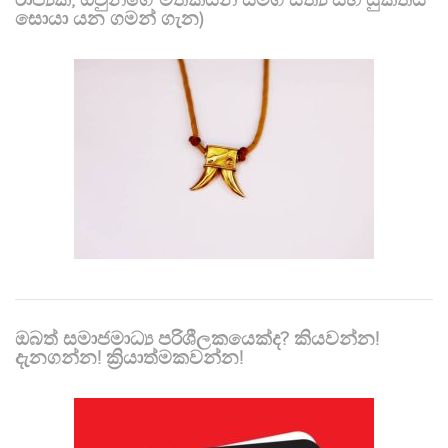
රාජ්‍යක, ඔවුන්ගේ මතකයන් සමග සත්‍ය සහ යුක්තිය
සොයා යන ගමන් ගැන)
ඔබත් සමාජමාධ්‍ය පරිශීලකයෙක්ද? කියවන්න!
දැනගන්න! ක්‍රියාත්මකවන්න!