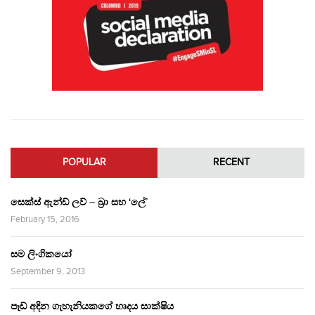
POPULAR
RECENT
සෙක්ස් ඇන්ඩ් ලව් – බ්‍රා සහ ‘ලේ’
February 15, 2016
සම ලිංගිකයෝ
September 9, 2013
පෑඩ් අඳින ගැහැනියකගේ හෘදය සාක්ෂිය