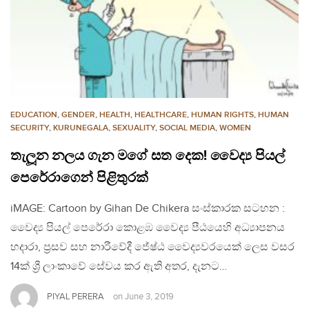
EDUCATION
,
GENDER
,
HEALTH
,
HEALTHCARE
,
HUMAN RIGHTS
,
HUMAN
SECURITY
,
KURUNEGALA
,
SEXUALITY
,
SOCIAL MEDIA
,
WOMEN
තැලූන නලය ගැන මගේ සත දෙක! වෛද්‍ය පියල්
පෙරේරාගෙන් පිළිතුරක්
iMAGE: Cartoon by Gihan De Chikera සංස්කාරක සටහන :
වෛද්‍ය පියල් පෙරේරා කොළඹ වෛද්‍ය පීඨයෙහි අධ්‍යාපනය
හදාරා, ප්‍රසව සහ නාරීවේදී ජේෂ්ඨ වෛද්‍යවරයෙක් ලෙස වසර
14ක් ශ්‍රී ලාංකාවේ සේවය කර ඇති අතර, දැනට…
PIYAL PERERA
on
June 3, 2019