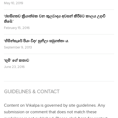
May 10, 2019
‘රහසිගතව ක්‍රියාත්මක වන කුලවාදය අවසන් කිරීමට කාලය උදාවී
තිබේ.’
February 15, 2016
‘හිමින්සැරේ පියා විදා‘ සුනිලා සමුගත්තා ය.
September 9, 2013
‘භූමි’ ගේ කතාව
June 23, 2016
GUIDELINES & CONTACT
Content on Vikalpa is governed by site guidelines. Any
submission or comment that does not match these