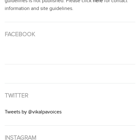
guidelines is not published. Please click
here
for contact
information and site guidelines.
FACEBOOK
TWITTER
Tweets by @vikalpavoices
INSTAGRAM