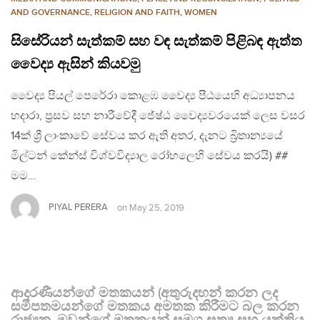
AND GOVERNANCE
,
RELIGION AND FAITH
,
WOMEN
සිසේරියන් සැත්කම්‍ සහ වඳ සැත්කම් පිළිබඳ ඇත්ත
වෛද්‍ය ඇසින් කියවමු
වෛද්‍ය පියල් පෙරේරා කොළඹ වෛද්‍ය පීඨයෙහි අධ්‍යාපනය
හදාරා, ප්‍රසව සහ නාරීවේදී ජේෂ්ඨ වෛද්‍යවරයෙක් ලෙස වසර
14ක් ශ්‍රී ලාංකාවේ සේවය කර ඇති අතර, දැනට බ්‍රිතාන්‍යයේ
මිල්ටන් කේන්ස් විශ්වවිද්‍යාල රෝහලෙහි සේවය කරයි) ##
මම…
PIYAL PERERA
on
May 25, 2019
ආදරණීයන්ගේ මතකයන් (අතුරුදහන් කරන ලද
සමීපතමයන්ගේ මතකය අමතක කිරීමට බල කරන