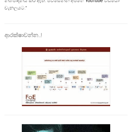
නිශ්පාදනය කර ඇත. පිවිසෙන්න අපගේ
YouTube
වීඩියෝ
චැනලයට."
ආරක්ෂාවන්න..!