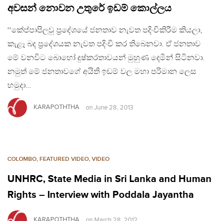
අවසන් නොවන උතුරේ ඉඩම් කොල්ලය
‘‘කේප්පාපිලවු ප්‍රදේශයේ ජනතාව නැවත පදිංචිකිරීම කියලා,
කැළෑ බද ප‍්‍රදේශයක නැවත පදිංචි කර තිබෙනවා. ඒ ජනතාව
මේ වනවිට බොහෝ දුෂ්කරතාවයන් මුහුණ දෙමින් සිටිනවා.
නමුත් මේ ජනතාවගේ අයිති ඉඩම් වල මහා පරිමාන ලෙස
හමුදා…
KARAPOTHTHA
on
June 28, 2013
COLOMBO
,
FEATURED VIDEO
,
VIDEO
UNHRC, State Media in Sri Lanka and Human
Rights – Interview with Poddala Jayantha
KARAPOTHTHA
on
March 28, 2012