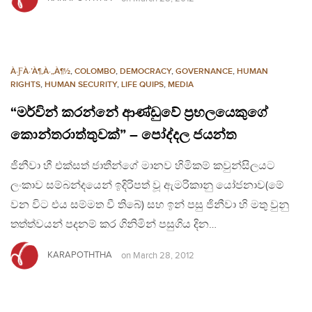
À·ƑÀ·’À¶‚À·„À¶½
,
COLOMBO
,
DEMOCRACY
,
GOVERNANCE
,
HUMAN
RIGHTS
,
HUMAN SECURITY
,
LIFE QUIPS
,
MEDIA
“මර්වින් කරන්නේ ආණ්ඩුවේ ප්‍රභලයෙකුගේ
කොන්තරාත්තුවක්” – පෝද්දල ජයන්ත
ජිනීවා හී එක්සත් ජාතීන්ගේ මානව හිමිකම් කවුන්සිලයට
ලංකාව සම්බන්දයෙන් ඉදිරිපත් වූ ඇමරිකානු යෝජනාව(මේ
වන විට එය සම්මත වී තිබේ) සහ ඉන් පසු ජිනීවා හි මතු වුනු
තත්ත්වයන් පදනම් කර ගිනිමින් පසුගිය දින…
KARAPOTHTHA
on
March 28, 2012