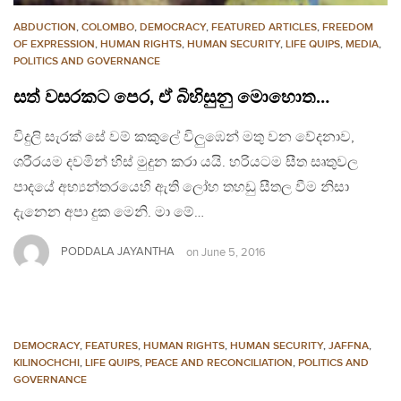
ABDUCTION
,
COLOMBO
,
DEMOCRACY
,
FEATURED ARTICLES
,
FREEDOM
OF EXPRESSION
,
HUMAN RIGHTS
,
HUMAN SECURITY
,
LIFE QUIPS
,
MEDIA
,
POLITICS AND GOVERNANCE
සත් වසරකට පෙර, ඒ බිහිසුනු මොහොත…
විදුලි සැරක් සේ වම් කකුලේ විලුඹෙන් මතු වන වේදනාව,
ශරීරයම දවමින් හිස් මුදුන කරා යයි. හරියටම සීත සෘතුවල
පාදයේ අභ්‍යන්තරයෙහි ඇති ලෝහ තහඩු සීතල වීම නිසා
දැනෙන අපා දුක මෙනි. මා මේ…
PODDALA JAYANTHA
on
June 5, 2016
DEMOCRACY
,
FEATURES
,
HUMAN RIGHTS
,
HUMAN SECURITY
,
JAFFNA
,
KILINOCHCHI
,
LIFE QUIPS
,
PEACE AND RECONCILIATION
,
POLITICS AND
GOVERNANCE