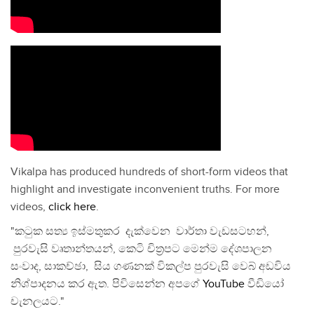
Vikalpa has produced hundreds of short-form videos that
highlight and investigate inconvenient truths. For more
videos,
click here
.
"කටුක සත්‍ය ඉස්මතුකර දැක්වෙන වාර්තා වැඩසටහන්,
පුරවැසි වෘතාන්තයන්, කෙටි චිත්‍රපට මෙන්ම දේශපාලන
සංවාද, සාකච්ඡා, සිය ගණනක් විකල්ප පුරවැසි වෙබ් අඩවිය
නිශ්පාදනය කර ඇත. පිවිසෙන්න අපගේ
YouTube
වීඩියෝ
චැනලයට."