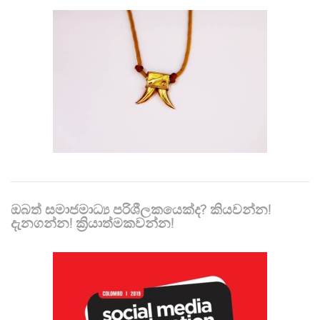
ඔබත් සමාජමාධ්‍ය පරිශීලකයෙක්ද? කියවන්න!
දැනගන්න! ක්‍රියාත්මකවන්න!