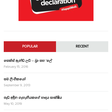
POPULAR
RECENT
සෙක්ස් ඇන්ඩ් ලව් – බ්‍රා සහ ‘ලේ’
February 15, 2016
සම ලිංගිකයෝ
September 9, 2013
පෑඩ් අඳින ගැහැනියකගේ හෘදය සාක්ෂිය
May 10, 2019