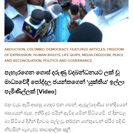
ABDUCTION
,
COLOMBO
,
DEMOCRACY
,
FEATURED ARTICLES
,
FREEDOM
OF EXPRESSION
,
HUMAN RIGHTS
,
LIFE QUIPS
,
MEDIA FREEDOM
,
PEACE
AND RECONCILIATION
,
POLITICS AND GOVERNANCE
පැහැරගෙන ගොස් දරුණු වදබන්ධනයට ලක් වූ
මාධ්‍යවේදී පෝද්දල ජයන්තගෙන් ‘යුක්තිය’ ඉල්ලා
පැමිණිල්ලක් [Video]
එදා වැඩ ඇරී ආපසු ගෙදර එන ගමන්, ඇඹුල්දෙණිය හන්දියෙන්
බසයෙන් බැස, ඉතිරි දුර පයින් ඇවිද යමින් සිටියෙමි. ඒ දිනවල
මා සිටියේ දිගින් දිගටම එල්ලවූ තර්ජන හේතුවෙන් ස්ථිර පදිංචි
නිවසින් බැහැරව තාවකාලික කුලී…