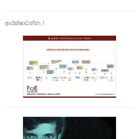
ආරක්ෂාවන්න..!