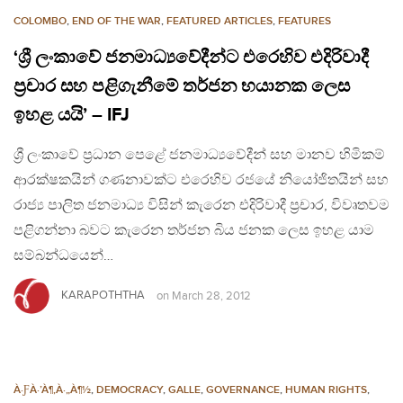
COLOMBO
,
END OF THE WAR
,
FEATURED ARTICLES
,
FEATURES
‘ශ්‍රී ලංකාවේ ජනමාධ්‍යවේදීන්ට එරෙහිව එදිරිවාදී
ප්‍රචාර සහ පළිගැනීමේ තර්ජන භයානක ලෙස
ඉහළ යයි’ – IFJ
ශ්‍රී ලංකාවේ ප්‍රධාන පෙළේ ජනමාධ්‍යවේදීන් සහ මානව හිමිකම්
ආරක්ෂකයින් ගණනාවක්ට එරෙහිව රජයේ නියෝජිතයින් සහ
රාජ්‍ය පාලිත ජනමාධ්‍ය විසින් කැරෙන එදිරිවාදී ප්‍රචාර, විවෘතවම
පළිගන්නා බවට කැරෙන තර්ජන බිය ජනක ලෙස ඉහළ යාම
සම්බන්ධයෙන්…
KARAPOTHTHA
on
March 28, 2012
À·ƑÀ·’À¶‚À·„À¶½
,
DEMOCRACY
,
GALLE
,
GOVERNANCE
,
HUMAN RIGHTS
,