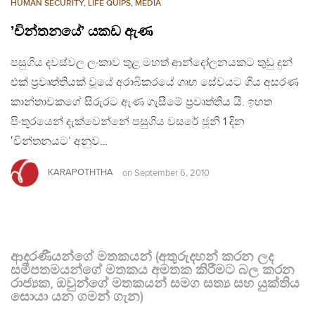
HUMAN SECURITY
,
LIFE QUIPS
,
MEDIA
’චින්තනයේ’ යකඩ ඇණ
පසුගිය දවස්වල ලංකාව තුළ මහත් ආන්දෝලනයකට තුඩු දුන්
එක් ප්‍රවෘත්තියක් වූයේ අරාබිකරයේ ගෘහ සේවයට ගිය අසරණ
කාන්තාවකගේ සිරුරට ඇණ ගැසීමේ ප්‍රවෘත්තිය යි. ඉහත
පිංතූරයෙන් දැක්වෙන්නේ පසුගිය වසරේ ජූනි 1 දින
‛චින්තනයට’ අනුව…
KARAPOTHTHA
on
September 6, 2010
ආදරණීයන්ගේ මතකයන් (අතුරුදහන් කරන ලද
සමීපතමයන්ගේ මතකය අමතක කිරීමට බල කරන
රාජ්‍යක, ඔවුන්ගේ මතකයන් සමග සත්‍ය සහ යුක්තිය
සොයා යන ගමන් ගැන)