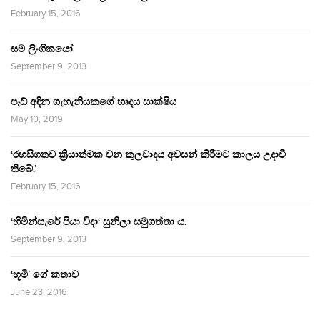
February 15, 2016
සම ලිංගිකයෝ
September 9, 2013
පෑඩ් අඳින ගැහැනියකගේ හෘදය සාක්ෂිය
May 10, 2019
‘රහසිගතව ක්‍රියාත්මක වන කුලවාදය අවසන් කිරීමට කාලය උදාවී
තිබේ.’
February 15, 2016
‘හිමින්සැරේ පියා විදා‘ සුනිලා සමුගත්තා ය.
September 9, 2013
‘භූමි’ ගේ කතාව
June 23, 2016