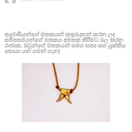
ආදරණීයන්ගේ මතකයන් (අතුරුදහන් කරන ලද
සමීපතමයන්ගේ මතකය අමතක කිරීමට බල කරන
රාජ්‍යක, ඔවුන්ගේ මතකයන් සමග සත්‍ය සහ යුක්තිය
සොයා යන ගමන් ගැන)