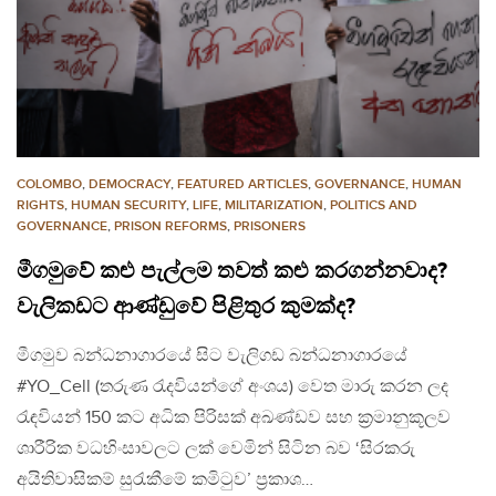
COLOMBO
,
DEMOCRACY
,
FEATURED ARTICLES
,
GOVERNANCE
,
HUMAN
RIGHTS
,
HUMAN SECURITY
,
LIFE
,
MILITARIZATION
,
POLITICS AND
GOVERNANCE
,
PRISON REFORMS
,
PRISONERS
මීගමුවේ කළු පැල්ලම තවත් කළු කරගන්නවාද?
වැලිකඩට ආණ්ඩුවේ පිළිතුර කුමක්ද?
මීගමුව බන්ධනාගාරයේ සිට වැලිගඩ බන්ධනාගාරයේ
#YO_Cell (තරුණ රැදවියන්ගේ අංශය) වෙත මාරු කරන ලද
රැඳවියන් 150 කට අධික පිරිසක් අඛණ්ඩව සහ ක්‍රමානුකූලව
ශාරීරික වධහිංසාවලට ලක් වෙමින් සිටින බව ‘සිරකරු
අයිතිවාසිකම් සුරැකීමේ කමිටුව’ ප්‍රකාශ…