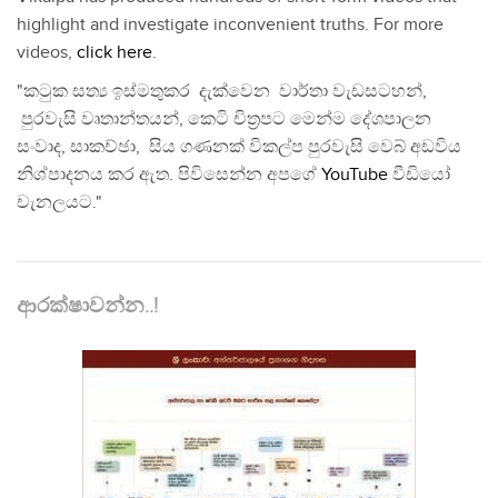
highlight and investigate inconvenient truths. For more
videos,
click here
.
"කටුක සත්‍ය ඉස්මතුකර දැක්වෙන වාර්තා වැඩසටහන්,
පුරවැසි වෘතාන්තයන්, කෙටි චිත්‍රපට මෙන්ම දේශපාලන
සංවාද, සාකච්ඡා, සිය ගණනක් විකල්ප පුරවැසි වෙබ් අඩවිය
නිශ්පාදනය කර ඇත. පිවිසෙන්න අපගේ
YouTube
වීඩියෝ
චැනලයට."
ආරක්ෂාවන්න..!