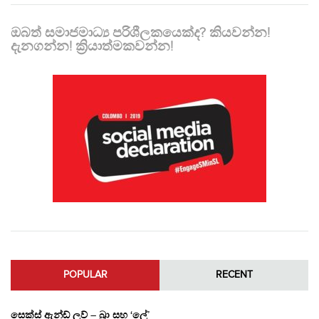
ඔබත් සමාජමාධ්‍ය පරිශීලකයෙක්ද? කියවන්න!
දැනගන්න! ක්‍රියාත්මකවන්න!
POPULAR
RECENT
සෙක්ස් ඇන්ඩ් ලව් – බ්‍රා සහ ‘ලේ’