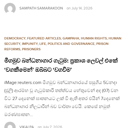
SAMPATH SAMARAKOON
on
July 14, 2026
DEMOCRACY
,
FEATURED ARTICLES
,
GAMPAHA
,
HUMAN RIGHTS
,
HUMAN
SECURITY
,
IMPUNITY
,
LIFE
,
POLITICS AND GOVERNANCE
,
PRISON
REFORMS
,
PRISONERS
මීගමුව බන්ධනාගාර ගැටුම: ප්‍රකාශ ලෙවල් එකේ
‘වගකීමෙන්’ ඔබ්බට ‘වගවීම’
iMage:reuters.com මීගමුව බන්ධනාගාරයේ පසුගිය 5වනදා
(ජූලි) ආරම්භ වූ ගැටුම්කාරී තත්ත්වය හේතුවෙන් අද (07) වන
විට 27 දෙනෙක් ඝාතනයට ලක් වී ඇති අතර එයින් 7දෙනෙක්
බන්ධනාගාර නිලධාරීන් බව වාර්තා වෙයි. කෙසේ නමුත්
මරණ/ඝාතන…
VIKALPA
on
July 7, 2026