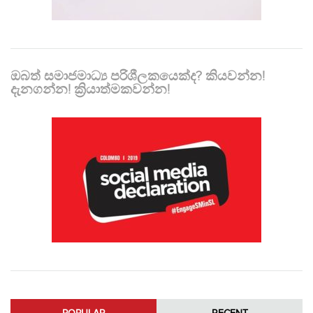
ඔබත් සමාජමාධ්‍ය පරිශීලකයෙක්ද? කියවන්න!
දැනගන්න! ක්‍රියාත්මකවන්න!