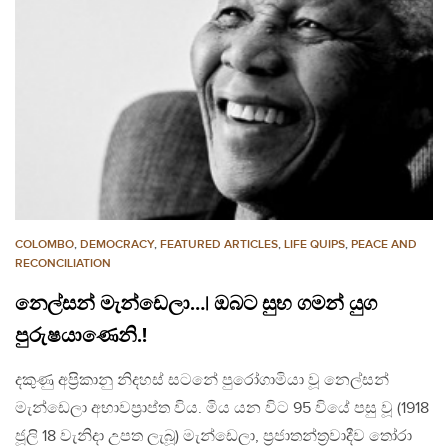
COLOMBO
,
DEMOCRACY
,
FEATURED ARTICLES
,
LIFE QUIPS
,
PEACE AND
RECONCILIATION
නෙල්සන් මැන්ඩෙලා…| ඔබට සුභ ගමන් යුග
පුරුෂයාණෙනි.!
දකුණු අප්‍රිකානු නිදහස් සටනේ පුරෝගාමියා වූ නෙල්සන්
මැන්ඩෙලා අභාවප්‍රාප්ත විය. මිය යන විට 95 වියේ පසු වූ (1918
ජූලි 18 වැනිදා උපත ලැබූ) මැන්ඩෙලා, ප්‍රජාතන්ත්‍රවාදීව තෝරා