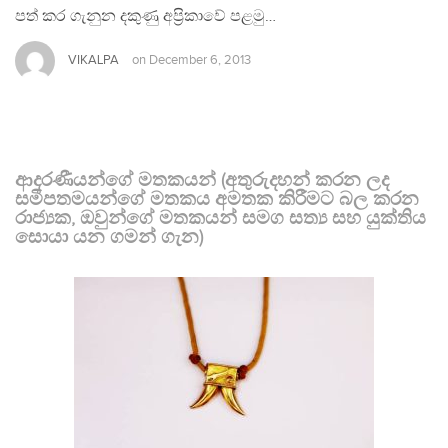
පත් කර ගැනුන දකුණු අප්‍රිකාවේ පළමු…
VIKALPA
on
December 6, 2013
ආදරණීයන්ගේ මතකයන් (අතුරුදහන් කරන ලද
සමීපතමයන්ගේ මතකය අමතක කිරීමට බල කරන
රාජ්‍යක, ඔවුන්ගේ මතකයන් සමග සත්‍ය සහ යුක්තිය
සොයා යන ගමන් ගැන)