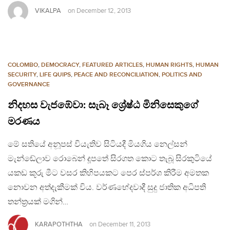
VIKALPA
on
December 12, 2013
COLOMBO
,
DEMOCRACY
,
FEATURED ARTICLES
,
HUMAN RIGHTS
,
HUMAN
SECURITY
,
LIFE QUIPS
,
PEACE AND RECONCILIATION
,
POLITICS AND
GOVERNANCE
නිදහස වැජඹේවා: සැබෑ ශ්‍රේෂ්ඨ මිනිසෙකුගේ
මරණය
මේ සතියේ අනූපස් වියැතිව සිටියදී මියගිය නෙල්සන්
මැන්ඬේලාව රොබෙන් දූපතේ සිරගත කොට තැබූ සිරකුටියේ
යකඩ කූරු මීට වසර කිහිපයකට පෙර ස්පර්ශ කිරීම අමතක
නොවන අත්දැකීමක් විය. වර්ණභේදවාදී සුදු ජාතික අධිපති
තන්ත‍්‍රයක් මගින්…
KARAPOTHTHA
on
December 11, 2013