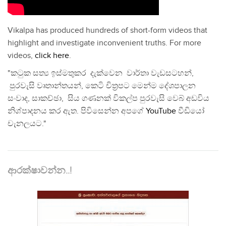
Vikalpa has produced hundreds of short-form videos that
highlight and investigate inconvenient truths. For more
videos,
click here
.
"කටුක සත්‍ය ඉස්මතුකර දැක්වෙන වාර්තා වැඩසටහන්,
පුරවැසි වෘතාන්තයන්, කෙටි චිත්‍රපට මෙන්ම දේශපාලන
සංවාද, සාකච්ඡා, සිය ගණනක් විකල්ප පුරවැසි වෙබ් අඩවිය
නිශ්පාදනය කර ඇත. පිවිසෙන්න අපගේ
YouTube
වීඩියෝ
චැනලයට."
ආරක්ෂාවන්න..!