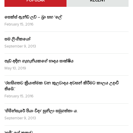
POPULAR
RECENT
සෙක්ස් ඇන්ඩ් ලව් – බ්‍රා සහ ‘ලේ’
February 15, 2016
සම ලිංගිකයෝ
September 9, 2013
පෑඩ් අඳින ගැහැනියකගේ හෘදය සාක්ෂිය
May 10, 2019
‘රහසිගතව ක්‍රියාත්මක වන කුලවාදය අවසන් කිරීමට කාලය උදාවී
තිබේ.’
February 15, 2016
‘හිමින්සැරේ පියා විදා‘ සුනිලා සමුගත්තා ය.
September 9, 2013
‘භූමි’ ගේ කතාව