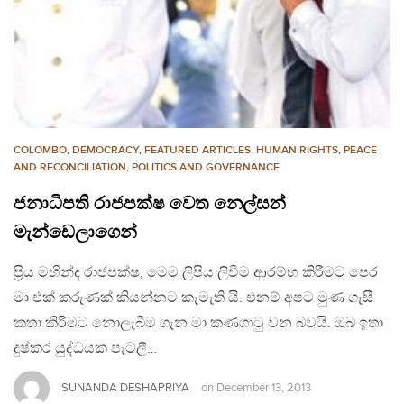
COLOMBO
,
DEMOCRACY
,
FEATURED ARTICLES
,
HUMAN RIGHTS
,
PEACE
AND RECONCILIATION
,
POLITICS AND GOVERNANCE
ජනාධිපති රාජපක්ෂ වෙත නෙල්සන්
මැන්ඩෙලාගෙන්
ප්‍රිය මහින්ද රාජපක්ෂ, මෙම ලිපිය ලිවීම ආරම්භ කිරීමට පෙර
මා එක් කරුණක් කියන්නට කැමැති යි. එනම් අපට මුණ ගැසී
කතා කිරිමට නොලැබීම ගැන මා කණගාටු වන බවයි. ඔබ ඉතා
දුෂ්කර යුද්ධයක පැටලී…
SUNANDA DESHAPRIYA
on
December 13, 2013