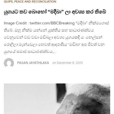
QUIPS
,
PEACE AND RECONCILIATION
යුගයට තව බොහෝ “මදීබා” ලා අවශ්‍ය කර තිබේ
Image Credit : twitter.com/BBCBreaking “මදීබා” නික්මගොස්
තිබේ. ඔහු නික්ම යන්නේ යුක්තිය සහ සාධාරණත්වය
වෙනුවෙන් වඩ වඩා මඩීබලා අවශ්‍ය යුගයකදී ය. නෙල්සන්
රොලිලා මැන්ඩෙලා හෙවත් ආදරණීය ‘මඩීබා’ අප ජීවත් වන
යුගයේ සමාජ සාධාරණත්වය,…
PASAN JAYATHILAKA
on
December 6, 2013