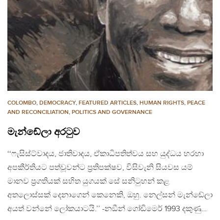
COLOMBO
,
DEMOCRACY
,
FEATURED ARTICLES
,
HUMAN RIGHTS
,
PEACE
AND RECONCILIATION
,
POLITICS AND GOVERNANCE
මැන්ඬේලා අරටුව
‘‘ෆැසිස්ට්වාදය, ජාතිවාදය, ඒකාධිපතිත්වය සහ යුද්ධය හරහා
අපකීර්තියට පත්වූවන්ට ප‍්‍රතිපක්ෂව, විසිවැනි සියවස යම්
මානව ප‍්‍රගතියක් සහිත යුගයක් සේ සනිටුහන් කළ
අතලොස්සක් දෙනාගෙන් කෙනෙකි, ඔහු. නෙල්සන් මැන්ඬේලා
අයත් වන්නේ ලෝකයාටයි.’’ -නඞීන් ගෝඩිමෙර් 1993 දකුණු…