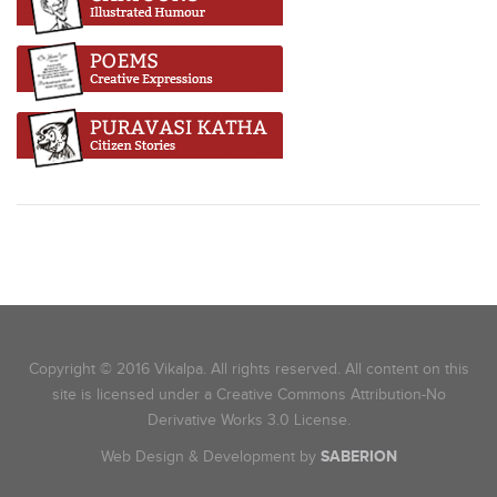
Copyright © 2016 Vikalpa. All rights reserved. All content on this
site is licensed under a Creative Commons Attribution-No
Derivative Works 3.0 License.
Web Design & Development by
SABERION