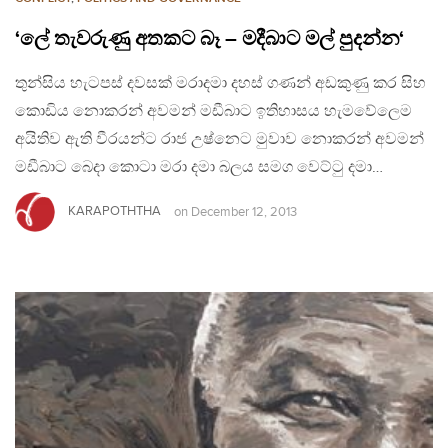
‘ලේ තැවරුණු අතකට බෑ – මදීබාට මල් පුදන්න‘
තුන්සිය හැටපස් දවසක් මරාදමා දහස් ගණන් අඩකුණු කර සිහ
කොඩිය නොකරන් අවමන් මඩීබාට ඉතිහාසය හැමවේලෙම
අයිතිව ඇති වීරයන්ට රාජ උෂ්නෙට මුවාව නොකරන් අවමන්
මඩීබාට බෙදා කොටා මරා දමා බලය සමග වෙට්ටු දමා…
KARAPOTHTHA
on
December 12, 2013