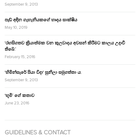
September 9, 2013
පෑඩ් අඳින ගැහැනියකගේ හෘදය සාක්ෂිය
May 10, 2019
‘රහසිගතව ක්‍රියාත්මක වන කුලවාදය අවසන් කිරීමට කාලය උදාවී
තිබේ.’
February 15, 2016
‘හිමින්සැරේ පියා විදා‘ සුනිලා සමුගත්තා ය.
September 9, 2013
‘භූමි’ ගේ කතාව
June 23, 2016
GUIDELINES & CONTACT