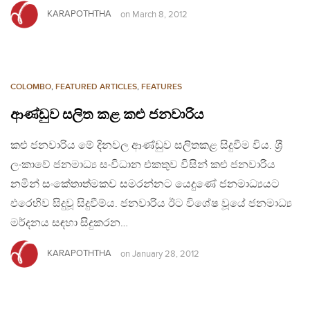
KARAPOTHTHA
on
March 8, 2012
COLOMBO
,
FEATURED ARTICLES
,
FEATURES
ආණ්ඩුව සලිත කළ කළු ජනවාරිය
කළු ජනවාරිය මේ දිනවල ආණ්ඩුව සලිතකළ සිදුවීම විය. ශ‍්‍රී
ලංකාවේ ජනමාධ්‍ය සංවිධාන එකතුව විසින් කළු ජනවාරිය
නමින් සංකේතාත්මකව සමරන්නට යෙදුණේ ජනමාධ්‍යයට
එරෙහිව සිදුවූ සිදුවීම්ය. ජනවාරිය ඊට විශේෂ වූයේ ජනමාධ්‍ය
මර්දනය සඳහා සිදුකරන…
KARAPOTHTHA
on
January 28, 2012