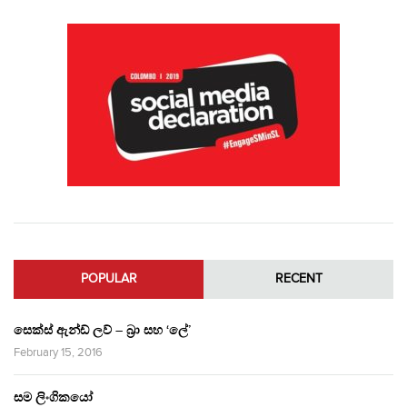
POPULAR
RECENT
සෙක්ස් ඇන්ඩ් ලව් – බ්‍රා සහ ‘ලේ’
February 15, 2016
සම ලිංගිකයෝ