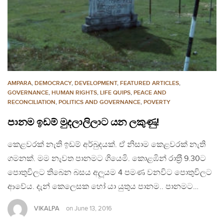
AMPARA
,
DEMOCRACY
,
DEVELOPMENT
,
FEATURED ARTICLES
,
GOVERNANCE
,
HUMAN RIGHTS
,
LIFE QUIPS
,
PEACE AND
RECONCILIATION
,
POLITICS AND GOVERNANCE
,
POVERTY
පානම ඉඩම් මුදලාලිලාට යන ලකුණු!
කෙළවරක් නැති ඉඩම් අර්බුදයක්. ඒ නිසාම කෙළවරක් නැති
ගමනක්. මම නැවත පානමට ගියෙමි. කොළඹින් රාත‍්‍රී 9.30ට
පොතුවිලට තිබෙන බසය අලූයම 4 පමණ වනවිට පොතුවිලට
ආවේය. දැන් කෙලෙසක හෝ යා යුතුය පානම.. පානමට…
VIKALPA
on
June 13, 2016