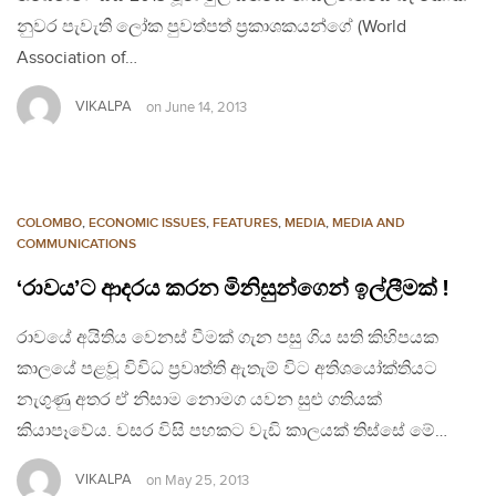
නුවර පැවැති ලෝක පුවත්පත් ප‍්‍රකාශකයන්ගේ (World
Association of…
VIKALPA
on
June 14, 2013
COLOMBO
,
ECONOMIC ISSUES
,
FEATURES
,
MEDIA
,
MEDIA AND
COMMUNICATIONS
‘රාවය’ට ආදරය කරන මිනිසුන්ගෙන් ඉල්ලීමක් !
රාවයේ අයිතිය වෙනස් වීමක් ගැන පසු ගිය සති කිහිපයක
කාලයේ පළවූ විවිධ ප‍්‍රවෘත්ති ඇතැම් විට අතිශයෝක්තියට
නැගුණු අතර ඒ නිසාම නොමග යවන සුළු ගතියක්
කියාපෑවේය. වසර විසි පහකට වැඩි කාලයක් තිස්සේ මේ…
VIKALPA
on
May 25, 2013