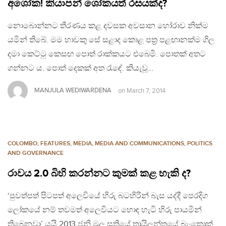
අශෝක! කියාපන් ශෝකයත් රසයක්ද?
නොබොන්නට තීරණය කළ දවසක අවසාන හෝරාව නික්ම
යමින් තිබේ. මම හාවකු සේ සළාද කොළ පත්‍ර පළඟානක්ම ගිල
දමා කෙට්ටු කෙසඟ පොත් රාක්කයට එබෙමි. පොතක් අතට
ගන්නට ය. පොත් දෙකක් අත රැඳේ. කියැවූ…
MANJULA WEDIWARDENA
on
March 7, 2014
COLOMBO
,
FEATURES
,
MEDIA
,
MEDIA AND COMMUNICATIONS
,
POLITICS
AND GOVERNANCE
රාවය 2.0 බිහි කරන්නට කුමක් කළ හැකි ද?
‘පුවත්පත් පිටපත් අලෙවියේ හිරු බටහිරින් බැස යද්දී පෙරදිග
ලෝකයේ නම් තවමත් අලෙවියට හොඳ හැටි හිරු පායමින්
තිබෙනවා’ යයි 2013 ජූනි මුල සතියේ තායිලන්තයේ බැංකොක්