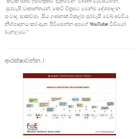
"කටුක සත්‍ය ඉස්මතුකර දැක්වෙන වාර්තා වැඩසටහන්,
පුරවැසි වෘතාන්තයන්, කෙටි චිත්‍රපට මෙන්ම දේශපාලන
සංවාද, සාකච්ඡා, සිය ගණනක් විකල්ප පුරවැසි වෙබ් අඩවිය
නිශ්පාදනය කර ඇත. පිවිසෙන්න අපගේ
YouTube
වීඩියෝ
චැනලයට."
ආරක්ෂාවන්න..!