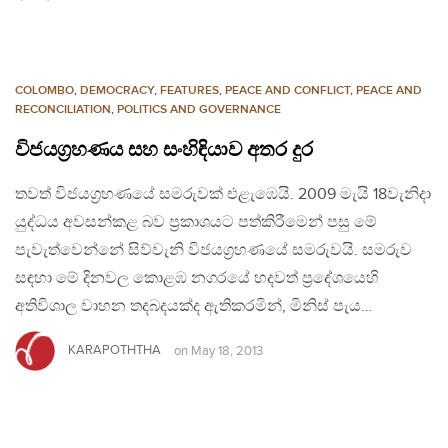
COLOMBO
,
DEMOCRACY
,
FEATURES
,
PEACE AND CONFLICT
,
PEACE AND
RECONCILIATION
,
POLITICS AND GOVERNANCE
විජයග‍්‍රහණය සහ සංහිඳියාව අතර දුර
තවත් විජයග‍්‍රහණයේ සමරුවක් එළැඹෙයි. 2009 මැයි 18වැනිදා
යුද්ධය අවසන්කළ බව ප‍්‍රකාශයට පත්කිරීමෙන් පසු මේ
පැවැත්වෙන්නේ සිව්වැනි විජයග‍්‍රහණයේ සමරුවයි. සමරුව
සඳහා මේ දිනවල කොළඹ නගරයේ හදවත් ප‍්‍රදේශයෙහි
අතිවිශාල වාහන තදබදයක්ද ඇතිකරමින්, මිනිස් පැය…
KARAPOTHTHA
on
May 18, 2013