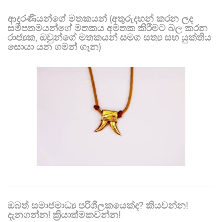
ආදරණීයන්ගේ මතකයන් (අතුරුදහන් කරන ලද
සමීපතමයන්ගේ මතකය අමතක කිරීමට බල කරන
රාජ්‍යක, ඔවුන්ගේ මතකයන් සමග සත්‍ය සහ යුක්තිය
සොයා යන ගමන් ගැන)
ඔබත් සමාජමාධ්‍ය පරිශීලකයෙක්ද? කියවන්න!
දැනගන්න! ක්‍රියාත්මකවන්න!