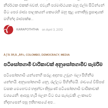
නිරර්ථක එකක් බවත්, එවැනි පරමාර්ථයක ඔහු එල්බ සිටින්නේ
මීට පෙර රාජ්‍ය පාලකයන් කෙරෙහි ඔහු තුළ නොතිබූ ප්‍රසාදයක්
මහින්ද රාජපක්ෂ…
KARAPOTHTHA
on
April 3, 2012
À·ƑÀ·’À¶‚À·„À¶½
,
COLOMBO
,
DEMOCRACY
,
MEDIA
පටිසෝතගාමී චාරිකාවක් අනුසෝතගාමීව සැමරීම
පටිසෝතගාමී යන්නෙහි සරළ අදහස උඩුගං බලා පිහිනීම
යන්නයි. අනුසෝතගාමී යනු, රැල්ලට පිහිනීමයි. රාවයේ විසිපස්
වසක මෙහෙවර හඳුන්වා තිබුණේ පටිසෝතගාමී චාරිකාවක්
වශයෙනි. ආපසු හැරී බලන විට එය සැබෑවකි. ලංකාවේ
නිදහසෙන් පසු ඉතිහාසයේ අප…