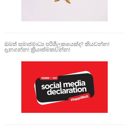
ඔබත් සමාජමාධ්‍ය පරිශීලකයෙක්ද? කියවන්න!
දැනගන්න! ක්‍රියාත්මකවන්න!