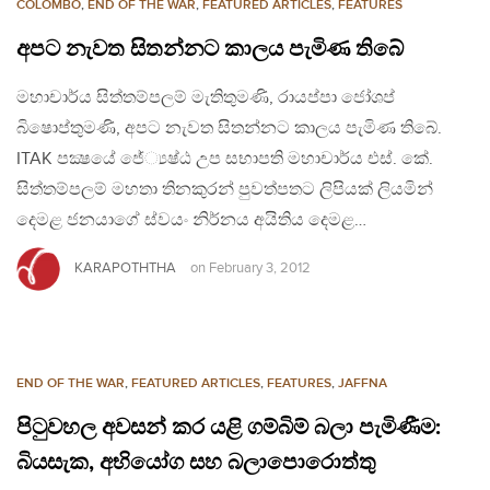
COLOMBO
,
END OF THE WAR
,
FEATURED ARTICLES
,
FEATURES
අපට නැවත සිතන්නට කාලය පැමිණ තිබේ
මහාචාර්ය සිත්තම්පලම් මැතිතුමණි, රායප්පා ජෝශප්
බිෂොප්තුමණි, අපට නැවත සිතන්නට කාලය පැමිණ තිබේ.
ITAK පක්‍ෂයේ ජේ්‍යෂ්ඨ උප සභාපති මහාචාර්ය එස්. කේ.
සිත්තම්පලම් මහතා තිනකුරන් පුවත්පතට ලිපියක් ලියමින්
දෙමළ ජනයාගේ ස්වයං නිර්නය අයිතිය දෙමළ…
KARAPOTHTHA
on
February 3, 2012
END OF THE WAR
,
FEATURED ARTICLES
,
FEATURES
,
JAFFNA
පිටුවහල අවසන් කර යළි ගම්බිම් බලා පැමිණීම:
බියසැක, අභියෝග සහ බලාපොරොත්තු