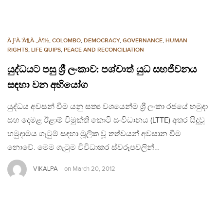
À·ƑÀ·’À¶‚À·„À¶½
,
COLOMBO
,
DEMOCRACY
,
GOVERNANCE
,
HUMAN
RIGHTS
,
LIFE QUIPS
,
PEACE AND RECONCILIATION
යුද්ධයට පසු ශ්‍රී ලංකාව: පශ්චාත් යුධ සහජීවනය
සඳහා වන අභියෝග
යුද්ධය අවසන් වීම යනු සත්‍ය වශයෙන්ම ශ්‍රී ලංකා රජයේ හමුදා
සහ දෙමළ ඊළාම් විමුක්ති කොටි සංවිධානය (LTTE) අතර සිදුවූ
හමුදාමය ගැටුම් සඳහා මූලික වූ තත්වයන් අවසාන වීම
නොවේ. මෙම ගැටුම විවිධාකර ස්වරූපවලින්…
VIKALPA
on
March 20, 2012