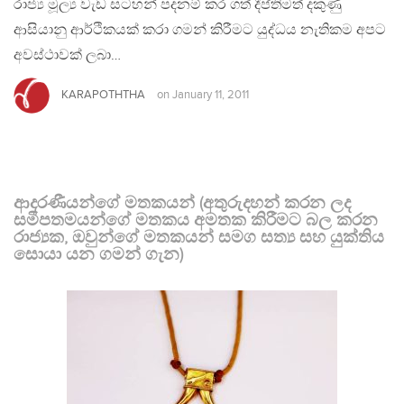
රාජ්‍ය මූල්‍ය වැඩ සටහන් පදනම් කර ගත් දීප්තිමත් දකුණු
ආසියානු ආර්ථිකයක් කරා ගමන් කිරීමට යුද්ධය නැතිකම අපට
අවස්ථාවක් ලබා…
KARAPOTHTHA
on
January 11, 2011
ආදරණීයන්ගේ මතකයන් (අතුරුදහන් කරන ලද
සමීපතමයන්ගේ මතකය අමතක කිරීමට බල කරන
රාජ්‍යක, ඔවුන්ගේ මතකයන් සමග සත්‍ය සහ යුක්තිය
සොයා යන ගමන් ගැන)