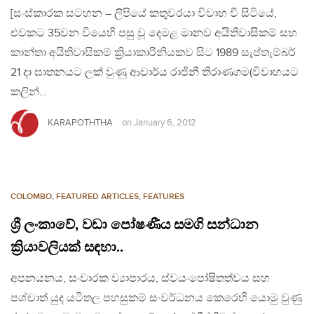
[සංස්කාරක සටහන – ලිපියේ කතුවරයා විවාහ වී සිටියේ,
එවකට 35වන වියෙහි පසු වූ දෙමළ මානව අයිතිවාසිකම් සහ
කාන්තා අයිතිවාසිකම් ක්‍රියාකාරිනියකව සිට 1989 සැප්තැම්බර්
21 දා ඝාතනයට ලක් වුණු ආචාර්ය රාජිනී තිරාණගම(විවාහයට
කලින්…
KARAPOTHTHA
on
January 6, 2012
COLOMBO
,
FEATURED ARTICLES
,
FEATURES
ශ්‍රී ලංකාවේ, වඩා පෝෂණීය සමගි සන්ධාන
ක්‍රියාවලියක් සඳහා..
අපනයනය, සංචාරක ව්‍යාපාරය, ස්වයංපෝෂිතත්වය සහ
පශ්චාත් යුද යටිතල පහසුකම් සංවර්ධනය කෙරෙහි යොමු වුණු