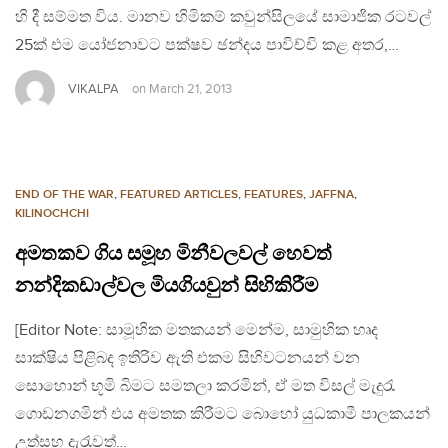
හි දී සම්මත විය. මානව හිමිකම් කවුන්සිලයේ සාමාජික රටවල්
25ක් එම යෝජනාවට පක්ෂව ඡන්දය පාවිච්චි කළ අතර,…
VIKALPA
on
March 21, 2013
END OF THE WAR
,
FEATURED ARTICLES
,
FEATURES
,
JAFFNA
,
KILINOCHCHI
අමතකව ගිය සමූහ මිනීවලවල් හෙවත්
නන්දිකඩාල්වල මියගියවුන් සිහිකිරීම
[Editor Note: සාමූහික මතකයන් මෙන්ම, සාමුහික හෘද
සාක්ෂිය පිළිබද ඉතිරිව ඇති එකම සිහිවටනයන් වන
සොහොන් භූමි බිමට සමතලා කරමින්, ඒ මත විසල් මැදුරැ
ගොඩනගමින් එය අමතක කිරීමට බොහෝ යුධකාමී පාලකයන්
උත්සහ දැරැවත්…