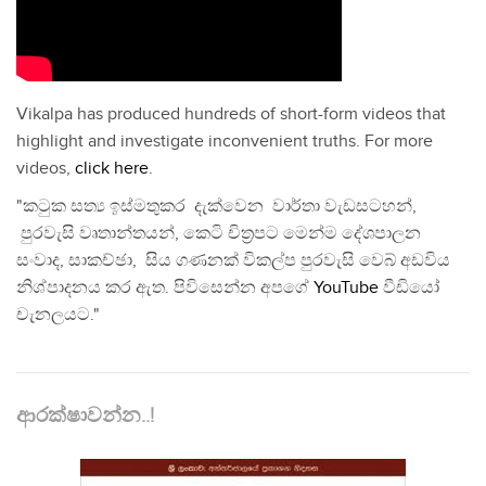
Vikalpa has produced hundreds of short-form videos that
highlight and investigate inconvenient truths. For more
videos,
click here
.
"කටුක සත්‍ය ඉස්මතුකර දැක්වෙන වාර්තා වැඩසටහන්,
පුරවැසි වෘතාන්තයන්, කෙටි චිත්‍රපට මෙන්ම දේශපාලන
සංවාද, සාකච්ඡා, සිය ගණනක් විකල්ප පුරවැසි වෙබ් අඩවිය
නිශ්පාදනය කර ඇත. පිවිසෙන්න අපගේ
YouTube
වීඩියෝ
චැනලයට."
ආරක්ෂාවන්න..!