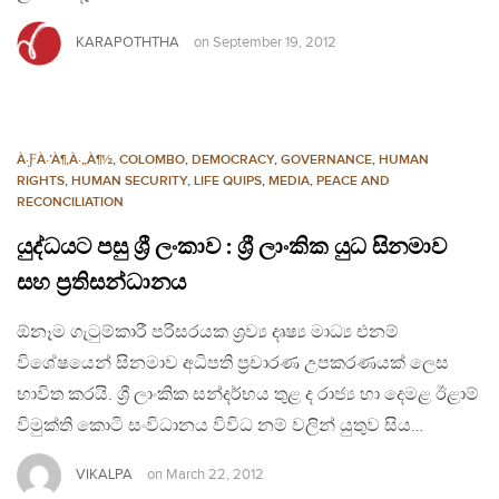
KARAPOTHTHA
on
September 19, 2012
À·ƑÀ·’À¶‚À·„À¶½
,
COLOMBO
,
DEMOCRACY
,
GOVERNANCE
,
HUMAN
RIGHTS
,
HUMAN SECURITY
,
LIFE QUIPS
,
MEDIA
,
PEACE AND
RECONCILIATION
යුද්ධයට පසු ශ්‍රී ලංකාව : ශ්‍රී ලාංකික යුධ සිනමාව
සහ ප්‍රතිසන්ධානය
ඕනෑම ගැටුම්කාරී පරිසරයක ශ්‍රව්‍ය දෘෂ්‍ය මාධ්‍ය එනම්
විශේෂයෙන් සිනමාව අධිපති ප්‍රචාරණ උපකරණයක් ලෙස
භාවිත කරයි. ශ්‍රී ලාංකික සන්දර්භය තුළ ද රාජ්‍ය හා දෙමළ ඊළාම්
විමුක්ති කොටි සංවිධානය විවිධ නම් වලින් යුතුව සිය…
VIKALPA
on
March 22, 2012