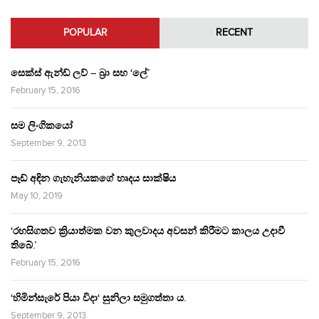
POPULAR
RECENT
සෙක්ස් ඇන්ඩ් ලව් – බ්‍රා සහ ‘ලේ’
February 15, 2016
සම ලිංගිකයෝ
September 9, 2013
පෑඩ් අඳින ගැහැනියකගේ හෘදය සාක්ෂිය
May 10, 2019
‘රහසිගතව ක්‍රියාත්මක වන කුලවාදය අවසන් කිරීමට කාලය උදාවී
තිබේ.’
February 15, 2016
‘හිමින්සැරේ පියා විදා‘ සුනිලා සමුගත්තා ය.
September 9, 2013