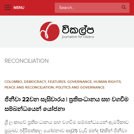
S
Search
MENU
k
for:
i
p
t
o
m
a
RECONCILIATION
i
n
c
COLOMBO
,
DEMOCRACY
,
FEATURES
,
GOVERNANCE
,
HUMAN RIGHTS
,
o
PEACE AND RECONCILIATION
,
POLITICS AND GOVERNANCE
n
ජිනීවා 22වන සැසිවාරය | ප්‍රතිසංධානය සහ වගවීම
t
e
සම්බන්ධයෙන් යෝජනා
n
ශ්‍රී ලංකාවේ ප්‍රතිසංධානය සහ වගවීම සම්බන්ධයෙන් ඇමරිකාව
t
ප්‍රමුඛව ඉදිරිපත්කල යෝජනාව අද(21) වැඩි ඡන්ද 12කින් ජිනීවා