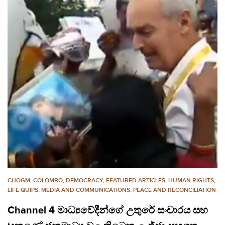
CHOGM
,
COLOMBO
,
DEMOCRACY
,
FEATURED ARTICLES
,
HUMAN RIGHTS
,
LIFE QUIPS
,
MEDIA AND COMMUNICATIONS
,
PEACE AND RECONCILIATION
Channel 4 මාධ්‍යවේදීන්ගේ උතුරේ සංචාරය සහ