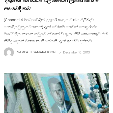
‘දකුණේ ජනමාධ්‍ය වල තිබෙන ලැජ්ජා සහගත
අසංවේදී කම‘
(Channel 4 මාධ්‍යවේදීන් උතුරේ කළ සංචාරය පිළිබදව
නොළියවුනු සටහනක්) දැන් චෝගම් හෙවත් පොදු රාජ්‍ය
මණ්ඩලීය නායක සමුලුව අවසන් වී ඇත. කිසි කෙනෙකුට එහි
කිසිදු දෙයක් මතක නැති සේයකි. දැන් ඉද හිට දක්නට…
SAMPATH SAMARAKOON
on
December 16, 2013