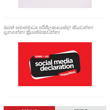
ඔබත් සමාජමාධ්‍ය පරිශීලකයෙක්ද? කියවන්න!
දැනගන්න! ක්‍රියාත්මකවන්න!