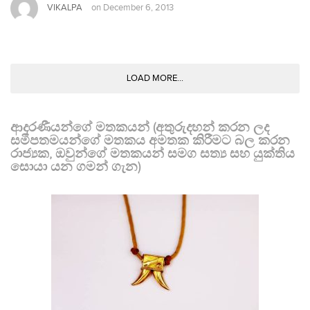
VIKALPA
on
December 6, 2013
LOAD MORE...
ආදරණීයන්ගේ මතකයන් (අතුරුදහන් කරන ලද
සමීපතමයන්ගේ මතකය අමතක කිරීමට බල කරන
රාජ්‍යක, ඔවුන්ගේ මතකයන් සමග සත්‍ය සහ යුක්තිය
සොයා යන ගමන් ගැන)