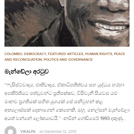
COLOMBO
,
DEMOCRACY
,
FEATURED ARTICLES
,
HUMAN RIGHTS
,
PEACE
AND RECONCILIATION
,
POLITICS AND GOVERNANCE
මැන්ඬේලා අරටුව
‘‘ෆැසිස්ට්වාදය, ජාතිවාදය, ඒකාධිපතිත්වය සහ යුද්ධය හරහා
අපකීර්තියට පත්වූවන්ට ප‍්‍රතිපක්ෂව, විසිවැනි සියවස යම්
මානව ප‍්‍රගතියක් සහිත යුගයක් සේ සනිටුහන් කළ
අතලොස්සක් දෙනාගෙන් කෙනෙකි, ඔහු. නෙල්සන් මැන්ඬේලා
අයත් වන්නේ ලෝකයාටයි.’’ -නඞීන් ගෝඩිමෙර් 1993 දකුණු…
VIKALPA
on
December 12, 2013