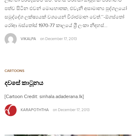
ඌනතා පිරිමැසීමට සිටී. මිනිස් වර්ගයා සාමූහික පරිහානිට
පත්ව සිටින එවන් මොහොතක, එවැනි අසාමාන්‍ය පුද්ගලයෝ
සමුද්දේශ ලක්ෂ්‍යයක් වශයෙන් විරාජමාන වෙත්.’’-ඕගස්තෝ
රෝආ බස්තෝස් 1970-77 කාලයේ ශ‍්‍රී ලංකා නිදහස්…
VIKALPA
on
December 17, 2013
CARTOONS
දවසේ කාටූනය
[Cartoon Credit: sinhala.adaderana.lk]
KARAPOTHTHA
on
December 17, 2013