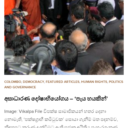
COLOMBO
,
DEMOCRACY
,
FEATURED ARTICLES
,
HUMAN RIGHTS
,
POLITICS
AND GOVERNANCE
අසාධාරණ දෝෂාභියෝගය – ‘පැය හයකින්’
Image: Vikalpa File විපක්ෂ සාමාජිකයන් හතර දෙනා
නොමැති, ‘පක්ෂග‍්‍රාහී කමිටුවක’ සොයා ගැනීම් මත පදනම්ව,
නිදහසට කරුණු දැක්වීමට ඇති සුජාත අයිතිය පැහැරගැනුණු,