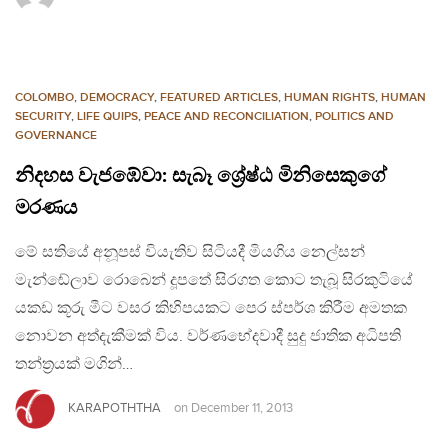
COLOMBO
,
DEMOCRACY
,
FEATURED ARTICLES
,
HUMAN RIGHTS
,
HUMAN
SECURITY
,
LIFE QUIPS
,
PEACE AND RECONCILIATION
,
POLITICS AND
GOVERNANCE
නිදහස වැජඹේවා: සැබෑ ශ්‍රේෂ්ඨ මිනිසෙකුගේ
මරණය
මේ සතියේ අනූපස් වියැතිව සිටියදී මියගිය නෙල්සන්
මැන්ඬේලාව රොබෙන් දූපතේ සිරගත කොට තැබූ සිරකුටියේ
යකඩ කූරු මීට වසර කිහිපයකට පෙර ස්පර්ශ කිරීම අමතක
නොවන අත්දැකීමක් විය. වර්ණභේදවාදී සුදු ජාතික අධිපති
තන්ත‍්‍රයක් මගින්…
KARAPOTHTHA
on
December 11, 2013