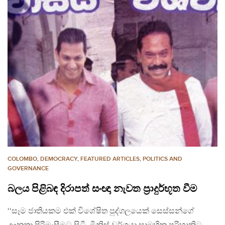
COLOMBO
,
DEMOCRACY
,
FEATURED ARTICLES
,
POLITICS AND
GOVERNANCE
බලය පිළිබඳ දිරාපත් සංඥා නැවත ප‍්‍රාදුර්භූත වීම
‘‘සෑම ජාතියකම එක් විශේෂිත පුද්ගලයෙක් සෙස්සන්ගේ