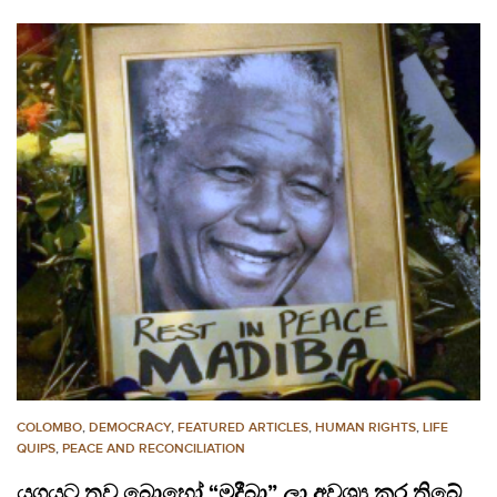
COLOMBO
,
DEMOCRACY
,
FEATURED ARTICLES
,
HUMAN RIGHTS
,
LIFE
QUIPS
,
PEACE AND RECONCILIATION
යුගයට තව බොහෝ “මදීබා” ලා අවශ්‍ය කර තිබේ