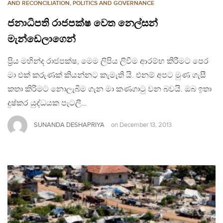
AND RECONCILIATION
,
POLITICS AND GOVERNANCE
ජනාධිපති රාජපක්ෂ වෙත නෙල්සන්
මැන්ඩෙලාගෙන්
ප්‍රිය මහින්ද රාජපක්ෂ, මෙම ලිපිය ලිවීම ආරම්භ කිරීමට පෙර
මා එක් කරුණක් කියන්නට කැමැති යි. එනම් අපට මුණ ගැසී
කතා කිරිමට නොලැබීම ගැන මා කණගාටු වන බවයි. ඔබ ඉතා
දුෂ්කර යුද්ධයක පැටලී…
SUNANDA DESHAPRIYA
on
December 13, 2013