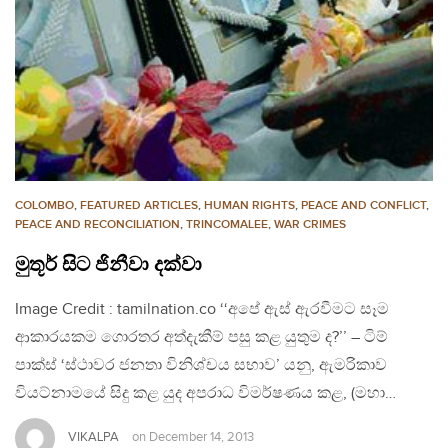
COLOMBO
,
FEATURED ARTICLES
,
HUMAN RIGHTS
,
PEACE AND CONFLICT
,
PEACE AND RECONCILIATION
,
TRINCOMALEE
,
WAR CRIMES
මුතූර් සිට ජිනීවා දක්වා
Image Credit : tamilnation.co ‘‘අපේ ඇස් ඇරවීමට සෑම
ආකාරයකම ගොරතර අත්දැකීම් පසු කළ යුතුම ද?’’ – ටිම්
පාක්ස් ‘ස්ථාවර ජනතා විනිශ්චය සභාව’ යනු, ඇමරිකාව
වියට්නාමයේ සිදු කළ යුද අපරාධ විමර්ෂණය කළ, (මහා…
VIKALPA
on
December 14, 2013