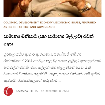
COLOMBO
,
DEVELOPMENT, ECONOMY
,
ECONOMIC ISSUES
,
FEATURED
ARTICLES
,
POLITICS AND GOVERNANCE
සාමාන්‍ය මිනිසාට (සහ සාමාන්‍ය බල්ලාට) රටක්
නැත
හුරතල් සත්ව ආහාර ආනයනය, ජනාධිපති මහින්ද
රාජපක්ෂගේ 2014 අයවැය තුළ බදු සහන ලැබුණු අතලොස්සක්
අංශවලින් එකකි. එය, බල්ලන් සහ බළලූන්ගේ අයවැයක්
වශයෙන් විපක්ෂය හඳුන්වයි. නැත, සත්‍යය වන්නේ, එහි අනිත්
පැත්තයි. රාජපක්ෂලාගේ කරුණාව,…
KARAPOTHTHA
on
December 8, 2013