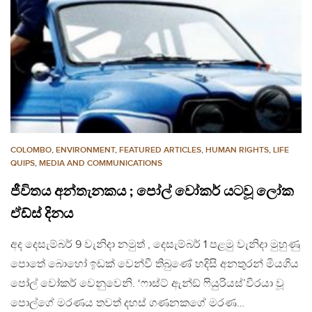
COLOMBO
,
ENVIRONMENT
,
FEATURED ARTICLES
,
HUMAN RIGHTS
,
LIFE
QUIPS
,
MEDIA AND COMMUNICATIONS
ජීවිතය අන්තැනකය ; ​පෝල් වෝකර් යටවූ ලෝක
ඒඩ්ස් දිනය
අද දෙසැම්බර් 9 වැනිදා නමුත් , දෙසැම්බර් 1 පළමු වැනිදා මුහුණු
පොතේ බොහෝ ඉඩක් වෙන්වී තිබුණේ හදිසි අනතුරන් මියගිය ​
පෝල් වෝකර් වෙනුවෙනි. ‘ෆාස්ට් ඇන්ඞ් ෆියුරියස්’වීරයා වූ
පොල්ගේ මරණය තවත් දහස් ගණනකගේ මරණ…