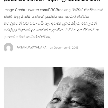
Image Credit : twitter.com/BBCBreaking “මදීබා” නික්මගොස්
තිබේ. ඔහු නික්ම යන්නේ යුක්තිය සහ සාධාරණත්වය
වෙනුවෙන් වඩ වඩා මඩීබලා අවශ්‍ය යුගයකදී ය. නෙල්සන්
රොලිලා මැන්ඩෙලා හෙවත් ආදරණීය ‘මඩීබා’ අප ජීවත් වන
යුගයේ සමාජ සාධාරණත්වය,…
PASAN JAYATHILAKA
on
December 6, 2013