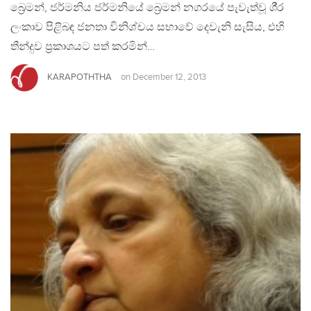
බ්‍රෙමන්, ජර්මනිය ජර්මනියේ බ්‍රෙමන් නගරයේ පැවැත්වූ ශී‍්‍ර
ලංකාව පිළිබඳ ජනතා විනිශ්චය සභාවේ දෙවැනි සැසිය, එහි
තීන්දුව ප‍්‍රකාශයට පත් කරමින්…
KARAPOTHTHA
on
December 12, 2013