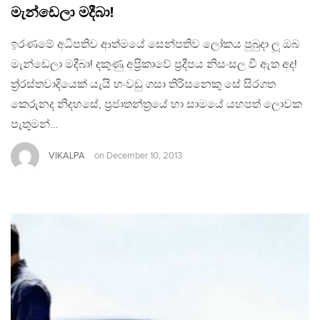
මැන්ඩෙලා මදීබා!
ඉරණමේ අධිපතිව ආත්මයේ සෙන්පතිව ලෝකය පුබුදා ලූ ඔබ
මැන්ඩෙලා මදීබා! දකුණු අප‍්‍රිකාවේ ප‍්‍රදීපය නිසංසල වී ඇත අද!
ත‍්‍ර‍්‍රස්තවාදියෙක් යැයි හංවඩු ගසා තිරිසනෙකු සේ සිරගත
කෙරුනද නිදහසේ, ප‍්‍රජාතන්ත‍්‍රයේ හා සාමයේ යහපත් ලොවක
පැතුමන්…
VIKALPA
on
December 10, 2013