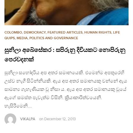
COLOMBO
,
DEMOCRACY
,
FEATURED ARTICLES
,
HUMAN RIGHTS
,
LIFE
QUIPS
,
MEDIA
,
POLITICS AND GOVERNANCE
සුනිලා අබේසේකර : සපිරුනු දිවියකට නොපිරුනු
පෙරවදනක්
සුනිලා සහෝදරිය අප අතර සමානයෙකි. එමෙන්ම අපතුරෙහි
උස්ව නැගී සිටින්නියකි. ඇය අප අතර සමානයකු වන්නේ ඇය
සාමන්‍ය ගැහැණියක වූ නිසා ය. ඇය අප අතර සමානයකු වූයේ
ඇගේ සමස්ත පැවැත්ම විසිනි. ක්‍රියාකාරිත්වයෙනි.
හැසිරීමෙනි….
VIKALPA
on
December 12, 2013