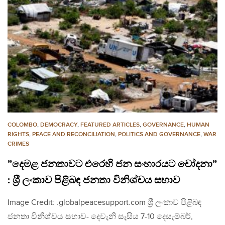
COLOMBO
,
DEMOCRACY
,
FEATURED ARTICLES
,
GOVERNANCE
,
HUMAN
RIGHTS
,
PEACE AND RECONCILIATION
,
POLITICS AND GOVERNANCE
,
WAR
CRIMES
”දෙමළ ජනතාවට එරෙහි ජන සංහාරයට චෝදනා”
: ශ‍්‍රී ලංකාව පිළිබඳ ජනතා විනිශ්චය සභාව
Image Credit: .globalpeacesupport.com ශ‍්‍රී ලංකාව පිළිබඳ
ජනතා විනිශ්චය සභාව- දෙවැනි සැසිය 7-10 දෙසැම්බර්,