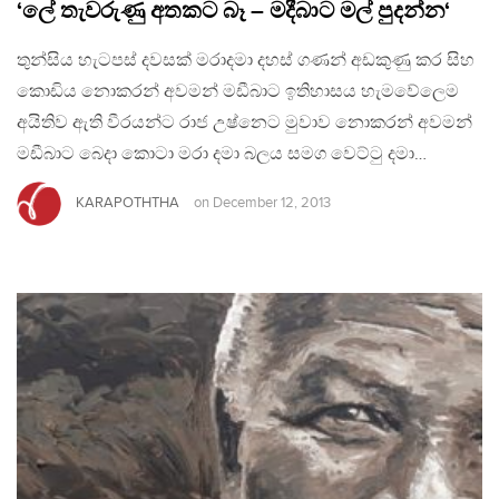
‘ලේ තැවරුණු අතකට බෑ – මදීබාට මල් පුදන්න‘
තුන්සිය හැටපස් දවසක් මරාදමා දහස් ගණන් අඩකුණු කර සිහ
කොඩිය නොකරන් අවමන් මඩීබාට ඉතිහාසය හැමවේලෙම
අයිතිව ඇති වීරයන්ට රාජ උෂ්නෙට මුවාව නොකරන් අවමන්
මඩීබාට බෙදා කොටා මරා දමා බලය සමග වෙට්ටු දමා…
KARAPOTHTHA
on
December 12, 2013