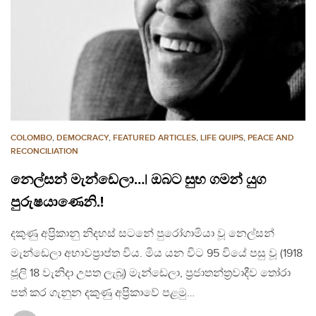
COLOMBO
,
DEMOCRACY
,
FEATURED ARTICLES
,
LIFE QUIPS
,
PEACE AND
RECONCILIATION
නෙල්සන් මැන්ඩෙලා…| ඔබට සුභ ගමන් යුග
පුරුෂයාණෙනි.!
දකුණු අප්‍රිකානු නිදහස් සටනේ පුරෝගාමියා වූ නෙල්සන්
මැන්ඩෙලා අභාවප්‍රාප්ත විය. මිය යන විට 95 වියේ පසු වූ (1918
ජූලි 18 වැනිදා උපත ලැබූ) මැන්ඩෙලා, ප්‍රජාතන්ත්‍රවාදීව තෝරා
පත් කර ගැනුන දකුණු අප්‍රිකාවේ පළමු…