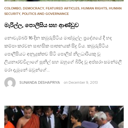
COLOMBO
,
DEMOCRACY
,
FEATURED ARTICLES
,
HUMAN RIGHTS
,
HUMAN
SECURITY
,
POLITICS AND GOVERNANCE
මැරිල්ල, පොලීසිය සහ ආණ්ඩුව
නොවැම්බර් 16 දින කඹුරුපිටිය මාස්මුල්ල ප්‍රදේශයේ දී හද
කම්පා කරවන සාහසික ඝාතනයක් සිදු විය. කඹුරුපිටිය
පොලීසියට අනුයුක්තව සිටි පොලිස් නිලධාරියකු වූ
ලියනාරච්චිලාගේ සුනිල් සහ ඔහුගේ බිරිද වූ අප්සරා සමන්මලී
මරා දැමුනේ ඔවුන්ගේ…
SUNANDA DESHAPRIYA
on
December 9, 2013