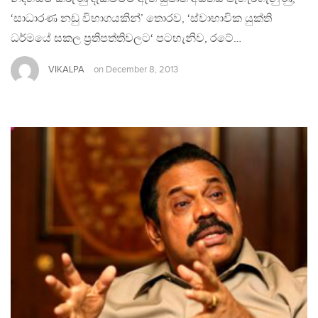
‘සාධාරණ නඩු විභාගයකින්’ තොරව, ‘ස්වාභාවික යුක්ති
ධර්මයේ සකල ප‍්‍රතිපත්තිවලට‘ පටහැනිව, රටේ…
VIKALPA
on
December 8, 2013