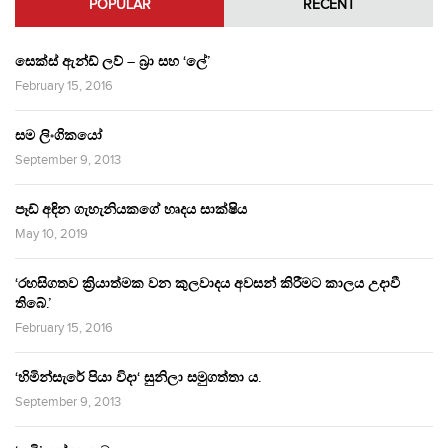
POPULAR
RECENT
සෙක්ස් ඇන්ඩ් ලව් – බ්‍රා සහ ‘ලේ’
February 15, 2016
සම ලිංගිකයෝ
September 9, 2013
පෑඩ් අඳින ගැහැනියකගේ හෘදය සාක්ෂිය
May 10, 2019
‘රහසිගතව ක්‍රියාත්මක වන කුලවාදය අවසන් කිරීමට කාලය උදාවී
තිබේ.’
February 15, 2016
‘හිමින්සැරේ පියා විදා‘ සුනිලා සමුගත්තා ය.
September 9, 2013