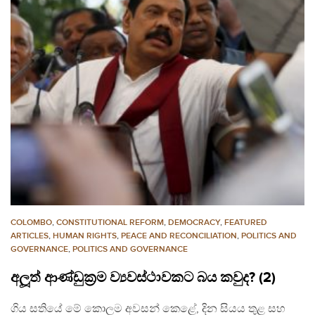
COLOMBO
,
CONSTITUTIONAL REFORM
,
DEMOCRACY
,
FEATURED
ARTICLES
,
HUMAN RIGHTS
,
PEACE AND RECONCILIATION
,
POLITICS AND
GOVERNANCE
,
POLITICS AND GOVERNANCE
අලූත් ආණ්ඩුක‍්‍රම ව්‍යවස්ථාවකට බය කවුද? (2)
ගිය සතියේ මේ කොලම අවසන් කෙළේ, දින සියය තුළ සහ