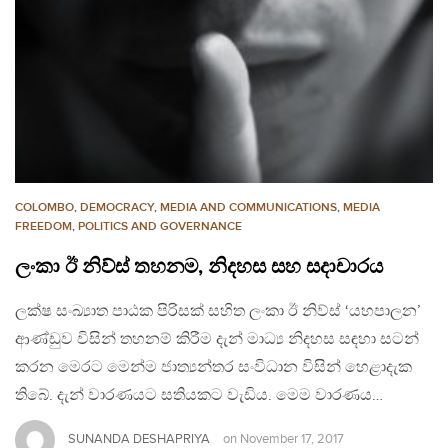
COLOMBO
,
DEMOCRACY
,
MEDIA AND COMMUNICATIONS
,
MEDIA
FREEDOM
,
POLITICS AND GOVERNANCE
ලංකා ඊ නිව්ස් තහනම, නිදහස සහ සදාචාරය
ලක්ෂ සංඛ්‍යාත පාඨක පිරිසක් සහිත ලංකා ඊ නිව්ස් ‘යහපාලන’
ආණ්ඩුව විසින් තහනම් කිරීම දැන් මාධ්‍ය නිදහස සඳහා සටන්
කරන මෙරට මෙන්ම ජාත්‍යන්තර සංවිධාන විසින් හෙළාදැක
තිබේ. දැන් වාරණයට සතියකට වැඩිය. මෙම වාරණය…
SUNANDA DESHAPRIYA
on
November 17, 2017