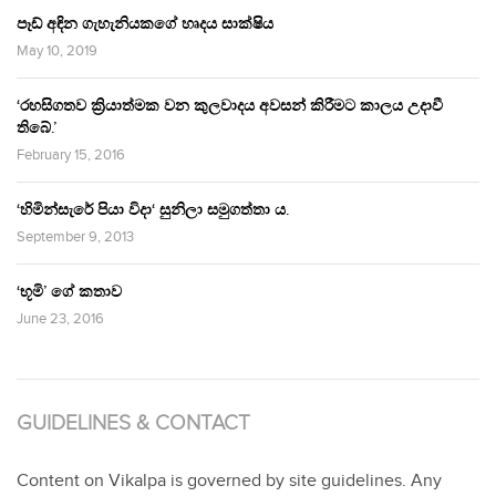
පෑඩ් අඳින ගැහැනියකගේ හෘදය සාක්ෂිය
May 10, 2019
‘රහසිගතව ක්‍රියාත්මක වන කුලවාදය අවසන් කිරීමට කාලය උදාවී
තිබේ.’
February 15, 2016
‘හිමින්සැරේ පියා විදා‘ සුනිලා සමුගත්තා ය.
September 9, 2013
‘භූමි’ ගේ කතාව
June 23, 2016
GUIDELINES & CONTACT
Content on Vikalpa is governed by site guidelines. Any