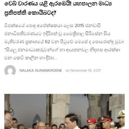
වෙබ් වාරණය යළි ඇරඹෙයි! යහපාලන මාධ්‍ය
ප්‍රතිපත්ති කොයිබටද?
විපක්ෂයේ පොදු අපේක්ෂකයා ලෙස 2015 ජනවාරි
ජනාධිපතිවරණයට ඉදිරිපත් වූ මෛත්‍රීපාල සිරිසේන සිය
මැතිවරණ ප්‍රකාශයේ 62 වන පිටුවේ මෙසේ ද පොරොන්දු වූවා:
“සියලු ජනමාධ්‍යකරුවන්ගේ හා ආයතනවල නිදහස ආරක්ෂා
වන කෙටි කාලීන හා දීර්ඝ…
NALAKA GUNAWARDENE
on
November 19, 2017