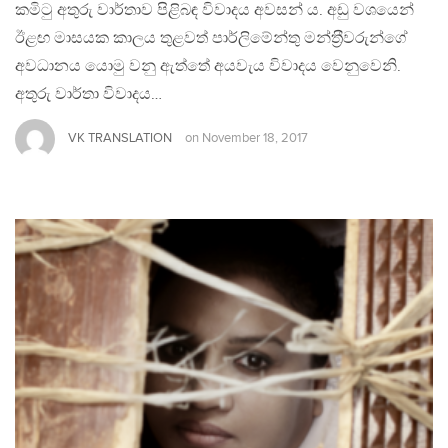
කමිටු අතුරු වාර්තාව පිළිබඳ විවාදය අවසන් ය. අඩු වශයෙන්
ඊළඟ මාසයක කාලය තුළවත් පාර්ලිමේන්තු මන්ත‍්‍රීවරුන්ගේ
අවධානය යොමු වනු ඇත්තේ අයවැය විවාදය වෙනුවෙනි.
අතුරු වාර්තා විවාදය…
VK TRANSLATION
on
November 18, 2017