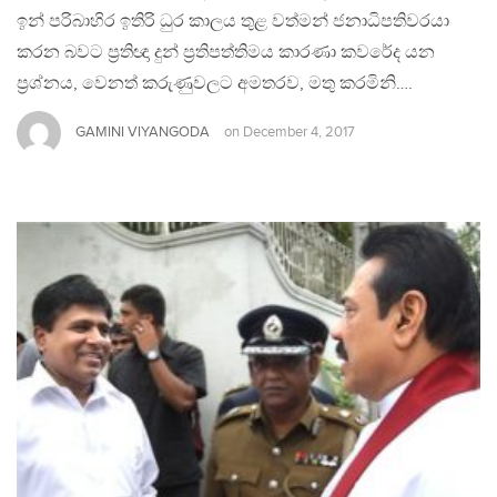
ඉන් පරිබාහිර ඉතිරි ධුර කාලය තුළ වත්මන් ජනාධිපතිවරයා
කරන බවට ප‍්‍රතිඥා දුන් ප‍්‍රතිපත්තිමය කාරණා කවරේද යන
ප‍්‍රශ්නය, වෙනත් කරුණුවලට අමතරව, මතු කරමිනි….
GAMINI VIYANGODA
on
December 4, 2017