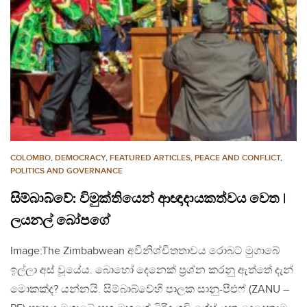
COLOMBO
,
DEMOCRACY
,
FEATURED ARTICLES
,
PEACE AND CONFLICT
,
POLITICS AND GOVERNANCE
සිම්බාබ්වේ: විමුක්තියෙන් ආඥාදායකත්වය වෙත |
ලයනල් බෝපගේ
Image:The Zimbabwean අවිනිශ්චිතතාවය රොබට් මුගාබේ
ඉල්ලා අස් වූයේය. බොහෝ දෙනෙක් ප්‍රශ්න කරනු ඇත්තේ දැන්
මොකක්ද? යන්නයි. සිම්බාබ්වේහි පාලක සානු-පීඑෆ් (ZANU –