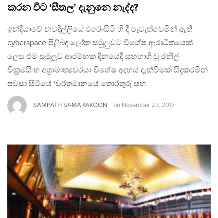
කරන විට ‘සීතල’ දැනුනෙ නැද්ද?
ඉන්දියාවේ නවදිල්ලියේ එරොසිටි හි දී පැවැත්වෙමින් ඇති
cyberspace පිළිබද ලෝක සමුලුවට විශේෂ ආරාධිතයෙක්
ලෙස එම සමුලුව ආරම්භක දිනයේදී සහභාගී වූ රනිල්
වික්‍රමසිංහ අග්‍රාමාත්‍යවරයා විශේෂ අදහස් දැක්වීමක් සිදුකරමින්
පවසා සිටියේ ‘වර්තමානයේ තොරතුරු සහ…
SAMPATH SAMARAKOON
on
November 23, 2017