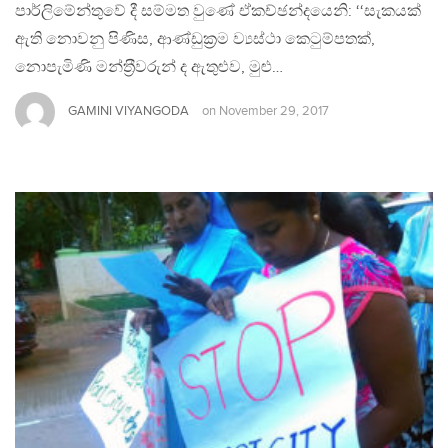
පාර්ලිමේන්තුවේ දී සම්මත වුණේ ඒකච්ඡන්දයෙනි: ‘‘සැකයක්
ඇති නොවනු පිණිස, ආණ්ඩුක‍්‍රම ව්‍යස්ථා කෙටුම්පතක්,
නොපැමිණි මන්ත‍්‍රීවරුන් ද ඇතුළුව, මුළු…
GAMINI VIYANGODA
on
November 29, 2017