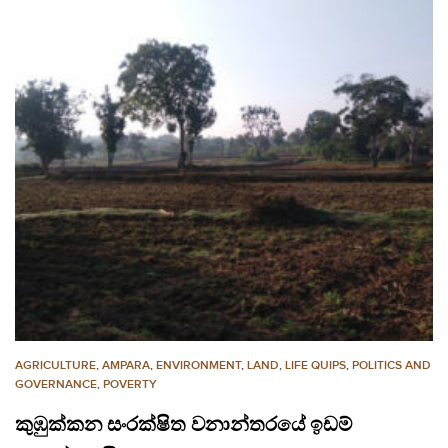
AGRICULTURE
,
AMPARA
,
ENVIRONMENT
,
LAND
,
LIFE QUIPS
,
POLITICS AND
GOVERNANCE
,
POVERTY
කුඹුක්කන සංරක්ෂිත වනාන්තරයේ ඉඩම්