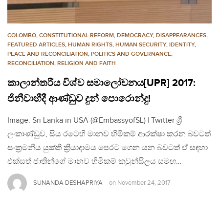
COLOMBO
,
CONSTITUTIONAL REFORM
,
DEMOCRACY
,
DISAPPEARANCES
,
FEATURED ARTICLES
,
HUMAN RIGHTS
,
HUMAN SECURITY
,
IDENTITY
,
PEACE AND RECONCILIATION
,
POLITICS AND GOVERNANCE
,
RECONCILIATION
,
RELIGION AND FAITH
කාලාන්තරීය විශ්ව සමාලෝචනය[UPR] 2017:
ජිනීවාහීදී ආණ්ඩුව දුන් පොරොන්දු!
Image: Sri Lanka in USA (@EmbassyofSL) | Twitter ශ්‍රී
ලංකාණ්ඩුව, සිය රටෙහි මානව හිමිකම් ආරක්ෂා කරන බවටත්
සංක්‍රමනීය යුක්ති ක්‍රියාදාමය පෙරට ගෙන යන බවටත් ඒ සඳහා
එක්සත් ජාතින්ගේ මානව හිමිකම් කවුන්සිලය සමඟ…
SUNANDA DESHAPRIYA
on
November 24, 2017