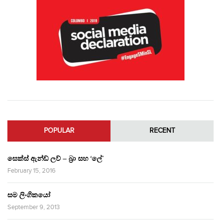
POPULAR
RECENT
සෙක්ස් ඇන්ඩ් ලව් – බ්‍රා සහ ‘ලේ’
February 15, 2016
සම ලිංගිකයෝ
September 9, 2013