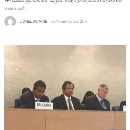
PF) පක්‍ෂය මුගාබේ සහ ඔහුගේ බිරිඳ ගුචි ග්‍රේස් යන දෙදෙනාම
පක්‍ෂයෙන්…
LIONEL BOPAGE
on
November 25, 2017