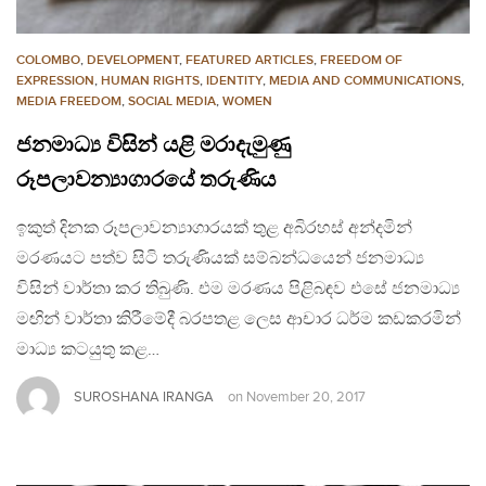
COLOMBO
,
DEVELOPMENT
,
FEATURED ARTICLES
,
FREEDOM OF
EXPRESSION
,
HUMAN RIGHTS
,
IDENTITY
,
MEDIA AND COMMUNICATIONS
,
MEDIA FREEDOM
,
SOCIAL MEDIA
,
WOMEN
ජනමාධ්‍ය විසින් යළි මරාදැමුණු
රූපලාවන්‍යාගාරයේ තරුණිය
ඉකුත් දිනක රූපලාවන්‍යාගාරයක් තුළ අබිරහස් අන්දමින්
මරණයට පත්ව සිටි තරුණියක් සම්බන්ධයෙන් ජනමාධ්‍ය
විසින් වාර්තා කර තිබුණි. එම මරණය පිළිබඳව එසේ ජනමාධ්‍ය
මඟින් වාර්තා කිරීමේදී බරපතළ ලෙස ආචාර ධර්ම කඩකරමින්
මාධ්‍ය කටයුතු කළ…
SUROSHANA IRANGA
on
November 20, 2017