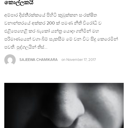
කොල්ලකයි
අම්පාර දිස්ති‍්‍රක්කයේ පිහිටි කුඹුක්කන සංරක්ෂිත
වනාන්තරයේ අක්කර 200 ක් පමණ නීති විරෝධී ව
එළිපෙහෙළි කර බැකෝ යන්ත‍්‍ර යොදා ගනිමින් මහ
පරිමාණයෙන් වගා බිම් සැකසීම මේ වන විට සිදු කෙරෙමින්
පවතී. පුද්ගලයින් තිස්…
SAJEEWA CHAMIKARA
on
November 17, 2017