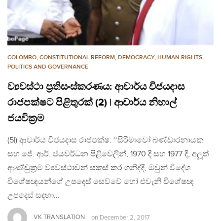
COLOMBO
,
CONSTITUTIONAL REFORM
,
DEMOCRACY
,
HUMAN RIGHTS
,
POLITICS AND GOVERNANCE
ව්‍යවස්ථා ප‍්‍රතිසංස්කරණය: ආචාර්ය විජයදාස
රාජපක්ෂට පිළිතුරක් (2) | ආචාර්ය නිහාල්
ජයවික‍්‍රම
(5|) ආචාර්ය විජයදාස රාජපක්ෂ: ‘‘සිරිමාවෝ බණ්ඩාරනායක
සහ ජේ. ආර්. ජයවර්ධන පිළිවෙලින්, 1970 දී සහ 1977 දී, අලූත්
ආණ්ඩුක‍්‍රම ව්‍යවස්ථාවන් සකස් කර ගනිද්දී, ඔවුන් විදේශ
විශේෂඥයන්ගේ උපදෙස් සෙව්වේ හෝ එවැනි විශේෂඥ
උපදෙස් සඳහා…
VK TRANSLATION
on
December 2, 2017