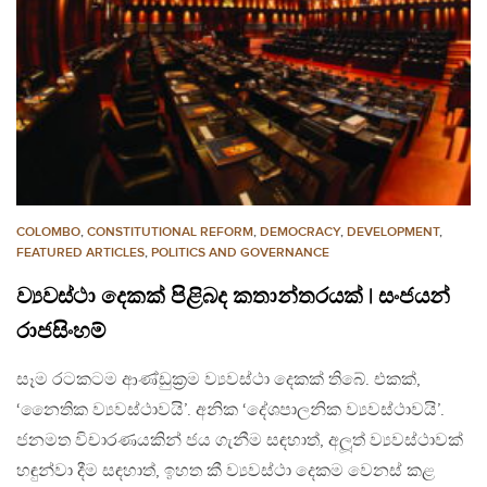
COLOMBO
,
CONSTITUTIONAL REFORM
,
DEMOCRACY
,
DEVELOPMENT
,
FEATURED ARTICLES
,
POLITICS AND GOVERNANCE
ව්‍යවස්ථා දෙකක් පිළිබද කතාන්තරයක් | සංජයන්
රාජසිංහම්
සෑම රටකටම ආණ්ඩුක‍්‍රම ව්‍යවස්ථා දෙකක් තිබේ. එකක්,
‘නෛතික ව්‍යවස්ථාවයි’. අනික ‘දේශපාලනික ව්‍යවස්ථාවයි’.
ජනමත විචාරණයකින් ජය ගැනීම සඳහාත්, අලූත් ව්‍යවස්ථාවක්
හඳුන්වා දීම සඳහාත්, ඉහත කී ව්‍යවස්ථා දෙකම වෙනස් කළ