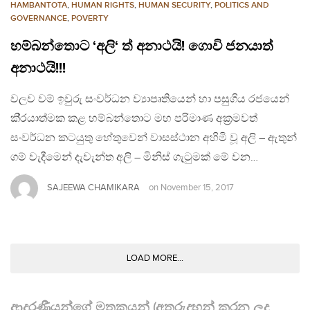
HAMBANTOTA
,
HUMAN RIGHTS
,
HUMAN SECURITY
,
POLITICS AND
GOVERNANCE
,
POVERTY
හම්බන්තොට ‘අලි‘ ත් අනාථයි! ගොවි ජනයාත්
අනාථයි!!!
වලව වම් ඉවුරු සංවර්ධන ව්‍යාපෘතියෙන් හා පසුගිය රජයෙන්
කි‍්‍රයාත්මක කළ හම්බන්තොට මහ පරිමාණ අක‍්‍රමවත්
සංවර්ධන කටයුතු හේතුවෙන් වාසස්ථාන අහිමි වූ අලි – ඇතුන්
ගම් වැදීමෙන් දැවැන්ත අලි – මිනිස් ගැටුමක් මේ වන…
SAJEEWA CHAMIKARA
on
November 15, 2017
LOAD MORE...
ආදරණීයන්ගේ මතකයන් (අතුරුදහන් කරන ලද