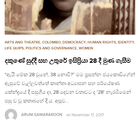
ARTS AND THEATRE
,
COLOMBO
,
DEMOCRACY
,
HUMAN RIGHTS
,
IDENTITY
,
LIFE QUIPS
,
POLITICS AND GOVERNANCE
,
WOMEN
දකුණේ සුද්දී සහ උතුරේ ඉසිප්‍රියා 28 දී මුණ ගැසීම
“ඇයි මේක 28 වුනේ, 38 නොවී?” මම ප්‍රසන්න ජයකොඩිගේන්
ඇසුවේ වැල්ලවත්තේ කාන්තා අධ්‍යාපන සහ පර්යේෂණ
කේන්ද්‍රයේ දී පසුගිය දා, 28 දෙවන වතාවට ද ‘28‘ නැරඹීමෙන්
පසු ව වූ කතාබහේ දී ය. අසූව…
ARUNI SAMARAKOON
on
November 17, 2017