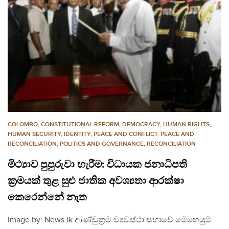
COLOMBO
,
CONSTITUTIONAL REFORM
,
DEMOCRACY
,
HUMAN RIGHTS
,
HUMAN SECURITY
,
IDENTITY
,
PEACE AND CONFLICT
,
PEACE AND
RECONCILIATION
,
POLITICS AND GOVERNANCE
,
RECONCILIATION
මිථ්‍යාව පුපුරුවා හැරීම: විධායක ජනාධිපති
ක‍්‍රමයක් තුළ සුළු ජාතික අවශ්‍යතා ආරක්ෂා
කෙරෙන්නේ නැත
Image by: News.lk ආණ්ඩුක‍්‍රම ව්‍යවස්ථා සභාවේ මෙහෙයුම්