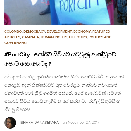
COLOMBO
,
DEMOCRACY
,
DEVELOPMENT, ECONOMY
,
FEATURED
ARTICLES
,
GAMPAHA
,
HUMAN RIGHTS
,
LIFE QUIPS
,
POLITICS AND
GOVERNANCE
#PortCity | පෝර්ට් සිටියට යටවුණු ආණ්ඩුවේ
පොට කොහෙටද ?
අපි අපේ වෙරළ ආරක්ෂා කරන්න ඕනි. පොර්ට් සිටි හැදුවොත්
කොළඹ ඉදන් හික්කඩුවට මුළු වෙරළම නැතිවෙනවා.අපේ
ජනාධිපති මෛත්‍රී වුණායින් පස්සේ, අපේ ආණ්ඩුවක් යටතේ
පොර්ට් සිටිය ගොඩ නැගීම නතර කරනවා -රනිල් වික්‍රමසිංහ
හිටපු විපක්ෂ…
ISHARA DANASEKARA
on
November 27, 2017