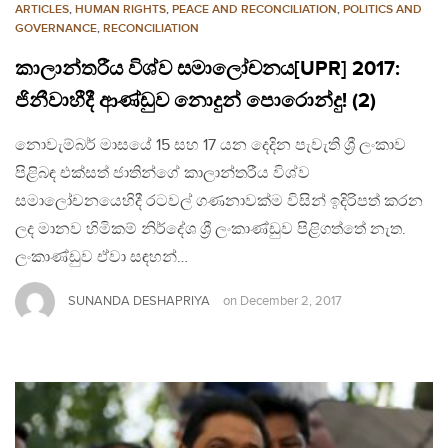
ARTICLES
,
HUMAN RIGHTS
,
PEACE AND RECONCILIATION
,
POLITICS AND
GOVERNANCE
,
RECONCILIATION
කාලාන්තරීය විශ්ව සමාලෝචනය[UPR] 2017:
ජිනීවාහීදී ආණ්ඩුව නොදුන් පොරොන්දු! (2)
නොවැම්බර් මාසයේ 15 සහ 17 යන දෙදින පැවැති ශ්‍රී ලංකාව
පිළිබඳ එක්සත් ජාතින්ගේ කාලාන්තරීය විශ්ව
සමාලෝචනයෙහිදී රටවල් ගණනාවක්ම විසින් ඉදිරිපත් කරන
ලද මානව හිමිකම් නිර්දේශ ශ්‍රී ලංකාණ්ඩුව පිළිගත්තේ නැත.
ලංකාණ්ඩුව ඒවා සඳහන්…
SUNANDA DESHAPRIYA
on
December 2, 2017