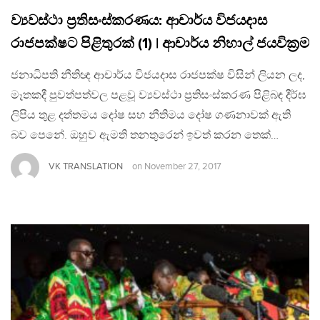
ව්‍යවස්ථා ප‍්‍රතිසංස්කරණය: ආචාර්ය විජයදාස
රාජපක්ෂට පිළිතුරක් (1) | ආචාර්ය නිහාල් ජයවික‍්‍රම
ජනාධිපති නීතිඥ ආචාර්ය විජයදාස රාජපක්ෂ විසින් ලියන ලද,
මෑතකදී පුවත්පත්වල පළවූ ව්‍යවස්ථා ප‍්‍රතිසංස්කරණ පිළිබඳ දීර්ඝ
ලිපිය තුළ දත්තමය දෝෂ සහ නීතිමය දෝෂ ගණනාවක් ඇති
බව පෙනේ. ඔහුව ඇමති තනතුරෙන් ඉවත් කරන තෙක්…
VK TRANSLATION
on
November 27, 2017