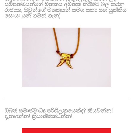
සමීපතමයන්ගේ මතකය අමතක කිරීමට බල කරන
රාජ්‍යක, ඔවුන්ගේ මතකයන් සමග සත්‍ය සහ යුක්තිය
සොයා යන ගමන් ගැන)
ඔබත් සමාජමාධ්‍ය පරිශීලකයෙක්ද? කියවන්න!
දැනගන්න! ක්‍රියාත්මකවන්න!