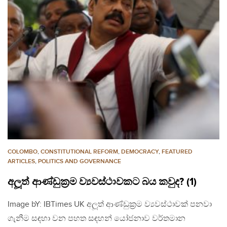
COLOMBO
,
CONSTITUTIONAL REFORM
,
DEMOCRACY
,
FEATURED
ARTICLES
,
POLITICS AND GOVERNANCE
අලූත් ආණ්ඩුක‍්‍රම ව්‍යවස්ථාවකට බය කවුද? (1)
Image bY: IBTimes UK අලූත් ආණ්ඩුක‍්‍රම ව්‍යවස්ථාවක් පනවා
ගැනීම සඳහා වන පහත සඳහන් යෝජනාව වර්තමාන