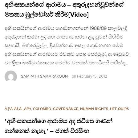
අහිංසකයන්ගේ ආරාමය – අතුරුදහන්වූවන්ගේ
මතකය බුල්ඩෝසර් කිරීම[Video]
අහිංසකයින්ගේ ආරාමය ගොඩනගන්නේ 1988/89 කාලවලදී
අතුරැදහන් කරන ලද සහ ඝාතනය කරන ලද වූවන් සිහිවීම
සදහායි. බත්තරමුල්ල, දියවන්නාව අසල ගොඩනගන මෙම
අහිංසකයින්ගේ ආරාමයට එවකට පොදු පෙරමුණු ආණ්ඩුවේ
චන්ද්‍රිකා බණ්ඩාරනායක මෙන්ම වතමන් ජනාධිපති මහින්ද…
SAMPATH SAMARAKOON
on
February 15, 2012
À·ƑÀ·’À¶‚À·„À¶½
,
COLOMBO
,
GOVERNANCE
,
HUMAN RIGHTS
,
LIFE QUIPS
‛අහිංසකයන්ගෙ ආරාමය අද ජවිපෙ ගණන්
ගන්නෙත් නැහැ ’ – ජගත් වීරසිංහ