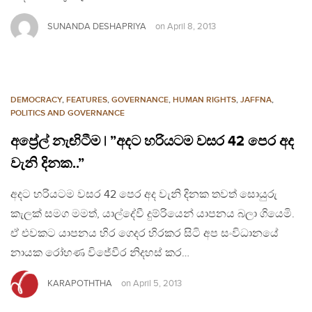
SUNANDA DESHAPRIYA
on
April 8, 2013
DEMOCRACY
,
FEATURES
,
GOVERNANCE
,
HUMAN RIGHTS
,
JAFFNA
,
POLITICS AND GOVERNANCE
අප්‍රේල් නැඟිටීම | ”අදට හරියටම වසර 42 පෙර අද
වැනි දිනක..”
අදට හරියටම වසර 42 පෙර අද වැනි දිනක තවත් සොයුරු
කැලක් සමග මමත්, යාල්දේවී දුම්රියෙන් යාපනය බලා ගියෙමි.
ඒ එවකට යාපනය හිර ගෙදර හිරකර සිටි අප සංවිධානයේ
නායක රෝහණ විජේවීර නිදහස් කර…
KARAPOTHTHA
on
April 5, 2013