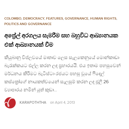
COLOMBO
,
DEMOCRACY
,
FEATURES
,
GOVERNANCE
,
HUMAN RIGHTS
,
POLITICS AND GOVERNANCE
අප්‍රේල් අරගලය සැමරීම සහ බහුවිධ ආඛ්‍යානයක
එක් ආඛ්‍යානයක් වීම
කියුබානු විප්ලවයේ මාතාව ලෙස සැලකෙනුයේ මොන්කාඩා
බැරැක්කයට එල්ල කරන ලද ප්‍රහාරයයි. එය ඉතාම පහසුවෙන්
මර්ධනය කිරීමට බැටිස්ටා රජයට පහසු වූයේ ෆිදෙල්
කස්ත්‍රෝගේ නායකත්වයෙන් සැලසුම් කරන ලද ජූලි 26
ව්‍යාපාරය නමින් යුත් කුඩා…
KARAPOTHTHA
on
April 4, 2013