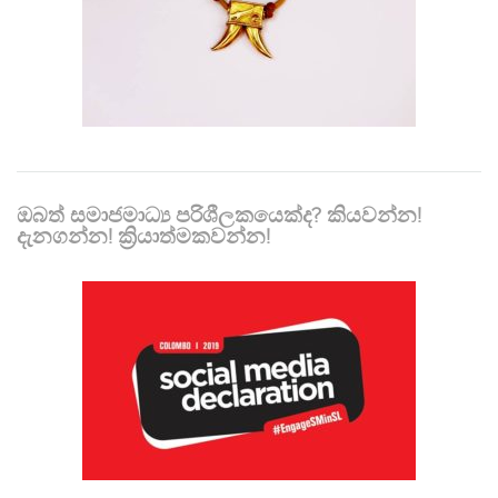
ඔබත් සමාජමාධ්‍ය පරිශීලකයෙක්ද? කියවන්න!
දැනගන්න! ක්‍රියාත්මකවන්න!