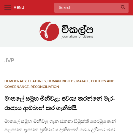
S
Search
MENU
k
for:
i
p
t
o
m
a
JVP
i
n
c
DEMOCRACY
,
FEATURES
,
HUMAN RIGHTS
,
MATALE
,
POLITICS AND
o
GOVERNANCE
,
RECONCILIATION
n
මාතලේ සමූහ මිනීවළ: අවශ්‍ය කරන්නේ මැර-
t
e
රාජ්‍යය ආම්බාන් කර ගැනීමයි.
n
මාතලේ සමූහ මිනීවළ ගැන ජනතා විමුක්ති පෙරමුණෙන්
t
පළවෙන දැවෙන ප‍්‍රතිචාරය දැකීමෙන් මෙය ලිවීමට මාව