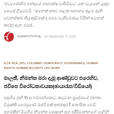
‘නැගෙණහිර ජන්දයේ රාජපක්ෂ පණිවිඩය’ යන මැයෙන් යුතුව
මෙසේ ලියුවෙමි. ‘‘අනෙක් අතට පාලක සභාගය තුළම ඇති
වෙනස්කම් තියුණූවීමක් ද මෙම මැතිවරණය විසින් සටහන්
කරනු ඇත. එසේ…
KARAPOTHTHA
on
September 17, 2012
À·ƑÀ·’À¶‚À·„À¶½
,
COLOMBO
,
DEMOCRACY
,
GOVERNANCE
,
HUMAN
RIGHTS
,
HUMAN SECURITY
,
LIFE QUIPS
මාලතී, නිමන්ත මරා දැමූ ආණ්ඩුවට එරෙහිව,
ජවිපෙ විරෝධතාවයක(ඡායාරෑප/වීඩියෝ)
පසුගිය ජුනි 15 දා හම්බන්තොට, කටුවන ප්‍රදේශයේ ජනතා
විමුක්ති පෙරමුණේ රැස්වීමක් අතරතුර දී සාහසික වෙඩි
පහරකින් මියගිය නිමන්ත රොෂාන් සහ එදිරිමාන්නගේ මාලිනි