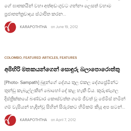
ගේ ඝාතකයින් වහා අත්අඩංගුවට ගන්නා ලෙසත් වහාම
ප්‍රජාතන්ත්‍රවාදය ස්ථාපිත කරන…
KARAPOTHTHA
on
June 19, 2012
COLOMBO
,
FEATURED ARTICLES
,
FEATURES
අමිහිරි මතකයන්ගෙන් සොඳුරු බලාපොරොත්තු
[Photo- Sampath] බුදුන්ගේ දේශය තුල එකල දේශප්‍රේමීන්ට
තුන්ඩු කැබැල්ලකින් බොහෝ දේ කළ හැකි විය. කුරුණෑගල
දිස්ත්‍රික්කයේ බණ්ඩාර කොස්වත්ත ගමේ ජීවත් වූ ජේමිස් නමින්
ගම් වැසියන් හැඳින්වූ සිහින් සිරුරකට හිමිකම් කියූ අප සටන්…
KARAPOTHTHA
on
April 7, 2012