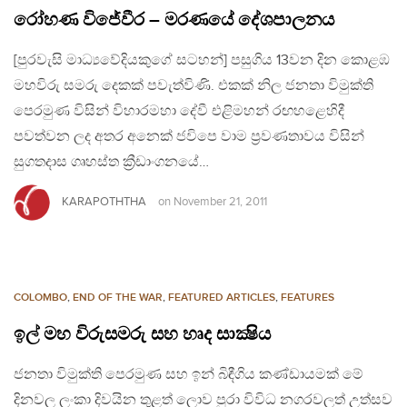
රෝහණ විජේවීර – මරණයේ දේශපාලනය
[පුරවැසි මාධ්‍යවේදියකුගේ සටහන්] පසුගිය 13වන දින කොළඹ
මහවිරු සමරු දෙකක් පවැත්විණි. එකක් නිල ජනතා විමුක්ති
පෙරමුණ විසින් විහාරමහා දේවී එළිමහන් රඟහළෙහිදී
පවත්වන ලද අතර අනෙක් ජවිපෙ වාම ප්‍රවණතාවය විසින්
සුගතදාස ගෘහස්ත ක්‍රීඩාංගනයේ…
KARAPOTHTHA
on
November 21, 2011
COLOMBO
,
END OF THE WAR
,
FEATURED ARTICLES
,
FEATURES
ඉල් මහ විරුසමරු සහ හෘද සාක්‍ෂිය
ජනතා විමුක්ති පෙරමුණ සහ ඉන් බිඳීගිය කණ්ඩායමක් මේ
දිනවල ලංකා දිවයින තුළත් ලොව පුරා විවිධ නගරවලත් උත්සව