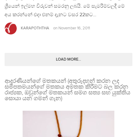
ශ්‍රීයෙන් ඉල්මහ විරුවන් සමරනු ලබයි. මේ සැමරීම්වලදී මේ
අය කරන්නේ එදා එනම් දැනට වසර 22කට…
KARAPOTHTHA
on
November 16, 2011
LOAD MORE...
ආදරණීයන්ගේ මතකයන් (අතුරුදහන් කරන ලද
සමීපතමයන්ගේ මතකය අමතක කිරීමට බල කරන
රාජ්‍යක, ඔවුන්ගේ මතකයන් සමග සත්‍ය සහ යුක්තිය
සොයා යන ගමන් ගැන)