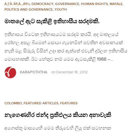
À·ƑÀ·’À¶‚À·„À¶½
,
DEMOCRACY
,
GOVERNANCE
,
HUMAN RIGHTS
,
MATALE
,
POLITICS AND GOVERNANCE
,
YOUTH
මාතලේ ඇට සැකිළි ඉතිහාසීය සරදමකි.
ඉතිහාසය විටෙක ඉතිහාසයටම සරදම් කරයි. අද මාතලයේ
රෝහල අසළ බිමෙන් සොයා ගැනෙමින් පවතින අවසානයක්
නැති මළ සිරුරු විසින් උදා කර ඇත්තේ එවැනි දුර්ලභ ඉතිහාසීය
මොහොතකි. ඊට හේතුව නම් මෙම ඇටසැකිළි 1988 –…
KARAPOTHTHA
on
December 18, 2012
COLOMBO
,
FEATURED ARTICLES
,
FEATURES
නැගෙණහිර ජන්ද ප‍්‍රතිඵලය කියන අනාවැකි
අගොස්තු මාසයෙහි මෙම තීරුවෙහි ලියූ එක් සටහනක