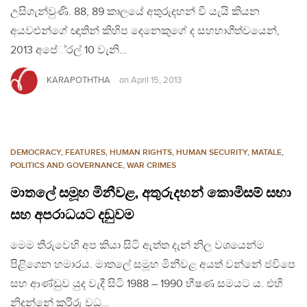
උසිගැන්වුණි. 88, 89 කාලයේ අතුරුදහන් වී යැයි කියන
අයවළුන්ගේ ඥාතින් කිහිප දෙනෙකුගේ ද සහභාගීත්වයෙන්,
2013 අපේ‍්‍රල් 10 වැනි…
KARAPOTHTHA
on
April 15, 2013
DEMOCRACY
,
FEATURES
,
HUMAN RIGHTS
,
HUMAN SECURITY
,
MATALE
,
POLITICS AND GOVERNANCE
,
WAR CRIMES
මාතලේ සමූහ මිනීවළ, අතුරුදහන් කොමිසම් සභා
සහ අපරාධයට දඞුවම
මෙම තීරුවෙහි අප කියා සිටි ඇත්ත දැන් නිල වශයෙන්ම
පිළිගෙන හමාරය. මාතලේ සමූහ මිනීවළ අයත් වන්නේ ජවිපෙ
සහ ආණ්ඩුව යුද වැදී සිටි 1988 – 1990 භීෂණ සමයට ය. එහි
නිදන්නේ කුරිරු වධ…