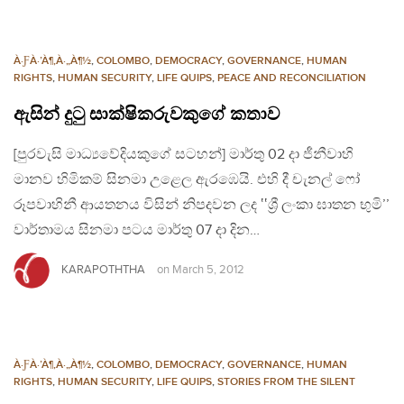
À·ƑÀ·’À¶‚À·„À¶½
,
COLOMBO
,
DEMOCRACY
,
GOVERNANCE
,
HUMAN
RIGHTS
,
HUMAN SECURITY
,
LIFE QUIPS
,
PEACE AND RECONCILIATION
ඇසින් දුටු සාක්ෂිකරුවකුගේ කතාව
[පුරවැසි මාධ්‍යවේදියකුගේ සටහන්] මාර්තු 02 දා ජීනීවාහි
මානව හිමිකම් සිනමා උළෙල ඇරඹෙයි. එහි දී චැනල් ෆෝ
රූපවාහිනී ආයතනය විසින් නිපදවන ලද ‛‛ශ්‍රී ලංකා ඝාතන භුමි’’
වාර්තාමය සිනමා පටය මාර්තු 07 දා දින…
KARAPOTHTHA
on
March 5, 2012
À·ƑÀ·’À¶‚À·„À¶½
,
COLOMBO
,
DEMOCRACY
,
GOVERNANCE
,
HUMAN
RIGHTS
,
HUMAN SECURITY
,
LIFE QUIPS
,
STORIES FROM THE SILENT