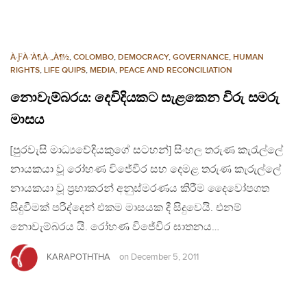
À·ƑÀ·’À¶‚À·„À¶½
,
COLOMBO
,
DEMOCRACY
,
GOVERNANCE
,
HUMAN
RIGHTS
,
LIFE QUIPS
,
MEDIA
,
PEACE AND RECONCILIATION
නොවැම්බරය: දෙවිදියකට සැළකෙන විරු සමරු
මාසය
[පුරවැසි මාධ්‍යවේදියකුගේ සටහන්] සිංහල තරුණ කැරැල්ලේ
නායකයා වූ රෝහණ විජේවීර සහ දෙමළ තරුණ කැරුල්ලේ
නායකයා වූ ප්‍රභාකරන් අනුස්මරණය කිරීම දෛවෝපගත
සිදුවීමක් පරිද්දෙන් එකම මාසයක දී සිදුවෙයි. එනම්
නොවැම්බරය යි. රෝහණ විජේවිර ඝාතනය…
KARAPOTHTHA
on
December 5, 2011