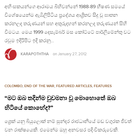
අහිංසකයන්ගෙ ආරාමය බිහිවන්නේ 1988-89 භීෂණ සමයේ
විශේෂයෙන්ම ඇඹිලිපිටිය ප්‍රදේශය ආශ්‍රිතව සිදු වූ ඝාතන
කරනලද තරුණයන් සහ අතුරුදහන් කරනලද තරුණයන් සිහි
වීමටය. මෙය 1999 දෙසැම්බර් මස කෝට්ටේ පාර්ලිමේන්තු වට
රවුම ඉදිරිපිට ඉදි කරනු…
KARAPOTHTHA
on
January 27, 2012
COLOMBO
,
END OF THE WAR
,
FEATURED ARTICLES
,
FEATURES
“මට ඔබ තදින්ම වුවමනා වූ මොහොතේ ඔබ
හිටියේ කොහේද?”
ශ්‍රෙක් යනු බියුලොක් නම් සුන්දර රාජධානියේ මඩ වගුරක ජීවත්
වන රාක්ෂයෙකි. එමෙන්ම ඔහු අනවසර පදිංචිකරුවෙකි.