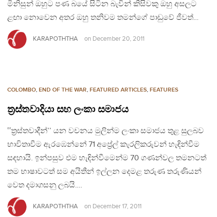
මිනිසුන් ඔහුට පණ බයේ සිටින බැවින් කිසිවකු ඔහු අසලට
ළඟා නොවෙන අතර ඔහු තනිවම තමන්ගේ පාඩුවේ ජීවත්…
KARAPOTHTHA
on
December 20, 2011
COLOMBO
,
END OF THE WAR
,
FEATURED ARTICLES
,
FEATURES
ත්‍රස්තවාදියා සහ ලංකා සමාජය
‛‛ත්‍රස්තවාදීන්’’ යන වචනය මුලින්ම ලංකා සමාජය තුළ සුලබව
භාවිතාවීම ඇරඹෙන්නේ 71 අප්‍රේල් කැරලිකරුවන් හැඳින්වීම
සඳහායි. ඉන්පසුව එම හැඳින්වීමෙන්ම 70 ගණන්වල තමනටත්
තම භාෂාවටත් සම අයිතීන් ඉල්ලන දෙමළ තරුණ තරුණියන්
වෙත දමාගසනු ලබයි….
KARAPOTHTHA
on
December 17, 2011