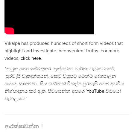
Vikalpa has produced hundreds of short-form videos that
highlight and investigate inconvenient truths. For more
videos,
click here
.
"කටුක සත්‍ය ඉස්මතුකර දැක්වෙන වාර්තා වැඩසටහන්,
පුරවැසි වෘතාන්තයන්, කෙටි චිත්‍රපට මෙන්ම දේශපාලන
සංවාද, සාකච්ඡා, සිය ගණනක් විකල්ප පුරවැසි වෙබ් අඩවිය
නිශ්පාදනය කර ඇත. පිවිසෙන්න අපගේ
YouTube
වීඩියෝ
චැනලයට."
ආරක්ෂාවන්න..!