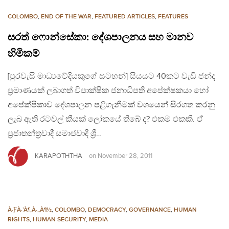
COLOMBO
,
END OF THE WAR
,
FEATURED ARTICLES
,
FEATURES
සරත් ෆොන්සේකා: දේශපාලනය සහ මානව
හිමිකම්
[පුරවැසි මාධ්‍යවේදියකුගේ සටහන්] සියයට 40කට වැඩි ජන්ද
ප්‍රමාණයක් ලබාගත් විපාක්ෂික ජනාධිපති අපේක්ෂකයා හෝ
අපේක්ෂිකාව දේශපාලන පළිගැනීමක් වශයෙන් සිරගත කරනු
ලැබ ඇති රටවල් කීයක් ලෝකයේ තිබේ ද? එකම එකකි. ඒ
ප්‍රජාතන්ත්‍රවාදී සමාජවාදී ශ්‍රී…
KARAPOTHTHA
on
November 28, 2011
À·ƑÀ·’À¶‚À·„À¶½
,
COLOMBO
,
DEMOCRACY
,
GOVERNANCE
,
HUMAN
RIGHTS
,
HUMAN SECURITY
,
MEDIA