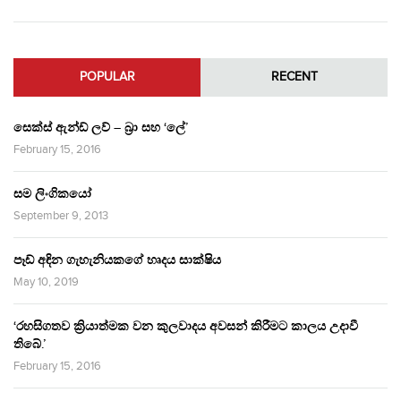
POPULAR
RECENT
සෙක්ස් ඇන්ඩ් ලව් – බ්‍රා සහ ‘ලේ’
February 15, 2016
සම ලිංගිකයෝ
September 9, 2013
පෑඩ් අඳින ගැහැනියකගේ හෘදය සාක්ෂිය
May 10, 2019
‘රහසිගතව ක්‍රියාත්මක වන කුලවාදය අවසන් කිරීමට කාලය උදාවී
තිබේ.’
February 15, 2016